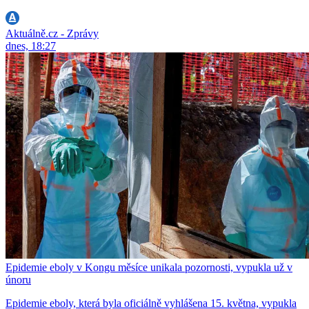
Aktuálně.cz - Zprávy
dnes, 18:27
Epidemie eboly v Kongu měsíce unikala pozornosti, vypukla už v
únoru
Epidemie eboly, která byla oficiálně vyhlášena 15. května, vypukla