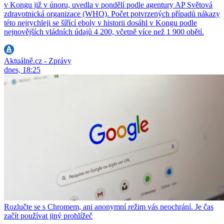
v Kongu již v únoru, uvedla v pondělí podle agentury AP Světová
zdravotnická organizace (WHO). Počet potvrzených případů nákazy
této nejrychleji se šířící eboly v historii dosáhl v Kongu podle
nejnovějších vládních údajů 4 200, včetně více než 1 900 obětí.
Aktuálně.cz - Zprávy
dnes, 18:25
Rozlučte se s Chromem, ani anonymní režim vás neochrání. Je čas
začít používat jiný prohlížeč