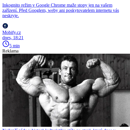
Inkognito režim v Google Chrome maže stopy jen na vašem
zařízení. Před Googlem, weby ani poskytovatelem internetu vás
neskryje.
Mobify.cz
dnes, 18:21
5 min
Reklama