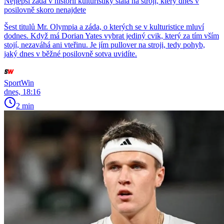
Nejlepší záda v historii kulturistiky stála na stroji, který dnes v
posilovně skoro nenajdete
Šest titulů Mr. Olympia a záda, o kterých se v kulturistice mluví
dodnes. Když má Dorian Yates vybrat jediný cvik, který za tím vším
stojí, nezaváhá ani vteřinu. Je jím pullover na stroji, tedy pohyb,
jaký dnes v běžné posilovně sotva uvidíte.
SportWin
dnes, 18:16
2 min