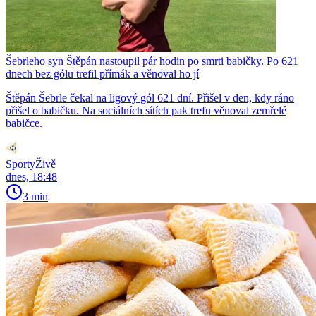
Šebrleho syn Štěpán nastoupil pár hodin po smrti babičky. Po 621
dnech bez gólu trefil přímák a věnoval ho jí
Štěpán Šebrle čekal na ligový gól 621 dní. Přišel v den, kdy ráno
přišel o babičku. Na sociálních sítích pak trefu věnoval zemřelé
babičce.
SportyŽivě
dnes, 18:48
3 min