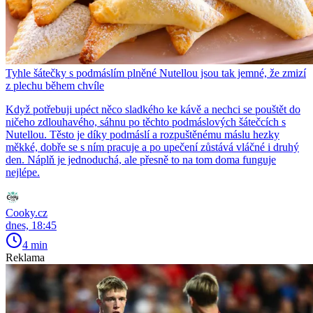
Tyhle šátečky s podmáslím plněné Nutellou jsou tak jemné, že zmizí
z plechu během chvíle
Když potřebuji upéct něco sladkého ke kávě a nechci se pouštět do
ničeho zdlouhavého, sáhnu po těchto podmáslových šátečcích s
Nutellou. Těsto je díky podmáslí a rozpuštěnému máslu hezky
měkké, dobře se s ním pracuje a po upečení zůstává vláčné i druhý
den. Náplň je jednoduchá, ale přesně to na tom doma funguje
nejlépe.
Cooky.cz
dnes, 18:45
4 min
Reklama