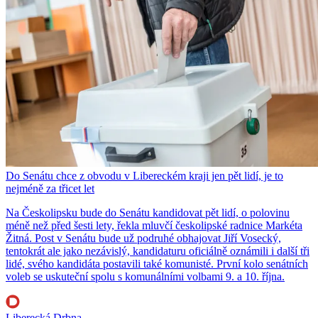
Do Senátu chce z obvodu v Libereckém kraji jen pět lidí, je to
nejméně za třicet let
Na Českolipsku bude do Senátu kandidovat pět lidí, o polovinu
méně než před šesti lety, řekla mluvčí českolipské radnice Markéta
Žitná. Post v Senátu bude už podruhé obhajovat Jiří Vosecký,
tentokrát ale jako nezávislý, kandidaturu oficiálně oznámili i další tři
lidé, svého kandidáta postavili také komunisté. První kolo senátních
voleb se uskuteční spolu s komunálními volbami 9. a 10. října.
Liberecká Drbna