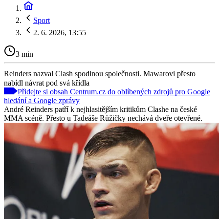
Sport
2. 6. 2026, 13:55
3 min
Reinders nazval Clash spodinou společnosti. Mawarovi přesto
nabídl návrat pod svá křídla
Přidejte si obsah Centrum.cz do oblíbených zdrojů pro Google
hledání a Google zprávy
André Reinders patří k nejhlasitějším kritikům Clashe na české
MMA scéně. Přesto u Tadeáše Růžičky nechává dveře otevřené.