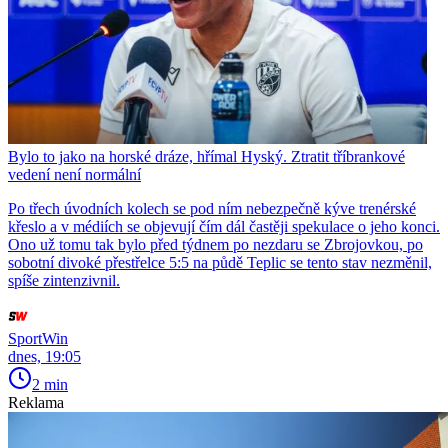
Bylo to jako na horské dráze, hřímal Hyský. Ztratit tříbrankové
vedení není normální
Po třech úvodních kolech se pod ním nebezpečně kýve trenérské
křeslo a v médiích se objevují čím dál častěji spekulace o jeho konci.
Ono už tomu tak bylo před týdnem po nezdaru se Zbrojovkou, po
sobotní divoké přestřelce 5:5 na půdě Teplic se tento stav nezměnil,
spíše zintenzivnil.
SportWin
dnes, 19:05
2 min
Reklama