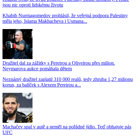
jsou nic oproti lidskému životu
Khabib Nurmagomedov prohlásil, že veřejná podpora Palestiny
měla jeho, Islama Makhacheva i Usmana...
Dražitel dal za zážitky s Pereirou a Oliveirou přes milion.
Neymarova aukce pomáhala dětem
Neznámý dražitel zaplatil 310 000 realů, tedy zhruba 1,27 milionu
korun, za balíček s Alexem Pereirou a...
Machačev spal v autě a neměl na pořádné jídlo. Teď obhajuje pás
UFC