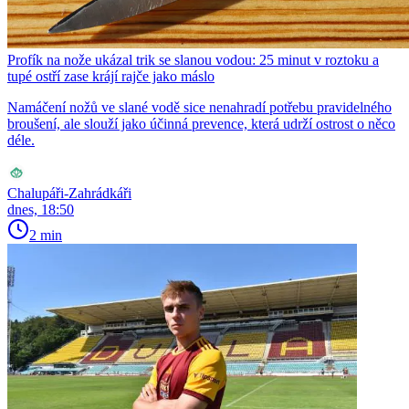
Profík na nože ukázal trik se slanou vodou: 25 minut v roztoku a
tupé ostří zase krájí rajče jako máslo
Namáčení nožů ve slané vodě sice nenahradí potřebu pravidelného
broušení, ale slouží jako účinná prevence, která udrží ostrost o něco
déle.
Chalupáři-Zahrádkáři
dnes, 18:50
2 min