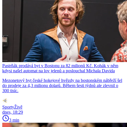
Pastrňák prodává byt v Bostonu za 82 milionů Kč. Kohák v něm
kdysi našel automat na lov jelenů a poslouchal Michala Davida
Mezonetový byt české hokejové hvězdy na bostonském nábřeží šel
do prodeje za 4,3 milionu dolarů. Během šesti týdnů ale zlevnil o
300 tisíc.
SportyŽivě
dnes, 18:29
3 min