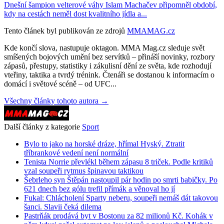
Dnešní šampion velterové váhy Islam Machačev připomněl období,
kdy na cestách neměl dost kvalitního jídla a...
Tento článek byl publikován ze zdrojů
MMAMAG.cz
Kde končí slova, nastupuje oktagon. MMA Mag.cz sleduje svět
smíšených bojových umění bez servítků – přináší novinky, rozbory
zápasů, přestupy, statistiky i zákulisní dění ze světa, kde rozhodují
vteřiny, taktika a tvrdý trénink. Čtenáři se dostanou k informacím o
domácí i světové scéně – od UFC...
Všechny články tohoto autora →
Další články z kategorie
Sport
Bylo to jako na horské dráze, hřímal Hyský. Ztratit
tříbrankové vedení není normální
Tenista Norrie převlékl během zápasu 8 triček. Podle kritiků
vzal soupeři rytmus špinavou taktikou
Šebrleho syn Štěpán nastoupil pár hodin po smrti babičky. Po
621 dnech bez gólu trefil přímák a věnoval ho jí
Fukal: Chlácholení Sparty neberu, soupeři nemáš dát takovou
šanci. Slavii čeká dilema
Pastrňák prodává byt v Bostonu za 82 milionů Kč. Kohák v