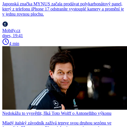
Japonská značka MYNUS začala prodávat polykarbonátový panel,
který z telefonu iPhone 17 odstraníte vystouplé kamery a promění je
v jednu rovnou plochu.
Mobify.cz
dnes, 19:41
4 min
Nedokážu to vysvětlit, říká Toto Wolff o Antonelliho výkonu
Mladý italský závodník zažívá teprve svou druhou sezónu ve