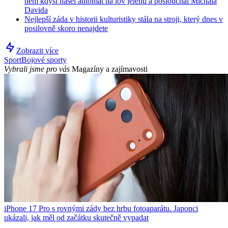
něm kdysi našel automat na lov jelenů a poslouchal Michala
Davida
Nejlepší záda v historii kulturistiky stála na stroji, který dnes v
posilovně skoro nenajdete
Zobrazit více
Sport
Bojové sporty
Vybrali jsme pro vás
Magazíny a zajímavosti
iPhone 17 Pro s rovnými zády bez hrbu fotoaparátu. Japonci
ukázali, jak měl od začátku skutečně vypadat