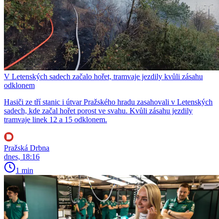
V Letenských sadech začalo hořet, tramvaje jezdily kvůli zásahu
odklonem
Hasiči ze tří stanic i útvar Pražského hradu zasahovali v Letenských
sadech, kde začal hořet porost ve svahu. Kvůli zásahu jezdily
tramvaje linek 12 a 15 odklonem.
Pražská Drbna
dnes, 18:16
1 min