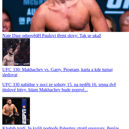
Nate Diaz odpověděl Paulovi třemi slovy: Tak se ukaž
UFC 330: Makhachev vs. Garry. Program, karta a kde turnaj
sledovat
UFC 330 nabídne v noci ze soboty 15. na neděli 16. srpna dvě
titulové bitvy. Islam Makhachev bude poprvé...
Khabib tvrdí, že kvůli podpoře Palestiny ztratil sponzory. Peníze