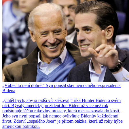
„Vůbec to není dobré.“ Syn popsal stav nemocného exprezidenta
Bidena
„Chtěl bych, aby si radši víc stěžoval,“ říká Hunter Biden o svém
otci. Bývalý americký prezident Joe Biden už více než rok
podstupuje léčbu rakoviny prostaty, která metastazovala do kostí.
Jeho syn nyní popsal, jak nemoc ovlivňuje Bidenův každodenní
život. Zdraví „ospalého Joea“ je přitom otázka, která už roky hýbe
americkou politikou.