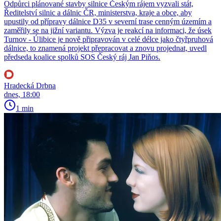
Odpůrci plánované stavby silnice Českým rájem vyzvali stát,
Ředitelství silnic a dálnic ČR, ministerstva, kraje a obce, aby
upustily od přípravy dálnice D35 v severní trase cenným územím a
zaměřily se na jižní variantu. Výzva je reakcí na informaci, že úsek
Turnov - Úlibice je nově připravován v celé délce jako čtyřpruhová
dálnice, to znamená projekt přepracovat a znovu projednat, uvedl
předseda koalice spolků SOS Český ráj Jan Piňos.
Hradecká Drbna
dnes, 18:00
1 min