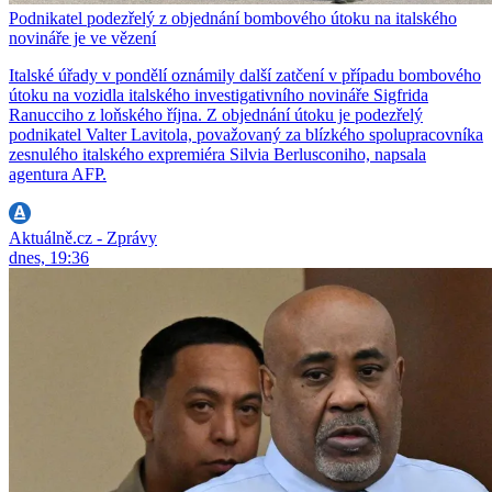
Podnikatel podezřelý z objednání bombového útoku na italského
novináře je ve vězení
Italské úřady v pondělí oznámily další zatčení v případu bombového
útoku na vozidla italského investigativního novináře Sigfrida
Ranucciho z loňského října. Z objednání útoku je podezřelý
podnikatel Valter Lavitola, považovaný za blízkého spolupracovníka
zesnulého italského expremiéra Silvia Berlusconiho, napsala
agentura AFP.
Aktuálně.cz - Zprávy
dnes, 19:36