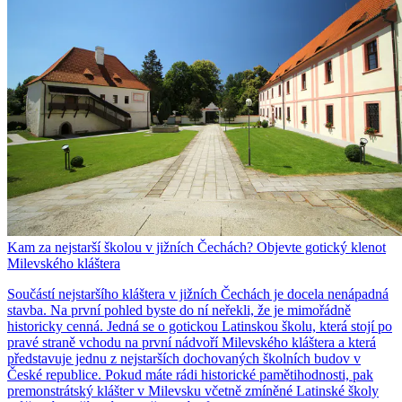
Kam za nejstarší školou v jižních Čechách? Objevte gotický klenot
Milevského kláštera
Součástí nejstaršího kláštera v jižních Čechách je docela nenápadná
stavba. Na první pohled byste do ní neřekli, že je mimořádně
historicky cenná. Jedná se o gotickou Latinskou školu, která stojí po
pravé straně vchodu na první nádvoří Milevského kláštera a která
představuje jednu z nejstarších dochovaných školních budov v
České republice. Pokud máte rádi historické pamětihodnosti, pak
premonstrátský klášter v Milevsku včetně zmíněné Latinské školy