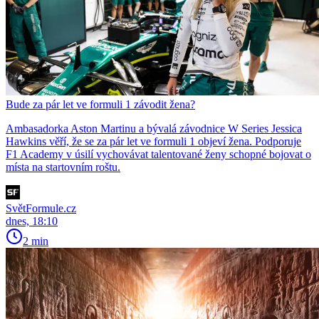
Bude za pár let ve formuli 1 závodit žena?
Ambasadorka Aston Martinu a bývalá závodnice W Series Jessica
Hawkins věří, že se za pár let ve formuli 1 objeví žena. Podporuje
F1 Academy v úsilí vychovávat talentované ženy schopné bojovat o
místa na startovním roštu.
SvětFormule.cz
dnes, 18:10
2 min