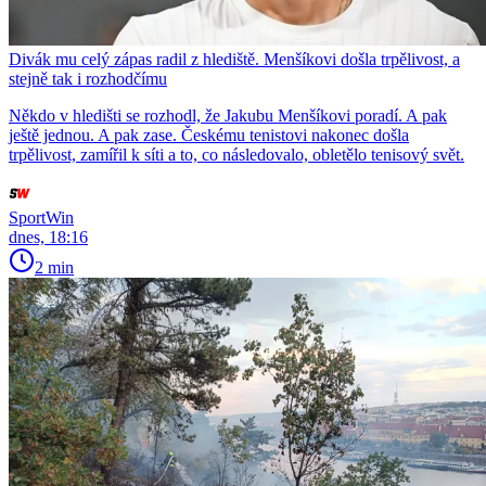
Divák mu celý zápas radil z hlediště. Menšíkovi došla trpělivost, a
stejně tak i rozhodčímu
Někdo v hledišti se rozhodl, že Jakubu Menšíkovi poradí. A pak
ještě jednou. A pak zase. Českému tenistovi nakonec došla
trpělivost, zamířil k síti a to, co následovalo, obletělo tenisový svět.
SportWin
dnes, 18:16
2 min