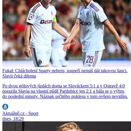
Fukal: Chlácholení Sparty neberu, soupeři nemáš dát takovou šanci.
Slavii čeká dilema
Po dvou gólových jízdách doma se Slováckem 5:1 a v Ostravě 4:0
porazila Slavia na vlastní půdě Pardubice jen 2:1 a bála se o výhru
do poslední minuty. Náznak určitého poklesu v tom ovšem nevidím.
Aktuálně.cz - Sport
dnes, 18:29