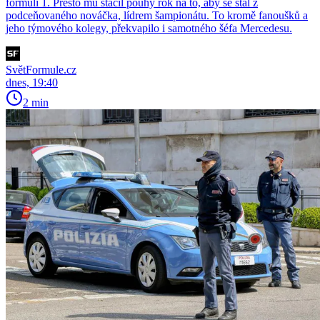
formuli 1. Přesto mu stačil pouhý rok na to, aby se stal z
podceňovaného nováčka, lídrem šampionátu. To kromě fanoušků a
jeho týmového kolegy, překvapilo i samotného šéfa Mercedesu.
SvětFormule.cz
dnes, 19:40
2 min