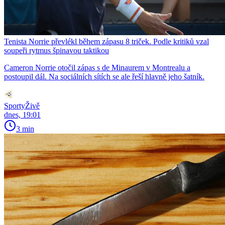
Tenista Norrie převlékl během zápasu 8 triček. Podle kritiků vzal
soupeři rytmus špinavou taktikou
Cameron Norrie otočil zápas s de Minaurem v Montrealu a
postoupil dál. Na sociálních sítích se ale řeší hlavně jeho šatník.
SportyŽivě
dnes, 19:01
3 min