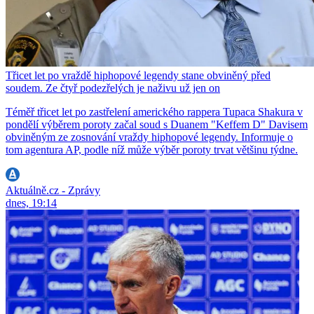
Třicet let po vraždě hiphopové legendy stane obviněný před
soudem. Ze čtyř podezřelých je naživu už jen on
Téměř třicet let po zastřelení amerického rappera Tupaca Shakura v
pondělí výběrem poroty začal soud s Duanem "Keffem D" Davisem
obviněným ze zosnování vraždy hiphopové legendy. Informuje o
tom agentura AP, podle níž může výběr poroty trvat většinu týdne.
Aktuálně.cz - Zprávy
dnes, 19:14