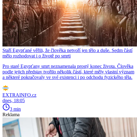
Staří Egypťané věřili, že člověka netvoří jen tělo a duše. Sedm částí
mělo rozhodovat i o životě po smrti
Pro staré Egypťany smrt neznamenala prostý konec života. Člověka
podle jejich představ tvořilo několik částí, které měly vlastní význam
a některé pokračovaly ve své existenci i po odchodu fyzického těla.
EXTRAINFO.cz
dnes, 18:05
3 min
Reklama