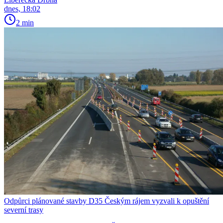
dnes, 18:02
2 min
Odpůrci plánované stavby D35 Českým rájem vyzvali k opuštění
severní trasy