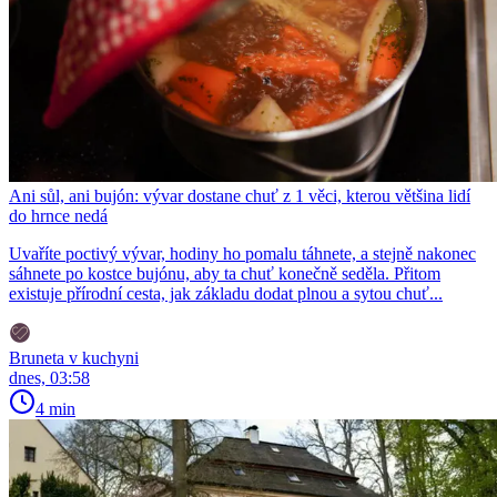
Ani sůl, ani bujón: vývar dostane chuť z 1 věci, kterou většina lidí
do hrnce nedá
Uvaříte poctivý vývar, hodiny ho pomalu táhnete, a stejně nakonec
sáhnete po kostce bujónu, aby ta chuť konečně seděla. Přitom
existuje přírodní cesta, jak základu dodat plnou a sytou chuť...
Bruneta v kuchyni
dnes, 03:58
4 min