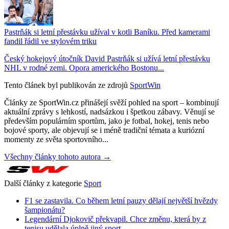
Pastrňák si letní přestávku užíval v kotli Baníku. Před kamerami
fandil řádil ve stylovém triku
Český hokejový útočník David Pastrňák si užívá letní přestávku
NHL v rodné zemi. Opora amerického Bostonu...
Tento článek byl publikován ze zdrojů
SportWin
Články ze SportWin.cz přinášejí svěží pohled na sport – kombinují
aktuální zprávy s lehkostí, nadsázkou i špetkou zábavy. Věnují se
především populárním sportům, jako je fotbal, hokej, tenis nebo
bojové sporty, ale objevují se i méně tradiční témata a kuriózní
momenty ze světa sportovního...
Všechny články tohoto autora →
Další články z kategorie
Sport
F1 se zastavila. Co během letní pauzy dělají největší hvězdy
šampionátu?
Legendární Djokovič překvapil. Chce změnu, která by z
tenisu udělala úplně jiný sport