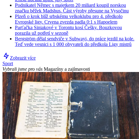
Podnikatel Němec s majetkem 20 miliard koupil norskou
značku běžek Madshus. Část výroby přesune na Vysočinu
Plzeň o krok blíž srbskému velkoklubu pro 4. předkolo
Evropské ligy. Crvena zvezda padla 0:1 s Hapoelem
Parťačka Siniakové v Torontu kosí Češky. Bouzkovou
porazila už potřetí v sezoně
Bergström dělal sendviče v Subwayi, do práce jezdil na kole.
Teď vede vesnici s 1 000 obyvateli do předkola Ligy mistrů
Zobrazit více
Sport
Vybrali jsme pro vás
Magazíny a zajímavosti