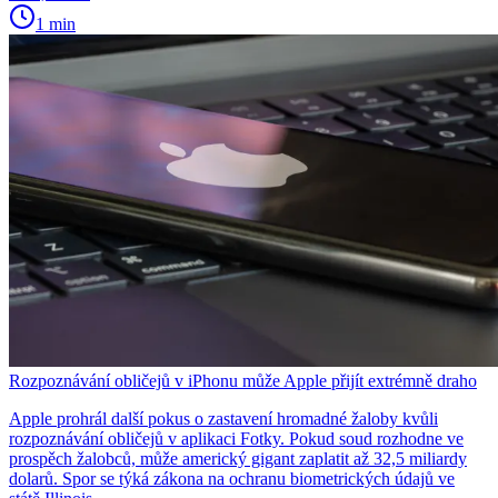
1 min
Rozpoznávání obličejů v iPhonu může Apple přijít extrémně draho
Apple prohrál další pokus o zastavení hromadné žaloby kvůli
rozpoznávání obličejů v aplikaci Fotky. Pokud soud rozhodne ve
prospěch žalobců, může americký gigant zaplatit až 32,5 miliardy
dolarů. Spor se týká zákona na ochranu biometrických údajů ve