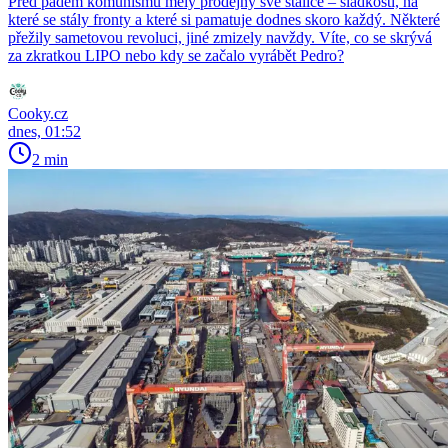
Před pádem komunismu měly prodejny své stálice – sladkosti, na
které se stály fronty a které si pamatuje dodnes skoro každý. Některé
přežily sametovou revoluci, jiné zmizely navždy. Víte, co se skrývá
za zkratkou LIPO nebo kdy se začalo vyrábět Pedro?
Cooky.cz
dnes, 01:52
2 min