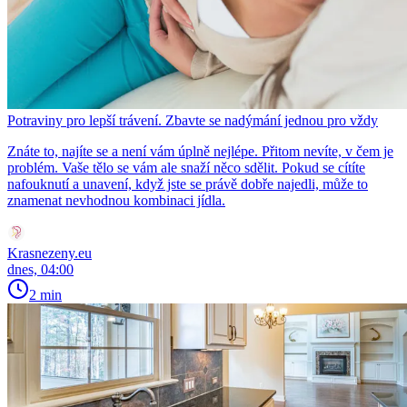
Potraviny pro lepší trávení. Zbavte se nadýmání jednou pro vždy
Znáte to, najíte se a není vám úplně nejlépe. Přitom nevíte, v čem je
problém. Vaše tělo se vám ale snaží něco sdělit. Pokud se cítíte
nafouknutí a unavení, když jste se právě dobře najedli, může to
znamenat nevhodnou kombinaci jídla.
Krasnezeny.eu
dnes, 04:00
2 min