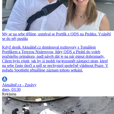
My se na sebe těšíme, usmíval se Portlík z ODS na Pirátku. Vzápětí
se do něj pustila
Když deník Aktuálně.cz domlouval rozhovory s Tomášem
Portlíkem a Terezou Nislerovou, lídry ODS a Pirátů do voleb
pražského primátora, padl návrh dát je na pár minut dohromady.
Cílem bylo zjistit, jak by si mohli (ne)rozumět zástupci stran, které
na sebe často útočí a spíš se nechystají společně vládnout Praze. V
pořadu Spotlight přinášíme záznam tohoto setkání.
Aktuálně.cz - Zprávy
dnes, 03:30
Reklama