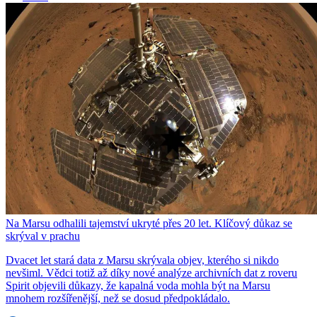
Na Marsu odhalili tajemství ukryté přes 20 let. Klíčový důkaz se
skrýval v prachu
Dvacet let stará data z Marsu skrývala objev, kterého si nikdo
nevšiml. Vědci totiž až díky nové analýze archivních dat z roveru
Spirit objevili důkazy, že kapalná voda mohla být na Marsu
mnohem rozšířenější, než se dosud předpokládalo.