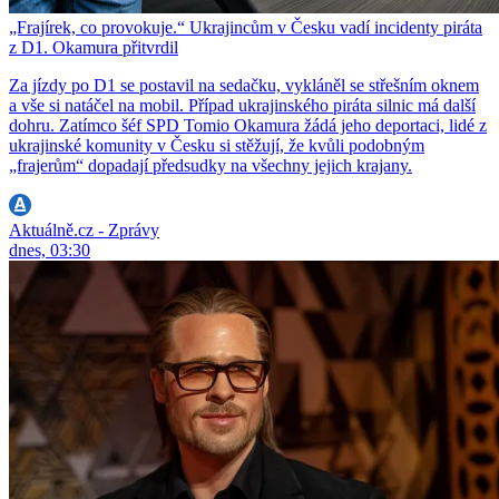
„Frajírek, co provokuje.“ Ukrajincům v Česku vadí incidenty piráta
z D1. Okamura přitvrdil
Za jízdy po D1 se postavil na sedačku, vykláněl se střešním oknem
a vše si natáčel na mobil. Případ ukrajinského piráta silnic má další
dohru. Zatímco šéf SPD Tomio Okamura žádá jeho deportaci, lidé z
ukrajinské komunity v Česku si stěžují, že kvůli podobným
„frajerům“ dopadají předsudky na všechny jejich krajany.
Aktuálně.cz - Zprávy
dnes, 03:30