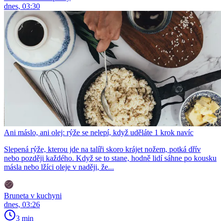
dnes, 03:30
Ani máslo, ani olej: rýže se nelepí, když uděláte 1 krok navíc
Slepená rýže, kterou jde na talíři skoro krájet nožem, potká dřív
nebo později každého. Když se to stane, hodně lidí sáhne po kousku
másla nebo lžíci oleje v naději, že...
Bruneta v kuchyni
dnes, 03:26
3 min