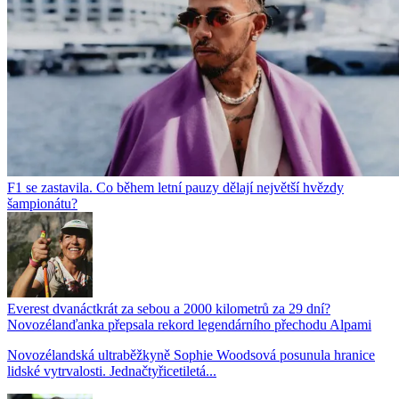
F1 se zastavila. Co během letní pauzy dělají největší hvězdy
šampionátu?
Everest dvanáctkrát za sebou a 2000 kilometrů za 29 dní?
Novozélanďanka přepsala rekord legendárního přechodu Alpami
Novozélandská ultraběžkyně Sophie Woodsová posunula hranice
lidské vytrvalosti. Jednačtyřicetiletá...