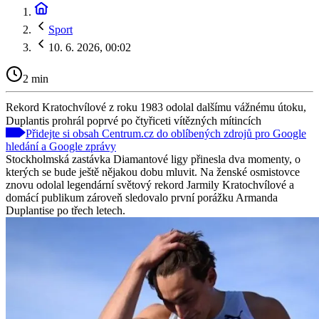
Sport
10. 6. 2026, 00:02
2 min
Rekord Kratochvílové z roku 1983 odolal dalšímu vážnému útoku,
Duplantis prohrál poprvé po čtyřiceti vítězných mítincích
Přidejte si obsah Centrum.cz do oblíbených zdrojů pro Google
hledání a Google zprávy
Stockholmská zastávka Diamantové ligy přinesla dva momenty, o
kterých se bude ještě nějakou dobu mluvit. Na ženské osmistovce
znovu odolal legendární světový rekord Jarmily Kratochvílové a
domácí publikum zároveň sledovalo první porážku Armanda
Duplantise po třech letech.