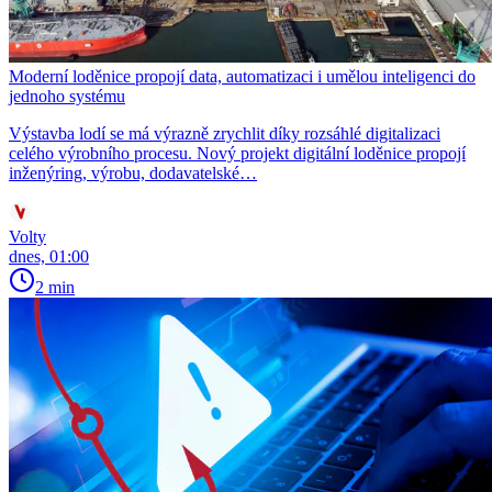
Moderní loděnice propojí data, automatizaci i umělou inteligenci do
jednoho systému
Výstavba lodí se má výrazně zrychlit díky rozsáhlé digitalizaci
celého výrobního procesu. Nový projekt digitální loděnice propojí
inženýring, výrobu, dodavatelské…
Volty
dnes, 01:00
2 min