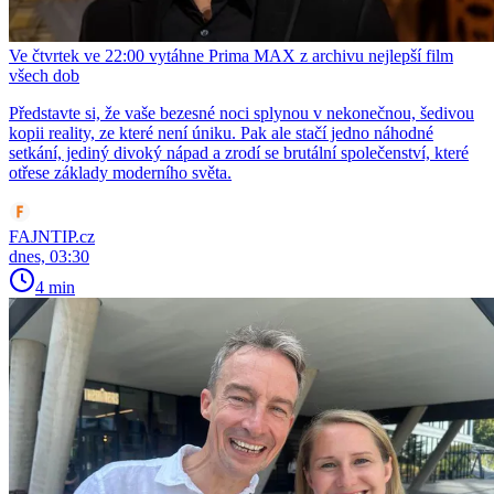
Ve čtvrtek ve 22:00 vytáhne Prima MAX z archivu nejlepší film
všech dob
Představte si, že vaše bezesné noci splynou v nekonečnou, šedivou
kopii reality, ze které není úniku. Pak ale stačí jedno náhodné
setkání, jediný divoký nápad a zrodí se brutální společenství, které
otřese základy moderního světa.
FAJNTIP.cz
dnes, 03:30
4 min