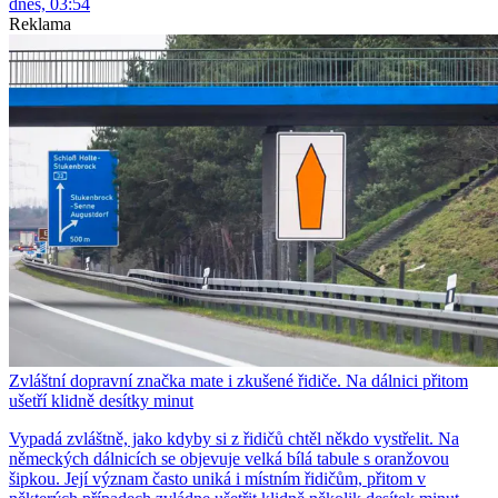
dnes, 03:54
Reklama
Zvláštní dopravní značka mate i zkušené řidiče. Na dálnici přitom
ušetří klidně desítky minut
Vypadá zvláštně, jako kdyby si z řidičů chtěl někdo vystřelit. Na
německých dálnicích se objevuje velká bílá tabule s oranžovou
šipkou. Její význam často uniká i místním řidičům, přitom v