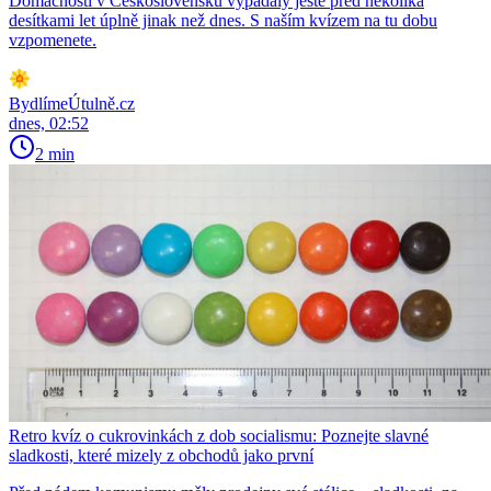
Domácnosti v Československu vypadaly ještě před několika
desítkami let úplně jinak než dnes. S naším kvízem na tu dobu
vzpomenete.
BydlímeÚtulně.cz
dnes, 02:52
2 min
Retro kvíz o cukrovinkách z dob socialismu: Poznejte slavné
sladkosti, které mizely z obchodů jako první