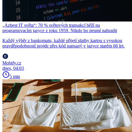
„Azbest IT světa“: 70 % světových transakcí běží na
programovacím jazyce z roku 1959. Nikdo ho neumí nahradit
Každý výběr z bankomatu, každé přijetí platby kartou s vysokou
pravděpodobností projde přes kód napsaný v jazyce starém 66 let.
Mobify.cz
dnes, 04:03
5 min