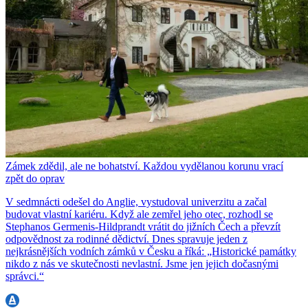
Zámek zdědil, ale ne bohatství. Každou vydělanou korunu vrací
zpět do oprav
V sedmnácti odešel do Anglie, vystudoval univerzitu a začal
budovat vlastní kariéru. Když ale zemřel jeho otec, rozhodl se
Stephanos Germenis-Hildprandt vrátit do jižních Čech a převzít
odpovědnost za rodinné dědictví. Dnes spravuje jeden z
nejkrásnějších vodních zámků v Česku a říká: „Historické památky
nikdo z nás ve skutečnosti nevlastní. Jsme jen jejich dočasnými
správci.“