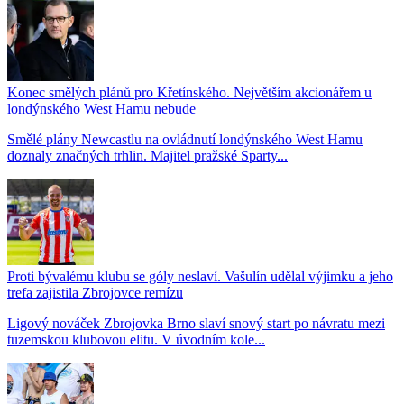
Konec smělých plánů pro Křetínského. Největším akcionářem u
londýnského West Hamu nebude
Smělé plány Newcastlu na ovládnutí londýnského West Hamu
doznaly značných trhlin. Majitel pražské Sparty...
Proti bývalému klubu se góly neslaví. Vašulín udělal výjimku a jeho
trefa zajistila Zbrojovce remízu
Ligový nováček Zbrojovka Brno slaví snový start po návratu mezi
tuzemskou klubovou elitu. V úvodním kole...