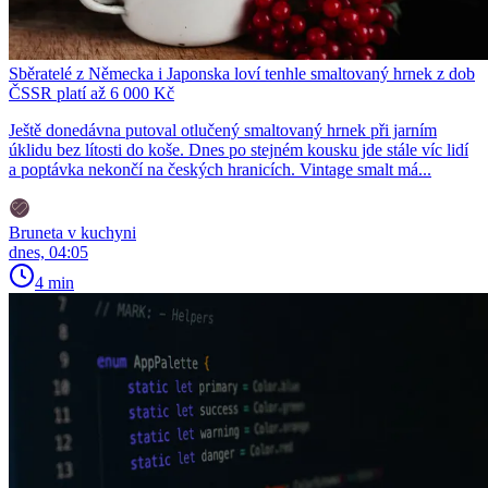
Sběratelé z Německa i Japonska loví tenhle smaltovaný hrnek z dob
ČSSR platí až 6 000 Kč
Ještě donedávna putoval otlučený smaltovaný hrnek při jarním
úklidu bez lítosti do koše. Dnes po stejném kousku jde stále víc lidí
a poptávka nekončí na českých hranicích. Vintage smalt má...
Bruneta v kuchyni
dnes, 04:05
4 min