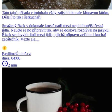
Tato tajná přísada v trojobalu vždy zajistí dokonale křupavou kůrku.
Dělají to tak i šéfkuchaři
Smažený řízek v dokonalé krustě patří mezi nejoblíbenější česká
jídla. Naučte se ho připravit tak, aby se doslova rozplýval na jazyku.
Řízek se obvykle řadí mezi jídla, jejichž přípravu zvládne i kuchař
začátečník. Vězte ale,...
BydlímeÚtulně.cz
dnes, 04:06
2 min