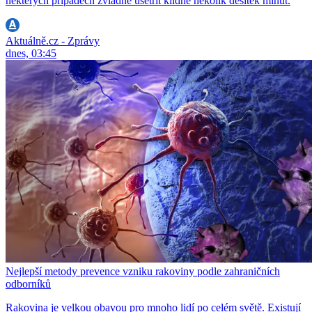
některých případech zvládne ušetřit klidně několik desítek minut.
Aktuálně.cz - Zprávy
dnes, 03:45
Nejlepší metody prevence vzniku rakoviny podle zahraničních
odborníků
Rakovina je velkou obavou pro mnoho lidí po celém světě. Existují