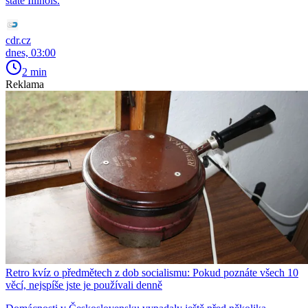
státě Illinois.
cdr.cz
dnes, 03:00
2 min
Reklama
Retro kvíz o předmětech z dob socialismu: Pokud poznáte všech 10
věcí, nejspíše jste je používali denně