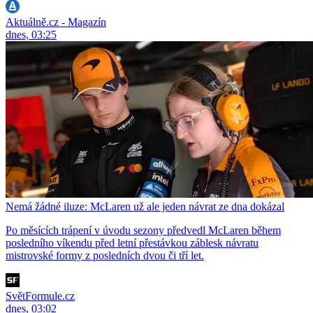
Aktuálně.cz - Magazín
dnes, 03:25
Nemá žádné iluze: McLaren už ale jeden návrat ze dna dokázal
Po měsících trápení v úvodu sezony předvedl McLaren během
posledního víkendu před letní přestávkou záblesk návratu
mistrovské formy z posledních dvou či tří let.
SvětFormule.cz
dnes, 03:02