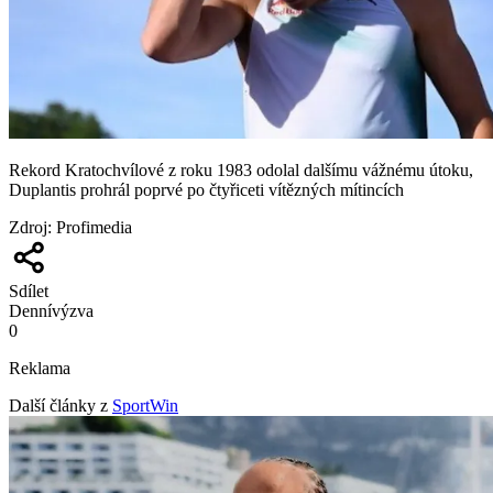
Rekord Kratochvílové z roku 1983 odolal dalšímu vážnému útoku,
Duplantis prohrál poprvé po čtyřiceti vítězných mítincích
Zdroj
:
Profimedia
Sdílet
Denní
výzva
0
Reklama
Další články z
SportWin