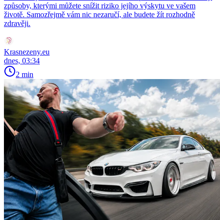
způsoby, kterými můžete snížit riziko jejího výskytu ve vašem
životě. Samozřejmě vám nic nezaručí, ale budete žít rozhodně
zdravěji.
Krasnezeny.eu
dnes, 03:34
2 min