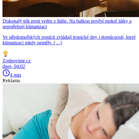
Dokonalý trik proti vedru z Itálie. Na balkon pověsí mokré látky a
nepotřebují klimatizaci
Ve středomořských zemích zvládají tropické dny i domácnosti, které
klimatizaci nikdy neměly. […]
Zodpovime.cz
dnes, 04:02
4 min
Reklama