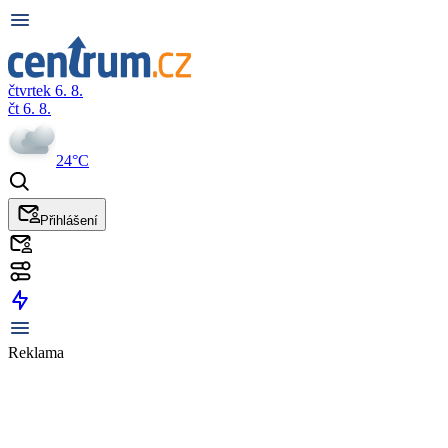
čtvrtek 6. 8.
čt 6. 8.
24°C
Přihlášení
Reklama