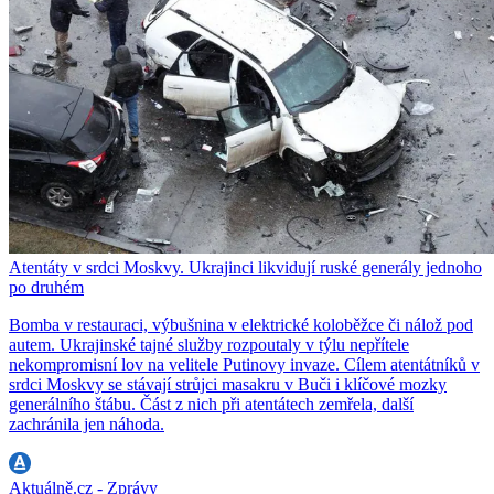
Atentáty v srdci Moskvy. Ukrajinci likvidují ruské generály jednoho
po druhém
Bomba v restauraci, výbušnina v elektrické koloběžce či nálož pod
autem. Ukrajinské tajné služby rozpoutaly v týlu nepřítele
nekompromisní lov na velitele Putinovy invaze. Cílem atentátníků v
srdci Moskvy se stávají strůjci masakru v Buči i klíčové mozky
generálního štábu. Část z nich při atentátech zemřela, další
zachránila jen náhoda.
Aktuálně.cz - Zprávy