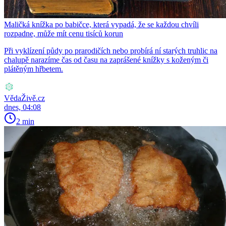
Maličká knížka po babičce, která vypadá, že se každou chvíli
rozpadne, může mít cenu tisíců korun
Při vyklízení půdy po prarodičích nebo probírá ní starých truhlic na
chalupě narazíme čas od času na zaprášené knížky s koženým či
plátěným hřbetem.
VědaŽivě.cz
dnes, 04:08
2 min