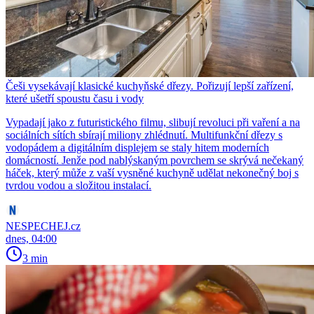
Češi vysekávají klasické kuchyňské dřezy. Pořizují lepší zařízení,
které ušetří spoustu času i vody
Vypadají jako z futuristického filmu, slibují revoluci při vaření a na
sociálních sítích sbírají miliony zhlédnutí. Multifunkční dřezy s
vodopádem a digitálním displejem se staly hitem moderních
domácností. Jenže pod nablýskaným povrchem se skrývá nečekaný
háček, který může z vaší vysněné kuchyně udělat nekonečný boj s
tvrdou vodou a složitou instalací.
NESPECHEJ.cz
dnes, 04:00
3 min