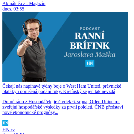
Aktuálně.cz - Magazín
dnes, 03:55
Čekají nás napínavé týdny boje o West Ham United, právnické
blafáky i porušená podání ruky. Křetínský se jen tak nevzdá
Dobré ráno z Hospodářek, je čtvrtek 6. srpna, Orlen Unipetrol
zveřejní hospodářské výsledky za první pololetí, ČNB představí
nové ekonomické prognózy...
HN.cz