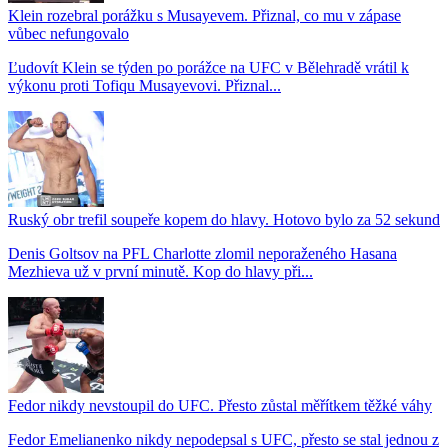
Klein rozebral porážku s Musayevem. Přiznal, co mu v zápase
vůbec nefungovalo
Ľudovít Klein se týden po porážce na UFC v Bělehradě vrátil k
výkonu proti Tofiqu Musayevovi. Přiznal...
Ruský obr trefil soupeře kopem do hlavy. Hotovo bylo za 52 sekund
Denis Goltsov na PFL Charlotte zlomil neporaženého Hasana
Mezhieva už v první minutě. Kop do hlavy při...
Fedor nikdy nevstoupil do UFC. Přesto zůstal měřítkem těžké váhy
Fedor Emelianenko nikdy nepodepsal s UFC, přesto se stal jednou z