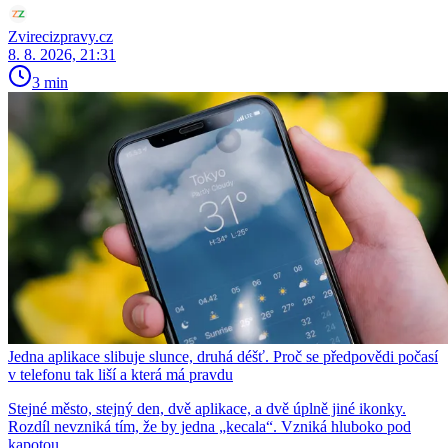
Zvirecizpravy.cz
8. 8. 2026, 21:31
3 min
Jedna aplikace slibuje slunce, druhá déšť. Proč se předpovědi počasí
v telefonu tak liší a která má pravdu
Stejné město, stejný den, dvě aplikace, a dvě úplně jiné ikonky.
Rozdíl nevzniká tím, že by jedna „kecala“. Vzniká hluboko pod
kapotou.