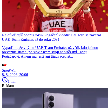
Nejdůležitější podpis roku? Pogačarův dědic Del Toro se zavázal
UAE Team Emirates až do roku 2031
Vypadá to, že v týmu UAE Team Emirates už vědí, kdo jednou
převezme štafetu po slovinském stroji na vítězství Tadeji
Pogačarovi. A není mu ještě ani třiadvacet let...
SportWin
8. 8. 2026, 20:06
1 min
Reklama