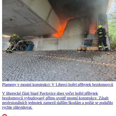
Plameny v mostní konstrukci: V Liberci hořel příbytek bezdomovců
V liberecké části Staré Pavlovice dnes večer hořel příbytek
bezdomovců vybudovaný přímo uvnitř mostní konstrukce. Zásah
profesionálních jednotek zamezil dalším škodám a požár se podařilo
rychle zlikvidovat.