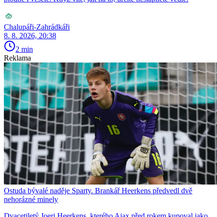
Chalupáři-Zahrádkáři
8. 8. 2026, 20:38
2 min
Reklama
Ostuda bývalé naděje Sparty. Brankář Heerkens předvedl dvě
nehorázné minely
Dvacetiletý Joeri Heerkens, kterého Ajax před rokem kupoval jako