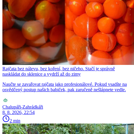
Rajčata bez nálevu, bez koření, bez ničeho. Stačí je správně
naskládat do sklenice a vydrží až do zimy
Naučte se zavařovat rajčata jako profesionálové. Pokud vsadíte na
osvědčený postup našich babiček, pak zaručeně nešlápnete vedle.
Chalupáři-Zahrádkáři
8. 8. 2026, 22:54
2 min