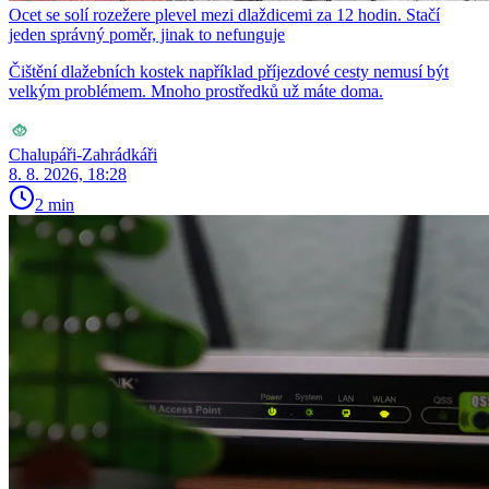
Ocet se solí rozežere plevel mezi dlaždicemi za 12 hodin. Stačí
jeden správný poměr, jinak to nefunguje
Čištění dlažebních kostek například příjezdové cesty nemusí být
velkým problémem. Mnoho prostředků už máte doma.
Chalupáři-Zahrádkáři
8. 8. 2026, 18:28
2 min