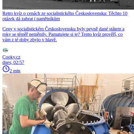
Retro kvíz o cenách ze socialistického Československa: Těchto 10
otázek dá zabrat i pamětníkům
Ceny v socialistickém Československu byly pevně dané státem a
roky se téměř neměnily. Pamatujete si je? Tento kvíz prověří, co
vám z té doby zbylo v hlavě.
Cooky.cz
dnes, 02:57
2 min