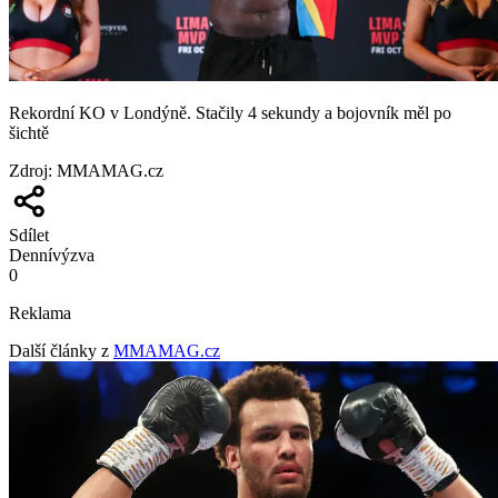
Rekordní KO v Londýně. Stačily 4 sekundy a bojovník měl po
šichtě
Zdroj
:
MMAMAG.cz
Sdílet
Denní
výzva
0
Reklama
Další články z
MMAMAG.cz