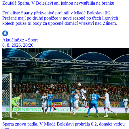
Zoufalá Sparta. V Boleslavi ani jednou nevystřelila na branku
Fotbalisté Sparty překvapivě prohráli v Mladé Boleslavi 0:2.
Pražané mají po druhé porážce v nové sezoně po třech ligových
kolech pouze tři body za upocené domácí vítězství nad Zlínem.
Aktuálně.cz - Sport
8. 8. 2026, 20:20
Sparta znovu padla. V Mladé Boleslavi prohrála 0:2, domácí vedou