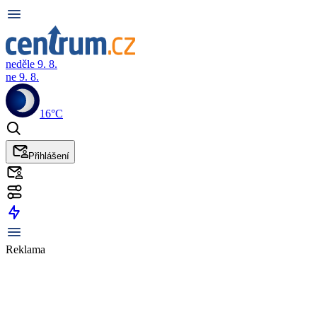
neděle 9. 8.
ne 9. 8.
16°C
Přihlášení
Reklama