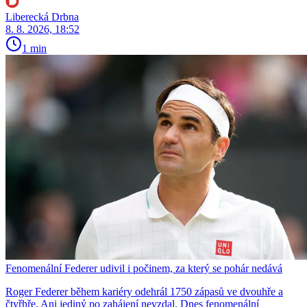
Liberecká Drbna
8. 8. 2026, 18:52
1 min
Fenomenální Federer udivil i počinem, za který se pohár nedává
Roger Federer během kariéry odehrál 1750 zápasů ve dvouhře a
čtyřhře. Ani jediný po zahájení nevzdal. Dnes fenomenální