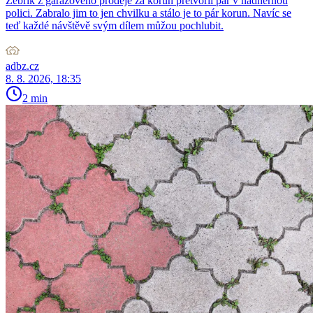
Žebřík z garážového prodeje za korun přetvořil pár v nádhernou
polici. Zabralo jim to jen chvilku a stálo je to pár korun. Navíc se
teď každé návštěvě svým dílem můžou pochlubit.
adbz.cz
8. 8. 2026, 18:35
2 min