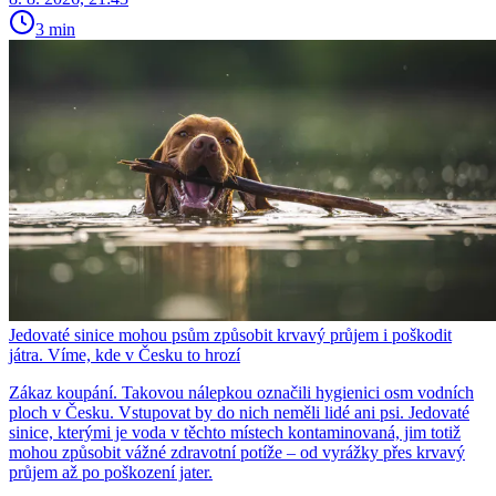
3 min
Jedovaté sinice mohou psům způsobit krvavý průjem i poškodit
játra. Víme, kde v Česku to hrozí
Zákaz koupání. Takovou nálepkou označili hygienici osm vodních
ploch v Česku. Vstupovat by do nich neměli lidé ani psi. Jedovaté
sinice, kterými je voda v těchto místech kontaminovaná, jim totiž
mohou způsobit vážné zdravotní potíže – od vyrážky přes krvavý
průjem až po poškození jater.