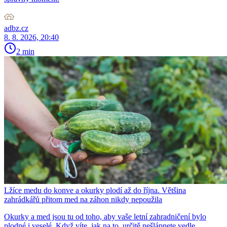
adbz.cz
8. 8. 2026, 20:40
2 min
Lžíce medu do konve a okurky plodí až do října. Většina
zahrádkářů přitom med na záhon nikdy nepoužila
Okurky a med jsou tu od toho, aby vaše letní zahradničení bylo
plodné i veselé. Když víte, jak na to, určitě nešlápnete vedle.