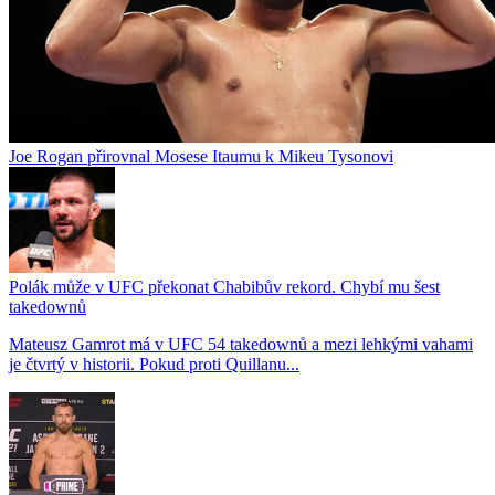
Joe Rogan přirovnal Mosese Itaumu k Mikeu Tysonovi
Polák může v UFC překonat Chabibův rekord. Chybí mu šest
takedownů
Mateusz Gamrot má v UFC 54 takedownů a mezi lehkými vahami
je čtvrtý v historii. Pokud proti Quillanu...