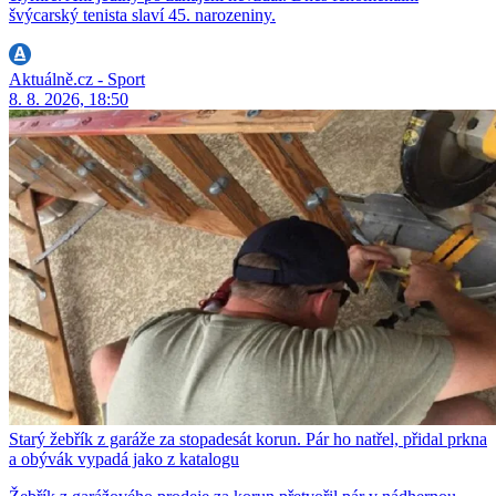
švýcarský tenista slaví 45. narozeniny.
Aktuálně.cz - Sport
8. 8. 2026, 18:50
Starý žebřík z garáže za stopadesát korun. Pár ho natřel, přidal prkna
a obývák vypadá jako z katalogu