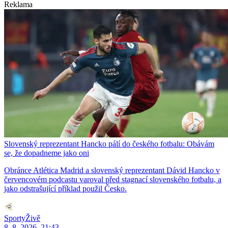
Reklama
Slovenský reprezentant Hancko pálí do českého fotbalu: Obávám
se, že dopadneme jako oni
Obránce Atlética Madrid a slovenský reprezentant Dávid Hancko v
červencovém podcastu varoval před stagnací slovenského fotbalu, a
jako odstrašující příklad použil Česko.
SportyŽivě
8. 8. 2026, 21:43