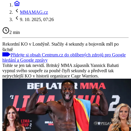
MMAMAG.cz
9. 10. 2025, 07:26
2 min
Rekordní KO v Londýně. Stačily 4 sekundy a bojovník měl po
šichtě
Přidejte si obsah Centrum.cz do oblíbených zdrojů pro Google
hledání a Google zprávy
Tohle se jen tak nevidí. Britský MMA zápasník Yannick Bahati
vypnul svého soupeře za pouhé čtyři sekundy a předvedl tak
nejrychlejší KO v historii organizace Cage Warriors.