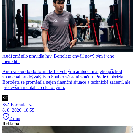
Audi změnilo pravidla hry. Bortoleto chválí nový tým i jeho
mentalitu
Audi vstoupilo do formule 1 s velkými ambicemi a jeho příchod
znamenal pro bývalý tým Sauber zásadní změnu. Podle Gabriela
Bortoleta se proměnila nejen finanční situace a technické zázemí, ale
především mentalita celého týmu.
SvětFormule.cz
8. 8. 2026, 18:55
2 min
Reklama