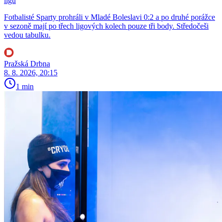
ligu
Fotbalisté Sparty prohráli v Mladé Boleslavi 0:2 a po druhé porážce
v sezoně mají po třech ligových kolech pouze tři body. Středočeši
vedou tabulku.
Pražská Drbna
8. 8. 2026, 20:15
1 min