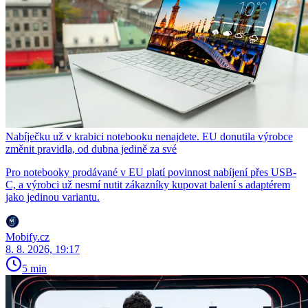
Nabíječku už v krabici notebooku nenajdete. EU donutila výrobce
změnit pravidla, od dubna jedině za své
Pro notebooky prodávané v EU platí povinnost nabíjení přes USB-
C, a výrobci už nesmí nutit zákazníky kupovat balení s adaptérem
jako jedinou variantu.
Mobify.cz
8. 8. 2026, 19:17
5 min