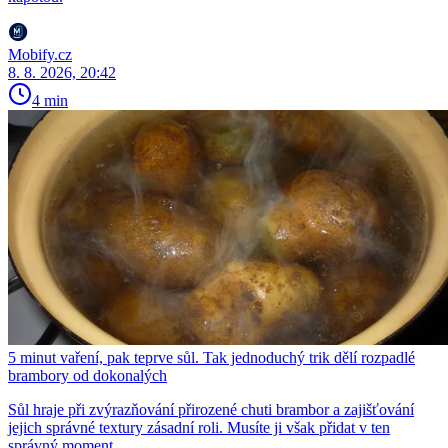
Mobify.cz
8. 8. 2026, 20:42
4 min
5 minut vaření, pak teprve sůl. Tak jednoduchý trik dělí rozpadlé
brambory od dokonalých
Sůl hraje při zvýrazňování přirozené chuti brambor a zajišťování
jejich správné textury zásadní roli. Musíte ji však přidat v ten
správný moment.