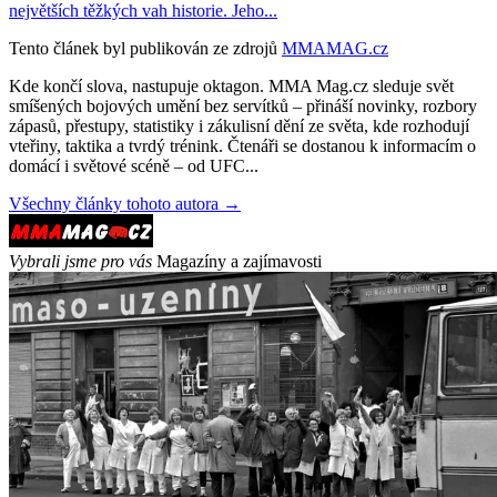
největších těžkých vah historie. Jeho...
Tento článek byl publikován ze zdrojů
MMAMAG.cz
Kde končí slova, nastupuje oktagon. MMA Mag.cz sleduje svět
smíšených bojových umění bez servítků – přináší novinky, rozbory
zápasů, přestupy, statistiky i zákulisní dění ze světa, kde rozhodují
vteřiny, taktika a tvrdý trénink. Čtenáři se dostanou k informacím o
domácí i světové scéně – od UFC...
Všechny články tohoto autora →
Vybrali jsme pro vás
Magazíny a zajímavosti