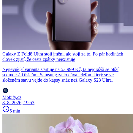
Galaxy Z Fold8 Ultra stojí jmění, ale stojí za to. Po pár hodinách
člověk zjistí, že cesta zpátky neexistuje
Nejlevnější varianta startuje na 53 999 Kč, ta nejdražší se blíží
sedmdesáti tisícům. Samsung za to dává telefon, který se ve
složeném stavu vejde do kapsy snáz než Galaxy S23 Ultra.
Mobify.cz
8. 8. 2026, 19:53
5 min