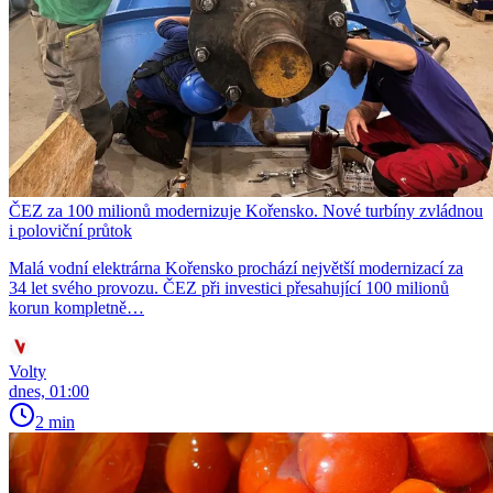
ČEZ za 100 milionů modernizuje Kořensko. Nové turbíny zvládnou
i poloviční průtok
Malá vodní elektrárna Kořensko prochází největší modernizací za
34 let svého provozu. ČEZ při investici přesahující 100 milionů
korun kompletně…
Volty
dnes, 01:00
2 min