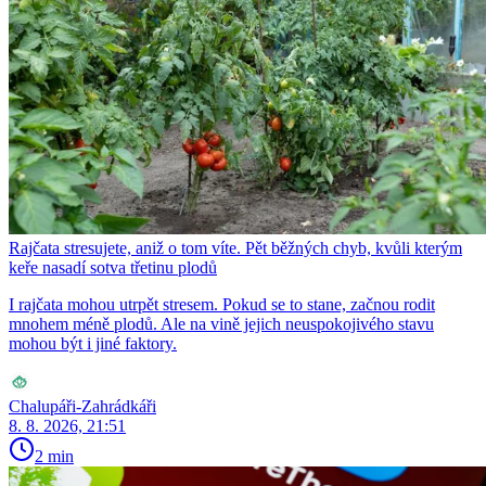
Rajčata stresujete, aniž o tom víte. Pět běžných chyb, kvůli kterým
keře nasadí sotva třetinu plodů
I rajčata mohou utrpět stresem. Pokud se to stane, začnou rodit
mnohem méně plodů. Ale na vině jejich neuspokojivého stavu
mohou být i jiné faktory.
Chalupáři-Zahrádkáři
8. 8. 2026, 21:51
2 min