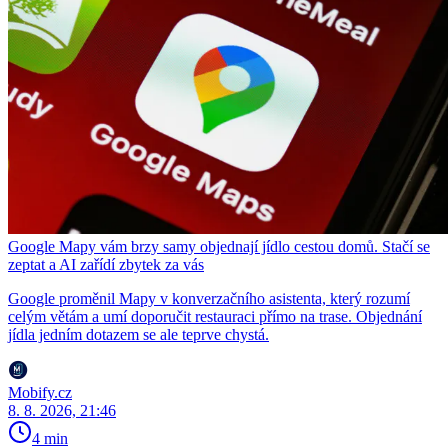
Google Mapy vám brzy samy objednají jídlo cestou domů. Stačí se
zeptat a AI zařídí zbytek za vás
Google proměnil Mapy v konverzačního asistenta, který rozumí
celým větám a umí doporučit restauraci přímo na trase. Objednání
jídla jedním dotazem se ale teprve chystá.
Mobify.cz
8. 8. 2026, 21:46
4 min