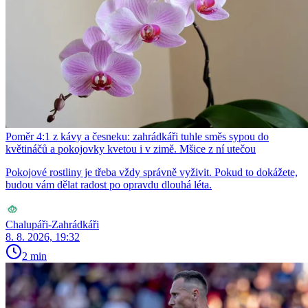
Poměr 4:1 z kávy a česneku: zahrádkáři tuhle směs sypou do
květináčů a pokojovky kvetou i v zimě. Mšice z ní utečou
Pokojové rostliny je třeba vždy správně vyživit. Pokud to dokážete,
budou vám dělat radost po opravdu dlouhá léta.
Chalupáři-Zahrádkáři
8. 8. 2026, 19:32
2 min