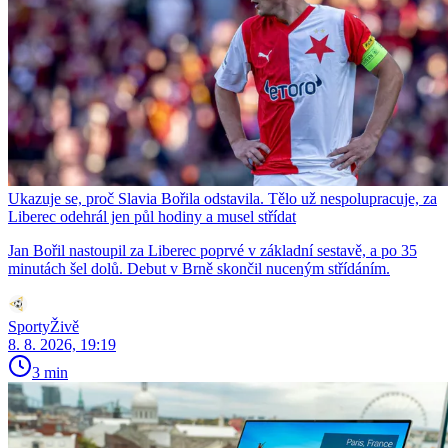
Ukazuje se, proč Slavia Bořila odstavila. Tělo už nespolupracuje, za
Liberec odehrál jen půl hodiny a musel střídat
Jan Bořil nastoupil za Liberec poprvé v základní sestavě, a po 35
minutách šel dolů. Debut v Brně skončil nuceným střídáním.
SportyŽivě
8. 8. 2026, 19:19
3 min