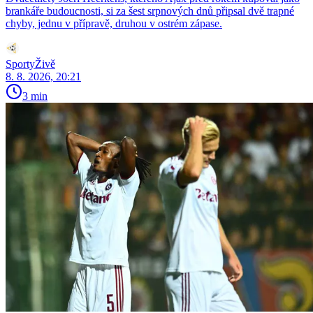
brankáře budoucnosti, si za šest srpnových dnů připsal dvě trapné
chyby, jednu v přípravě, druhou v ostrém zápase.
SportyŽivě
8. 8. 2026, 20:21
3 min