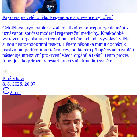
Kryoterapie celého těla: Regenerace a prevence vyhoření
Celotělová kryoterapie se z alternativního konceptu rychle mění v
uznávanou součást moderní regenerační medicíny. Krátkodobé
vystavení organismu extrémnímu suchému chladu vyvolává v těle
silnou neuroendokrinní reakci. Během několika minut dochází k
masivnímu perifernímu stažení cév, po kterém při opětovném zahřátí
následuje intenzivní prokrvení všech orgánů a tkání. Tento proces
funguje jako přirozený restart pro cévní i imunitní systém.
Plné zdraví
8. 8. 2026, 20:07
2 min