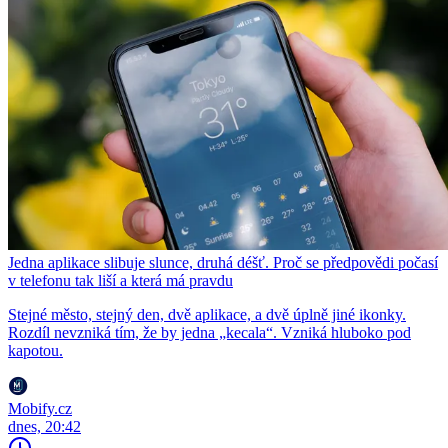
Jedna aplikace slibuje slunce, druhá déšť. Proč se předpovědi počasí
v telefonu tak liší a která má pravdu
Stejné město, stejný den, dvě aplikace, a dvě úplně jiné ikonky.
Rozdíl nevzniká tím, že by jedna „kecala“. Vzniká hluboko pod
kapotou.
Mobify.cz
dnes, 20:42