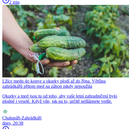
2 min
Lžíce medu do konve a okurky plodí až do října. Většina
zahrádkářů přitom med na záhon nikdy nepoužila
Okurky a med jsou tu od toho, aby vaše letní zahradničení bylo
plodné i veselé. Když víte, jak na to, určitě nešlápnete vedle.
Chalupáři-Zahrádkáři
dnes, 20:38