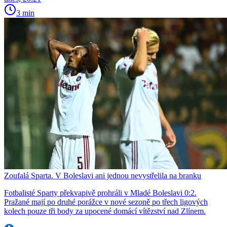
3 min
Zoufalá Sparta. V Boleslavi ani jednou nevystřelila na branku
Fotbalisté Sparty překvapivě prohráli v Mladé Boleslavi 0:2.
Pražané mají po druhé porážce v nové sezoně po třech ligových
kolech pouze tři body za upocené domácí vítězství nad Zlínem.