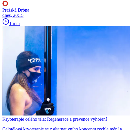
Pražská Drbna
dnes, 20:15
1 min
Kryoterapie celého těla: Regenerace a prevence vyhoření
Celotělová kryoterapie se z alternativního konceptu rychle mění v