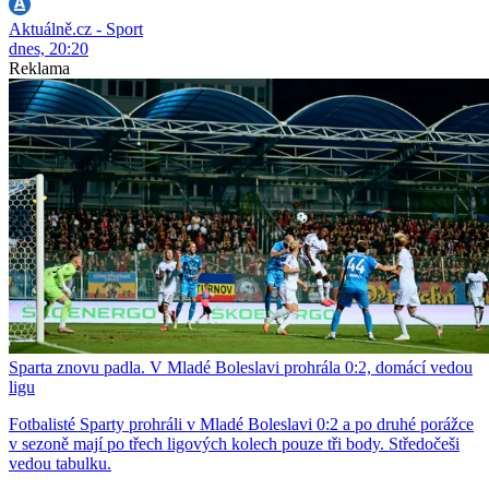
Aktuálně.cz - Sport
dnes, 20:20
Reklama
Sparta znovu padla. V Mladé Boleslavi prohrála 0:2, domácí vedou
ligu
Fotbalisté Sparty prohráli v Mladé Boleslavi 0:2 a po druhé porážce
v sezoně mají po třech ligových kolech pouze tři body. Středočeši
vedou tabulku.