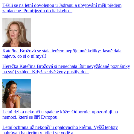
Těšili se na letní dovolenou u Jadranu a ubytování měli předem
zaplacené. Po příjezdu do italského...
Kateřina Brožová se stala terčem nepříjemné kritiky: Jasně dala
najevo, co si o ní myslí
Herečka Kateřina Brožová si nenechala líbit nevyžádané poznámky
na svůj vzhled. Když se dvě ženy pustily do...
Letní rizika nekončí u spálené kůže: Odborníci upozorňují na
nemoci, které se šíří Evropou
Letní ochrana už nekončí u opalovacího krému. Vyšší teploty
nahrávají bakteriím v jídle i ve vodě a...