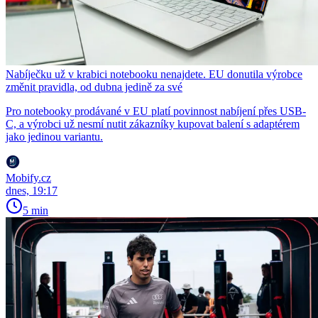
Nabíječku už v krabici notebooku nenajdete. EU donutila výrobce
změnit pravidla, od dubna jedině za své
Pro notebooky prodávané v EU platí povinnost nabíjení přes USB-
C, a výrobci už nesmí nutit zákazníky kupovat balení s adaptérem
jako jedinou variantu.
Mobify.cz
dnes, 19:17
5 min