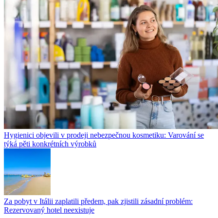
Hygienici objevili v prodeji nebezpečnou kosmetiku: Varování se
týká pěti konkrétních výrobků
Za pobyt v Itálii zaplatili předem, pak zjistili zásadní problém:
Rezervovaný hotel neexistuje