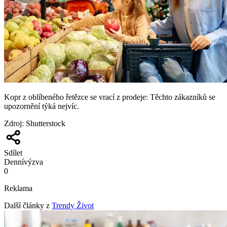
Kopr z oblíbeného řetězce se vrací z prodeje: Těchto zákazníků se
upozornění týká nejvíc.
Zdroj
:
Shutterstock
Sdílet
Denní
výzva
0
Reklama
Další články z
Trendy Život