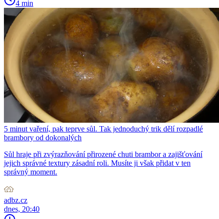
4 min
5 minut vaření, pak teprve sůl. Tak jednoduchý trik dělí rozpadlé
brambory od dokonalých
Sůl hraje při zvýrazňování přirozené chuti brambor a zajišťování
jejich správné textury zásadní roli. Musíte ji však přidat v ten
správný moment.
adbz.cz
dnes, 20:40