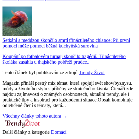
Setkání s medúzou skončilo smrtí třináctiletého chlapce: Při první
pomoci může pomoci běžná kuchyňská surovina
Koupání po fotbalovém turnaji skončilo tragédií. Třináctiletého
školáka zasáhla u thajského pobřeží prudce...
Tento článek byl publikován ze zdrojů
Trendy Život
Magazín přináší pestrý mix témat, která spojují svět showbyznysu,
módy a životního stylu s příběhy ze skutečného života. Čtenáři zde
najdou zajímavosti o známých osobnostech, aktuální trendy, ale i
praktické tipy a inspiraci pro každodenní situace.Obsah kombinuje
odlehčené čtení s tématy, která...
Všechny články tohoto autora →
Další články z kategorie
Domácí