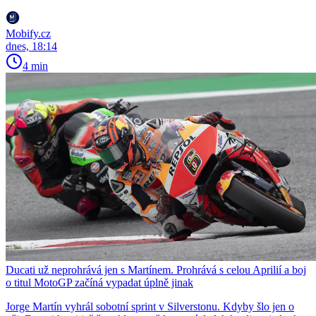
Mobify.cz
dnes, 18:14
4 min
Ducati už neprohrává jen s Martínem. Prohrává s celou Aprilií a boj
o titul MotoGP začíná vypadat úplně jinak
Jorge Martín vyhrál sobotní sprint v Silverstonu. Kdyby šlo jen o