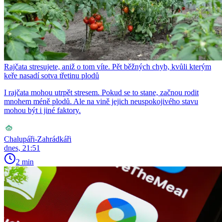
Rajčata stresujete, aniž o tom víte. Pět běžných chyb, kvůli kterým
keře nasadí sotva třetinu plodů
I rajčata mohou utrpět stresem. Pokud se to stane, začnou rodit
mnohem méně plodů. Ale na vině jejich neuspokojivého stavu
mohou být i jiné faktory.
Chalupáři-Zahrádkáři
dnes, 21:51
2 min