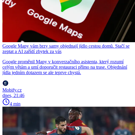
Google Mapy vám brzy samy objednají jídlo cestou domů. Stačí se
zeptat a AI zařídí zbytek za vás
Google proměnil Mapy v konverzačního asistenta, který rozumí
celým větám a umí doporučit restauraci přímo na trase. Objednání
jídla jedním dotazem se ale teprve chystá.
Mobify.cz
dnes, 21:46
4 min