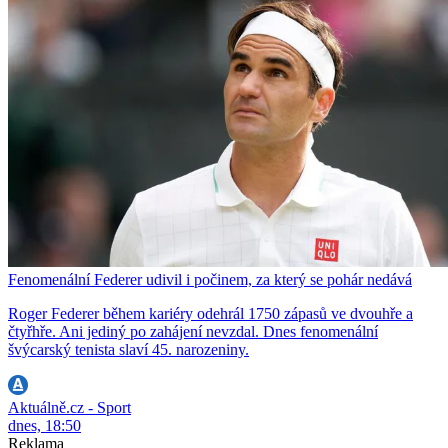
Fenomenální Federer udivil i počinem, za který se pohár nedává
Roger Federer během kariéry odehrál 1750 zápasů ve dvouhře a
čtyřhře. Ani jediný po zahájení nevzdal. Dnes fenomenální
švýcarský tenista slaví 45. narozeniny.
Aktuálně.cz - Sport
dnes, 18:50
Reklama