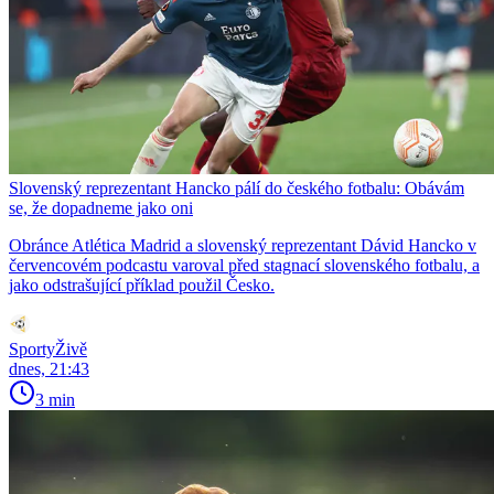
Slovenský reprezentant Hancko pálí do českého fotbalu: Obávám
se, že dopadneme jako oni
Obránce Atlética Madrid a slovenský reprezentant Dávid Hancko v
červencovém podcastu varoval před stagnací slovenského fotbalu, a
jako odstrašující příklad použil Česko.
SportyŽivě
dnes, 21:43
3 min