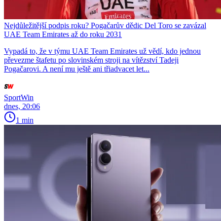
Nejdůležitější podpis roku? Pogačarův dědic Del Toro se zavázal
UAE Team Emirates až do roku 2031
Vypadá to, že v týmu UAE Team Emirates už vědí, kdo jednou
převezme štafetu po slovinském stroji na vítězství Tadeji
Pogačarovi. A není mu ještě ani třiadvacet let...
SportWin
dnes, 20:06
1 min