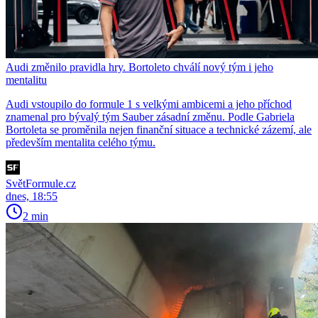
Audi změnilo pravidla hry. Bortoleto chválí nový tým i jeho
mentalitu
Audi vstoupilo do formule 1 s velkými ambicemi a jeho příchod
znamenal pro bývalý tým Sauber zásadní změnu. Podle Gabriela
Bortoleta se proměnila nejen finanční situace a technické zázemí, ale
především mentalita celého týmu.
SvětFormule.cz
dnes, 18:55
2 min