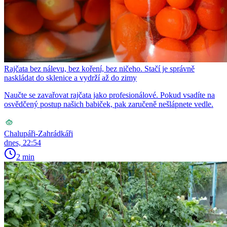
Rajčata bez nálevu, bez koření, bez ničeho. Stačí je správně
naskládat do sklenice a vydrží až do zimy
Naučte se zavařovat rajčata jako profesionálové. Pokud vsadíte na
osvědčený postup našich babiček, pak zaručeně nešlápnete vedle.
Chalupáři-Zahrádkáři
dnes, 22:54
2 min