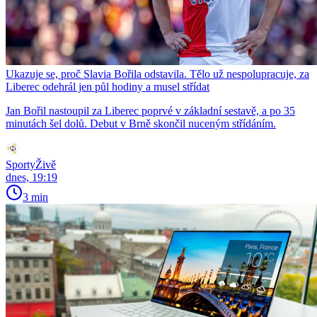
Ukazuje se, proč Slavia Bořila odstavila. Tělo už nespolupracuje, za
Liberec odehrál jen půl hodiny a musel střídat
Jan Bořil nastoupil za Liberec poprvé v základní sestavě, a po 35
minutách šel dolů. Debut v Brně skončil nuceným střídáním.
SportyŽivě
dnes, 19:19
3 min