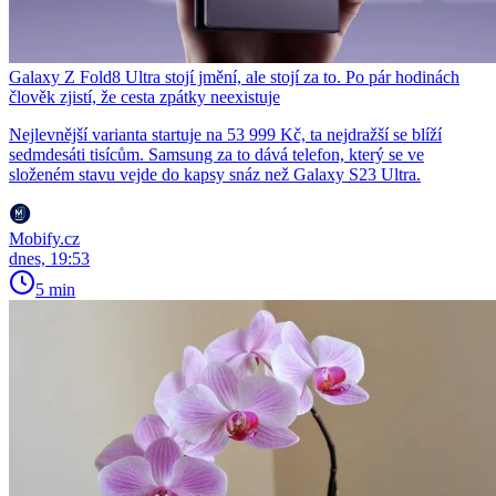
Galaxy Z Fold8 Ultra stojí jmění, ale stojí za to. Po pár hodinách
člověk zjistí, že cesta zpátky neexistuje
Nejlevnější varianta startuje na 53 999 Kč, ta nejdražší se blíží
sedmdesáti tisícům. Samsung za to dává telefon, který se ve
složeném stavu vejde do kapsy snáz než Galaxy S23 Ultra.
Mobify.cz
dnes, 19:53
5 min