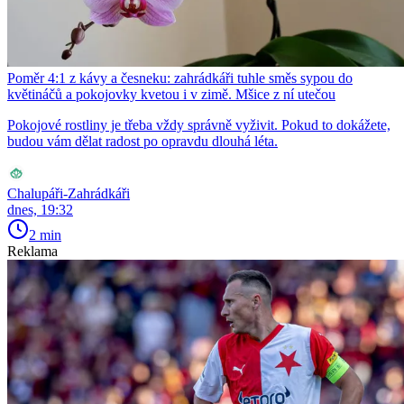
Poměr 4:1 z kávy a česneku: zahrádkáři tuhle směs sypou do
květináčů a pokojovky kvetou i v zimě. Mšice z ní utečou
Pokojové rostliny je třeba vždy správně vyživit. Pokud to dokážete,
budou vám dělat radost po opravdu dlouhá léta.
Chalupáři-Zahrádkáři
dnes, 19:32
2 min
Reklama