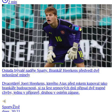
2 min
Ostuda bývalé naděje Sparty. Brankář Heerkens předvedl dvě
nehorázné minely
Dvacetiletý Joeri Heerkens, kterého Ajax před rokem kupoval jako
brankáře budoucnosti, si za šest srpnových dnů připsal dvě trapné
chyby, jednu v přípravě, druhou v ostrém zápase.
SportyŽivě
dnes, 20:21