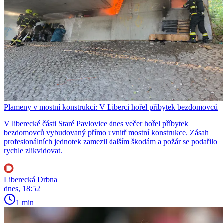
Plameny v mostní konstrukci: V Liberci hořel příbytek bezdomovců
V liberecké části Staré Pavlovice dnes večer hořel příbytek
bezdomovců vybudovaný přímo uvnitř mostní konstrukce. Zásah
profesionálních jednotek zamezil dalším škodám a požár se podařilo
rychle zlikvidovat.
Liberecká Drbna
dnes, 18:52
1 min