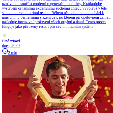
uznávanou součást moderní regenerační medicíny. Krátkodobé
vystavení organismu extrémnímu suchému chladu vyvolává v těle
silnou neuroendokrinní reakci. Během několika minut dochází k
masivnímu perifernímu stažení cév, po kterém při opětovném zahřátí
následuje intenzivní prokrvení všech orgánů a tkání. Tento proces
funguje jako přirozený restart pro cévní i imunitní systém.
Plné zdraví
dnes, 20:07
2 min