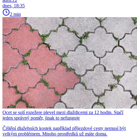
adbz.cz
dnes, 18:35
2 min
Ocet se solí rozežere plevel mezi dlaždicemi za 12 hodin. Stačí
jeden správný poměr, jinak to nefunguje
Čištění dlažebních kostek například příjezdové cesty nemusí být
velkým problémem. Mnoho prostředků už máte doma.