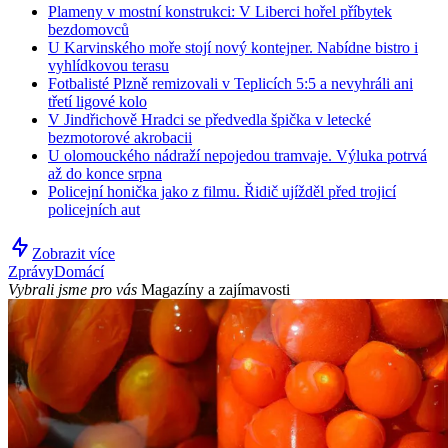
Plameny v mostní konstrukci: V Liberci hořel příbytek
bezdomovců
U Karvinského moře stojí nový kontejner. Nabídne bistro i
vyhlídkovou terasu
Fotbalisté Plzně remizovali v Teplicích 5:5 a nevyhráli ani
třetí ligové kolo
V Jindřichově Hradci se předvedla špička v letecké
bezmotorové akrobacii
U olomouckého nádraží nepojedou tramvaje. Výluka potrvá
až do konce srpna
Policejní honička jako z filmu. Řidič ujížděl před trojicí
policejních aut
Zobrazit více
Zprávy
Domácí
Vybrali jsme pro vás
Magazíny a zajímavosti