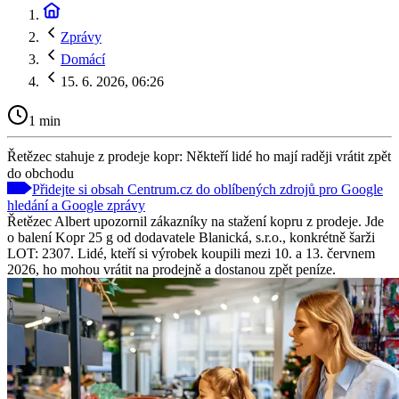
Zprávy
Domácí
15. 6. 2026, 06:26
1 min
Řetězec stahuje z prodeje kopr: Někteří lidé ho mají raději vrátit zpět
do obchodu
Přidejte si obsah Centrum.cz do oblíbených zdrojů pro Google
hledání a Google zprávy
Řetězec Albert upozornil zákazníky na stažení kopru z prodeje. Jde
o balení Kopr 25 g od dodavatele Blanická, s.r.o., konkrétně šarži
LOT: 2307. Lidé, kteří si výrobek koupili mezi 10. a 13. červnem
2026, ho mohou vrátit na prodejně a dostanou zpět peníze.