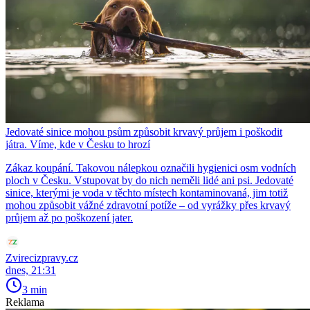
Jedovaté sinice mohou psům způsobit krvavý průjem i poškodit
játra. Víme, kde v Česku to hrozí
Zákaz koupání. Takovou nálepkou označili hygienici osm vodních
ploch v Česku. Vstupovat by do nich neměli lidé ani psi. Jedovaté
sinice, kterými je voda v těchto místech kontaminovaná, jim totiž
mohou způsobit vážné zdravotní potíže – od vyrážky přes krvavý
průjem až po poškození jater.
Zvirecizpravy.cz
dnes, 21:31
3 min
Reklama