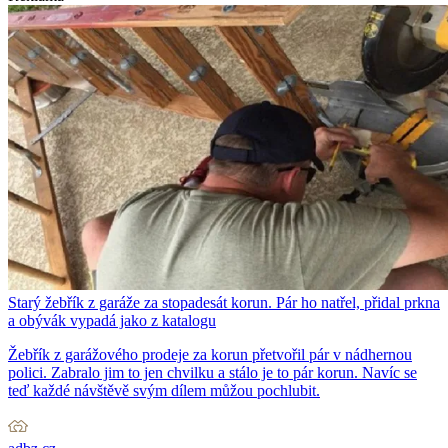
Starý žebřík z garáže za stopadesát korun. Pár ho natřel, přidal prkna
a obývák vypadá jako z katalogu
Žebřík z garážového prodeje za korun přetvořil pár v nádhernou
polici. Zabralo jim to jen chvilku a stálo je to pár korun. Navíc se
teď každé návštěvě svým dílem můžou pochlubit.