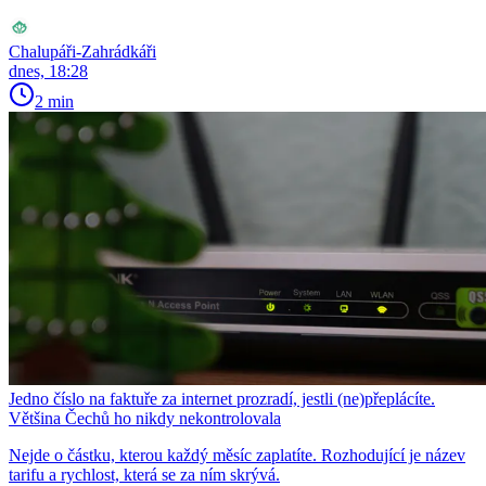
Chalupáři-Zahrádkáři
dnes, 18:28
2 min
Jedno číslo na faktuře za internet prozradí, jestli (ne)přeplácíte.
Většina Čechů ho nikdy nekontrolovala
Nejde o částku, kterou každý měsíc zaplatíte. Rozhodující je název
tarifu a rychlost, která se za ním skrývá.