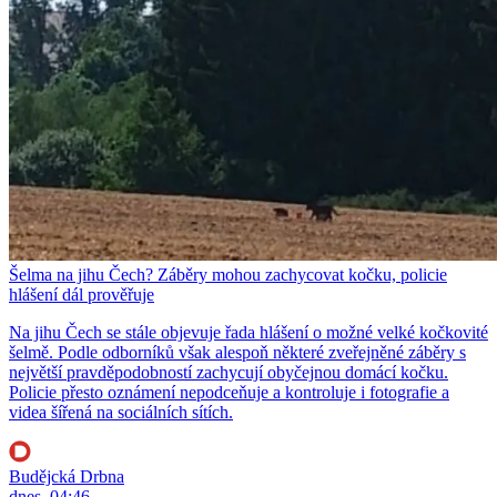
Šelma na jihu Čech? Záběry mohou zachycovat kočku, policie
hlášení dál prověřuje
Na jihu Čech se stále objevuje řada hlášení o možné velké kočkovité
šelmě. Podle odborníků však alespoň některé zveřejněné záběry s
největší pravděpodobností zachycují obyčejnou domácí kočku.
Policie přesto oznámení nepodceňuje a kontroluje i fotografie a
videa šířená na sociálních sítích.
Budějcká Drbna
dnes, 04:46