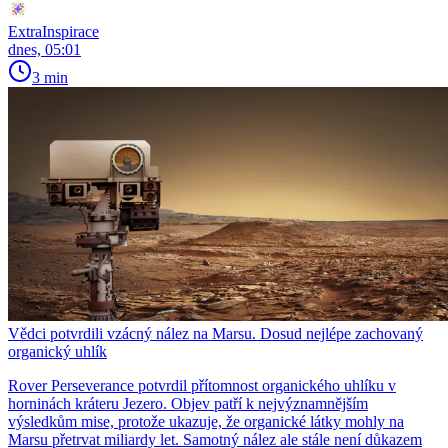
ExtraInspirace
dnes, 05:01
3 min
Vědci potvrdili vzácný nález na Marsu. Dosud nejlépe zachovaný
organický uhlík
Rover Perseverance potvrdil přítomnost organického uhlíku v
horninách kráteru Jezero. Objev patří k nejvýznamnějším
výsledkům mise, protože ukazuje, že organické látky mohly na
Marsu přetrvat miliardy let. Samotný nález ale stále není důkazem