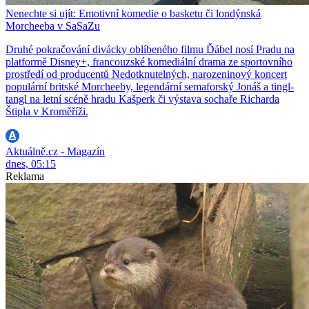
Nenechte si ujít: Emotivní komedie o basketu či londýnská
Morcheeba v SaSaZu
Druhé pokračování divácky oblíbeného filmu Ďábel nosí Pradu na
platformě Disney+, francouzské komediální drama ze sportovního
prostředí od producentů Nedotknutelných, narozeninový koncert
populární britské Morcheeby, legendární semaforský Jonáš a tingl-
tangl na letní scéně hradu Kašperk či výstava sochaře Richarda
Štipla v Kroměříži.
Aktuálně.cz - Magazín
dnes, 05:15
Reklama