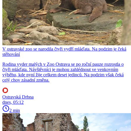
V ostravské zoo se narodila čtyři vydří mláďata. Na podzim je čeká
stěhování
Rodina vyder malých v Zoo Ostrava se po roční pauze rozrostla o
čtyři mláďata. Návštěvníci je mohou zahlédnout ve venkovním
výběhu, kde nyní žije celkem deset jedinců. Na podzim však čeká
celý chov zásadní změna.
Ostravská Drbna
dnes, 05:12
2 min