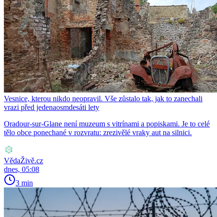
Vesnice, kterou nikdo neopravil. Vše zůstalo tak, jak to zanechali
vrazi před jedenaosmdesáti lety
Oradour-sur-Glane není muzeum s vitrínami a popiskami. Je to celé
tělo obce ponechané v rozvratu: zrezivělé vraky aut na silnici.
VědaŽivě.cz
dnes, 05:08
3 min