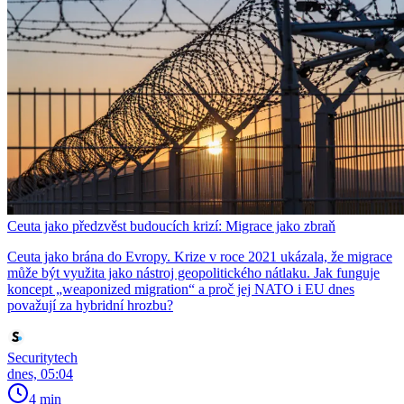
Ceuta jako předzvěst budoucích krizí: Migrace jako zbraň
Ceuta jako brána do Evropy. Krize v roce 2021 ukázala, že migrace
může být využita jako nástroj geopolitického nátlaku. Jak funguje
koncept „weaponized migration“ a proč jej NATO i EU dnes
považují za hybridní hrozbu?
Securitytech
dnes, 05:04
4 min