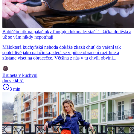
Babiččin trik na palačinky funguje dokonale: stačí 1 lžička do těsta a
už se vám nikdy nepotrhají
Málokterá kuchyňská nehoda dokáže zkazit chuť do vaření tak
spolehlivě jako palačinka, která se v půlce obracení roztrhne a
zůstane viset na obracečce. Většina z nás v tu chvíli obviní...
Bruneta v kuchyni
dnes, 04:51
3 min