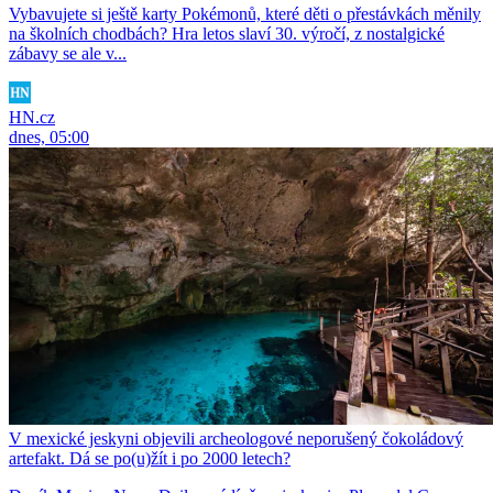
Vybavujete si ještě karty Pokémonů, které děti o přestávkách měnily
na školních chodbách? Hra letos slaví 30. výročí, z nostalgické
zábavy se ale v...
HN.cz
dnes, 05:00
V mexické jeskyni objevili archeologové neporušený čokoládový
artefakt. Dá se po(u)žít i po 2000 letech?