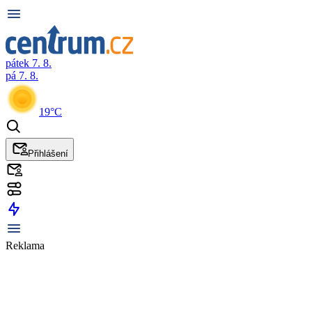
pátek 7. 8.
pá 7. 8.
19°C
Přihlášení
Reklama