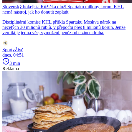
Slovenský hokejista Růžička dluží Spartaku miliony korun. KHL
nemá nástroj, jak ho donutit zaplatit
Disciplinární komise KHL přiřkla Spartaku Moskva nárok na
necelých 30 milionů rublů, v přepočtu přes 8 milionů korun. Jenže
verdikt je jedna věc, vymožení peněz od cizince druhá.
SportyŽivě
dnes, 04:51
3 min
Reklama