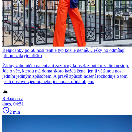
Belgičanky po 60 nosí tenhle typ košile denně, Češky ho odmítají,
přitom zakryje bříško
Žádný zahraniční patent ani zázračný kousek z butiku za tím nestojí.
Jde o věc, kterou má doma skoro každá žena, jen ji většinou nosí
jedním jediným způsobem. A právě způsob nošení rozhoduje o tom,
jestli postavu zjemní, nebo jí naopak přidá objem.
Relaxeo.cz
dnes, 04:51
2 min