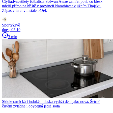
Čtyřiadvacetiletý fotbalista Sofwan Awae zemřel poté, co blesk
udeřil přímo na hřiště v provincii Narathiwat v jižním Thajsku.
Zápas v tu chvíli stále běžel.
SportyŽivě
dnes, 05:19
3 min
Sklokeramická i indukční deska vydrží déle jako nová. Šetrné
čištění zvládne i obyčejná jedlá soda