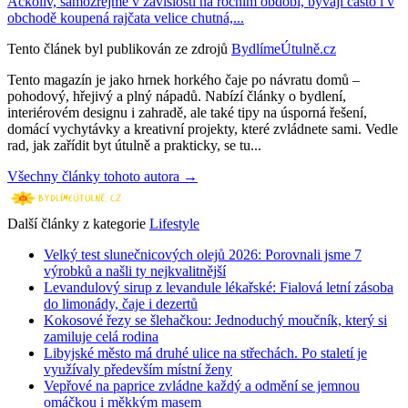
Ačkoliv, samozřejmě v závislosti na ročním období, bývají často i v
obchodě koupená rajčata velice chutná,...
Tento článek byl publikován ze zdrojů
BydlímeÚtulně.cz
Tento magazín je jako hrnek horkého čaje po návratu domů –
pohodový, hřejivý a plný nápadů. Nabízí články o bydlení,
interiérovém designu i zahradě, ale také tipy na úsporná řešení,
domácí vychytávky a kreativní projekty, které zvládnete sami. Vedle
rad, jak zařídit byt útulně a prakticky, se tu...
Všechny články tohoto autora →
Další články z kategorie
Lifestyle
Velký test slunečnicových olejů 2026: Porovnali jsme 7
výrobků a našli ty nejkvalitnější
Levandulový sirup z levandule lékařské: Fialová letní zásoba
do limonády, čaje i dezertů
Kokosové řezy se šlehačkou: Jednoduchý moučník, který si
zamiluje celá rodina
Libyjské město má druhé ulice na střechách. Po staletí je
využívaly především místní ženy
Vepřové na paprice zvládne každý a odmění se jemnou
omáčkou i měkkým masem