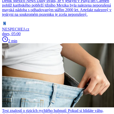
Deník Mexico News Daily uvádí, že v jeskyni v Playa del Carmen
poblíž karibského pobřeží jižního Mexika byla nalezena neporušená
mayská nádoba s odhadovaným stářím 2000 let. Artefakt nalezený v
jeskyni na soukromém pozemku je zcela neporušený.
NESPECHEJ.cz
dnes, 05:00
2 min
Test znalostí o rizicích rychlého hubnutí: Pokud si hlídáte váhu,