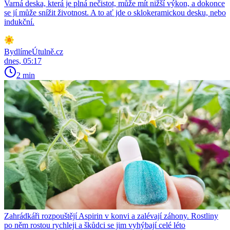
Varná deska, která je plná nečistot, může mít nižší výkon, a dokonce
se jí může snížit životnost. A to ať jde o sklokeramickou desku, nebo
indukční.
BydlímeÚtulně.cz
dnes, 05:17
2 min
Zahrádkáři rozpouštějí Aspirin v konvi a zalévají záhony. Rostliny
po něm rostou rychleji a škůdci se jim vyhýbají celé léto