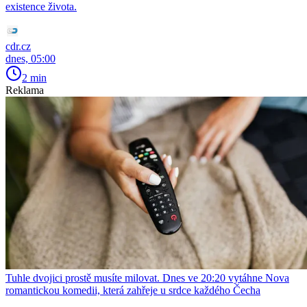
existence života.
cdr.cz
dnes, 05:00
2 min
Reklama
Tuhle dvojici prostě musíte milovat. Dnes ve 20:20 vytáhne Nova
romantickou komedii, která zahřeje u srdce každého Čecha