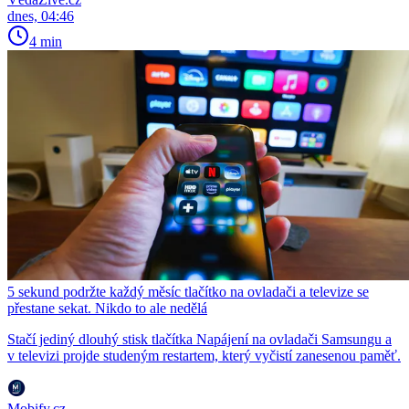
dnes, 04:46
4 min
5 sekund podržte každý měsíc tlačítko na ovladači a televize se
přestane sekat. Nikdo to ale nedělá
Stačí jediný dlouhý stisk tlačítka Napájení na ovladači Samsungu a
v televizi projde studeným restartem, který vyčistí zanesenou paměť.
Mobify.cz