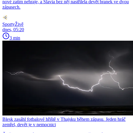
nové zatím nehraje, a Slavia bez něj nastřílela devět branek ve dvou
zápasech.
SportyŽivě
dnes, 05:20
3 min
Blesk zasáhl fotbalové hřiště v Thajsku během zápasu. Jeden hráč
zemřel, devět je v nemocnici