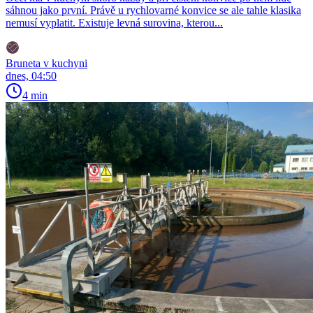
sáhnou jako první. Právě u rychlovarné konvice se ale tahle klasika
nemusí vyplatit. Existuje levná surovina, kterou...
Bruneta v kuchyni
dnes, 04:50
4 min