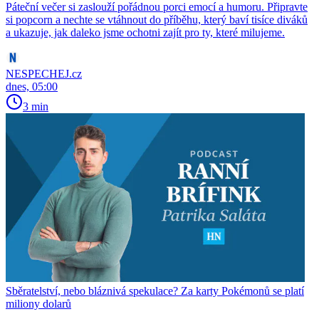
Páteční večer si zaslouží pořádnou porci emocí a humoru. Připravte
si popcorn a nechte se vtáhnout do příběhu, který baví tisíce diváků
a ukazuje, jak daleko jsme ochotni zajít pro ty, které milujeme.
NESPECHEJ.cz
dnes, 05:00
3 min
Sběratelství, nebo bláznivá spekulace? Za karty Pokémonů se platí
miliony dolarů