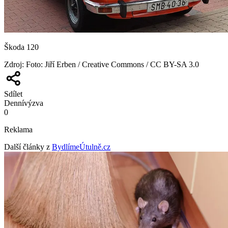
Škoda 120
Zdroj
:
Foto: Jiří Erben / Creative Commons / CC BY-SA 3.0
Sdílet
Denní
výzva
0
Reklama
Další články z
BydlímeÚtulně.cz