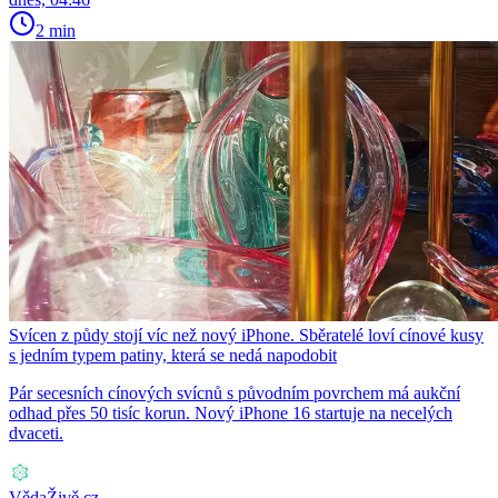
2 min
Svícen z půdy stojí víc než nový iPhone. Sběratelé loví cínové kusy
s jedním typem patiny, která se nedá napodobit
Pár secesních cínových svícnů s původním povrchem má aukční
odhad přes 50 tisíc korun. Nový iPhone 16 startuje na necelých
dvaceti.
VědaŽivě.cz