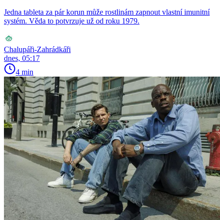
Jedna tableta za pár korun může rostlinám zapnout vlastní imunitní
systém. Věda to potvrzuje už od roku 1979.
Chalupáři-Zahrádkáři
dnes, 05:17
4 min