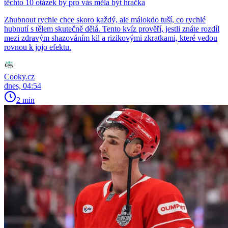
těchto 10 otázek by pro vás měla být hračka
Zhubnout rychle chce skoro každý, ale málokdo tuší, co rychlé
hubnutí s tělem skutečně dělá. Tento kvíz prověří, jestli znáte rozdíl
mezi zdravým shazováním kil a rizikovými zkratkami, které vedou
rovnou k jojo efektu.
Cooky.cz
dnes, 04:54
2 min