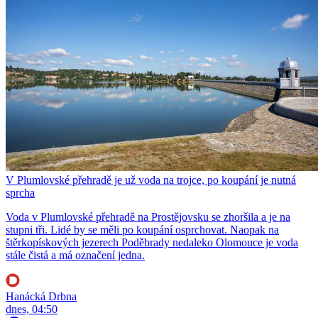
V Plumlovské přehradě je už voda na trojce, po koupání je nutná
sprcha
Voda v Plumlovské přehradě na Prostějovsku se zhoršila a je na
stupni tři. Lidé by se měli po koupání osprchovat. Naopak na
štěrkopískových jezerech Poděbrady nedaleko Olomouce je voda
stále čistá a má označení jedna.
Hanácká Drbna
dnes, 04:50