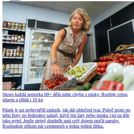
Skoro každá seniorka 60+ dělá tuhle chybu s pásky. Rozbije celou
siluetu a přidá i 10 kg
Pásek je asi nejlevnější způsob, jak dát oblečení tvar. Právě proto po
něm ženy po šedesátce sahají, když jim šaty nebo tunika visí na těle
jako pytel. Jenže stejný doplněk umí celý dojem otočit naruby.
Rozhoduje přitom pár centimetrů a jedna jediná dírka.