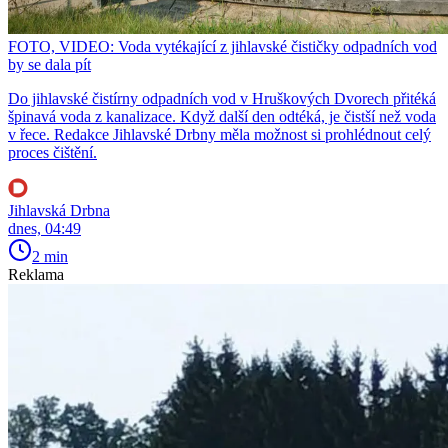
FOTO, VIDEO: Voda vytékající z jihlavské čističky odpadních vod
by se dala pít
Do jihlavské čistírny odpadních vod v Hruškových Dvorech přitéká
špinavá voda z kanalizace. Když další den odtéká, je čistší než voda
v řece. Redakce Jihlavské Drbny měla možnost si prohlédnout celý
proces čištění.
Jihlavská Drbna
dnes, 04:49
2 min
Reklama