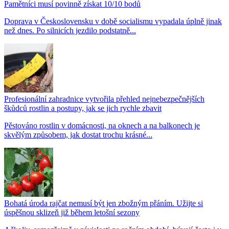
Pamětníci musí povinně získat 10/10 bodů
Doprava v Československu v době socialismu vypadala úplně jinak
než dnes. Po silnicích jezdilo podstatně...
Profesionální zahradnice vytvořila přehled nejnebezpečnějších
škůdců rostlin a postupy, jak se jich rychle zbavit
Pěstováno rostlin v domácnosti, na oknech a na balkonech je
skvělým způsobem, jak dostat trochu krásné...
Bohatá úroda rajčat nemusí být jen zbožným přáním. Užijte si
úspěšnou sklizeň již během letošní sezony