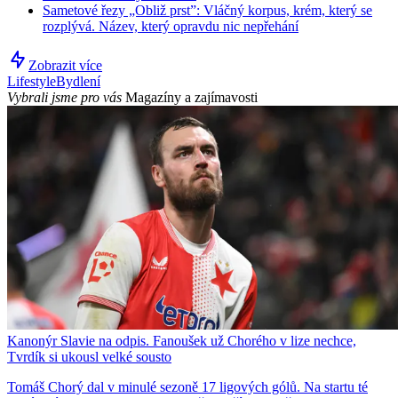
Sametové řezy „Obliž prst”: Vláčný korpus, krém, který se
rozplývá. Název, který opravdu nic nepřehání
Zobrazit více
Lifestyle
Bydlení
Vybrali jsme pro vás
Magazíny a zajímavosti
Kanonýr Slavie na odpis. Fanoušek už Chorého v lize nechce,
Tvrdík si ukousl velké sousto
Tomáš Chorý dal v minulé sezoně 17 ligových gólů. Na startu té