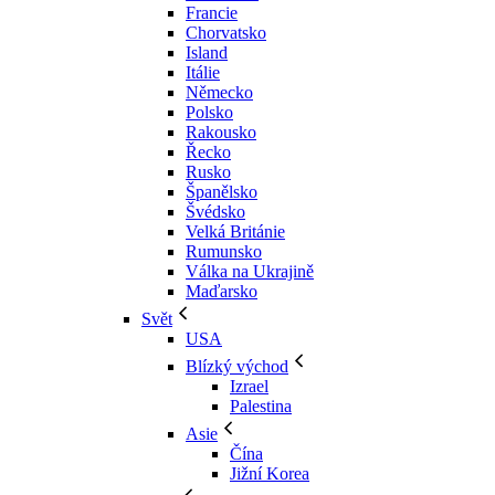
Francie
Chorvatsko
Island
Itálie
Německo
Polsko
Rakousko
Řecko
Rusko
Španělsko
Švédsko
Velká Británie
Rumunsko
Válka na Ukrajině
Maďarsko
Svět
USA
Blízký východ
Izrael
Palestina
Asie
Čína
Jižní Korea