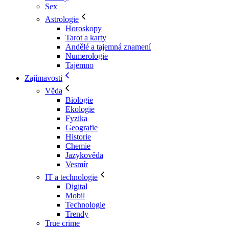
Sex
Astrologie
Horoskopy
Tarot a karty
Andělé a tajemná znamení
Numerologie
Tajemno
Zajímavosti
Věda
Biologie
Ekologie
Fyzika
Geografie
Historie
Chemie
Jazykověda
Vesmír
IT a technologie
Digital
Mobil
Technologie
Trendy
True crime