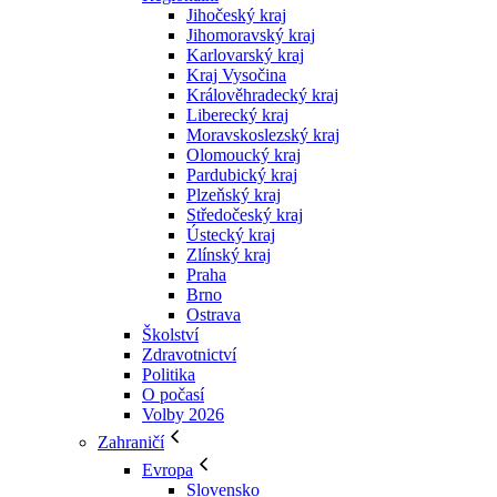
Jihočeský kraj
Jihomoravský kraj
Karlovarský kraj
Kraj Vysočina
Králověhradecký kraj
Liberecký kraj
Moravskoslezský kraj
Olomoucký kraj
Pardubický kraj
Plzeňský kraj
Středočeský kraj
Ústecký kraj
Zlínský kraj
Praha
Brno
Ostrava
Školství
Zdravotnictví
Politika
O počasí
Volby 2026
Zahraničí
Evropa
Slovensko