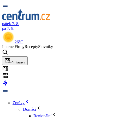
pátek 7. 8.
pá 7. 8.
26°C
Internet
Firmy
Recepty
Slovníky
Přihlášení
Zprávy
Domácí
Regionální