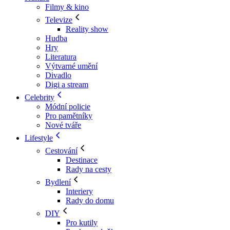
Filmy & kino
Televize
Reality show
Hudba
Hry
Literatura
Výtvarné umění
Divadlo
Digi a stream
Celebrity
Módní policie
Pro pamětníky
Nové tváře
Lifestyle
Cestování
Destinace
Rady na cesty
Bydlení
Interiery
Rady do domu
DIY
Pro kutily