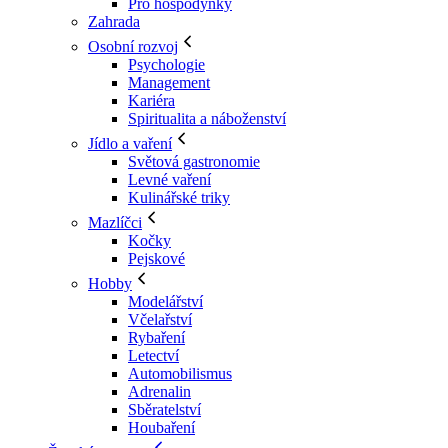
Pro hospodyňky
Zahrada
Osobní rozvoj
Psychologie
Management
Kariéra
Spiritualita a náboženství
Jídlo a vaření
Světová gastronomie
Levné vaření
Kulinářské triky
Mazlíčci
Kočky
Pejskové
Hobby
Modelářství
Včelařství
Rybaření
Letectví
Automobilismus
Adrenalin
Sběratelství
Houbaření