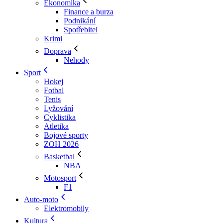
Ekonomika
Finance a burza
Podnikání
Spotřebitel
Krimi
Doprava
Nehody
Sport
Hokej
Fotbal
Tenis
Lyžování
Cyklistika
Atletika
Bojové sporty
ZOH 2026
Basketbal
NBA
Motosport
F1
Auto-moto
Elektromobily
Kultura