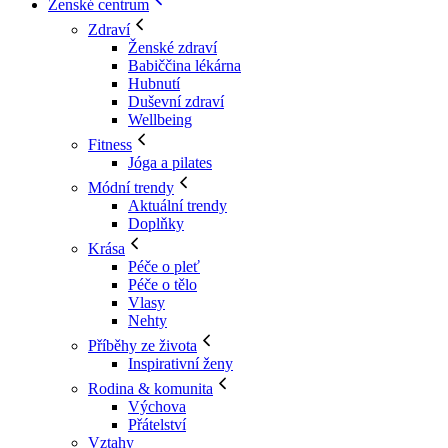
Ženské centrum
Zdraví
Ženské zdraví
Babiččina lékárna
Hubnutí
Duševní zdraví
Wellbeing
Fitness
Jóga a pilates
Módní trendy
Aktuální trendy
Doplňky
Krása
Péče o pleť
Péče o tělo
Vlasy
Nehty
Příběhy ze života
Inspirativní ženy
Rodina & komunita
Výchova
Přátelství
Vztahy