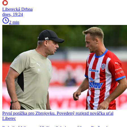
Liberecká Drbna
dnes, 19:24
2 min
První porážka pro Zbrojovku. Povedený rozjezd nováčka uťal
Liberec