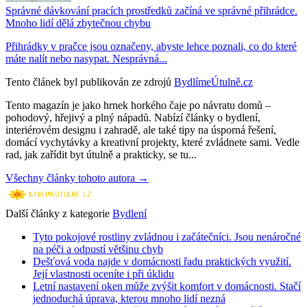
Správné dávkování pracích prostředků začíná ve správné přihrádce.
Mnoho lidí dělá zbytečnou chybu
Přihrádky v pračce jsou označeny, abyste lehce poznali, co do které
máte nalít nebo nasypat. Nesprávná...
Tento článek byl publikován ze zdrojů
BydlímeÚtulně.cz
Tento magazín je jako hrnek horkého čaje po návratu domů –
pohodový, hřejivý a plný nápadů. Nabízí články o bydlení,
interiérovém designu i zahradě, ale také tipy na úsporná řešení,
domácí vychytávky a kreativní projekty, které zvládnete sami. Vedle
rad, jak zařídit byt útulně a prakticky, se tu...
Všechny články tohoto autora →
Další články z kategorie
Bydlení
Tyto pokojové rostliny zvládnou i začátečníci. Jsou nenáročné
na péči a odpustí většinu chyb
Dešťová voda najde v domácnosti řadu praktických využití.
Její vlastnosti oceníte i při úklidu
Letní nastavení oken může zvýšit komfort v domácnosti. Stačí
jednoduchá úprava, kterou mnoho lidí nezná