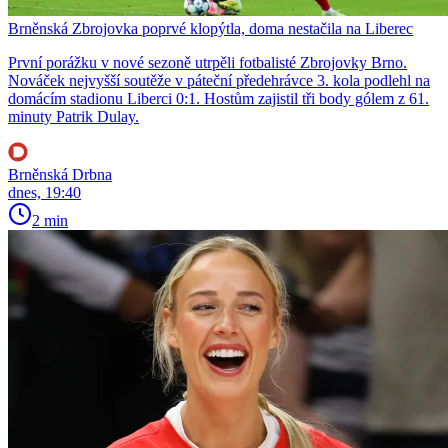
Brněnská Zbrojovka poprvé klopýtla, doma nestačila na Liberec
První porážku v nové sezoně utrpěli fotbalisté Zbrojovky Brno.
Nováček nejvyšší soutěže v páteční předehrávce 3. kola podlehl na
domácím stadionu Liberci 0:1. Hostům zajistil tři body gólem z 61.
minuty Patrik Dulay.
Brněnská Drbna
dnes, 19:40
2 min