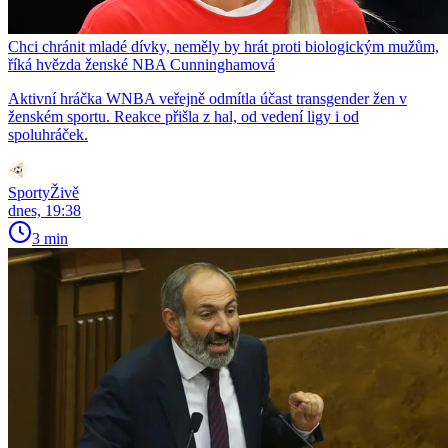
Chci chránit mladé dívky, neměly by hrát proti biologickým mužům,
říká hvězda ženské NBA Cunninghamová
Aktivní hráčka WNBA veřejně odmítla účast transgender žen v
ženském sportu. Reakce přišla z hal, od vedení ligy i od
spoluhráček.
SportyŽivě
dnes, 19:38
3 min