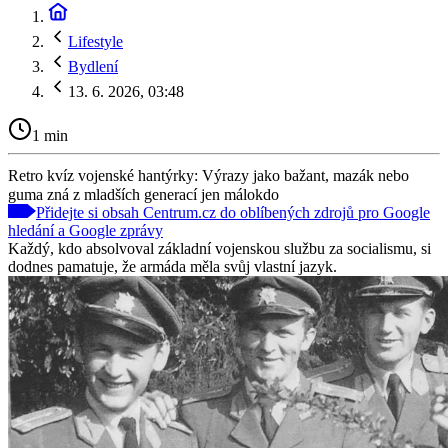
Lifestyle
Bydlení
13. 6. 2026, 03:48
1 min
Retro kvíz vojenské hantýrky: Výrazy jako bažant, mazák nebo
guma zná z mladších generací jen málokdo
Přidejte si obsah Centrum.cz do oblíbených zdrojů pro Google
hledání a Google zprávy
Každý, kdo absolvoval základní vojenskou službu za socialismu, si
dodnes pamatuje, že armáda měla svůj vlastní jazyk.