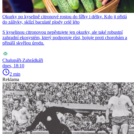
Okurky po kyselině citronové rostou do šířky i délky. Kdo ji přidá
do zálivky, sklízí baculaté plody celé léto
S kyselinou citronovou nepěstujete jen okurky, ale také robustní
zahradní ekosystém, který podporuje růst, bojuje proti chorobám a
přináší skvělou úrodu.
Chalupáři-Zahrádkáři
dnes, 18:10
2 min
Reklama