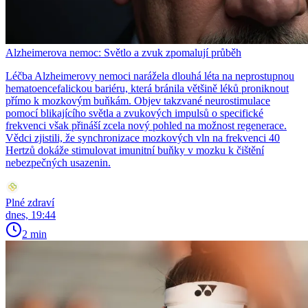
Alzheimerova nemoc: Světlo a zvuk zpomalují průběh
Léčba Alzheimerovy nemoci narážela dlouhá léta na neprostupnou
hematoencefalickou bariéru, která bránila většině léků proniknout
přímo k mozkovým buňkám. Objev takzvané neurostimulace
pomocí blikajícího světla a zvukových impulsů o specifické
frekvenci však přináší zcela nový pohled na možnost regenerace.
Vědci zjistili, že synchronizace mozkových vln na frekvenci 40
Hertzů dokáže stimulovat imunitní buňky v mozku k čištění
nebezpečných usazenin.
Plné zdraví
dnes, 19:44
2 min