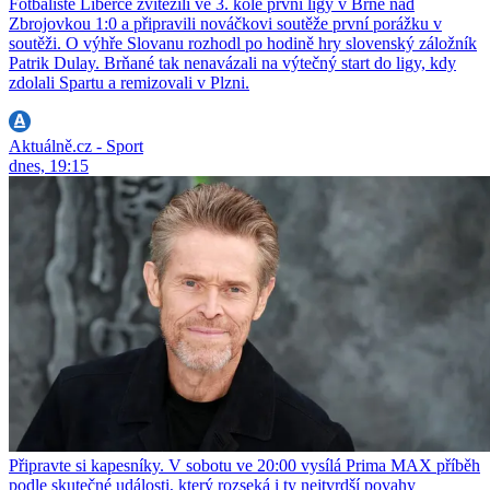
Fotbalisté Liberce zvítězili ve 3. kole první ligy v Brně nad
Zbrojovkou 1:0 a připravili nováčkovi soutěže první porážku v
soutěži. O výhře Slovanu rozhodl po hodině hry slovenský záložník
Patrik Dulay. Brňané tak nenavázali na výtečný start do ligy, kdy
zdolali Spartu a remizovali v Plzni.
Aktuálně.cz - Sport
dnes, 19:15
Připravte si kapesníky. V sobotu ve 20:00 vysílá Prima MAX příběh
podle skutečné události, který rozseká i ty nejtvrdší povahy