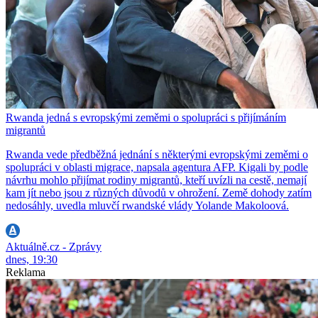
Rwanda jedná s evropskými zeměmi o spolupráci s přijímáním
migrantů
Rwanda vede předběžná jednání s některými evropskými zeměmi o
spolupráci v oblasti migrace, napsala agentura AFP. Kigali by podle
návrhu mohlo přijímat rodiny migrantů, kteří uvízli na cestě, nemají
kam jít nebo jsou z různých důvodů v ohrožení. Země dohody zatím
nedosáhly, uvedla mluvčí rwandské vlády Yolande Makoloová.
Aktuálně.cz - Zprávy
dnes, 19:30
Reklama