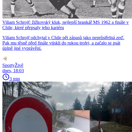
Viliam Schrojf: žižkovský kluk, nejlepší brankář MS 1962 a finále v
Chile, které přepsaly jeho kariéru
Viliam Schrojf odchytal v Chile pět zápasů jako neprůstřelná zeď.
Pak mu těsně před finále vtiskli do rukou trofej, a začalo se psát
úplně jiné vyprávění.
SportyŽivě
dnes, 18:03
3 min