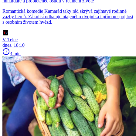
miliardáře a propletenec osudů v reálném životě
Romantická komedie Kamarád taky rád skrývá zajímavé rodinné
vazby herců. Zákulisí odhaluje utajeného dvojníka i přímou spojitost
s osobním životem hvězd.
V Telce
dnes, 18:10
3 min