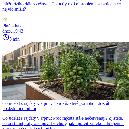
může riziko dále zvyšovat. Jak tedy riziko problémů se srdcem co
nejvíc snížit?
Plné zdraví
dnes, 19:43
5 min
Co udělat s rajčaty v srpnu: 7 kroků, které pomohou dozrát
posledním plodům
Co udělat s rajčaty v srpnu: Proč rajčata stále nečervenají? Zjistěte,
co odstranit, kdy zaštipovat vrcholy, jak upravit zálivku a hnojení a
která zelená rajčata už můžete …