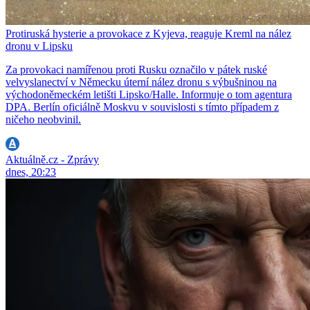
Protiruská hysterie a provokace z Kyjeva, reaguje Kreml na nález
dronu v Lipsku
Za provokaci namířenou proti Rusku označilo v pátek ruské
velvyslanectví v Německu úterní nález dronu s výbušninou na
východoněmeckém letišti Lipsko/Halle. Informuje o tom agentura
DPA. Berlín oficiálně Moskvu v souvislosti s tímto případem z
ničeho neobvinil.
Aktuálně.cz - Zprávy
dnes, 20:23