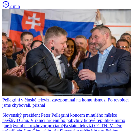
2 min
Pellegrini v čínské televizi zavzpomínal na komunismus. Po revoluci
jsme chybovali, přiznal
Slovenský prezident Peter Pellegrini koncem minulého měsíce
navštívil Čínu. V rámci třídenního pobytu v lidové republice mimo
jiné kývnul na rozhovor pro tamější státní televizi CGTN. V něm
nešetřil chválou Číny, sliby, že Slovensko může být pro Peking