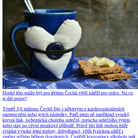
Horké léto může být pro třetinu Čechů větší zátěží pro srdce. Na co
si dát pozor?
Téměř 3,6 milionu Čechů žije s některým z kardiovaskulárních
onemocnění nebo jejich následky. Patří mezi ně například vysoký
krevní tlak, ischemická choroba srdeční, porucha srdečního rytmu
nebo stav po cévní mozkové příhodě. Právě tito lidé mohou hůře
zvládat vysoké letní teploty, dehydrataci, větší fyzickou zátěž i
změny režimu během dovolených. Častější konzumace alkoholu pak