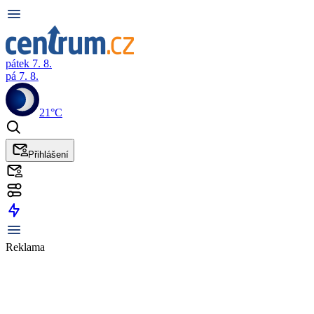
pátek 7. 8.
pá 7. 8.
21°C
Přihlášení
Reklama