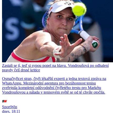
Zastali se jí, teď si sypou popel na hlavu. Vondroušová po odhalení
pravdy čelí drsné kritice
Osmačtyřicet stran, čtyři lékařští experti a jedna textová zpráva na
WhatsAppu. Mezinárodní agentura pro bezúhonnost tenisu
zveřejnila kompletní odůvodnění čtyřletého trestu pro Markétu
Vondroušovou a nálada v tenisovém světě se od té chvíle otočila.
SportWin
dnes, 18:11