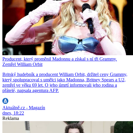
Producent, který proměnil Madonnu a získal s ní tři Grammy.
Zemřel William Orbit
Britský hudebník a producent William Orbit, držitel ceny Grammy,
který spolupracoval s umělci jako Madonna, Britney Spears a U2,
zemřel ve věku 69 let. O jeho úmrtí informovali jeho rodina a
přátelé, napsala agentura AFP.
Aktuálně.cz - Magazín
dnes, 18:22
Reklama