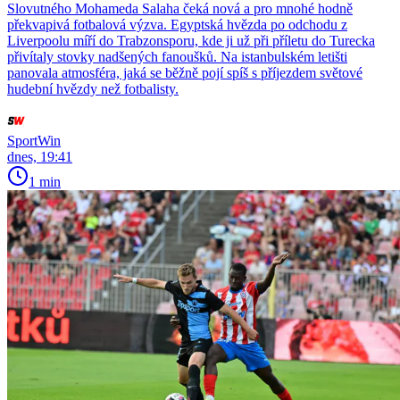
Slovutného Mohameda Salaha čeká nová a pro mnohé hodně
překvapivá fotbalová výzva. Egyptská hvězda po odchodu z
Liverpoolu míří do Trabzonsporu, kde ji už při příletu do Turecka
přivítaly stovky nadšených fanoušků. Na istanbulském letišti
panovala atmosféra, jaká se běžně pojí spíš s příjezdem světové
hudební hvězdy než fotbalisty.
SportWin
dnes, 19:41
1 min