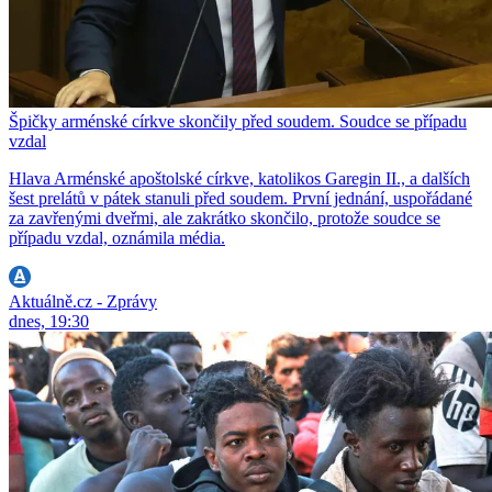
Špičky arménské církve skončily před soudem. Soudce se případu
vzdal
Hlava Arménské apoštolské církve, katolikos Garegin II., a dalších
šest prelátů v pátek stanuli před soudem. První jednání, uspořádané
za zavřenými dveřmi, ale zakrátko skončilo, protože soudce se
případu vzdal, oznámila média.
Aktuálně.cz - Zprávy
dnes, 19:30