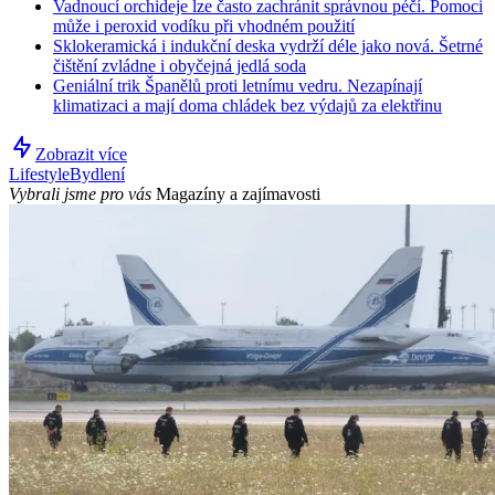
Vadnoucí orchideje lze často zachránit správnou péčí. Pomoci
může i peroxid vodíku při vhodném použití
Sklokeramická i indukční deska vydrží déle jako nová. Šetrné
čištění zvládne i obyčejná jedlá soda
Geniální trik Španělů proti letnímu vedru. Nezapínají
klimatizaci a mají doma chládek bez výdajů za elektřinu
Zobrazit více
Lifestyle
Bydlení
Vybrali jsme pro vás
Magazíny a zajímavosti