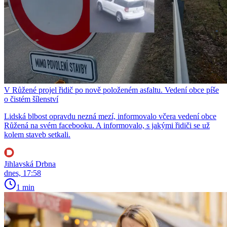
V Růžené projel řidič po nově položeném asfaltu. Vedení obce píše
o čistém šílenství
Lidská blbost opravdu nezná mezí, informovalo včera vedení obce
Růžená na svém facebooku. A informovalo, s jakými řidiči se už
kolem staveb setkali.
Jihlavská Drbna
dnes, 17:58
1 min