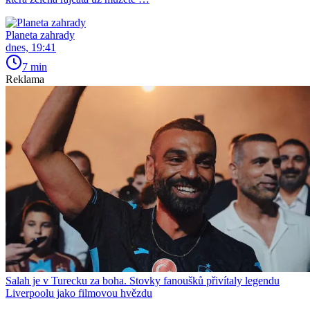
Planeta zahrady
dnes, 19:41
7 min
Reklama
Salah je v Turecku za boha. Stovky fanoušků přivítaly legendu
Liverpoolu jako filmovou hvězdu