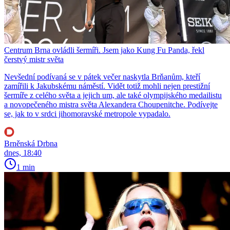
Centrum Brna ovládli šermíři. Jsem jako Kung Fu Panda, řekl
čerstvý mistr světa
Nevšední podívaná se v pátek večer naskytla Brňanům, kteří
zamířili k Jakubskému náměstí. Vidět totiž mohli nejen prestižní
šermíře z celého světa a jejich um, ale také olympijského medailistu
a novopečeného mistra světa Alexandera Choupenitche. Podívejte
se, jak to v srdci jihomoravské metropole vypadalo.
Brněnská Drbna
dnes, 18:40
1 min