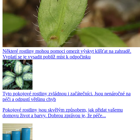
Některé rostliny mohou pomoci omezit výskyt klíšťat na zahradě.
Vyplatí se je vysadit poblíž míst k odpočinku
Tyto pokojové rostliny zvládnou i začátečníci. Jsou nenáročné na
péči a odpustí většinu chyb
Pokojové rostliny jsou skvělým způsobem, jak přidat vašemu
domovu život a barvy. Dobrou zprávou je, že péče...