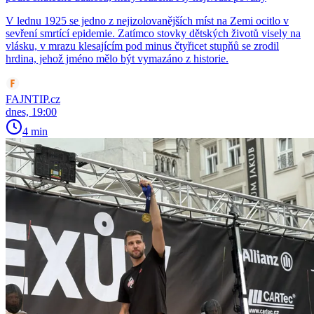
V lednu 1925 se jedno z nejizolovanějších míst na Zemi ocitlo v
sevření smrtící epidemie. Zatímco stovky dětských životů visely na
vlásku, v mrazu klesajícím pod minus čtyřicet stupňů se zrodil
hrdina, jehož jméno mělo být vymazáno z historie.
FAJNTIP.cz
dnes, 19:00
4 min