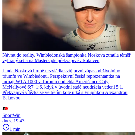
Návrat do reality. Wimbledonská šampionka Nosková ztratila téměř
vyhraný set a na Masters jde překvapivě z kola ven
Linda Nosková hrubě nezvládla svůj první zápas od životního
triumfu ve Wimbledonu. Perspektivní česká reprezentantka na
turnaji WTA 1000 v Torontu podlehla Američance Caty
McNallyové 6:7, 1:6, když v úvodní sadě neudržela vedení 5:1.
Překvapivá vítězka se ve třetím kole utká s Filipínkou Alexandrou
Ealaovou.
SportWin
dnes, 19:43
1 min