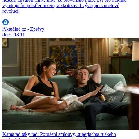
vynikajícím prostředníkem, a zkritizoval vývoj po sametové
revoluci.
Aktuálně.cz - Zprávy
dnes, 18:11
Kamarád taky rád: Porušení smlouvy, superjachta ruského