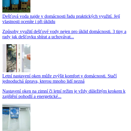
Dešťová voda najde v domácnosti řadu praktických využití. Její
vlastnosti oceníte i při úklidu
Způsoby využití dešťové vody nejen pro úklid domácnosti. 3 tipy a
rady jak dešťovku sbírat a uchovávat...
Letní nastavení oken může zvýšit komfort v domácnosti. Stačí
jednoduchá úprava, kterou mnoho lidí nezná
Nastavení oken na zimní či letní režim je vždy důležitým krokem k
zajištění pohodlí a energetické...