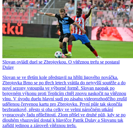
Slovan ovládl duel se Zbrojovkou. O vítěznou trefu se postaral
Dulay
Slovan se ve třetím kole představil na hřišti ligového nováčka.
Zbrojovka Brno se po třech letech vrátila do nejvyšší soutěže a do
nové sezony vstoupila ve výborné formě. Slovan naopak po
bojovném výkonu proti Teplicím chtěl znovu naskočit na vítěznou
vlnu. V úvodu duelu hlavní sudí po zásahu videorozhodčího zrušil
udělenou červenou kartu pro Zbrojovku. První půle tak skončila
bezbrankově, přesto si oba celky ve velmi náročném utkání
vypracovaly řadu příležitostí. Zlom přišel ve druhé půli, kdy se po
dlouhém vhazování dostal k hlavičce Patrik Dulay a Slovanu tak
zařídil jedinou a zároveň vítěznou trefu.