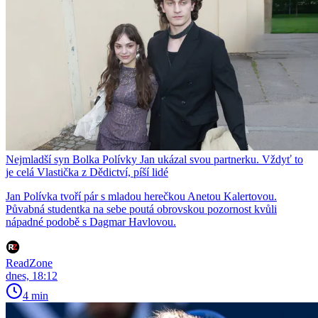
Nejmladší syn Bolka Polívky Jan ukázal svou partnerku. Vždyť to
je celá Vlastička z Dědictví, píší lidé
Jan Polívka tvoří pár s mladou herečkou Anetou Kalertovou.
Půvabná studentka na sebe poutá obrovskou pozornost kvůli
nápadné podobě s Dagmar Havlovou.
ReadZone
dnes, 18:12
4 min