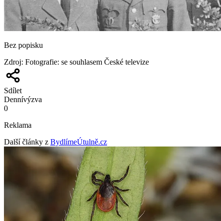
Bez popisku
Zdroj
:
Fotografie: se souhlasem České televize
Sdílet
Denní
výzva
0
Reklama
Další články z
BydlímeÚtulně.cz