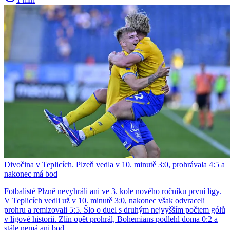
Divočina v Teplicích. Plzeň vedla v 10. minutě 3:0, prohrávala 4:5 a
nakonec má bod
Fotbalisté Plzně nevyhráli ani ve 3. kole nového ročníku první ligy.
V Teplicích vedli už v 10. minutě 3:0, nakonec však odvraceli
prohru a remizovali 5:5. Šlo o duel s druhým nejvyšším počtem gólů
v ligové historii. Zlín opět prohrál, Bohemians podlehl doma 0:2 a
stále nemá ani bod.