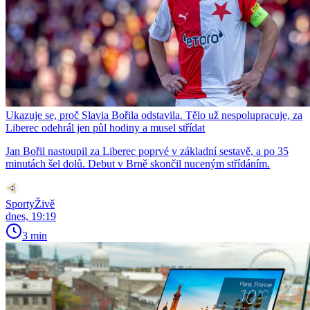
Ukazuje se, proč Slavia Bořila odstavila. Tělo už nespolupracuje, za
Liberec odehrál jen půl hodiny a musel střídat
Jan Bořil nastoupil za Liberec poprvé v základní sestavě, a po 35
minutách šel dolů. Debut v Brně skončil nuceným střídáním.
SportyŽivě
dnes, 19:19
3 min