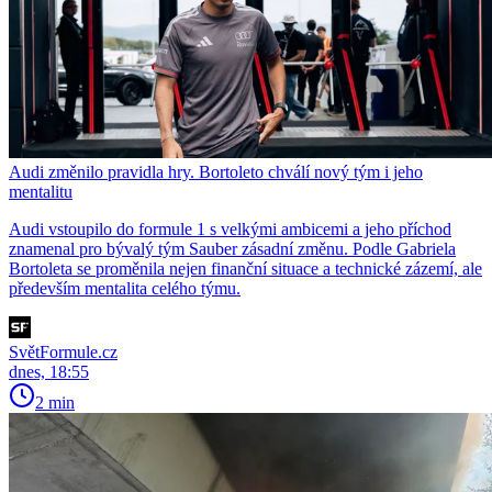
Audi změnilo pravidla hry. Bortoleto chválí nový tým i jeho
mentalitu
Audi vstoupilo do formule 1 s velkými ambicemi a jeho příchod
znamenal pro bývalý tým Sauber zásadní změnu. Podle Gabriela
Bortoleta se proměnila nejen finanční situace a technické zázemí, ale
především mentalita celého týmu.
SvětFormule.cz
dnes, 18:55
2 min