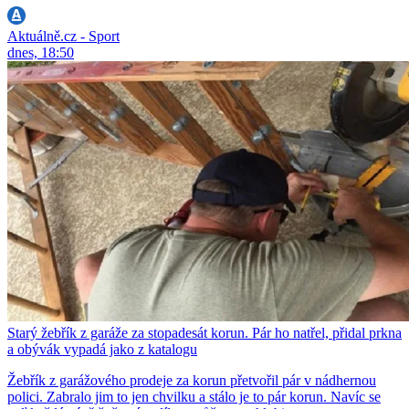
Aktuálně.cz - Sport
dnes, 18:50
Starý žebřík z garáže za stopadesát korun. Pár ho natřel, přidal prkna
a obývák vypadá jako z katalogu
Žebřík z garážového prodeje za korun přetvořil pár v nádhernou
polici. Zabralo jim to jen chvilku a stálo je to pár korun. Navíc se