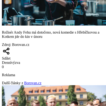
Režisér Andy Fehu má dotočeno, nová komedie s Hřebíčkovou a
Kotkem jde do kin v únoru
Zdroj
:
Borovan.cz
Sdílet
Denní
výzva
0
Reklama
Další články z
Borovan.cz