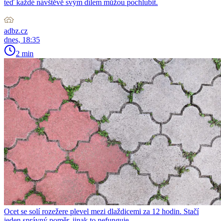
teď každé návštěvě svým dílem můžou pochlubit.
adbz.cz
dnes, 18:35
2 min
Ocet se solí rozežere plevel mezi dlaždicemi za 12 hodin. Stačí
jeden správný poměr, jinak to nefunguje