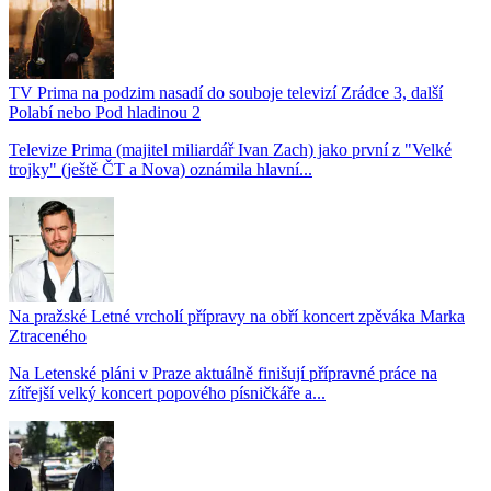
TV Prima na podzim nasadí do souboje televizí Zrádce 3, další
Polabí nebo Pod hladinou 2
Televize Prima (majitel miliardář Ivan Zach) jako první z "Velké
trojky" (ještě ČT a Nova) oznámila hlavní...
Na pražské Letné vrcholí přípravy na obří koncert zpěváka Marka
Ztraceného
Na Letenské pláni v Praze aktuálně finišují přípravné práce na
zítřejší velký koncert popového písničkáře a...