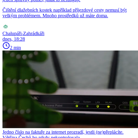
Čištění dlažebních kostek například příjezdové cesty nemusí být
velkým problémem. Mnoho prostředků už máte doma.
Chalupáři-Zahrádkáři
dnes, 18:28
2 min
Jedno číslo na faktuře za internet prozradí, jestli (ne)přeplácíte.
Většina Čechů ho nikdy nekontrolovala