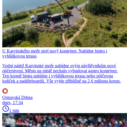
U Karvinského moře stojí nový kontejner. Nabídne bistro i
vyhlídkovou terasu
Vodní nádrž Karvinské moře nabídne svým návštěvníkům nové
občerstvení. Město na místě nechalo vybudovat gastro kontejner.
Ten kromě bistra nabídne i vyhlídkovou terasu nebo půjčovnu
lodiček a paddleboardů. Vše vyjde přibližně na 2,6 milionu korun.
Ostravská Drbna
dnes, 17:34
1 min