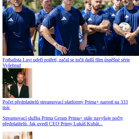
Fotbalista Lavi udeří potřetí, začal se točit další film úspěšné série
Vyšehrad
Počet předplatitelů streamovací platformy Prima+ narostl na 333
tisíc
Streamovací služba Prima Group Prima+ stále navyšuje počty
předplatitelů. Jak uvedl CEO Primy Lukáš Kubát...