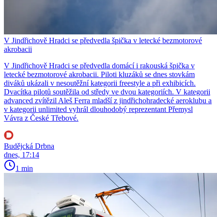
V Jindřichově Hradci se předvedla špička v letecké bezmotorové
akrobacii
V Jindřichově Hradci se předvedla domácí i rakouská špička v
letecké bezmotorové akrobacii. Piloti kluzáků se dnes stovkám
diváků ukázali v nesoutěžní kategorii freestyle a při exhibicích.
Dvacítka pilotů soutěžila od středy ve dvou kategoriích. V kategorii
advanced zvítězil Aleš Ferra mladší z jindřichohradecké aeroklubu a
v kategorii unlimited vyhrál dlouhodobý reprezentant Přemysl
Vávra z České Třebové.
Budějcká Drbna
dnes, 17:14
1 min