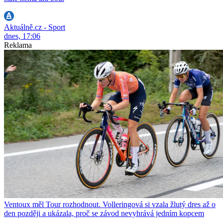
Aktuálně.cz - Sport
dnes, 17:06
Reklama
Ventoux měl Tour rozhodnout. Volleringová si vzala žlutý dres až o
den později a ukázala, proč se závod nevyhrává jedním kopcem