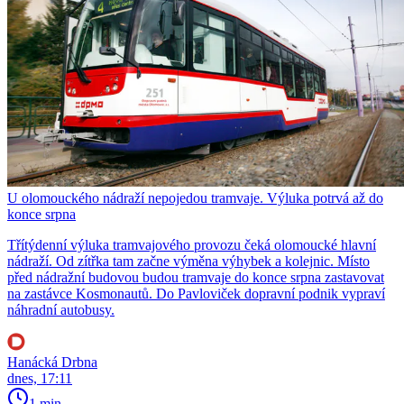
U olomouckého nádraží nepojedou tramvaje. Výluka potrvá až do
konce srpna
Třítýdenní výluka tramvajového provozu čeká olomoucké hlavní
nádraží. Od zítřka tam začne výměna výhybek a kolejnic. Místo
před nádražní budovou budou tramvaje do konce srpna zastavovat
na zastávce Kosmonautů. Do Pavloviček dopravní podnik vypraví
náhradní autobusy.
Hanácká Drbna
dnes, 17:11
1 min