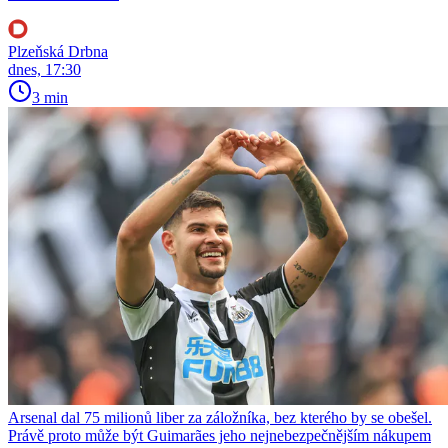
Plzeňská Drbna
dnes, 17:30
3 min
Arsenal dal 75 milionů liber za záložníka, bez kterého by se obešel.
Právě proto může být Guimarães jeho nejnebezpečnějším nákupem