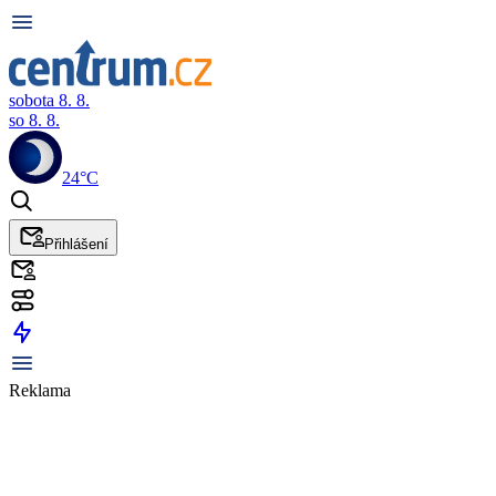
sobota 8. 8.
so 8. 8.
24°C
Přihlášení
Reklama