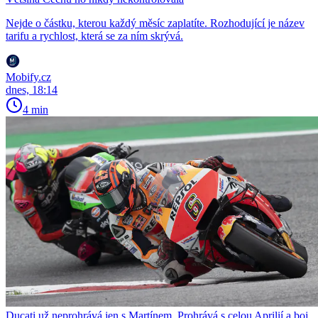
Nejde o částku, kterou každý měsíc zaplatíte. Rozhodující je název
tarifu a rychlost, která se za ním skrývá.
Mobify.cz
dnes, 18:14
4 min
Ducati už neprohrává jen s Martínem. Prohrává s celou Aprilií a boj