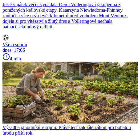
Ještě v pátek večer vypadala Demi Volleringová jako jedna z
poražených královské etapy. Katarzyna Niewiadoma-Phinney
zaútočila více než devět kilometrů před vrcholem Mont Ventoux,
dojela si pro vítězství a žlutý dres a Volleringové nechala
patnáctisekundový deficit.
Vše o sportu
dnes, 17:06
4 min
Výsadba jahodníků v srpnu: Právě teď založíte záhon pro bohatou
úrodu příští rok