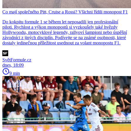
Co mají společného Pitt, Cruise a Rossi? Všichni řídili monopost F1
Do kokpitu formule 1 se během let neposadili jen profesionální
piloti. Rychlost a výkon monopostů si vyzkoušely také hvězdy
Hollywoodu, motocyklové legendy, rallyoví šampioni nebo úspěšní
závodníci z jiných disciplín. Podívejte se na známé osobnosti, které
dostaly jedinečnou příležitost usednout za volant monopostu F1.
SvětFormule.cz
dnes, 18:09
9 min