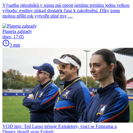
Výsadba jahodníků v srpnu má oproti jarnímu termínu jednu velkou
výhodu: rostliny získají dostatek času k zakořenění. Díky tomu
mohou příští rok vytvořit silné trsy …
Planeta zahrady
dnes, 17:05
3 min
VOD tipy: Ted Lasso trénuje Extraktory, vrací se Futurama a
Disney zkouší svou Euforii