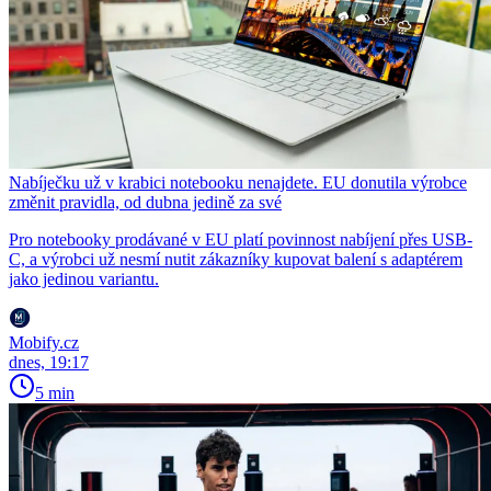
Nabíječku už v krabici notebooku nenajdete. EU donutila výrobce
změnit pravidla, od dubna jedině za své
Pro notebooky prodávané v EU platí povinnost nabíjení přes USB-
C, a výrobci už nesmí nutit zákazníky kupovat balení s adaptérem
jako jedinou variantu.
Mobify.cz
dnes, 19:17
5 min