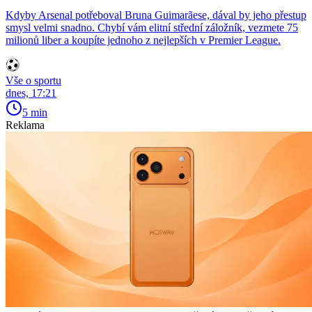
Kdyby Arsenal potřeboval Bruna Guimarãese, dával by jeho přestup
smysl velmi snadno. Chybí vám elitní střední záložník, vezmete 75
milionů liber a koupíte jednoho z nejlepších v Premier League.
Vše o sportu
dnes, 17:21
5 min
Reklama