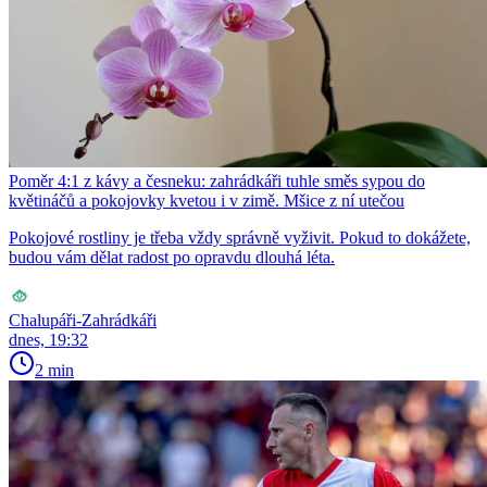
Poměr 4:1 z kávy a česneku: zahrádkáři tuhle směs sypou do
květináčů a pokojovky kvetou i v zimě. Mšice z ní utečou
Pokojové rostliny je třeba vždy správně vyživit. Pokud to dokážete,
budou vám dělat radost po opravdu dlouhá léta.
Chalupáři-Zahrádkáři
dnes, 19:32
2 min