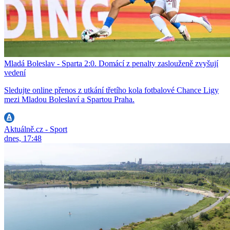
Mladá Boleslav - Sparta 2:0. Domácí z penalty zaslouženě zvyšují
vedení
Sledujte online přenos z utkání třetího kola fotbalové Chance Ligy
mezi Mladou Boleslaví a Spartou Praha.
Aktuálně.cz - Sport
dnes, 17:48