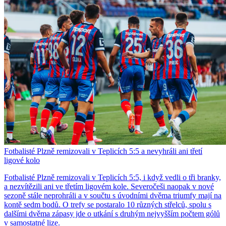
Fotbalisté Plzně remizovali v Teplicích 5:5 a nevyhráli ani třetí
ligové kolo
Fotbalisté Plzně remizovali v Teplicích 5:5, i když vedli o tři branky,
a nezvítězili ani ve třetím ligovém kole. Severočeši naopak v nové
sezoně stále neprohráli a v součtu s úvodními dvěma triumfy mají na
kontě sedm bodů. O trefy se postaralo 10 různých střelců, spolu s
dalšími dvěma zápasy jde o utkání s druhým nejvyšším počtem gólů
v samostatné lize.