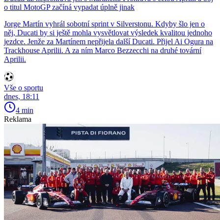
o titul MotoGP začíná vypadat úplně jinak
Jorge Martín vyhrál sobotní sprint v Silverstonu. Kdyby šlo jen o
něj, Ducati by si ještě mohla vysvětlovat výsledek kvalitou jednoho
jezdce. Jenže za Martínem nepřijela další Ducati. Přijel Ai Ogura na
Trackhouse Aprilii. A za ním Marco Bezzecchi na druhé tovární
Aprilii.
Vše o sportu
dnes, 18:11
4 min
Reklama