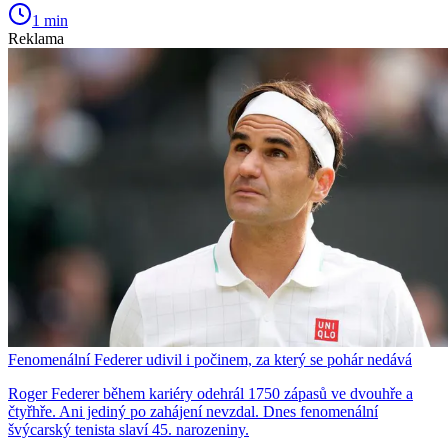
1 min
Reklama
Fenomenální Federer udivil i počinem, za který se pohár nedává
Roger Federer během kariéry odehrál 1750 zápasů ve dvouhře a
čtyřhře. Ani jediný po zahájení nevzdal. Dnes fenomenální
švýcarský tenista slaví 45. narozeniny.