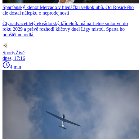
Sparťanský klenot Mercado v hledáčku velkoklubů. Od Rosického
ale dostal nálepku o neprodejnosti
Čtyřiadvacetiletý ekvádorský křídelník má na Letné smlouvu do
roku 2029 a právě rozhodl klíčový duel Ligy mistrů. Sparta ho
pouštět nehodlá.
SportyŽivě
dnes, 17:16
4 min