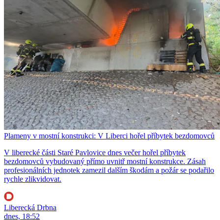
Plameny v mostní konstrukci: V Liberci hořel příbytek bezdomovců
V liberecké části Staré Pavlovice dnes večer hořel příbytek
bezdomovců vybudovaný přímo uvnitř mostní konstrukce. Zásah
profesionálních jednotek zamezil dalším škodám a požár se podařilo
rychle zlikvidovat.
Liberecká Drbna
dnes, 18:52