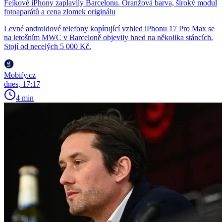
Fejkové iPhony zaplavily Barcelonu. Oranžová barva, široký modul
fotoaparátů a cena zlomek originálu
Levné androidové telefony kopírující vzhled iPhonu 17 Pro Max se
na letošním MWC v Barceloně objevily hned na několika stáncích.
Stojí od necelých 5 000 Kč.
Mobify.cz
dnes, 17:17
4 min