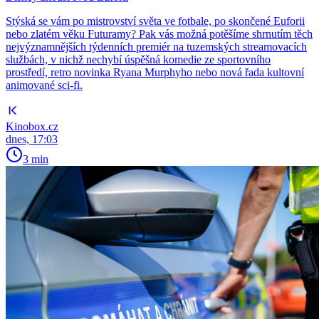
Stýská se vám po mistrovství světa ve fotbale, po skončené Euforii
nebo zlatém věku Futuramy? Pak vás možná potěšíme shrnutím těch
nejvýznamnějších týdenních premiér na tuzemských streamovacích
službách, v nichž nechybí úspěšná komedie ze sportovního
prostředí, retro novinka Ryana Murphyho nebo nová řada kultovní
animované sci-fi.
Kinobox.cz
dnes, 17:03
3 min