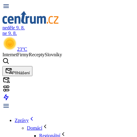
neděle 9. 8.
ne 9. 8.
23°C
Internet
Firmy
Recepty
Slovníky
Přihlášení
Zprávy
Domácí
Regionální