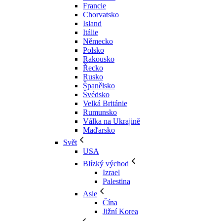
Francie
Chorvatsko
Island
Itálie
Německo
Polsko
Rakousko
Řecko
Rusko
Španělsko
Švédsko
Velká Británie
Rumunsko
Válka na Ukrajině
Maďarsko
Svět
USA
Blízký východ
Izrael
Palestina
Asie
Čína
Jižní Korea