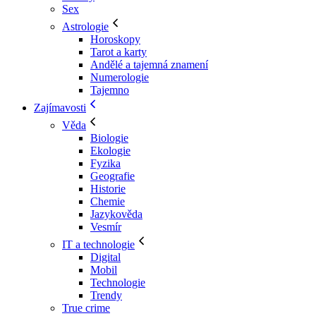
Sex
Astrologie
Horoskopy
Tarot a karty
Andělé a tajemná znamení
Numerologie
Tajemno
Zajímavosti
Věda
Biologie
Ekologie
Fyzika
Geografie
Historie
Chemie
Jazykověda
Vesmír
IT a technologie
Digital
Mobil
Technologie
Trendy
True crime