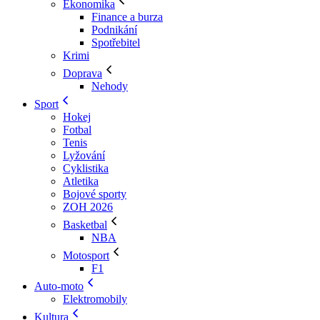
Ekonomika
Finance a burza
Podnikání
Spotřebitel
Krimi
Doprava
Nehody
Sport
Hokej
Fotbal
Tenis
Lyžování
Cyklistika
Atletika
Bojové sporty
ZOH 2026
Basketbal
NBA
Motosport
F1
Auto-moto
Elektromobily
Kultura