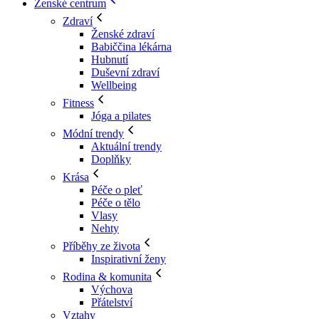
Ženské centrum
Zdraví
Ženské zdraví
Babiččina lékárna
Hubnutí
Duševní zdraví
Wellbeing
Fitness
Jóga a pilates
Módní trendy
Aktuální trendy
Doplňky
Krása
Péče o pleť
Péče o tělo
Vlasy
Nehty
Příběhy ze života
Inspirativní ženy
Rodina & komunita
Výchova
Přátelství
Vztahy