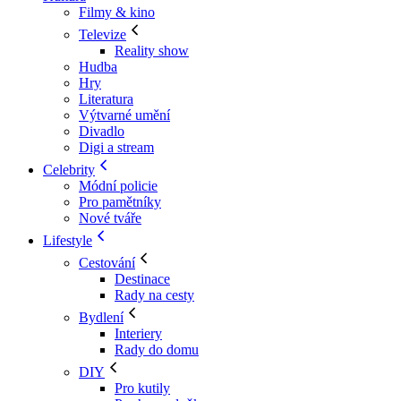
Filmy & kino
Televize
Reality show
Hudba
Hry
Literatura
Výtvarné umění
Divadlo
Digi a stream
Celebrity
Módní policie
Pro pamětníky
Nové tváře
Lifestyle
Cestování
Destinace
Rady na cesty
Bydlení
Interiery
Rady do domu
DIY
Pro kutily