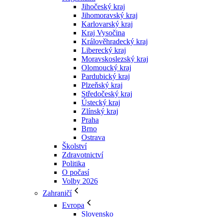
Jihočeský kraj
Jihomoravský kraj
Karlovarský kraj
Kraj Vysočina
Králověhradecký kraj
Liberecký kraj
Moravskoslezský kraj
Olomoucký kraj
Pardubický kraj
Plzeňský kraj
Středočeský kraj
Ústecký kraj
Zlínský kraj
Praha
Brno
Ostrava
Školství
Zdravotnictví
Politika
O počasí
Volby 2026
Zahraničí
Evropa
Slovensko