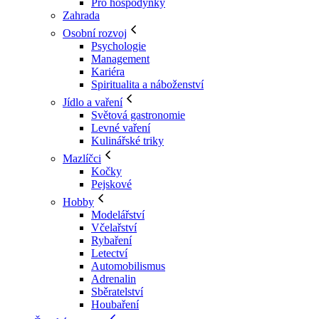
Pro hospodyňky
Zahrada
Osobní rozvoj
Psychologie
Management
Kariéra
Spiritualita a náboženství
Jídlo a vaření
Světová gastronomie
Levné vaření
Kulinářské triky
Mazlíčci
Kočky
Pejskové
Hobby
Modelářství
Včelařství
Rybaření
Letectví
Automobilismus
Adrenalin
Sběratelství
Houbaření