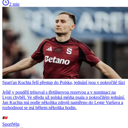
2 min
Sparťan Kuchta řeší přestup do Polska, jednání jsou v pokročilé fázi
Ještě v pondělí trénoval s třetiligovou rezervou a v nominaci na
Lyon chyběl. Ve středu už polská média psala o pokročilém jednání.
Jan Kuchta má podle několika zdrojů namířeno do Legie Varšava a
rozhodnout se má během několika hodin.
SportWin