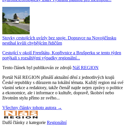
Stovky cestujících uvízly bez spoje. Dopravce na Novojičínsku
nestíhal kvůli chybějícím řidičům
Cestující v okolí Frenštátu, Kopřivnice a Brušperku se tento týden
potýkali s rozsáhlými výpadky regionální...
Tento článek byl publikován ze zdrojů
Náš REGION
Portál Náš REGION přináší aktuální dění z jednotlivých krajů
České republiky s důrazem na lokální témata. Každý region má své
vlastní sekce a redaktory, takže čtenář najde nejen zprávy o politice
a ekonomice, ale i informace o kultuře, dopravě, školství nebo
životním stylu přímo ze svého...
Všechny články tohoto autora →
Další články z kategorie
Regionální