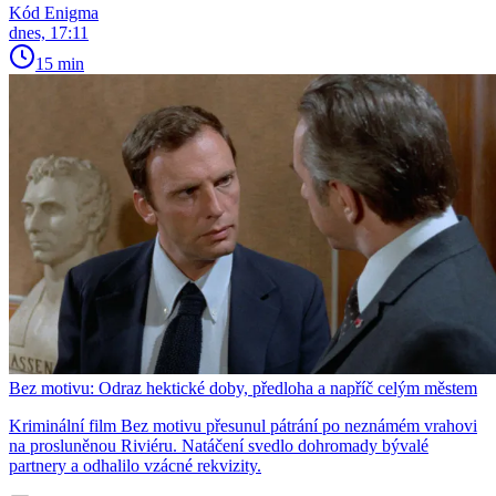
Kód Enigma
dnes, 17:11
15 min
Bez motivu: Odraz hektické doby, předloha a napříč celým městem
Kriminální film Bez motivu přesunul pátrání po neznámém vrahovi
na prosluněnou Riviéru. Natáčení svedlo dohromady bývalé
partnery a odhalilo vzácné rekvizity.