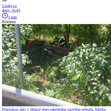
Cooky.cz
dnes, 16:45
3 min
Reklama
Polenskou ulici v Jihlavě dnes odpoledne uzavřela nehoda, řidičku