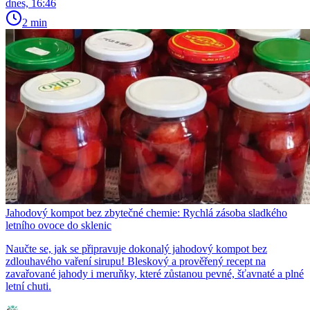
dnes, 16:46
2 min
Jahodový kompot bez zbytečné chemie: Rychlá zásoba sladkého
letního ovoce do sklenic
Naučte se, jak se připravuje dokonalý jahodový kompot bez
zdlouhavého vaření sirupu! Bleskový a prověřený recept na
zavařované jahody i meruňky, které zůstanou pevné, šťavnaté a plné
letní chuti.