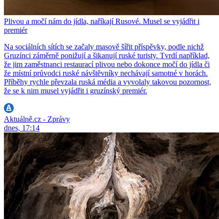
Plivou a močí nám do jídla, naříkají Rusové. Musel se vyjádřit i
premiér
Na sociálních sítích se začaly masově šířit příspěvky, podle nichž
Gruzínci záměrně ponižují a šikanují ruské turisty. Tvrdí například,
že jim zaměstnanci restaurací plivou nebo dokonce močí do jídla či
že místní průvodci ruské návštěvníky nechávají samotné v horách.
Příběhy rychle převzala ruská média a vyvolaly takovou pozornost,
že se k nim musel vyjádřit i gruzínský premiér.
Aktuálně.cz - Zprávy
dnes, 17:14