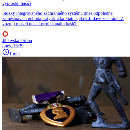
vyprostili hasiči
Složky integrovaného záchranného systému dnes odpoledne
zaměstnávala nehoda, kdy řidička Fiatu sjela v Jihlavě ze stráně. Z
vozu ji museli dostat profesionální hasiči.
Jihlavská Drbna
dnes, 16:39
1 min