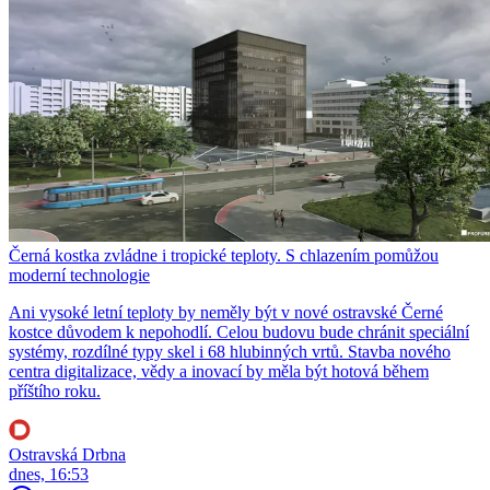
Černá kostka zvládne i tropické teploty. S chlazením pomůžou
moderní technologie
Ani vysoké letní teploty by neměly být v nové ostravské Černé
kostce důvodem k nepohodlí. Celou budovu bude chránit speciální
systémy, rozdílné typy skel i 68 hlubinných vrtů. Stavba nového
centra digitalizace, vědy a inovací by měla být hotová během
příštího roku.
Ostravská Drbna
dnes, 16:53