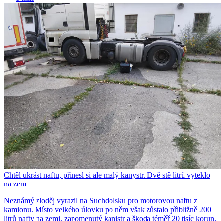
Chtěl ukrást naftu, přinesl si ale malý kanystr. Dvě stě litrů vyteklo
na zem
Neznámý zloděj vyrazil na Suchdolsku pro motorovou naftu z
kamionu. Místo velkého úlovku po něm však zůstalo přibližně 200
litrů nafty na zemi, zapomenutý kanistr a škoda téměř 20 tisíc korun.