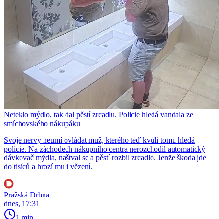
Neteklo mýdlo, tak dal pěstí zrcadlu. Policie hledá vandala ze
smíchovského nákupáku
Svoje nervy neumí ovládat muž, kterého teď kvůli tomu hledá
policie. Na záchodech nákupního centra nerozchodil automatický
dávkovač mýdla, naštval se a pěstí rozbil zrcadlo. Jenže škoda jde
do tisíců a hrozí mu i vězení.
Pražská Drbna
dnes, 17:31
1 min