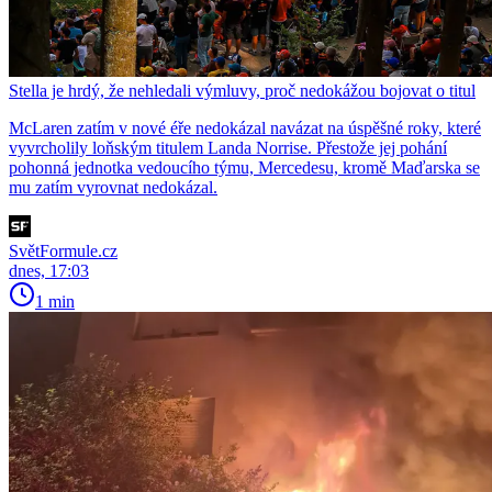
Stella je hrdý, že nehledali výmluvy, proč nedokážou bojovat o titul
McLaren zatím v nové éře nedokázal navázat na úspěšné roky, které
vyvrcholily loňským titulem Landa Norrise. Přestože jej pohání
pohonná jednotka vedoucího týmu, Mercedesu, kromě Maďarska se
mu zatím vyrovnat nedokázal.
SvětFormule.cz
dnes, 17:03
1 min