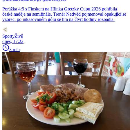
Porážka 4:5 s Finskem na Hlinka Gretzky Cupu 2026 pohřbila
české naděje na semifinále. Trenér Nedvěd pojmenoval opakující se
vzorec: po inkasovaném gólu se hra na čtvrt hodiny rozpadla.
SportyŽivě
dnes, 17:22
3 min