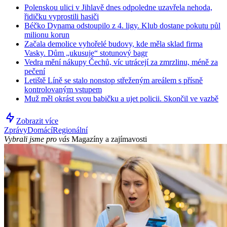
Polenskou ulici v Jihlavě dnes odpoledne uzavřela nehoda,
řidičku vyprostili hasiči
Béčko Dynama odstoupilo z 4. ligy. Klub dostane pokutu půl
milionu korun
Začala demolice vyhořelé budovy, kde měla sklad firma
Vasky. Dům „ukusuje“ stotunový bagr
Vedra mění nákupy Čechů, víc utrácejí za zmrzlinu, méně za
pečení
Letiště Líně se stalo nonstop střeženým areálem s přísně
kontrolovaným vstupem
Muž měl okrást svou babičku a ujet policii. Skončil ve vazbě
Zobrazit více
Zprávy
Domácí
Regionální
Vybrali jsme pro vás
Magazíny a zajímavosti