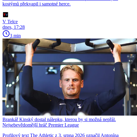
kostýmů překvapil i samotné herce.
V Telce
dnes, 17:28
3 min
Brankář Kinský dostal nálepku, kterou by si možná nepřál.
Nejsebevědomější hráč Premier League
Profilový text The Athletic z 3. srpna 2026 označil Antonína