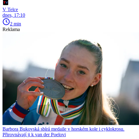
V Telce
dnes, 17:10
2 min
Reklama
Barbora Bukovská sbírá medaile v horském kole i cyklokrosu.
Přirovnávají ji k van der Poelovi