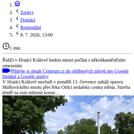
Zprávy
Domácí
Regionální
8. 7. 2026, 13:00
1 min
Řidiči v Hradci Králové budou muset počítat s několikaměsíčním
omezením
Přidejte si obsah Centrum.cz do oblíbených zdrojů pro Google
hledání a Google zprávy
V Hradci Králové stavbaři v pondělí 13. července zahájí opravu
Malšovického mostu přes řeku Orlici nedaleko centra města. Stavba
téměř za osm milionů korun…