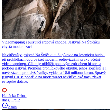
Videomapping i pulzující srdcová chodba. Jeskyně Na Špičáku
chystá modernizaci
Návštěvníky jeskyně Na Špičáku u Supíkovic na Jesenicku budou
při prohlídkách doprovázet moderní audiovizuální prvky včetně
videomappingu. Cílem je přiblížit poutavým způsobem historii a
podobu jeskyní. Proměna prohlídkového okruhu, jehož součástí je i
nové zázemí pro návštěvníky, vyjde na 18,6 milionu korun. Správě
jeskyní ČR se podařilo na modernizaci návštěvnické trasy získat
evropské dotace.
Hanácká Drbna
dnes, 17:12
2 min