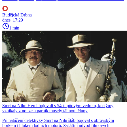
Budějcká Drbna
dnes, 17:29
1 min
Smrt na Nilu: Herci bojovali s 54stupňovým vedrem, kostýmy
vznikaly z nouze a parník musely táhnout čluny
Při natáčení detektivky Smrt na Nilu štáb bojoval s obrovským
horkem i hlukem lodních motorů. Zvláštní původ filmových