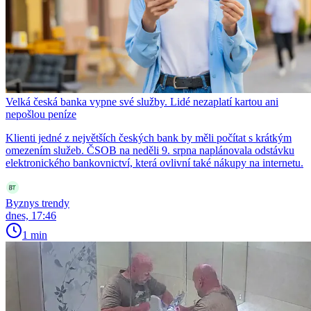
Velká česká banka vypne své služby. Lidé nezaplatí kartou ani
nepošlou peníze
Klienti jedné z největších českých bank by měli počítat s krátkým
omezením služeb. ČSOB na neděli 9. srpna naplánovala odstávku
elektronického bankovnictví, která ovlivní také nákupy na internetu.
Byznys trendy
dnes, 17:46
1 min