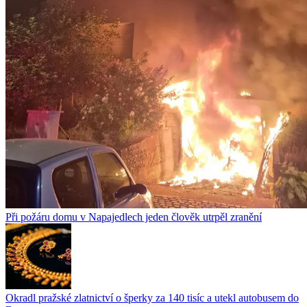
Při požáru domu v Napajedlech jeden člověk utrpěl zranění
Okradl pražské zlatnictví o šperky za 140 tisíc a utekl autobusem do