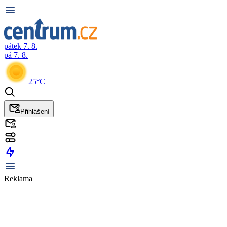
pátek 7. 8.
pá 7. 8.
25°C
Přihlášení
Reklama