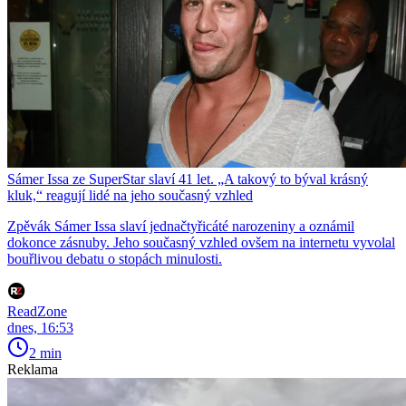
Sámer Issa ze SuperStar slaví 41 let. „A takový to býval krásný
kluk,“ reagují lidé na jeho současný vzhled
Zpěvák Sámer Issa slaví jednačtyřicáté narozeniny a oznámil
dokonce zásnuby. Jeho současný vzhled ovšem na internetu vyvolal
bouřlivou debatu o stopách minulosti.
ReadZone
dnes, 16:53
2 min
Reklama