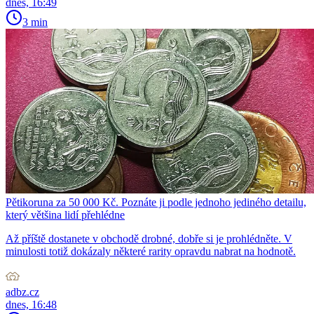
dnes, 16:49
3 min
Pětikoruna za 50 000 Kč. Poznáte ji podle jednoho jediného detailu,
který většina lidí přehlédne
Až příště dostanete v obchodě drobné, dobře si je prohlédněte. V
minulosti totiž dokázaly některé rarity opravdu nabrat na hodnotě.
adbz.cz
dnes, 16:48