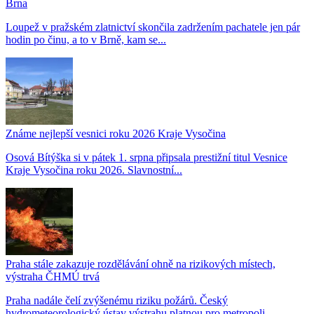
Brna
Loupež v pražském zlatnictví skončila zadržením pachatele jen pár
hodin po činu, a to v Brně, kam se...
Známe nejlepší vesnici roku 2026 Kraje Vysočina
Osová Bítýška si v pátek 1. srpna připsala prestižní titul Vesnice
Kraje Vysočina roku 2026. Slavnostní...
Praha stále zakazuje rozdělávání ohně na rizikových místech,
výstraha ČHMÚ trvá
Praha nadále čelí zvýšenému riziku požárů. Český
hydrometeorologický ústav výstrahu platnou pro metropoli...