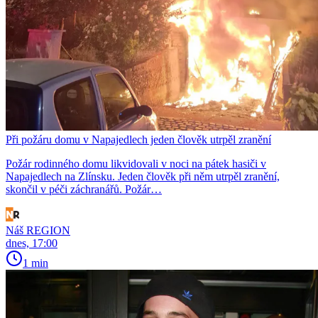
Při požáru domu v Napajedlech jeden člověk utrpěl zranění
Požár rodinného domu likvidovali v noci na pátek hasiči v
Napajedlech na Zlínsku. Jeden člověk při něm utrpěl zranění,
skončil v péči záchranářů. Požár…
Náš REGION
dnes, 17:00
1 min