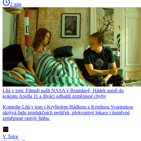
2 min
Lítá v tom: Filmaři našli NASA v Bratislavě, Hádek usedl do
kokpitu Apolla 11 a diváci odhalili zeměpisné chyby
Komedie Lítá v tom s Kryštofem Hádkem a Kristínou Svarinskou
ukrývá řadu produkčních perliček, překvapivé lokace i úsměvné
zeměpisné omyly štábu.
V Telce