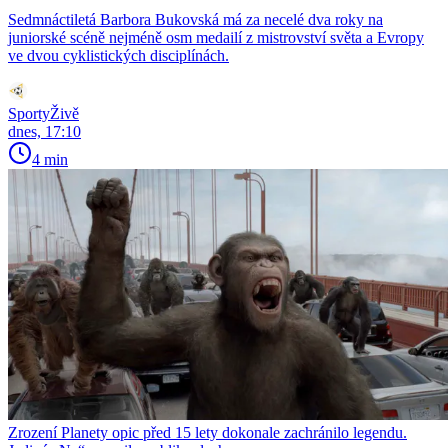
Sedmnáctiletá Barbora Bukovská má za necelé dva roky na
juniorské scéně nejméně osm medailí z mistrovství světa a Evropy
ve dvou cyklistických disciplínách.
SportyŽivě
dnes, 17:10
4 min
Zrození Planety opic před 15 lety dokonale zachránilo legendu.