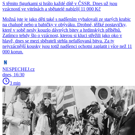
S těmito figurkami si hrálo každé dítě v ČSSR. Dnes už jsou
vzácností ve vitrínách a sbětatelé nabízíjí 11 000 Kč
Možná jste je jako děti také s nadšením vybalovali ze starých krabic
na chalupě nebo u babičky v obýváku. Drobné, těžké postavičky,
které v sobě nesly kouzlo dávných bitev a hrdinských příběhů.
Zatímco tehdy šlo o vzácnost, kterou si kluci střežili jako oko v
hlavě, dnes se mezi sběrateli strhla nefalšovaná bitva. Za ty
nejvzácnější kousky jsou totiž nadšenci ochotni zaplatit i více než 11
000 korun.
NESPECHEJ.cz
dnes, 16:30
3 min