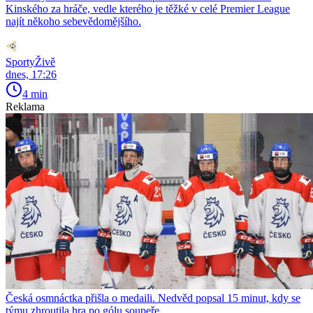
Kinského za hráče, vedle kterého je těžké v celé Premier League
najít někoho sebevědomějšího.
SportyŽivě
dnes, 17:26
4 min
Reklama
Česká osmnáctka přišla o medaili. Nedvěd popsal 15 minut, kdy se
týmu zhroutila hra po gólu soupeře