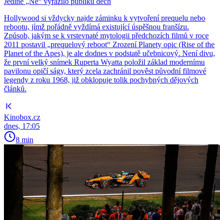
Jediné „Ne“ vyrazilo publiku dech
Hollywood si vždycky najde záminku k vytvoření prequelu nebo
rebootu, jímž pořádně vyždímá existující úspěšnou franšízu.
Způsob, jakým se k vrstevnaté mytologii předchozích filmů v roce
2011 postavil „prequelový reboot“ Zrození Planety opic (Rise of the
Planet of the Apes), je ale dodnes v podstatě učebnicový. Není divu,
že první velký snímek Ruperta Wyatta položil základ modernímu
pavilonu opičí ságy, který zcela zachránil pověst původní filmové
legendy z roku 1968, již obklopuje tolik pochybných dějových
článků.
Kinobox.cz
dnes, 17:05
8 min