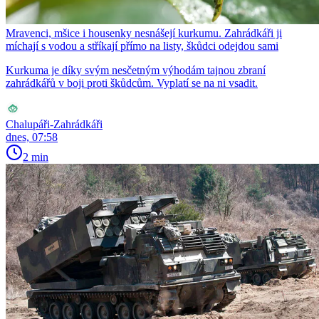
Mravenci, mšice i housenky nesnášejí kurkumu. Zahrádkáři ji
míchají s vodou a stříkají přímo na listy, škůdci odejdou sami
Kurkuma je díky svým nesčetným výhodám tajnou zbraní
zahrádkářů v boji proti škůdcům. Vyplatí se na ni vsadit.
Chalupáři-Zahrádkáři
dnes, 07:58
2 min