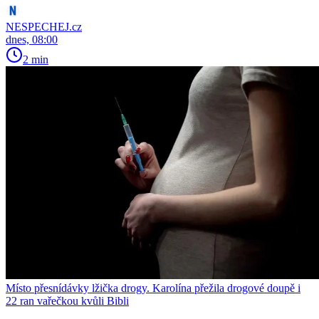
NESPECHEJ.cz
dnes, 08:00
2 min
Místo přesnídávky lžička drogy. Karolína přežila drogové doupě i
22 ran vařečkou kvůli Bibli