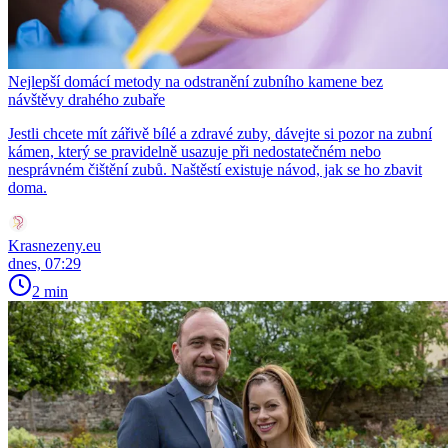
Nejlepší domácí metody na odstranění zubního kamene bez
návštěvy drahého zubaře
Jestli chcete mít zářivě bílé a zdravé zuby, dávejte si pozor na zubní
kámen, který se pravidelně usazuje při nedostatečném nebo
nesprávném čištění zubů. Naštěstí existuje návod, jak se ho zbavit
doma.
Krasnezeny.eu
dnes, 07:29
2 min