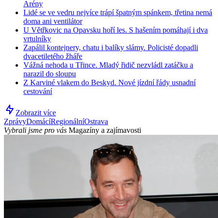
Arény
Lidé se ve vedru nejvíce trápí špatným spánkem, třetina nemá
doma ani ventilátor
U Větřkovic na Opavsku hoří les. S hašením pomáhají i dva
vrtulníky
Zapálil kontejnery, chatu i balíky slámy. Policisté dopadli
dvacetiletého žháře
Vážná nehoda u Třince. Mladý řidič nezvládl zatáčku a
narazil do sloupu
Z Karviné vlakem do Beskyd. Nové jízdní řády usnadní
cestování
Zobrazit více
Zprávy
Domácí
Regionální
Ostrava
Vybrali jsme pro vás
Magazíny a zajímavosti