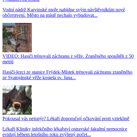
Vodní nádrž Karvinské moře nabídne svým návštěvníkům nové
občerstvení. Město na místě nechalo vybudovat...
VIDEO: Hasiči trénovali záchranu z věže. Zraněného spouštěli z 50
metrů
Hasiči-lezci ze stanice Frýdek-Místek trénovali záchranu zraněného
ze Svatojánské věže kostela sv. Jana...
Pokousal vás netopýr? Lékaři doporučují očkování proti vzteklině
Lékaři Kliniky infekčního lékařství ostravské fakultní nemocnice
evidují během letošního roku zvýšený počet...