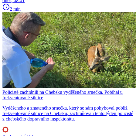
dnes, 08:01
2 min
Policisté zachránili na Chebsku vyděšeného srnečka. Pobíhal u
frekventované silnice
Vyděšeného a zmateného srnečka, který se sám pohyboval poblíž
frekventované silnice na Chebsku, zachraňovali tento týden policisté
z chebského dopravního inspektorátu.