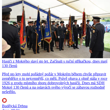
Hasiči z Mokrého slaví sto let. Začínali s ruční stříkačkou, dnes mají
130 členů
Před sto lety mohl pořádný požár v Mokrém během chvíle připravit
zemědělce o to nejcennější, co měli. Právě obava z ohně stála v roce
1926 u zrodu místního sboru dobrovolných hasičů. Dnes má SDH
Mokré 130 členů a na oslavách svého výročí se zábavou rozhodně
nešetřilo.
Budějcká Drbna