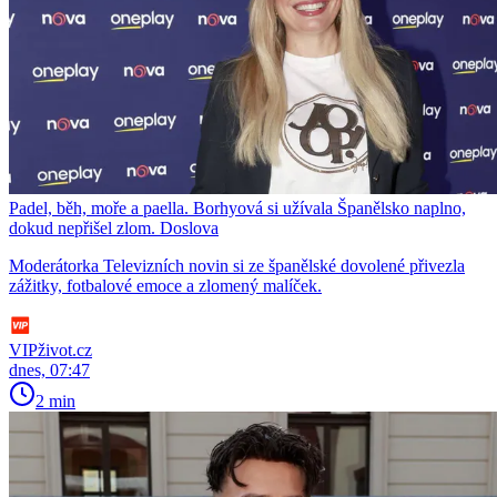
Padel, běh, moře a paella. Borhyová si užívala Španělsko naplno,
dokud nepřišel zlom. Doslova
Moderátorka Televizních novin si ze španělské dovolené přivezla
zážitky, fotbalové emoce a zlomený malíček.
VIPživot.cz
dnes, 07:47
2 min