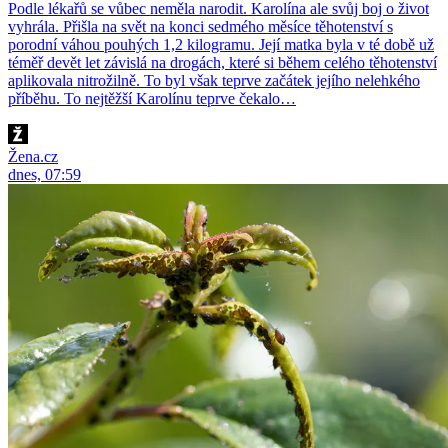
Podle lékařů se vůbec neměla narodit. Karolína ale svůj boj o život
vyhrála. Přišla na svět na konci sedmého měsíce těhotenství s
porodní váhou pouhých 1,2 kilogramu. Její matka byla v té době už
téměř devět let závislá na drogách, které si během celého těhotenství
aplikovala nitrožilně. To byl však teprve začátek jejího nelehkého
příběhu. To nejtěžší Karolínu teprve čekalo…
Žena.cz
dnes, 07:59