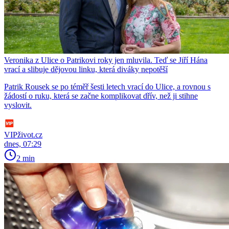
Veronika z Ulice o Patrikovi roky jen mluvila. Teď se Jiří Hána
vrací a slibuje dějovou linku, která diváky nepotěší
Patrik Rousek se po téměř šesti letech vrací do Ulice, a rovnou s
žádostí o ruku, která se začne komplikovat dřív, než ji stihne
vyslovit.
VIPživot.cz
dnes, 07:29
2 min