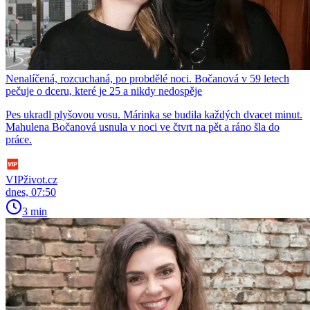
Nenalíčená, rozcuchaná, po probdělé noci. Bočanová v 59 letech
pečuje o dceru, které je 25 a nikdy nedospěje
Pes ukradl plyšovou vosu. Márinka se budila každých dvacet minut.
Mahulena Bočanová usnula v noci ve čtvrt na pět a ráno šla do
práce.
VIPživot.cz
dnes, 07:50
3 min