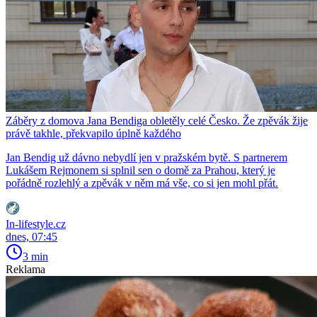
Záběry z domova Jana Bendiga obletěly celé Česko. Že zpěvák žije
právě takhle, překvapilo úplně každého
Jan Bendig už dávno nebydlí jen v pražském bytě. S partnerem
Lukášem Rejmonem si splnil sen o domě za Prahou, který je
pořádně rozlehlý a zpěvák v něm má vše, co si jen mohl přát.
In-lifestyle.cz
dnes, 07:45
3 min
Reklama