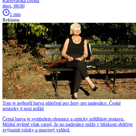
Karlovarská Drbna
dnes, 08:00
1 min
Reklama
Toto je nejhorší barva oblečení pro ženy pro padesátce. České
seniorky ji nosí pořád
Černá barva je symbolem elegance a opticky zeštíhluje postavu.
Módní stylisté však varují, že po padesátce může v blízkosti obličeje
zvýraznit vrásky a unavený vzhled.