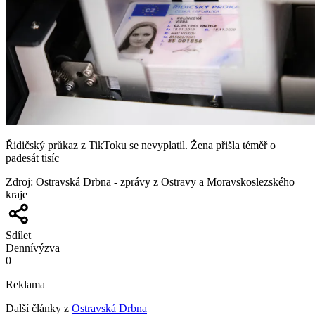
Řidičský průkaz z TikToku se nevyplatil. Žena přišla téměř o
padesát tisíc
Zdroj
:
Ostravská Drbna - zprávy z Ostravy a Moravskoslezského
kraje
Sdílet
Denní
výzva
0
Reklama
Další články z
Ostravská Drbna