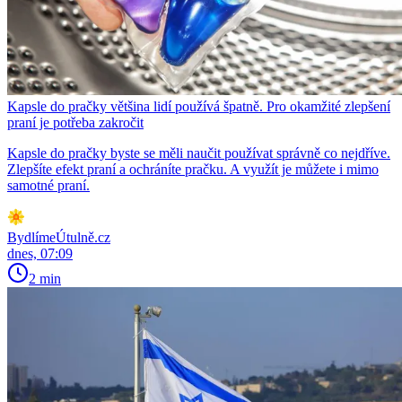
Kapsle do pračky většina lidí používá špatně. Pro okamžité zlepšení
praní je potřeba zakročit
Kapsle do pračky byste se měli naučit používat správně co nejdříve.
Zlepšíte efekt praní a ochráníte pračku. A využít je můžete i mimo
samotné praní.
BydlímeÚtulně.cz
dnes, 07:09
2 min