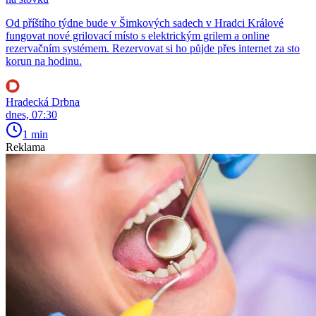
Od příštího týdne bude v Šimkových sadech v Hradci Králové
fungovat nové grilovací místo s elektrickým grilem a online
rezervačním systémem. Rezervovat si ho půjde přes internet za sto
korun na hodinu.
Hradecká Drbna
dnes, 07:30
1 min
Reklama