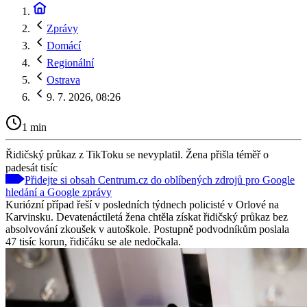
Zprávy
Domácí
Regionální
Ostrava
9. 7. 2026, 08:26
1 min
Řidičský průkaz z TikToku se nevyplatil. Žena přišla téměř o
padesát tisíc
Přidejte si obsah Centrum.cz do oblíbených zdrojů pro Google
hledání a Google zprávy
Kuriózní případ řeší v posledních týdnech policisté v Orlové na
Karvinsku. Devatenáctiletá žena chtěla získat řidičský průkaz bez
absolvování zkoušek v autoškole. Postupně podvodníkům poslala
47 tisíc korun, řidičáku se ale nedočkala.