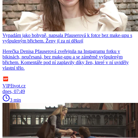
Vypadám jako bohyně, napsala Pfauserová k fotce bez make-upu s
vyšpuleným břichem. Ženy jí za ni děkují
Herečka Denisa Pfauserová zveřejnila na Instagramu fotku v
bikinách, neučesaná, bez make-upu a se záměrně vyšpuleným
břichem. Komentáře pod ní zaplavily díky žen, které v ní uviděly
vlastní tělo.
VIPživot.cz
dnes, 07:49
3 min