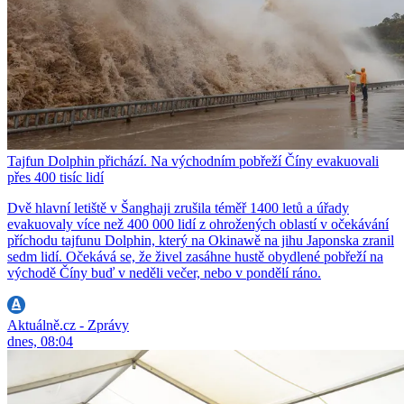
Tajfun Dolphin přichází. Na východním pobřeží Číny evakuovali
přes 400 tisíc lidí
Dvě hlavní letiště v Šanghaji zrušila téměř 1400 letů a úřady
evakuovaly více než 400 000 lidí z ohrožených oblastí v očekávání
příchodu tajfunu Dolphin, který na Okinawě na jihu Japonska zranil
sedm lidí. Očekává se, že živel zasáhne hustě obydlené pobřeží na
východě Číny buď v neděli večer, nebo v pondělí ráno.
Aktuálně.cz - Zprávy
dnes, 08:04