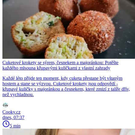
Cuketové krokety se sýrem, česnekem a majoránkou: Potěšte
každého mlsouna křupavými kuličkami z vlastní zahrady
Každé léto přijde ten moment, kdy cuketa přestane být vítaným
hostem a stane se výzvou. Cuketové krokety jsou odpovědí -
křupavé kuličky s majoránkou a česnekem, které zmizí z talíře dřív,
než vychladnou.
Cooky.cz
dnes, 07:37
5 min