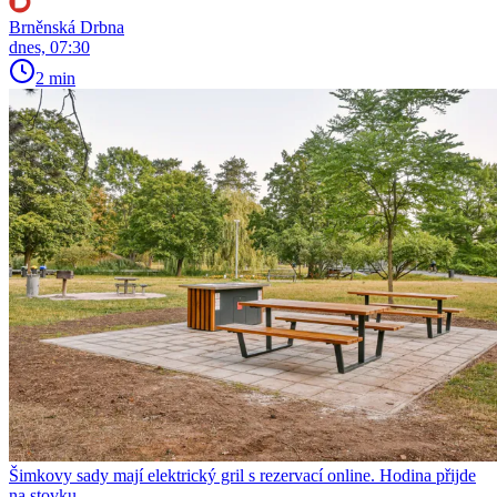
Brněnská Drbna
dnes, 07:30
2 min
Šimkovy sady mají elektrický gril s rezervací online. Hodina přijde
na stovku