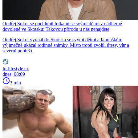
Ondřej Sokol se pochlubil fotkami se svými dětmi z nádherné
dovolené ve Skotsku: Takovou přírodu u nás nenajdete
Ondřej Sokol vyrazil do Skotska se svými dětmi a fanouškům
výjimečně ukázal rodinné snímky. Místo tropů zvolili útesy, vítr a
severní pobřeží.
In-lifestyle.cz
dnes, 08:09
3 min