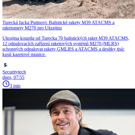
Turecká facka Putinovi: Balistické rakety M39 ATACMS a
raketomety M270 pro Ukrajinu
Ukrajina koupila od Turecka 70 balistických raket M39 ATACMS,
12 odpalovacích zařízení raketových systémů M270 (MLRS)
schopných odpalovat rakety GMLRS a ATACMS a desítky tisíc
kusů kazetové munice.
Securitytech
dnes, 07:55
3 min