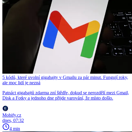
5 kódů, které uvolní gigabajty v Gmailu za pár minut. Fungují roky,
ale moc lidí je nezná
Patnáct gigabajtů zdarma zní štědře, dokud se nerozdělí mezi Gmail,
Disk a Fotky a jednoho dne přijde varování, že místo došlo.
Mobify.cz
dnes, 07:32
4 min