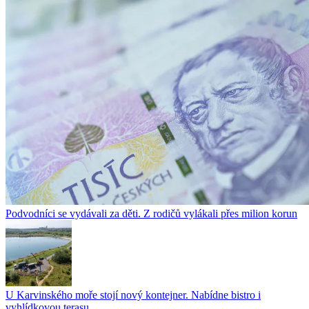
Podvodníci se vydávali za děti. Z rodičů vylákali přes milion korun
U Karvinského moře stojí nový kontejner. Nabídne bistro i
vyhlídkovou terasu