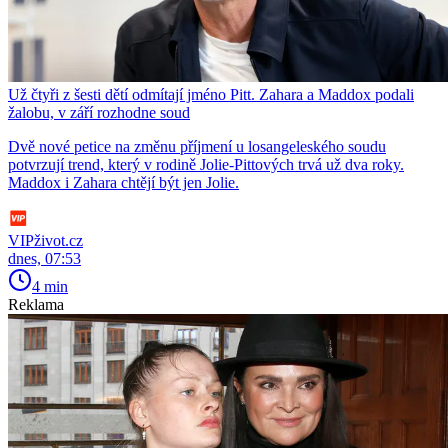
Už čtyři z šesti dětí odmítají jméno Pitt. Zahara a Maddox podali
žalobu, v září rozhodne soud
Dvě nové petice na změnu příjmení u losangeleského soudu
potvrzují trend, který v rodině Jolie-Pittových trvá už dva roky.
Maddox i Zahara chtějí být jen Jolie.
VIPživot.cz
dnes, 07:53
4 min
Reklama