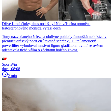
Dříve lámal činky, dnes nosí šaty! Neuvěřitelná proměna
testosteronového monstra vyrazí dech
Tuny nazvedaného železa a obdivné pohledy fanoušků nedokázaly
přehlušit drásavý pocit cizí tělesné schránky. Elitní americký
powerlifter vybudoval masivní figuru gladiátora, uvnitř se ovšem
odehrávala tichá válka o záchranu holého života.
SportWin
dnes, 08:08
2 min