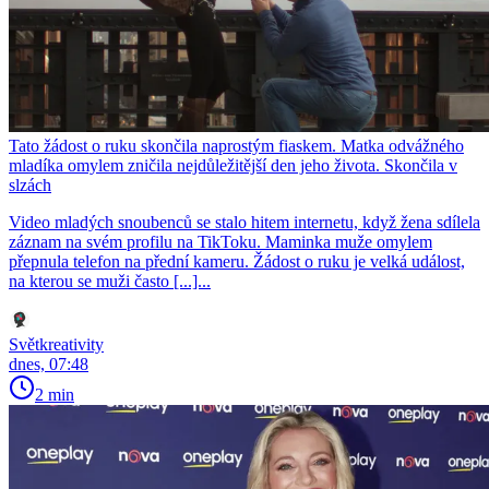
Tato žádost o ruku skončila naprostým fiaskem. Matka odvážného
mladíka omylem zničila nejdůležitější den jeho života. Skončila v
slzách
Video mladých snoubenců se stalo hitem internetu, když žena sdílela
záznam na svém profilu na TikToku. Maminka muže omylem
přepnula telefon na přední kameru. Žádost o ruku je velká událost,
na kterou se muži často [...]...
Světkreativity
dnes, 07:48
2 min