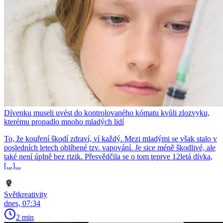
Dívenku museli uvést do kontrolovaného kómatu kvůli zlozvyku,
kterému propadlo mnoho mladých lidí
To, že kouření škodí zdraví, ví každý. Mezi mladými se však stalo v
posledních letech oblíbené tzv. vapování. Je sice méně škodlivé, ale
také není úplně bez rizik. Přesvědčila se o tom teprve 12letá dívka,
[...]...
Světkreativity
dnes, 07:34
2 min