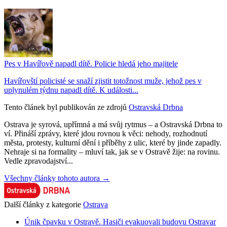
Pes v Havířově napadl dítě. Policie hledá jeho majitele
Havířovští policisté se snaží zjistit totožnost muže, jehož pes v
uplynulém týdnu napadl dítě. K události...
Tento článek byl publikován ze zdrojů
Ostravská Drbna
Ostrava je syrová, upřímná a má svůj rytmus – a Ostravská Drbna to
ví. Přináší zprávy, které jdou rovnou k věci: nehody, rozhodnutí
města, protesty, kulturní dění i příběhy z ulic, které by jinde zapadly.
Nehraje si na formality – mluví tak, jak se v Ostravě žije: na rovinu.
Vedle zpravodajství...
Všechny články tohoto autora →
Další články z kategorie
Ostrava
Únik čpavku v Ostravě. Hasiči evakuovali budovu Ostravar