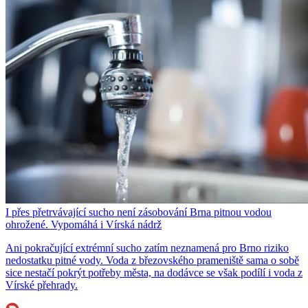
I přes přetrvávající sucho není zásobování Brna pitnou vodou
ohrožené. Vypomáhá i Vírská nádrž
Ani pokračující extrémní sucho zatím neznamená pro Brno riziko
nedostatku pitné vody. Voda z březovského prameniště sama o sobě
sice nestačí pokrýt potřeby města, na dodávce se však podílí i voda z
Vírské přehrady.