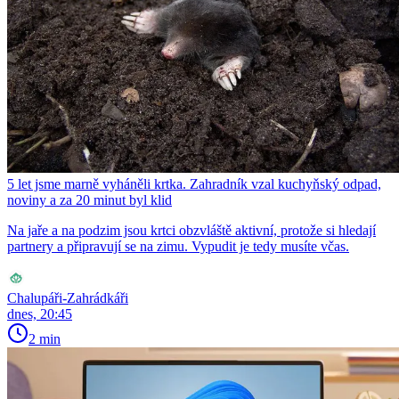
5 let jsme marně vyháněli krtka. Zahradník vzal kuchyňský odpad,
noviny a za 20 minut byl klid
Na jaře a na podzim jsou krtci obzvláště aktivní, protože si hledají
partnery a připravují se na zimu. Vypudit je tedy musíte včas.
Chalupáři-Zahrádkáři
dnes, 20:45
2 min