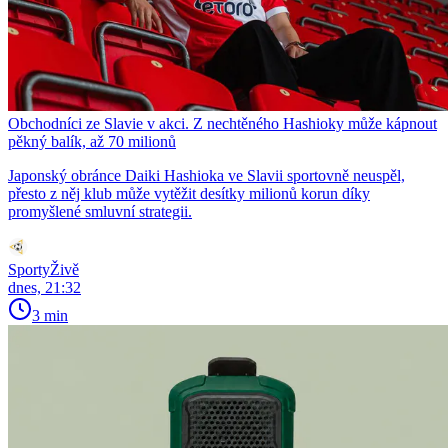
Obchodníci ze Slavie v akci. Z nechtěného Hashioky může kápnout
pěkný balík, až 70 milionů
Japonský obránce Daiki Hashioka ve Slavii sportovně neuspěl,
přesto z něj klub může vytěžit desítky milionů korun díky
promyšlené smluvní strategii.
SportyŽivě
dnes, 21:32
3 min