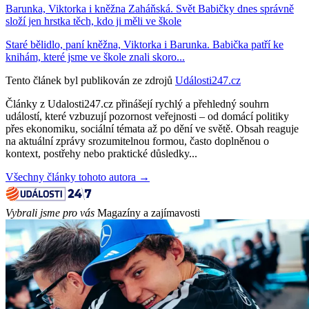
Barunka, Viktorka i kněžna Zaháňská. Svět Babičky dnes správně
složí jen hrstka těch, kdo ji měli ve škole
Staré bělidlo, paní kněžna, Viktorka i Barunka. Babička patří ke
knihám, které jsme ve škole znali skoro...
Tento článek byl publikován ze zdrojů
Události247.cz
Články z Udalosti247.cz přinášejí rychlý a přehledný souhrn
událostí, které vzbuzují pozornost veřejnosti – od domácí politiky
přes ekonomiku, sociální témata až po dění ve světě. Obsah reaguje
na aktuální zprávy srozumitelnou formou, často doplněnou o
kontext, postřehy nebo praktické důsledky...
Všechny články tohoto autora →
Vybrali jsme pro vás
Magazíny a zajímavosti