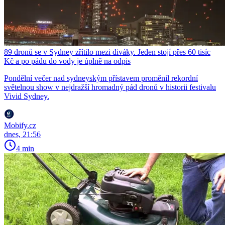
89 dronů se v Sydney zřítilo mezi diváky. Jeden stojí přes 60 tisíc
Kč a po pádu do vody je úplně na odpis
Pondělní večer nad sydneyským přístavem proměnil rekordní
světelnou show v nejdražší hromadný pád dronů v historii festivalu
Vivid Sydney.
Mobify.cz
dnes, 21:56
4 min