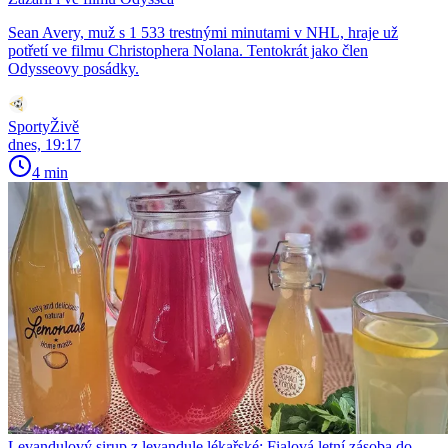
Sean Avery, muž s 1 533 trestnými minutami v NHL, hraje už
potřetí ve filmu Christophera Nolana. Tentokrát jako člen
Odysseovy posádky.
SportyŽivě
dnes, 19:17
4 min
Levandulový sirup z levandule lékařské: Fialová letní zásoba do