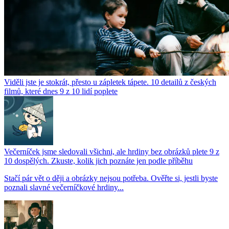
Viděli jste je stokrát, přesto u zápletek tápete. 10 detailů z českých
filmů, které dnes 9 z 10 lidí poplete
Večerníček jsme sledovali všichni, ale hrdiny bez obrázků plete 9 z
10 dospělých. Zkuste, kolik jich poznáte jen podle příběhu
Stačí pár vět o ději a obrázky nejsou potřeba. Ověřte si, jestli byste
poznali slavné večerníčkové hrdiny...