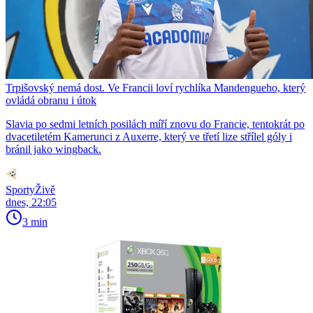
Trpišovský nemá dost. Ve Francii loví rychlíka Mandengueho, který
ovládá obranu i útok
Slavia po sedmi letních posilách míří znovu do Francie, tentokrát po
dvacetiletém Kamerunci z Auxerre, který ve třetí lize střílel góly i
bránil jako wingback.
SportyŽivě
dnes, 22:05
3 min