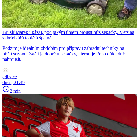
Brusíř Marek ukázal, pod jakým úhlem brousit nůž sekačky. Většina
zahrádkářů to dělá špatně
Podzim je ideálním obdobím pro přípravu zahradní techniky na
příští sezonu. Začít je dobré u sekačky, kterou je třeba důkladně
nabrousit.
adbz.cz
dnes, 21:39
2 min