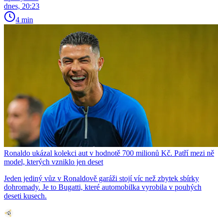
dnes, 20:23
4 min
Ronaldo ukázal kolekci aut v hodnotě 700 milionů Kč. Patří mezi ně
model, kterých vzniklo jen deset
Jeden jediný vůz v Ronaldově garáži stojí víc než zbytek sbírky
dohromady. Je to Bugatti, které automobilka vyrobila v pouhých
deseti kusech.