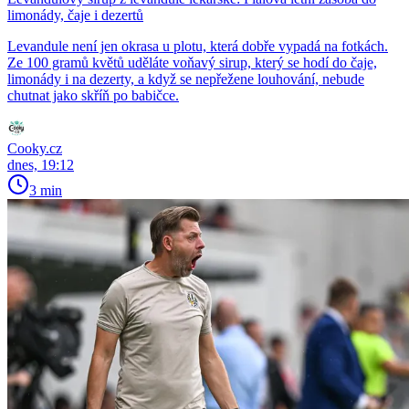
limonády, čaje i dezertů
Levandule není jen okrasa u plotu, která dobře vypadá na fotkách.
Ze 100 gramů květů uděláte voňavý sirup, který se hodí do čaje,
limonády i na dezerty, a když se nepřežene louhování, nebude
chutnat jako skříň po babičce.
Cooky.cz
dnes, 19:12
3 min