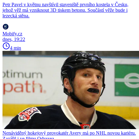
Petr Pavel v květnu navštívil staveniště prvního kostela v Česku,
jehož věž má vzniknout 3D tiskem betonu. Součástí věže bude i
lezecká stěna.
Mobify.cz
dnes, 19:22
4 min
Nenáviděný hokejový provokatér Avery má po NHL novou kariéru.
Zazářil i ve filmu Odyssea