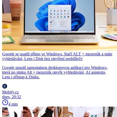
Google se usadil přímo ve Windows. Stačí ALT + mezerník a máte
vyhledávání, Lens i Disk bez otevření prohlížeče
Google spustil samostatnou desktopovou aplikaci pro Windows,
která po stisku Alt + mezerník otevře vyhledávání, AI asistenta,
Lens i přístup k Disku.
Mobify.cz
dnes, 20:32
4 min