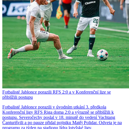
Fotbalisté Jablonce porazili RFS 2:0 a v Konferenční lize se
přiblížili postupu
Fotbalisté Jablonce porazili v úvodním utkání 3. předkola
Konferenční ligy RFS Riga doma 2:0 a výrazně se přiblížili k
postupu. Severočechy poslal v 18. minutě do vedení Vachtang
Čanturišvili a po pauze přidal pojistku Matěj Polidar. Odveta je na
programu za týden na stadionu lídra lotyšské ligy.