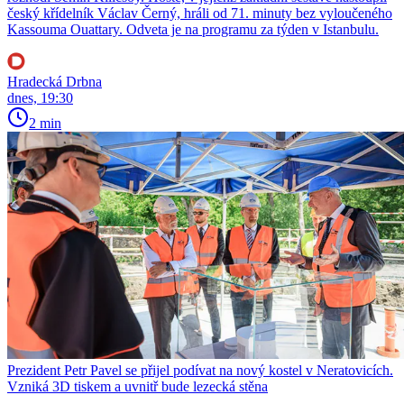
český křídelník Václav Černý, hráli od 71. minuty bez vyloučeného
Kassouma Ouattary. Odveta je na programu za týden v Istanbulu.
Hradecká Drbna
dnes, 19:30
2 min
Prezident Petr Pavel se přijel podívat na nový kostel v Neratovicích.
Vzniká 3D tiskem a uvnitř bude lezecká stěna