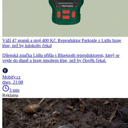
Váží 47 gramů a stojí 400 Kč. Reproduktor Parkside z Lidlu hraje
lépe, než by kdokoliv čekal
Dílenská značka Lidlu přišla s Bluetooth reproduktorem, který se
vejde do dlaně a hraje mnohem lépe, než by člověk čekal.
Mobify.cz
dnes, 21:08
3 min
Reklama