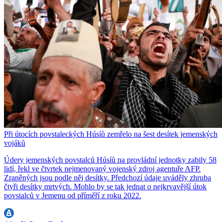
Při útocích povstaleckých Húsíů zemřelo na šest desítek jemenských
vojáků
Údery jemenských povstalců Húsíů na provládní jednotky zabily 58
lidí, řekl ve čtvrtek nejmenovaný vojenský zdroj agentuře AFP.
Zraněných jsou podle něj desítky. Předchozí údaje uváděly zhruba
čtyři desítky mrtvých. Mohlo by se tak jednat o nejkrvavější útok
povstalců v Jemenu od příměří z roku 2022.