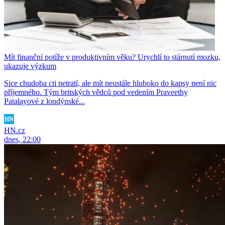
Mít finanční potíže v produktivním věku? Urychlí to stárnutí mozku,
ukazuje výzkum
Sice chudoba cti netratí, ale mít neustále hluboko do kapsy není nic
příjemného. Tým britských vědců pod vedením Praveethy
Patalayové z londýnské...
HN.cz
dnes, 22:00