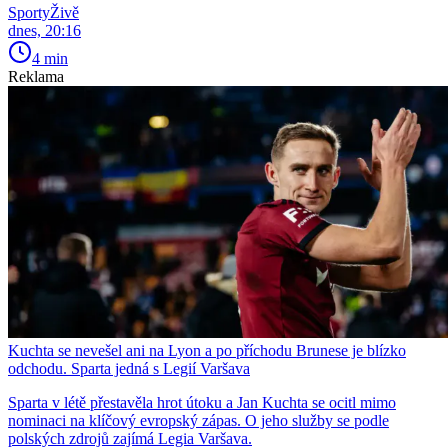
SportyŽivě
dnes, 20:16
4 min
Reklama
Kuchta se nevešel ani na Lyon a po příchodu Brunese je blízko
odchodu. Sparta jedná s Legií Varšava
Sparta v létě přestavěla hrot útoku a Jan Kuchta se ocitl mimo
nominaci na klíčový evropský zápas. O jeho služby se podle
polských zdrojů zajímá Legia Varšava.