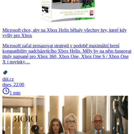
Microsoft chce, aby na Xbox Helix běhaly všechny hry, které kdy
vyšly pro Xbox
Microsoft začal prosazovat strategii v podobě maximální herní
kompatibility nadcházejícího Xbox Helix. Měly by na něm fungovat
tituly napsané pro Xbox 360, Xbox One, Xbox One S / Xbox One
X i novinky…
diit.cz
dnes, 22:00
1 min