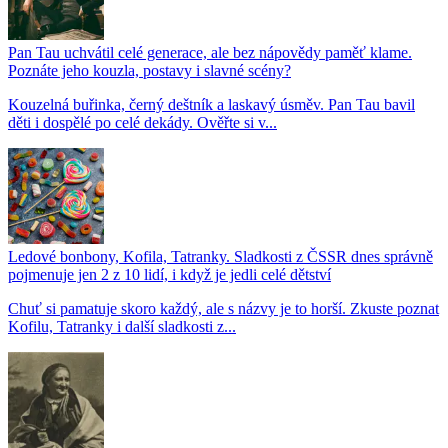
Pan Tau uchvátil celé generace, ale bez nápovědy paměť klame.
Poznáte jeho kouzla, postavy i slavné scény?
Kouzelná buřinka, černý deštník a laskavý úsměv. Pan Tau bavil
děti i dospělé po celé dekády. Ověřte si v...
Ledové bonbony, Kofila, Tatranky. Sladkosti z ČSSR dnes správně
pojmenuje jen 2 z 10 lidí, i když je jedli celé dětství
Chuť si pamatuje skoro každý, ale s názvy je to horší. Zkuste poznat
Kofilu, Tatranky i další sladkosti z...