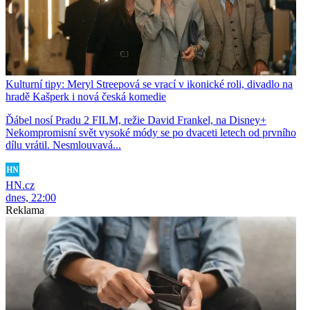
Kulturní tipy: Meryl Streepová se vrací v ikonické roli, divadlo na
hradě Kašperk i nová česká komedie
Ďábel nosí Pradu 2 FILM, režie David Frankel, na Disney+
Nekompromisní svět vysoké módy se po dvaceti letech od prvního
dílu vrátil. Nesmlouvavá...
HN.cz
dnes, 22:00
Reklama