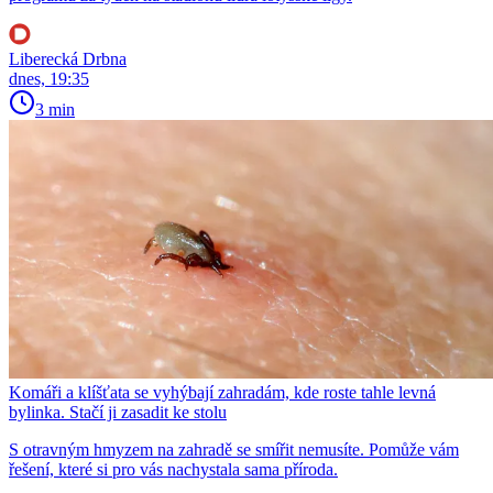
Liberecká Drbna
dnes, 19:35
3 min
Komáři a klíšťata se vyhýbají zahradám, kde roste tahle levná
bylinka. Stačí ji zasadit ke stolu
S otravným hmyzem na zahradě se smířit nemusíte. Pomůže vám
řešení, které si pro vás nachystala sama příroda.