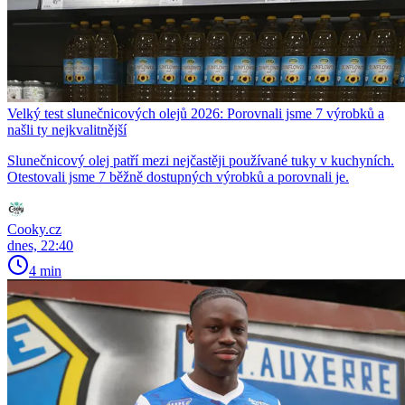
Velký test slunečnicových olejů 2026: Porovnali jsme 7 výrobků a
našli ty nejkvalitnější
Slunečnicový olej patří mezi nejčastěji používané tuky v kuchyních.
Otestovali jsme 7 běžně dostupných výrobků a porovnali je.
Cooky.cz
dnes, 22:40
4 min