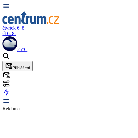
čtvrtek 6. 8.
čt 6. 8.
25°C
Přihlášení
Reklama