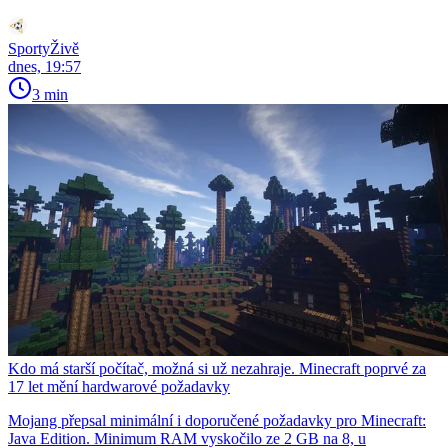
SportyŽivě
dnes, 19:57
3 min
Kdo má starší počítač, možná si už nezahraje. Minecraft poprvé za
17 let mění hardwarové požadavky
Mojang přepsal minimální i doporučené požadavky pro Minecraft:
Java Edition. Minimum RAM vyskočilo ze 2 GB na 8, u