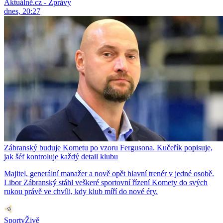
Aktuálně.cz - Zprávy
dnes, 20:27
Zábranský buduje Kometu po vzoru Fergusona. Kučeřík popisuje,
jak šéf kontroluje každý detail klubu
Majitel, generální manažer a nově opět hlavní trenér v jedné osobě.
Libor Zábranský stáhl veškeré sportovní řízení Komety do svých
rukou právě ve chvíli, kdy klub míří do nové éry.
SportyŽivě