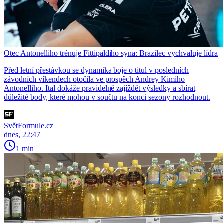
Otec Antonelliho trénuje Fittipaldiho syna: Brazilec vychvaluje lídra
Před letní přestávkou se dynamika boje o titul v posledních
závodních víkendech otočila ve prospěch Andrey Kimiho
Antonelliho. Ital dokáže pravidelně zajíždět výsledky a sbírat
důležité body, které mohou v součtu na konci sezony rozhodnout.
SvětFormule.cz
dnes, 22:47
1 min