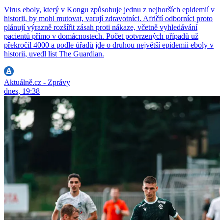
Virus eboly, který v Kongu způsobuje jednu z nejhorších epidemií v
historii, by mohl mutovat, varují zdravotníci. Afričtí odborníci proto
plánují výrazně rozšířit zásah proti nákaze, včetně vyhledávání
pacientů přímo v domácnostech. Počet potvrzených případů už
překročil 4000 a podle úřadů jde o druhou největší epidemii eboly v
historii, uvedl list The Guardian.
Aktuálně.cz - Zprávy
dnes, 19:38