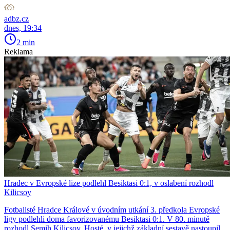
adbz.cz
dnes, 19:34
2 min
Reklama
Hradec v Evropské lize podlehl Besiktasi 0:1, v oslabení rozhodl
Kilicsoy
Fotbalisté Hradce Králové v úvodním utkání 3. předkola Evropské
ligy podlehli doma favorizovanému Besiktasi 0:1. V 80. minutě
rozhodl Semih Kilicsoy. Hosté, v jejichž základní sestavě nastoupil