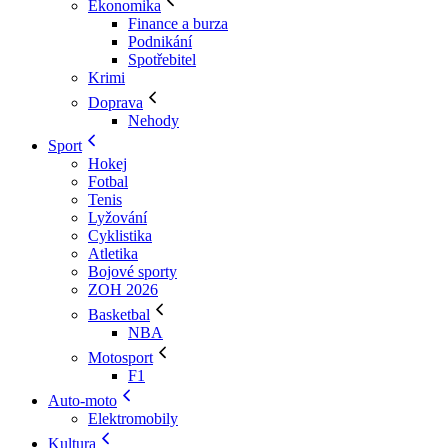
Ekonomika
Finance a burza
Podnikání
Spotřebitel
Krimi
Doprava
Nehody
Sport
Hokej
Fotbal
Tenis
Lyžování
Cyklistika
Atletika
Bojové sporty
ZOH 2026
Basketbal
NBA
Motosport
F1
Auto-moto
Elektromobily
Kultura