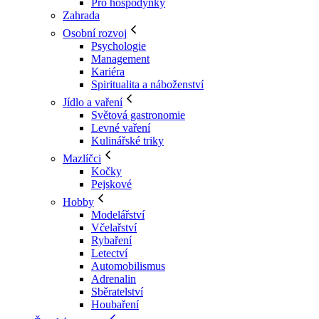
Pro hospodyňky
Zahrada
Osobní rozvoj
Psychologie
Management
Kariéra
Spiritualita a náboženství
Jídlo a vaření
Světová gastronomie
Levné vaření
Kulinářské triky
Mazlíčci
Kočky
Pejskové
Hobby
Modelářství
Včelařství
Rybaření
Letectví
Automobilismus
Adrenalin
Sběratelství
Houbaření