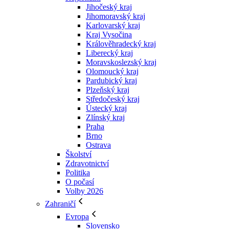
Jihočeský kraj
Jihomoravský kraj
Karlovarský kraj
Kraj Vysočina
Králověhradecký kraj
Liberecký kraj
Moravskoslezský kraj
Olomoucký kraj
Pardubický kraj
Plzeňský kraj
Středočeský kraj
Ústecký kraj
Zlínský kraj
Praha
Brno
Ostrava
Školství
Zdravotnictví
Politika
O počasí
Volby 2026
Zahraničí
Evropa
Slovensko