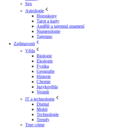
Sex
Astrologie
Horoskopy
Tarot a karty
Andělé a tajemná znamení
Numerologie
Tajemno
Zajímavosti
Věda
Biologie
Ekologie
Fyzika
Geografie
Historie
Chemie
Jazykověda
Vesmír
IT a technologie
Digital
Mobil
Technologie
Trendy
True crime