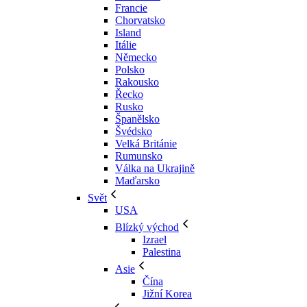
Francie
Chorvatsko
Island
Itálie
Německo
Polsko
Rakousko
Řecko
Rusko
Španělsko
Švédsko
Velká Británie
Rumunsko
Válka na Ukrajině
Maďarsko
Svět
USA
Blízký východ
Izrael
Palestina
Asie
Čína
Jižní Korea