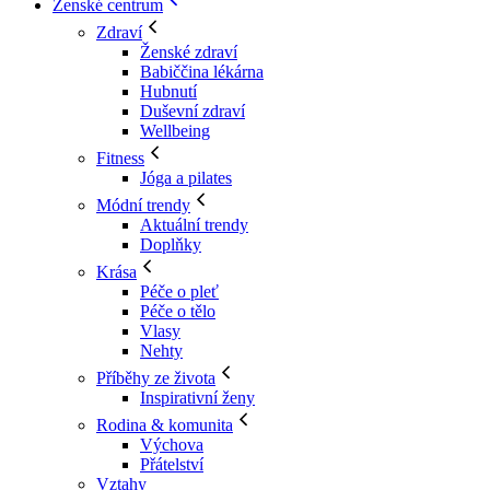
Ženské centrum
Zdraví
Ženské zdraví
Babiččina lékárna
Hubnutí
Duševní zdraví
Wellbeing
Fitness
Jóga a pilates
Módní trendy
Aktuální trendy
Doplňky
Krása
Péče o pleť
Péče o tělo
Vlasy
Nehty
Příběhy ze života
Inspirativní ženy
Rodina & komunita
Výchova
Přátelství
Vztahy