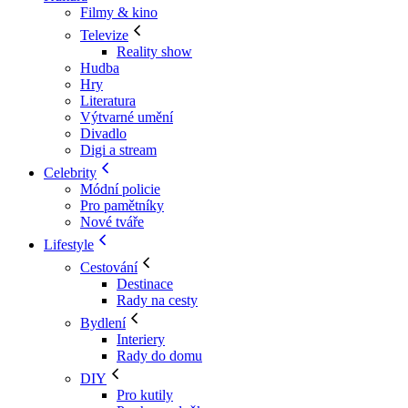
Filmy & kino
Televize
Reality show
Hudba
Hry
Literatura
Výtvarné umění
Divadlo
Digi a stream
Celebrity
Módní policie
Pro pamětníky
Nové tváře
Lifestyle
Cestování
Destinace
Rady na cesty
Bydlení
Interiery
Rady do domu
DIY
Pro kutily