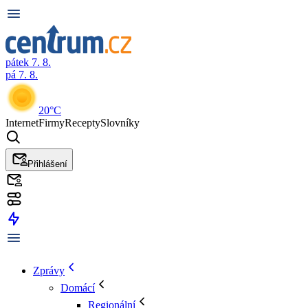
pátek 7. 8.
pá 7. 8.
20°C
Internet
Firmy
Recepty
Slovníky
Přihlášení
Zprávy
Domácí
Regionální