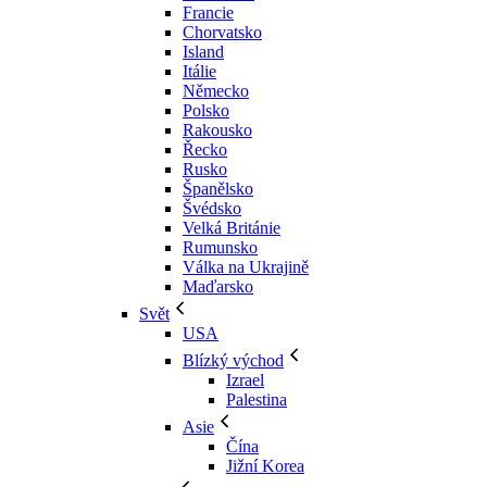
Francie
Chorvatsko
Island
Itálie
Německo
Polsko
Rakousko
Řecko
Rusko
Španělsko
Švédsko
Velká Británie
Rumunsko
Válka na Ukrajině
Maďarsko
Svět
USA
Blízký východ
Izrael
Palestina
Asie
Čína
Jižní Korea