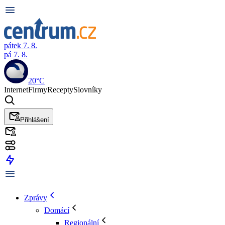
pátek 7. 8.
pá 7. 8.
20°C
Internet
Firmy
Recepty
Slovníky
Přihlášení
Zprávy
Domácí
Regionální