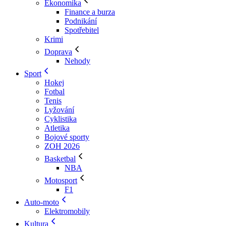
Ekonomika
Finance a burza
Podnikání
Spotřebitel
Krimi
Doprava
Nehody
Sport
Hokej
Fotbal
Tenis
Lyžování
Cyklistika
Atletika
Bojové sporty
ZOH 2026
Basketbal
NBA
Motosport
F1
Auto-moto
Elektromobily
Kultura