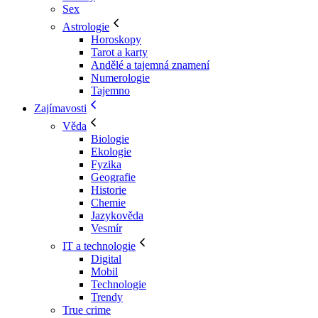
Sex
Astrologie
Horoskopy
Tarot a karty
Andělé a tajemná znamení
Numerologie
Tajemno
Zajímavosti
Věda
Biologie
Ekologie
Fyzika
Geografie
Historie
Chemie
Jazykověda
Vesmír
IT a technologie
Digital
Mobil
Technologie
Trendy
True crime