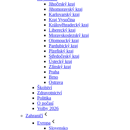
Jihočeský kraj
Jihomoravský kraj
Karlovarský kraj
Kraj Vysočina
Králověhradecký kraj
Liberecký kraj
Moravskoslezský kraj
Olomoucký kraj
Pardubický kraj
Plzeňský kraj
Středočeský kraj
Ústecký kraj
Zlínský kraj
Praha
Brno
Ostrava
Školství
Zdravotnictví
Politika
O počasí
Volby 2026
Zahraničí
Evropa
Slovensko