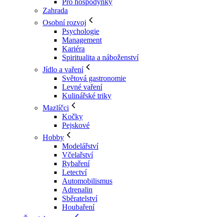
Pro hospodyňky
Zahrada
Osobní rozvoj
Psychologie
Management
Kariéra
Spiritualita a náboženství
Jídlo a vaření
Světová gastronomie
Levné vaření
Kulinářské triky
Mazlíčci
Kočky
Pejskové
Hobby
Modelářství
Včelařství
Rybaření
Letectví
Automobilismus
Adrenalin
Sběratelství
Houbaření