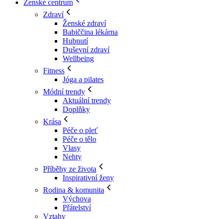
Ženské centrum
Zdraví
Ženské zdraví
Babiččina lékárna
Hubnutí
Duševní zdraví
Wellbeing
Fitness
Jóga a pilates
Módní trendy
Aktuální trendy
Doplňky
Krása
Péče o pleť
Péče o tělo
Vlasy
Nehty
Příběhy ze života
Inspirativní ženy
Rodina & komunita
Výchova
Přátelství
Vztahy