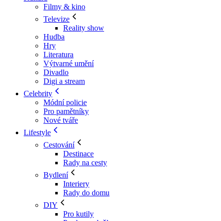
Filmy & kino
Televize
Reality show
Hudba
Hry
Literatura
Výtvarné umění
Divadlo
Digi a stream
Celebrity
Módní policie
Pro pamětníky
Nové tváře
Lifestyle
Cestování
Destinace
Rady na cesty
Bydlení
Interiery
Rady do domu
DIY
Pro kutily