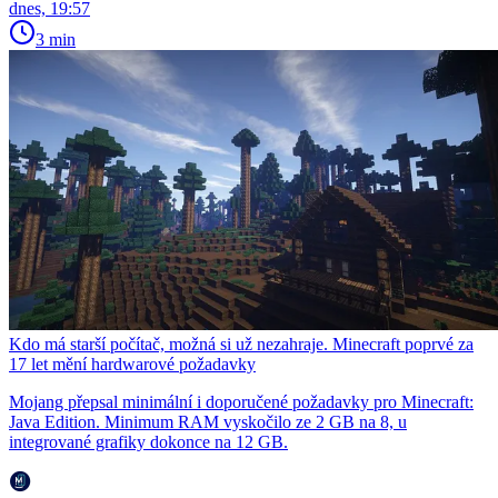
dnes, 19:57
3 min
Kdo má starší počítač, možná si už nezahraje. Minecraft poprvé za
17 let mění hardwarové požadavky
Mojang přepsal minimální i doporučené požadavky pro Minecraft:
Java Edition. Minimum RAM vyskočilo ze 2 GB na 8, u
integrované grafiky dokonce na 12 GB.