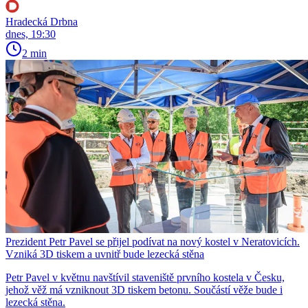
Hradecká Drbna
dnes, 19:30
2 min
Prezident Petr Pavel se přijel podívat na nový kostel v Neratovicích.
Vzniká 3D tiskem a uvnitř bude lezecká stěna
Petr Pavel v květnu navštívil staveniště prvního kostela v Česku,
jehož věž má vzniknout 3D tiskem betonu. Součástí věže bude i
lezecká stěna.