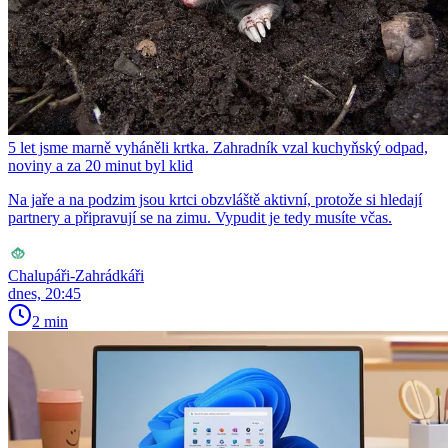
5 let jsme marně vyháněli krtka. Zahradník vzal kuchyňský odpad,
noviny a za 20 minut byl klid
Na jaře a na podzim jsou krtci obzvláště aktivní, protože si hledají
partnery a připravují se na zimu. Vypudit je tedy musíte včas.
Chalupáři-Zahrádkáři
dnes, 20:45
2 min