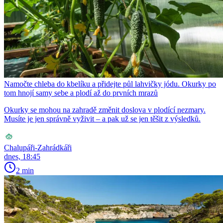
Namočte chleba do kbelíku a přidejte půl lahvičky jódu. Okurky po
tom hnojí samy sebe a plodí až do prvních mrazů
Okurky se mohou na zahradě změnit doslova v plodící nezmary.
Musíte je jen správně vyživit – a pak už se jen těšit z výsledků.
Chalupáři-Zahrádkáři
dnes, 18:45
2 min