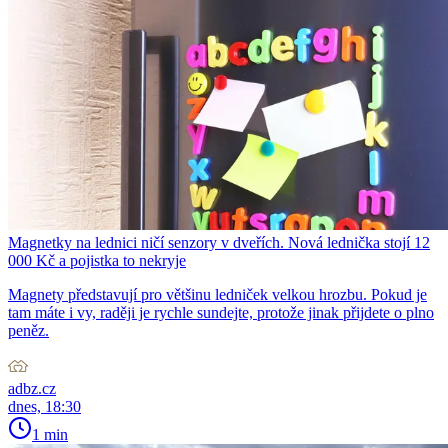
Magnetky na lednici ničí senzory v dveřích. Nová lednička stojí 12
000 Kč a pojistka to nekryje
Magnety představují pro většinu ledniček velkou hrozbu. Pokud je
tam máte i vy, raději je rychle sundejte, protože jinak přijdete o plno
peněz.
adbz.cz
dnes, 18:30
1 min