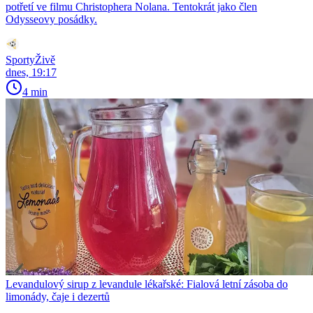
potřetí ve filmu Christophera Nolana. Tentokrát jako člen
Odysseovy posádky.
SportyŽivě
dnes, 19:17
4 min
Levandulový sirup z levandule lékařské: Fialová letní zásoba do
limonády, čaje i dezertů