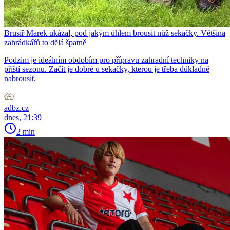
Brusíř Marek ukázal, pod jakým úhlem brousit nůž sekačky. Většina
zahrádkářů to dělá špatně
Podzim je ideálním obdobím pro přípravu zahradní techniky na
příští sezonu. Začít je dobré u sekačky, kterou je třeba důkladně
nabrousit.
adbz.cz
dnes, 21:39
2 min