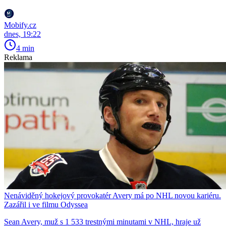
Mobify.cz
dnes, 19:22
4 min
Reklama
Nenáviděný hokejový provokatér Avery má po NHL novou kariéru.
Zazářil i ve filmu Odyssea
Sean Avery, muž s 1 533 trestnými minutami v NHL, hraje už