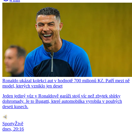
Ronaldo ukázal kolekci aut v hodnotě 700 milionů Kč. Patří mezi ně
model, kterých vzniklo jen deset
Jeden jediný vůz v Ronaldově garáži stojí víc než zbytek sbírky
dohromady. Je to Bugatti, které automobilka vyrobila v pouhých
deseti kusech.
SportyŽivě
dnes, 20:16