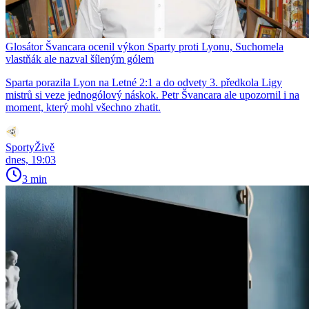
Glosátor Švancara ocenil výkon Sparty proti Lyonu, Suchomela
vlastňák ale nazval šíleným gólem
Sparta porazila Lyon na Letné 2:1 a do odvety 3. předkola Ligy
mistrů si veze jednogólový náskok. Petr Švancara ale upozornil i na
moment, který mohl všechno zhatit.
SportyŽivě
dnes, 19:03
3 min