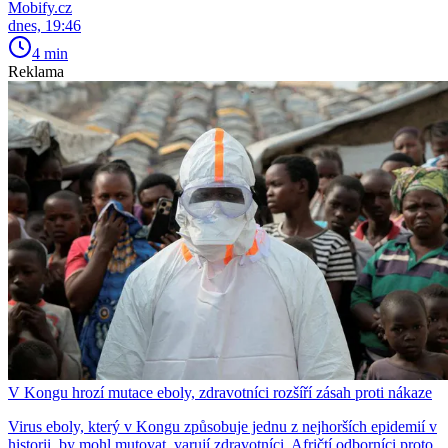
Mobify.cz
dnes, 19:46
4 min
Reklama
V Kongu hrozí mutace eboly, zdravotníci rozšíří zásah proti nákaze
Virus eboly, který v Kongu způsobuje jednu z nejhorších epidemií v
historii, by mohl mutovat, varují zdravotníci. Afričtí odborníci proto