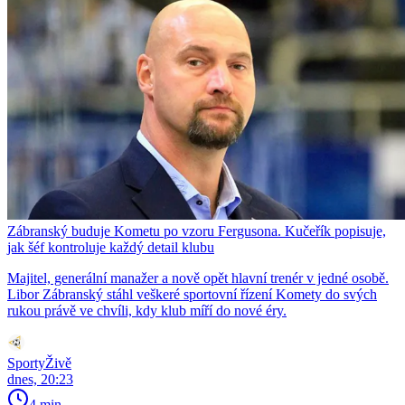
Zábranský buduje Kometu po vzoru Fergusona. Kučeřík popisuje,
jak šéf kontroluje každý detail klubu
Majitel, generální manažer a nově opět hlavní trenér v jedné osobě.
Libor Zábranský stáhl veškeré sportovní řízení Komety do svých
rukou právě ve chvíli, kdy klub míří do nové éry.
SportyŽivě
dnes, 20:23
4 min