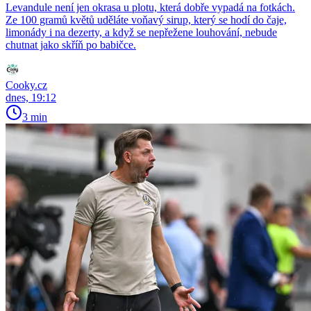
Levandule není jen okrasa u plotu, která dobře vypadá na fotkách.
Ze 100 gramů květů uděláte voňavý sirup, který se hodí do čaje,
limonády i na dezerty, a když se nepřežene louhování, nebude
chutnat jako skříň po babičce.
Cooky.cz
dnes, 19:12
3 min