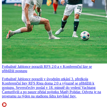
Fotbalisté Jablonce porazili RFS 2:0 a v Konferenční lize se
přiblížili postupu
Fotbalisté Jablonce porazili v úvodním utkání 3. předkola
Konferenční ligy RFS Riga doma 2:0 a výrazně se přiblížili k
postupu. Severočechy poslal v 18. minutě do vedení Vachtang
Čanturišvili a po pauze přidal pojistku Matěj Polidar. Odveta je na
programu za týden na stadionu lídra lotyšské ligy.