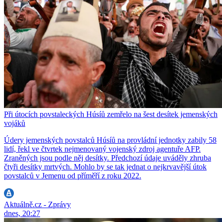
Při útocích povstaleckých Húsíů zemřelo na šest desítek jemenských
vojáků
Údery jemenských povstalců Húsíů na provládní jednotky zabily 58
lidí, řekl ve čtvrtek nejmenovaný vojenský zdroj agentuře AFP.
Zraněných jsou podle něj desítky. Předchozí údaje uváděly zhruba
čtyři desítky mrtvých. Mohlo by se tak jednat o nejkrvavější útok
povstalců v Jemenu od příměří z roku 2022.
Aktuálně.cz - Zprávy
dnes, 20:27