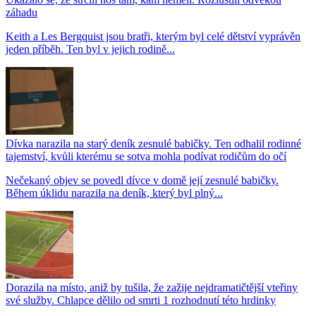
záhadu
Keith a Les Bergquist jsou bratři, kterým byl celé dětství vyprávěn
jeden příběh. Ten byl v jejich rodině...
Dívka narazila na starý deník zesnulé babičky. Ten odhalil rodinné
tajemství, kvůli kterému se sotva mohla podívat rodičům do očí
Nečekaný objev se povedl dívce v domě její zesnulé babičky.
Během úklidu narazila na deník, který byl plný...
Dorazila na místo, aniž by tušila, že zažije nejdramatičtější vteřiny
své služby. Chlapce dělilo od smrti 1 rozhodnutí této hrdinky