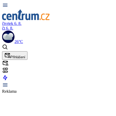
čtvrtek 6. 8.
čt 6. 8.
26°C
Přihlášení
Reklama