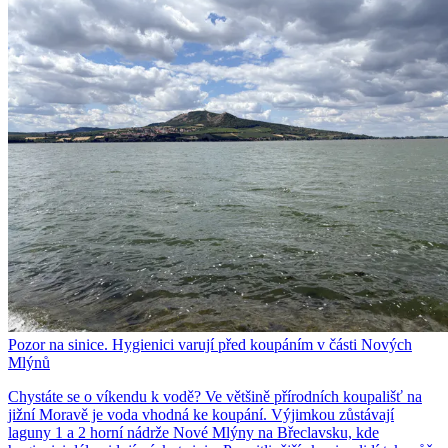
Pozor na sinice. Hygienici varují před koupáním v části Nových
Mlýnů
Chystáte se o víkendu k vodě? Ve většině přírodních koupališť na
jižní Moravě je voda vhodná ke koupání. Výjimkou zůstávají
laguny 1 a 2 horní nádrže Nové Mlýny na Břeclavsku, kde