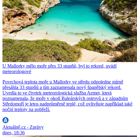
U Mallorky mělo moře přes 33 stupňů, byl to rekord, uvádí
meteorologové
Povrchová teplota moře u Mallorky ve středu odpoledne mírně
přesáhla 33 stupňů a tím zaznamenala nový španělský rekord.
Uvedla to ve čtvrtek meteorologická služba Aemet, která
poznamenala, že moře v okolí Baleárských ostrovů a v západním
Středomoří je letos nadprůměrně teplé, což ovlivňuje například také
noční teploty na pobřeží.
Aktuálně.cz - Zprávy
dnes, 18:36