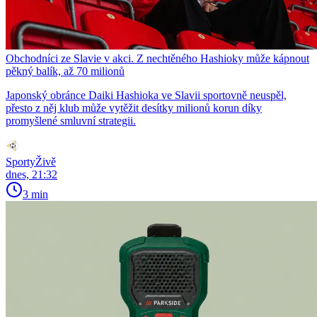
Obchodníci ze Slavie v akci. Z nechtěného Hashioky může kápnout
pěkný balík, až 70 milionů
Japonský obránce Daiki Hashioka ve Slavii sportovně neuspěl,
přesto z něj klub může vytěžit desítky milionů korun díky
promyšlené smluvní strategii.
SportyŽivě
dnes, 21:32
3 min