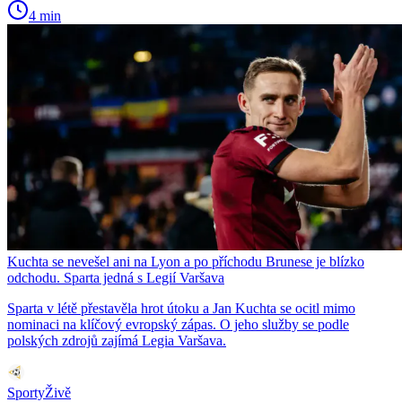
4 min
Kuchta se nevešel ani na Lyon a po příchodu Brunese je blízko
odchodu. Sparta jedná s Legií Varšava
Sparta v létě přestavěla hrot útoku a Jan Kuchta se ocitl mimo
nominaci na klíčový evropský zápas. O jeho služby se podle
polských zdrojů zajímá Legia Varšava.
SportyŽivě