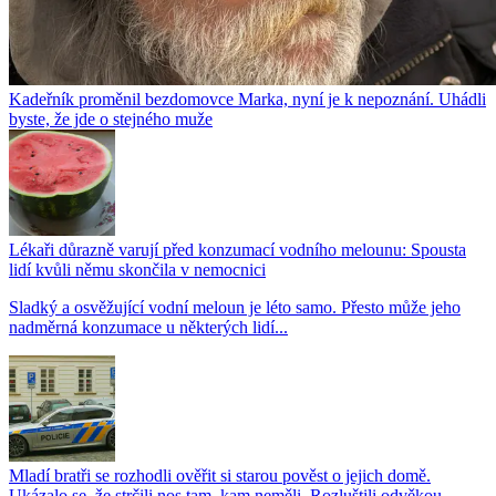
Kadeřník proměnil bezdomovce Marka, nyní je k nepoznání. Uhádli
byste, že jde o stejného muže
Lékaři důrazně varují před konzumací vodního melounu: Spousta
lidí kvůli němu skončila v nemocnici
Sladký a osvěžující vodní meloun je léto samo. Přesto může jeho
nadměrná konzumace u některých lidí...
Mladí bratři se rozhodli ověřit si starou pověst o jejich domě.
Ukázalo se, že strčili nos tam, kam neměli. Rozluštili odvěkou