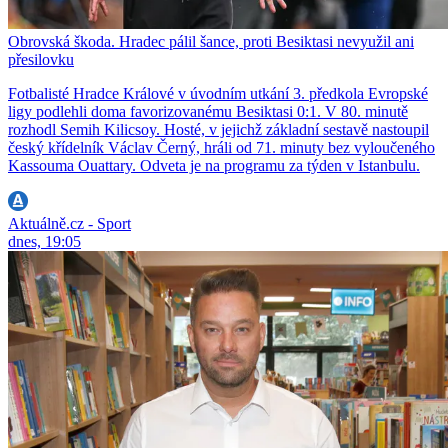
Obrovská škoda. Hradec pálil šance, proti Besiktasi nevyužil ani
přesilovku
Fotbalisté Hradce Králové v úvodním utkání 3. předkola Evropské
ligy podlehli doma favorizovanému Besiktasi 0:1. V 80. minutě
rozhodl Semih Kilicsoy. Hosté, v jejichž základní sestavě nastoupil
český křídelník Václav Černý, hráli od 71. minuty bez vyloučeného
Kassouma Ouattary. Odveta je na programu za týden v Istanbulu.
Aktuálně.cz - Sport
dnes, 19:05