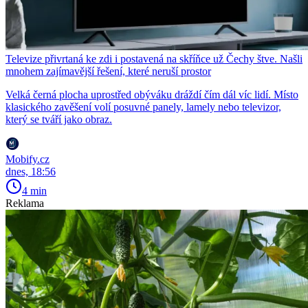
Televize přivrtaná ke zdi i postavená na skříňce už Čechy štve. Našli
mnohem zajímavější řešení, které neruší prostor
Velká černá plocha uprostřed obýváku dráždí čím dál víc lidí. Místo
klasického zavěšení volí posuvné panely, lamely nebo televizor,
který se tváří jako obraz.
Mobify.cz
dnes, 18:56
4 min
Reklama