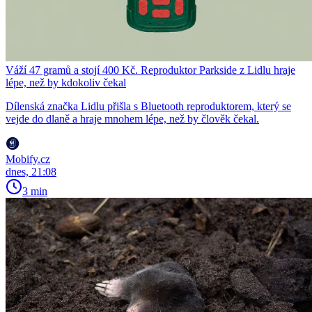
Váží 47 gramů a stojí 400 Kč. Reproduktor Parkside z Lidlu hraje
lépe, než by kdokoliv čekal
Dílenská značka Lidlu přišla s Bluetooth reproduktorem, který se
vejde do dlaně a hraje mnohem lépe, než by člověk čekal.
Mobify.cz
dnes, 21:08
3 min