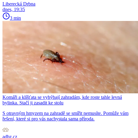
Liberecká Drbna
dnes, 19:35
3 min
Komáři a klíšťata se vyhýbají zahradám, kde roste tahle levná
bylinka. Stačí ji zasadit ke stolu
S otravným hmyzem na zahradě se smířit nemusíte. Pomůže vám
řešení, které si pro vás nachystala sama příroda.
adbz.cz