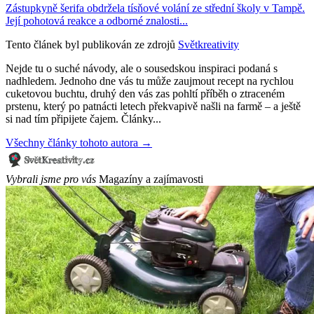
Zástupkyně šerifa obdržela tísňové volání ze střední školy v Tampě.
Její pohotová reakce a odborné znalosti...
Tento článek byl publikován ze zdrojů
Světkreativity
Nejde tu o suché návody, ale o sousedskou inspiraci podaná s
nadhledem. Jednoho dne vás tu může zaujmout recept na rychlou
cuketovou buchtu, druhý den vás zas pohltí příběh o ztraceném
prstenu, který po patnácti letech překvapivě našli na farmě – a ještě
si nad tím připijete čajem. Články...
Všechny články tohoto autora →
Vybrali jsme pro vás
Magazíny a zajímavosti