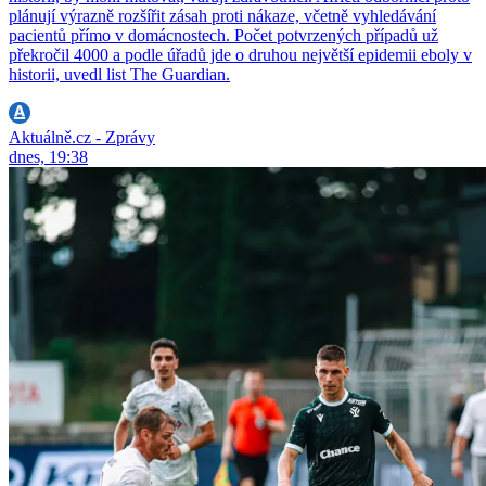
plánují výrazně rozšířit zásah proti nákaze, včetně vyhledávání
pacientů přímo v domácnostech. Počet potvrzených případů už
překročil 4000 a podle úřadů jde o druhou největší epidemii eboly v
historii, uvedl list The Guardian.
Aktuálně.cz - Zprávy
dnes, 19:38