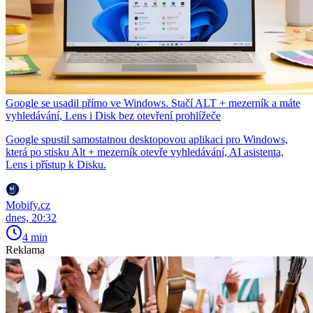
Google se usadil přímo ve Windows. Stačí ALT + mezerník a máte
vyhledávání, Lens i Disk bez otevření prohlížeče
Google spustil samostatnou desktopovou aplikaci pro Windows,
která po stisku Alt + mezerník otevře vyhledávání, AI asistenta,
Lens i přístup k Disku.
Mobify.cz
dnes, 20:32
4 min
Reklama