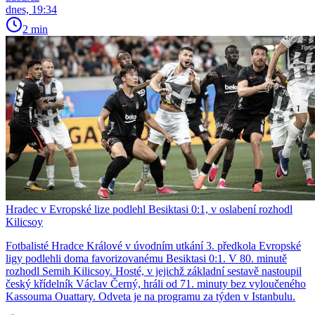
dnes, 19:34
2 min
Hradec v Evropské lize podlehl Besiktasi 0:1, v oslabení rozhodl
Kilicsoy
Fotbalisté Hradce Králové v úvodním utkání 3. předkola Evropské
ligy podlehli doma favorizovanému Besiktasi 0:1. V 80. minutě
rozhodl Semih Kilicsoy. Hosté, v jejichž základní sestavě nastoupil
český křídelník Václav Černý, hráli od 71. minuty bez vyloučeného
Kassouma Ouattary. Odveta je na programu za týden v Istanbulu.