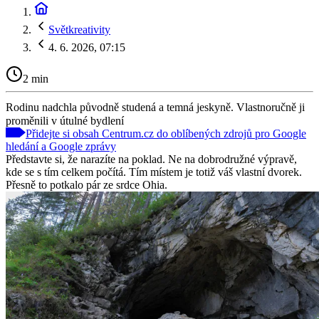
Světkreativity
4. 6. 2026, 07:15
2 min
Rodinu nadchla původně studená a temná jeskyně. Vlastnoručně ji
proměnili v útulné bydlení
Přidejte si obsah Centrum.cz do oblíbených zdrojů pro Google
hledání a Google zprávy
Představte si, že narazíte na poklad. Ne na dobrodružné výpravě,
kde se s tím celkem počítá. Tím místem je totiž váš vlastní dvorek.
Přesně to potkalo pár ze srdce Ohia.