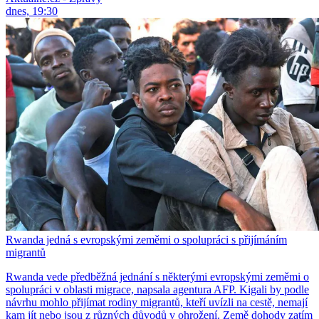
dnes, 19:30
Rwanda jedná s evropskými zeměmi o spolupráci s přijímáním
migrantů
Rwanda vede předběžná jednání s některými evropskými zeměmi o
spolupráci v oblasti migrace, napsala agentura AFP. Kigali by podle
návrhu mohlo přijímat rodiny migrantů, kteří uvízli na cestě, nemají
kam jít nebo jsou z různých důvodů v ohrožení. Země dohody zatím