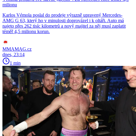
milionu
Karlos Vémola poslal do prodeje výrazně upravený Mercedes-
AMG G 63, který ho v minulosti doprovázel i k oltáři. Auto má
najeto přes 262 tisíc kilometrů a nový majitel za něj musí zaplatit
téměř 4,5 milionu korun.
MMAMAG.cz
dnes, 23:14
1 min