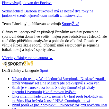
Přirovnávají ji k van der Poelovi
Sedmnáctiletá Barbora Bukovská má za necelé dva roky na
juniorské scéně nejméně osm medailí z mistrovství...
Tento článek byl publikován ze zdrojů
SportyŽivě
Články ze SportyŽivě.cz přinášejí čtenářům aktuální pohled na
sportovní dění doma i ve světě – nejen prostřednictvím výsledků, ale
také díky příběhům, analýzám a pohledu do zákulisí. Obsah se
věnuje široké škále sportů, přičemž silně zastoupený je zejména
fotbal, hokej a bojové sporty, ale...
Všechny články tohoto autora →
Další články z kategorie
Sport
Návrat do reality. Wimbledonská šampionka Nosková ztratila
téměř vyhraný set a na Masters jde překvapivě z kola ven
Salah je v Turecku za boha. Stovky fanoušků přivítaly
legendu Liverpoolu jako filmovou hvězdu
Chci chránit mladé dívky, neměly by hrát proti biologickým
mužům, říká hvězda ženské NBA Cunninghamová
První porážka pro Zbrojovku. Povedený rozjezd nováčka uťal