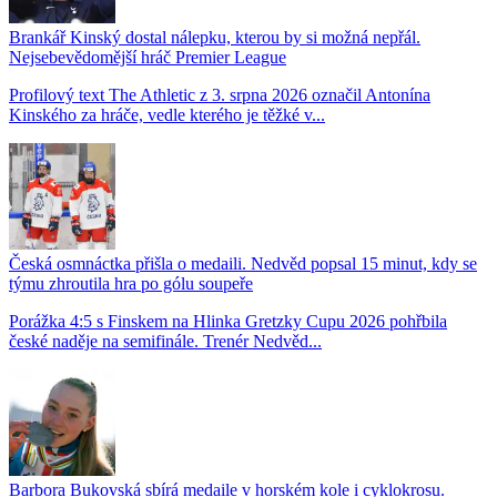
Brankář Kinský dostal nálepku, kterou by si možná nepřál.
Nejsebevědomější hráč Premier League
Profilový text The Athletic z 3. srpna 2026 označil Antonína
Kinského za hráče, vedle kterého je těžké v...
Česká osmnáctka přišla o medaili. Nedvěd popsal 15 minut, kdy se
týmu zhroutila hra po gólu soupeře
Porážka 4:5 s Finskem na Hlinka Gretzky Cupu 2026 pohřbila
české naděje na semifinále. Trenér Nedvěd...
Barbora Bukovská sbírá medaile v horském kole i cyklokrosu.