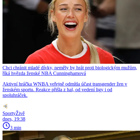
Chci chránit mladé dívky, neměly by hrát proti biologickým mužům,
říká hvězda ženské NBA Cunninghamová
Aktivní hráčka WNBA veřejně odmítla účast transgender žen v
ženském sportu. Reakce přišla z hal, od vedení ligy i od
spoluhráček.
SportyŽivě
dnes, 19:38
3 min