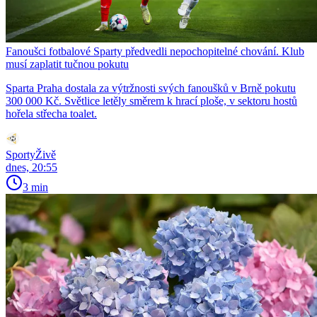
Fanoušci fotbalové Sparty předvedli nepochopitelné chování. Klub
musí zaplatit tučnou pokutu
Sparta Praha dostala za výtržnosti svých fanoušků v Brně pokutu
300 000 Kč. Světlice letěly směrem k hrací ploše, v sektoru hostů
hořela střecha toalet.
SportyŽivě
dnes, 20:55
3 min