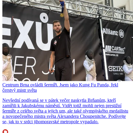
Centrum Brna ovládli šermíři. Jsem jako Kung Fu Panda, řekl
čerstvý mistr světa
Nevšední podívaná se v pátek večer naskytla Brňanům, kteří
zamířili k Jakubskému náměstí. Vidět totiž mohli nejen prestižní
šermíře z celého světa a jejich um, ale také olympijského medailistu
a novopečeného mistra světa Alexandera Choupenitche. Podívejte
se, jak to v srdci jihomoravské metropole vypadalo.