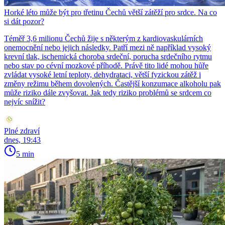
Horké léto může být pro třetinu Čechů větší zátěží pro srdce. Na co
si dát pozor?
Téměř 3,6 milionu Čechů žije s některým z kardiovaskulárních
onemocnění nebo jejich následky. Patří mezi ně například vysoký
krevní tlak, ischemická choroba srdeční, porucha srdečního rytmu
nebo stav po cévní mozkové příhodě. Právě tito lidé mohou hůře
zvládat vysoké letní teploty, dehydrataci, větší fyzickou zátěž i
změny režimu během dovolených. Častější konzumace alkoholu pak
může riziko dále zvyšovat. Jak tedy riziko problémů se srdcem co
nejvíc snížit?
Plné zdraví
dnes, 19:43
5 min