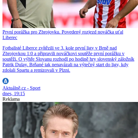
První porážka pro Zbrojovku. Povedený rozjezd nováčka uťal
Liberec
Fotbalisté Liberce zvítězili ve 3. kole první ligy v Brně nad
Zbrojovkou 1:0 a připravili nováčkovi soutěže první porážku v
soutěži. O výhře Slovanu rozhodl po hodině hry slovenský záložník
Patrik Dulay. Brňané tak nenavázali na výtečný start do ligy, kdy
zdolali Spartu a remizovali v Plzni.
Aktuálně.cz - Sport
dnes, 19:15
Reklama