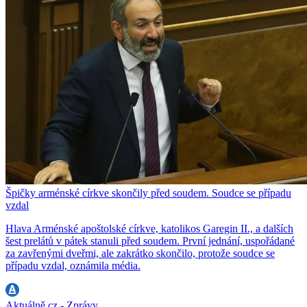
Špičky arménské církve skončily před soudem. Soudce se případu
vzdal
Hlava Arménské apoštolské církve, katolikos Garegin II., a dalších
šest prelátů v pátek stanuli před soudem. První jednání, uspořádané
za zavřenými dveřmi, ale zakrátko skončilo, protože soudce se
případu vzdal, oznámila média.
Aktuálně.cz - Zprávy