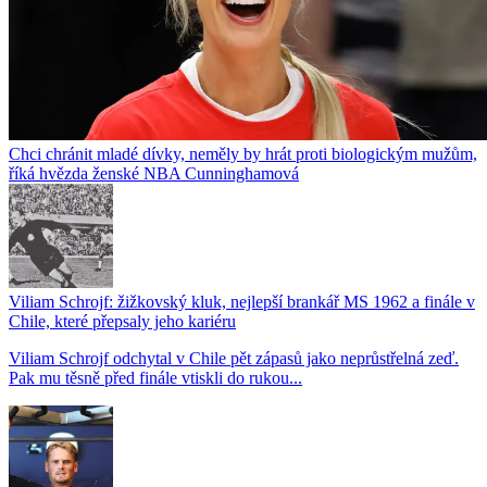
Chci chránit mladé dívky, neměly by hrát proti biologickým mužům,
říká hvězda ženské NBA Cunninghamová
Viliam Schrojf: žižkovský kluk, nejlepší brankář MS 1962 a finále v
Chile, které přepsaly jeho kariéru
Viliam Schrojf odchytal v Chile pět zápasů jako neprůstřelná zeď.
Pak mu těsně před finále vtiskli do rukou...