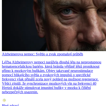
Alzheimerova nemoc: Světlo a zvuk zpomalují průběh
Léčba Alzheimerovy nemoci narážela dlouhá léta na neprostupnou
hematoencefalickou bariéru, která bránila většině léků proniknout
přímo k mozkovým buňkám. Objev takzvané neurostimulace
pomocí blikajícího světla a zvukových impulsů o specifické
frekvenci však přináší zcela nový pohled na možnost regenerace.
Vědci zjistili, že synchronizace mozkových vln na frekvenci 40
Hertzů dokáže stimulovat imunitní buňky v mozku k čištění
nebezpečných usazenin.
Plné zdraví