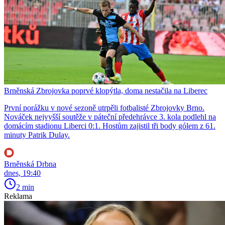
Brněnská Zbrojovka poprvé klopýtla, doma nestačila na Liberec
První porážku v nové sezoně utrpěli fotbalisté Zbrojovky Brno.
Nováček nejvyšší soutěže v páteční předehrávce 3. kola podlehl na
domácím stadionu Liberci 0:1. Hostům zajistil tři body gólem z 61.
minuty Patrik Dulay.
Brněnská Drbna
dnes, 19:40
2 min
Reklama