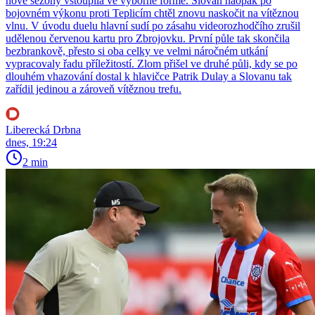
nové sezony vstoupila ve výborné formě. Slovan naopak po
bojovném výkonu proti Teplicím chtěl znovu naskočit na vítěznou
vlnu. V úvodu duelu hlavní sudí po zásahu videorozhodčího zrušil
udělenou červenou kartu pro Zbrojovku. První půle tak skončila
bezbrankově, přesto si oba celky ve velmi náročném utkání
vypracovaly řadu příležitostí. Zlom přišel ve druhé půli, kdy se po
dlouhém vhazování dostal k hlavičce Patrik Dulay a Slovanu tak
zařídil jedinou a zároveň vítěznou trefu.
Liberecká Drbna
dnes, 19:24
2 min