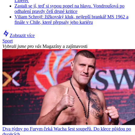
Liberec
Zastali se jí, teď si sypou popel na hlavu. Vondroušová po
odhalení pravdy čelí drsné kritice
Viliam Schrojf: žižkovský kluk, nejlepší brankář MS 1962 a
finále v Chile, které přepsaly jeho kariéru
Zobrazit více
Sport
Vybrali jsme pro vás
Magazíny a zajímavosti
Dva týdny po Furym čeká Wacha šest soupeřů. Do klece půjdou po
dvojicích