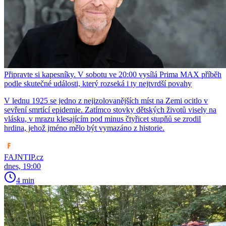
Připravte si kapesníky. V sobotu ve 20:00 vysílá Prima MAX příběh
podle skutečné události, který rozseká i ty nejtvrdší povahy
V lednu 1925 se jedno z nejizolovanějších míst na Zemi ocitlo v
sevření smrtící epidemie. Zatímco stovky dětských životů visely na
vlásku, v mrazu klesajícím pod minus čtyřicet stupňů se zrodil
hrdina, jehož jméno mělo být vymazáno z historie.
FAJNTIP.cz
dnes, 19:00
4 min