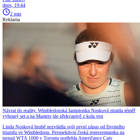
dnes, 19:44
2 min
Reklama
Návrat do reality. Wimbledonská šampionka Nosková ztratila téměř
vyhraný set a na Masters jde překvapivě z kola ven
Linda Nosková hrubě nezvládla svůj první zápas od životního
triumfu ve Wimbledonu. Perspektivní česká reprezentantka na
turnaji WTA 1000 v Torontu podlehla Američance Caty