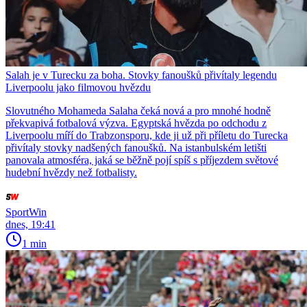
Salah je v Turecku za boha. Stovky fanoušků přivítaly legendu
Liverpoolu jako filmovou hvězdu
Slovutného Mohameda Salaha čeká nová a pro mnohé hodně
překvapivá fotbalová výzva. Egyptská hvězda po odchodu z
Liverpoolu míří do Trabzonsporu, kde ji už při příletu do Turecka
přivítaly stovky nadšených fanoušků. Na istanbulském letišti
panovala atmosféra, jaká se běžně pojí spíš s příjezdem světové
hudební hvězdy než fotbalisty.
SportWin
dnes, 19:41
1 min