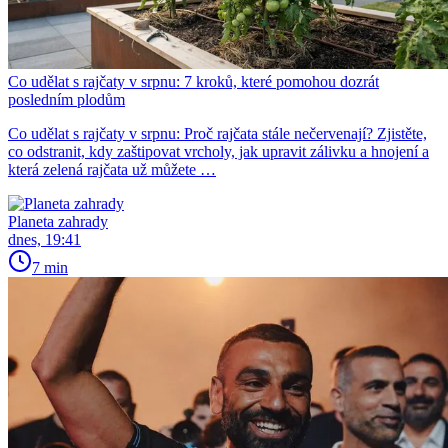
Co udělat s rajčaty v srpnu: 7 kroků, které pomohou dozrát
posledním plodům
Co udělat s rajčaty v srpnu: Proč rajčata stále nečervenají? Zjistěte,
co odstranit, kdy zaštipovat vrcholy, jak upravit zálivku a hnojení a
která zelená rajčata už můžete …
Planeta zahrady
dnes, 19:41
7 min