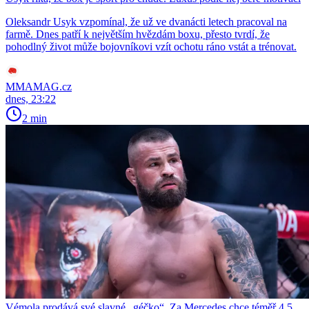
Oleksandr Usyk vzpomínal, že už ve dvanácti letech pracoval na
farmě. Dnes patří k největším hvězdám boxu, přesto tvrdí, že
pohodlný život může bojovníkovi vzít ochotu ráno vstát a trénovat.
MMAMAG.cz
dnes, 23:22
2 min
Vémola prodává své slavné „géčko“. Za Mercedes chce téměř 4,5