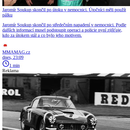
Jaromír Soukup skončil po útoku v nemocnici. Útočníci měli použít
pálku
Jaromír Soukup skončil po středečním napadení v nemocnici. Podle
dalších informací musel podstoupit operaci a policie nyní zjišťuje,
kdo za útokem stál a co bylo jeho motivem.
MMAMAG.cz
dnes, 23:09
1 min
Reklama