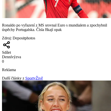
Ronaldo po vyřazení z MS srovnal Euro s mundialem a zpochybnil
úspěchy Portugalska. Čísla říkají opak
Zdroj
:
Depositphotos
Sdílet
Denní
výzva
0
Reklama
Další články z
SportyŽivě