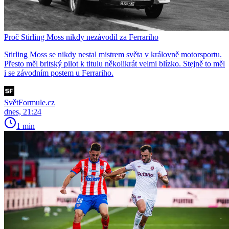
Proč Stirling Moss nikdy nezávodil za Ferrariho
Stirling Moss se nikdy nestal mistrem světa v královně motorsportu.
Přesto měl britský pilot k titulu několikrát velmi blízko. Stejně to měl
i se závodním postem u Ferrariho.
SvětFormule.cz
dnes, 21:24
1 min