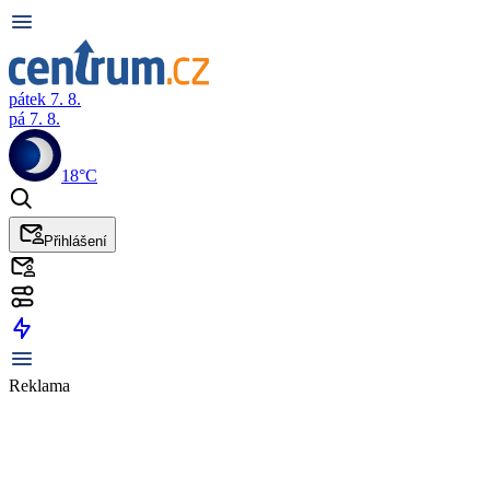
pátek 7. 8.
pá 7. 8.
18°C
Přihlášení
Reklama