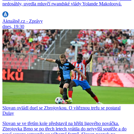
nedosáhly, uvedla mluvčí rwandské vlády Yolande Makoloová.
Aktuálně.cz - Zprávy
dnes, 19:30
Slovan ovládl duel se Zbrojovkou. O vítěznou trefu se postaral
Dulay
Slovan se ve třetím kole představil na hřišti ligového nováčka.
Zbrojovka Brno se po třech letech vrátila do nejvyšší soutěže a do