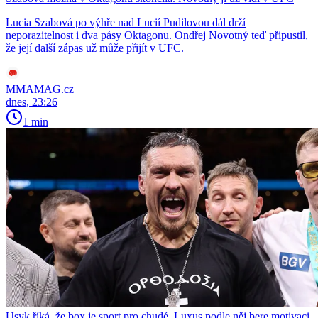
Lucia Szabová po výhře nad Lucií Pudilovou dál drží
neporazitelnost i dva pásy Oktagonu. Ondřej Novotný teď připustil,
že její další zápas už může přijít v UFC.
MMAMAG.cz
dnes, 23:26
1 min
Usyk říká, že box je sport pro chudé. Luxus podle něj bere motivaci