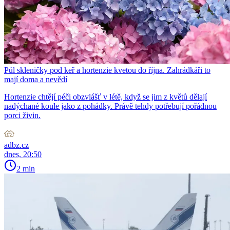
Půl skleničky pod keř a hortenzie kvetou do října. Zahrádkáři to
mají doma a nevědí
Hortenzie chtějí péči obzvlášť v létě, když se jim z květů dělají
nadýchané koule jako z pohádky. Právě tehdy potřebují pořádnou
porci živin.
adbz.cz
dnes, 20:50
2 min