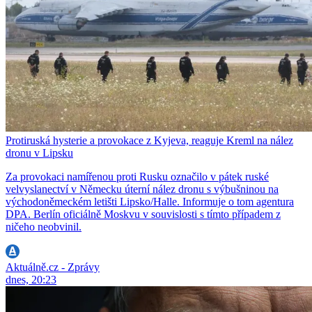
Protiruská hysterie a provokace z Kyjeva, reaguje Kreml na nález
dronu v Lipsku
Za provokaci namířenou proti Rusku označilo v pátek ruské
velvyslanectví v Německu úterní nález dronu s výbušninou na
východoněmeckém letišti Lipsko/Halle. Informuje o tom agentura
DPA. Berlín oficiálně Moskvu v souvislosti s tímto případem z
ničeho neobvinil.
Aktuálně.cz - Zprávy
dnes, 20:23