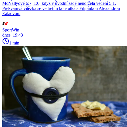
McNallyové 6:7, 1:6, když v úvodní sadě neudržela vedení 5:1.
Překvapivá vítězka se ve třetím kole utká s Filipínkou Alexandrou
Ealaovou.
SportWin
dnes, 19:43
1 min