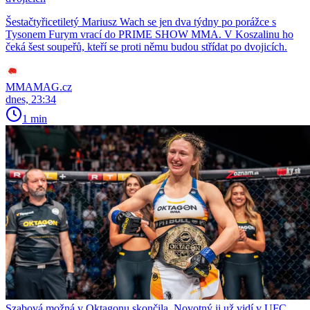
Šestačtyřicetiletý Mariusz Wach se jen dva týdny po porážce s
Tysonem Furym vrací do PRIME SHOW MMA. V Koszalinu ho
čeká šest soupeřů, kteří se proti němu budou střídat po dvojicích.
MMAMAG.cz
dnes, 23:34
1 min
Szabová možná v Oktagonu skončila. Novotný ji už vidí v UFC