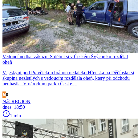
Vedoucí nedbal zákazu. S dětmi si v Českém Švýcarsku rozdělal
oheň
V jeskyni pod Pravčickou bránou nedaleko Hřenska na Děčínsku si
skupina nezletilých s vedoucím rozdělala oheň, který při odchodu
neuhasila. V národním parku České…
Náš REGION
dnes, 18:50
1 min