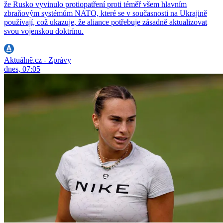
že Rusko vyvinulo protiopatření proti téměř všem hlavním
zbraňovým systémům NATO, které se v současnosti na Ukrajině
používají, což ukazuje, že aliance potřebuje zásadně aktualizovat
svou vojenskou doktrínu.
Aktuálně.cz - Zprávy
dnes, 07:05