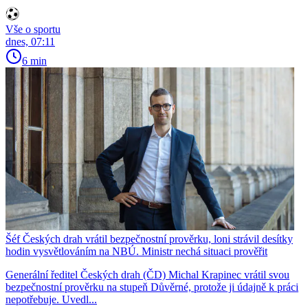
Vše o sportu
dnes, 07:11
6 min
Šéf Českých drah vrátil bezpečnostní prověrku, loni strávil desítky
hodin vysvětlováním na NBÚ. Ministr nechá situaci prověřit
Generální ředitel Českých drah (ČD) Michal Krapinec vrátil svou
bezpečnostní prověrku na stupeň Důvěrné, protože ji údajně k práci
nepotřebuje. Uvedl...