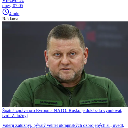
VIPživot.cz
dnes, 07:05
4 min
Reklama
Špatná zpráva pro Evropu a NATO. Rusko je dokázalo vynulovat,
tvrdí Zalužnyj
Valerij Zalužnyj, bývalý velitel ukrajinských ozbrojených sil, uvedl,