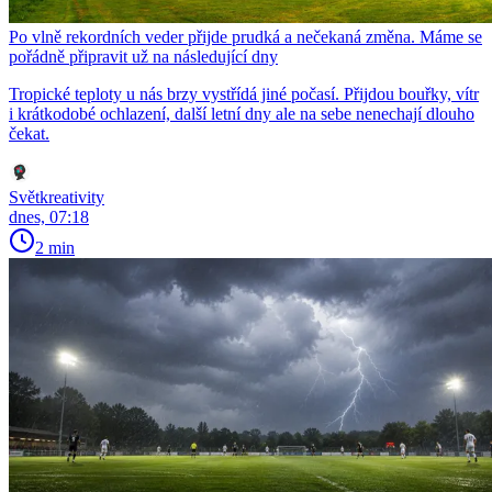
Po vlně rekordních veder přijde prudká a nečekaná změna. Máme se
pořádně připravit už na následující dny
Tropické teploty u nás brzy vystřídá jiné počasí. Přijdou bouřky, vítr
i krátkodobé ochlazení, další letní dny ale na sebe nenechají dlouho
čekat.
Světkreativity
dnes, 07:18
2 min