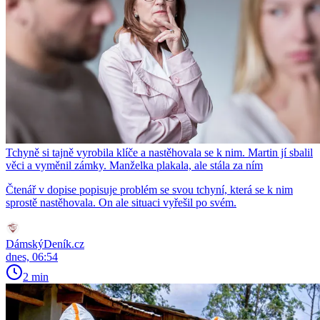
Tchyně si tajně vyrobila klíče a nastěhovala se k nim. Martin jí sbalil
věci a vyměnil zámky. Manželka plakala, ale stála za ním
Čtenář v dopise popisuje problém se svou tchyní, která se k nim
sprostě nastěhovala. On ale situaci vyřešil po svém.
DámskýDeník.cz
dnes, 06:54
2 min