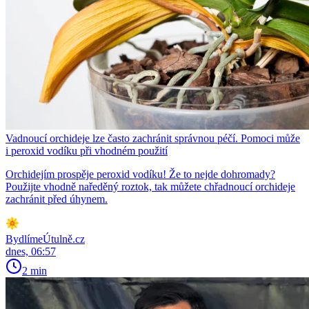
Vadnoucí orchideje lze často zachránit správnou péčí. Pomoci může
i peroxid vodíku při vhodném použití
Orchidejím prospěje peroxid vodíku! Že to nejde dohromady?
Použijte vhodně naředěný roztok, tak můžete chřadnoucí orchideje
zachránit před úhynem.
BydlímeÚtulně.cz
dnes, 06:57
2 min