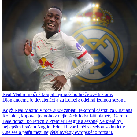
Real Madrid možná koupil nejdražšího hráče své historie.
Diomandemu je devatenáct a za Leipzig odehrál jedinou sezonu
Když Real Madrid v roce 2009 zaplatil rekordní částku za Cristiana
Ronalda, kupoval jednoho z nejlepších fotbalistů planety. Gareth
Bale dorazil po letech v Premier League a sezoně, ve které byl
nejlepším hráčem Anglie. Eden Hazard měl za sebou sedm let v
Chelsea a patřil mezi největší hvězdy evropského fotbalu.