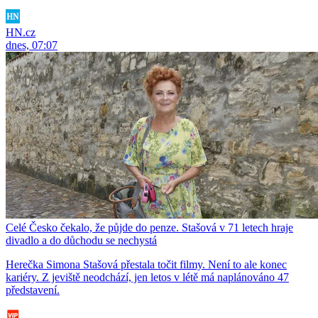
HN.cz
dnes, 07:07
Celé Česko čekalo, že půjde do penze. Stašová v 71 letech hraje
divadlo a do důchodu se nechystá
Herečka Simona Stašová přestala točit filmy. Není to ale konec
kariéry. Z jeviště neodchází, jen letos v létě má naplánováno 47
představení.