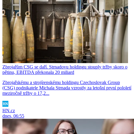
Zbrojařům CSG se daří. Strnadovu holdingu stouply tržby skoro o
pětinu, EBITDA překonala 20 miliard
Zbrojařskému a strojírenskému holdingu Czechoslovak Group
(CSG) podnikatele Michala Strnada vzrostly za letošní první pololetí
meziročně tržby o 17,2...
HN.cz
dnes, 06:55