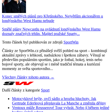
Konec smělých plánů pro Křetínského. Největším akcionářem u
londýnského West Hamu nebude
Smělé plány Newcastlu na ovládnutí londýnského West Hamu
doznaly značných trhlin. Majitel pražské Sparty...
Tento článek byl publikován ze zdrojů
SportWin
Články ze SportWin.cz přinášejí svěží pohled na sport – kombinují
aktuální zprávy s lehkostí, nadsázkou i špetkou zábavy. Věnují se
především populárním sportům, jako je fotbal, hokej, tenis nebo
bojové sporty, ale objevují se i méně tradiční témata a kuriózní
momenty ze světa sportovního...
Všechny články tohoto autora →
Další články z kategorie
Sport
Motocyklové brýle, ovčí sádlo a hrozba hluchoty. Jak
Gertrude Ederleová přeplavala La Manche a změnila dějiny
Ventoux může Reusserové Tour vyhrát. Nebo jí během jediné