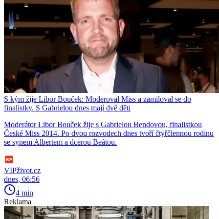
S kým žije Libor Bouček: Moderoval Miss a zamiloval se do
finalistky. S Gabrielou dnes mají dvě děti
Moderátor Libor Bouček žije s Gabrielou Bendovou, finalistkou
České Miss 2014. Po dvou rozvodech dnes tvoří čtyřčlennou rodinu
se synem Albertem a dcerou Beátou.
VIPživot.cz
dnes, 06:56
4 min
Reklama