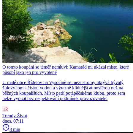
O tomto koupání se téměř nemluví: Kamarád mi ukázal místo, které
působí jako jen pro vyvolené
U malé obce Řídelov na Vysočině se mezi stromy ukrývá bývalý
žulový lom s čistou vodou a výrazně klidnější atmosférou než na
běžných koupalištích. Místo patří potápěčskému klubu, proto sem
nelze vyrazit bez respektování podmínek provozovatele.
Trendy Život
dnes, 07:11
3 min