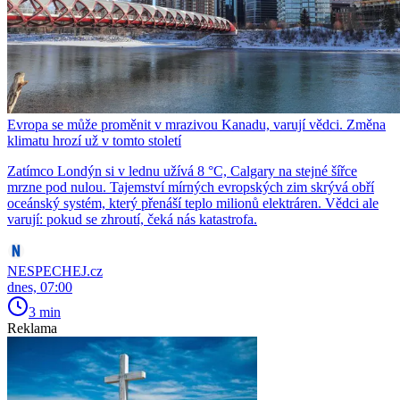
Evropa se může proměnit v mrazivou Kanadu, varují vědci. Změna
klimatu hrozí už v tomto století
Zatímco Londýn si v lednu užívá 8 °C, Calgary na stejné šířce
mrzne pod nulou. Tajemství mírných evropských zim skrývá obří
oceánský systém, který přenáší teplo milionů elektráren. Vědci ale
varují: pokud se zhroutí, čeká nás katastrofa.
NESPECHEJ.cz
dnes, 07:00
3 min
Reklama