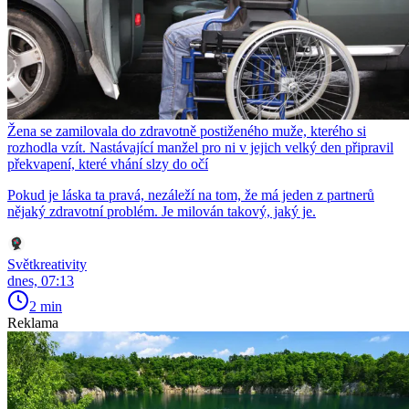
Žena se zamilovala do zdravotně postiženého muže, kterého si
rozhodla vzít. Nastávající manžel pro ni v jejich velký den připravil
překvapení, které vhání slzy do očí
Pokud je láska ta pravá, nezáleží na tom, že má jeden z partnerů
nějaký zdravotní problém. Je milován takový, jaký je.
Světkreativity
dnes, 07:13
2 min
Reklama