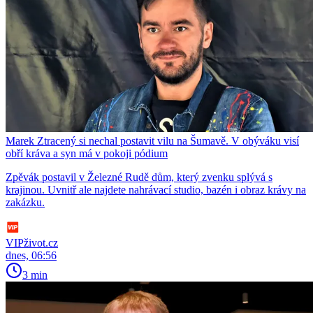
Marek Ztracený si nechal postavit vilu na Šumavě. V obýváku visí
obří kráva a syn má v pokoji pódium
Zpěvák postavil v Železné Rudě dům, který zvenku splývá s
krajinou. Uvnitř ale najdete nahrávací studio, bazén i obraz krávy na
zakázku.
VIPživot.cz
dnes, 06:56
3 min