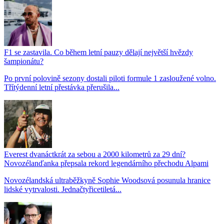
F1 se zastavila. Co během letní pauzy dělají největší hvězdy
šampionátu?
Po první polovině sezony dostali piloti formule 1 zasloužené volno.
Třítýdenní letní přestávka přerušila...
Everest dvanáctkrát za sebou a 2000 kilometrů za 29 dní?
Novozélanďanka přepsala rekord legendárního přechodu Alpami
Novozélandská ultraběžkyně Sophie Woodsová posunula hranice
lidské vytrvalosti. Jednačtyřicetiletá...