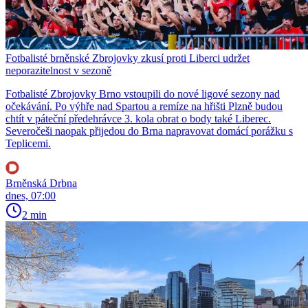
Fotbalisté brněnské Zbrojovky zkusí proti Liberci udržet
neporazitelnost v sezoně
Fotbalisté Zbrojovky Brno vstoupili do nové ligové sezony nad
očekávání. Po výhře nad Spartou a remíze na hřišti Plzně budou
chtít v páteční předehrávce 3. kola obrat o body také Liberec.
Severočeši naopak přijedou do Brna napravovat domácí porážku s
Teplicemi.
Brněnská Drbna
dnes, 07:00
2 min