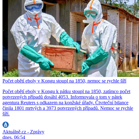
Počet obětí eboly v Kongu stoupl na 1850, nemoc se rychle šíří
Počet obětí eboly v Kongu k pátku stoupl na 1850, zatímco počet
potvrzených případů dosáhl 4053. Informovala o tom v pátek
agentura Reuters s odkazem na konžské úřady. Čtvrteční bilance
činila 1801 mrtvých a 3973 potvrzených případů. Nemoc se rychle
šíří.
Aktuálně.cz - Zprávy
dnes, 06:54