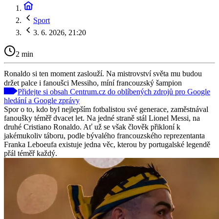
Sport
3. 6. 2026, 21:20
2 min
Ronaldo si ten moment zaslouží. Na mistrovství světa mu budou
držet palce i fanoušci Messiho, míní francouzský šampion
Přidejte si obsah Centrum.cz do oblíbených zdrojů pro Google
hledání a Google zprávy
Spor o to, kdo byl nejlepším fotbalistou své generace, zaměstnával
fanoušky téměř dvacet let. Na jedné straně stál Lionel Messi, na
druhé Cristiano Ronaldo. Ať už se však člověk přikloní k
jakémukoliv táboru, podle bývalého francouzského reprezentanta
Franka Leboeufa existuje jedna věc, kterou by portugalské legendě
přál téměř každý.