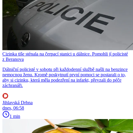
Cizinka tiše sténala na čerpací stanici u dálnice. Pomohli jí policisté
z Beranova
Dálniční policisté v sobotu při každodenní službě našli na benzince
nemocnou ženu. Kromě poskytnutí první pomoci se postarali o to,
aby si cizinku, která měla podezření na infarkt, převzali do péče
záchranáři.
Jihlavská Drbna
dnes, 06:58
1 min