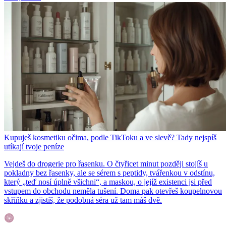
Kupuješ kosmetiku očima, podle TikToku a ve slevě? Tady nejspíš
utíkají tvoje peníze
Vejdeš do drogerie pro řasenku. O čtyřicet minut později stojíš u
pokladny bez řasenky, ale se sérem s peptidy, tvářenkou v odstínu,
který „teď nosí úplně všichni“, a maskou, o jejíž existenci jsi před
vstupem do obchodu neměla tušení. Doma pak otevřeš koupelnovou
skříňku a zjistíš, že podobná séra už tam máš dvě.