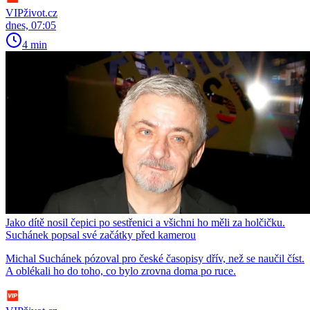
VIPživot.cz
dnes, 07:05
4 min
Jako dítě nosil čepici po sestřenici a všichni ho měli za holčičku.
Suchánek popsal své začátky před kamerou
Michal Suchánek pózoval pro české časopisy dřív, než se naučil číst.
A oblékali ho do toho, co bylo zrovna doma po ruce.