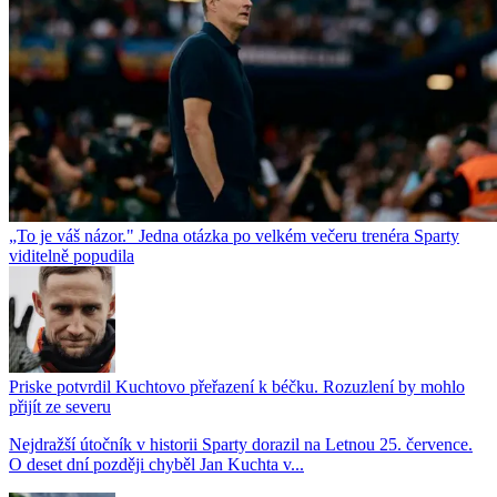
„To je váš názor." Jedna otázka po velkém večeru trenéra Sparty
viditelně popudila
Priske potvrdil Kuchtovo přeřazení k béčku. Rozuzlení by mohlo
přijít ze severu
Nejdražší útočník v historii Sparty dorazil na Letnou 25. července.
O deset dní později chyběl Jan Kuchta v...