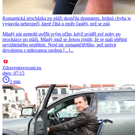
Romantická procházka po pláži skončila dramatem. Jediná chyba je
vystavila nebezpečí, které číhá u moře častěji, než se zdá
Mladý pár nemohl uvěřit svým očím, když uviděl své nohy po
procházce po pláži. Mladý muž se ženou zjistili, že se stali obětmi
neviditelného nepřítele. Není nic romantičtějšího, než strávit
dovolenou s milovanou osobou [...]...
Zdravestravovani.eu
dnes, 07:15
2 min