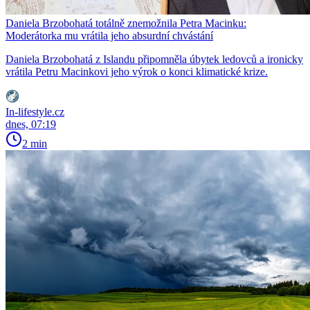
Daniela Brzobohatá totálně znemožnila Petra Macinku:
Moderátorka mu vrátila jeho absurdní chvástání
Daniela Brzobohatá z Islandu připomněla úbytek ledovců a ironicky
vrátila Petru Macinkovi jeho výrok o konci klimatické krize.
In-lifestyle.cz
dnes, 07:19
2 min