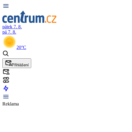
pátek 7. 8.
pá 7. 8.
20°C
Přihlášení
Reklama