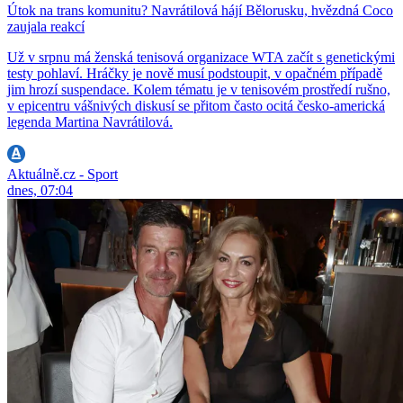
Útok na trans komunitu? Navrátilová hájí Bělorusku, hvězdná Coco
zaujala reakcí
Už v srpnu má ženská tenisová organizace WTA začít s genetickými
testy pohlaví. Hráčky je nově musí podstoupit, v opačném případě
jim hrozí suspendace. Kolem tématu je v tenisovém prostředí rušno,
v epicentru vášnivých diskusí se přitom často ocitá česko-americká
legenda Martina Navrátilová.
Aktuálně.cz - Sport
dnes, 07:04