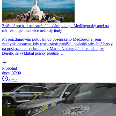
Zničená socha i nekonečné hledání pokoje. Medžugorský apel na
mír rezonuje dnes více než kdy jindy
Při prázdninovém putování do bosenského Medžugorje jsem
zachytila moment, kdy restaurátoři nanášeli poslední tahy bílé barvy
na poškozenou sochu Panny Marie. Nedávný útok vandala, ze
kterého se vyklubal polský poutník…
Proboha!
dnes, 07:00
4 min