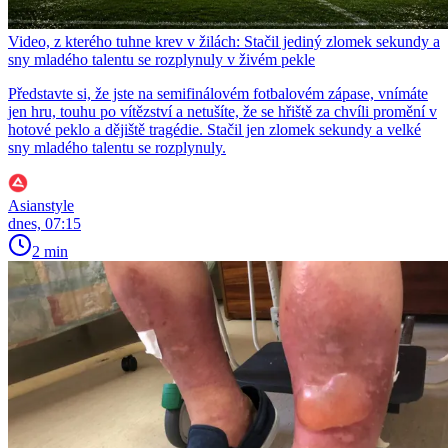
Video, z kterého tuhne krev v žilách: Stačil jediný zlomek sekundy a
sny mladého talentu se rozplynuly v živém pekle
Představte si, že jste na semifinálovém fotbalovém zápase, vnímáte
jen hru, touhu po vítězství a netušíte, že se hřiště za chvíli promění v
hotové peklo a dějiště tragédie. Stačil jen zlomek sekundy a velké
sny mladého talentu se rozplynuly.
Asianstyle
dnes, 07:15
2 min