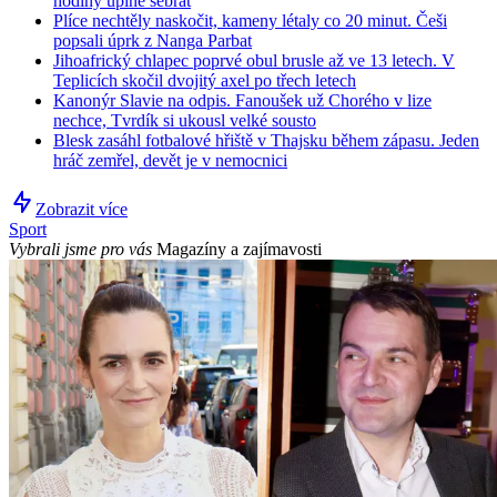
hodiny úplně sebrat
Plíce nechtěly naskočit, kameny létaly co 20 minut. Češi
popsali úprk z Nanga Parbat
Jihoafrický chlapec poprvé obul brusle až ve 13 letech. V
Teplicích skočil dvojitý axel po třech letech
Kanonýr Slavie na odpis. Fanoušek už Chorého v lize
nechce, Tvrdík si ukousl velké sousto
Blesk zasáhl fotbalové hřiště v Thajsku během zápasu. Jeden
hráč zemřel, devět je v nemocnici
Zobrazit více
Sport
Vybrali jsme pro vás
Magazíny a zajímavosti