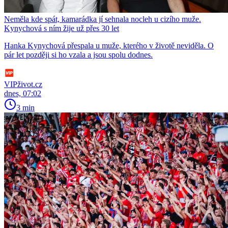
Neměla kde spát, kamarádka jí sehnala nocleh u cizího muže.
Kynychová s ním žije už přes 30 let
Hanka Kynychová přespala u muže, kterého v životě neviděla. O
pár let později si ho vzala a jsou spolu dodnes.
VIPživot.cz
dnes, 07:02
3 min