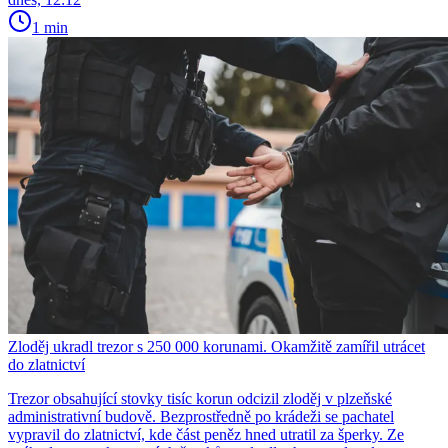
1 min
Zloděj ukradl trezor s 250 000 korunami. Okamžitě zamířil utrácet
do zlatnictví
Trezor obsahující stovky tisíc korun odcizil zloděj v plzeňské
administrativní budově. Bezprostředně po krádeži se pachatel
vypravil do zlatnictví, kde část peněz hned utratil za šperky. Ze