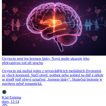
Oxytocin není jen hormon lásky. Nová studie ukazuje jeho
překvapivou roli při strachu
Oxytocin má možná jeden z nejzavádějících mediálních životopisů
ze všech hormonů. Stačí objetí, polibek nebo pohled na dítě a někde
se téměř jistě objeví označení „hormon lásky“. Skutečná biologie je
mnohem méně romantická.
Kód Enigma
dnes, 12:14