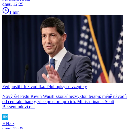
dnes, 12:25
1 min
Fed pustil trh z vodítka. Dluhopisy se vzepřely
Nový šéf Fedu Kevin Warsh zkouší nezvyklou terapii: méně návodů
od centrální banky, více prostoru pro trh. Ministr financí Scott
Bessent mluví o...
HN.cz
dnes, 12:25