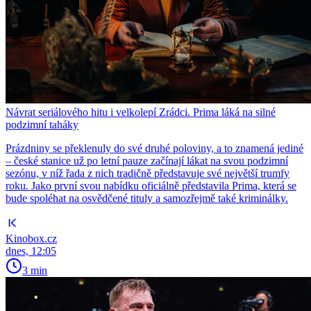
Návrat seriálového hitu i velkolepí Zrádci. Prima láká na silné
podzimní taháky
Prázdniny se překlenuly do své druhé poloviny, a to znamená jediné
– české stanice už po letní pauze začínají lákat na svou podzimní
sezónu, v níž řada z nich tradičně představuje své největší trumfy
roku. Jako první svou nabídku oficiálně představila Prima, která se
bude spoléhat na osvědčené tituly a samozřejmě také kriminálky.
Kinobox.cz
dnes, 12:05
3 min