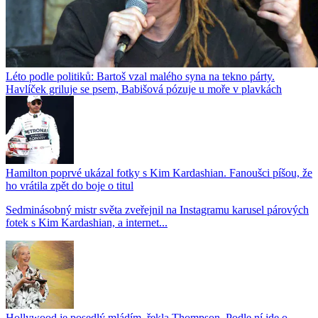
Léto podle politiků: Bartoš vzal malého syna na tekno párty.
Havlíček griluje se psem, Babišová pózuje u moře v plavkách
Hamilton poprvé ukázal fotky s Kim Kardashian. Fanoušci píšou, že
ho vrátila zpět do boje o titul
Sedminásobný mistr světa zveřejnil na Instagramu karusel párových
fotek s Kim Kardashian, a internet...
Hollywood je posedlý mládím, řekla Thompson. Podle ní jde o