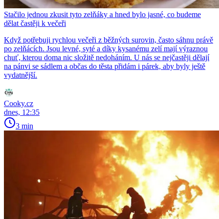
Stačilo jednou zkusit tyto zelňáky a hned bylo jasné, co budeme
dělat častěji k večeři
Když potřebuji rychlou večeři z běžných surovin, často sáhnu právě
po zelňácích. Jsou levné, syté a díky kysanému zelí mají výraznou
chuť, kterou doma nic složitě nedoháním. U nás se nejčastěji dělají
na pánvi se sádlem a občas do těsta přidám i párek, aby byly ještě
vydatnější.
Cooky.cz
dnes, 12:35
3 min