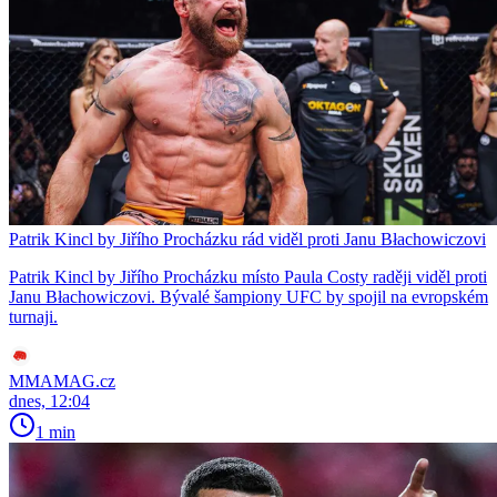
Patrik Kincl by Jiřího Procházku rád viděl proti Janu Błachowiczovi
Patrik Kincl by Jiřího Procházku místo Paula Costy raději viděl proti
Janu Błachowiczovi. Bývalé šampiony UFC by spojil na evropském
turnaji.
MMAMAG.cz
dnes, 12:04
1 min