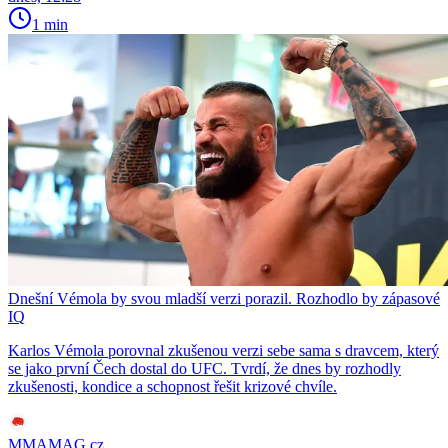
1 min
Dnešní Vémola by svou mladší verzi porazil. Rozhodlo by zápasové
IQ
Karlos Vémola porovnal zkušenou verzi sebe sama s dravcem, který
se jako první Čech dostal do UFC. Tvrdí, že dnes by rozhodly
zkušenosti, kondice a schopnost řešit krizové chvíle.
MMAMAG.cz