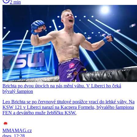
2 min
Brichta po dvou útocích na pás mění váhu. V Liberci ho čeká
bývalý šampion
Leo Brichta se po červnové titulové porážce vrací do lehké váhy. Na
KSW 121 v Liberci narazí na Kacpera Formelu, bývalého šampiona
FEN a devátého muže žebříčku KSW.
MMAMAG.cz
dnes, 12:28