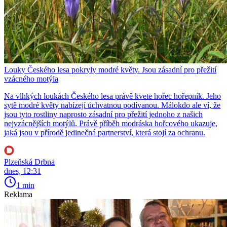
Louky Českého lesa pokryly modré květy. Jsou zásadní pro přežití
vzácného motýla
Na vlhkých loukách Českého lesa právě kvete hořec hořepník. Jeho
sytě modré květy nabízejí úchvatnou podívanou. Málokdo ale ví, že
jsou tyto rostliny naprosto zásadní pro přežití jednoho z našich
nejvzácnějších motýlů. Právě příběh modráska hořcového ukazuje,
jaká jsou v přírodě jedinečná partnerství, která stojí za ochranu.
Plzeňská Drbna
dnes, 12:31
1 min
Reklama