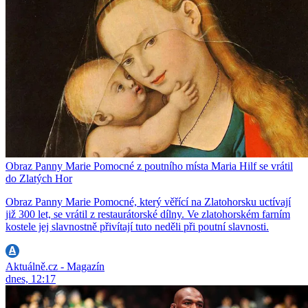
Obraz Panny Marie Pomocné z poutního místa Maria Hilf se vrátil
do Zlatých Hor
Obraz Panny Marie Pomocné, který věřící na Zlatohorsku uctívají
již 300 let, se vrátil z restaurátorské dílny. Ve zlatohorském farním
kostele jej slavnostně přivítají tuto neděli při poutní slavnosti.
Aktuálně.cz - Magazín
dnes, 12:17