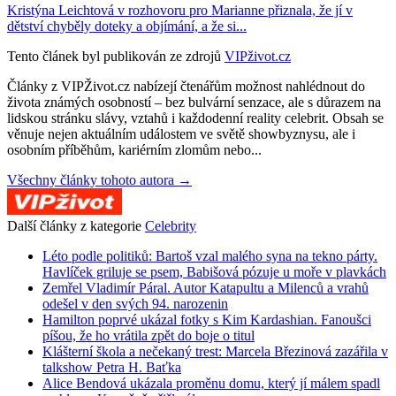
Kristýna Leichtová v rozhovoru pro Marianne přiznala, že jí v
dětství chyběly doteky a objímání, a že si...
Tento článek byl publikován ze zdrojů
VIPživot.cz
Články z VIPŽivot.cz nabízejí čtenářům možnost nahlédnout do
života známých osobností – bez bulvární senzace, ale s důrazem na
lidskou stránku slávy, vztahů i každodenní reality celebrit. Obsah se
věnuje nejen aktuálním událostem ve světě showbyznysu, ale i
osobním příběhům, kariérním zlomům nebo...
Všechny články tohoto autora →
Další články z kategorie
Celebrity
Léto podle politiků: Bartoš vzal malého syna na tekno párty.
Havlíček griluje se psem, Babišová pózuje u moře v plavkách
Zemřel Vladimír Páral. Autor Katapultu a Milenců a vrahů
odešel v den svých 94. narozenin
Hamilton poprvé ukázal fotky s Kim Kardashian. Fanoušci
píšou, že ho vrátila zpět do boje o titul
Klášterní škola a nečekaný trest: Marcela Březinová zazářila v
talkshow Petra H. Baťka
Alice Bendová ukázala proměnu domu, který jí málem spadl