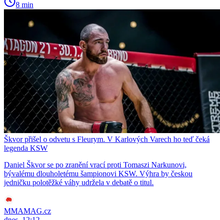
8 min
Škvor přišel o odvetu s Fleurym. V Karlových Varech ho teď čeká
legenda KSW
Daniel Škvor se po zranění vrací proti Tomaszi Narkunovi,
bývalému dlouholetému šampionovi KSW. Výhra by českou
jedničku polotěžké váhy udržela v debatě o titul.
MMAMAG.cz
dnes, 12:12