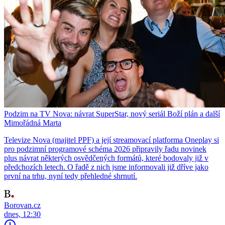
Podzim na TV Nova: návrat SuperStar, nový seriál Boží plán a další
Mimořádná Marta
Televize Nova (majitel PPF) a její streamovací platforma Oneplay si
pro podzimní programové schéma 2026 připravily řadu novinek
plus návrat některých osvědčených formátů, které bodovaly již v
předchozích letech. O řadě z nich jsme informovali již dříve jako
první na trhu, nyní tedy přehledné shrnutí.
Borovan.cz
dnes, 12:30