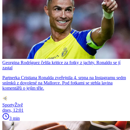
Georgina Rodríguez čelila kritice za fotky z jachty. Ronaldo se jí
zastal
Partnerka Cristiana Ronalda zveřejnila 4. srpna na Instagramu sedm
snímků z dovolené na Mallorce. Pod fotkami se strhla lavina
komentářů o jejím těle.
SportyŽivě
dnes, 12:01
3 min