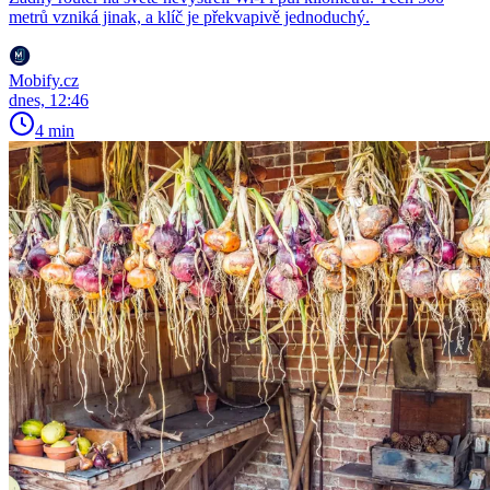
metrů vzniká jinak, a klíč je překvapivě jednoduchý.
Mobify.cz
dnes, 12:46
4 min