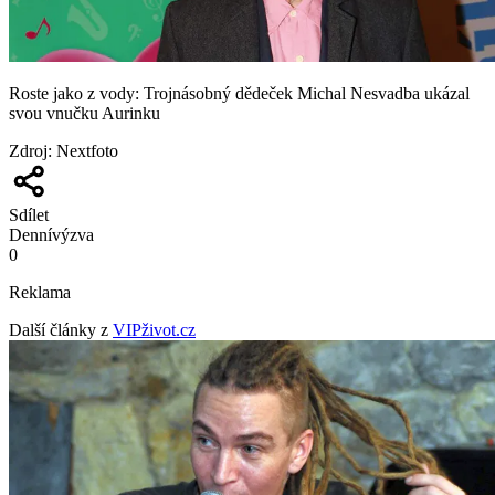
Roste jako z vody: Trojnásobný dědeček Michal Nesvadba ukázal
svou vnučku Aurinku
Zdroj
:
Nextfoto
Sdílet
Denní
výzva
0
Reklama
Další články z
VIPživot.cz