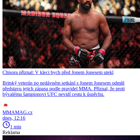
Chisora přiznal: V kleci bych před Jonem Jonesem utekl
Britský veterán po nedávném setkání s Jonem Jonesem odmítl
představu jejich zápasu podle pravidel MMA. Přiznal, že proti
bývalému šampionovi UFC nevidí cestu k úspěchu.
MMAMAG.cz
dnes, 12:16
1 min
Reklama