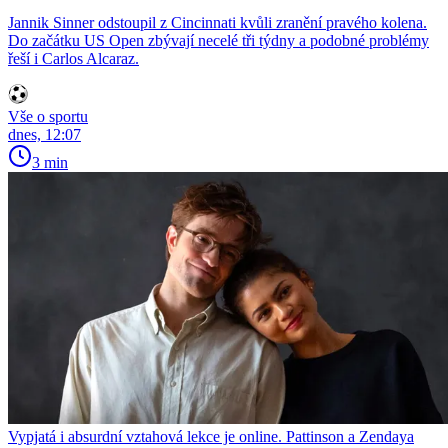
Jannik Sinner odstoupil z Cincinnati kvůli zranění pravého kolena.
Do začátku US Open zbývají necelé tři týdny a podobné problémy
řeší i Carlos Alcaraz.
Vše o sportu
dnes, 12:07
3 min
Vypjatá i absurdní vztahová lekce je online. Pattinson a Zendaya