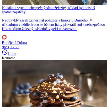
Na silnici vytekl nebezpečný síran železitý, náklad byl nejspíš
špatně zajištěný
Neobvyklý zásah zaměstnal policisty a hasiče u Dasného. V
nákladním vozidle Iveco se během jízdy převrátil sud s nebezpečnou
látkou. Síran železitý následně vytekl na vozovku.
Budějcká Drbna
dnes, 12:25
1 min
Reklama