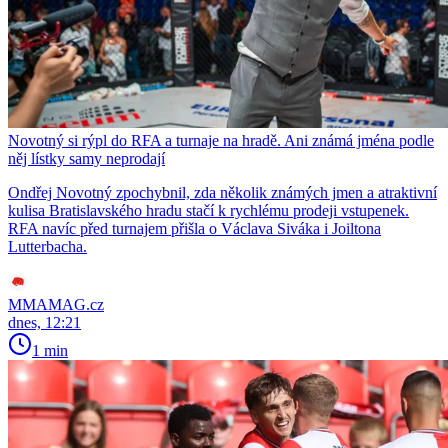
Novotný si rýpl do RFA a turnaje na hradě. Ani známá jména podle
něj lístky samy neprodají
Ondřej Novotný zpochybnil, zda několik známých jmen a atraktivní
kulisa Bratislavského hradu stačí k rychlému prodeji vstupenek.
RFA navíc před turnajem přišla o Václava Siváka i Joiltona
Lutterbacha.
MMAMAG.cz
dnes, 12:21
1 min