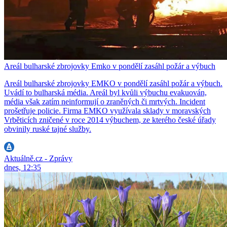
Areál bulharské zbrojovky Emko v pondělí zasáhl požár a výbuch
Areál bulharské zbrojovky EMKO v pondělí zasáhl požár a výbuch.
Uvádí to bulharská média. Areál byl kvůli výbuchu evakuován,
média však zatím neinformují o zraněných či mrtvých. Incident
prošetřuje policie. Firma EMKO využívala sklady v moravských
Vrběticích zničené v roce 2014 výbuchem, ze kterého české úřady
obvinily ruské tajné služby.
Aktuálně.cz - Zprávy
dnes, 12:35