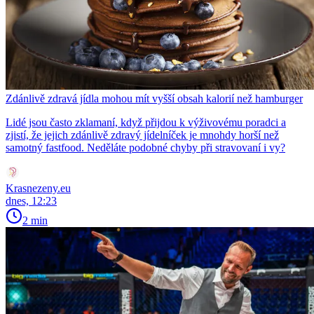
Zdánlivě zdravá jídla mohou mít vyšší obsah kalorií než hamburger
Lidé jsou často zklamaní, když přijdou k výživovému poradci a
zjistí, že jejich zdánlivě zdravý jídelníček je mnohdy horší než
samotný fastfood. Neděláte podobné chyby při stravovaní i vy?
Krasnezeny.eu
dnes, 12:23
2 min