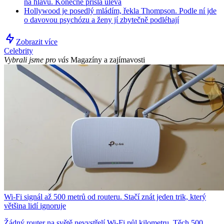
na hlavu. Konečně přišla úleva
Hollywood je posedlý mládím, řekla Thompson. Podle ní jde
o davovou psychózu a ženy jí zbytečně podléhají
Zobrazit více
Celebrity
Vybrali jsme pro vás
Magazíny a zajímavosti
Wi-Fi signál až 500 metrů od routeru. Stačí znát jeden trik, který
většina lidí ignoruje
Žádný router na světě nevystřelí Wi-Fi půl kilometru. Těch 500