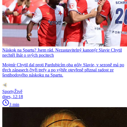
Náskok na Spartu? Jsem rád. Nezastavitelný kanonýr Slavie Chytil
nechtěl lhát o svých pocitech
Mojmír Chytil dal proti Pardubicím oba góly Slavie, v sezoně má po
třech zápasech čtyři trefy a po výhře otevřeně přiznal radost ze
šestibodového náskoku na Spartu.
SportyŽivě
dnes, 12:18
3 min