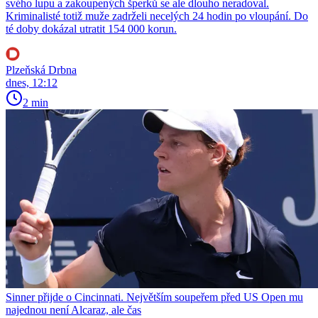
svého lupu a zakoupených šperků se ale dlouho neradoval.
Kriminalisté totiž muže zadrželi necelých 24 hodin po vloupání. Do
té doby dokázal utratit 154 000 korun.
Plzeňská Drbna
dnes, 12:12
2 min
Sinner přijde o Cincinnati. Největším soupeřem před US Open mu
najednou není Alcaraz, ale čas