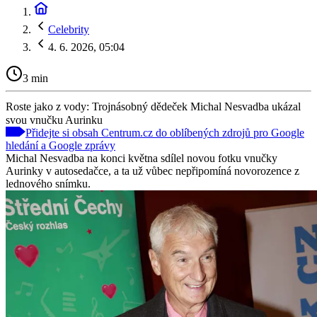
Celebrity
4. 6. 2026, 05:04
3 min
Roste jako z vody: Trojnásobný dědeček Michal Nesvadba ukázal
svou vnučku Aurinku
Přidejte si obsah Centrum.cz do oblíbených zdrojů pro Google
hledání a Google zprávy
Michal Nesvadba na konci května sdílel novou fotku vnučky
Aurinky v autosedačce, a ta už vůbec nepřipomíná novorozence z
lednového snímku.