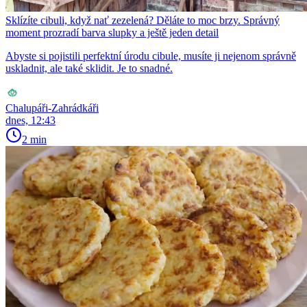
Sklízíte cibuli, když nať zezelená? Děláte to moc brzy. Správný
moment prozradí barva slupky a ještě jeden detail
Abyste si pojistili perfektní úrodu cibule, musíte ji nejenom správně
uskladnit, ale také sklidit. Je to snadné.
Chalupáři-Zahrádkáři
dnes, 12:43
2 min