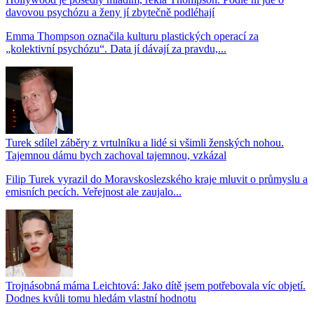
davovou psychózu a ženy jí zbytečně podléhají
Emma Thompson označila kulturu plastických operací za
„kolektivní psychózu“. Data jí dávají za pravdu,...
Turek sdílel záběry z vrtulníku a lidé si všimli ženských nohou.
Tajemnou dámu bych zachoval tajemnou, vzkázal
Filip Turek vyrazil do Moravskoslezského kraje mluvit o průmyslu a
emisních pecích. Veřejnost ale zaujalo...
Trojnásobná máma Leichtová: Jako dítě jsem potřebovala víc objetí.
Dodnes kvůli tomu hledám vlastní hodnotu