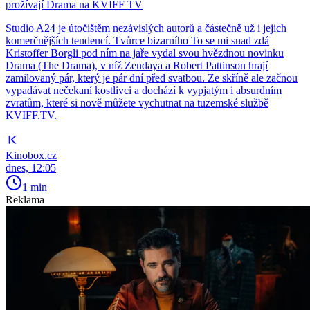
prožívají Drama na KVIFF TV
Studio A24 je útočištěm nezávislých autorů a částečně už i jejich
komerčnějších tendencí. Tvůrce bizarního To se mi snad zdá
Kristoffer Borgli pod ním na jaře vydal svou hvězdnou novinku
Drama (The Drama), v níž Zendaya a Robert Pattinson hrají
zamilovaný pár, který je pár dní před svatbou. Ze skříně ale začnou
vypadávat nečekaní kostlivci a dochází k vypjatým i absurdním
zvratům, které si nově můžete vychutnat na tuzemské službě
KVIFF.TV.
Kinobox.cz
dnes, 12:05
1 min
Reklama