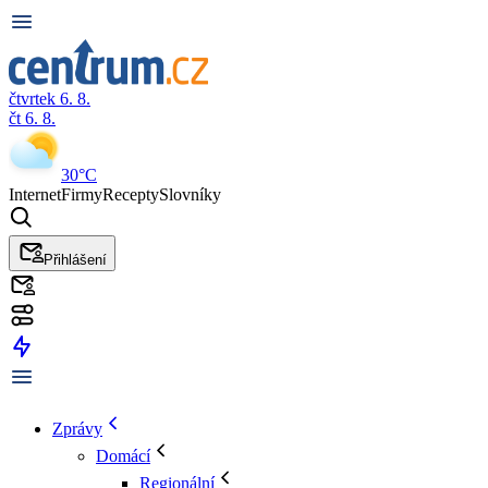
čtvrtek 6. 8.
čt 6. 8.
30°C
Internet
Firmy
Recepty
Slovníky
Přihlášení
Zprávy
Domácí
Regionální