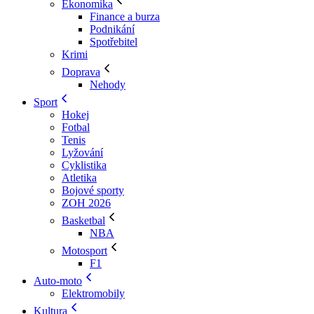
Ekonomika
Finance a burza
Podnikání
Spotřebitel
Krimi
Doprava
Nehody
Sport
Hokej
Fotbal
Tenis
Lyžování
Cyklistika
Atletika
Bojové sporty
ZOH 2026
Basketbal
NBA
Motosport
F1
Auto-moto
Elektromobily
Kultura