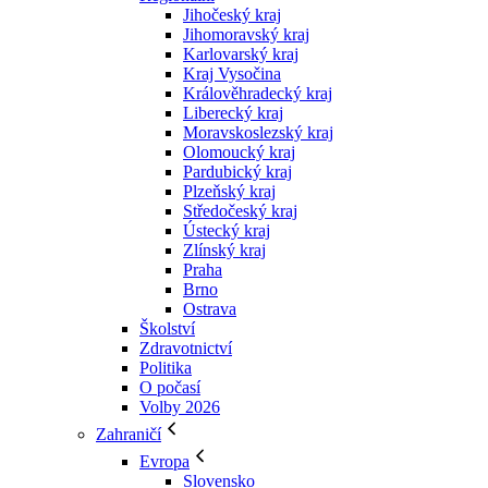
Jihočeský kraj
Jihomoravský kraj
Karlovarský kraj
Kraj Vysočina
Králověhradecký kraj
Liberecký kraj
Moravskoslezský kraj
Olomoucký kraj
Pardubický kraj
Plzeňský kraj
Středočeský kraj
Ústecký kraj
Zlínský kraj
Praha
Brno
Ostrava
Školství
Zdravotnictví
Politika
O počasí
Volby 2026
Zahraničí
Evropa
Slovensko