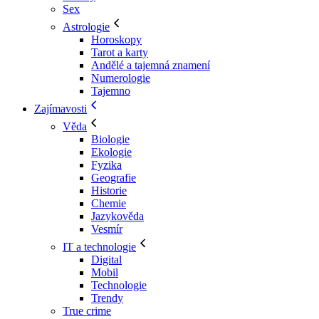
Sex
Astrologie
Horoskopy
Tarot a karty
Andělé a tajemná znamení
Numerologie
Tajemno
Zajímavosti
Věda
Biologie
Ekologie
Fyzika
Geografie
Historie
Chemie
Jazykověda
Vesmír
IT a technologie
Digital
Mobil
Technologie
Trendy
True crime