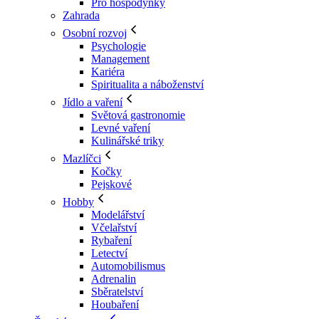
Pro hospodyňky
Zahrada
Osobní rozvoj
Psychologie
Management
Kariéra
Spiritualita a náboženství
Jídlo a vaření
Světová gastronomie
Levné vaření
Kulinářské triky
Mazlíčci
Kočky
Pejskové
Hobby
Modelářství
Včelařství
Rybaření
Letectví
Automobilismus
Adrenalin
Sběratelství
Houbaření