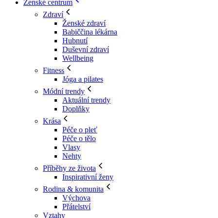
Ženské centrum
Zdraví
Ženské zdraví
Babiččina lékárna
Hubnutí
Duševní zdraví
Wellbeing
Fitness
Jóga a pilates
Módní trendy
Aktuální trendy
Doplňky
Krása
Péče o pleť
Péče o tělo
Vlasy
Nehty
Příběhy ze života
Inspirativní ženy
Rodina & komunita
Výchova
Přátelství
Vztahy