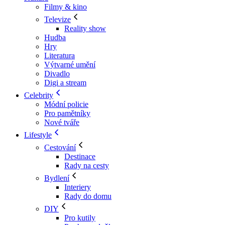
Filmy & kino
Televize
Reality show
Hudba
Hry
Literatura
Výtvarné umění
Divadlo
Digi a stream
Celebrity
Módní policie
Pro pamětníky
Nové tváře
Lifestyle
Cestování
Destinace
Rady na cesty
Bydlení
Interiery
Rady do domu
DIY
Pro kutily