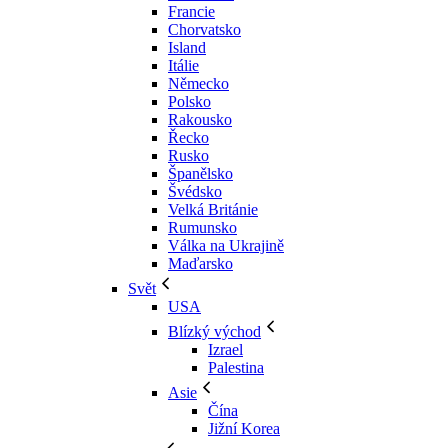
Francie
Chorvatsko
Island
Itálie
Německo
Polsko
Rakousko
Řecko
Rusko
Španělsko
Švédsko
Velká Británie
Rumunsko
Válka na Ukrajině
Maďarsko
Svět
USA
Blízký východ
Izrael
Palestina
Asie
Čína
Jižní Korea