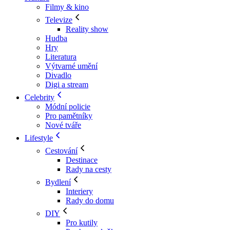
Filmy & kino
Televize
Reality show
Hudba
Hry
Literatura
Výtvarné umění
Divadlo
Digi a stream
Celebrity
Módní policie
Pro pamětníky
Nové tváře
Lifestyle
Cestování
Destinace
Rady na cesty
Bydlení
Interiery
Rady do domu
DIY
Pro kutily