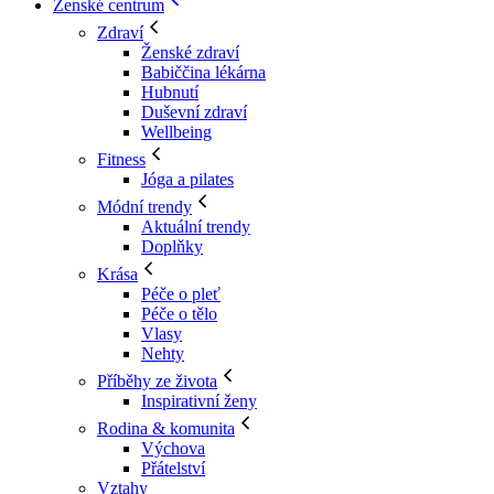
Ženské centrum
Zdraví
Ženské zdraví
Babiččina lékárna
Hubnutí
Duševní zdraví
Wellbeing
Fitness
Jóga a pilates
Módní trendy
Aktuální trendy
Doplňky
Krása
Péče o pleť
Péče o tělo
Vlasy
Nehty
Příběhy ze života
Inspirativní ženy
Rodina & komunita
Výchova
Přátelství
Vztahy