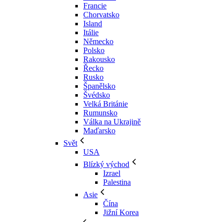
Francie
Chorvatsko
Island
Itálie
Německo
Polsko
Rakousko
Řecko
Rusko
Španělsko
Švédsko
Velká Británie
Rumunsko
Válka na Ukrajině
Maďarsko
Svět
USA
Blízký východ
Izrael
Palestina
Asie
Čína
Jižní Korea