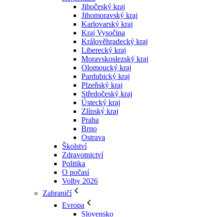
Jihočeský kraj
Jihomoravský kraj
Karlovarský kraj
Kraj Vysočina
Králověhradecký kraj
Liberecký kraj
Moravskoslezský kraj
Olomoucký kraj
Pardubický kraj
Plzeňský kraj
Středočeský kraj
Ústecký kraj
Zlínský kraj
Praha
Brno
Ostrava
Školství
Zdravotnictví
Politika
O počasí
Volby 2026
Zahraničí
Evropa
Slovensko