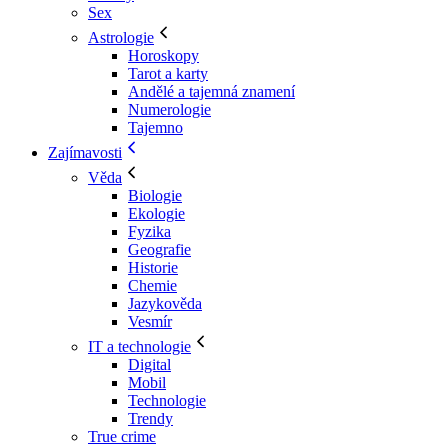
Sex
Astrologie
Horoskopy
Tarot a karty
Andělé a tajemná znamení
Numerologie
Tajemno
Zajímavosti
Věda
Biologie
Ekologie
Fyzika
Geografie
Historie
Chemie
Jazykověda
Vesmír
IT a technologie
Digital
Mobil
Technologie
Trendy
True crime