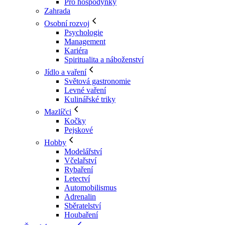
Pro hospodyňky
Zahrada
Osobní rozvoj
Psychologie
Management
Kariéra
Spiritualita a náboženství
Jídlo a vaření
Světová gastronomie
Levné vaření
Kulinářské triky
Mazlíčci
Kočky
Pejskové
Hobby
Modelářství
Včelařství
Rybaření
Letectví
Automobilismus
Adrenalin
Sběratelství
Houbaření