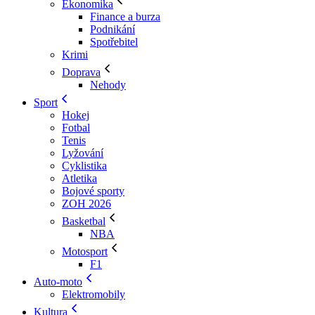
Ekonomika
Finance a burza
Podnikání
Spotřebitel
Krimi
Doprava
Nehody
Sport
Hokej
Fotbal
Tenis
Lyžování
Cyklistika
Atletika
Bojové sporty
ZOH 2026
Basketbal
NBA
Motosport
F1
Auto-moto
Elektromobily
Kultura