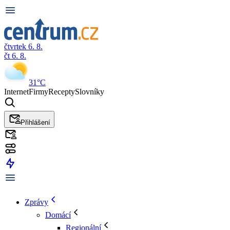
čtvrtek 6. 8.
čt 6. 8.
31°C
Internet
Firmy
Recepty
Slovníky
Přihlášení
Zprávy
Domácí
Regionální