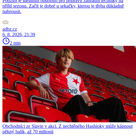
Podzim je ideálním obdobím pro přípravu zahradní techniky na
příští sezonu. Začít je dobré u sekačky, kterou je třeba důkladně
nabrousit.
adbz.cz
6. 8. 2026, 21:39
2 min
Obchodníci ze Slavie v akci. Z nechtěného Hashioky může kápnout
pěkný balík, až 70 milionů