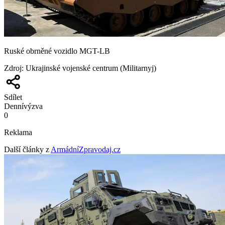
Ruské obrněné vozidlo MGT-LB
Zdroj
:
Ukrajinské vojenské centrum (Militarnyj)
Sdílet
Denní
výzva
0
Reklama
Další články z
ArmádníZpravodaj.cz