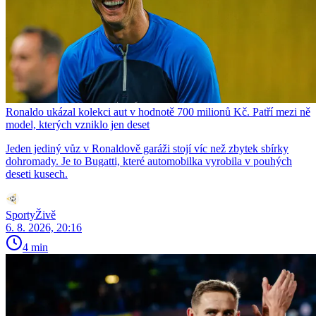
Ronaldo ukázal kolekci aut v hodnotě 700 milionů Kč. Patří mezi ně
model, kterých vzniklo jen deset
Jeden jediný vůz v Ronaldově garáži stojí víc než zbytek sbírky
dohromady. Je to Bugatti, které automobilka vyrobila v pouhých
deseti kusech.
SportyŽivě
6. 8. 2026, 20:16
4 min