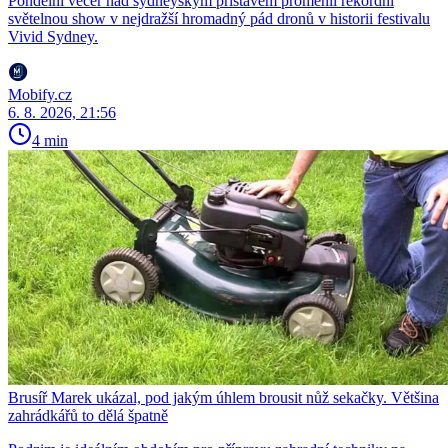
Pondělní večer nad sydneyským přístavem proměnil rekordní
světelnou show v nejdražší hromadný pád dronů v historii festivalu
Vivid Sydney.
Mobify.cz
6. 8. 2026, 21:56
4 min
Brusíř Marek ukázal, pod jakým úhlem brousit nůž sekačky. Většina
zahrádkářů to dělá špatně