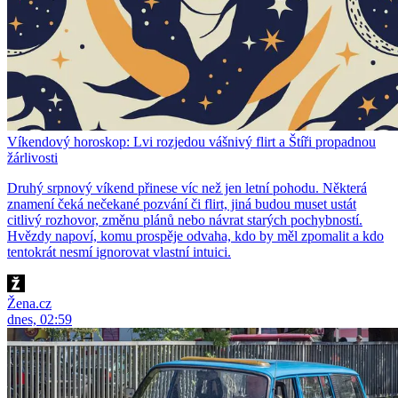
Víkendový horoskop: Lvi rozjedou vášnivý flirt a Štíři propadnou
žárlivosti
Druhý srpnový víkend přinese víc než jen letní pohodu. Některá
znamení čeká nečekané pozvání či flirt, jiná budou muset ustát
citlivý rozhovor, změnu plánů nebo návrat starých pochybností.
Hvězdy napoví, komu prospěje odvaha, kdo by měl zpomalit a kdo
tentokrát nesmí ignorovat vlastní intuici.
Žena.cz
dnes, 02:59