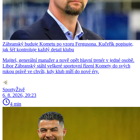
Zábranský buduje Kometu po vzoru Fergusona. Kučeřík popisuje,
jak šéf kontroluje každý detail klubu
Majitel, generální manažer a nově opět hlavní trenér v jedné osobě.
Libor Zábranský stáhl veškeré sportovní řízení Komety do svých
rukou právě ve chvíli, kdy klub míří do nové éry.
SportyŽivě
6. 8. 2026, 20:23
4 min