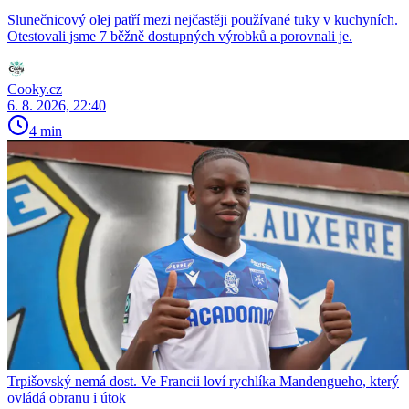
Slunečnicový olej patří mezi nejčastěji používané tuky v kuchyních.
Otestovali jsme 7 běžně dostupných výrobků a porovnali je.
Cooky.cz
6. 8. 2026, 22:40
4 min
Trpišovský nemá dost. Ve Francii loví rychlíka Mandengueho, který
ovládá obranu i útok