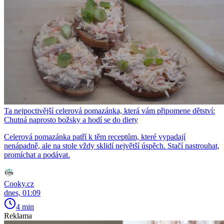
Ta nejpoctivější celerová pomazánka, která vám připomene dětství:
Chutná naprosto božsky a hodí se do diety
Celerová pomazánka patří k těm receptům, které vypadají
nenápadně, ale na stole vždy sklidí největší úspěch. Stačí nastrouhat,
promíchat a podávat.
Cooky.cz
dnes, 01:09
4 min
Reklama