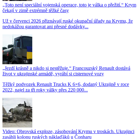
„Toto není speciální vojenská operace, toto je válka o přežití.“ Krym
čekají v zimě extrémně těžké časy
Už v červenci 2026 přiznávají ruské okupační úřady na Krymu, že
nedokážou garantovat ani přesné dodávky...
„Jezdí krásně a nikdo si nestěžuje.“ Francouzský Renault dostává
život v ukrajinské armádě, vyrábí si cisternové vozy
Těžký podvozek Renault Trucks K 6×6, dodaný Ukrajině v roce
2022, najel za tři roky války přes 220 000...
Video: Obrovská exploze, zásobování Krymu v troskách. Ukrajinci
zasáhli kolonu ruských náklaďáků u Čonharu