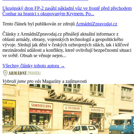
Ukrajinský dron FP-2 zasáhl nákladní vůz ve frontě před přechodem
Čonhar na hranici s okupovaným Krymem. Po...
Tento článek byl publikován ze zdrojů
ArmádníZpravodaj.cz
Články z ArmádníZpravodaj.cz přinášejí aktuální informace z
oblasti armády, obrany, vojenských technologií a geopolitického
vývoje. Sledují jak dění v českých ozbrojených silách, tak i klíčové
mezinárodní události a konflikty, které ovlivňují bezpečnostní situaci
ve světě. Obsah se věnuje nejen...
Všechny články tohoto autora →
Vybrali jsme pro vás
Magazíny a zajímavosti