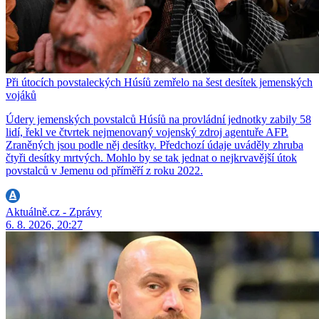
Při útocích povstaleckých Húsíů zemřelo na šest desítek jemenských
vojáků
Údery jemenských povstalců Húsíů na provládní jednotky zabily 58
lidí, řekl ve čtvrtek nejmenovaný vojenský zdroj agentuře AFP.
Zraněných jsou podle něj desítky. Předchozí údaje uváděly zhruba
čtyři desítky mrtvých. Mohlo by se tak jednat o nejkrvavější útok
povstalců v Jemenu od příměří z roku 2022.
Aktuálně.cz - Zprávy
6. 8. 2026, 20:27