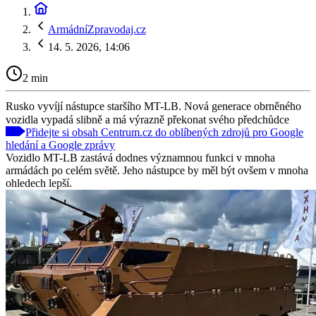
ArmádníZpravodaj.cz
14. 5. 2026, 14:06
2 min
Rusko vyvíjí nástupce staršího MT-LB. Nová generace obrněného
vozidla vypadá slibně a má výrazně překonat svého předchůdce
Přidejte si obsah Centrum.cz do oblíbených zdrojů pro Google
hledání a Google zprávy
Vozidlo MT-LB zastává dodnes významnou funkci v mnoha
armádách po celém světě. Jeho nástupce by měl být ovšem v mnoha
ohledech lepší.