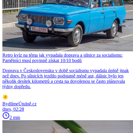
Retro kvíz na téma jak vypadala doprava a silnice za socialismu:
Pamětníci musí povinně získat 10/10 bodů
Doprava v Československu v době socialismu vypadala úplně jinak
než dnes. Po silnicích jezdilo podstatně méně aut, dálnic bylo jen
několik desítek kilometrů a cesta na dovolenou se často plánovala
týdny dopředu.
BydlímeÚtulně.cz
dnes, 02:28
2 min