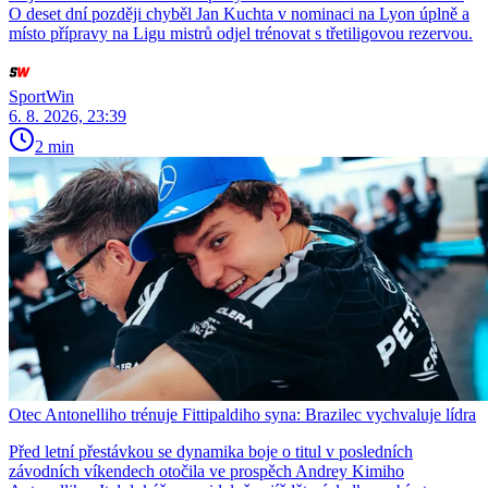
O deset dní později chyběl Jan Kuchta v nominaci na Lyon úplně a
místo přípravy na Ligu mistrů odjel trénovat s třetiligovou rezervou.
SportWin
6. 8. 2026, 23:39
2 min
Otec Antonelliho trénuje Fittipaldiho syna: Brazilec vychvaluje lídra
Před letní přestávkou se dynamika boje o titul v posledních
závodních víkendech otočila ve prospěch Andrey Kimiho