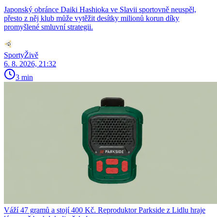
Japonský obránce Daiki Hashioka ve Slavii sportovně neuspěl,
přesto z něj klub může vytěžit desítky milionů korun díky
promyšlené smluvní strategii.
SportyŽivě
6. 8. 2026, 21:32
3 min
Váží 47 gramů a stojí 400 Kč. Reproduktor Parkside z Lidlu hraje