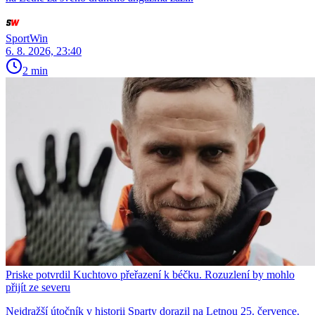
SportWin
6. 8. 2026, 23:40
2 min
Priske potvrdil Kuchtovo přeřazení k béčku. Rozuzlení by mohlo
přijít ze severu
Nejdražší útočník v historii Sparty dorazil na Letnou 25. července.