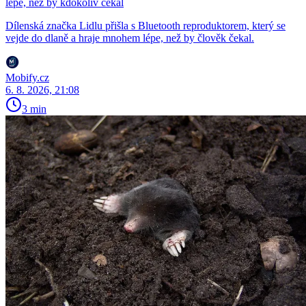
lépe, než by kdokoliv čekal
Dílenská značka Lidlu přišla s Bluetooth reproduktorem, který se
vejde do dlaně a hraje mnohem lépe, než by člověk čekal.
Mobify.cz
6. 8. 2026, 21:08
3 min