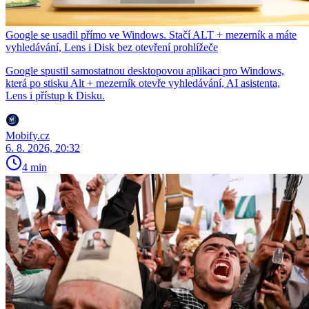
Google se usadil přímo ve Windows. Stačí ALT + mezerník a máte
vyhledávání, Lens i Disk bez otevření prohlížeče
Google spustil samostatnou desktopovou aplikaci pro Windows,
která po stisku Alt + mezerník otevře vyhledávání, AI asistenta,
Lens i přístup k Disku.
Mobify.cz
6. 8. 2026, 20:32
4 min