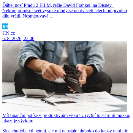
Ďábel nosí Pradu 2 FILM, režie David Frankel, na Disney+
Nekompromisní svět vysoké módy se po dvaceti letech od prvního
dílu vrátil. Nesmlouvavá...
HN.cz
6. 8. 2026, 22:00
Mít finanční potíže v produktivním věku? Urychlí to stárnutí mozku,
ukazuje výzkum
Sice chudoba cti netratí, ale mít neustále hluboko do kapsy není nic