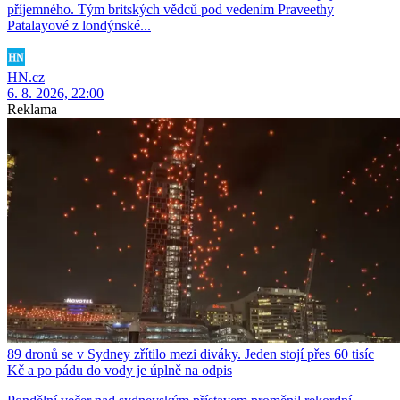
příjemného. Tým britských vědců pod vedením Praveethy
Patalayové z londýnské...
HN.cz
6. 8. 2026, 22:00
Reklama
89 dronů se v Sydney zřítilo mezi diváky. Jeden stojí přes 60 tisíc
Kč a po pádu do vody je úplně na odpis