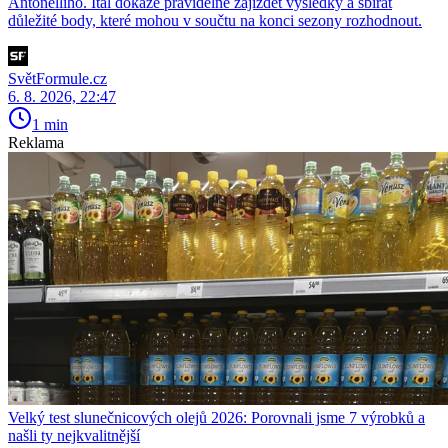
Antonelliho. Ital dokáže pravidelně zajíždět výsledky a sbírat
důležité body, které mohou v součtu na konci sezony rozhodnout.
SvětFormule.cz
6. 8. 2026, 22:47
1 min
Reklama
Velký test slunečnicových olejů 2026: Porovnali jsme 7 výrobků a
našli ty nejkvalitnější