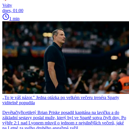
Volty
dnes, 01:00
1 min
„To je váš názor." Jedna otázka po velkém večeru trenéra Sparty
viditelně popudila
Devětačtyřicetiletý Brian Priske posadil kapitána na lavičku a do
základní sestavy poslal muže, který byl ve Spartě sotva čtyři dny. Po
výhře 2:1 nad Lyonem mluvil o jednom z nejsilnějších večerů, jaké
na Letné za svého druhého angažmá zažil.