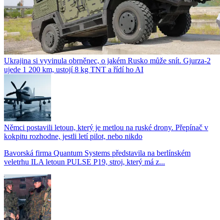
Ukrajina si vyvinula obrněnec, o jakém Rusko může snít. Gjurza-2
ujede 1 200 km, ustojí 8 kg TNT a řídí ho AI
Němci postavili letoun, který je metlou na ruské drony. Přepínač v
kokpitu rozhodne, jestli letí pilot, nebo nikdo
Bavorská firma Quantum Systems představila na berlínském
veletrhu ILA letoun PULSE P19, stroj, který má z...