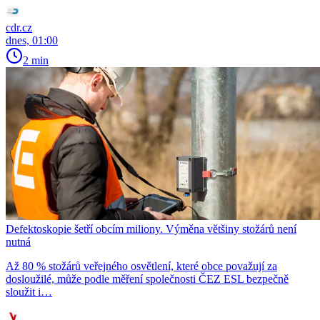
cdr.cz
dnes, 01:00
2 min
Defektoskopie šetří obcím miliony. Výměna většiny stožárů není
nutná
Až 80 % stožárů veřejného osvětlení, které obce považují za
dosloužilé, může podle měření společnosti ČEZ ESL bezpečně
sloužit i…