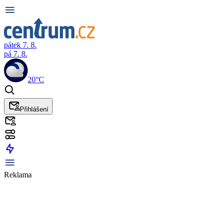
pátek 7. 8.
pá 7. 8.
20°C
Přihlášení
Reklama