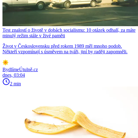
Test znalostí o životě v dobách socialismu: 10 otázek odhalí, za máte
minulý režim stále v živé paměti
Život v Československu před rokem 1989 měl mnoho podob.
Někteří vzpomínají s úsměvem na tváři, jiní by raději zapomněli.
BydlímeÚtulně.cz
dnes, 03:04
2 min