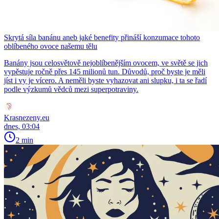
Skrytá síla banánu aneb jaké benefity přináší konzumace tohoto
oblíbeného ovoce našemu tělu
Banány jsou celosvětově nejoblíbenějším ovocem, ve světě se jich
vypěstuje ročně přes 145 milionů tun. Důvodů, proč byste je měli
jíst i vy je vícero. A neměli byste vyhazovat ani slupku, i ta se řadí
podle výzkumů vědců mezi superpotraviny.
Krasnezeny.eu
dnes, 03:04
2 min