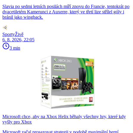
Slavia po sedmi letních posilách míří znovu do Francie, tentokrát po
dvacetiletém Kamerunci z Auxerre, který ve třetí lize střílel góly i
bránil jako wingback.
SportyŽivě
6. 8. 2026, 22:05
3 min
Microsoft chce, aby na Xbox Helix běhaly všechny hry, které kdy
vyšly pro Xbox
Microsoft začal prosazovat strategii v podobě maximální herní