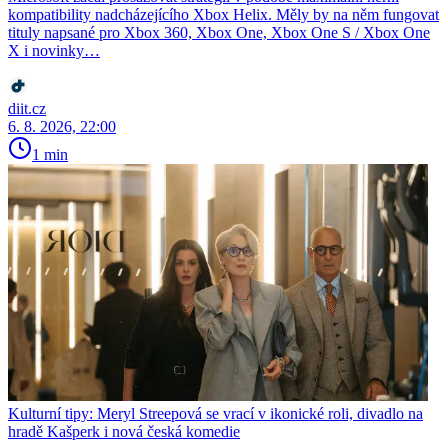
kompatibility nadcházejícího Xbox Helix. Měly by na něm fungovat
tituly napsané pro Xbox 360, Xbox One, Xbox One S / Xbox One
X i novinky…
diit.cz
6. 8. 2026, 22:00
1 min
Kulturní tipy: Meryl Streepová se vrací v ikonické roli, divadlo na
hradě Kašperk i nová česká komedie