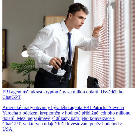
FBI agent měl ukrást kryptoměny za milion dolarů. Usvědčil ho
ChatGPT
Americké úřady obvinily bývalého agenta FBI Patricka Stevena
Yarocha z odcizení kryptoměn v hodnotě přibližně jednoho milionu
dolarů. Mezi nejzajímavější důkazy patří jeho konverzace s
ChatGPT, ve kterých údajně řešil investování peněz i odchod z
USA.