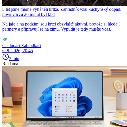
5 let jsme marně vyháněli krtka. Zahradník vzal kuchyňský odpad,
noviny a za 20 minut byl klid
Na jaře a na podzim jsou krtci obzvláště aktivní, protože si hledají
partnery a připravují se na zimu. Vypudit je tedy musíte včas.
Chalupáři-Zahrádkáři
6. 8. 2026, 20:45
2 min
Reklama