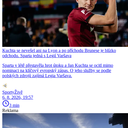
Kuchta se nevešel ani na Lyon a po příchodu Brunese je blízko
odchodu. Sparta jedná s Legií Varšava
Sparta v létě přestavěla hrot útoku a Jan Kuchta se ocitl mimo
nominaci na klíčový evropský zápas. O jeho služby se podle
polských zdrojů zajímá Legia Varšava.
SportyŽivě
6. 8. 2026, 19:57
3 min
Reklama