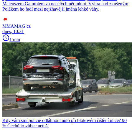
Mateuszem Gamrotem za necelých pět minut. Výhra nad zkušeným
Polákem ho řadí mezi nejžhavější jména lehké váhy.
MMAMAG.cz
dnes, 10:31
1 min
Kdy vám smí policie odtáhnout auto při blokovém čištění ulice? 90
% Čechů to vůbec netuší