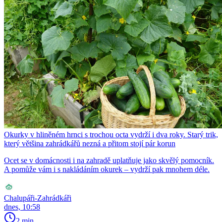
Okurky v hliněném hrnci s trochou octa vydrží i dva roky. Starý trik,
který většina zahrádkářů nezná a přitom stojí pár korun
Ocet se v domácnosti i na zahradě uplatňuje jako skvělý pomocník.
A pomůže vám i s nakládáním okurek – vydrží pak mnohem déle.
Chalupáři-Zahrádkáři
dnes, 10:58
2 min