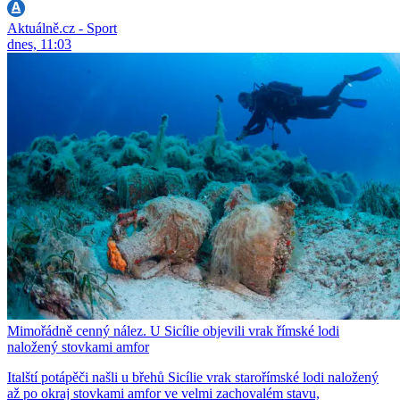
Aktuálně.cz - Sport
dnes, 11:03
Mimořádně cenný nález. U Sicílie objevili vrak římské lodi
naložený stovkami amfor
Italští potápěči našli u břehů Sicílie vrak starořímské lodi naložený
až po okraj stovkami amfor ve velmi zachovalém stavu,