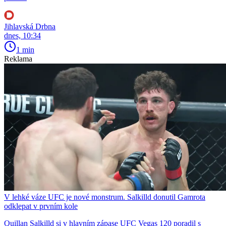
Jihlavská Drbna
dnes, 10:34
1 min
Reklama
V lehké váze UFC je nové monstrum. Salkilld donutil Gamrota
odklepat v prvním kole
Quillan Salkilld si v hlavním zápase UFC Vegas 120 poradil s