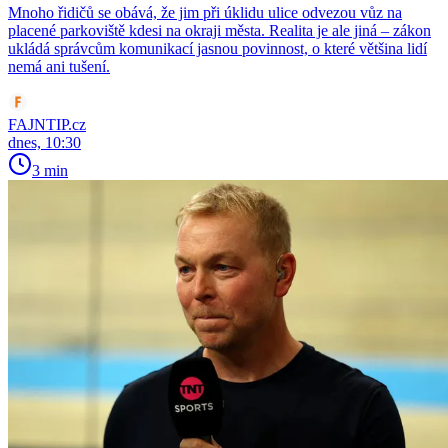
Mnoho řidičů se obává, že jim při úklidu ulice odvezou vůz na
placené parkoviště kdesi na okraji města. Realita je ale jiná – zákon
ukládá správcům komunikací jasnou povinnost, o které většina lidí
nemá ani tušení.
FAJNTIP.cz
dnes, 10:30
3 min