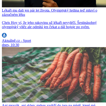
Lékaři mu dali jen pár let života. Olympijský hrdina teď mluví o
zázračném léku
Chris Hoy ví, že jeho rakovinu už lékaři nevyléčí. Šestinásobný
olympijský vítěz ale odmítá jen čekat a dál bojuje po svém.
Aktuálně.cz - Sport
dnes, 10:30
Ani mrazák, ani sklep: mrkev vydrží do jara na místě, které má