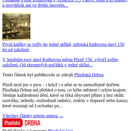
a nezvítězili ani ve třetím ligovém...
První knížky se vešly do jedné skříně, městská knihovna slaví 150
let od založení
V letošním roce slaví Knihovna města Plzně 150. výročí svého
založení. Od skromných počátků v jedné skříni...
Tento článek byl publikován ze zdrojů
Plzeňská Drbna
Plzeň není jen o pivu – i když i o něm se tu samozřejmě dočtete.
Plzeňská Drbna má přehled o tom, co hýbe městem i celým krajem.
Sleduje každodenní dění, které se týká obyvatel přímo a bez oklik:
uzavírky, nehody, rozhodnutí radnice, změny v dopravě nebo kauzy,
které rezonují od Lochotína po...
Všechny články tohoto autora →
Další články z kategorie
Plzeňský kraj