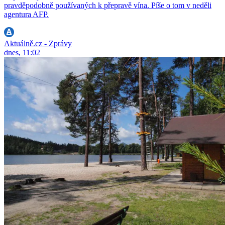
pravděpodobně používaných k přepravě vína. Píše o tom v neděli
agentura AFP.
Aktuálně.cz - Zprávy
dnes, 11:02