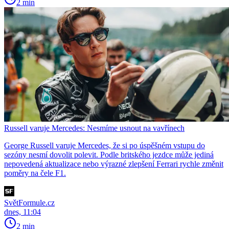
2 min
Russell varuje Mercedes: Nesmíme usnout na vavřínech
George Russell varuje Mercedes, že si po úspěšném vstupu do
sezóny nesmí dovolit polevit. Podle britského jezdce může jediná
nepovedená aktualizace nebo výrazné zlepšení Ferrari rychle změnit
poměry na čele F1.
SvětFormule.cz
dnes, 11:04
2 min