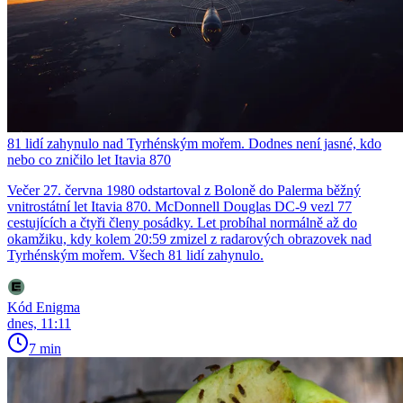
81 lidí zahynulo nad Tyrhénským mořem. Dodnes není jasné, kdo
nebo co zničilo let Itavia 870
Večer 27. června 1980 odstartoval z Boloně do Palerma běžný
vnitrostátní let Itavia 870. McDonnell Douglas DC-9 vezl 77
cestujících a čtyři členy posádky. Let probíhal normálně až do
okamžiku, kdy kolem 20:59 zmizel z radarových obrazovek nad
Tyrhénským mořem. Všech 81 lidí zahynulo.
Kód Enigma
dnes, 11:11
7 min