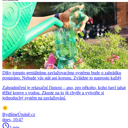
Díky tomuto geniálnímu zavlažovacímu systému bude o zahrádku
postaráno. Nebude vás stát ani korunu. Zvládne to naprosto každý
Zahradničení je relaxační činnost – ano, pro někoho, koho baví tahat
těžké konve s vodou. Zkuste na to jít chytře a vytvořte si
jednoduchý systém na zavlažování.
BydlímeÚtulně.cz
dnes, 10:47
2 min