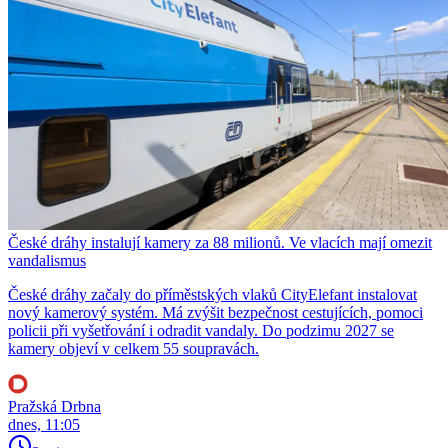
České dráhy instalují kamery za 88 milionů. Ve vlacích mají omezit
vandalismus
České dráhy začaly do příměstských vlaků CityElefant instalovat
nový kamerový systém. Má zvýšit bezpečnost cestujících, pomoci
policii při vyšetřování i odradit vandaly. Do podzimu 2027 se
kamery objeví v celkem 55 soupravách.
Pražská Drbna
dnes, 11:05