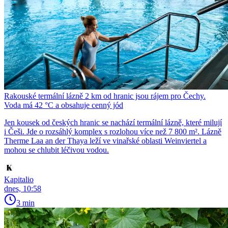
Rakouské termální lázně 2 km od hranic jsou rájem pro Čechy.
Voda má 42 °C a obsahuje cenný jód
Jen kousek od českých hranic se nachází termální lázně, které milují
i Češi. Jde o rozsáhlý komplex s rozlohou více než 7 800 m². Lázně
Therme Laa an der Thaya leží ve vinařské oblasti Weinviertel a
mohou se chlubit léčivou vodou.
Kapitalio
dnes, 10:58
3 min