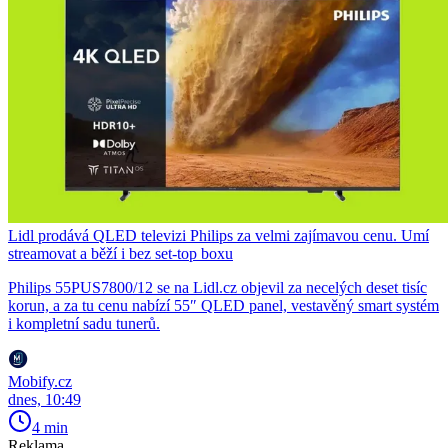
Lidl prodává QLED televizi Philips za velmi zajímavou cenu. Umí
streamovat a běží i bez set-top boxu
Philips 55PUS7800/12 se na Lidl.cz objevil za necelých deset tisíc
korun, a za tu cenu nabízí 55″ QLED panel, vestavěný smart systém
i kompletní sadu tunerů.
Mobify.cz
dnes, 10:49
4 min
Reklama