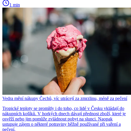
1 min
Vedra mění nákupy Čechů, víc utrácejí za zmrzlinu, méně za pečení
Tropické teploty se promítly i do toho, co lidé v Česku vkládají do
nákupních košíků. V horkých dnech dávají přednost zboží, které je
osvěží nebo jim pomůže zvládnout pobyt na slunci. Naopak
ustupuje zájem o některé potraviny běžně používané při vaření a
pečení.