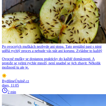
Po ovocných muškách nezbyde ani stopa. Tato geniální past s nimi
udělá rychlý proces a nebude vás stát ani korunu. Zvládne to každý
Ovocné mušky se dostanou prakticky do každé domácnosti. A
protože se velmi rychle množí, není snadné se jich zbavit. Několik
možností tu ale je.
BydlímeÚtulně.cz
dnes, 11:05
2 min