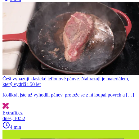
Češi vyhazují klasické teflonové pánve. Nahrazují je materiálem,
který vydrží i 50 let
Kolikrát jste už vyhodili pánev, protože se z ní loupal povrch a […]
Extrafit.cz
dnes, 10:52
4 min