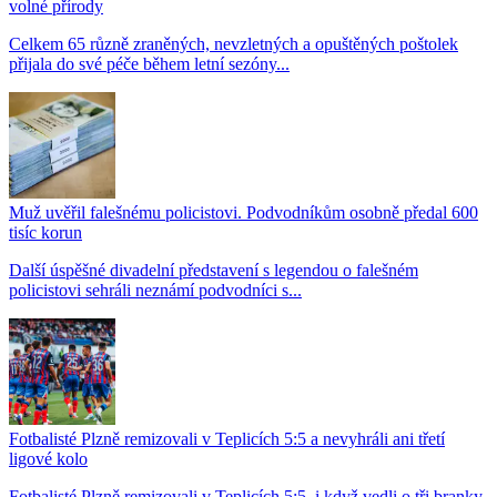
volné přírody
Celkem 65 různě zraněných, nevzletných a opuštěných poštolek
přijala do své péče během letní sezóny...
Muž uvěřil falešnému policistovi. Podvodníkům osobně předal 600
tisíc korun
Další úspěšné divadelní představení s legendou o falešném
policistovi sehráli neznámí podvodníci s...
Fotbalisté Plzně remizovali v Teplicích 5:5 a nevyhráli ani třetí
ligové kolo
Fotbalisté Plzně remizovali v Teplicích 5:5, i když vedli o tři branky,