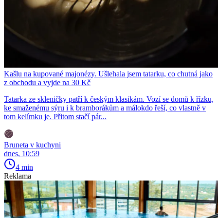
Kašlu na kupované majonézy. Ušlehala jsem tatarku, co chutná jako
z obchodu a vyjde na 30 Kč
Tatarka ze skleničky patří k českým klasikám. Vozí se domů k řízku,
ke smaženému sýru i k bramborákům a málokdo řeší, co vlastně v
tom kelímku je. Přitom stačí pár...
Bruneta v kuchyni
dnes, 10:59
4 min
Reklama