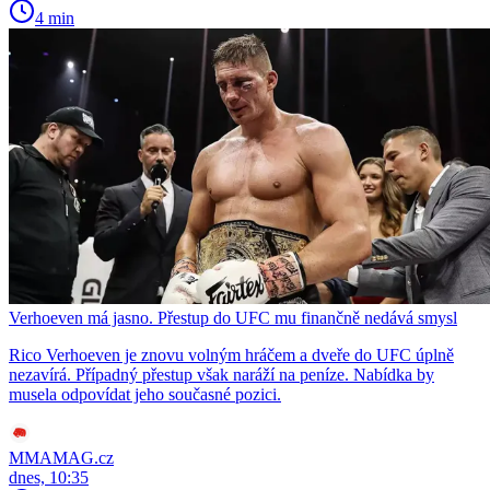
4 min
Verhoeven má jasno. Přestup do UFC mu finančně nedává smysl
Rico Verhoeven je znovu volným hráčem a dveře do UFC úplně
nezavírá. Případný přestup však naráží na peníze. Nabídka by
musela odpovídat jeho současné pozici.
MMAMAG.cz
dnes, 10:35