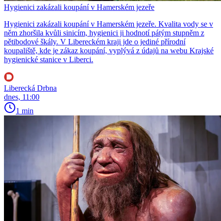
Hygienici zakázali koupání v Hamerském jezeře
Hygienici zakázali koupání v Hamerském jezeře. Kvalita vody se v
něm zhoršila kvůli sinicím, hygienici ji hodnotí pátým stupněm z
pětibodové škály. V Libereckém kraji jde o jediné přírodní
koupaliště, kde je zákaz koupání, vyplývá z údajů na webu Krajské
hygienické stanice v Liberci.
Liberecká Drbna
dnes, 11:00
1 min