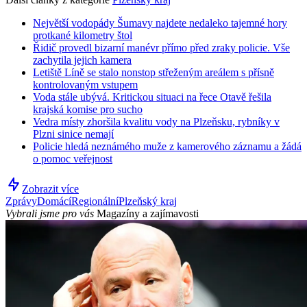
Největší vodopády Šumavy najdete nedaleko tajemné hory
protkané kilometry štol
Řidič provedl bizarní manévr přímo před zraky policie. Vše
zachytila jejich kamera
Letiště Líně se stalo nonstop střeženým areálem s přísně
kontrolovaným vstupem
Voda stále ubývá. Kritickou situaci na řece Otavě řešila
krajská komise pro sucho
Vedra místy zhoršila kvalitu vody na Plzeňsku, rybníky v
Plzni sinice nemají
Policie hledá neznámého muže z kamerového záznamu a žádá
o pomoc veřejnost
Zobrazit více
Zprávy
Domácí
Regionální
Plzeňský kraj
Vybrali jsme pro vás
Magazíny a zajímavosti