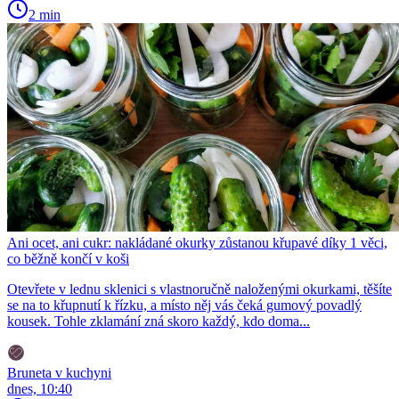
2 min
Ani ocet, ani cukr: nakládané okurky zůstanou křupavé díky 1 věci,
co běžně končí v koši
Otevřete v lednu sklenici s vlastnoručně naloženými okurkami, těšíte
se na to křupnutí k řízku, a místo něj vás čeká gumový povadlý
kousek. Tohle zklamání zná skoro každý, kdo doma...
Bruneta v kuchyni
dnes, 10:40