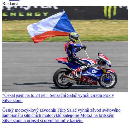
Reklama
"Čekal jsem na to 24 let." Senzační Salač vyhrál Gradn Prix v
Silverstonu
Český motocyklový závodník Filip Salač vyhrál závod světového
šampionátu silničních motocyklů kategorie Moto2 na britském
Silverstonu a připsal si první triumf v kariéře.