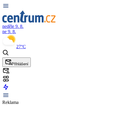
neděle 9. 8.
ne 9. 8.
27°C
Přihlášení
Reklama