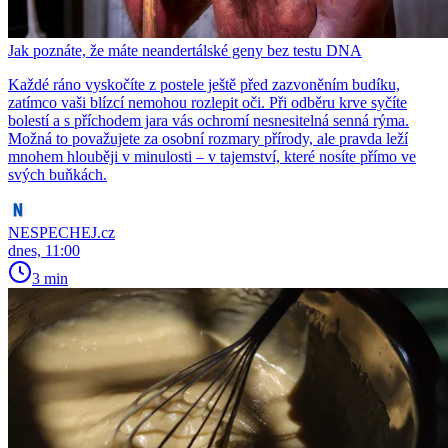
Jak poznáte, že máte neandertálské geny bez testu DNA
Každé ráno vyskočíte z postele ještě před zazvoněním budíku,
zatímco vaši blízcí nemohou rozlepit oči. Při odběru krve syčíte
bolestí a s příchodem jara vás ochromí nesnesitelná senná rýma.
Možná to považujete za osobní rozmary přírody, ale pravda leží
mnohem hlouběji v minulosti – v tajemství, které nosíte přímo ve
svých buňkách.
NESPECHEJ.cz
dnes, 11:00
3 min