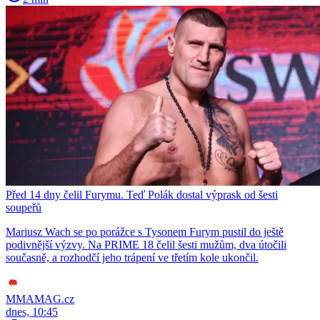
Před 14 dny čelil Furymu. Teď Polák dostal výprask od šesti
soupeřů
Mariusz Wach se po porážce s Tysonem Furym pustil do ještě
podivnější výzvy. Na PRIME 18 čelil šesti mužům, dva útočili
současně, a rozhodčí jeho trápení ve třetím kole ukončil.
MMAMAG.cz
dnes, 10:45