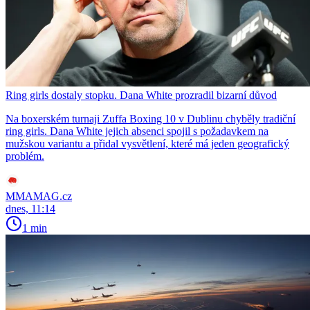
Ring girls dostaly stopku. Dana White prozradil bizarní důvod
Na boxerském turnaji Zuffa Boxing 10 v Dublinu chyběly tradiční
ring girls. Dana White jejich absenci spojil s požadavkem na
mužskou variantu a přidal vysvětlení, které má jeden geografický
problém.
MMAMAG.cz
dnes, 11:14
1 min