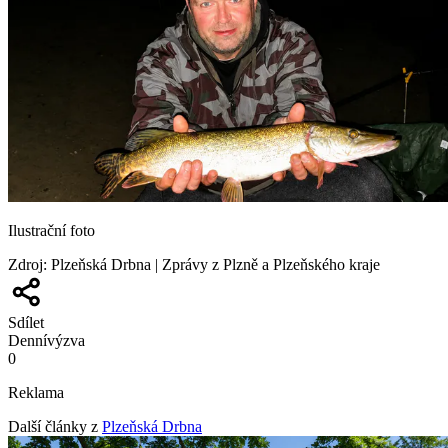
Ilustrační foto
Zdroj
:
Plzeňská Drbna | Zprávy z Plzně a Plzeňského kraje
Sdílet
Denní
výzva
0
Reklama
Další články z
Plzeňská Drbna