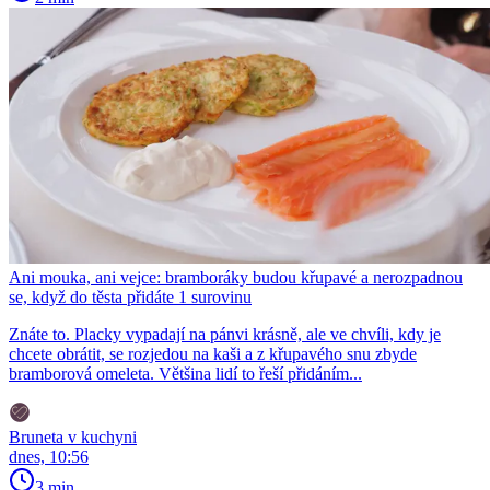
Ani mouka, ani vejce: bramboráky budou křupavé a nerozpadnou
se, když do těsta přidáte 1 surovinu
Znáte to. Placky vypadají na pánvi krásně, ale ve chvíli, kdy je
chcete obrátit, se rozjedou na kaši a z křupavého snu zbyde
bramborová omeleta. Většina lidí to řeší přidáním...
Bruneta v kuchyni
dnes, 10:56
3 min