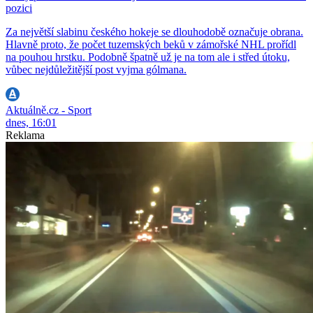
pozici
Za největší slabinu českého hokeje se dlouhodobě označuje obrana.
Hlavně proto, že počet tuzemských beků v zámořské NHL prořídl
na pouhou hrstku. Podobně špatně už je na tom ale i střed útoku,
vůbec nejdůležitější post vyjma gólmana.
Aktuálně.cz - Sport
dnes, 16:01
Reklama