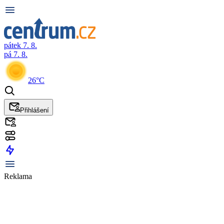
pátek 7. 8.
pá 7. 8.
26°C
Přihlášení
Reklama