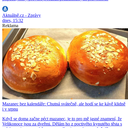
Aktuálně.cz - Zprávy
dnes, 15:32
Reklama
Mazanec bez kalendáře: Chutná svátečně, ale hodí se ke kávě klidně
i v srpnu
Když se doma začne péct mazanec, je to pro mě jasné znamení, že
Velikonoce jsou za dveřmi. Dělám ho z poctivého kynutého těsta s