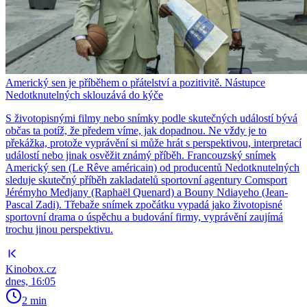
Americký sen je příběhem o přátelství a pozitivitě. Nástupce
Nedotknutelných sklouzává do kýče
S životopisnými filmy nebo snímky podle skutečných událostí bývá
občas ta potíž, že předem víme, jak dopadnou. Ne vždy je to
překážka, protože vyprávění si může hrát s perspektivou, interpretací
událostí nebo jinak osvěžit známý příběh. Francouzský snímek
Americký sen (Le Rêve américain) od producentů Nedotknutelných
sleduje skutečný příběh zakladatelů sportovní agentury Comsport
Jérémyho Medjany (Raphaël Quenard) a Bouny Ndiayeho (Jean-
Pascal Zadi). Třebaže snímek zpočátku vypadá jako životopisné
sportovní drama o úspěchu a budování firmy, vyprávění zaujímá
trochu jinou perspektivu.
Kinobox.cz
dnes, 16:05
2 min