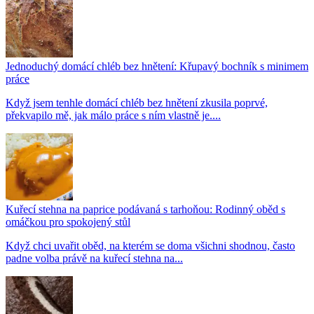
Jednoduchý domácí chléb bez hnětení: Křupavý bochník s minimem
práce
Když jsem tenhle domácí chléb bez hnětení zkusila poprvé,
překvapilo mě, jak málo práce s ním vlastně je....
Kuřecí stehna na paprice podávaná s tarhoňou: Rodinný oběd s
omáčkou pro spokojený stůl
Když chci uvařit oběd, na kterém se doma všichni shodnou, často
padne volba právě na kuřecí stehna na...