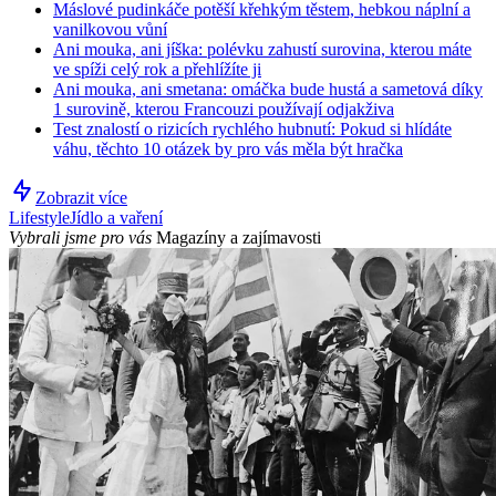
Máslové pudinkáče potěší křehkým těstem, hebkou náplní a
vanilkovou vůní
Ani mouka, ani jíška: polévku zahustí surovina, kterou máte
ve spíži celý rok a přehlížíte ji
Ani mouka, ani smetana: omáčka bude hustá a sametová díky
1 surovině, kterou Francouzi používají odjakživa
Test znalostí o rizicích rychlého hubnutí: Pokud si hlídáte
váhu, těchto 10 otázek by pro vás měla být hračka
Zobrazit více
Lifestyle
Jídlo a vaření
Vybrali jsme pro vás
Magazíny a zajímavosti