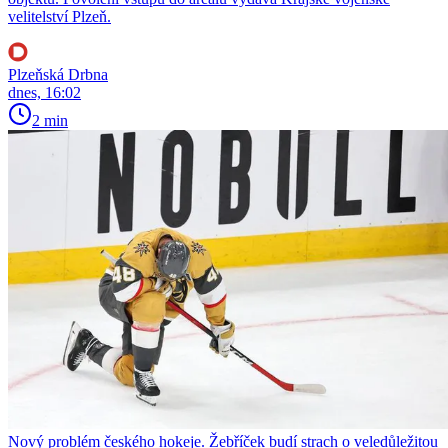
velitelství Plzeň.
Plzeňská Drbna
dnes, 16:02
2 min
Nový problém českého hokeje. Žebříček budí strach o veledůležitou