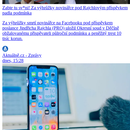
Zabte tu sv*ni! Za výhrůžky novinářce pod Rajchlovým příspěvkem
padla podmínka
Za výhrůžky smrtí novinářce na Facebooku pod příspěvkem
poslance Jindřicha Rajchla (PRO) uložil Okresní soud v Děčíně
obžalovanému přispěvateli půlroční podmínku a peněžitý trest 10
tisíc korun.
Aktuálně.cz - Zprávy
dnes, 15:28