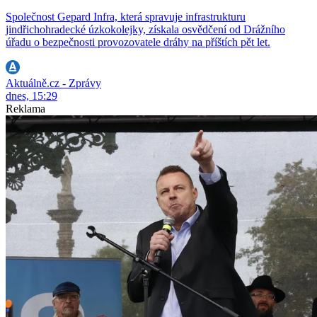
Společnost Gepard Infra, která spravuje infrastrukturu
jindřichohradecké úzkokolejky, získala osvědčení od Drážního
úřadu o bezpečnosti provozovatele dráhy na příštích pět let.
Aktuálně.cz - Zprávy
dnes, 15:29
Reklama