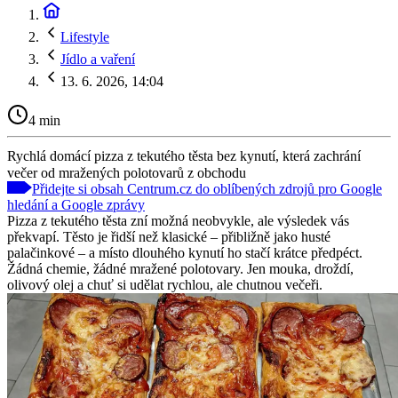
Lifestyle
Jídlo a vaření
13. 6. 2026, 14:04
4 min
Rychlá domácí pizza z tekutého těsta bez kynutí, která zachrání
večer od mražených polotovarů z obchodu
Přidejte si obsah Centrum.cz do oblíbených zdrojů pro Google
hledání a Google zprávy
Pizza z tekutého těsta zní možná neobvykle, ale výsledek vás
překvapí. Těsto je řidší než klasické – přibližně jako husté
palačinkové – a místo dlouhého kynutí ho stačí krátce předpéct.
Žádná chemie, žádné mražené polotovary. Jen mouka, droždí,
olivový olej a chuť si udělat rychlou, ale chutnou večeři.