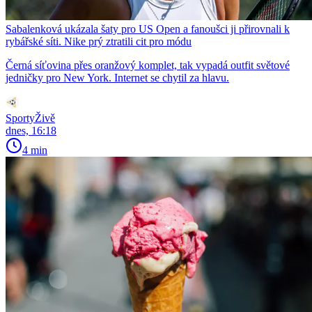
Sabalenková ukázala šaty pro US Open a fanoušci ji přirovnali k
rybářské síti. Nike prý ztratili cit pro módu
Černá síťovina přes oranžový komplet, tak vypadá outfit světové
jedničky pro New York. Internet se chytil za hlavu.
SportyŽivě
dnes, 16:18
4 min