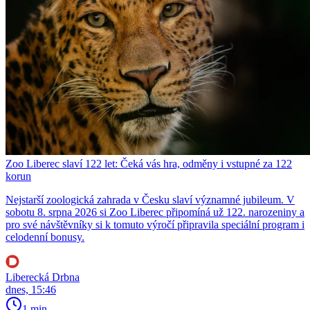
Zoo Liberec slaví 122 let: Čeká vás hra, odměny i vstupné za 122
korun
Nejstarší zoologická zahrada v Česku slaví významné jubileum. V
sobotu 8. srpna 2026 si Zoo Liberec připomíná už 122. narozeniny a
pro své návštěvníky si k tomuto výročí připravila speciální program i
celodenní bonusy.
Liberecká Drbna
dnes, 15:46
1 min