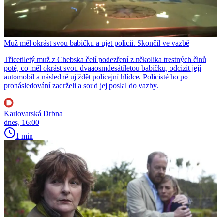
Muž měl okrást svou babičku a ujet policii. Skončil ve vazbě
Třicetiletý muž z Chebska čelí podezření z několika trestných činů
poté, co měl okrást svou dvaaosmdesátiletou babičku, odcizit její
automobil a následně ujíždět policejní hlídce. Policisté ho po
pronásledování zadrželi a soud jej poslal do vazby.
Karlovarská Drbna
dnes, 16:00
1 min