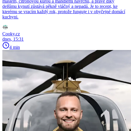
máslem, citronovou kůrou a mandlemi navrchu, a právě díky
delšímu kynutí zůstává pěkně vláčný a nepadá. Je to recept, ke
kterému se vracím každý rok, protože funguje i v obyčejné domácí
kuchyni.
Cooky.cz
dnes, 15:31
4 min