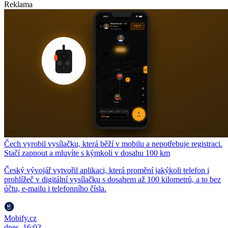
Reklama
Čech vyrobil vysílačku, která běží v mobilu a nepotřebuje registraci.
Stačí zapnout a mluvíte s kýmkoli v dosahu 100 km
Český vývojář vytvořil aplikaci, která promění jakýkoli telefon i
prohlížeč v digitální vysílačku s dosahem až 100 kilometrů, a to bez
účtu, e-mailu i telefonního čísla.
Mobify.cz
dnes, 16:03