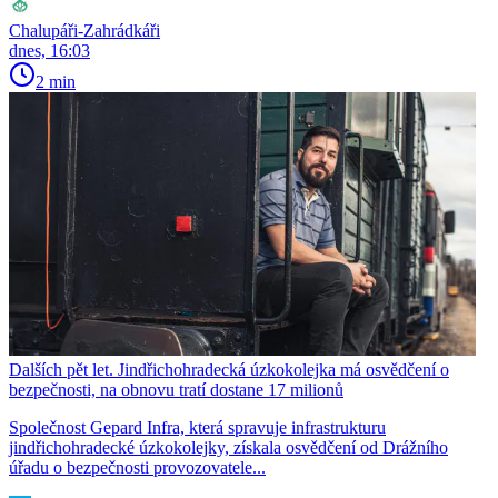
Chalupáři-Zahrádkáři
dnes, 16:03
2 min
Dalších pět let. Jindřichohradecká úzkokolejka má osvědčení o
bezpečnosti, na obnovu tratí dostane 17 milionů
Společnost Gepard Infra, která spravuje infrastrukturu
jindřichohradecké úzkokolejky, získala osvědčení od Drážního
úřadu o bezpečnosti provozovatele...