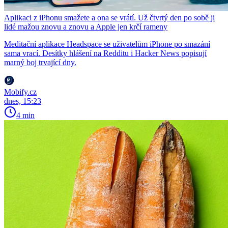
Aplikaci z iPhonu smažete a ona se vrátí. Už čtvrtý den po sobě ji
lidé mažou znovu a znovu a Apple jen krčí rameny
Meditační aplikace Headspace se uživatelům iPhone po smazání
sama vrací. Desítky hlášení na Redditu i Hacker News popisují
marný boj trvající dny.
Mobify.cz
dnes, 15:23
4 min