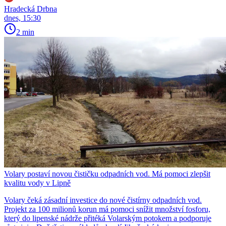
Hradecká Drbna
dnes, 15:30
2 min
Volary postaví novou čističku odpadních vod. Má pomoci zlepšit
kvalitu vody v Lipně
Volary čeká zásadní investice do nové čistírny odpadních vod.
Projekt za 100 milionů korun má pomoci snížit množství fosforu,
který do lipenské nádrže přitéká Volarským potokem a podporuje