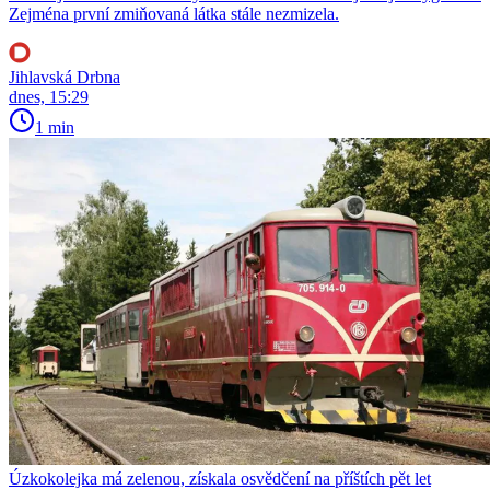
Zejména první zmiňovaná látka stále nezmizela.
Jihlavská Drbna
dnes, 15:29
1 min
Úzkokolejka má zelenou, získala osvědčení na příštích pět let