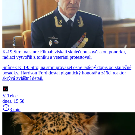
K-19 Stroj na smrt: Filmaři získali skutečnou sovětskou ponorku,
radiaci vytvořili z toniku a veteráni protestovali
Snímek K-19: Stroj na smrt provázel ostře laděný dopis od skutečné
posádky. Harrison Ford dostal gigantický honorář a zářící reaktor
skrývá zvláštní detail.
V Telce
dnes, 15:58
3 min