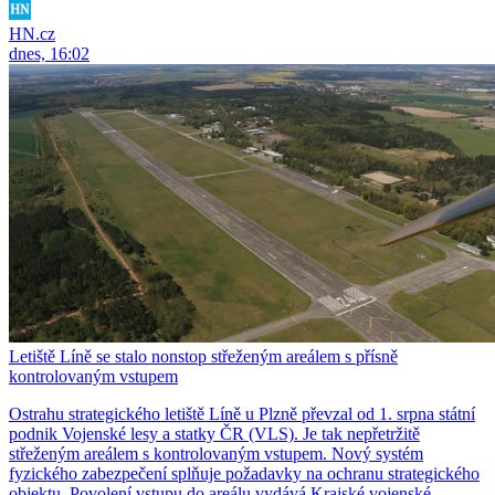
HN.cz
dnes, 16:02
Letiště Líně se stalo nonstop střeženým areálem s přísně
kontrolovaným vstupem
Ostrahu strategického letiště Líně u Plzně převzal od 1. srpna státní
podnik Vojenské lesy a statky ČR (VLS). Je tak nepřetržitě
střeženým areálem s kontrolovaným vstupem. Nový systém
fyzického zabezpečení splňuje požadavky na ochranu strategického
objektu. Povolení vstupu do areálu vydává Krajské vojenské