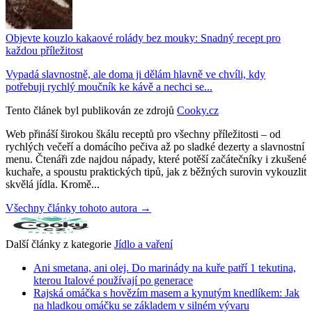
Objevte kouzlo kakaové rolády bez mouky: Snadný recept pro
každou příležitost
Vypadá slavnostně, ale doma ji dělám hlavně ve chvíli, kdy
potřebuji rychlý moučník ke kávě a nechci se...
Tento článek byl publikován ze zdrojů
Cooky.cz
Web přináší širokou škálu receptů pro všechny příležitosti – od
rychlých večeří a domácího pečiva až po sladké dezerty a slavnostní
menu. Čtenáři zde najdou nápady, které potěší začátečníky i zkušené
kuchaře, a spoustu praktických tipů, jak z běžných surovin vykouzlit
skvělá jídla. Kromě...
Všechny články tohoto autora →
Další články z kategorie
Jídlo a vaření
Ani smetana, ani olej. Do marinády na kuře patří 1 tekutina,
kterou Italové používají po generace
Rajská omáčka s hovězím masem a kynutým knedlíkem: Jak
na hladkou omáčku se základem v silném vývaru