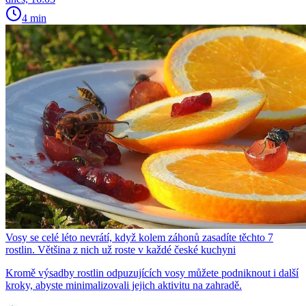
4 min
Vosy se celé léto nevrátí, když kolem záhonů zasadíte těchto 7
rostlin. Většina z nich už roste v každé české kuchyni
Kromě výsadby rostlin odpuzujících vosy můžete podniknout i další
kroky, abyste minimalizovali jejich aktivitu na zahradě.