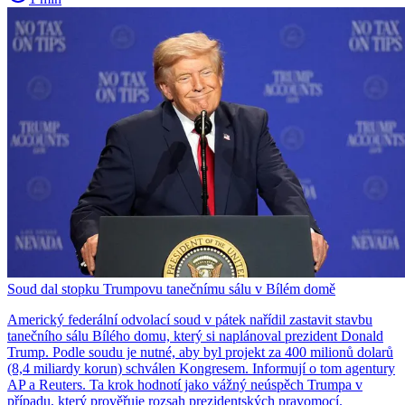
Soud dal stopku Trumpovu tanečnímu sálu v Bílém domě
Americký federální odvolací soud v pátek nařídil zastavit stavbu
tanečního sálu Bílého domu, který si naplánoval prezident Donald
Trump. Podle soudu je nutné, aby byl projekt za 400 milionů dolarů
(8,4 miliardy korun) schválen Kongresem. Informují o tom agentury
AP a Reuters. Ta krok hodnotí jako vážný neúspěch Trumpa v
případu, který prověřuje rozsah prezidentských pravomocí.