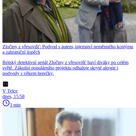
Zločiny z vřesovišť: Podvod s autem, tajemství neměnného kostýmu
a zahraniční úspěch
Britský detektivní seriál Zločiny z vřesovišť baví diváky po celém
světě. Zákulisí populárního projektu odhaluje skryté alergie i
podvody s věkem herečky.
V Telce
dnes, 15:58
3 min