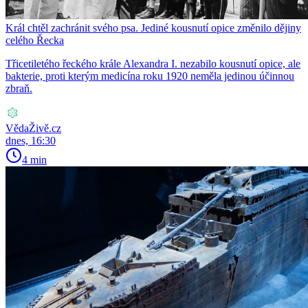
Král chtěl zachránit svého psa. Jediné kousnutí opice změnilo dějiny
celého Řecka
Třicetiletého řeckého krále Alexandra I. nezabilo kousnutí opice, ale
bakterie, proti kterým medicína roku 1920 neměla jedinou účinnou
zbraň.
VědaŽivě.cz
dnes, 16:30
4 min