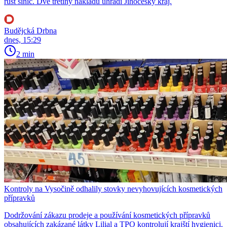
růst sinic. Dvě třetiny nákladů uhradí Jihočeský kraj.
Budějcká Drbna
dnes, 15:29
2 min
Kontroly na Vysočině odhalily stovky nevyhovujících kosmetických
přípravků
Dodržování zákazu prodeje a používání kosmetických přípravků
obsahujících zakázané látky Lilial a TPO kontrolují krajští hygienici.