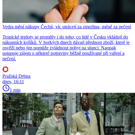
Vedra mění nákupy Čechů, víc utrácejí za zmrzlinu, méně za pečení
Tropické teploty se promítly i do toho, co lidé v Česku vkládají do
nákupních košíků. V horkých dnech dávají přednost zboží, které je
osvěží nebo jim pomůže zvládnout pobyt na slunci. Naopak
ustupuje zájem o některé potraviny běžně používané při vaření a
pečení.
Pražská Drbna
dnes, 16:11
1 min