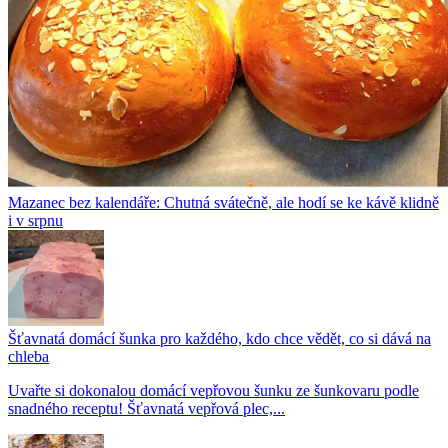
Mazanec bez kalendáře: Chutná svátečně, ale hodí se ke kávě klidně
i v srpnu
Šťavnatá domácí šunka pro každého, kdo chce vědět, co si dává na
chleba
Uvařte si dokonalou domácí vepřovou šunku ze šunkovaru podle
snadného receptu! Šťavnatá vepřová plec,...