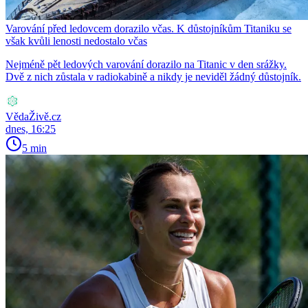
Varování před ledovcem dorazilo včas. K důstojníkům Titaniku se
však kvůli lenosti nedostalo včas
Nejméně pět ledových varování dorazilo na Titanic v den srážky.
Dvě z nich zůstala v radiokabině a nikdy je neviděl žádný důstojník.
VědaŽivě.cz
dnes, 16:25
5 min