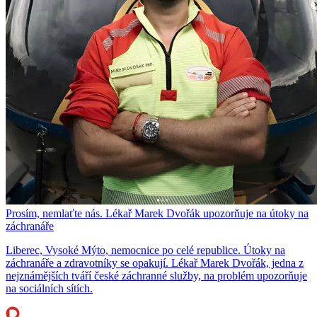
Prosím, nemlaťte nás. Lékař Marek Dvořák upozorňuje na útoky na
záchranáře
Liberec, Vysoké Mýto, nemocnice po celé republice. Útoky na
záchranáře a zdravotníky se opakují. Lékař Marek Dvořák, jedna z
nejznámějších tváří české záchranné služby, na problém upozorňuje
na sociálních sítích.