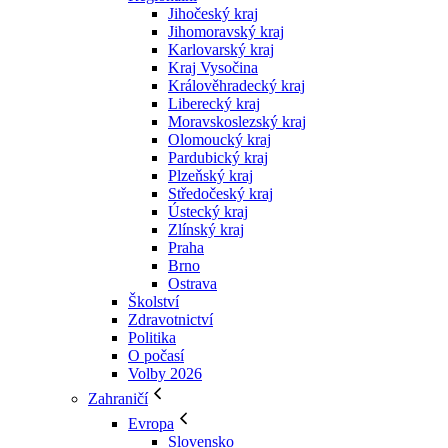
Jihočeský kraj
Jihomoravský kraj
Karlovarský kraj
Kraj Vysočina
Králověhradecký kraj
Liberecký kraj
Moravskoslezský kraj
Olomoucký kraj
Pardubický kraj
Plzeňský kraj
Středočeský kraj
Ústecký kraj
Zlínský kraj
Praha
Brno
Ostrava
Školství
Zdravotnictví
Politika
O počasí
Volby 2026
Zahraničí
Evropa
Slovensko