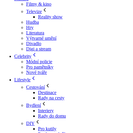
Filmy & kino
Televize
Reality show
Hudba
Hry
Literatura
Výtvarné umění
Divadlo
Digi a stream
Celebrity
Módní policie
Pro pamětníky
Nové tváře
Lifestyle
Cestování
Destinace
Rady na cesty
Bydlení
Interiery
Rady do domu
DIY
Pro kutily