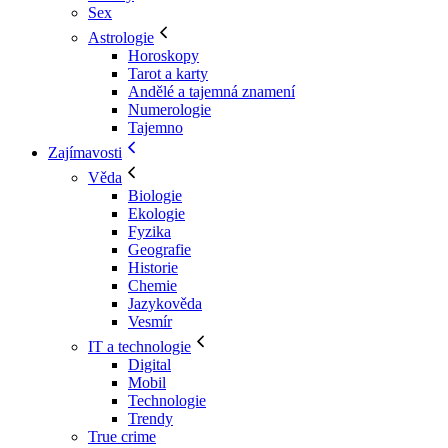
Sex
Astrologie
Horoskopy
Tarot a karty
Andělé a tajemná znamení
Numerologie
Tajemno
Zajímavosti
Věda
Biologie
Ekologie
Fyzika
Geografie
Historie
Chemie
Jazykověda
Vesmír
IT a technologie
Digital
Mobil
Technologie
Trendy
True crime