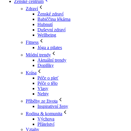
Ženské centrum
Zdraví
Ženské zdraví
Babiččina lékárna
Hubnutí
Duševní zdraví
Wellbeing
Fitness
Jóga a pilates
Módní trendy
Aktuální trendy
Doplňky
Krása
Péče o pleť
Péče o tělo
Vlasy
Nehty
Příběhy ze života
Inspirativní ženy
Rodina & komunita
Výchova
Přátelství
Vztahy