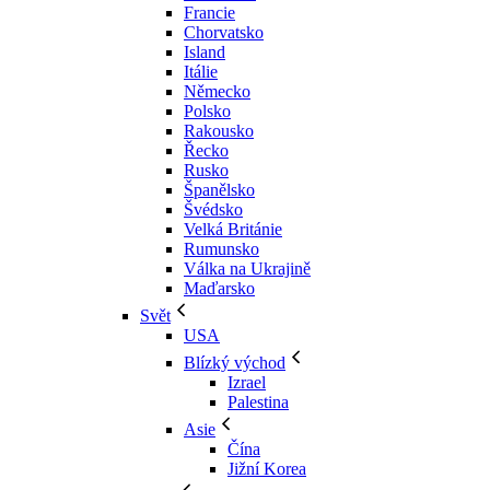
Francie
Chorvatsko
Island
Itálie
Německo
Polsko
Rakousko
Řecko
Rusko
Španělsko
Švédsko
Velká Británie
Rumunsko
Válka na Ukrajině
Maďarsko
Svět
USA
Blízký východ
Izrael
Palestina
Asie
Čína
Jižní Korea