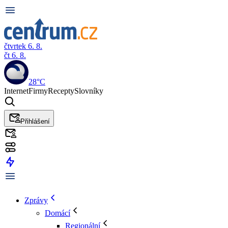
čtvrtek 6. 8.
čt 6. 8.
28°C
Internet
Firmy
Recepty
Slovníky
Přihlášení
Zprávy
Domácí
Regionální