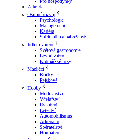
Pro hospodyňky
Zahrada
Osobní rozvoj
Psychologie
Management
Kariéra
Spiritualita a náboženství
Jídlo a vaření
Světová gastronomie
Levné vaření
Kulinářské triky
Mazlíčci
Kočky
Pejskové
Hobby
Modelářství
Včelařství
Rybaření
Letectví
Automobilismus
Adrenalin
Sběratelství
Houbaření