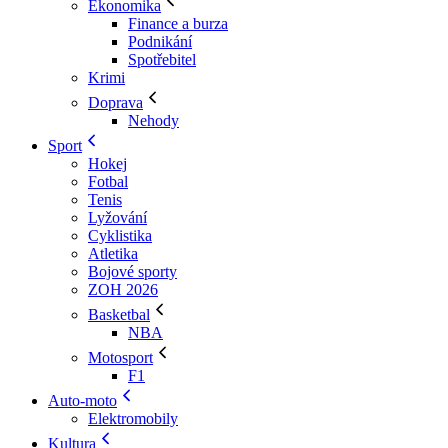
Ekonomika
Finance a burza
Podnikání
Spotřebitel
Krimi
Doprava
Nehody
Sport
Hokej
Fotbal
Tenis
Lyžování
Cyklistika
Atletika
Bojové sporty
ZOH 2026
Basketbal
NBA
Motosport
F1
Auto-moto
Elektromobily
Kultura