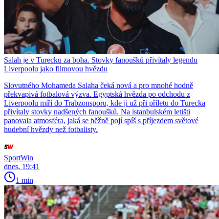
Salah je v Turecku za boha. Stovky fanoušků přivítaly legendu
Liverpoolu jako filmovou hvězdu
Slovutného Mohameda Salaha čeká nová a pro mnohé hodně
překvapivá fotbalová výzva. Egyptská hvězda po odchodu z
Liverpoolu míří do Trabzonsporu, kde ji už při příletu do Turecka
přivítaly stovky nadšených fanoušků. Na istanbulském letišti
panovala atmosféra, jaká se běžně pojí spíš s příjezdem světové
hudební hvězdy než fotbalisty.
SportWin
dnes, 19:41
1 min