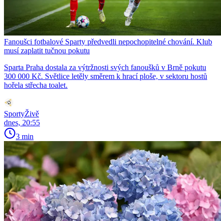
Fanoušci fotbalové Sparty předvedli nepochopitelné chování. Klub
musí zaplatit tučnou pokutu
Sparta Praha dostala za výtržnosti svých fanoušků v Brně pokutu
300 000 Kč. Světlice letěly směrem k hrací ploše, v sektoru hostů
hořela střecha toalet.
SportyŽivě
dnes, 20:55
3 min