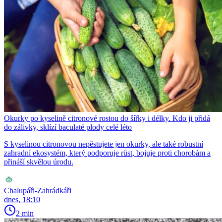
Okurky po kyselině citronové rostou do šířky i délky. Kdo ji přidá
do zálivky, sklízí baculaté plody celé léto
S kyselinou citronovou nepěstujete jen okurky, ale také robustní
zahradní ekosystém, který podporuje růst, bojuje proti chorobám a
přináší skvělou úrodu.
Chalupáři-Zahrádkáři
dnes, 18:10
2 min