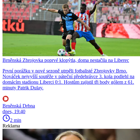
Brněnská Zbrojovka poprvé klopýtla, doma nestačila na Liberec
První porážku v nové sezoně utrpěli fotbalisté Zbrojovky Brno.
Nováček nejvyšší soutěže v páteční předehrávce 3. kola podlehl na
domácím stadionu Liberci 0:1. Hostům zajistil tři body gólem z 61.
minuty Patrik Dulay.
Brněnská Drbna
dnes, 19:40
2 min
Reklama