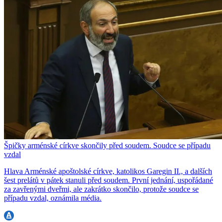
Špičky arménské církve skončily před soudem. Soudce se případu
vzdal
Hlava Arménské apoštolské církve, katolikos Garegin II., a dalších
šest prelátů v pátek stanuli před soudem. První jednání, uspořádané
za zavřenými dveřmi, ale zakrátko skončilo, protože soudce se
případu vzdal, oznámila média.