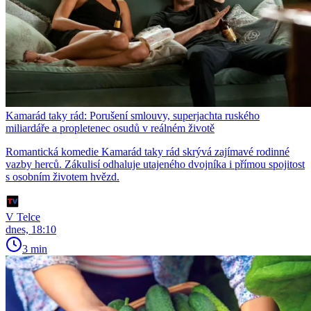
Kamarád taky rád: Porušení smlouvy, superjachta ruského
miliardáře a propletenec osudů v reálném životě
Romantická komedie Kamarád taky rád skrývá zajímavé rodinné
vazby herců. Zákulisí odhaluje utajeného dvojníka i přímou spojitost
s osobním životem hvězd.
V Telce
dnes, 18:10
3 min