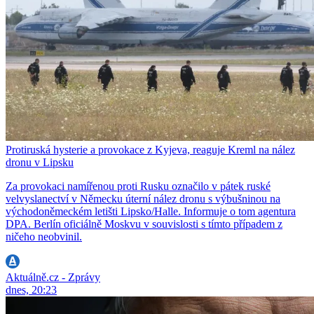
Protiruská hysterie a provokace z Kyjeva, reaguje Kreml na nález
dronu v Lipsku
Za provokaci namířenou proti Rusku označilo v pátek ruské
velvyslanectví v Německu úterní nález dronu s výbušninou na
východoněmeckém letišti Lipsko/Halle. Informuje o tom agentura
DPA. Berlín oficiálně Moskvu v souvislosti s tímto případem z
ničeho neobvinil.
Aktuálně.cz - Zprávy
dnes, 20:23