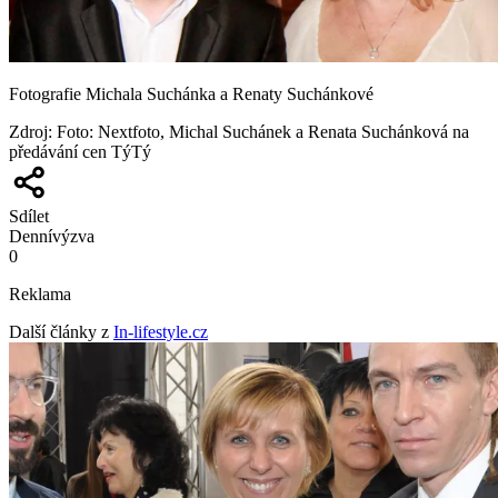
Fotografie Michala Suchánka a Renaty Suchánkové
Zdroj
:
Foto: Nextfoto, Michal Suchánek a Renata Suchánková na
předávání cen TýTý
Sdílet
Denní
výzva
0
Reklama
Další články z
In-lifestyle.cz