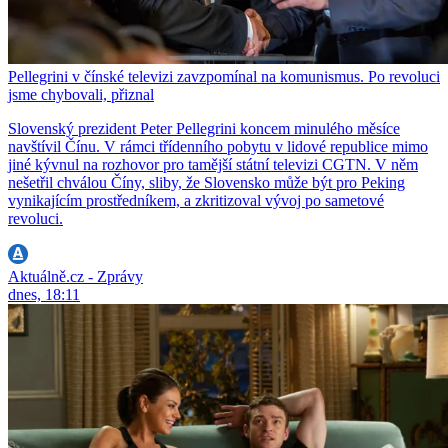
Pellegrini v čínské televizi zavzpomínal na komunismus. Po revoluci
jsme chybovali, přiznal
Slovenský prezident Peter Pellegrini koncem minulého měsíce
navštívil Čínu. V rámci třídenního pobytu v lidové republice mimo
jiné kývnul na rozhovor pro tamější státní televizi CGTN. V něm
nešetřil chválou Číny, sliby, že Slovensko může být pro Peking
vynikajícím prostředníkem, a zkritizoval vývoj po sametové
revoluci.
Aktuálně.cz - Zprávy
dnes, 18:11