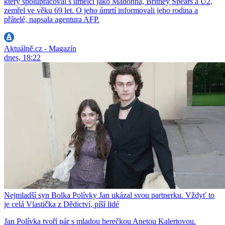
který spolupracoval s umělci jako Madonna, Britney Spears a U2,
zemřel ve věku 69 let. O jeho úmrtí informovali jeho rodina a
přátelé, napsala agentura AFP.
Aktuálně.cz - Magazín
dnes, 18:22
Nejmladší syn Bolka Polívky Jan ukázal svou partnerku. Vždyť to
je celá Vlastička z Dědictví, píší lidé
Jan Polívka tvoří pár s mladou herečkou Anetou Kalertovou.