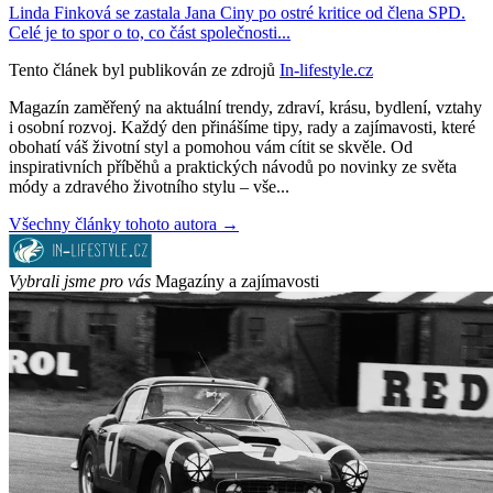
Linda Finková se zastala Jana Ciny po ostré kritice od člena SPD.
Celé je to spor o to, co část společnosti...
Tento článek byl publikován ze zdrojů
In-lifestyle.cz
Magazín zaměřený na aktuální trendy, zdraví, krásu, bydlení, vztahy
i osobní rozvoj. Každý den přinášíme tipy, rady a zajímavosti, které
obohatí váš životní styl a pomohou vám cítit se skvěle. Od
inspirativních příběhů a praktických návodů po novinky ze světa
módy a zdravého životního stylu – vše...
Všechny články tohoto autora →
Vybrali jsme pro vás
Magazíny a zajímavosti