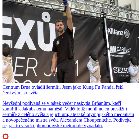
Centrum Brna ovládli šermíři. Jsem jako Kung Fu Panda, řekl
čerstvý mistr světa
Nevšední podívaná se v pátek večer naskytla Brňanům, kteří
zamířili k Jakubskému náměstí. Vidět totiž mohli nejen prestižní
šermíře z celého světa a jejich um, ale také olympijského medailistu
a novopečeného mistra světa Alexandera Choupenitche. Podívejte
se, jak to v srdci jihomoravské metropole vypadalo.