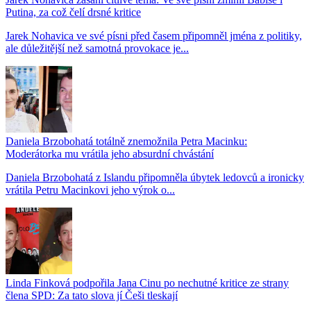
Putina, za což čelí drsné kritice
Jarek Nohavica ve své písni před časem připomněl jména z politiky,
ale důležitější než samotná provokace je...
Daniela Brzobohatá totálně znemožnila Petra Macinku:
Moderátorka mu vrátila jeho absurdní chvástání
Daniela Brzobohatá z Islandu připomněla úbytek ledovců a ironicky
vrátila Petru Macinkovi jeho výrok o...
Linda Finková podpořila Jana Cinu po nechutné kritice ze strany
člena SPD: Za tato slova jí Češi tleskají