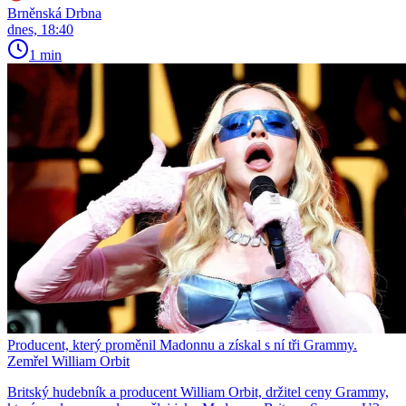
Brněnská Drbna
dnes, 18:40
1 min
Producent, který proměnil Madonnu a získal s ní tři Grammy.
Zemřel William Orbit
Britský hudebník a producent William Orbit, držitel ceny Grammy,