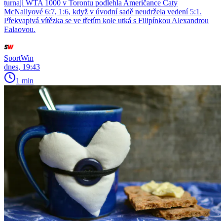
turnaji WTA 1000 v Torontu podlehla Američance Caty
McNallyové 6:7, 1:6, když v úvodní sadě neudržela vedení 5:1.
Překvapivá vítězka se ve třetím kole utká s Filipínkou Alexandrou
Ealaovou.
SportWin
dnes, 19:43
1 min