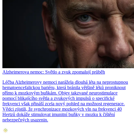
Alzheimerova nemoc: Světlo a zvuk zpomalují průběh
Léčba Alzheimerovy nemoci narážela dlouhá léta na neprostupnou
hematoencefalickou bariéru, která bránila většině léků proniknout
přímo k mozkovým buňkám. Objev takzvané neurostimulace
pomocí blikajícího světla a zvukových impulsů o specifické
frekvenci však přináší zcela nový pohled na možnost regenerace.
Vědci zjistili, že synchronizace mozkových vln na frekvenci 40
Hertzů dokáže stimulovat imunitní buňky v mozku k čištění
nebezpečných usazenin.