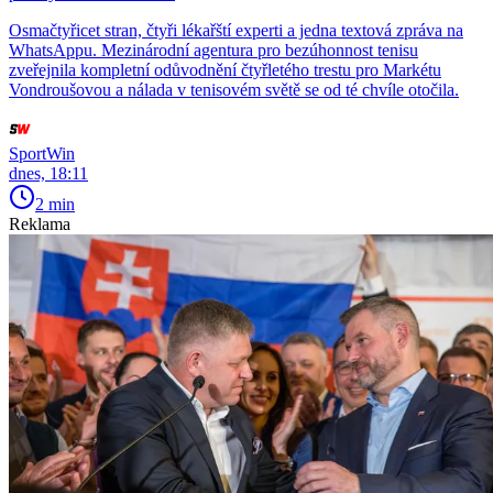
Osmačtyřicet stran, čtyři lékařští experti a jedna textová zpráva na
WhatsAppu. Mezinárodní agentura pro bezúhonnost tenisu
zveřejnila kompletní odůvodnění čtyřletého trestu pro Markétu
Vondroušovou a nálada v tenisovém světě se od té chvíle otočila.
SportWin
dnes, 18:11
2 min
Reklama