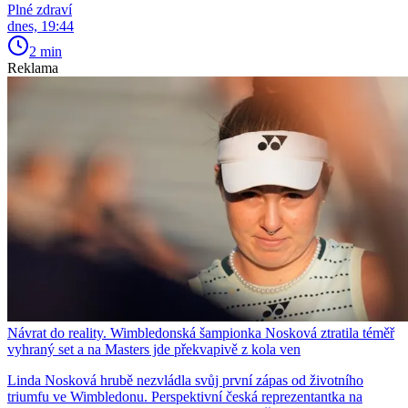
Plné zdraví
dnes, 19:44
2 min
Reklama
Návrat do reality. Wimbledonská šampionka Nosková ztratila téměř
vyhraný set a na Masters jde překvapivě z kola ven
Linda Nosková hrubě nezvládla svůj první zápas od životního
triumfu ve Wimbledonu. Perspektivní česká reprezentantka na