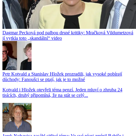
Dagmar Pecková pod palbou drsné kritiky: Mračková Vildumetzová
jí vytkla toto „skandální“ video
Petr Kotvald a Stanislav Hložek prozradili, jak vysoké pobírají
důchody: Fanoušci se ptají, jak je to možné
Kotvald i Hložek otevřeli téma penzí. Jeden mluví o zhruba 24
tisících, druhý připomíná, že na stát se celý...
Jarek Nohavica zasáhl citlivé téma: Ve své písni zmínil Babiše i