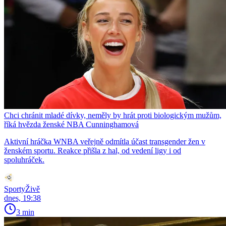
Chci chránit mladé dívky, neměly by hrát proti biologickým mužům,
říká hvězda ženské NBA Cunninghamová
Aktivní hráčka WNBA veřejně odmítla účast transgender žen v
ženském sportu. Reakce přišla z hal, od vedení ligy i od
spoluhráček.
SportyŽivě
dnes, 19:38
3 min