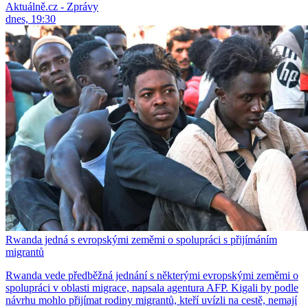
Aktuálně.cz - Zprávy
dnes, 19:30
Rwanda jedná s evropskými zeměmi o spolupráci s přijímáním
migrantů
Rwanda vede předběžná jednání s některými evropskými zeměmi o
spolupráci v oblasti migrace, napsala agentura AFP. Kigali by podle
návrhu mohlo přijímat rodiny migrantů, kteří uvízli na cestě, nemají