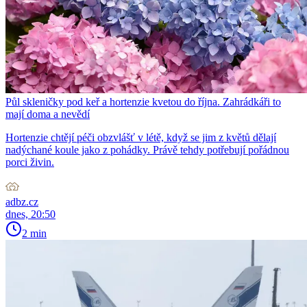
Půl skleničky pod keř a hortenzie kvetou do října. Zahrádkáři to
mají doma a nevědí
Hortenzie chtějí péči obzvlášť v létě, když se jim z květů dělají
nadýchané koule jako z pohádky. Právě tehdy potřebují pořádnou
porci živin.
adbz.cz
dnes, 20:50
2 min