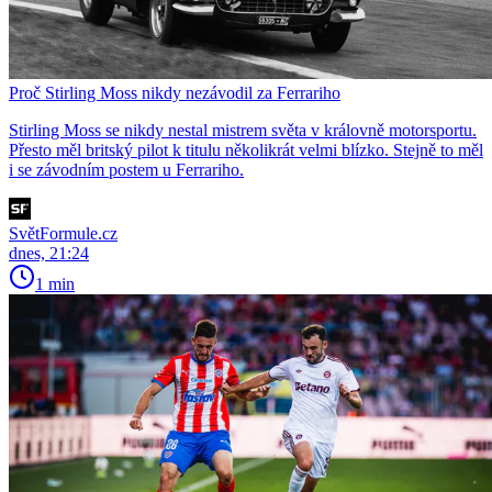
Proč Stirling Moss nikdy nezávodil za Ferrariho
Stirling Moss se nikdy nestal mistrem světa v královně motorsportu.
Přesto měl britský pilot k titulu několikrát velmi blízko. Stejně to měl
i se závodním postem u Ferrariho.
SvětFormule.cz
dnes, 21:24
1 min