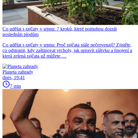
Co udělat s rajčaty v srpnu: 7 kroků, které pomohou dozrát
posledním plodům
Co udělat s rajčaty v srpnu: Proč rajčata stále nečervenají? Zjistěte,
co odstranit, kdy zaštipovat vrcholy, jak upravit zálivku a hnojení a
která zelená rajčata už můžete …
Planeta zahrady
dnes, 19:41
7 min