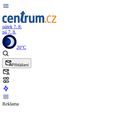
pátek 7. 8.
pá 7. 8.
20°C
Přihlášení
Reklama