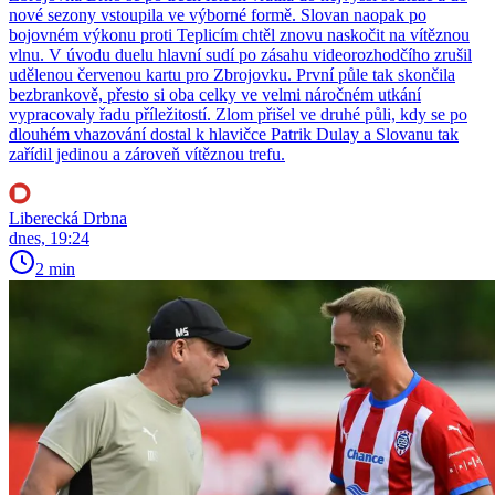
nové sezony vstoupila ve výborné formě. Slovan naopak po
bojovném výkonu proti Teplicím chtěl znovu naskočit na vítěznou
vlnu. V úvodu duelu hlavní sudí po zásahu videorozhodčího zrušil
udělenou červenou kartu pro Zbrojovku. První půle tak skončila
bezbrankově, přesto si oba celky ve velmi náročném utkání
vypracovaly řadu příležitostí. Zlom přišel ve druhé půli, kdy se po
dlouhém vhazování dostal k hlavičce Patrik Dulay a Slovanu tak
zařídil jedinou a zároveň vítěznou trefu.
Liberecká Drbna
dnes, 19:24
2 min