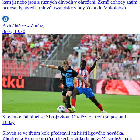
kam jít nebo jsou z různých důvodů v ohrožení. Země dohody zatím
nedosáhly, uvedla mluvčí rwandské vlády Yolande Makoloová.
Aktuálně.cz - Zprávy
dnes, 19:30
Slovan ovládl duel se Zbrojovkou. O vítěznou trefu se postaral
Dulay
Slovan se ve třetím kole představil na hřišti ligového nováčka.
Zbrojovka Brno se po třech letech vrátila do nejvyšší soutěže a do