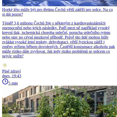
Horké léto může být pro třetinu Čechů větší zátěží pro srdce. Na co
si dát pozor?
Téměř 3,6 milionu Čechů žije s některým z kardiovaskulárních
onemocnění nebo jejich následky. Patří mezi ně například vysoký
krevní tlak, ischemická choroba srdeční, porucha srdečního rytmu
nebo stav po cévní mozkové příhodě. Právě tito lidé mohou hůře
zvládat vysoké letní teploty, dehydrataci, větší fyzickou zátěž i
změny režimu během dovolených. Častější konzumace alkoholu pak
může riziko dále zvyšovat. Jak tedy riziko problémů se srdcem co
nejvíc snížit?
Plné zdraví
dnes, 19:43
5 min