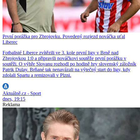
První porážka pro Zbrojovku. Povedený rozjezd nováčka uťal
Liberec
Fotbalisté Liberce zvítězili ve 3. kole první ligy v Brně nad
Zbrojovkou 1:0 a připravili nováčkovi soutěže první porážku v
soutěži. O výhře Slovanu rozhodl po hodině hry slovenský záložník
Patrik Dulay. Brňané tak nenavázali na výtečný start do ligy, kdy
zdolali Spartu a remizovali v Plzni.
Aktuálně.cz - Sport
dnes, 19:15
Reklama