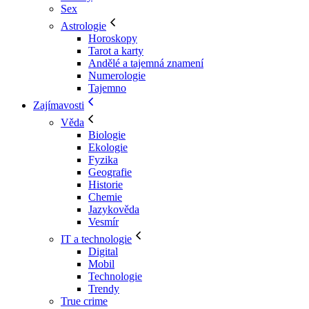
Sex
Astrologie
Horoskopy
Tarot a karty
Andělé a tajemná znamení
Numerologie
Tajemno
Zajímavosti
Věda
Biologie
Ekologie
Fyzika
Geografie
Historie
Chemie
Jazykověda
Vesmír
IT a technologie
Digital
Mobil
Technologie
Trendy
True crime