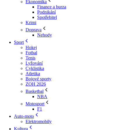
Ekonomika
Finance a burza
Podnikání
Spotřebitel
Krimi
Doprava
Nehody
Sport
Hokej
Fotbal
Tenis
Lyžování
Cyklistika
Atletika
Bojové sporty
ZOH 2026
Basketbal
NBA
Motosport
F1
Auto-moto
Elektromobily
Kultura