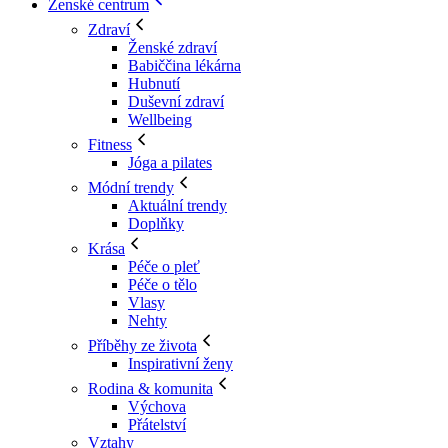
Ženské centrum
Zdraví
Ženské zdraví
Babiččina lékárna
Hubnutí
Duševní zdraví
Wellbeing
Fitness
Jóga a pilates
Módní trendy
Aktuální trendy
Doplňky
Krása
Péče o pleť
Péče o tělo
Vlasy
Nehty
Příběhy ze života
Inspirativní ženy
Rodina & komunita
Výchova
Přátelství
Vztahy