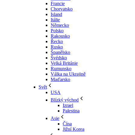
Francie
Chorvatsko
Island
Itálie
Německo
Polsko
Rakousko
Řecko
Rusko
Španělsko
Švédsko
Velká Británie
Rumunsko
Válka na Ukrajině
Maďarsko
Svět
USA
Blízký východ
Izrael
Palestina
Asie
Čína
Jižní Korea