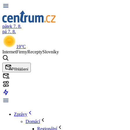
pátek 7. 8.
pá 7. 8.
19°C
Internet
Firmy
Recepty
Slovníky
Přihlášení
Zprávy
Domácí
Regionální