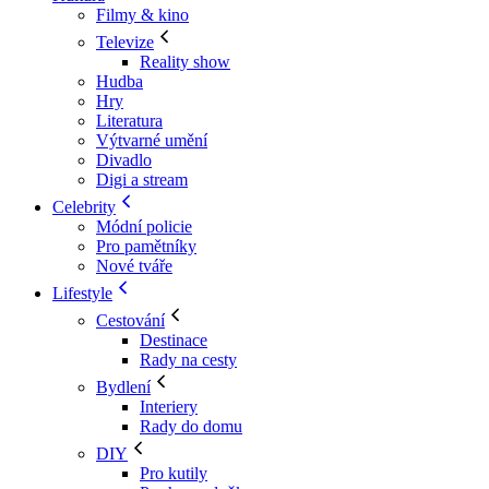
Filmy & kino
Televize
Reality show
Hudba
Hry
Literatura
Výtvarné umění
Divadlo
Digi a stream
Celebrity
Módní policie
Pro pamětníky
Nové tváře
Lifestyle
Cestování
Destinace
Rady na cesty
Bydlení
Interiery
Rady do domu
DIY
Pro kutily