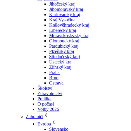
Jihočeský kraj
Jihomoravský kraj
Karlovarský kraj
Kraj Vysočina
Králověhradecký kraj
Liberecký kraj
Moravskoslezský kraj
Olomoucký kraj
Pardubický kraj
Plzeňský kraj
Středočeský kraj
Ústecký kraj
Zlínský kraj
Praha
Brno
Ostrava
Školství
Zdravotnictví
Politika
O počasí
Volby 2026
Zahraničí
Evropa
Slovensko