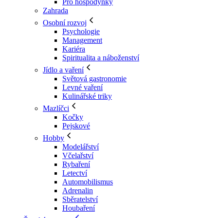
Pro hospodyňky
Zahrada
Osobní rozvoj
Psychologie
Management
Kariéra
Spiritualita a náboženství
Jídlo a vaření
Světová gastronomie
Levné vaření
Kulinářské triky
Mazlíčci
Kočky
Pejskové
Hobby
Modelářství
Včelařství
Rybaření
Letectví
Automobilismus
Adrenalin
Sběratelství
Houbaření