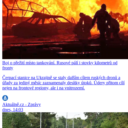
Boj o přežití místo tankování. Rusové pálí i stovky kilometrů od
fronty
Čerpací stanice na Ukrajině se staly dalším cílem ruských dronů a
úřady za jediný měsíc zaznamenaly desítky útoků. Údery přitom cílí
nejen na frontové regiony, ale i na vnitrozemí.
Aktuálně.cz - Zprávy
dnes, 14:03