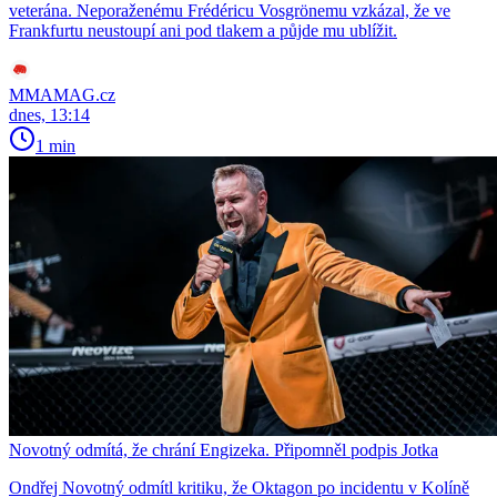
veterána. Neporaženému Frédéricu Vosgrönemu vzkázal, že ve
Frankfurtu neustoupí ani pod tlakem a půjde mu ublížit.
MMAMAG.cz
dnes, 13:14
1 min
Novotný odmítá, že chrání Engizeka. Připomněl podpis Jotka
Ondřej Novotný odmítl kritiku, že Oktagon po incidentu v Kolíně