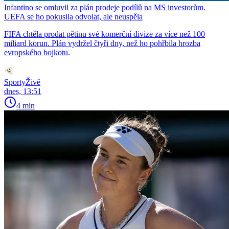
Infantino se omluvil za plán prodeje podílů na MS investorům.
UEFA se ho pokusila odvolat, ale neuspěla
FIFA chtěla prodat pětinu své komerční divize za více než 100
miliard korun. Plán vydržel čtyři dny, než ho pohřbila hrozba
evropského bojkotu.
SportyŽivě
dnes, 13:51
4 min