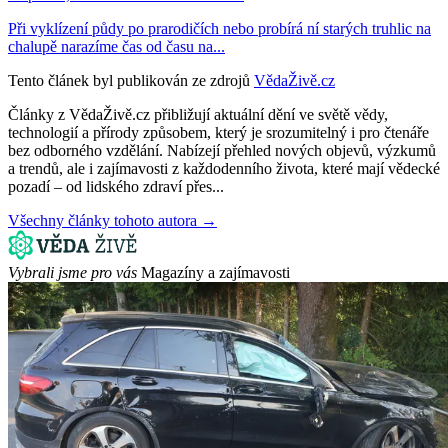
Při vyklízení půdy po prarodičích nebo probírá ní starých truhlic na
chalupě narazíme čas od času na...
Tento článek byl publikován ze zdrojů
VědaŽivě.cz
Články z VědaŽivě.cz přibližují aktuální dění ve světě vědy,
technologií a přírody způsobem, který je srozumitelný i pro čtenáře
bez odborného vzdělání. Nabízejí přehled nových objevů, výzkumů
a trendů, ale i zajímavosti z každodenního života, které mají vědecké
pozadí – od lidského zdraví přes...
Všechny články tohoto autora →
Vybrali jsme pro vás
Magazíny a zajímavosti