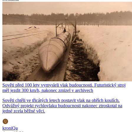
Sověti před 100 lety vymysleli vlak budoucnosti. Futuristický stroj
měl jezdit 300 km/h, nakonec zmizel v archivech
Sověti chtěli ve třicátých letech postavit vlak na obřích koulích.
Odvážný projekt rychlovlaku budoucnosti nakonec ztroskotal na
jedné zcela běžné věci.
kroniQa