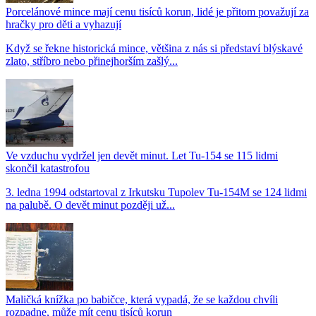
Porcelánové mince mají cenu tisíců korun, lidé je přitom považují za
hračky pro děti a vyhazují
Když se řekne historická mince, většina z nás si představí blýskavé
zlato, stříbro nebo přinejhorším zašlý...
Ve vzduchu vydržel jen devět minut. Let Tu-154 se 115 lidmi
skončil katastrofou
3. ledna 1994 odstartoval z Irkutsku Tupolev Tu-154M se 124 lidmi
na palubě. O devět minut později už...
Maličká knížka po babičce, která vypadá, že se každou chvíli
rozpadne, může mít cenu tisíců korun