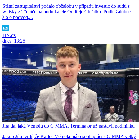
Státní zastupitelství podalo obžalobu v případu investic do sudů s
whisky z Třebíče na podnikatele Ondřeje Chládka. Podle žalobce
šlo o podvod,...
HN.cz
dnes, 13:25
Jíra dál láká Vémolu do G MMA. Terminátor už nastavil podmínku
Jakub Jíra tvrdí, že Karlos Vémola má o spolupráci s G MMA velký