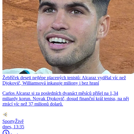
Žebříček deseti nejlépe placených tenistů: Alcaraz vydělal víc než
Djokovič, Williamsová inkasuje miliony i bez hraní
Carlos Alcaraz si za posledních dvanáct měsíců přišel na 1,34
miliardy korun. Novak Djokovič, dosud finanční král tenisu, na něj
ztrácí víc než 37 milionů dolarů.
SportyŽivě
dnes, 13:35