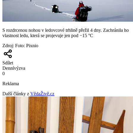
S rozdrcenou nohou v ledovcové trhlině přežil 4 dny. Zachránila ho
vlastnost ledu, která se projevuje jen pod −15 °C
Zdroj
:
Foto: Pixnio
Sdílet
Denní
výzva
0
Reklama
Další články z
VědaŽivě.cz