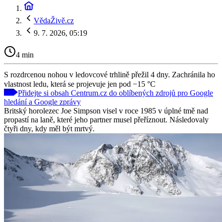
VědaŽivě.cz
9. 7. 2026, 05:19
4 min
S rozdrcenou nohou v ledovcové trhlině přežil 4 dny. Zachránila ho
vlastnost ledu, která se projevuje jen pod −15 °C
Přidejte si obsah Centrum.cz do oblíbených zdrojů pro Google
hledání a Google zprávy
Britský horolezec Joe Simpson visel v roce 1985 v úplné tmě nad
propastí na laně, které jeho partner musel přeříznout. Následovaly
čtyři dny, kdy měl být mrtvý.