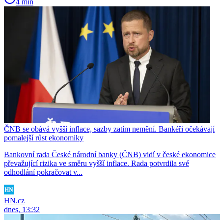
4 min
ČNB se obává vyšší inflace, sazby zatím nemění. Bankéři očekávají
pomalejší růst ekonomiky
Bankovní rada České národní banky (ČNB) vidí v české ekonomice
převažující rizika ve směru vyšší inflace. Rada potvrdila své
odhodlání pokračovat v...
HN.cz
dnes, 13:32