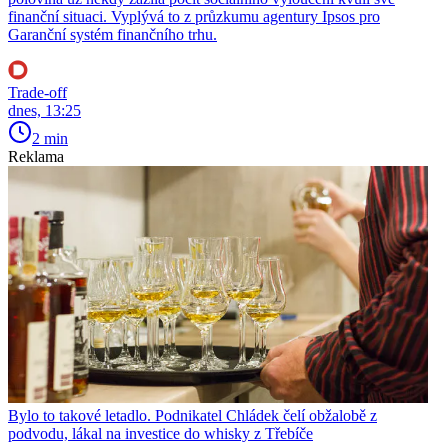
finanční situaci. Vyplývá to z průzkumu agentury Ipsos pro
Garanční systém finančního trhu.
Trade-off
dnes, 13:25
2 min
Reklama
Bylo to takové letadlo. Podnikatel Chládek čelí obžalobě z
podvodu, lákal na investice do whisky z Třebíče