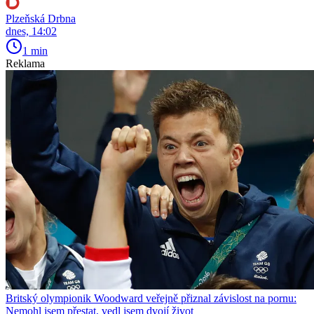
Plzeňská Drbna
dnes, 14:02
1 min
Reklama
Britský olympionik Woodward veřejně přiznal závislost na pornu:
Nemohl jsem přestat, vedl jsem dvojí život