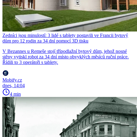
Zedníci jsou minulostí: 3 lidé s tablety postavili ve Francii bytový
dům pro 12 rodin za 34 dní pomocí 3D tisku
V Bezannes u Remeše stojí třípodlažní bytový dům, jehož nosné
stěny vytiskl robot za 34 dní místo obvyklých měsíců ruční práce.
Řídili to 3 operátoři s tablety.
Mobify.cz
dnes, 14:04
4 min