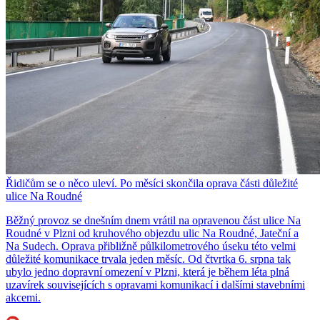
Řidičům se o něco uleví. Po měsíci skončila oprava části důležité
ulice Na Roudné
Běžný provoz se dnešním dnem vrátil na opravenou část ulice Na
Roudné v Plzni od kruhového objezdu ulic Na Roudné, Jateční a
Na Sudech. Oprava přibližně půlkilometrového úseku této velmi
důležité komunikace trvala jeden měsíc. Od čtvrtka 6. srpna tak
ubylo jedno dopravní omezení v Plzni, která je během léta plná
uzavírek souvisejících s opravami komunikací i dalšími stavebními
akcemi.