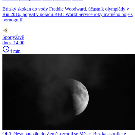
Britský skokan do vody Freddie Woodward, účastník olympiády v
Riu 2016, popsal v pořadu BBC World Service roky marného boje s
pornografií.
SportyŽivě
dnes, 14:00
4 min
Obří těleso narazilo do Země a zrodil se Měsíc. Bez katastrofické