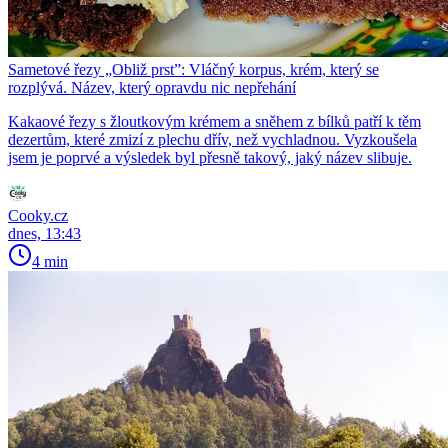
Sametové řezy „Obliž prst”: Vláčný korpus, krém, který se
rozplývá. Název, který opravdu nic nepřehání
Kakaové řezy s žloutkovým krémem a sněhem z bílků patří k těm
dezertům, které zmizí z plechu dřív, než vychladnou. Vyzkoušela
jsem je poprvé a výsledek byl přesně takový, jaký název slibuje.
Cooky.cz
dnes, 13:43
4 min