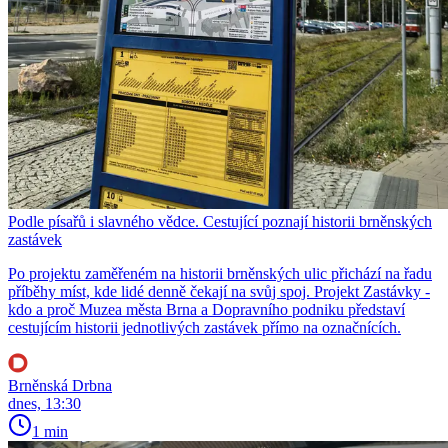
Podle písařů i slavného vědce. Cestující poznají historii brněnských
zastávek
Po projektu zaměřeném na historii brněnských ulic přichází na řadu
příběhy míst, kde lidé denně čekají na svůj spoj. Projekt Zastávky -
kdo a proč Muzea města Brna a Dopravního podniku představí
cestujícím historii jednotlivých zastávek přímo na označnících.
Brněnská Drbna
dnes, 13:30
1 min