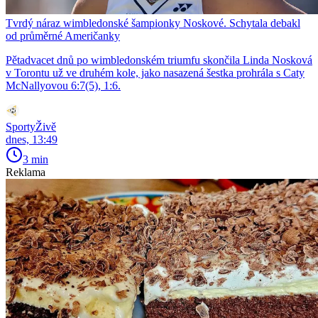
Tvrdý náraz wimbledonské šampionky Noskové. Schytala debakl
od průměrné Američanky
Pětadvacet dnů po wimbledonském triumfu skončila Linda Nosková
v Torontu už ve druhém kole, jako nasazená šestka prohrála s Caty
McNallyovou 6:7(5), 1:6.
SportyŽivě
dnes, 13:49
3 min
Reklama