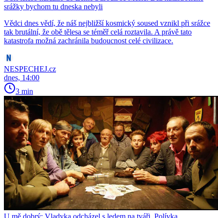
srážky bychom tu dneska nebyli
Vědci dnes vědí, že náš nejbližší kosmický soused vznikl při srážce
tak brutální, že obě tělesa se téměř celá roztavila. A právě tato
katastrofa možná zachránila budoucnost celé civilizace.
NESPECHEJ.cz
dnes, 14:00
3 min
U mě dobrý: Vladyka odcházel s ledem na tváři, Polívka