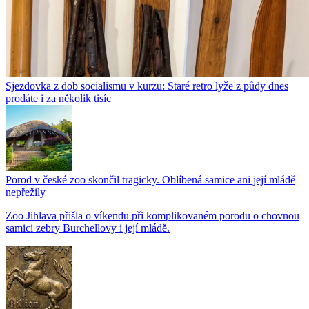
Sjezdovka z dob socialismu v kurzu: Staré retro lyže z půdy dnes
prodáte i za několik tisíc
Porod v české zoo skončil tragicky. Oblíbená samice ani její mládě
nepřežily
Zoo Jihlava přišla o víkendu při komplikovaném porodu o chovnou
samici zebry Burchellovy i její mládě.