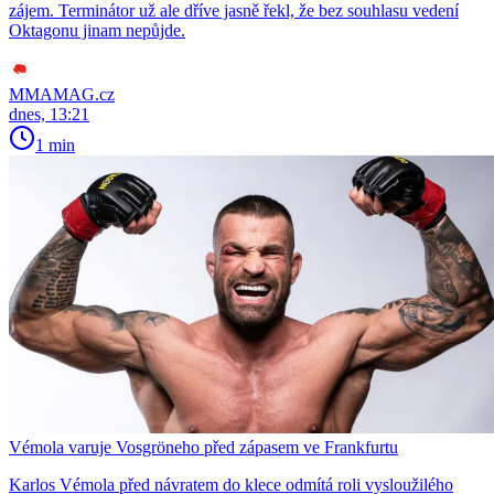
zájem. Terminátor už ale dříve jasně řekl, že bez souhlasu vedení
Oktagonu jinam nepůjde.
MMAMAG.cz
dnes, 13:21
1 min
Vémola varuje Vosgröneho před zápasem ve Frankfurtu
Karlos Vémola před návratem do klece odmítá roli vysloužilého