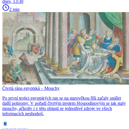
dnes, 13:30
2 min
Čtvrtá rána egyptská – Mouchy
Po první trojici egyptských ran se na starověkou říši začaly snášet
další pohromy. V pořadí čtvrtým trestem Hospodinovým se tak staly
mouchy, ačkoliv i v této oblasti se jednotlivé zdroje ve všech
informacích neshodují.