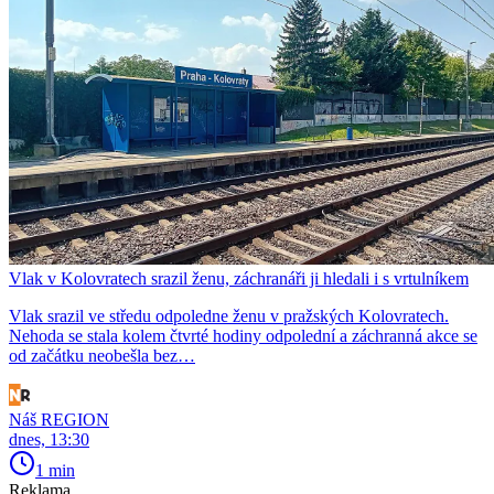
Vlak v Kolovratech srazil ženu, záchranáři ji hledali i s vrtulníkem
Vlak srazil ve středu odpoledne ženu v pražských Kolovratech.
Nehoda se stala kolem čtvrté hodiny odpolední a záchranná akce se
od začátku neobešla bez…
Náš REGION
dnes, 13:30
1 min
Reklama