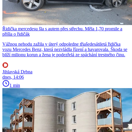
Řidička mercedesu šla s autem přes střechu. Měla 1,70 promile a
přišla o řidičák
Vážnou nehodu zažila v úterý odpoledne třiašedesátiletá řidička
vozu Mercedes Benz, která nezvládla řízení a havarovala. Škoda se
blíží milionu korun a žena je podezřelá ze spáchání trestného činu.
Jihlavská Drbna
dnes, 14:06
1 min