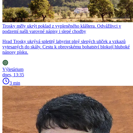
Trosky měly ukrýt poklad z vypleněného kláštera. Odvážlivci v
podzemí našli varovné nápisy i slepé chodby
Hrad Trosky ukrývá spletitý labyrint plný slepých uliček a vzkazů
vytesaných do skály. Cestu k obrovskému bohatství blokují hluboké
nánosy písku.
Výletárium
dnes, 13:35
3 min