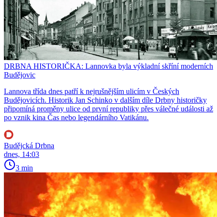
DRBNA HISTORIČKA: Lannovka byla výkladní skříní moderních
Budějovic
Lannova třída dnes patří k nejrušnějším ulicím v Českých
Budějovicích. Historik Jan Schinko v dalším díle Drbny historičky
připomíná proměny ulice od první republiky přes válečné události až
po vznik kina Čas nebo legendárního Vatikánu.
Budějcká Drbna
dnes, 14:03
3 min