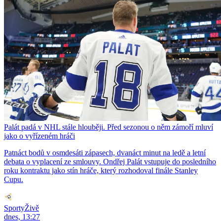
Palát padá v NHL stále hlouběji. Před sezonou o něm zámoří mluví
jako o vyřízeném hráči
Patnáct bodů v osmdesáti zápasech, dvanáct minut na ledě a letní
debata o vyplacení ze smlouvy. Ondřej Palát vstupuje do posledního
roku kontraktu jako stín hráče, který rozhodoval finále Stanley
Cupu.
SportyŽivě
dnes, 13:27