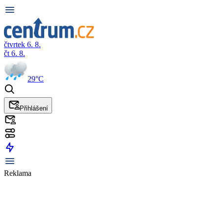
čtvrtek 6. 8.
čt 6. 8.
29°C
Přihlášení
Reklama