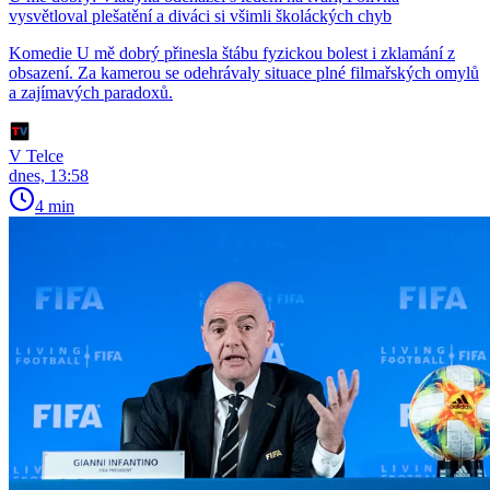
vysvětloval plešatění a diváci si všimli školáckých chyb
Komedie U mě dobrý přinesla štábu fyzickou bolest i zklamání z
obsazení. Za kamerou se odehrávaly situace plné filmařských omylů
a zajímavých paradoxů.
V Telce
dnes, 13:58
4 min