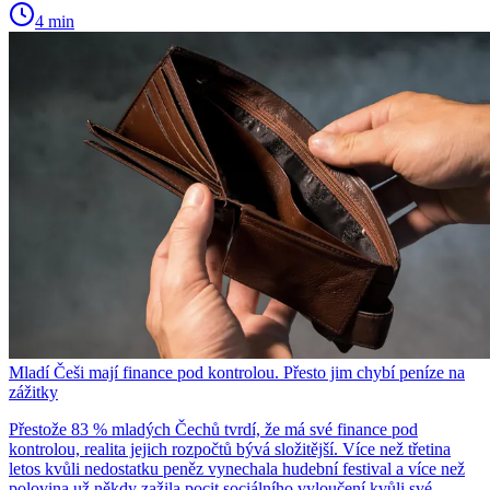
4 min
Mladí Češi mají finance pod kontrolou. Přesto jim chybí peníze na
zážitky
Přestože 83 % mladých Čechů tvrdí, že má své finance pod
kontrolou, realita jejich rozpočtů bývá složitější. Více než třetina
letos kvůli nedostatku peněz vynechala hudební festival a více než
polovina už někdy zažila pocit sociálního vyloučení kvůli své