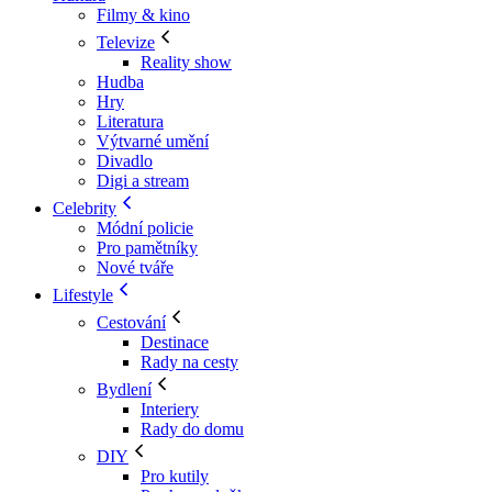
Filmy & kino
Televize
Reality show
Hudba
Hry
Literatura
Výtvarné umění
Divadlo
Digi a stream
Celebrity
Módní policie
Pro pamětníky
Nové tváře
Lifestyle
Cestování
Destinace
Rady na cesty
Bydlení
Interiery
Rady do domu
DIY
Pro kutily