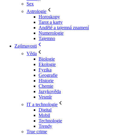
Sex
Astrologie
Horoskopy
Tarot a karty
Andělé a tajemná znamení
Numerologie
Tajemno
Zajímavosti
Věda
Biologie
Ekologie
Fyzika
Geografie
Historie
Chemie
Jazykověda
Vesmír
IT a technologie
Digital
Mobil
Technologie
Trendy
True crime