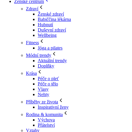
Ženské centrum
Zdraví
Ženské zdraví
Babiččina lékárna
Hubnutí
Duševní zdraví
Wellbeing
Fitness
Jóga a pilates
Módní trendy
Aktuální trendy
Doplňky
Krása
Péče o pleť
Péče o tělo
Vlasy
Nehty
Příběhy ze života
Inspirativní ženy
Rodina & komunita
Výchova
Přátelství
Vztahy