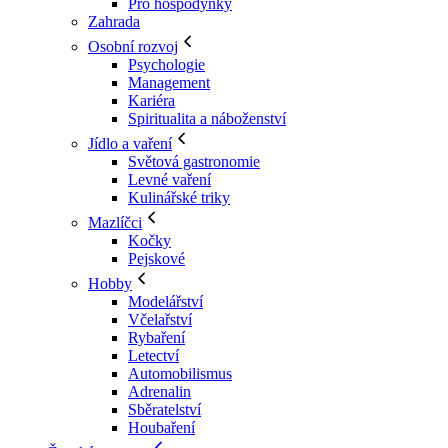
Pro hospodyňky
Zahrada
Osobní rozvoj
Psychologie
Management
Kariéra
Spiritualita a náboženství
Jídlo a vaření
Světová gastronomie
Levné vaření
Kulinářské triky
Mazlíčci
Kočky
Pejskové
Hobby
Modelářství
Včelařství
Rybaření
Letectví
Automobilismus
Adrenalin
Sběratelství
Houbaření