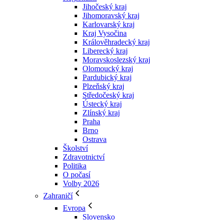
Jihočeský kraj
Jihomoravský kraj
Karlovarský kraj
Kraj Vysočina
Králověhradecký kraj
Liberecký kraj
Moravskoslezský kraj
Olomoucký kraj
Pardubický kraj
Plzeňský kraj
Středočeský kraj
Ústecký kraj
Zlínský kraj
Praha
Brno
Ostrava
Školství
Zdravotnictví
Politika
O počasí
Volby 2026
Zahraničí
Evropa
Slovensko