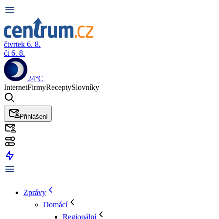
čtvrtek 6. 8.
čt 6. 8.
24°C
Internet
Firmy
Recepty
Slovníky
Přihlášení
Zprávy
Domácí
Regionální