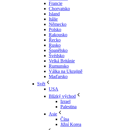
Francie
Chorvatsko
Island
Itálie
Německo
Polsko
Rakousko
Řecko
Rusko
Španělsko
Švédsko
Velká Británie
Rumunsko
Válka na Ukrajině
Maďarsko
Svět
USA
Blízký východ
Izrael
Palestina
Asie
Čína
Jižní Korea