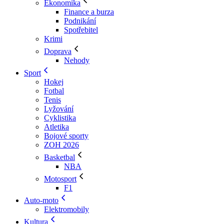
Ekonomika
Finance a burza
Podnikání
Spotřebitel
Krimi
Doprava
Nehody
Sport
Hokej
Fotbal
Tenis
Lyžování
Cyklistika
Atletika
Bojové sporty
ZOH 2026
Basketbal
NBA
Motosport
F1
Auto-moto
Elektromobily
Kultura