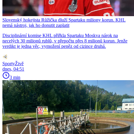
Slovenský hokejista Růžička dluží Spartaku miliony korun. KHL
nemá nástroj, jak ho donutit zaplatit
Disciplinární komise KHL přiřkla Spartaku Moskva nárok na
necelých 30 milionů rublů, v přepočtu přes 8 milionů korun. Jenže
verdikt je jedna věc, vymožení peněz od cizince druhá.
SportyŽivě
dnes, 04:51
3 min