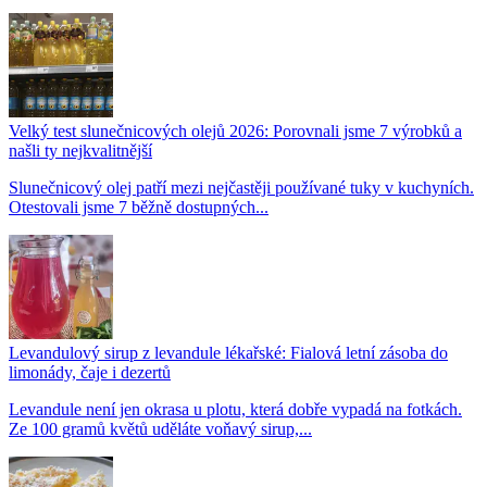
Velký test slunečnicových olejů 2026: Porovnali jsme 7 výrobků a
našli ty nejkvalitnější
Slunečnicový olej patří mezi nejčastěji používané tuky v kuchyních.
Otestovali jsme 7 běžně dostupných...
Levandulový sirup z levandule lékařské: Fialová letní zásoba do
limonády, čaje i dezertů
Levandule není jen okrasa u plotu, která dobře vypadá na fotkách.
Ze 100 gramů květů uděláte voňavý sirup,...