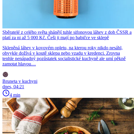
Sběratelé z celého světa shánějí tuhle sifonovou láhev z dob ČSSR a
platí za ni až 5 000 Kč. Češi ji mají po babičce ve sklepě
Skleněná láhev v kovovém opletu, na kterou roky nikdo nesáhl,
obvykle dožívá v koutě sklepa nebo vzadu v kredenci. Zrovna
tenhle nenápadný pozůstatek socialistické kuchyně ale umí pěkně
zamotat hlavou....
Bruneta v kuchyni
dnes, 04:21
4 min