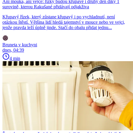
Ani mouka, ani vejce: řízky budou křupavé i druhý den díky 1
surovině, kterou Rakušané přidávají odjakživa
Křupavý řízek, který zůstane křupavý i po vychladnutí, není
otázkou štěstí. Většina lidí hledá tajemství v mouce nebo ve vejci,
jenže pravda leží úplně jinde. Stačí do obalu přidat jednu...
Bruneta v kuchyni
dnes, 04:39
4 min