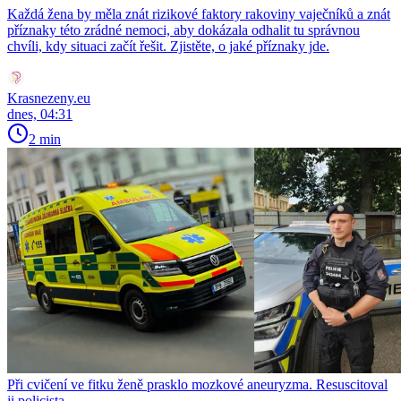
Každá žena by měla znát rizikové faktory rakoviny vaječníků a znát
příznaky této zrádné nemoci, aby dokázala odhalit tu správnou
chvíli, kdy situaci začít řešit. Zjistěte, o jaké příznaky jde.
Krasnezeny.eu
dnes, 04:31
2 min
Při cvičení ve fitku ženě prasklo mozkové aneuryzma. Resuscitoval
ji policista