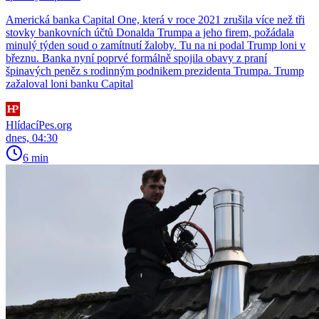
Americká banka Capital One, která v roce 2021 zrušila více než tři
stovky bankovních účtů Donalda Trumpa a jeho firem, požádala
minulý týden soud o zamítnutí žaloby. Tu na ni podal Trump loni v
březnu. Banka nyní poprvé formálně spojila obavy z praní
špinavých peněz s rodinným podnikem prezidenta Trumpa. Trump
zažaloval loni banku Capital
HlídacíPes.org
dnes, 04:30
6 min