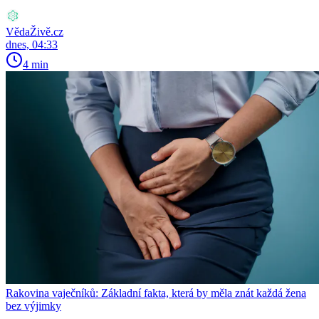
VědaŽivě.cz
dnes, 04:33
4 min
Rakovina vaječníků: Základní fakta, která by měla znát každá žena
bez výjimky