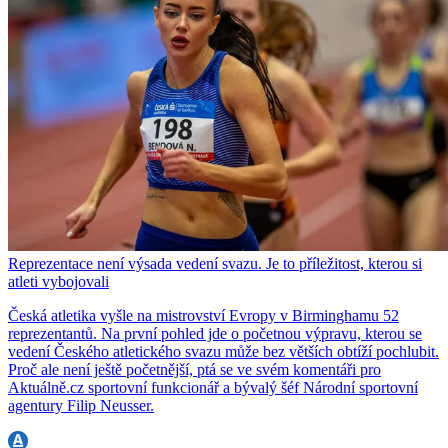
Reprezentace není výsada vedení svazu. Je to příležitost, kterou si
atleti vybojovali
Česká atletika vyšle na mistrovství Evropy v Birminghamu 52
reprezentantů. Na první pohled jde o početnou výpravu, kterou se
vedení Českého atletického svazu může bez větších obtíží pochlubit.
Proč ale není ještě početnější, ptá se ve svém komentáři pro
Aktuálně.cz sportovní funkcionář a bývalý šéf Národní sportovní
agentury Filip Neusser.