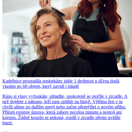
Kadeřnice prozradila seniorkám: tahle 1 drobnost u účesu dodá
vlasům po 60 objem, který zavidí i mladé
Ráno si vlasy vyfoukáte, uhladíte, spokojeně se otočíte v zrcadle. A
než dojdete z nákupu, leží zase zplihle na hlavě. Většina žen v tu
chvíli sáhne po dalším spreji nebo začne přemýšlet o novém střihu.
Přitom existuje úprava, která zabere necelou minutu a nestojí ani
korunu. Žádné kouzlo se nekoná, rozdíl v zrcadle přesto uvidíte
hned.