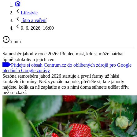
Lifestyle
Jídlo a vaření
9. 6. 2026, 16:00
5 min
Samosběr jahod v roce 2026: Přehled míst, kde si může natrhat
úplně kdokoliv a jejich cen
Přidejte si obsah Centrum.cz do oblíbených zdrojů pro Google
hledání a Google zprávy
Sezóna samosběru jahod 2026 startuje a první farmy už hlásí
konkrétní termíny. Než vyrazíte na pole, přečtěte si, kde jahody
najdete, kolik za ně zaplatíte a co s nimi doma stihnete udělat dřív,
než se zkazí.