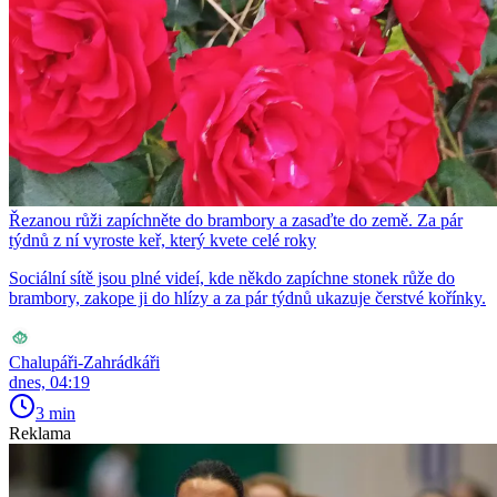
Řezanou růži zapíchněte do brambory a zasaďte do země. Za pár
týdnů z ní vyroste keř, který kvete celé roky
Sociální sítě jsou plné videí, kde někdo zapíchne stonek růže do
brambory, zakope ji do hlízy a za pár týdnů ukazuje čerstvé kořínky.
Chalupáři-Zahrádkáři
dnes, 04:19
3 min
Reklama