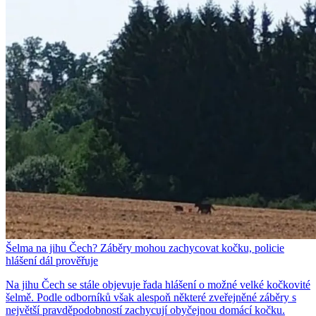
Šelma na jihu Čech? Záběry mohou zachycovat kočku, policie
hlášení dál prověřuje
Na jihu Čech se stále objevuje řada hlášení o možné velké kočkovité
šelmě. Podle odborníků však alespoň některé zveřejněné záběry s
největší pravděpodobností zachycují obyčejnou domácí kočku.