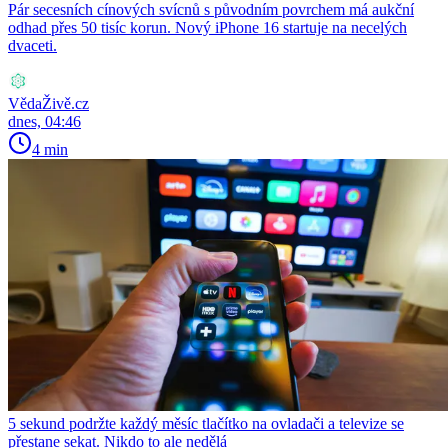
Pár secesních cínových svícnů s původním povrchem má aukční
odhad přes 50 tisíc korun. Nový iPhone 16 startuje na necelých
dvaceti.
VědaŽivě.cz
dnes, 04:46
4 min
5 sekund podržte každý měsíc tlačítko na ovladači a televize se
přestane sekat. Nikdo to ale nedělá