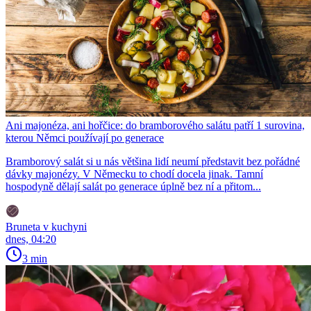
Ani majonéza, ani hořčice: do bramborového salátu patří 1 surovina,
kterou Němci používají po generace
Bramborový salát si u nás většina lidí neumí představit bez pořádné
dávky majonézy. V Německu to chodí docela jinak. Tamní
hospodyně dělají salát po generace úplně bez ní a přitom...
Bruneta v kuchyni
dnes, 04:20
3 min