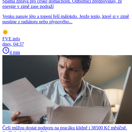
Špatná zpráva pro české domácnosti. Odborníci předpovídají, že
energie v zimě zase podraží
Venku panuje léto a topení řeší málokdo. Jenže teplo, které si v zimě
pustíme z radiátoru nebo plynového...
FVE.info
dnes, 04:37
4 min
Češi můžou dostat podporu na pracáku klidně i 38500 Kč měsíčně.