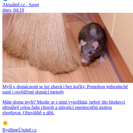
Aktuálně.cz - Sport
dnes, 04:19
Myší v domácnosti se lze zbavit i bez kočky. Pomohou jednoduché
pasti i osvědčené domácí metody
Máte doma myši? Musíte se s nimi vypořádat, neboť tito hlodavci
přenášejí celou řadu chorob a stávající onemocnění mohou
zhoršovat. Obzvláště u dětí.
BydlímeÚtulně.cz