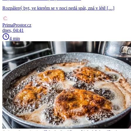
Rozpálený byt, ve kterém se v noci nedá spát, zná v létě […]
PrimaProstor.cz
dnes, 04:41
4 min