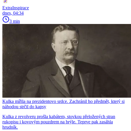
ExtraInspirace
dnes, 04:34
3 min
Kulka mířila na prezidentovo srdce. Zachránil ho předmět, který si
náhodou strčil do kapsy
Kulka z revolveru prošla kabátem, stovkou přeložených stran
rukopisu i kovovým pouzdrem na brýle. Teprve pak zasáhla
hrudník.