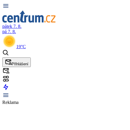
pátek 7. 8.
pá 7. 8.
19°C
Přihlášení
Reklama