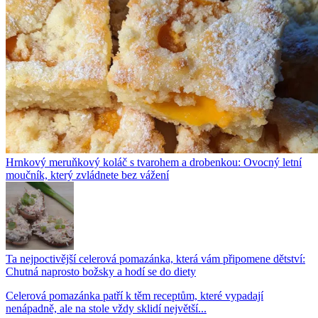
Hrnkový meruňkový koláč s tvarohem a drobenkou: Ovocný letní
moučník, který zvládnete bez vážení
Ta nejpoctivější celerová pomazánka, která vám připomene dětství:
Chutná naprosto božsky a hodí se do diety
Celerová pomazánka patří k těm receptům, které vypadají
nenápadně, ale na stole vždy sklidí největší...