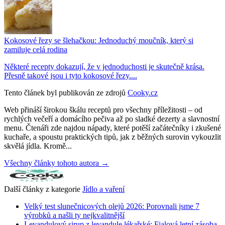
Kokosové řezy se šlehačkou: Jednoduchý moučník, který si
zamiluje celá rodina
Některé recepty dokazují, že v jednoduchosti je skutečně krása.
Přesně takové jsou i tyto kokosové řezy....
Tento článek byl publikován ze zdrojů
Cooky.cz
Web přináší širokou škálu receptů pro všechny příležitosti – od
rychlých večeří a domácího pečiva až po sladké dezerty a slavnostní
menu. Čtenáři zde najdou nápady, které potěší začátečníky i zkušené
kuchaře, a spoustu praktických tipů, jak z běžných surovin vykouzlit
skvělá jídla. Kromě...
Všechny články tohoto autora →
Další články z kategorie
Jídlo a vaření
Velký test slunečnicových olejů 2026: Porovnali jsme 7
výrobků a našli ty nejkvalitnější
Levandulový sirup z levandule lékařské: Fialová letní zásoba