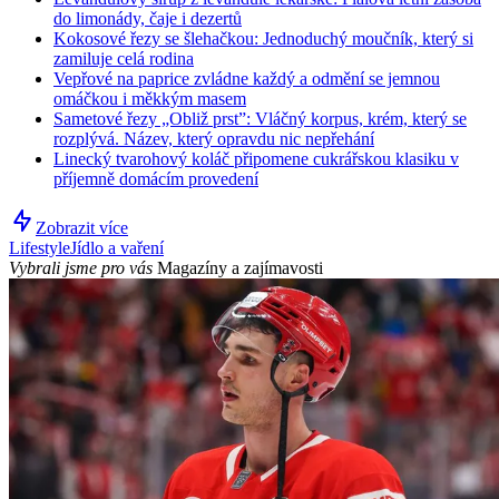
do limonády, čaje i dezertů
Kokosové řezy se šlehačkou: Jednoduchý moučník, který si
zamiluje celá rodina
Vepřové na paprice zvládne každý a odmění se jemnou
omáčkou i měkkým masem
Sametové řezy „Obliž prst”: Vláčný korpus, krém, který se
rozplývá. Název, který opravdu nic nepřehání
Linecký tvarohový koláč připomene cukrářskou klasiku v
příjemně domácím provedení
Zobrazit více
Lifestyle
Jídlo a vaření
Vybrali jsme pro vás
Magazíny a zajímavosti