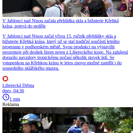
V Jablonci nad Nisou začala přehlídka skla a bižuterie Křehká
krása, potrvá do neděle
V Jablonci nad Nisou začal včera 15. ročník přehlídky skla a
bižuterie Křehká krása, který už se stal tradiční součástí letního
programu v podhorském městě. Svou produkci na výstavišti
prezentuje pět desítek firem nejen z Libereckého kraje. Na zahájení
dorazilo navzdory tropickému počasí několik stovek lidí. Se
vstupenkou na Křehkou krásu je letos znovu možné zamířit i do
sousedního sklářského muzea.
Liberecká Drbna
dnes, 04:36
1 min
Reklama