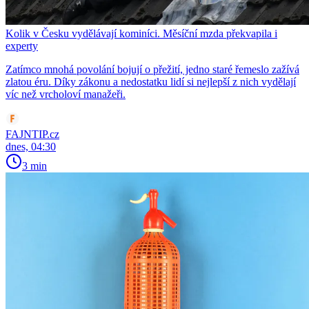
Kolik v Česku vydělávají kominíci. Měsíční mzda překvapila i
experty
Zatímco mnohá povolání bojují o přežití, jedno staré řemeslo zažívá
zlatou éru. Díky zákonu a nedostatku lidí si nejlepší z nich vydělají
víc než vrcholoví manažeři.
FAJNTIP.cz
dnes, 04:30
3 min