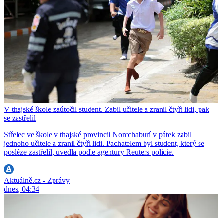
V thajské škole zaútočil student. Zabil učitele a zranil čtyři lidi, pak
se zastřelil
Střelec ve škole v thajské provincii Nontchaburí v pátek zabil
jednoho učitele a zranil čtyři lidi. Pachatelem byl student, který se
posléze zastřelil, uvedla podle agentury Reuters policie.
Aktuálně.cz - Zprávy
dnes, 04:34