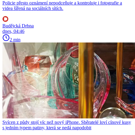
Policie přesto oznámení nepodceňuje a kontroluje i fotografie a
videa šířená na sociálních sítích.
Budějcká Drbna
dnes, 04:46
2 min
Svícen z půdy stojí víc než nový iPhone. Sběratelé loví cínové kusy
s jedním typem patiny, která se nedá napodobit