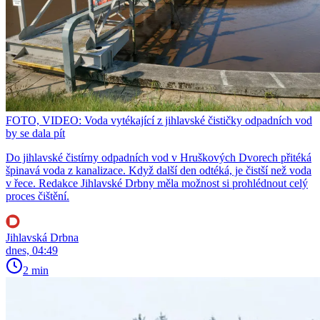
FOTO, VIDEO: Voda vytékající z jihlavské čističky odpadních vod
by se dala pít
Do jihlavské čistírny odpadních vod v Hruškových Dvorech přitéká
špinavá voda z kanalizace. Když další den odtéká, je čistší než voda
v řece. Redakce Jihlavské Drbny měla možnost si prohlédnout celý
proces čištění.
Jihlavská Drbna
dnes, 04:49
2 min