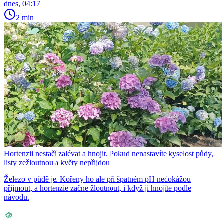
dnes, 04:17
2 min
Hortenzii nestačí zalévat a hnojit. Pokud nenastavíte kyselost půdy,
listy zežloutnou a květy nepřijdou
Železo v půdě je. Kořeny ho ale při špatném pH nedokážou
přijmout, a hortenzie začne žloutnout, i když ji hnojíte podle
návodu.