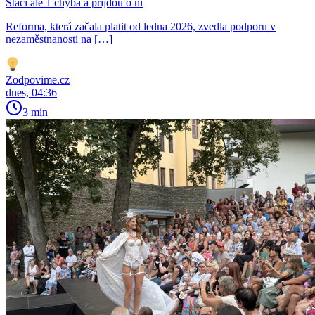
Stačí ale 1 chyba a přijdou o ni
Reforma, která začala platit od ledna 2026, zvedla podporu v
nezaměstnanosti na […]
Zodpovime.cz
dnes, 04:36
3 min