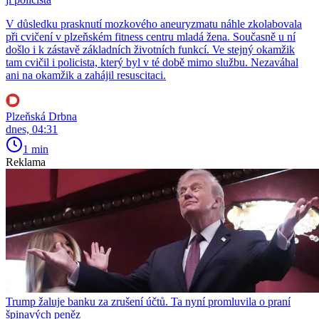
V důsledku prasknutí mozkového aneuryzmatu náhle zkolabovala
při cvičení v plzeňském fitness centru mladá žena. Současně u ní
došlo i k zástavě základních životních funkcí. Ve stejný okamžik
tam cvičil i policista, který byl v té době mimo službu. Nezaváhal
ani na okamžik a zahájil resuscitaci.
Plzeňská Drbna
dnes, 04:31
1 min
Reklama
Trump žaluje banku za zrušení účtů. Ta nyní promluvila o praní
špinavých peněz