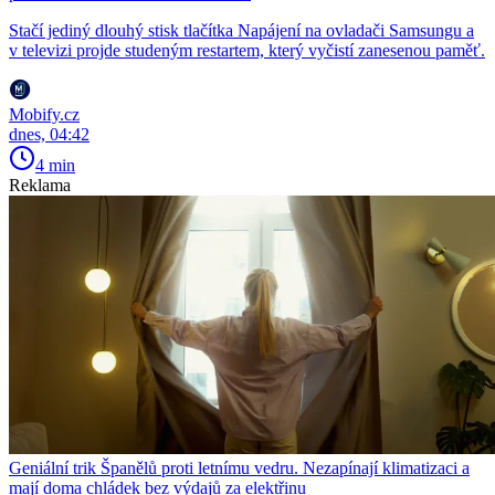
Stačí jediný dlouhý stisk tlačítka Napájení na ovladači Samsungu a
v televizi projde studeným restartem, který vyčistí zanesenou paměť.
Mobify.cz
dnes, 04:42
4 min
Reklama
Geniální trik Španělů proti letnímu vedru. Nezapínají klimatizaci a
mají doma chládek bez výdajů za elektřinu