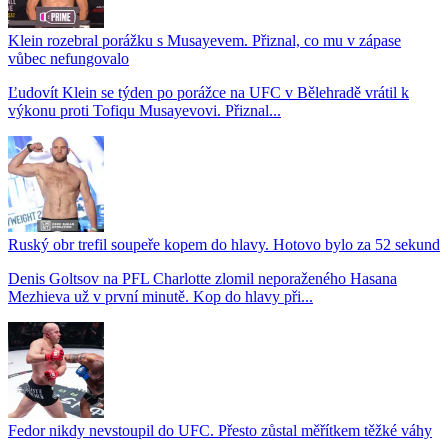
Klein rozebral porážku s Musayevem. Přiznal, co mu v zápase
vůbec nefungovalo
Ľudovít Klein se týden po porážce na UFC v Bělehradě vrátil k
výkonu proti Tofiqu Musayevovi. Přiznal...
Ruský obr trefil soupeře kopem do hlavy. Hotovo bylo za 52 sekund
Denis Goltsov na PFL Charlotte zlomil neporaženého Hasana
Mezhieva už v první minutě. Kop do hlavy při...
Fedor nikdy nevstoupil do UFC. Přesto zůstal měřítkem těžké váhy