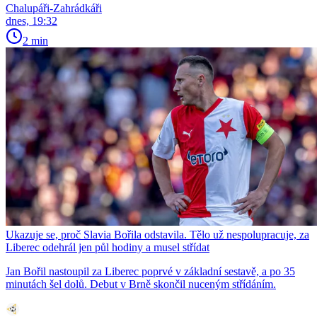
Chalupáři-Zahrádkáři
dnes, 19:32
2 min
Ukazuje se, proč Slavia Bořila odstavila. Tělo už nespolupracuje, za
Liberec odehrál jen půl hodiny a musel střídat
Jan Bořil nastoupil za Liberec poprvé v základní sestavě, a po 35
minutách šel dolů. Debut v Brně skončil nuceným střídáním.