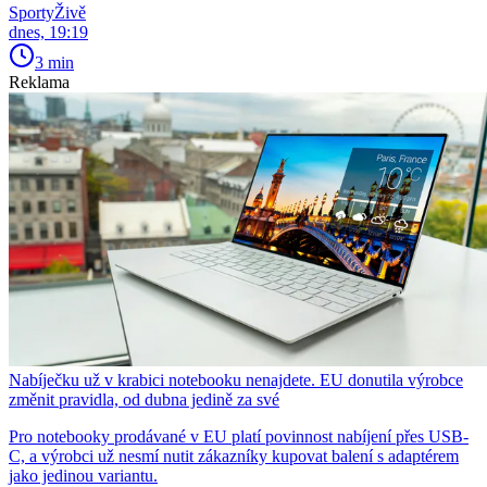
SportyŽivě
dnes, 19:19
3 min
Reklama
Nabíječku už v krabici notebooku nenajdete. EU donutila výrobce
změnit pravidla, od dubna jedině za své
Pro notebooky prodávané v EU platí povinnost nabíjení přes USB-
C, a výrobci už nesmí nutit zákazníky kupovat balení s adaptérem
jako jedinou variantu.