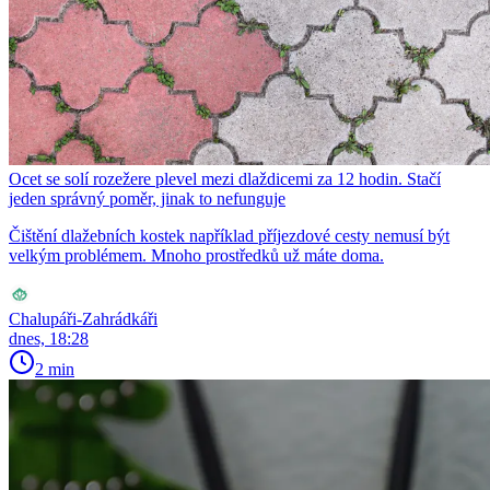
Ocet se solí rozežere plevel mezi dlaždicemi za 12 hodin. Stačí
jeden správný poměr, jinak to nefunguje
Čištění dlažebních kostek například příjezdové cesty nemusí být
velkým problémem. Mnoho prostředků už máte doma.
Chalupáři-Zahrádkáři
dnes, 18:28
2 min