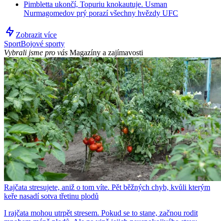
Pimbletta ukončí, Topuriu knokautuje. Usman
Nurmagomedov prý porazí všechny hvězdy UFC
Zobrazit více
Sport
Bojové sporty
Vybrali jsme pro vás
Magazíny a zajímavosti
Rajčata stresujete, aniž o tom víte. Pět běžných chyb, kvůli kterým
keře nasadí sotva třetinu plodů
I rajčata mohou utrpět stresem. Pokud se to stane, začnou rodit