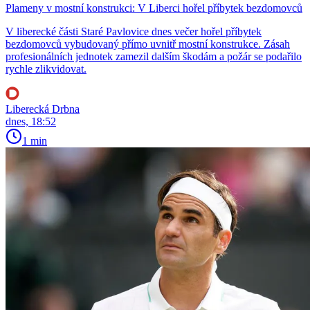
Plameny v mostní konstrukci: V Liberci hořel příbytek bezdomovců
V liberecké části Staré Pavlovice dnes večer hořel příbytek
bezdomovců vybudovaný přímo uvnitř mostní konstrukce. Zásah
profesionálních jednotek zamezil dalším škodám a požár se podařilo
rychle zlikvidovat.
Liberecká Drbna
dnes, 18:52
1 min