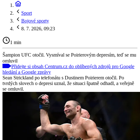
Sport
Bojové sporty
8. 7. 2026, 09:23
1 min
Šampion UFC otočil. Vysmíval se Poirierovým depresím, teď se mu
omluvil
Přidejte si obsah Centrum.cz do oblíbených zdrojů pro Google
hledání a Google zprávy
Sean Strickland po telefonátu s Dustinem Poirierem otočil. Po
tvrdých slovech o depresi uznal, že situaci špatně odhadl, a veřejně
se omluvil.