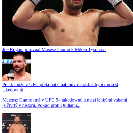
Joe Rogan přirovnal Mosese Itaumu k Mikeu Tysonovi
Polák může v UFC překonat Chabibův rekord. Chybí mu šest
takedownů
Mateusz Gamrot má v UFC 54 takedownů a mezi lehkými vahami
je čtvrtý v historii. Pokud proti Quillanu...