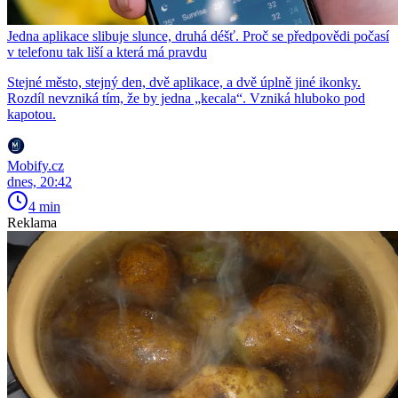
Jedna aplikace slibuje slunce, druhá déšť. Proč se předpovědi počasí
v telefonu tak liší a která má pravdu
Stejné město, stejný den, dvě aplikace, a dvě úplně jiné ikonky.
Rozdíl nevzniká tím, že by jedna „kecala“. Vzniká hluboko pod
kapotou.
Mobify.cz
dnes, 20:42
4 min
Reklama