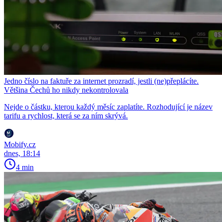
Jedno číslo na faktuře za internet prozradí, jestli (ne)přeplácíte.
Většina Čechů ho nikdy nekontrolovala
Nejde o částku, kterou každý měsíc zaplatíte. Rozhodující je název
tarifu a rychlost, která se za ním skrývá.
Mobify.cz
dnes, 18:14
4 min