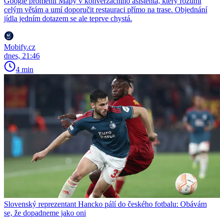
Google proměnil Mapy v konverzačního asistenta, který rozumí
celým větám a umí doporučit restauraci přímo na trase. Objednání
jídla jedním dotazem se ale teprve chystá.
Mobify.cz
dnes, 21:46
4 min
Slovenský reprezentant Hancko pálí do českého fotbalu: Obávám
se, že dopadneme jako oni