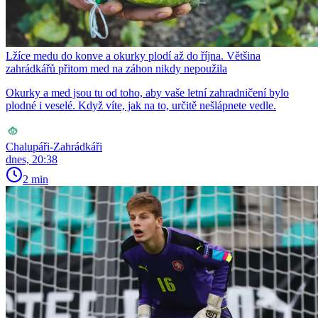
Lžíce medu do konve a okurky plodí až do října. Většina
zahrádkářů přitom med na záhon nikdy nepoužila
Okurky a med jsou tu od toho, aby vaše letní zahradničení bylo
plodné i veselé. Když víte, jak na to, určitě nešlápnete vedle.
Chalupáři-Zahrádkáři
dnes, 20:38
2 min