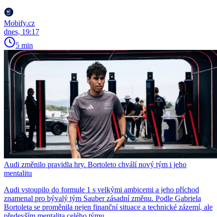
Mobify.cz
dnes, 19:17
5 min
Audi změnilo pravidla hry. Bortoleto chválí nový tým i jeho
mentalitu
Audi vstoupilo do formule 1 s velkými ambicemi a jeho příchod
znamenal pro bývalý tým Sauber zásadní změnu. Podle Gabriela
Bortoleta se proměnila nejen finanční situace a technické zázemí, ale
především mentalita celého týmu.