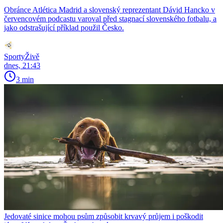
Obránce Atlética Madrid a slovenský reprezentant Dávid Hancko v
červencovém podcastu varoval před stagnací slovenského fotbalu, a
jako odstrašující příklad použil Česko.
SportyŽivě
dnes, 21:43
3 min
Jedovaté sinice mohou psům způsobit krvavý průjem i poškodit