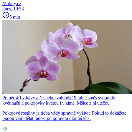
Mobify.cz
dnes, 19:53
5 min
Poměr 4:1 z kávy a česneku: zahrádkáři tuhle směs sypou do
květináčů a pokojovky kvetou i v zimě. Mšice z ní utečou
Pokojové rostliny je třeba vždy správně vyživit. Pokud to dokážete,
budou vám dělat radost po opravdu dlouhá léta.