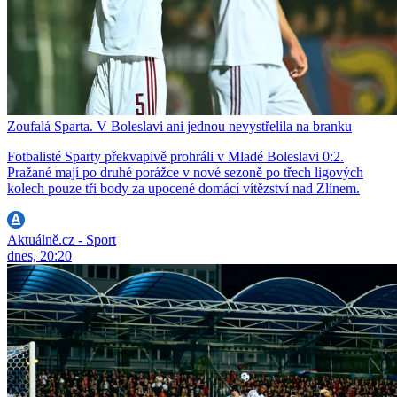
Zoufalá Sparta. V Boleslavi ani jednou nevystřelila na branku
Fotbalisté Sparty překvapivě prohráli v Mladé Boleslavi 0:2.
Pražané mají po druhé porážce v nové sezoně po třech ligových
kolech pouze tři body za upocené domácí vítězství nad Zlínem.
Aktuálně.cz - Sport
dnes, 20:20