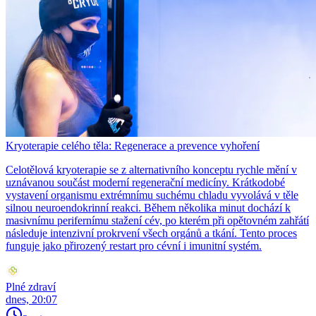
Kryoterapie celého těla: Regenerace a prevence vyhoření
Celotělová kryoterapie se z alternativního konceptu rychle mění v
uznávanou součást moderní regenerační medicíny. Krátkodobé
vystavení organismu extrémnímu suchému chladu vyvolává v těle
silnou neuroendokrinní reakci. Během několika minut dochází k
masivnímu perifernímu stažení cév, po kterém při opětovném zahřátí
následuje intenzivní prokrvení všech orgánů a tkání. Tento proces
funguje jako přirozený restart pro cévní i imunitní systém.
Plné zdraví
dnes, 20:07