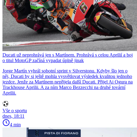
Ducati už neprohrává jen s Martínem. Prohrává s celou Aprilií a boj
o titul MotoGP začíná vypadat úplně jinak
Jorge Martín vyhrál sobotní sprint v Silverstonu. Kdyby šlo jen o
něj, Ducati by si ještě mohla vysvětlovat výsledek kvalitou jednoho
jezdce. Jenže za Martínem nepřijela další Ducati. Přijel Ai Ogura na
Trackhouse Aprilii. A za ním Marco Bezzecchi na druhé tovární
Aprilii.
Vše o sportu
dnes, 18:11
4 min