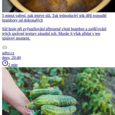
5 minut vaření, pak teprve sůl. Tak jednoduchý trik dělí rozpadlé
brambory od dokonalých
Sůl hraje při zvýrazňování přirozené chuti brambor a zajišťování
jejich správné textury zásadní roli. Musíte ji však přidat v ten
správný moment.
adbz.cz
dnes, 20:40
2 min