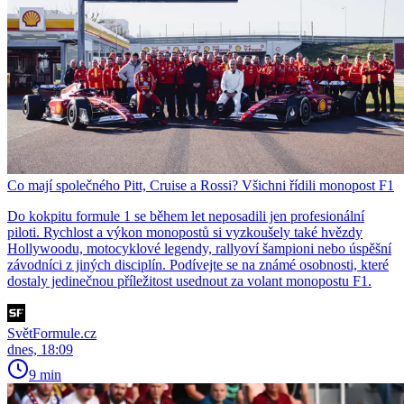
Co mají společného Pitt, Cruise a Rossi? Všichni řídili monopost F1
Do kokpitu formule 1 se během let neposadili jen profesionální
piloti. Rychlost a výkon monopostů si vyzkoušely také hvězdy
Hollywoodu, motocyklové legendy, rallyoví šampioni nebo úspěšní
závodníci z jiných disciplín. Podívejte se na známé osobnosti, které
dostaly jedinečnou příležitost usednout za volant monopostu F1.
SvětFormule.cz
dnes, 18:09
9 min