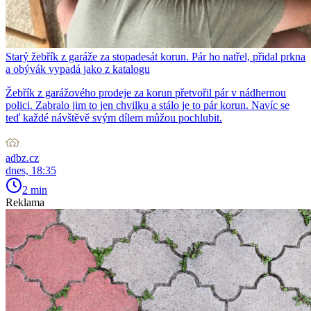
Starý žebřík z garáže za stopadesát korun. Pár ho natřel, přidal prkna
a obývák vypadá jako z katalogu
Žebřík z garážového prodeje za korun přetvořil pár v nádhernou
polici. Zabralo jim to jen chvilku a stálo je to pár korun. Navíc se
teď každé návštěvě svým dílem můžou pochlubit.
adbz.cz
dnes, 18:35
2 min
Reklama