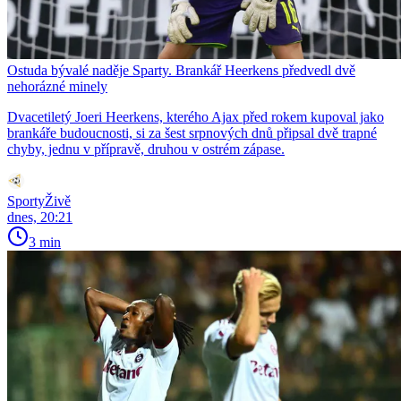
Ostuda bývalé naděje Sparty. Brankář Heerkens předvedl dvě
nehorázné minely
Dvacetiletý Joeri Heerkens, kterého Ajax před rokem kupoval jako
brankáře budoucnosti, si za šest srpnových dnů připsal dvě trapné
chyby, jednu v přípravě, druhou v ostrém zápase.
SportyŽivě
dnes, 20:21
3 min