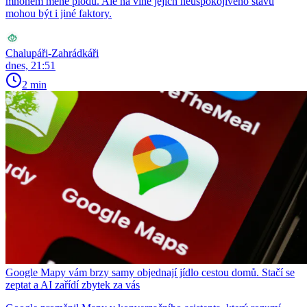
mnohem méně plodů. Ale na vině jejich neuspokojivého stavu
mohou být i jiné faktory.
Chalupáři-Zahrádkáři
dnes, 21:51
2 min
Google Mapy vám brzy samy objednají jídlo cestou domů. Stačí se
zeptat a AI zařídí zbytek za vás