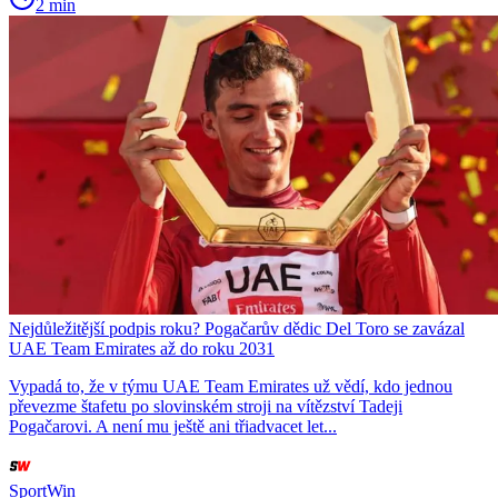
2 min
Nejdůležitější podpis roku? Pogačarův dědic Del Toro se zavázal
UAE Team Emirates až do roku 2031
Vypadá to, že v týmu UAE Team Emirates už vědí, kdo jednou
převezme štafetu po slovinském stroji na vítězství Tadeji
Pogačarovi. A není mu ještě ani třiadvacet let...
SportWin