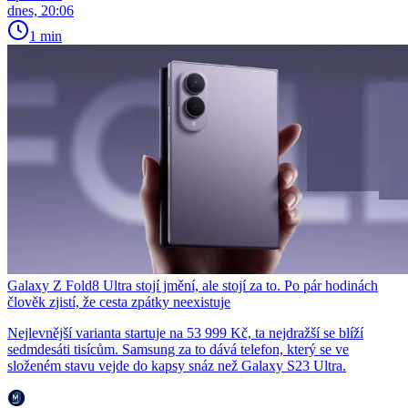
dnes, 20:06
1 min
Galaxy Z Fold8 Ultra stojí jmění, ale stojí za to. Po pár hodinách
člověk zjistí, že cesta zpátky neexistuje
Nejlevnější varianta startuje na 53 999 Kč, ta nejdražší se blíží
sedmdesáti tisícům. Samsung za to dává telefon, který se ve
složeném stavu vejde do kapsy snáz než Galaxy S23 Ultra.