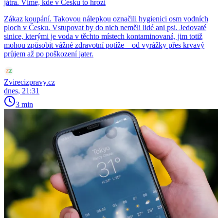
játra. Víme, kde v Česku to hrozí
Zákaz koupání. Takovou nálepkou označili hygienici osm vodních
ploch v Česku. Vstupovat by do nich neměli lidé ani psi. Jedovaté
sinice, kterými je voda v těchto místech kontaminovaná, jim totiž
mohou způsobit vážné zdravotní potíže – od vyrážky přes krvavý
průjem až po poškození jater.
Zvirecizpravy.cz
dnes, 21:31
3 min