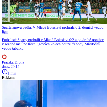
Sparta znovu padla. V Mladé Boleslavi prohrála 0:2, domácí vedou
ligu
Fotbalisté Sparty prohráli v Mladé Boleslavi 0:2 a po druhé porážce
v sezoně mají po třech ligových kolech pouze tři body. Středočeši
vedou tabulku.
Pražská Drbna
dnes, 20:15
1 min
Reklama