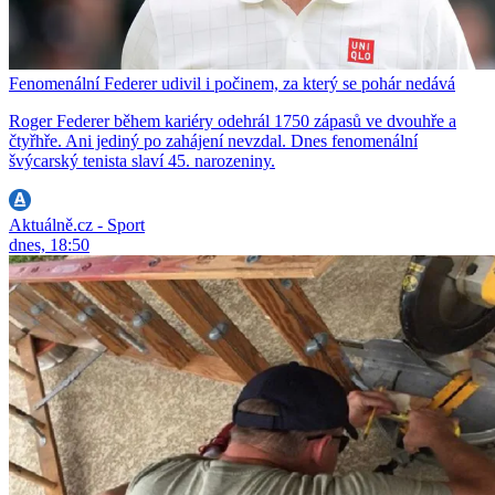
Fenomenální Federer udivil i počinem, za který se pohár nedává
Roger Federer během kariéry odehrál 1750 zápasů ve dvouhře a
čtyřhře. Ani jediný po zahájení nevzdal. Dnes fenomenální
švýcarský tenista slaví 45. narozeniny.
Aktuálně.cz - Sport
dnes, 18:50