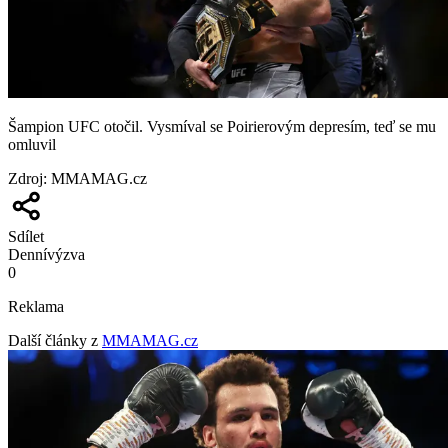
Šampion UFC otočil. Vysmíval se Poirierovým depresím, teď se mu
omluvil
Zdroj
:
MMAMAG.cz
Sdílet
Denní
výzva
0
Reklama
Další články z
MMAMAG.cz