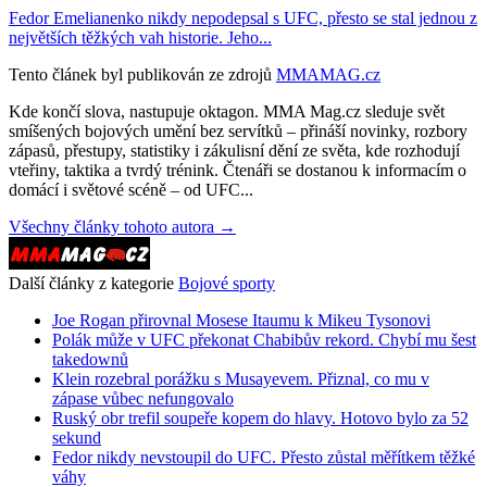
Fedor Emelianenko nikdy nepodepsal s UFC, přesto se stal jednou z
největších těžkých vah historie. Jeho...
Tento článek byl publikován ze zdrojů
MMAMAG.cz
Kde končí slova, nastupuje oktagon. MMA Mag.cz sleduje svět
smíšených bojových umění bez servítků – přináší novinky, rozbory
zápasů, přestupy, statistiky i zákulisní dění ze světa, kde rozhodují
vteřiny, taktika a tvrdý trénink. Čtenáři se dostanou k informacím o
domácí i světové scéně – od UFC...
Všechny články tohoto autora →
Další články z kategorie
Bojové sporty
Joe Rogan přirovnal Mosese Itaumu k Mikeu Tysonovi
Polák může v UFC překonat Chabibův rekord. Chybí mu šest
takedownů
Klein rozebral porážku s Musayevem. Přiznal, co mu v
zápase vůbec nefungovalo
Ruský obr trefil soupeře kopem do hlavy. Hotovo bylo za 52
sekund
Fedor nikdy nevstoupil do UFC. Přesto zůstal měřítkem těžké
váhy