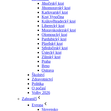
Jihočeský kraj
Jihomoravský kraj
Karlovarský kraj
Kraj Vysočina
Králověhradecký kraj
Liberecký kraj
Moravskoslezský kraj
Olomoucký kraj
Pardubický kraj
Plzeňský kraj
Středočeský kraj
Ústecký kraj
Zlínský kraj
Praha
Brno
Ostrava
Školství
Zdravotnictví
Politika
O počasí
Volby 2026
Zahraničí
Evropa
Slovensko