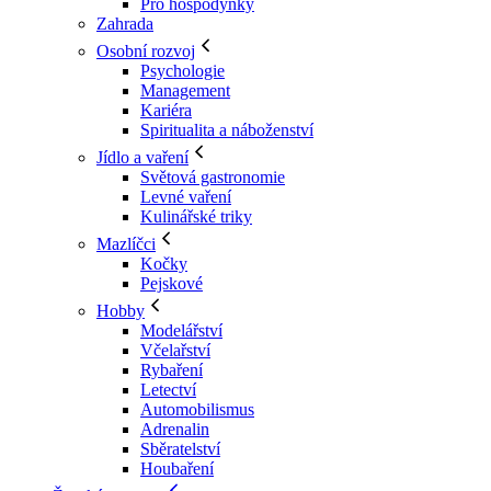
Pro hospodyňky
Zahrada
Osobní rozvoj
Psychologie
Management
Kariéra
Spiritualita a náboženství
Jídlo a vaření
Světová gastronomie
Levné vaření
Kulinářské triky
Mazlíčci
Kočky
Pejskové
Hobby
Modelářství
Včelařství
Rybaření
Letectví
Automobilismus
Adrenalin
Sběratelství
Houbaření