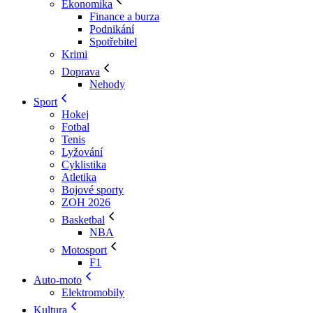
Ekonomika
Finance a burza
Podnikání
Spotřebitel
Krimi
Doprava
Nehody
Sport
Hokej
Fotbal
Tenis
Lyžování
Cyklistika
Atletika
Bojové sporty
ZOH 2026
Basketbal
NBA
Motosport
F1
Auto-moto
Elektromobily
Kultura