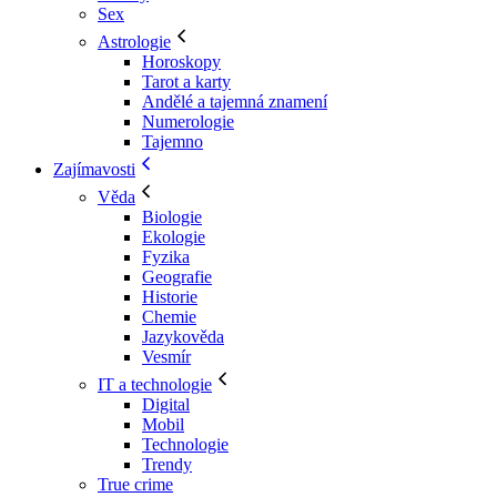
Sex
Astrologie
Horoskopy
Tarot a karty
Andělé a tajemná znamení
Numerologie
Tajemno
Zajímavosti
Věda
Biologie
Ekologie
Fyzika
Geografie
Historie
Chemie
Jazykověda
Vesmír
IT a technologie
Digital
Mobil
Technologie
Trendy
True crime