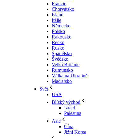
Francie
Chorvatsko
Island
Itálie
Německo
Polsko
Rakousko
Řecko
Rusko
Španělsko
Švédsko
Velká Británie
Rumunsko
Válka na Ukrajině
Maďarsko
Svět
USA
Blízký východ
Izrael
Palestina
Asie
Čína
Jižní Korea