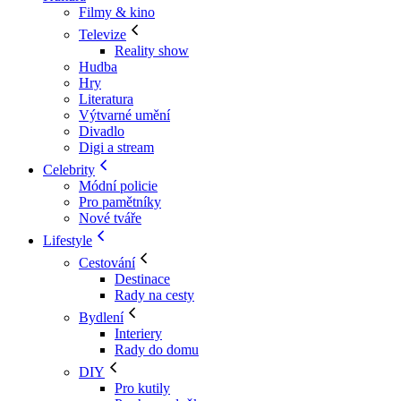
Filmy & kino
Televize
Reality show
Hudba
Hry
Literatura
Výtvarné umění
Divadlo
Digi a stream
Celebrity
Módní policie
Pro pamětníky
Nové tváře
Lifestyle
Cestování
Destinace
Rady na cesty
Bydlení
Interiery
Rady do domu
DIY
Pro kutily