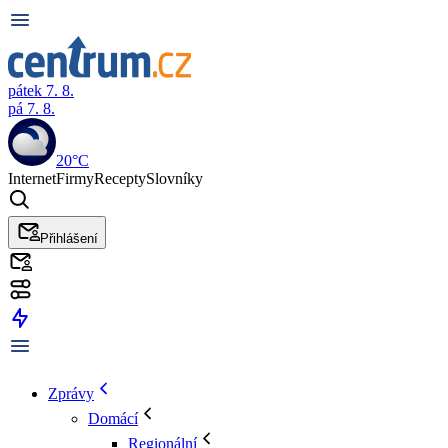
pátek 7. 8.
pá 7. 8.
20°C
Internet
Firmy
Recepty
Slovníky
Přihlášení
Zprávy
Domácí
Regionální