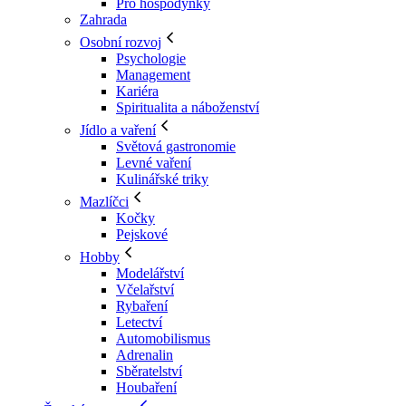
Pro hospodyňky
Zahrada
Osobní rozvoj
Psychologie
Management
Kariéra
Spiritualita a náboženství
Jídlo a vaření
Světová gastronomie
Levné vaření
Kulinářské triky
Mazlíčci
Kočky
Pejskové
Hobby
Modelářství
Včelařství
Rybaření
Letectví
Automobilismus
Adrenalin
Sběratelství
Houbaření