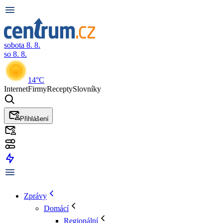
sobota 8. 8.
so 8. 8.
14°C
Internet
Firmy
Recepty
Slovníky
Přihlášení
Zprávy
Domácí
Regionální