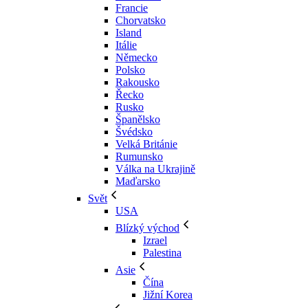
Francie
Chorvatsko
Island
Itálie
Německo
Polsko
Rakousko
Řecko
Rusko
Španělsko
Švédsko
Velká Británie
Rumunsko
Válka na Ukrajině
Maďarsko
Svět
USA
Blízký východ
Izrael
Palestina
Asie
Čína
Jižní Korea