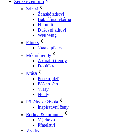
Ženské centrum
Zdraví
Ženské zdraví
Babiččina lékárna
Hubnutí
Duševní zdraví
Wellbeing
Fitness
Jóga a pilates
Módní trendy
Aktuální trendy
Doplňky
Krása
Péče o pleť
Péče o tělo
Vlasy
Nehty
Příběhy ze života
Inspirativní ženy
Rodina & komunita
Výchova
Přátelství
Vztahy