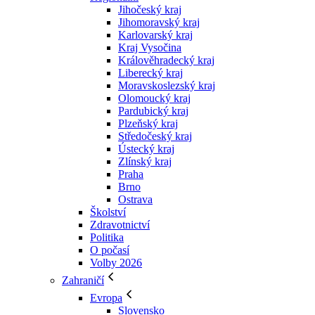
Jihočeský kraj
Jihomoravský kraj
Karlovarský kraj
Kraj Vysočina
Králověhradecký kraj
Liberecký kraj
Moravskoslezský kraj
Olomoucký kraj
Pardubický kraj
Plzeňský kraj
Středočeský kraj
Ústecký kraj
Zlínský kraj
Praha
Brno
Ostrava
Školství
Zdravotnictví
Politika
O počasí
Volby 2026
Zahraničí
Evropa
Slovensko