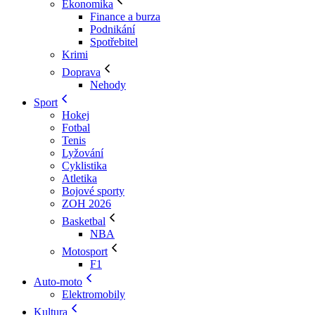
Ekonomika
Finance a burza
Podnikání
Spotřebitel
Krimi
Doprava
Nehody
Sport
Hokej
Fotbal
Tenis
Lyžování
Cyklistika
Atletika
Bojové sporty
ZOH 2026
Basketbal
NBA
Motosport
F1
Auto-moto
Elektromobily
Kultura