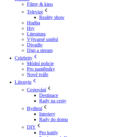
Filmy & kino
Televize
Reality show
Hudba
Hry
Literatura
Výtvarné umění
Divadlo
Digi a stream
Celebrity
Módní policie
Pro pamětníky
Nové tváře
Lifestyle
Cestování
Destinace
Rady na cesty
Bydlení
Interiery
Rady do domu
DIY
Pro kutily