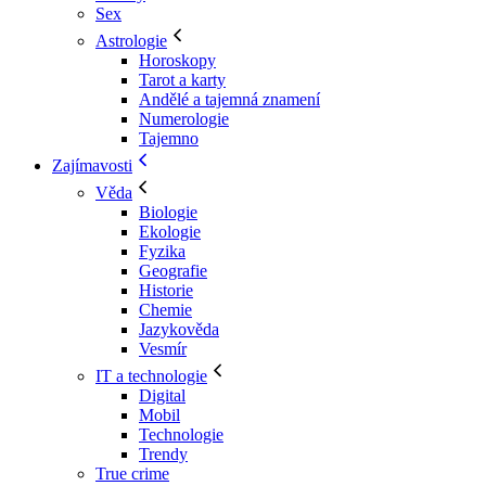
Sex
Astrologie
Horoskopy
Tarot a karty
Andělé a tajemná znamení
Numerologie
Tajemno
Zajímavosti
Věda
Biologie
Ekologie
Fyzika
Geografie
Historie
Chemie
Jazykověda
Vesmír
IT a technologie
Digital
Mobil
Technologie
Trendy
True crime