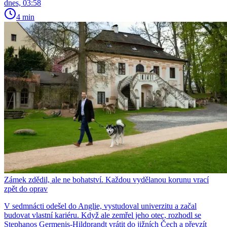
dnes, 03:58
4 min
Zámek zdědil, ale ne bohatství. Každou vydělanou korunu vrací
zpět do oprav
V sedmnácti odešel do Anglie, vystudoval univerzitu a začal
budovat vlastní kariéru. Když ale zemřel jeho otec, rozhodl se
Stephanos Germenis-Hildprandt vrátit do jižních Čech a převzít