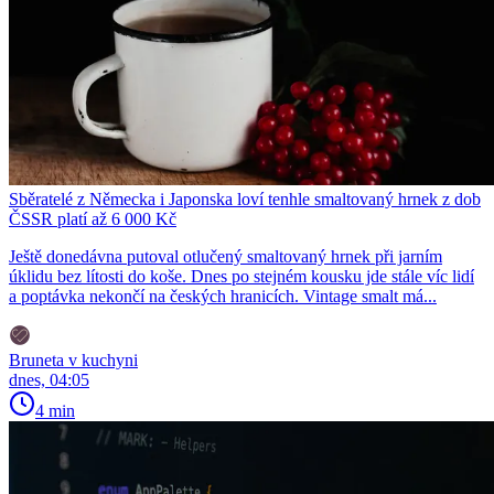
Sběratelé z Německa i Japonska loví tenhle smaltovaný hrnek z dob
ČSSR platí až 6 000 Kč
Ještě donedávna putoval otlučený smaltovaný hrnek při jarním
úklidu bez lítosti do koše. Dnes po stejném kousku jde stále víc lidí
a poptávka nekončí na českých hranicích. Vintage smalt má...
Bruneta v kuchyni
dnes, 04:05
4 min