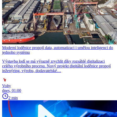
Moderní loděnice propojí data, automatizaci i umělou inteligenci do
jednoho systému
Výstavba lodí se má výrazně zrychlit díky rozsáhlé digitalizaci
celého výrobního procesu. Nový projekt digitální loděnice propojí
inženýring, výrobu, dodavatelské…
Volty
dnes, 01:00
2 min