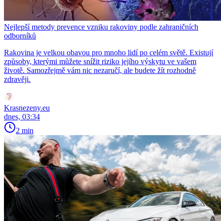
Nejlepší metody prevence vzniku rakoviny podle zahraničních
odborníků
Rakovina je velkou obavou pro mnoho lidí po celém světě. Existují
způsoby, kterými můžete snížit riziko jejího výskytu ve vašem
životě. Samozřejmě vám nic nezaručí, ale budete žít rozhodně
zdravěji.
Krasnezeny.eu
dnes, 03:34
2 min