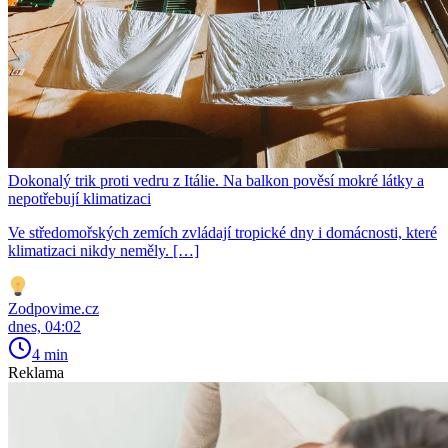
Dokonalý trik proti vedru z Itálie. Na balkon pověsí mokré látky a
nepotřebují klimatizaci
Ve středomořských zemích zvládají tropické dny i domácnosti, které
klimatizaci nikdy neměly. […]
Zodpovime.cz
dnes, 04:02
4 min
Reklama