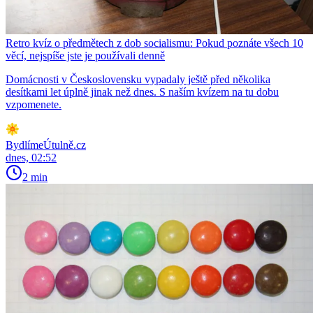
Retro kvíz o předmětech z dob socialismu: Pokud poznáte všech 10
věcí, nejspíše jste je používali denně
Domácnosti v Československu vypadaly ještě před několika
desítkami let úplně jinak než dnes. S naším kvízem na tu dobu
vzpomenete.
BydlímeÚtulně.cz
dnes, 02:52
2 min