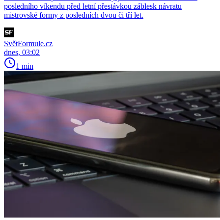
posledního víkendu před letní přestávkou záblesk návratu
mistrovské formy z posledních dvou či tří let.
SvětFormule.cz
dnes, 03:02
1 min