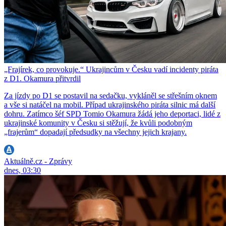
„Frajírek, co provokuje.“ Ukrajincům v Česku vadí incidenty piráta
z D1. Okamura přitvrdil
Za jízdy po D1 se postavil na sedačku, vykláněl se střešním oknem
a vše si natáčel na mobil. Případ ukrajinského piráta silnic má další
dohru. Zatímco šéf SPD Tomio Okamura žádá jeho deportaci, lidé z
ukrajinské komunity v Česku si stěžují, že kvůli podobným
„frajerům“ dopadají předsudky na všechny jejich krajany.
Aktuálně.cz - Zprávy
dnes, 03:30