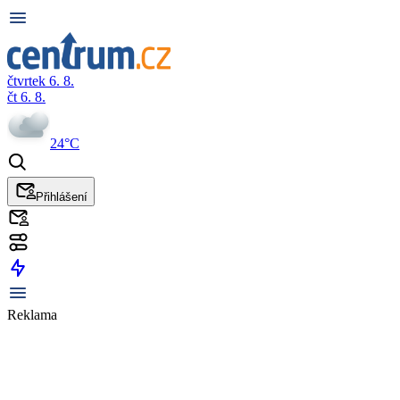
čtvrtek 6. 8.
čt 6. 8.
24°C
Přihlášení
Reklama