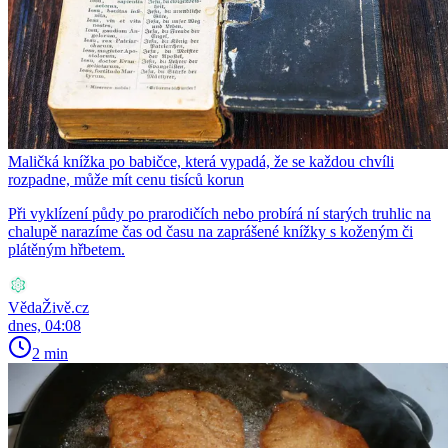
Maličká knížka po babičce, která vypadá, že se každou chvíli
rozpadne, může mít cenu tisíců korun
Při vyklízení půdy po prarodičích nebo probírá ní starých truhlic na
chalupě narazíme čas od času na zaprášené knížky s koženým či
plátěným hřbetem.
VědaŽivě.cz
dnes, 04:08
2 min