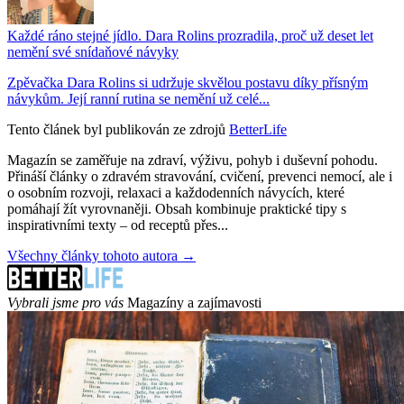
Každé ráno stejné jídlo. Dara Rolins prozradila, proč už deset let
nemění své snídaňové návyky
Zpěvačka Dara Rolins si udržuje skvělou postavu díky přísným
návykům. Její ranní rutina se nemění už celé...
Tento článek byl publikován ze zdrojů
BetterLife
Magazín se zaměřuje na zdraví, výživu, pohyb i duševní pohodu.
Přináší články o zdravém stravování, cvičení, prevenci nemocí, ale i
o osobním rozvoji, relaxaci a každodenních návycích, které
pomáhají žít vyrovnaněji. Obsah kombinuje praktické tipy s
inspirativními texty – od receptů přes...
Všechny články tohoto autora →
Vybrali jsme pro vás
Magazíny a zajímavosti