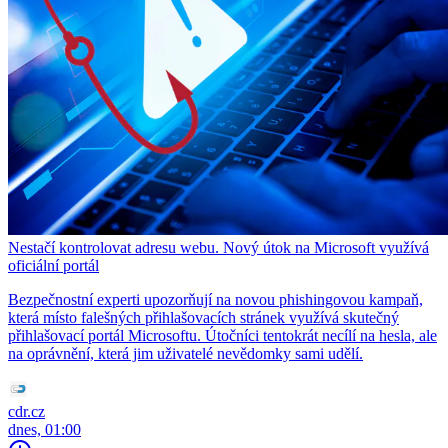
Nestačí kontrolovat adresu webu. Nový útok na Microsoft využívá
oficiální portál
Bezpečnostní experti upozorňují na novou phishingovou kampaň,
která místo falešných přihlašovacích stránek využívá skutečný
přihlašovací portál Microsoftu. Útočníci tentokrát necílí na hesla, ale
na oprávnění, která jim uživatelé nevědomky sami udělí.
cdr.cz
dnes, 01:00