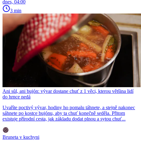
dnes, 04:00
3 min
Ani sůl, ani bujón: vývar dostane chuť z 1 věci, kterou většina lidí
do hrnce nedá
Uvaříte poctivý vývar, hodiny ho pomalu táhnete, a stejně nakonec
sáhnete po kostce bujónu, aby ta chuť konečně seděla. Přitom
existuje přírodní cesta, jak základu dodat plnou a sytou chuť...
Bruneta v kuchyni