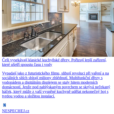
Češi vysekávají klasické kuchyňské dřezy. Pořizují lepší zařízení,
které ušetří spoustu času i vody
Vypadají jako z futuristického filmu, slibují revoluci při vaření a na
sociálních sítích sbírají miliony zhlédnutí. Multifunkční dřezy s
vodopádem a digitálním displejem se staly hitem moderních
domácností. Jenže pod nablýskaným povrchem se skrývá nečekaný
háček, který může z vaší vysněné kuchyně udělat nekonečný boj s
tvrdou vodou a složitou instalací.
NESPECHEJ.cz