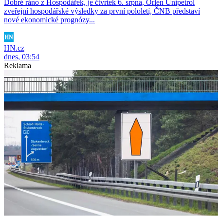
Dobré ráno z Hospodářek, je čtvrtek 6. srpna, Orlen Unipetrol
zveřejní hospodářské výsledky za první pololetí, ČNB představí
nové ekonomické prognózy...
HN.cz
dnes, 03:54
Reklama