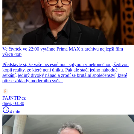
Ve čtvrtek ve 22:00 vytáhne Prima MAX z archivu nejlepší film
všech dob
Představte si, že vaše bezesné noci splynou v nekonečnou, šedivou
kopii reality, ze které není úniku. Pak ale stačí jedno náhodné
setkání, jediný divoký nápad a zrodí se brutální společenství, které
otřese základy moderního světa.
FAJNTIP.cz
dnes, 03:30
4 min