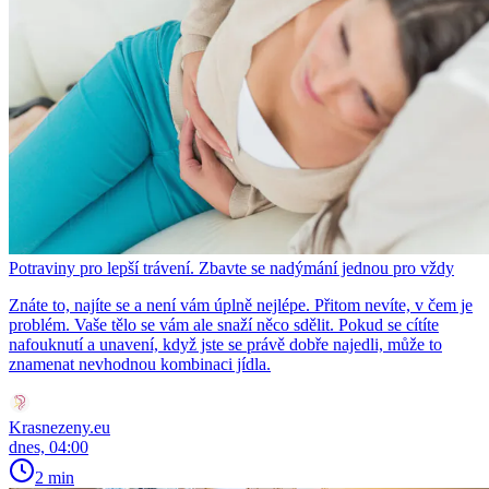
Potraviny pro lepší trávení. Zbavte se nadýmání jednou pro vždy
Znáte to, najíte se a není vám úplně nejlépe. Přitom nevíte, v čem je
problém. Vaše tělo se vám ale snaží něco sdělit. Pokud se cítíte
nafouknutí a unavení, když jste se právě dobře najedli, může to
znamenat nevhodnou kombinaci jídla.
Krasnezeny.eu
dnes, 04:00
2 min