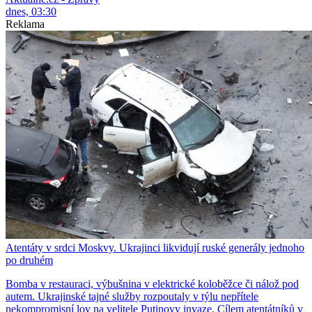
dnes, 03:30
Reklama
Atentáty v srdci Moskvy. Ukrajinci likvidují ruské generály jednoho
po druhém
Bomba v restauraci, výbušnina v elektrické koloběžce či nálož pod
autem. Ukrajinské tajné služby rozpoutaly v týlu nepřítele
nekompromisní lov na velitele Putinovy invaze. Cílem atentátníků v