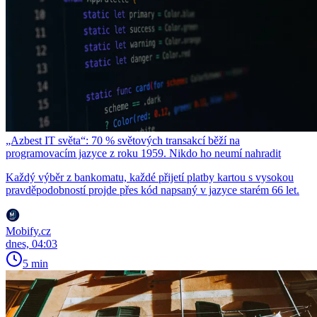
„Azbest IT světa“: 70 % světových transakcí běží na
programovacím jazyce z roku 1959. Nikdo ho neumí nahradit
Každý výběr z bankomatu, každé přijetí platby kartou s vysokou
pravděpodobností projde přes kód napsaný v jazyce starém 66 let.
Mobify.cz
dnes, 04:03
5 min