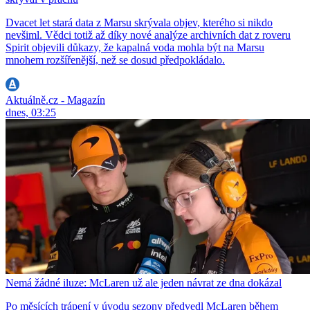
Dvacet let stará data z Marsu skrývala objev, kterého si nikdo
nevšiml. Vědci totiž až díky nové analýze archivních dat z roveru
Spirit objevili důkazy, že kapalná voda mohla být na Marsu
mnohem rozšířenější, než se dosud předpokládalo.
Aktuálně.cz - Magazín
dnes, 03:25
Nemá žádné iluze: McLaren už ale jeden návrat ze dna dokázal
Po měsících trápení v úvodu sezony předvedl McLaren během