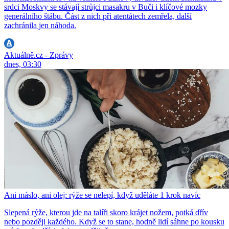
srdci Moskvy se stávají strůjci masakru v Buči i klíčové mozky
generálního štábu. Část z nich při atentátech zemřela, další
zachránila jen náhoda.
Aktuálně.cz - Zprávy
dnes, 03:30
Ani máslo, ani olej: rýže se nelepí, když uděláte 1 krok navíc
Slepená rýže, kterou jde na talíři skoro krájet nožem, potká dřív
nebo později každého. Když se to stane, hodně lidí sáhne po kousku