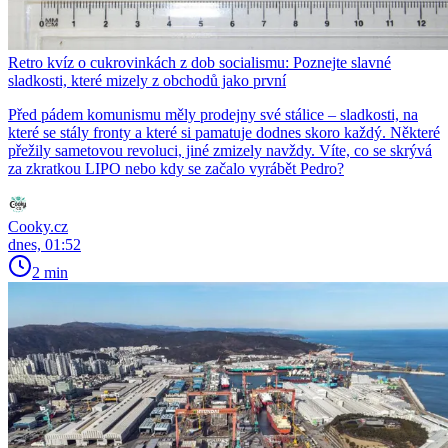
Retro kvíz o cukrovinkách z dob socialismu: Poznejte slavné
sladkosti, které mizely z obchodů jako první
Před pádem komunismu měly prodejny své stálice – sladkosti, na
které se stály fronty a které si pamatuje dodnes skoro každý. Některé
přežily sametovou revoluci, jiné zmizely navždy. Víte, co se skrývá
za zkratkou LIPO nebo kdy se začalo vyrábět Pedro?
Cooky.cz
dnes, 01:52
2 min