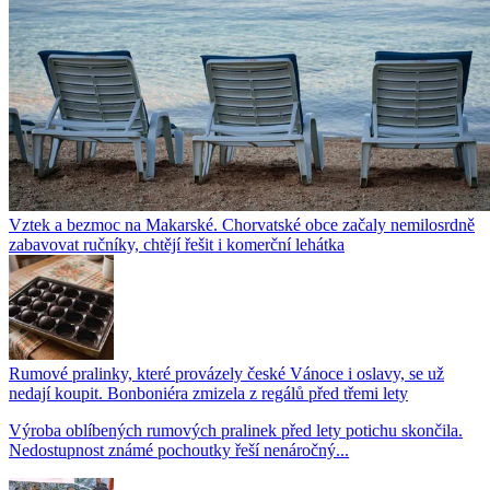
Vztek a bezmoc na Makarské. Chorvatské obce začaly nemilosrdně
zabavovat ručníky, chtějí řešit i komerční lehátka
Rumové pralinky, které provázely české Vánoce i oslavy, se už
nedají koupit. Bonboniéra zmizela z regálů před třemi lety
Výroba oblíbených rumových pralinek před lety potichu skončila.
Nedostupnost známé pochoutky řeší nenáročný...