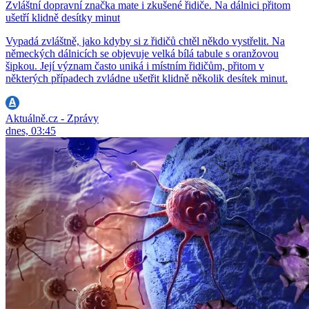
Zvláštní dopravní značka mate i zkušené řidiče. Na dálnici přitom
ušetří klidně desítky minut
Vypadá zvláštně, jako kdyby si z řidičů chtěl někdo vystřelit. Na
německých dálnicích se objevuje velká bílá tabule s oranžovou
šipkou. Její význam často uniká i místním řidičům, přitom v
některých případech zvládne ušetřit klidně několik desítek minut.
Aktuálně.cz - Zprávy
dnes, 03:45