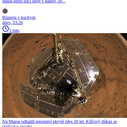
másla nebo lžíci oleje v naději, že...
Bruneta v kuchyni
dnes, 03:26
3 min
Na Marsu odhalili tajemství ukryté přes 20 let. Klíčový důkaz se
skrýval v prachu