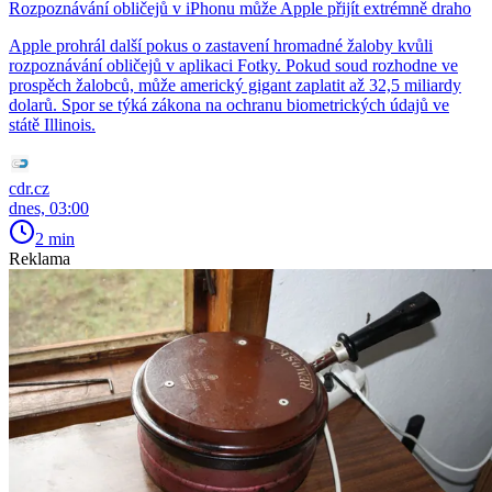
Rozpoznávání obličejů v iPhonu může Apple přijít extrémně draho
Apple prohrál další pokus o zastavení hromadné žaloby kvůli
rozpoznávání obličejů v aplikaci Fotky. Pokud soud rozhodne ve
prospěch žalobců, může americký gigant zaplatit až 32,5 miliardy
dolarů. Spor se týká zákona na ochranu biometrických údajů ve
státě Illinois.
cdr.cz
dnes, 03:00
2 min
Reklama