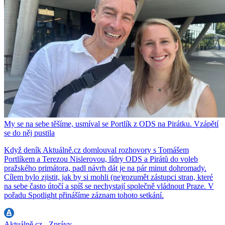
My se na sebe těšíme, usmíval se Portlík z ODS na Pirátku. Vzápětí
se do něj pustila
Když deník Aktuálně.cz domlouval rozhovory s Tomášem
Portlíkem a Terezou Nislerovou, lídry ODS a Pirátů do voleb
pražského primátora, padl návrh dát je na pár minut dohromady.
Cílem bylo zjistit, jak by si mohli (ne)rozumět zástupci stran, které
na sebe často útočí a spíš se nechystají společně vládnout Praze. V
pořadu Spotlight přinášíme záznam tohoto setkání.
Aktuálně.cz - Zprávy