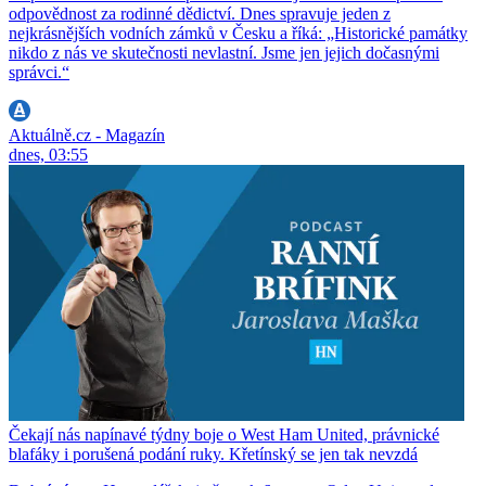
odpovědnost za rodinné dědictví. Dnes spravuje jeden z
nejkrásnějších vodních zámků v Česku a říká: „Historické památky
nikdo z nás ve skutečnosti nevlastní. Jsme jen jejich dočasnými
správci.“
Aktuálně.cz - Magazín
dnes, 03:55
Čekají nás napínavé týdny boje o West Ham United, právnické
blafáky i porušená podání ruky. Křetínský se jen tak nevzdá