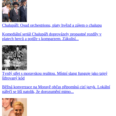
Chalupáři: Osud orchestrionu, platy hvězd a zájem o chalupu
Komediální seriál Chalupáři doprovázely propastné rozdíly v
platech herců a potíže s komparzem. Zákulisí...
Tvrdý střet s moravskou realitou. Místní slang funguje jako tajný
šifrovaný kód
Běžná konverzace na Moravě občas připomíná cizí jazyk. Lokální
nářečí se liší natolik, že dorozumění mimo...