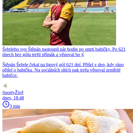
Šebrleho syn Štěpán nastoupil pár hodin po smrti babičky. Po 621
dnech bez gólu trefil přímák a věnoval ho jí
Štěpán Šebrle čekal na ligový gól 621 dní. Přišel v den, kdy ráno
přišel o babičku. Na sociálních sítích pak trefu věnoval zemřelé
babičce.
SportyŽivě
dnes, 18:48
3 min