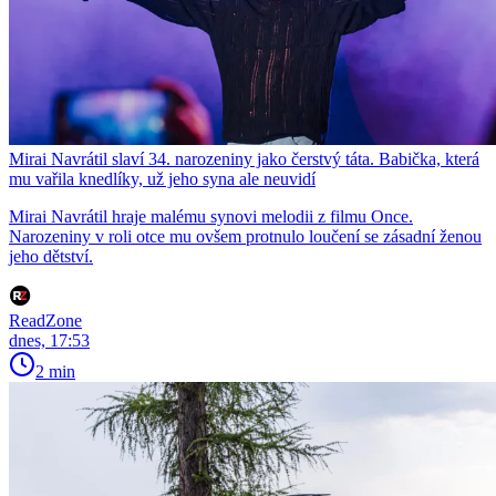
Mirai Navrátil slaví 34. narozeniny jako čerstvý táta. Babička, která
mu vařila knedlíky, už jeho syna ale neuvidí
Mirai Navrátil hraje malému synovi melodii z filmu Once.
Narozeniny v roli otce mu ovšem protnulo loučení se zásadní ženou
jeho dětství.
ReadZone
dnes, 17:53
2 min