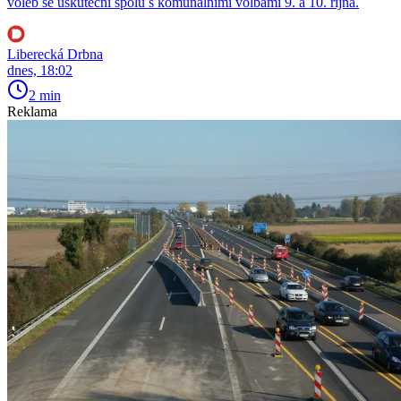
voleb se uskuteční spolu s komunálními volbami 9. a 10. října.
Liberecká Drbna
dnes, 18:02
2 min
Reklama