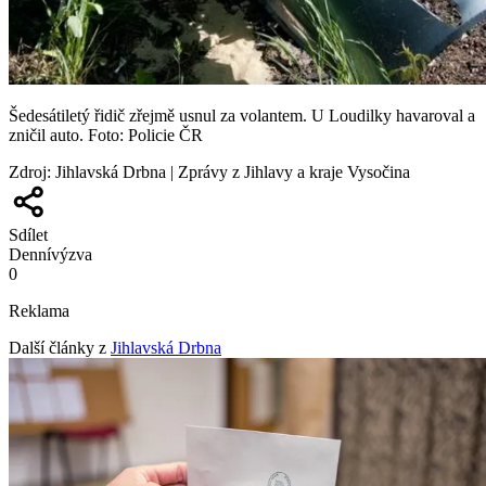
Šedesátiletý řidič zřejmě usnul za volantem. U Loudilky havaroval a
zničil auto. Foto: Policie ČR
Zdroj
:
Jihlavská Drbna | Zprávy z Jihlavy a kraje Vysočina
Sdílet
Denní
výzva
0
Reklama
Další články z
Jihlavská Drbna