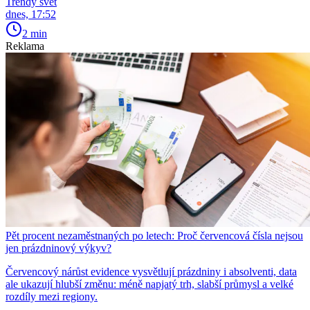
Trendy svět
dnes, 17:52
2 min
Reklama
Pět procent nezaměstnaných po letech: Proč červencová čísla nejsou
jen prázdninový výkyv?
Červencový nárůst evidence vysvětlují prázdniny i absolventi, data
ale ukazují hlubší změnu: méně napjatý trh, slabší průmysl a velké
rozdíly mezi regiony.