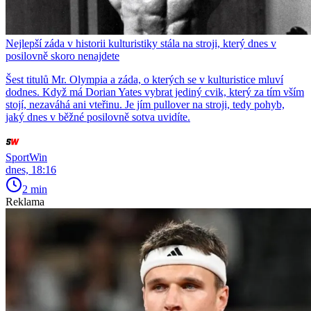
Nejlepší záda v historii kulturistiky stála na stroji, který dnes v
posilovně skoro nenajdete
Šest titulů Mr. Olympia a záda, o kterých se v kulturistice mluví
dodnes. Když má Dorian Yates vybrat jediný cvik, který za tím vším
stojí, nezaváhá ani vteřinu. Je jím pullover na stroji, tedy pohyb,
jaký dnes v běžné posilovně sotva uvidíte.
SportWin
dnes, 18:16
2 min
Reklama