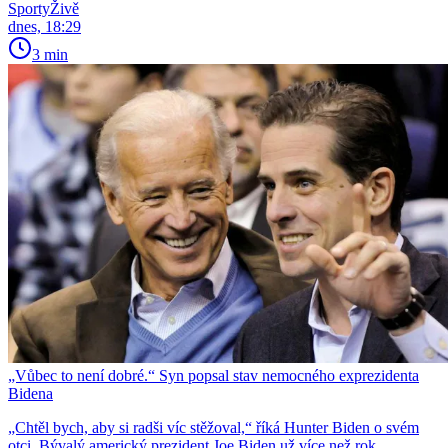
SportyŽivě
dnes, 18:29
3 min
„Vůbec to není dobré.“ Syn popsal stav nemocného exprezidenta
Bidena
„Chtěl bych, aby si radši víc stěžoval,“ říká Hunter Biden o svém
otci. Bývalý americký prezident Joe Biden už více než rok