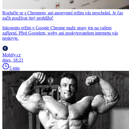
Rozlučte se s Chromem, ani anonymní režim vás neochrání. Je čas
začít používat jiný prohlížeč
Inkognito režim v Google Chrome maže stopy jen na vašem
zařízení. Před Googlem, weby ani poskytovatelem internetu vás
neskryje.
Mobify.cz
dnes, 18:21
5 min