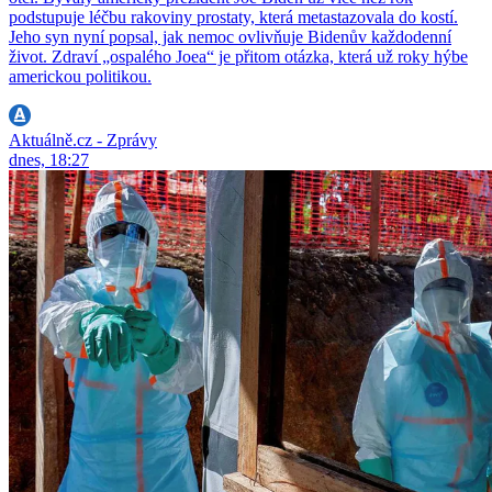
podstupuje léčbu rakoviny prostaty, která metastazovala do kostí.
Jeho syn nyní popsal, jak nemoc ovlivňuje Bidenův každodenní
život. Zdraví „ospalého Joea“ je přitom otázka, která už roky hýbe
americkou politikou.
Aktuálně.cz - Zprávy
dnes, 18:27