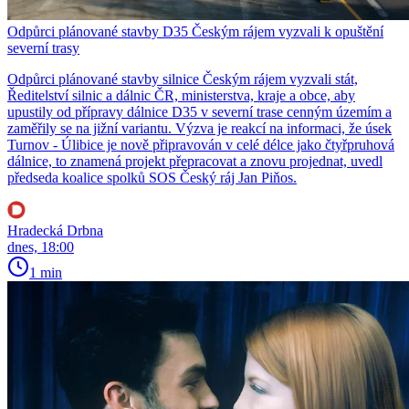
Odpůrci plánované stavby D35 Českým rájem vyzvali k opuštění
severní trasy
Odpůrci plánované stavby silnice Českým rájem vyzvali stát,
Ředitelství silnic a dálnic ČR, ministerstva, kraje a obce, aby
upustily od přípravy dálnice D35 v severní trase cenným územím a
zaměřily se na jižní variantu. Výzva je reakcí na informaci, že úsek
Turnov - Úlibice je nově připravován v celé délce jako čtyřpruhová
dálnice, to znamená projekt přepracovat a znovu projednat, uvedl
předseda koalice spolků SOS Český ráj Jan Piňos.
Hradecká Drbna
dnes, 18:00
1 min