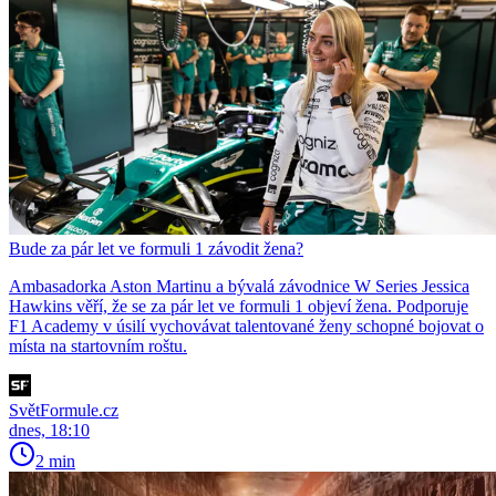
Bude za pár let ve formuli 1 závodit žena?
Ambasadorka Aston Martinu a bývalá závodnice W Series Jessica
Hawkins věří, že se za pár let ve formuli 1 objeví žena. Podporuje
F1 Academy v úsilí vychovávat talentované ženy schopné bojovat o
místa na startovním roštu.
SvětFormule.cz
dnes, 18:10
2 min