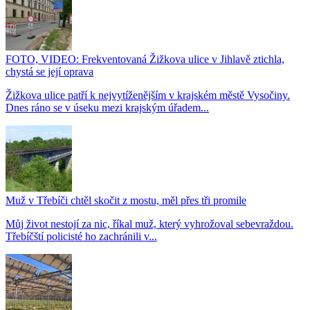
FOTO, VIDEO: Frekventovaná Žižkova ulice v Jihlavě ztichla,
chystá se její oprava
Žižkova ulice patří k nejvytíženějším v krajském městě Vysočiny.
Dnes ráno se v úseku mezi krajským úřadem...
Muž v Třebíči chtěl skočit z mostu, měl přes tři promile
Můj život nestojí za nic, říkal muž, který vyhrožoval sebevraždou.
Třebíčští policisté ho zachránili v...