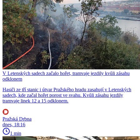
V Letenských sadech začalo hořet, tramvaje jezdily kvůli zásahu
odklonem
Hasiči ze tří stanic i útvar Pražského hradu zasahují v Letenských
sadech, kde začal hořet porost ve svahu. Kvůli zásahu jezdily
tramvaje linek 12 a 15 odklonem.
Pražská Drbna
dnes, 18:16
1 min