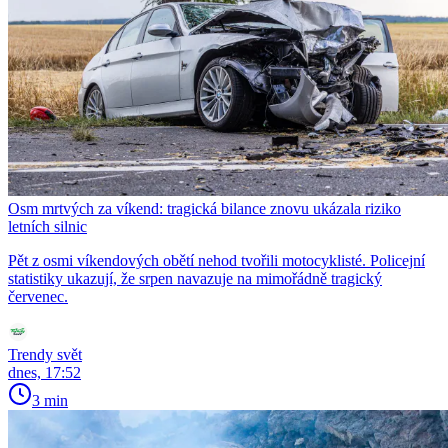
Osm mrtvých za víkend: tragická bilance znovu ukázala riziko
letních silnic
Pět z osmi víkendových obětí nehod tvořili motocyklisté. Policejní
statistiky ukazují, že srpen navazuje na mimořádně tragický
červenec.
Trendy svět
dnes, 17:52
3 min