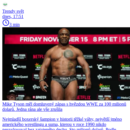
Trendy svět
dnes, 17:51
3 min
Mike Tyson měl domluvený zápas s hvězdou WWE za 100 milionů
dolarů. Jedna rána ale vše zrušila
Nejmladší boxerský šampion v historii těžké váhy, největší jméno
amerického wrestlingu a suma, kterou v roce 1990 nikdo
nevyslovoval bez zatajeného dechu. Sto milionů dolarů. Podle