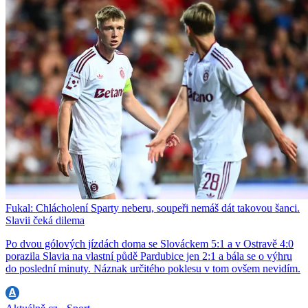
Fukal: Chlácholení Sparty neberu, soupeři nemáš dát takovou šanci.
Slavii čeká dilema
Po dvou gólových jízdách doma se Slováckem 5:1 a v Ostravě 4:0
porazila Slavia na vlastní půdě Pardubice jen 2:1 a bála se o výhru
do poslední minuty. Náznak určitého poklesu v tom ovšem nevidím.