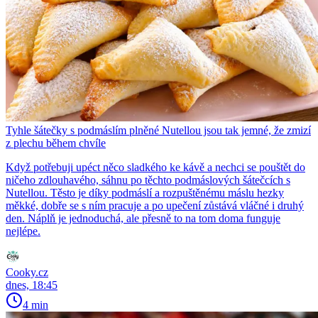
Tyhle šátečky s podmáslím plněné Nutellou jsou tak jemné, že zmizí
z plechu během chvíle
Když potřebuji upéct něco sladkého ke kávě a nechci se pouštět do
ničeho zdlouhavého, sáhnu po těchto podmáslových šátečcích s
Nutellou. Těsto je díky podmáslí a rozpuštěnému máslu hezky
měkké, dobře se s ním pracuje a po upečení zůstává vláčné i druhý
den. Náplň je jednoduchá, ale přesně to na tom doma funguje
nejlépe.
Cooky.cz
dnes, 18:45
4 min