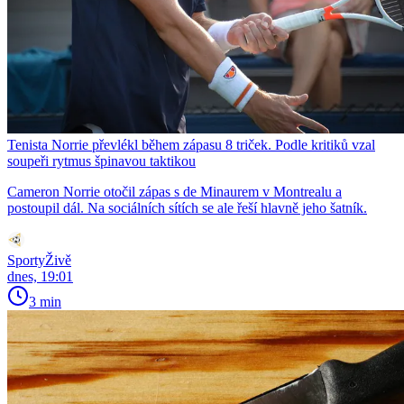
Tenista Norrie převlékl během zápasu 8 triček. Podle kritiků vzal
soupeři rytmus špinavou taktikou
Cameron Norrie otočil zápas s de Minaurem v Montrealu a
postoupil dál. Na sociálních sítích se ale řeší hlavně jeho šatník.
SportyŽivě
dnes, 19:01
3 min