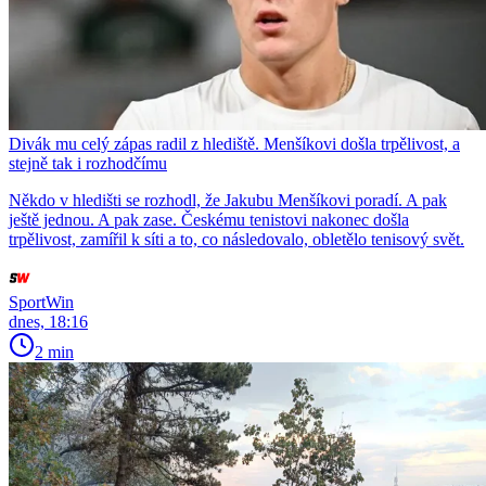
Divák mu celý zápas radil z hlediště. Menšíkovi došla trpělivost, a
stejně tak i rozhodčímu
Někdo v hledišti se rozhodl, že Jakubu Menšíkovi poradí. A pak
ještě jednou. A pak zase. Českému tenistovi nakonec došla
trpělivost, zamířil k síti a to, co následovalo, obletělo tenisový svět.
SportWin
dnes, 18:16
2 min