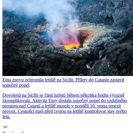
Etna znovu ochromila letiště na Sicílii. Přílety do Catanie zastavil
sopečný popel
Dovolená na Sicílii se části turistů během několika hodin výrazně
zkomplikovala. Aktivita Etny dostala sopečný popel do vzdušného
prostoru nad Catanií a letiště muselo v pondělí 10. srpna omezit
provoz. Cestující mají před cestou na letiště kontrolovat stav svého
letu.