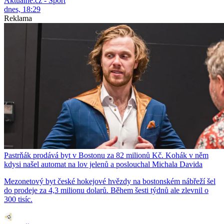
Aktuálně.cz - Sport
dnes, 18:29
Reklama
Pastrňák prodává byt v Bostonu za 82 milionů Kč. Kohák v něm
kdysi našel automat na lov jelenů a poslouchal Michala Davida
Mezonetový byt české hokejové hvězdy na bostonském nábřeží šel
do prodeje za 4,3 milionu dolarů. Během šesti týdnů ale zlevnil o
300 tisíc.