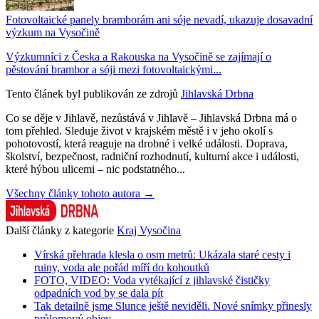
Fotovoltaické panely bramborám ani sóje nevadí, ukazuje dosavadní
výzkum na Vysočině
Výzkumníci z Česka a Rakouska na Vysočině se zajímají o
pěstování brambor a sóji mezi fotovoltaickými...
Tento článek byl publikován ze zdrojů
Jihlavská Drbna
Co se děje v Jihlavě, nezůstává v Jihlavě – Jihlavská Drbna má o
tom přehled. Sleduje život v krajském městě i v jeho okolí s
pohotovostí, která reaguje na drobné i velké události. Doprava,
školství, bezpečnost, radniční rozhodnutí, kulturní akce i události,
které hýbou ulicemi – nic podstatného...
Všechny články tohoto autora →
Další články z kategorie
Kraj Vysočina
Vírská přehrada klesla o osm metrů: Ukázala staré cesty i
ruiny, voda ale pořád míří do kohoutků
FOTO, VIDEO: Voda vytékající z jihlavské čističky
odpadních vod by se dala pít
Tak detailně jsme Slunce ještě neviděli. Nové snímky přinesly
průlomový objev