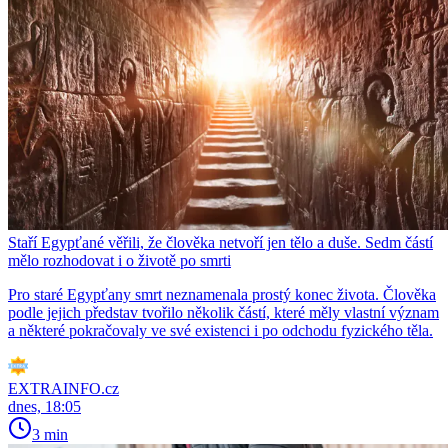
Staří Egypťané věřili, že člověka netvoří jen tělo a duše. Sedm částí
mělo rozhodovat i o životě po smrti
Pro staré Egypťany smrt neznamenala prostý konec života. Člověka
podle jejich představ tvořilo několik částí, které měly vlastní význam
a některé pokračovaly ve své existenci i po odchodu fyzického těla.
EXTRAINFO.cz
dnes, 18:05
3 min