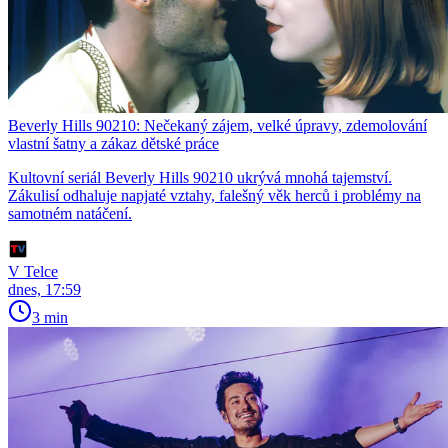
Beverly Hills 90210: Nečekaný zájem, velké úpravy, zdemolování
vlastní šatny a zákaz dětské práce
Kultovní seriál Beverly Hills 90210 ukrývá mnohá tajemství.
Zákulisí odhaluje napjaté vztahy, falešný věk herců i problémy na
samotném natáčení.
V Telce
dnes, 17:59
3 min