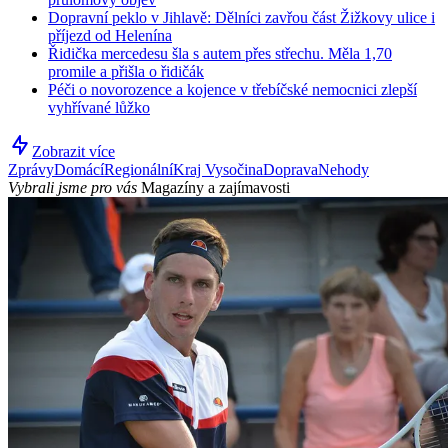
Dopravní peklo v Jihlavě: Dělníci zavřou část Žižkovy ulice i
příjezd od Helenína
Řidička mercedesu šla s autem přes střechu. Měla 1,70
promile a přišla o řidičák
Péči o novorozence a kojence v třebíčské nemocnici zlepší
vyhřívané lůžko
Zobrazit více
Zprávy
Domácí
Regionální
Kraj Vysočina
Doprava
Nehody
Vybrali jsme pro vás
Magazíny a zajímavosti