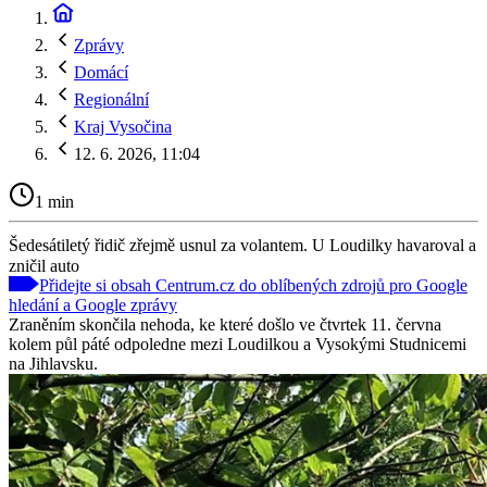
Zprávy
Domácí
Regionální
Kraj Vysočina
12. 6. 2026, 11:04
1 min
Šedesátiletý řidič zřejmě usnul za volantem. U Loudilky havaroval a
zničil auto
Přidejte si obsah Centrum.cz do oblíbených zdrojů pro Google
hledání a Google zprávy
Zraněním skončila nehoda, ke které došlo ve čtvrtek 11. června
kolem půl páté odpoledne mezi Loudilkou a Vysokými Studnicemi
na Jihlavsku.