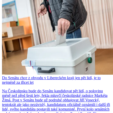
Do Senátu chce z obvodu v Libereckém kraji jen pět lidí, je to
nejméně za třicet let
Na Českolipsku bude do Senátu kandidovat pět lidí, o polovinu
méně než před šesti lety, řekla mluvčí českolipské radnice Markéta
Žitná. Post v Senátu bude už podruhé obhajovat Jiří Vosecký,
tentokrát ale jako nezávislý, kandidaturu oficiálně oznámili i další tři
lidé, svého kandidáta postavili také komunisté. První kolo senátních