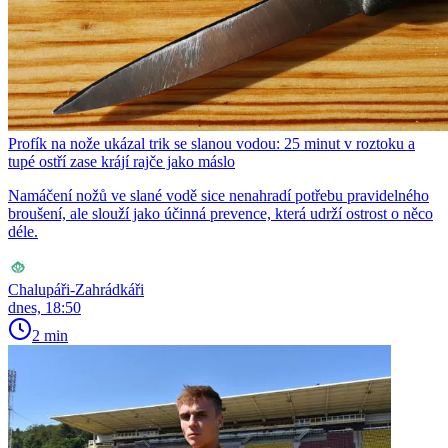
Profík na nože ukázal trik se slanou vodou: 25 minut v roztoku a
tupé ostří zase krájí rajče jako máslo
Namáčení nožů ve slané vodě sice nenahradí potřebu pravidelného
broušení, ale slouží jako účinná prevence, která udrží ostrost o něco
déle.
Chalupáři-Zahrádkáři
dnes, 18:50
2 min