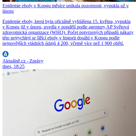
Epidemie eboly v Kongu měsíce unikala pozornosti, vypukla už v
únoru
Epidemie eboly, která byla oficiálně vyhlášena 15. května, vypukla
v Kongu již v únoru, uvedla v pondělí podle agentury AP Světová
zdravotnická organizace (WHO). Počet potvrzených případů nákazy
této nejrychleji se šířící eboly v historii dosáhl v Kongu podle
nejnovějších vládních údajů 4 200, včetně více než 1 900 obětí.
Aktuálně.cz - Zprávy
dnes, 18:25