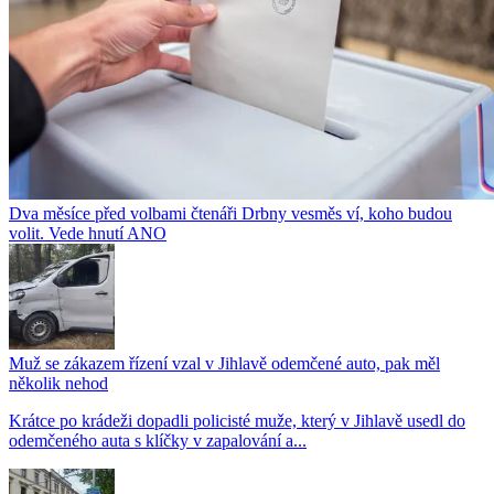
Dva měsíce před volbami čtenáři Drbny vesměs ví, koho budou
volit. Vede hnutí ANO
Muž se zákazem řízení vzal v Jihlavě odemčené auto, pak měl
několik nehod
Krátce po krádeži dopadli policisté muže, který v Jihlavě usedl do
odemčeného auta s klíčky v zapalování a...