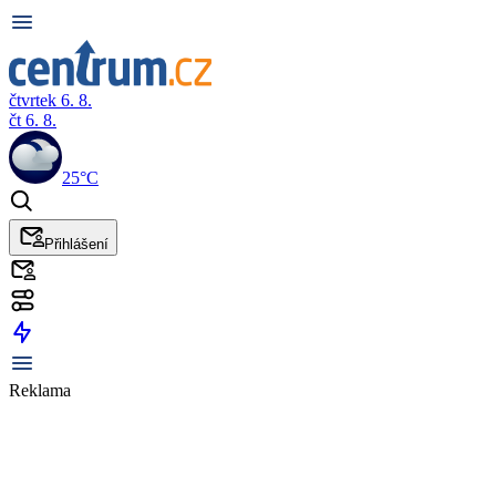
čtvrtek 6. 8.
čt 6. 8.
25°C
Přihlášení
Reklama