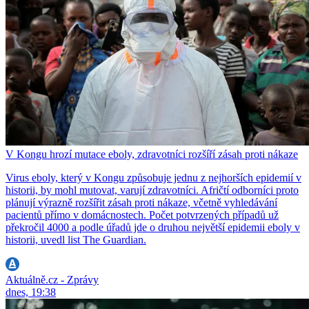
V Kongu hrozí mutace eboly, zdravotníci rozšíří zásah proti nákaze
Virus eboly, který v Kongu způsobuje jednu z nejhorších epidemií v
historii, by mohl mutovat, varují zdravotníci. Afričtí odborníci proto
plánují výrazně rozšířit zásah proti nákaze, včetně vyhledávání
pacientů přímo v domácnostech. Počet potvrzených případů už
překročil 4000 a podle úřadů jde o druhou největší epidemii eboly v
historii, uvedl list The Guardian.
Aktuálně.cz - Zprávy
dnes, 19:38