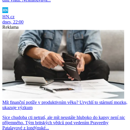
HN.cz
dnes, 22:00
Reklama
Mít finanční potíže v produktivním věku? Urychlí to stárnutí mozku,
ukazuje výzkum
Sice chudoba cti netratí, ale mít neustále hluboko do kapsy není nic
příjemného. Tým britských vědců pod vedením Praveethy
Patalayové z londýnské...