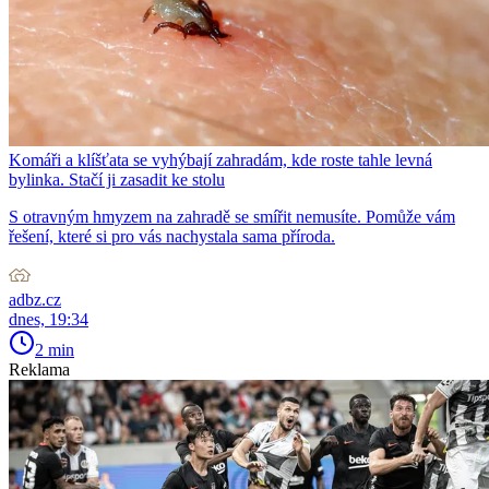
Komáři a klíšťata se vyhýbají zahradám, kde roste tahle levná
bylinka. Stačí ji zasadit ke stolu
S otravným hmyzem na zahradě se smířit nemusíte. Pomůže vám
řešení, které si pro vás nachystala sama příroda.
adbz.cz
dnes, 19:34
2 min
Reklama