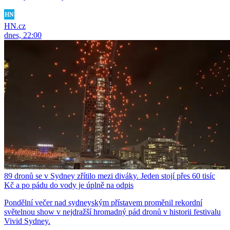
HN.cz
dnes, 22:00
89 dronů se v Sydney zřítilo mezi diváky. Jeden stojí přes 60 tisíc
Kč a po pádu do vody je úplně na odpis
Pondělní večer nad sydneyským přístavem proměnil rekordní
světelnou show v nejdražší hromadný pád dronů v historii festivalu
Vivid Sydney.