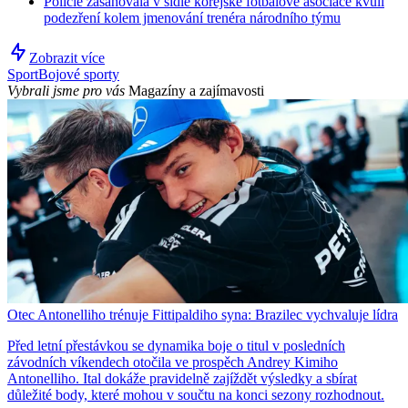
Policie zasahovala v sídle korejské fotbalové asociace kvůli
podezření kolem jmenování trenéra národního týmu
Zobrazit více
Sport
Bojové sporty
Vybrali jsme pro vás
Magazíny a zajímavosti
Otec Antonelliho trénuje Fittipaldiho syna: Brazilec vychvaluje lídra
Před letní přestávkou se dynamika boje o titul v posledních
závodních víkendech otočila ve prospěch Andrey Kimiho
Antonelliho. Ital dokáže pravidelně zajíždět výsledky a sbírat
důležité body, které mohou v součtu na konci sezony rozhodnout.