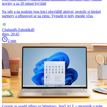
noviny a za 20 minut byl klid
Na jaře a na podzim jsou krtci obzvláště aktivní, protože si hledají
partnery a připravují se na zimu. Vypudit je tedy musíte včas.
Chalupáři-Zahrádkáři
dnes, 20:45
2 min
Google se usadil přímo ve Windows. Stačí ALT + mezerník a máte