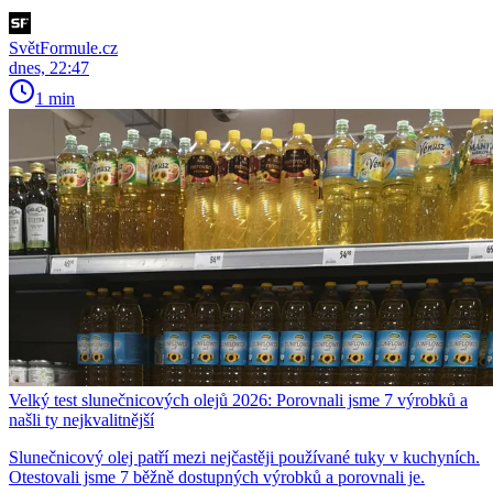
SvětFormule.cz
dnes, 22:47
1 min
Velký test slunečnicových olejů 2026: Porovnali jsme 7 výrobků a
našli ty nejkvalitnější
Slunečnicový olej patří mezi nejčastěji používané tuky v kuchyních.
Otestovali jsme 7 běžně dostupných výrobků a porovnali je.