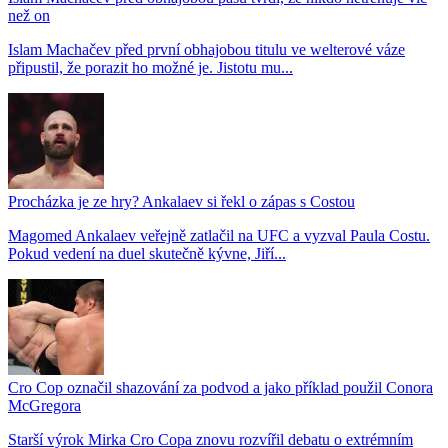
než on
Islam Machačev před první obhajobou titulu ve welterové váze
připustil, že porazit ho možné je. Jistotu mu...
Procházka je ze hry? Ankalaev si řekl o zápas s Costou
Magomed Ankalaev veřejně zatlačil na UFC a vyzval Paula Costu.
Pokud vedení na duel skutečně kývne, Jiří...
Cro Cop označil shazování za podvod a jako příklad použil Conora
McGregora
Starší výrok Mirka Cro Copa znovu rozvířil debatu o extrémním