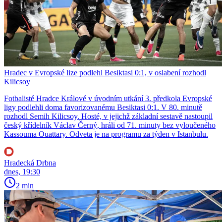
Hradec v Evropské lize podlehl Besiktasi 0:1, v oslabení rozhodl
Kilicsoy
Fotbalisté Hradce Králové v úvodním utkání 3. předkola Evropské
ligy podlehli doma favorizovanému Besiktasi 0:1. V 80. minutě
rozhodl Semih Kilicsoy. Hosté, v jejichž základní sestavě nastoupil
český křídelník Václav Černý, hráli od 71. minuty bez vyloučeného
Kassouma Ouattary. Odveta je na programu za týden v Istanbulu.
Hradecká Drbna
dnes, 19:30
2 min