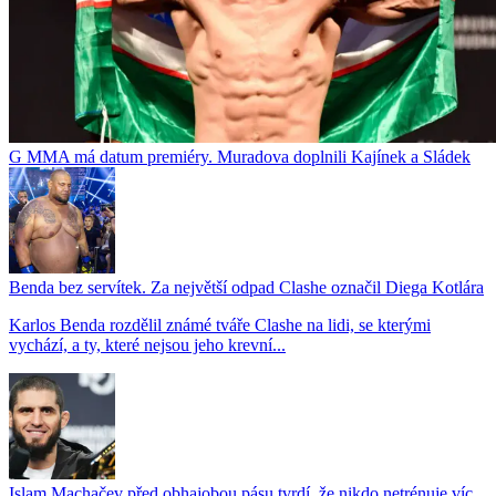
G MMA má datum premiéry. Muradova doplnili Kajínek a Sládek
Benda bez servítek. Za největší odpad Clashe označil Diega Kotlára
Karlos Benda rozdělil známé tváře Clashe na lidi, se kterými
vychází, a ty, které nejsou jeho krevní...
Islam Machačev před obhajobou pásu tvrdí, že nikdo netrénuje víc