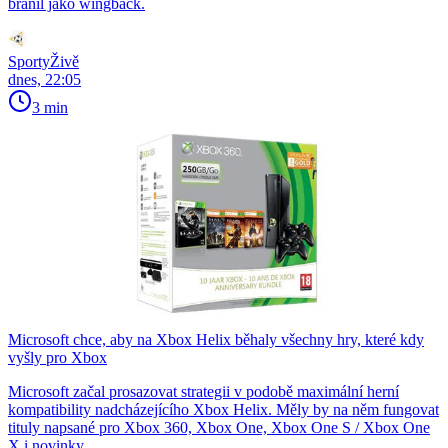
bránil jako wingback.
SportyŽivě
dnes, 22:05
3 min
Microsoft chce, aby na Xbox Helix běhaly všechny hry, které kdy
vyšly pro Xbox
Microsoft začal prosazovat strategii v podobě maximální herní
kompatibility nadcházejícího Xbox Helix. Měly by na něm fungovat
tituly napsané pro Xbox 360, Xbox One, Xbox One S / Xbox One
X i novinky…