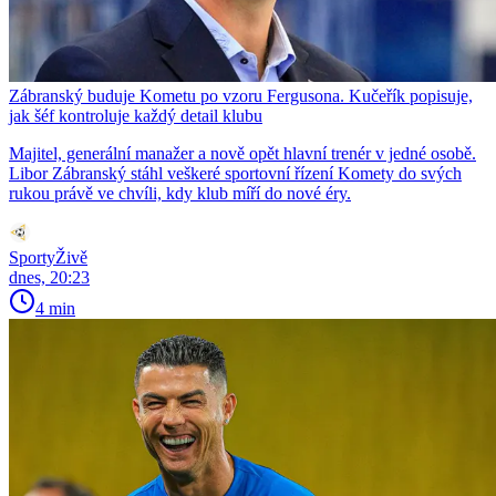
Zábranský buduje Kometu po vzoru Fergusona. Kučeřík popisuje,
jak šéf kontroluje každý detail klubu
Majitel, generální manažer a nově opět hlavní trenér v jedné osobě.
Libor Zábranský stáhl veškeré sportovní řízení Komety do svých
rukou právě ve chvíli, kdy klub míří do nové éry.
SportyŽivě
dnes, 20:23
4 min