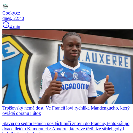
Cooky.cz
dnes, 22:40
4 min
Trpišovský nemá dost. Ve Francii loví rychlíka Mandengueho, který
ovládá obranu i útok
Slavia po sedmi letních posilách míří znovu do Francie, tentokrát po
dvacetiletém Kamerunci z Auxerre, který ve třetí lize střílel góly i