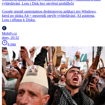
vyhledávání, Lens i Disk bez otevření prohlížeče
Google spustil samostatnou desktopovou aplikaci pro Windows,
která po stisku Alt + mezerník otevře vyhledávání, AI asistenta,
Lens i přístup k Disku.
Mobify.cz
dnes, 20:32
4 min