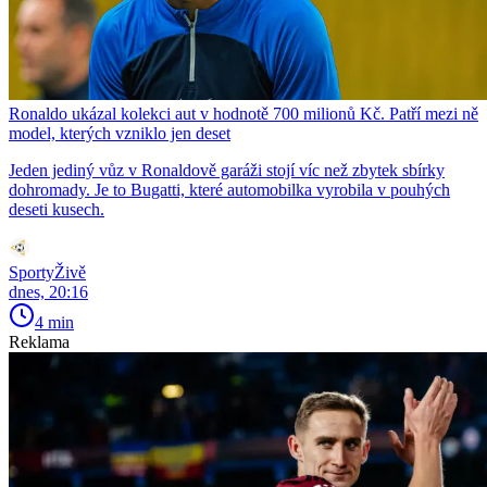
Ronaldo ukázal kolekci aut v hodnotě 700 milionů Kč. Patří mezi ně
model, kterých vzniklo jen deset
Jeden jediný vůz v Ronaldově garáži stojí víc než zbytek sbírky
dohromady. Je to Bugatti, které automobilka vyrobila v pouhých
deseti kusech.
SportyŽivě
dnes, 20:16
4 min
Reklama