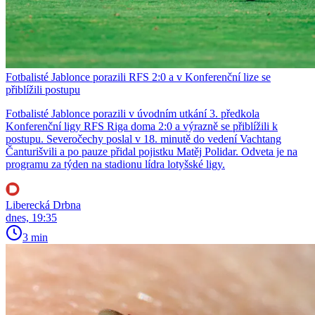
Fotbalisté Jablonce porazili RFS 2:0 a v Konferenční lize se
přiblížili postupu
Fotbalisté Jablonce porazili v úvodním utkání 3. předkola
Konferenční ligy RFS Riga doma 2:0 a výrazně se přiblížili k
postupu. Severočechy poslal v 18. minutě do vedení Vachtang
Čanturišvili a po pauze přidal pojistku Matěj Polidar. Odveta je na
programu za týden na stadionu lídra lotyšské ligy.
Liberecká Drbna
dnes, 19:35
3 min