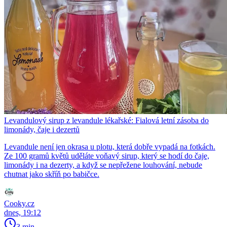
Levandulový sirup z levandule lékařské: Fialová letní zásoba do
limonády, čaje i dezertů
Levandule není jen okrasa u plotu, která dobře vypadá na fotkách.
Ze 100 gramů květů uděláte voňavý sirup, který se hodí do čaje,
limonády i na dezerty, a když se nepřežene louhování, nebude
chutnat jako skříň po babičce.
Cooky.cz
dnes, 19:12
3 min