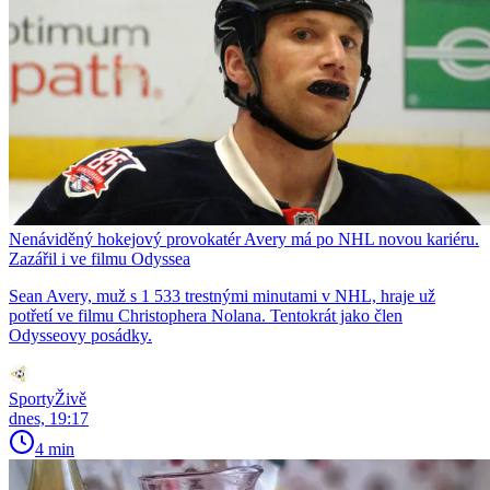
Nenáviděný hokejový provokatér Avery má po NHL novou kariéru.
Zazářil i ve filmu Odyssea
Sean Avery, muž s 1 533 trestnými minutami v NHL, hraje už
potřetí ve filmu Christophera Nolana. Tentokrát jako člen
Odysseovy posádky.
SportyŽivě
dnes, 19:17
4 min