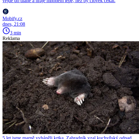
vejde do dlaně a hraje mnohem lépe, než by člověk čekal.
Mobify.cz
dnes, 21:08
3 min
Reklama
5 let jsme marně vyháněli krtka. Zahradník vzal kuchyňský odpad,