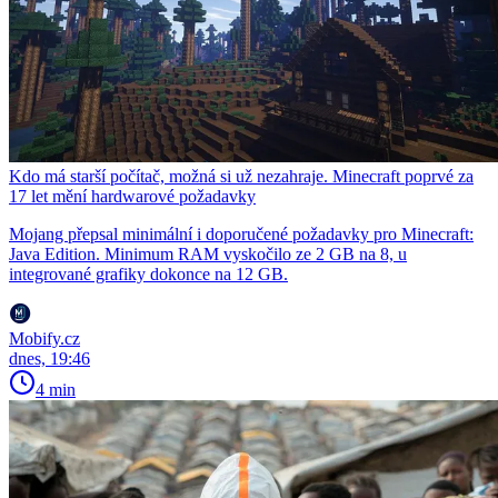
Kdo má starší počítač, možná si už nezahraje. Minecraft poprvé za
17 let mění hardwarové požadavky
Mojang přepsal minimální i doporučené požadavky pro Minecraft:
Java Edition. Minimum RAM vyskočilo ze 2 GB na 8, u
integrované grafiky dokonce na 12 GB.
Mobify.cz
dnes, 19:46
4 min