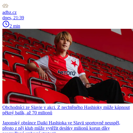
adbz.cz
dnes, 21:39
2 min
Obchodníci ze Slavie v akci. Z nechtěného Hashioky může kápnout
pěkný balík, až 70 milionů
Japonský obránce Daiki Hashioka ve Slavii sportovně neuspěl,
přesto z něj klub může vytěžit desítky milionů korun díky