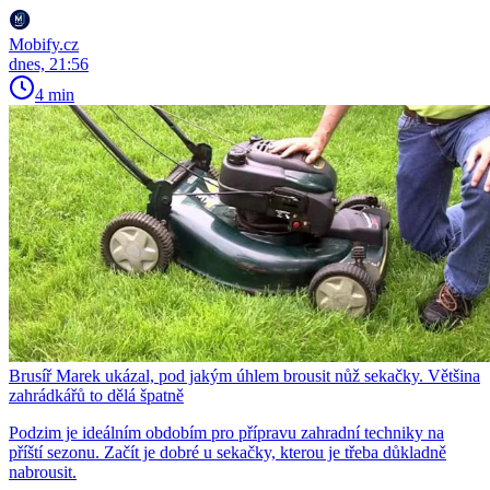
Mobify.cz
dnes, 21:56
4 min
Brusíř Marek ukázal, pod jakým úhlem brousit nůž sekačky. Většina
zahrádkářů to dělá špatně
Podzim je ideálním obdobím pro přípravu zahradní techniky na
příští sezonu. Začít je dobré u sekačky, kterou je třeba důkladně
nabrousit.