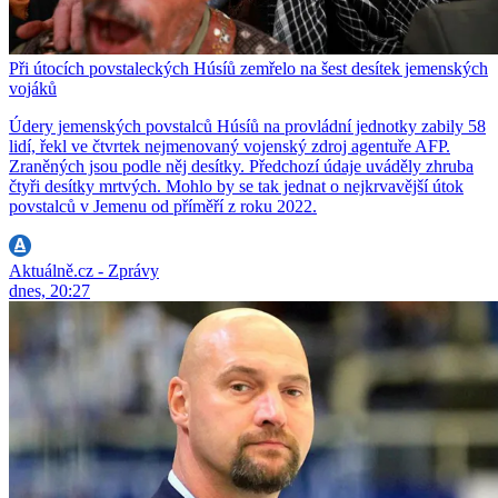
Při útocích povstaleckých Húsíů zemřelo na šest desítek jemenských
vojáků
Údery jemenských povstalců Húsíů na provládní jednotky zabily 58
lidí, řekl ve čtvrtek nejmenovaný vojenský zdroj agentuře AFP.
Zraněných jsou podle něj desítky. Předchozí údaje uváděly zhruba
čtyři desítky mrtvých. Mohlo by se tak jednat o nejkrvavější útok
povstalců v Jemenu od příměří z roku 2022.
Aktuálně.cz - Zprávy
dnes, 20:27