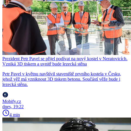
Prezident Petr Pavel se přijel podívat na nový kostel v Neratovicích.
Vzniká 3D tiskem a uvnitř bude lezecká stěna
Petr Pavel v květnu navštívil staveniště prvního kostela v Česku,
jehož věž má vzniknout 3D tiskem betonu. Součástí věže bude i
lezecká stěna.
Mobify.cz
dnes, 19:22
4 min