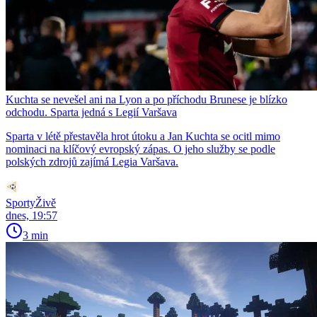
Kuchta se nevešel ani na Lyon a po příchodu Brunese je blízko
odchodu. Sparta jedná s Legií Varšava
Sparta v létě přestavěla hrot útoku a Jan Kuchta se ocitl mimo
nominaci na klíčový evropský zápas. O jeho služby se podle
polských zdrojů zajímá Legia Varšava.
SportyŽivě
dnes, 19:57
3 min