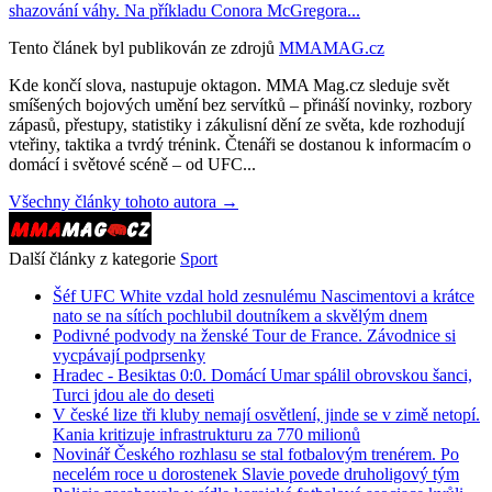
shazování váhy. Na příkladu Conora McGregora...
Tento článek byl publikován ze zdrojů
MMAMAG.cz
Kde končí slova, nastupuje oktagon. MMA Mag.cz sleduje svět
smíšených bojových umění bez servítků – přináší novinky, rozbory
zápasů, přestupy, statistiky i zákulisní dění ze světa, kde rozhodují
vteřiny, taktika a tvrdý trénink. Čtenáři se dostanou k informacím o
domácí i světové scéně – od UFC...
Všechny články tohoto autora →
Další články z kategorie
Sport
Šéf UFC White vzdal hold zesnulému Nascimentovi a krátce
nato se na sítích pochlubil doutníkem a skvělým dnem
Podivné podvody na ženské Tour de France. Závodnice si
vycpávají podprsenky
Hradec - Besiktas 0:0. Domácí Umar spálil obrovskou šanci,
Turci jdou ale do deseti
V české lize tři kluby nemají osvětlení, jinde se v zimě netopí.
Kania kritizuje infrastrukturu za 770 milionů
Novinář Českého rozhlasu se stal fotbalovým trenérem. Po
necelém roce u dorostenek Slavie povede druholigový tým