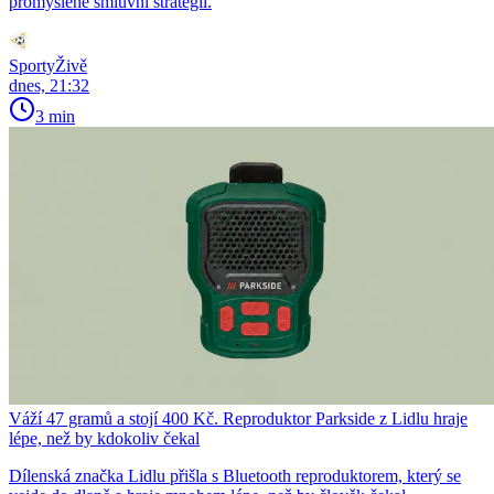
promyšlené smluvní strategii.
SportyŽivě
dnes, 21:32
3 min
Váží 47 gramů a stojí 400 Kč. Reproduktor Parkside z Lidlu hraje
lépe, než by kdokoliv čekal
Dílenská značka Lidlu přišla s Bluetooth reproduktorem, který se