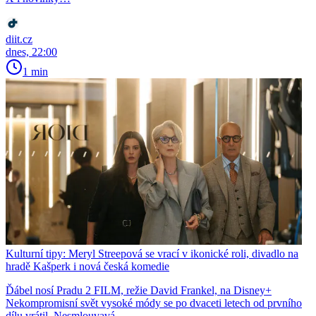
diit.cz
dnes, 22:00
1 min
Kulturní tipy: Meryl Streepová se vrací v ikonické roli, divadlo na
hradě Kašperk i nová česká komedie
Ďábel nosí Pradu 2 FILM, režie David Frankel, na Disney+
Nekompromisní svět vysoké módy se po dvaceti letech od prvního
dílu vrátil. Nesmlouvavá...