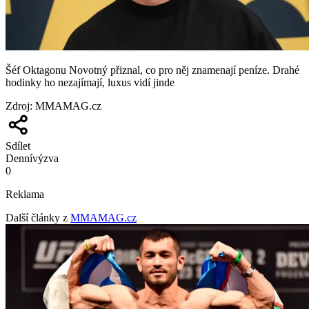
Šéf Oktagonu Novotný přiznal, co pro něj znamenají peníze. Drahé
hodinky ho nezajímají, luxus vidí jinde
Zdroj
:
MMAMAG.cz
Sdílet
Denní
výzva
0
Reklama
Další články z
MMAMAG.cz