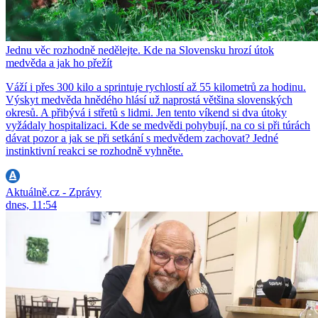
Jednu věc rozhodně nedělejte. Kde na Slovensku hrozí útok
medvěda a jak ho přežít
Váží i přes 300 kilo a sprintuje rychlostí až 55 kilometrů za hodinu.
Výskyt medvěda hnědého hlásí už naprostá většina slovenských
okresů. A přibývá i střetů s lidmi. Jen tento víkend si dva útoky
vyžádaly hospitalizaci. Kde se medvědi pohybují, na co si při túrách
dávat pozor a jak se při setkání s medvědem zachovat? Jedné
instinktivní reakci se rozhodně vyhněte.
Aktuálně.cz - Zprávy
dnes, 11:54