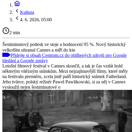
Kultura
4. 6. 2026, 05:00
2 min
Šestiminutový potlesk ve stoje a hodnocení 95 %. Nový historický
velkofilm uhranul Cannes a míří do kin
Přidejte si obsah Centrum.cz do oblíbených zdrojů pro Google
hledání a Google zprávy
Letošní filmový festival v Cannes skončil, a tak je čas vzdát hold
některým vítězným snímkům. Mezi nejzajímavější filmy, které měly
na festivalu premiéru, zcela jistě patří historický snímek Fatherland.
Jeho tvůrce, polský režisér Paweł Pawlikowski, si za něj v Cannes
vysloužil nejen šestiminutové o