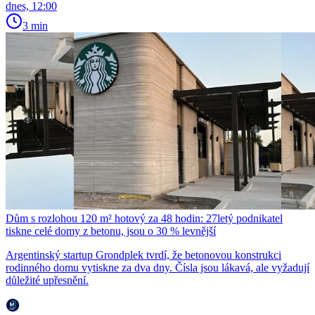
dnes, 12:00
3 min
Dům s rozlohou 120 m² hotový za 48 hodin: 27letý podnikatel
tiskne celé domy z betonu, jsou o 30 % levnější
Argentinský startup Grondplek tvrdí, že betonovou konstrukci
rodinného domu vytiskne za dva dny. Čísla jsou lákavá, ale vyžadují
důležité upřesnění.