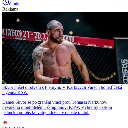
8 min
Reklama
Škvor přišel o odvetu s Fleurym. V Karlových Varech ho teď čeká
legenda KSW
Daniel Škvor se po zranění vrací proti Tomaszi Narkunovi,
bývalému dlouholetému šampionovi KSW. Výhra by českou
jedničku polotěžké váhy udržela v debatě o titul.