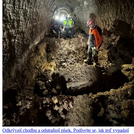
Odkrývají chodbu a odstraňují písek. Podívejte se, jak teď vypadají