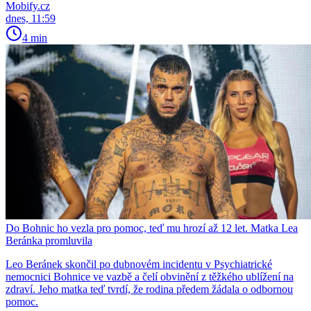
Mobify.cz
dnes, 11:59
4 min
Do Bohnic ho vezla pro pomoc, teď mu hrozí až 12 let. Matka Lea
Beránka promluvila
Leo Beránek skončil po dubnovém incidentu v Psychiatrické
nemocnici Bohnice ve vazbě a čelí obvinění z těžkého ublížení na
zdraví. Jeho matka teď tvrdí, že rodina předem žádala o odbornou
pomoc.