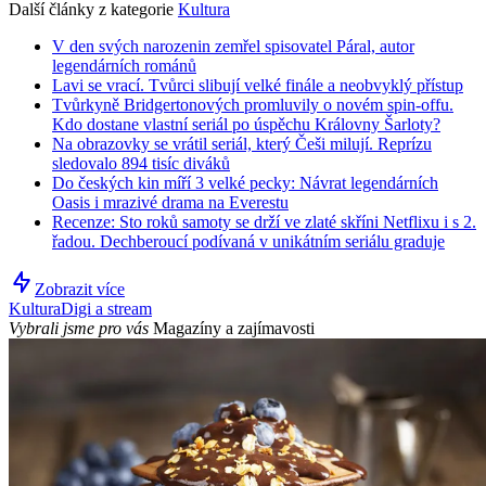
Další články z kategorie
Kultura
V den svých narozenin zemřel spisovatel Páral, autor
legendárních románů
Lavi se vrací. Tvůrci slibují velké finále a neobvyklý přístup
Tvůrkyně Bridgertonových promluvily o novém spin-offu.
Kdo dostane vlastní seriál po úspěchu Královny Šarloty?
Na obrazovky se vrátil seriál, který Češi milují. Reprízu
sledovalo 894 tisíc diváků
Do českých kin míří 3 velké pecky: Návrat legendárních
Oasis i mrazivé drama na Everestu
Recenze: Sto roků samoty se drží ve zlaté skříni Netflixu i s 2.
řadou. Dechberoucí podívaná v unikátním seriálu graduje
Zobrazit více
Kultura
Digi a stream
Vybrali jsme pro vás
Magazíny a zajímavosti