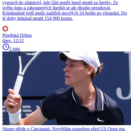
vypravil do zlatnictví, kde část peněz hned utratil za šperky. Ze
svého lupu a zakoupených šperků se ale dlouho neradoval.
Kriminalisté totiž muže zadrželi necelých 24 hodin po vloupání. Do
té doby dokázal utratit 154 000 korun.
Plzeňská Drbna
dnes, 12:12
2 min
Sinner přijde o Cincinnati. Největším soupeřem před US Open mu