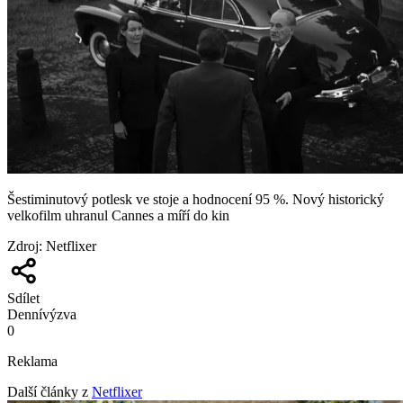
Šestiminutový potlesk ve stoje a hodnocení 95 %. Nový historický
velkofilm uhranul Cannes a míří do kin
Zdroj
:
Netflixer
Sdílet
Denní
výzva
0
Reklama
Další články z
Netflixer