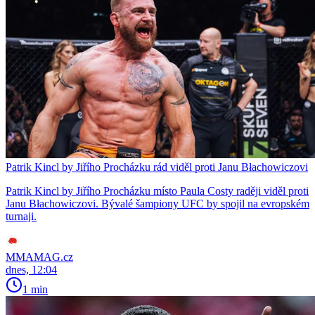
Patrik Kincl by Jiřího Procházku rád viděl proti Janu Błachowiczovi
Patrik Kincl by Jiřího Procházku místo Paula Costy raději viděl proti
Janu Błachowiczovi. Bývalé šampiony UFC by spojil na evropském
turnaji.
MMAMAG.cz
dnes, 12:04
1 min