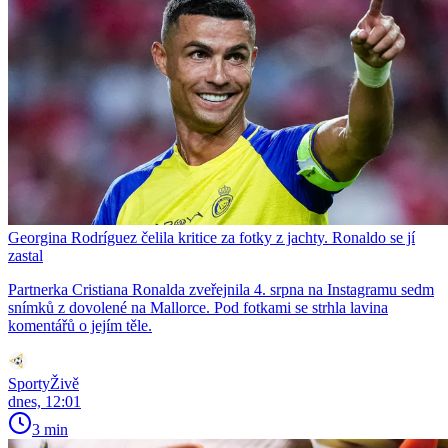
Georgina Rodríguez čelila kritice za fotky z jachty. Ronaldo se jí
zastal
Partnerka Cristiana Ronalda zveřejnila 4. srpna na Instagramu sedm
snímků z dovolené na Mallorce. Pod fotkami se strhla lavina
komentářů o jejím těle.
SportyŽivě
dnes, 12:01
3 min