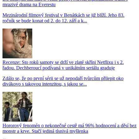
mrazivé drama na Everestu
Mezinárodní filmový festival v Benátkách se již blíží. Jeho 83.
ročník se bude konat od 2. do 12. září a k...
Recenze: Sto roků samoty se drží ve zlaté skříni Netflixu i s 2.
řadou. Dechberoucí podívaná v unikátním seriálu graduje
Zdálo se, že po první sérii se už nepodaří tvůrcům přilepit oko
divákovo s takovou intenzitou, s jakou se...
Hororový fenomén o nekonečné cestě má 96% hodnocení a děsí bez
monstr a krve. Stačí jediná tísnivá myšlenka