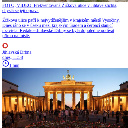
FOTO, VIDEO: Frekventovaná Žižkova ulice v Jihlavě ztichla,
chystá se její oprava
Žižkova ulice patří k nejvytíženějším v krajském městě Vysočiny.
Dnes ráno se v úseku mezi krajským úřadem a čerpací stanicí
uzavřela. Redakce Jihlavské Drbny se byla dopoledne podívat
přímo na místě.
Jihlavská Drbna
dnes, 11:58
1 min