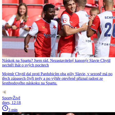
Náskok na Spartu? Jsem rád. Nezastavitelný kanonýr Slavie Chytil
nechtěl lhát o svých pocitech
Mojmír Chytil dal proti Pardubicím oba góly Slavie, v sezoně má po
třech zápasech čtyři trefy a po výhře otevřeně přiznal radost ze
šestibodového náskoku na Spartu.
SportyŽivě
dnes, 12:18
3 min