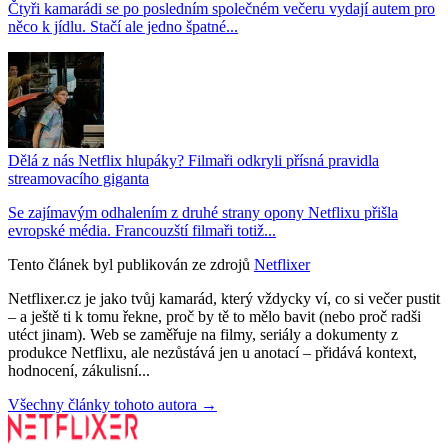
Čtyři kamarádi se po posledním společném večeru vydají autem pro
něco k jídlu. Stačí ale jedno špatné...
Dělá z nás Netflix hlupáky? Filmaři odkryli přísná pravidla
streamovacího giganta
Se zajímavým odhalením z druhé strany opony Netflixu přišla
evropské média. Francouzští filmaři totiž...
Tento článek byl publikován ze zdrojů
Netflixer
Netflixer.cz je jako tvůj kamarád, který vždycky ví, co si večer pustit
– a ještě ti k tomu řekne, proč by tě to mělo bavit (nebo proč radši
utéct jinam). Web se zaměřuje na filmy, seriály a dokumenty z
produkce Netflixu, ale nezůstává jen u anotací – přidává kontext,
hodnocení, zákulisní...
Všechny články tohoto autora →