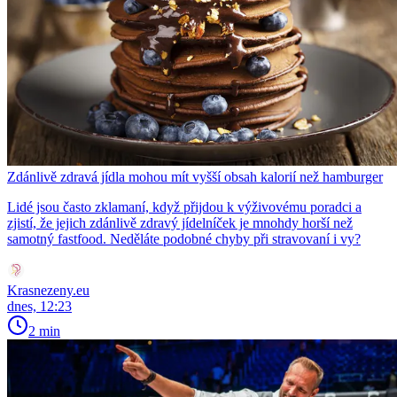
Zdánlivě zdravá jídla mohou mít vyšší obsah kalorií než hamburger
Lidé jsou často zklamaní, když přijdou k výživovému poradci a
zjistí, že jejich zdánlivě zdravý jídelníček je mnohdy horší než
samotný fastfood. Neděláte podobné chyby při stravovaní i vy?
Krasnezeny.eu
dnes, 12:23
2 min