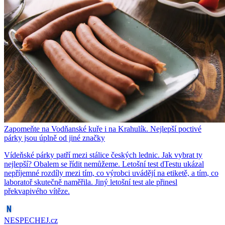
Zapomeňte na Vodňanské kuře i na Krahulík. Nejlepší poctivé
párky jsou úplně od jiné značky
Vídeňské párky patří mezi stálice českých lednic. Jak vybrat ty
nejlepší? Obalem se řídit nemůžeme. Letošní test dTestu ukázal
nepříjemné rozdíly mezi tím, co výrobci uvádějí na etiketě, a tím, co
laboratoř skutečně naměřila. Jiný letošní test ale přinesl
překvapivého vítěze.
NESPECHEJ.cz