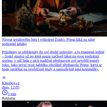
Návrat seriálového hitu i velkolepí Zrádci. Prima láká na silné
podzimní taháky
Prázdniny se překlenuly do své druhé poloviny, a to znamená jediné
– české stanice už po letní pauze začínají lákat na svou podzimní
sezónu, v níž řada z nich tradičně představuje své největší trumfy
roku. Jako první svou nabídku oficiálně představila Prima, která se
bude spoléhat na osvědčené tituly a samozřejmě také kriminálky.
Kinobox.cz
dnes, 12:05
3 min
Reklama