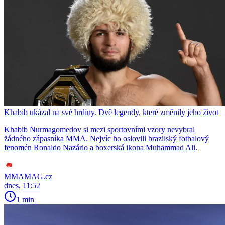
Khabib ukázal na své hrdiny. Dvě legendy, které změnily jeho život
Khabib Nurmagomedov si mezi sportovními vzory nevybral
žádného zápasníka MMA. Nejvíc ho oslovili brazilský fotbalový
fenomén Ronaldo Nazário a boxerská ikona Muhammad Ali.
MMAMAG.cz
dnes, 11:52
1 min