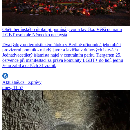
Oběti berlínského útoku připomíná javor a lavička. Větší ochranu
LGBT osob ale Německo nechystá
Dva týdny po teroristickém útoku v Berlíně připomíná jeho oběti
provizorní pomník - mladý javor a lavička v duhových barvách.
Jednadvacetiletý islamista najel v centrálním parku Tiergarten 25.
července při manifestaci za práva komunity LGBT+ do lidí, jednu
ženu zabil a dalších 31 zranil.
Aktuálně.cz - Zprávy
dnes, 11:57