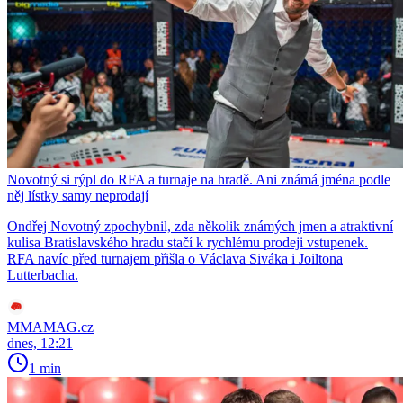
Novotný si rýpl do RFA a turnaje na hradě. Ani známá jména podle
něj lístky samy neprodají
Ondřej Novotný zpochybnil, zda několik známých jmen a atraktivní
kulisa Bratislavského hradu stačí k rychlému prodeji vstupenek.
RFA navíc před turnajem přišla o Václava Siváka i Joiltona
Lutterbacha.
MMAMAG.cz
dnes, 12:21
1 min