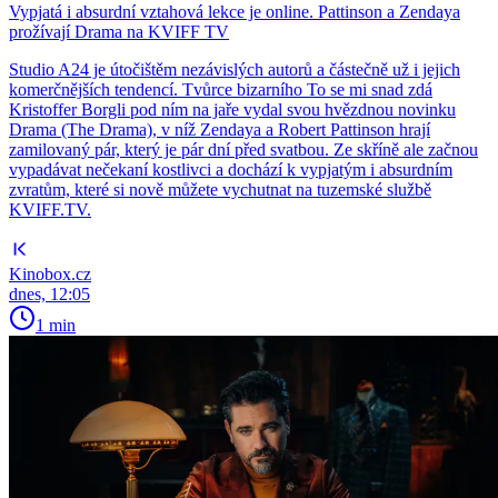
Vypjatá i absurdní vztahová lekce je online. Pattinson a Zendaya
prožívají Drama na KVIFF TV
Studio A24 je útočištěm nezávislých autorů a částečně už i jejich
komerčnějších tendencí. Tvůrce bizarního To se mi snad zdá
Kristoffer Borgli pod ním na jaře vydal svou hvězdnou novinku
Drama (The Drama), v níž Zendaya a Robert Pattinson hrají
zamilovaný pár, který je pár dní před svatbou. Ze skříně ale začnou
vypadávat nečekaní kostlivci a dochází k vypjatým i absurdním
zvratům, které si nově můžete vychutnat na tuzemské službě
KVIFF.TV.
Kinobox.cz
dnes, 12:05
1 min