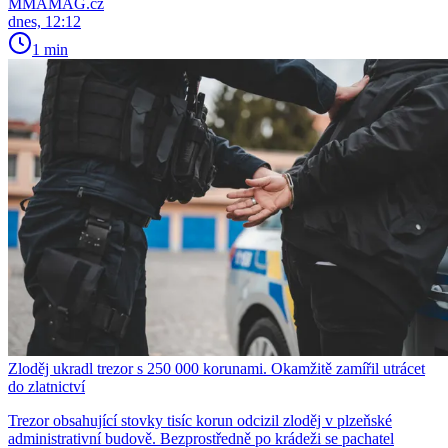
MMAMAG.cz
dnes, 12:12
1 min
Zloděj ukradl trezor s 250 000 korunami. Okamžitě zamířil utrácet
do zlatnictví
Trezor obsahující stovky tisíc korun odcizil zloděj v plzeňské
administrativní budově. Bezprostředně po krádeži se pachatel