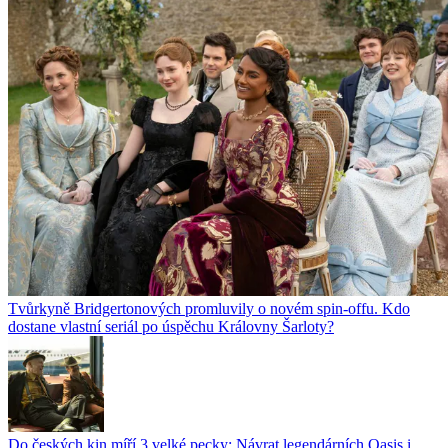
Tvůrkyně Bridgertonových promluvily o novém spin-offu. Kdo
dostane vlastní seriál po úspěchu Královny Šarloty?
Do českých kin míří 3 velké pecky: Návrat legendárních Oasis i