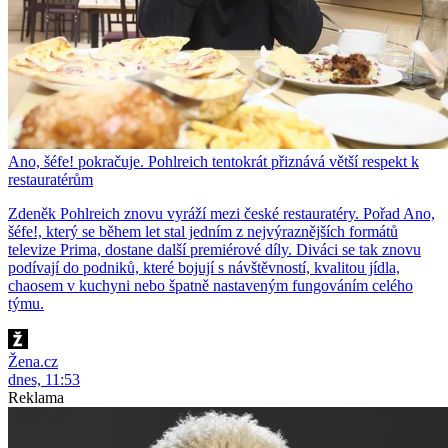
Ano, šéfe! pokračuje. Pohlreich tentokrát přiznává větší respekt k
restauratérům
Zdeněk Pohlreich znovu vyráží mezi české restauratéry. Pořad Ano,
šéfe!, který se během let stal jedním z nejvýraznějších formátů
televize Prima, dostane další premiérové díly. Diváci se tak znovu
podívají do podniků, které bojují s návštěvností, kvalitou jídla,
chaosem v kuchyni nebo špatně nastaveným fungováním celého
týmu.
Žena.cz
dnes, 11:53
Reklama