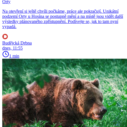
Orty
Na otevření si ještě chvíli počkáme, práce ale pokračují. Unikátní
podzemí Orty u Hosína se postupně mění a na místě jsou vidět další
výsledky plánovaného zpřístupnění. Podívejte se, jak to tam nyní
vypadá.
Budějcká Drbna
dnes, 11:55
1 min