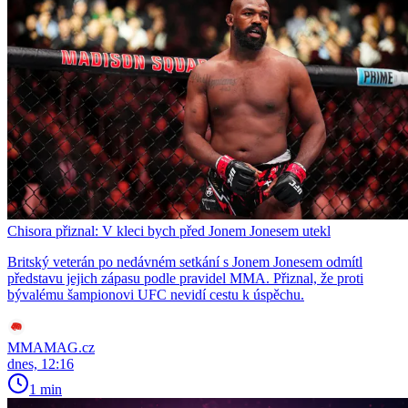
Chisora přiznal: V kleci bych před Jonem Jonesem utekl
Britský veterán po nedávném setkání s Jonem Jonesem odmítl
představu jejich zápasu podle pravidel MMA. Přiznal, že proti
bývalému šampionovi UFC nevidí cestu k úspěchu.
MMAMAG.cz
dnes, 12:16
1 min