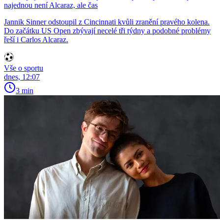
najednou není Alcaraz, ale čas
Jannik Sinner odstoupil z Cincinnati kvůli zranění pravého kolena.
Do začátku US Open zbývají necelé tři týdny a podobné problémy
řeší i Carlos Alcaraz.
Vše o sportu
dnes, 12:07
3 min