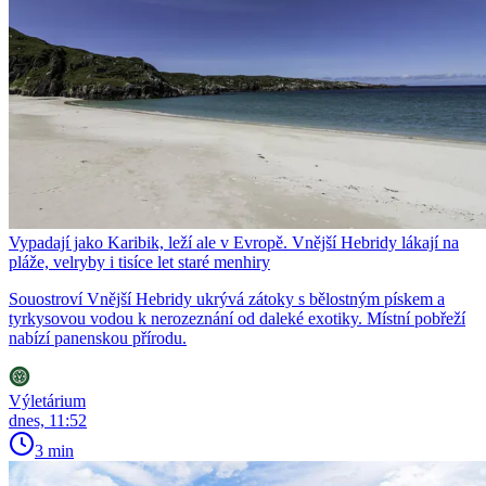
Vypadají jako Karibik, leží ale v Evropě. Vnější Hebridy lákají na
pláže, velryby i tisíce let staré menhiry
Souostroví Vnější Hebridy ukrývá zátoky s bělostným pískem a
tyrkysovou vodou k nerozeznání od daleké exotiky. Místní pobřeží
nabízí panenskou přírodu.
Výletárium
dnes, 11:52
3 min