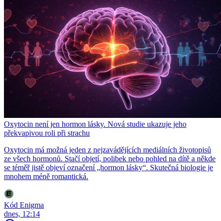
Oxytocin není jen hormon lásky. Nová studie ukazuje jeho
překvapivou roli při strachu
Oxytocin má možná jeden z nejzavádějících mediálních životopisů
ze všech hormonů. Stačí objetí, polibek nebo pohled na dítě a někde
se téměř jistě objeví označení „hormon lásky“. Skutečná biologie je
mnohem méně romantická.
Kód Enigma
dnes, 12:14