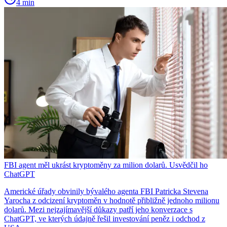
4 min
FBI agent měl ukrást kryptoměny za milion dolarů. Usvědčil ho
ChatGPT
Americké úřady obvinily bývalého agenta FBI Patricka Stevena
Yarocha z odcizení kryptoměn v hodnotě přibližně jednoho milionu
dolarů. Mezi nejzajímavější důkazy patří jeho konverzace s
ChatGPT, ve kterých údajně řešil investování peněz i odchod z