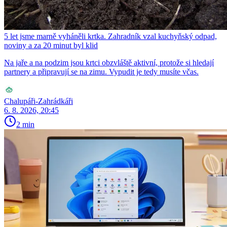
5 let jsme marně vyháněli krtka. Zahradník vzal kuchyňský odpad,
noviny a za 20 minut byl klid
Na jaře a na podzim jsou krtci obzvláště aktivní, protože si hledají
partnery a připravují se na zimu. Vypudit je tedy musíte včas.
Chalupáři-Zahrádkáři
6. 8. 2026, 20:45
2 min