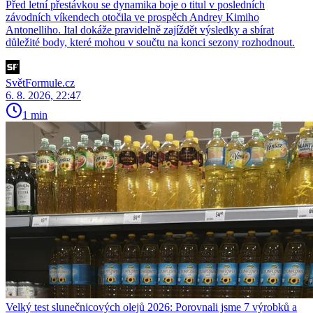
Před letní přestávkou se dynamika boje o titul v posledních
závodních víkendech otočila ve prospěch Andrey Kimiho
Antonelliho. Ital dokáže pravidelně zajíždět výsledky a sbírat
důležité body, které mohou v součtu na konci sezony rozhodnout.
SvětFormule.cz
6. 8. 2026, 22:47
1 min
Velký test slunečnicových olejů 2026: Porovnali jsme 7 výrobků a