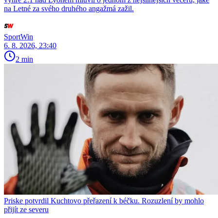
na Letné za svého druhého angažmá zažil.
SportWin
6. 8. 2026, 23:40
2 min
Priske potvrdil Kuchtovo přeřazení k béčku. Rozuzlení by mohlo
přijít ze severu