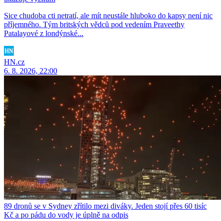
Sice chudoba cti netratí, ale mít neustále hluboko do kapsy není nic
příjemného. Tým britských vědců pod vedením Praveethy
Patalayové z londýnské...
HN.cz
6. 8. 2026, 22:00
89 dronů se v Sydney zřítilo mezi diváky. Jeden stojí přes 60 tisíc
Kč a po pádu do vody je úplně na odpis