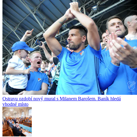
Ostravu ozdobí nový mural s Milanem Barošem. Baník hledá
vhodné místo