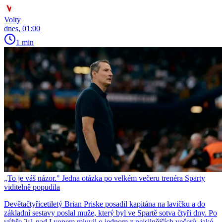
Volty
dnes, 01:00
1 min
„To je váš názor." Jedna otázka po velkém večeru trenéra Sparty
viditelně popudila
Devětačtyřicetiletý Brian Priske posadil kapitána na lavičku a do
základní sestavy poslal muže, který byl ve Spartě sotva čtyři dny. Po
výhře 2:1 nad Lyonem mluvil o jednom z nejsilnějších večerů, jaké