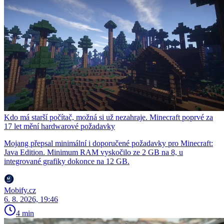
Kdo má starší počítač, možná si už nezahraje. Minecraft poprvé za
17 let mění hardwarové požadavky
Mojang přepsal minimální i doporučené požadavky pro Minecraft:
Java Edition. Minimum RAM vyskočilo ze 2 GB na 8, u
integrované grafiky dokonce na 12 GB.
Mobify.cz
6. 8. 2026, 19:46
4 min