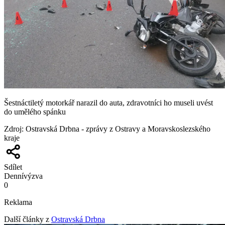
Šestnáctiletý motorkář narazil do auta, zdravotníci ho museli uvést
do umělého spánku
Zdroj
:
Ostravská Drbna - zprávy z Ostravy a Moravskoslezského
kraje
Sdílet
Denní
výzva
0
Reklama
Další články z
Ostravská Drbna