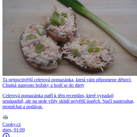
Ta nejpoctivější celerová pomazánka, která vám připomene dětství:
Chutná naprosto božsky a hodí se do diety
Celerová pomazánka patří k těm receptům, které vypadají
nenápadně, ale na stole vždy sklidí největší úspěch. Stačí nastrouhat,
promíchat a podávat.
Cooky.cz
dnes, 01:09