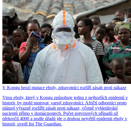
V Kongu hrozí mutace eboly, zdravotníci rozšíří zásah proti nákaze
Virus eboly, který v Kongu způsobuje jednu z nejhorších epidemií v
historii, by mohl mutovat, varují zdravotníci. Afričtí odborníci proto
plánují výrazně rozšířit zásah proti nákaze, včetně vyhledávání
pacientů přímo v domácnostech. Počet potvrzených případů už
překročil 4000 a podle úřadů jde o druhou největší epidemii eboly v
historii, uvedl list The Guardian.