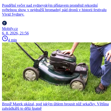
Pondělní večer nad sydneyským přístavem proměnil rekordní
světelnou show v nejdražší hromadný pád dronů v historii festivalu
Vivid Sydney.
Mobify.cz
6. 8. 2026, 21:56
4 min
Brusíř Marek ukázal, pod jakým úhlem brousit nůž sekačky. Většina
zahrádkářů to dělá špatně