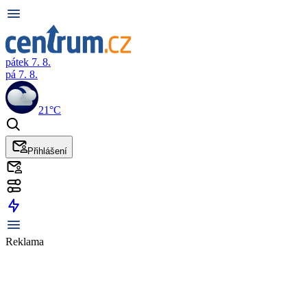
pátek 7. 8.
pá 7. 8.
21°C
Přihlášení
Reklama