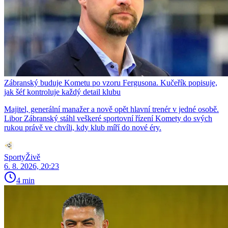
Zábranský buduje Kometu po vzoru Fergusona. Kučeřík popisuje,
jak šéf kontroluje každý detail klubu
Majitel, generální manažer a nově opět hlavní trenér v jedné osobě.
Libor Zábranský stáhl veškeré sportovní řízení Komety do svých
rukou právě ve chvíli, kdy klub míří do nové éry.
SportyŽivě
6. 8. 2026, 20:23
4 min