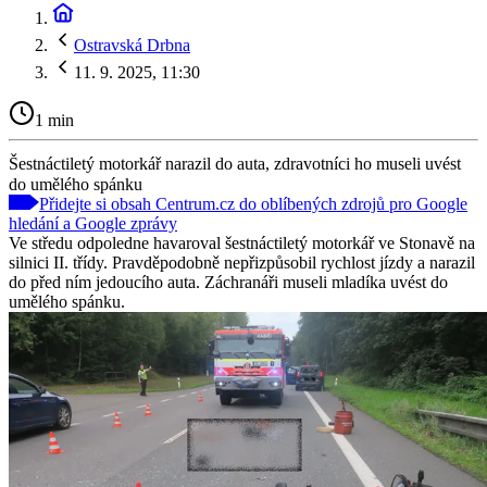
Ostravská Drbna
11. 9. 2025, 11:30
1 min
Šestnáctiletý motorkář narazil do auta, zdravotníci ho museli uvést
do umělého spánku
Přidejte si obsah Centrum.cz do oblíbených zdrojů pro Google
hledání a Google zprávy
Ve středu odpoledne havaroval šestnáctiletý motorkář ve Stonavě na
silnici II. třídy. Pravděpodobně nepřizpůsobil rychlost jízdy a narazil
do před ním jedoucího auta. Záchranáři museli mladíka uvést do
umělého spánku.