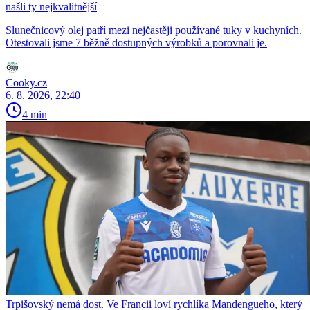
našli ty nejkvalitnější
Slunečnicový olej patří mezi nejčastěji používané tuky v kuchyních.
Otestovali jsme 7 běžně dostupných výrobků a porovnali je.
Cooky.cz
6. 8. 2026, 22:40
4 min
Trpišovský nemá dost. Ve Francii loví rychlíka Mandengueho, který