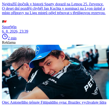
Nejdražší útočník v historii Sparty dorazil na Letnou 25. července.
O deset dní později chyběl Jan Kuchta v nominaci na Lyon úplně a
místo přípravy na Ligu mistrů odjel trénovat s třetiligovou rezervou.
SportWin
6. 8. 2026, 23:39
2 min
Reklama
Otec Antonelliho trénuje Fittipaldiho syna: Brazilec vychvaluje lídra