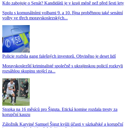
Kdo zabojuje o Senát? Kandidátů je v kraji méně než před šesti lety
Spolu s komunálními volbami 9. a 10. října proběhnou také senátní
volby ve třech moravskoslezských...
Policie rozbila gang falešných investorů. Obviněno je deset lidí
Moravskoslezští kriminalisté společně s ukrajinskou policií rozkryli
rozsáhlou skupinu stojící za...
Stopka na 16 měsíců pro Šiguta. Etická komise rozdala tresty za
korupční kauzu
Záložník Karviné Samuel Šigut kvůli účasti v sázkařské a korupční