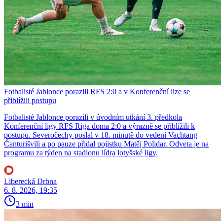
Fotbalisté Jablonce porazili RFS 2:0 a v Konferenční lize se
přiblížili postupu
Fotbalisté Jablonce porazili v úvodním utkání 3. předkola
Konferenční ligy RFS Riga doma 2:0 a výrazně se přiblížili k
postupu. Severočechy poslal v 18. minutě do vedení Vachtang
Čanturišvili a po pauze přidal pojistku Matěj Polidar. Odveta je na
programu za týden na stadionu lídra lotyšské ligy.
Liberecká Drbna
6. 8. 2026, 19:35
3 min