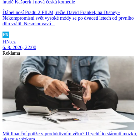
hradě Kašperk i nová česká komedie
Ďábel nosí Pradu 2 FILM, režie David Frankel, na Disney+
Nekompromisní svět vysoké módy se po dvaceti letech od prvního
dílu vrátil. Nesmlouvavá...
HN.cz
6. 8. 2026, 22:00
Reklama
Mít finanční potíže v produktivním věku? Urychlí to stárnutí mozku,
ukazuje výzkum