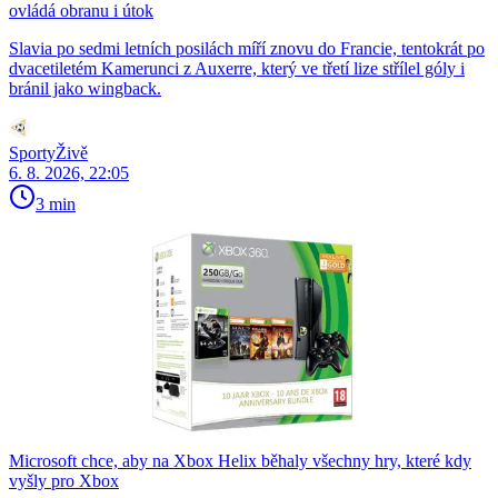
ovládá obranu i útok
Slavia po sedmi letních posilách míří znovu do Francie, tentokrát po
dvacetiletém Kamerunci z Auxerre, který ve třetí lize střílel góly i
bránil jako wingback.
SportyŽivě
6. 8. 2026, 22:05
3 min
Microsoft chce, aby na Xbox Helix běhaly všechny hry, které kdy
vyšly pro Xbox