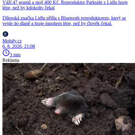
Váží 47 gramů a stojí 400 Kč. Reproduktor Parkside z Lidlu hraje
lépe, než by kdokoliv čekal
Dílenská značka Lidlu přišla s Bluetooth reproduktorem, který se
vejde do dlaně a hraje mnohem lépe, než by člověk čekal.
Mobify.cz
6. 8. 2026, 21:08
3 min
Reklama