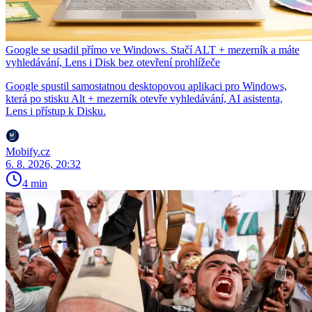
Google se usadil přímo ve Windows. Stačí ALT + mezerník a máte
vyhledávání, Lens i Disk bez otevření prohlížeče
Google spustil samostatnou desktopovou aplikaci pro Windows,
která po stisku Alt + mezerník otevře vyhledávání, AI asistenta,
Lens i přístup k Disku.
Mobify.cz
6. 8. 2026, 20:32
4 min