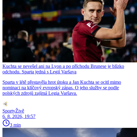
Kuchta se nevešel ani na Lyon a po příchodu Brunese je blízko
odchodu. Sparta jedná s Legií Varšava
Sparta v létě přestavěla hrot útoku a Jan Kuchta se ocitl mimo
nominaci na klíčový evropský zápas. O jeho služby se podle
polských zdrojů zajímá Legia Varšava.
SportyŽivě
6. 8. 2026, 19:57
3 min