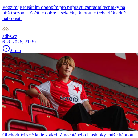
Podzim je ideálním obdobím pro přípravu zahradní techniky na
příští sezonu. Začít je dobré u sekačky, kterou je třeba důkladně
nabrousit.
adbz.cz
6. 8. 2026, 21:39
2 min
Obchodníci ze Slavie v akci. Z nechtěného Hashioky může kápnout