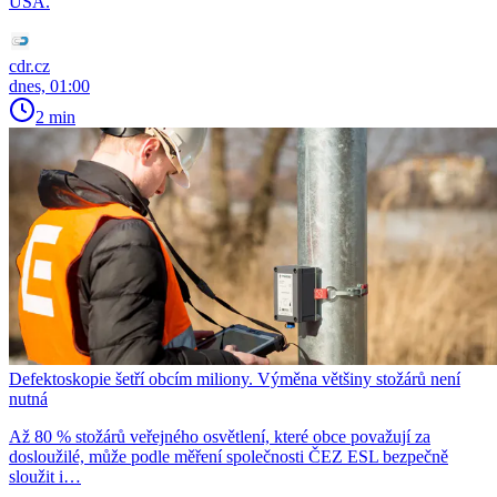
USA.
cdr.cz
dnes, 01:00
2 min
Defektoskopie šetří obcím miliony. Výměna většiny stožárů není
nutná
Až 80 % stožárů veřejného osvětlení, které obce považují za
dosloužilé, může podle měření společnosti ČEZ ESL bezpečně
sloužit i…