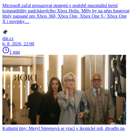
Microsoft začal prosazovat strategii v podobě maximální herní
kompatibility nadcházejícího Xbox Helix. Měly by na něm fungovat
tituly napsané pro Xbox 360, Xbox One, Xbox One S / Xbox One
X i novinky…
diit.cz
6. 8. 2026, 22:00
1 min
Kulturní tipy: Meryl Streepová se vrací v ikonické roli, divadlo na