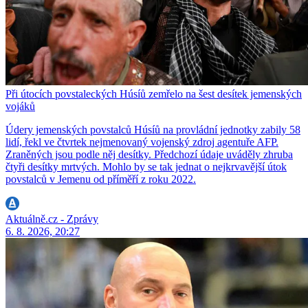
Při útocích povstaleckých Húsíů zemřelo na šest desítek jemenských
vojáků
Údery jemenských povstalců Húsíů na provládní jednotky zabily 58
lidí, řekl ve čtvrtek nejmenovaný vojenský zdroj agentuře AFP.
Zraněných jsou podle něj desítky. Předchozí údaje uváděly zhruba
čtyři desítky mrtvých. Mohlo by se tak jednat o nejkrvavější útok
povstalců v Jemenu od příměří z roku 2022.
Aktuálně.cz - Zprávy
6. 8. 2026, 20:27