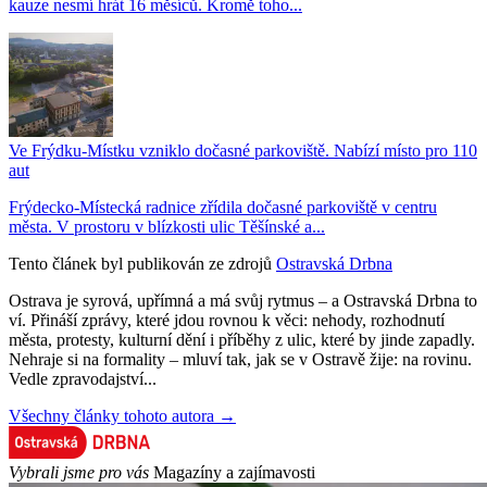
kauze nesmí hrát 16 měsíců. Kromě toho...
Ve Frýdku-Místku vzniklo dočasné parkoviště. Nabízí místo pro 110
aut
Frýdecko-Místecká radnice zřídila dočasné parkoviště v centru
města. V prostoru v blízkosti ulic Těšínské a...
Tento článek byl publikován ze zdrojů
Ostravská Drbna
Ostrava je syrová, upřímná a má svůj rytmus – a Ostravská Drbna to
ví. Přináší zprávy, které jdou rovnou k věci: nehody, rozhodnutí
města, protesty, kulturní dění i příběhy z ulic, které by jinde zapadly.
Nehraje si na formality – mluví tak, jak se v Ostravě žije: na rovinu.
Vedle zpravodajství...
Všechny články tohoto autora →
Vybrali jsme pro vás
Magazíny a zajímavosti