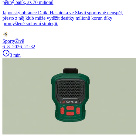
pěkný balík, až 70 milionů
Japonský obránce Daiki Hashioka ve Slavii sportovně neuspěl,
přesto z něj klub může vytěžit desítky milionů korun díky
promyšlené smluvní strategii.
SportyŽivě
6. 8. 2026, 21:32
3 min