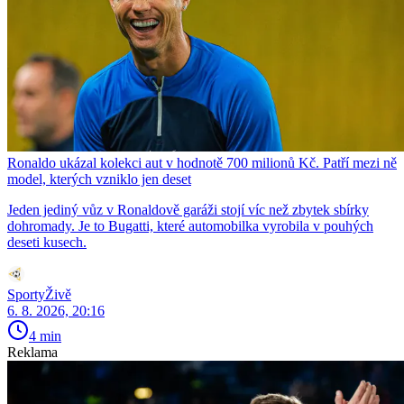
Ronaldo ukázal kolekci aut v hodnotě 700 milionů Kč. Patří mezi ně
model, kterých vzniklo jen deset
Jeden jediný vůz v Ronaldově garáži stojí víc než zbytek sbírky
dohromady. Je to Bugatti, které automobilka vyrobila v pouhých
deseti kusech.
SportyŽivě
6. 8. 2026, 20:16
4 min
Reklama