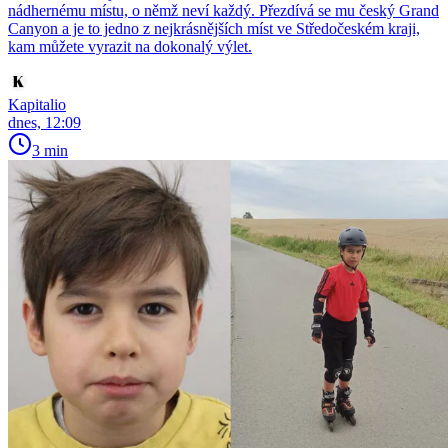
nádhernému místu, o němž neví každý. Přezdívá se mu český Grand
Canyon a je to jedno z nejkrásnějších míst ve Středočeském kraji,
kam můžete vyrazit na dokonalý výlet.
Kapitalio
dnes, 12:09
3 min