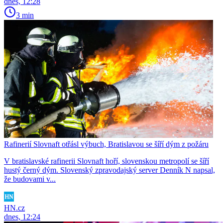
dnes, 12:28
3 min
Rafinerií Slovnaft otřásl výbuch, Bratislavou se šíří dým z požáru
V bratislavské rafinerii Slovnaft hoří, slovenskou metropolí se šíří
hustý černý dým. Slovenský zpravodajský server Denník N napsal,
že budovami v...
HN.cz
dnes, 12:24