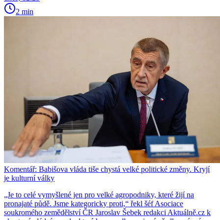
2 min
Komentář: Babišova vláda tiše chystá velké politické změny. Kryjí
je kulturní války
„Je to celé vymyšlené jen pro velké agropodniky, které žijí na
pronajaté půdě. Jsme kategoricky proti,“ řekl šéf Asociace
soukromého zemědělství ČR Jaroslav Šebek redakci Aktuálně.cz k