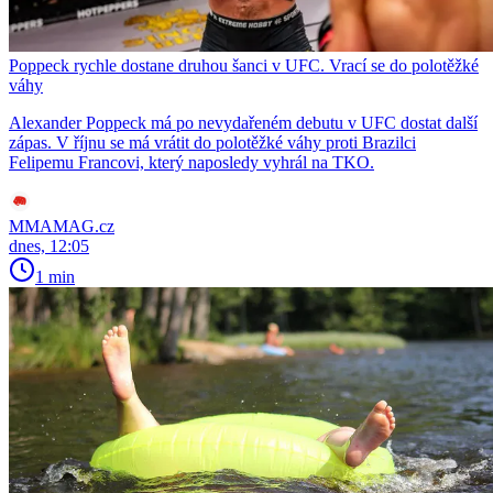
Poppeck rychle dostane druhou šanci v UFC. Vrací se do polotěžké
váhy
Alexander Poppeck má po nevydařeném debutu v UFC dostat další
zápas. V říjnu se má vrátit do polotěžké váhy proti Brazilci
Felipemu Francovi, který naposledy vyhrál na TKO.
MMAMAG.cz
dnes, 12:05
1 min