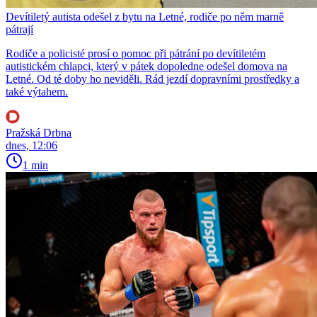
Devítiletý autista odešel z bytu na Letné, rodiče po něm marně
pátrají
Rodiče a policisté prosí o pomoc při pátrání po devítiletém
autistickém chlapci, který v pátek dopoledne odešel domova na
Letné. Od té doby ho neviděli. Rád jezdí dopravními prostředky a
také výtahem.
Pražská Drbna
dnes, 12:06
1 min