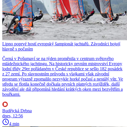
Lipno poprvé hostí evropský šampionát jachtařů. Závodníci bojují
hlavně s počasím
Černá v Pošumaví se na týden proměnila v centrum světového
mládežnického jachtingu. Na historicky prvním mistrovství Evropy
lodní třídy 29er pořádaném v České republice se sešlo 182 posádek
z 27 zemí. Po slavnostním průvodu s vlajkami však závodní
program výrazně zpomalilo nezvykle horké počasí a nestálý vítr. Ve
středu se flotila konečně dočkala prvních platných rozjížděk, další
závodění ale dál připomíná hledání krátkých oken mezi bezvětřím a
bouřkami.
Budějcká Drbna
dnes, 12:56
4 min