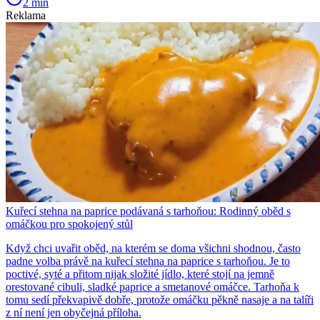
2 min
Reklama
Kuřecí stehna na paprice podávaná s tarhoňou: Rodinný oběd s
omáčkou pro spokojený stůl
Když chci uvařit oběd, na kterém se doma všichni shodnou, často
padne volba právě na kuřecí stehna na paprice s tarhoňou. Je to
poctivé, syté a přitom nijak složité jídlo, které stojí na jemně
orestované cibuli, sladké paprice a smetanové omáčce. Tarhoňa k
tomu sedí překvapivě dobře, protože omáčku pěkně nasaje a na talíři
z ní není jen obyčejná příloha.