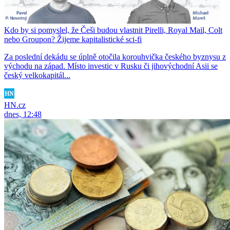
Kdo by si pomyslel, že Češi budou vlastnit Pirelli, Royal Mail, Colt
nebo Groupon? Žijeme kapitalistické sci-fi
Za poslední dekádu se úplně otočila korouhvička českého byznysu z
východu na západ. Místo investic v Rusku či jihovýchodní Asii se
český velkokapitál...
HN.cz
dnes, 12:48