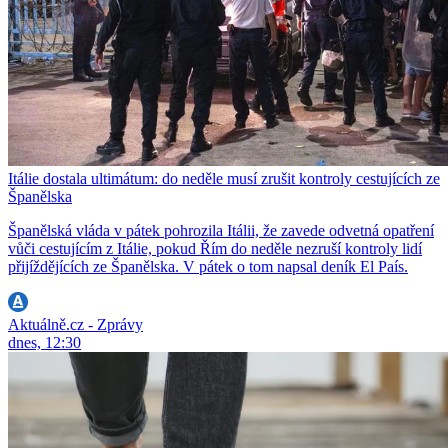
Itálie dostala ultimátum: do neděle musí zrušit kontroly cestujících ze
Španělska
Španělská vláda v pátek pohrozila Itálii, že zavede odvetná opatření
vůči cestujícím z Itálie, pokud Řím do neděle nezruší kontroly lidí
přijíždějících ze Španělska. V pátek o tom napsal deník El País.
Aktuálně.cz - Zprávy
dnes, 12:30