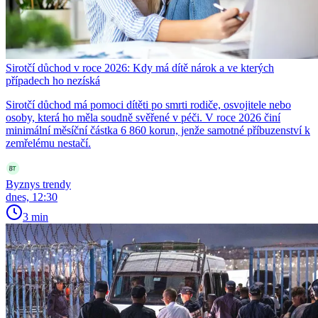
Sirotčí důchod v roce 2026: Kdy má dítě nárok a ve kterých
případech ho nezíská
Sirotčí důchod má pomoci dítěti po smrti rodiče, osvojitele nebo
osoby, která ho měla soudně svěřené v péči. V roce 2026 činí
minimální měsíční částka 6 860 korun, jenže samotné příbuzenství k
zemřelému nestačí.
Byznys trendy
dnes, 12:30
3 min