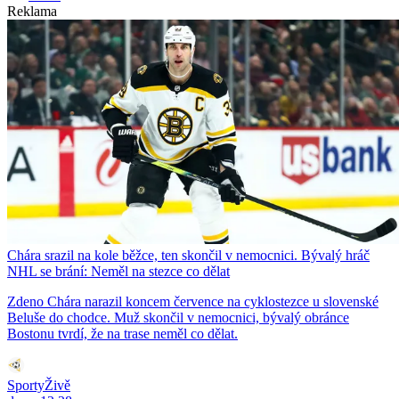
Reklama
Chára srazil na kole běžce, ten skončil v nemocnici. Bývalý hráč
NHL se brání: Neměl na stezce co dělat
Zdeno Chára narazil koncem července na cyklostezce u slovenské
Beluše do chodce. Muž skončil v nemocnici, bývalý obránce
Bostonu tvrdí, že na trase neměl co dělat.
SportyŽivě