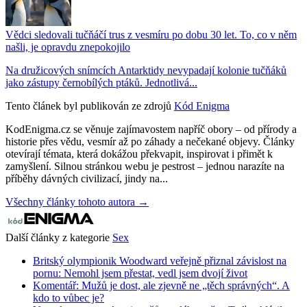
Vědci sledovali tučňáčí trus z vesmíru po dobu 30 let. To, co v něm
našli, je opravdu znepokojilo
Na družicových snímcích Antarktidy nevypadají kolonie tučňáků
jako zástupy černobílých ptáků. Jednotlivá...
Tento článek byl publikován ze zdrojů
Kód Enigma
KodEnigma.cz se věnuje zajímavostem napříč obory – od přírody a
historie přes vědu, vesmír až po záhady a nečekané objevy. Články
otevírají témata, která dokážou překvapit, inspirovat i přimět k
zamyšlení. Silnou stránkou webu je pestrost – jednou narazíte na
příběhy dávných civilizací, jindy na...
Všechny články tohoto autora →
Další články z kategorie
Sex
Britský olympionik Woodward veřejně přiznal závislost na
pornu: Nemohl jsem přestat, vedl jsem dvojí život
Komentář: Mužů je dost, ale zjevně ne „těch správných“. A
kdo to vůbec je?