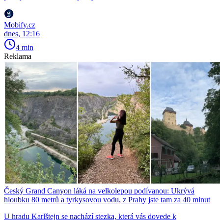
Mobify.cz
dnes, 12:16
4 min
Reklama
Český Grand Canyon láká na velkolepou podívanou: Ukrývá
hloubku 80 metrů a tyrkysovou vodu, z Prahy jste tam za 40 minut
U hradu Karlštejn se nachází stezka, která vás dovede k