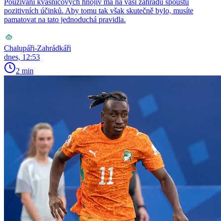
Používání kvasnicových hnojiv má na vaši zahradu spoustu
pozitivních účinků. Aby tomu tak však skutečně bylo, musíte
pamatovat na tato jednoduchá pravidla.
Chalupáři-Zahrádkáři
dnes, 12:53
2 min