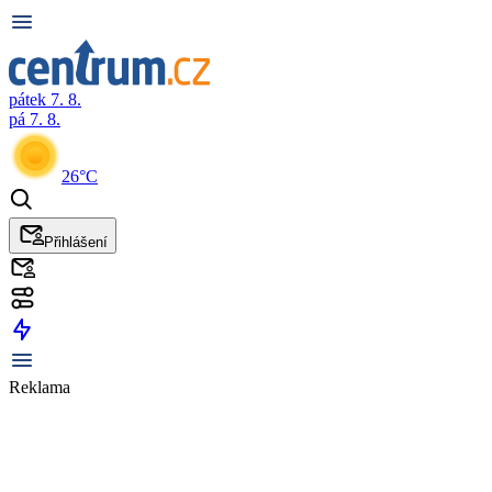
pátek 7. 8.
pá 7. 8.
26°C
Přihlášení
Reklama