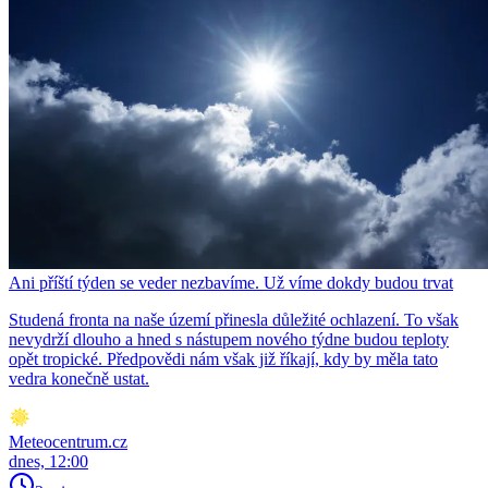
Ani příští týden se veder nezbavíme. Už víme dokdy budou trvat
Studená fronta na naše území přinesla důležité ochlazení. To však
nevydrží dlouho a hned s nástupem nového týdne budou teploty
opět tropické. Předpovědi nám však již říkají, kdy by měla tato
vedra konečně ustat.
Meteocentrum.cz
dnes, 12:00