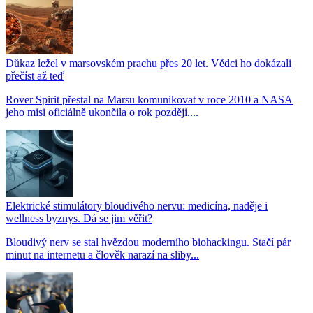
Důkaz ležel v marsovském prachu přes 20 let. Vědci ho dokázali
přečíst až teď
Rover Spirit přestal na Marsu komunikovat v roce 2010 a NASA
jeho misi oficiálně ukončila o rok později....
Elektrické stimulátory bloudivého nervu: medicína, naděje i
wellness byznys. Dá se jim věřit?
Bloudivý nerv se stal hvězdou moderního biohackingu. Stačí pár
minut na internetu a člověk narazí na sliby...