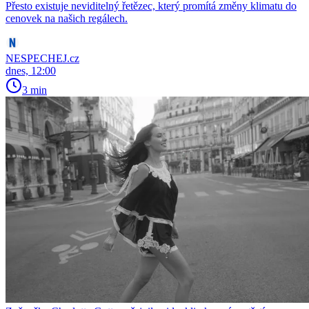
Přesto existuje neviditelný řetězec, který promítá změny klimatu do
cenovek na našich regálech.
NESPECHEJ.cz
dnes, 12:00
3 min