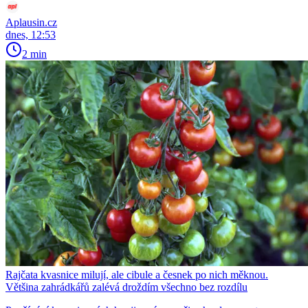
Aplausin.cz
dnes, 12:53
2 min
Rajčata kvasnice milují, ale cibule a česnek po nich měknou.
Většina zahrádkářů zalévá droždím všechno bez rozdílu