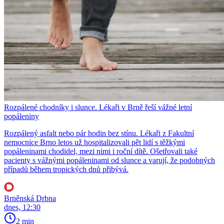
Rozpálené chodníky i slunce. Lékaři v Brně řeší vážné letní
popáleniny
Rozpálený asfalt nebo pár hodin bez stínu. Lékaři z Fakultní
nemocnice Brno letos už hospitalizovali pět lidí s těžkými
popáleninami chodidel, mezi nimi i roční dítě. Ošetřovali také
pacienty s vážnými popáleninami od slunce a varují, že podobných
případů během tropických dnů přibývá.
Brněnská Drbna
dnes, 12:30
2 min