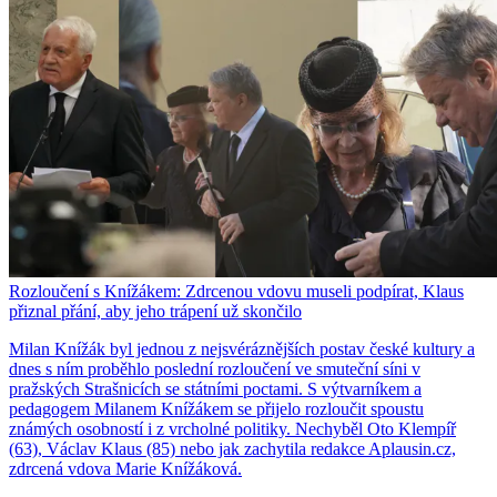
Rozloučení s Knížákem: Zdrcenou vdovu museli podpírat, Klaus
přiznal přání, aby jeho trápení už skončilo
Milan Knížák byl jednou z nejsvéráznějších postav české kultury a
dnes s ním proběhlo poslední rozloučení ve smuteční síni v
pražských Strašnicích se státními poctami. S výtvarníkem a
pedagogem Milanem Knížákem se přijelo rozloučit spoustu
známých osobností i z vrcholné politiky. Nechyběl Oto Klempíř
(63), Václav Klaus (85) nebo jak zachytila redakce Aplausin.cz,
zdrcená vdova Marie Knížáková.