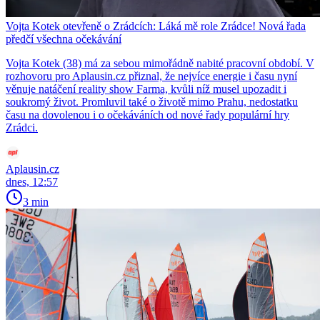
Vojta Kotek otevřeně o Zrádcích: Láká mě role Zrádce! Nová řada
předčí všechna očekávání
Vojta Kotek (38) má za sebou mimořádně nabité pracovní období. V
rozhovoru pro Aplausin.cz přiznal, že nejvíce energie i času nyní
věnuje natáčení reality show Farma, kvůli níž musel upozadit i
soukromý život. Promluvil také o životě mimo Prahu, nedostatku
času na dovolenou i o očekáváních od nové řady populární hry
Zrádci.
Aplausin.cz
dnes, 12:57
3 min