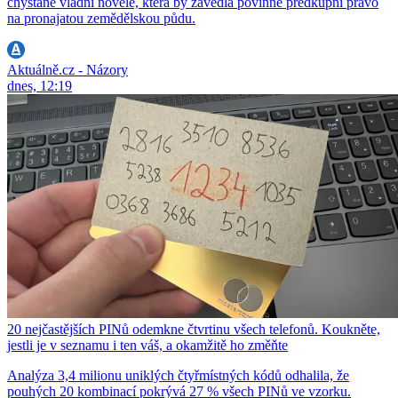
chystané vládní novele, která by zavedla povinné předkupní právo
na pronajatou zemědělskou půdu.
Aktuálně.cz - Názory
dnes, 12:19
20 nejčastějších PINů odemkne čtvrtinu všech telefonů. Koukněte,
jestli je v seznamu i ten váš, a okamžitě ho změňte
Analýza 3,4 milionu uniklých čtyřmístných kódů odhalila, že
pouhých 20 kombinací pokrývá 27 % všech PINů ve vzorku.