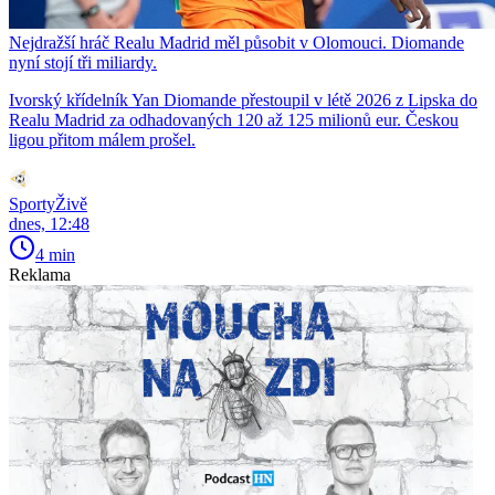
Nejdražší hráč Realu Madrid měl působit v Olomouci. Diomande
nyní stojí tři miliardy.
Ivorský křídelník Yan Diomande přestoupil v létě 2026 z Lipska do
Realu Madrid za odhadovaných 120 až 125 milionů eur. Českou
ligou přitom málem prošel.
SportyŽivě
dnes, 12:48
4 min
Reklama