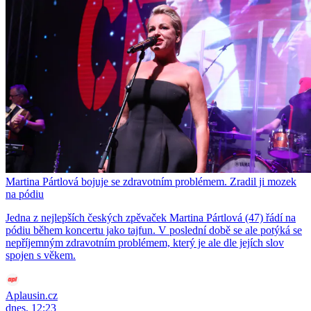
Martina Pártlová bojuje se zdravotním problémem. Zradil ji mozek
na pódiu
Jedna z nejlepších českých zpěvaček Martina Pártlová (47) řádí na
pódiu během koncertu jako tajfun. V poslední době se ale potýká se
nepříjemným zdravotním problémem, který je ale dle jejích slov
spojen s věkem.
Aplausin.cz
dnes, 12:23