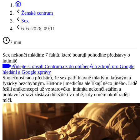
Ženské centrum
Sex
6. 6. 2026, 09:11
7 min
Sex nekončí mládím: 7 faktů, které bourají pohodlné představy o
intimitě
Přidejte si obsah Centrum.cz do oblíbených zdrojů pro Google
hledání a Google zprávy
Společnost ráda předstírá, že sex patří hlavně mladým, krásným a
fyzicky bezchybným. Historie i medicína ale říkají něco jiného. Lidé
řešili antikoncepci už ve starověku, intimita nekončí stářím a
pohlavní zdraví zůstává důležité i v době, kdy o něm okolí raději
mlčí.