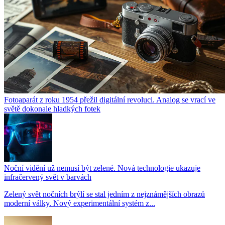
Fotoaparát z roku 1954 přežil digitální revoluci. Analog se vrací ve
světě dokonale hladkých fotek
Noční vidění už nemusí být zelené. Nová technologie ukazuje
infračervený svět v barvách
Zelený svět nočních brýlí se stal jedním z nejznámějších obrazů
moderní války. Nový experimentální systém z...