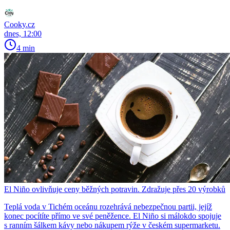
Cooky.cz
dnes, 12:00
4 min
El Niño ovlivňuje ceny běžných potravin. Zdražuje přes 20 výrobků
Teplá voda v Tichém oceánu rozehrává nebezpečnou partii, jejíž
konec pocítíte přímo ve své peněžence. El Niño si málokdo spojuje
s ranním šálkem kávy nebo nákupem rýže v českém supermarketu.