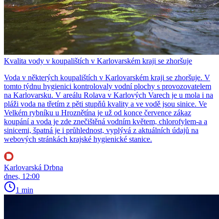
Kvalita vody v koupalištích v Karlovarském kraji se zhoršuje
Voda v některých koupalištích v Karlovarském kraji se zhoršuje. V
tomto týdnu hygienici kontrolovaly vodní plochy s provozovatelem
na Karlovarsku. V areálu Rolava v Karlových Varech je u mola i na
pláži voda na třetím z pěti stupňů kvality a ve vodě jsou sinice. Ve
Velkém rybníku u Hroznětína je už od konce července zákaz
koupání a voda je zde znečištěná vodním květem, chlorofylem-a a
sinicemi, špatná je i průhlednost, vyplývá z aktuálních údajů na
webových stránkách krajské hygienické stanice.
Karlovarská Drbna
dnes, 12:00
1 min