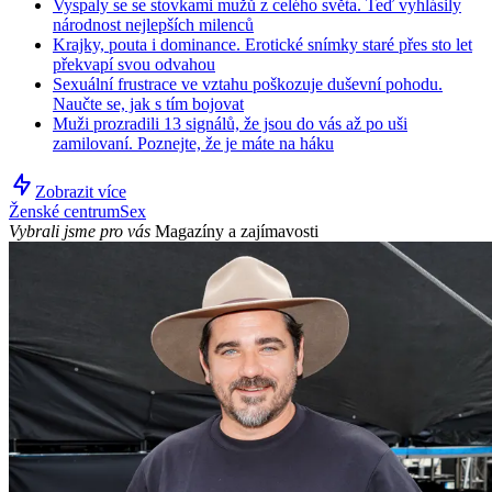
Vyspaly se se stovkami mužů z celého světa. Teď vyhlásily
národnost nejlepších milenců
Krajky, pouta i dominance. Erotické snímky staré přes sto let
překvapí svou odvahou
Sexuální frustrace ve vztahu poškozuje duševní pohodu.
Naučte se, jak s tím bojovat
Muži prozradili 13 signálů, že jsou do vás až po uši
zamilovaní. Poznejte, že je máte na háku
Zobrazit více
Ženské centrum
Sex
Vybrali jsme pro vás
Magazíny a zajímavosti