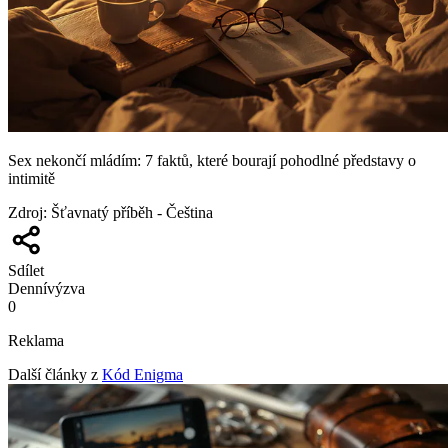
Sex nekončí mládím: 7 faktů, které bourají pohodlné představy o
intimitě
Zdroj
:
Šťavnatý příběh - Čeština
Sdílet
Denní
výzva
0
Reklama
Další články z
Kód Enigma