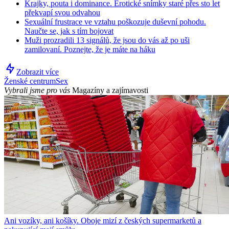
Krajky, pouta i dominance. Erotické snímky staré přes sto let
překvapí svou odvahou
Sexuální frustrace ve vztahu poškozuje duševní pohodu.
Naučte se, jak s tím bojovat
Muži prozradili 13 signálů, že jsou do vás až po uši
zamilovaní. Poznejte, že je máte na háku
Zobrazit více
Ženské centrum
Sex
Vybrali jsme pro vás
Magazíny a zajímavosti
Ani vozíky, ani košíky. Oboje mizí z českých supermarketů a