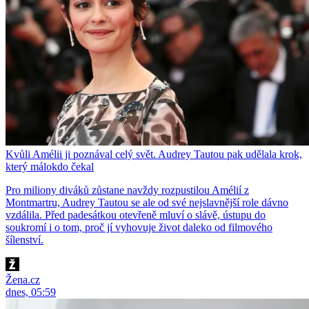
Kvůli Amélii ji poznával celý svět. Audrey Tautou pak udělala krok,
který málokdo čekal
Pro miliony diváků zůstane navždy rozpustilou Amélií z
Montmartru, Audrey Tautou se ale od své nejslavnější role dávno
vzdálila. Před padesátkou otevřeně mluví o slávě, ústupu do
soukromí i o tom, proč jí vyhovuje život daleko od filmového
šílenství.
Žena.cz
dnes, 05:59