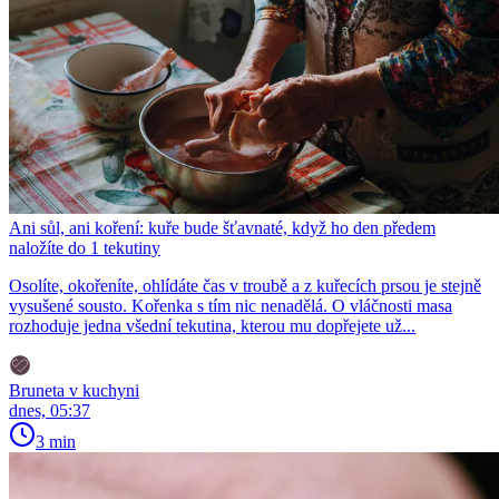
Ani sůl, ani koření: kuře bude šťavnaté, když ho den předem
naložíte do 1 tekutiny
Osolíte, okořeníte, ohlídáte čas v troubě a z kuřecích prsou je stejně
vysušené sousto. Kořenka s tím nic nenadělá. O vláčnosti masa
rozhoduje jedna všední tekutina, kterou mu dopřejete už...
Bruneta v kuchyni
dnes, 05:37
3 min