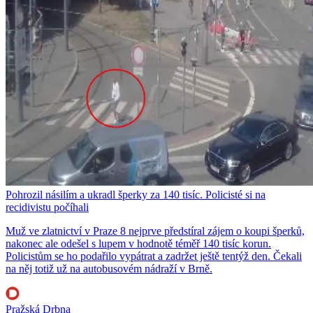
Pohrozil násilím a ukradl šperky za 140 tisíc. Policisté si na
recidivistu počíhali
Muž ve zlatnictví v Praze 8 nejprve předstíral zájem o koupi šperků,
nakonec ale odešel s lupem v hodnotě téměř 140 tisíc korun.
Policistům se ho podařilo vypátrat a zadržet ještě tentýž den. Čekali
na něj totiž už na autobusovém nádraží v Brně.
Pražská Drbna