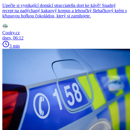
Upečte si vynikající domácí stracciatella dort ke kávě! Snadný
recept na nadýchaný kakaový korpus a lehoučký šlehačkový krém s
křupavou hořkou čokoládou, který si zamilujete.
Cooky.cz
dnes, 06:12
3 min