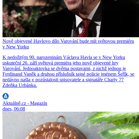
Nově objevené Havlovo dílo Varování bude mít světovou premiéru
v New Yorku
K nedožitým 90. narozeninám Václava Havla se v New Yorku
uskuteční 26. září světová premiéra jeho nově objevené hry
Varování. Jednoaktovka se dvěma postavami, z nichž jednou je
Ferdinand Vaněk a druhou příslušník tajné policie jménem Šeřík, se
nedávno našla v pozůstalosti spisovatele a signatáře Charty 77
Zdeňka Urbánka.
Aktuálně.cz - Magazín
dnes, 06:08