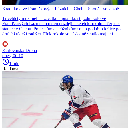
Kradl kola ve Františkových Lázních a Chebu. Skončil ve vazbě
Třicetiletý muž měl na začátku srpna ukrást jízdní kolo ve
Františkových Lázních a o den později také elektrokolo u čerpací
stanice v Chebu. Policistům a strážníkům se ho podařilo krátce po
druhé krádeži zadržet. Elektrokolo se následně vrátilo majiteli.
Karlovarská Drbna
dnes, 06:10
1 min
Reklama