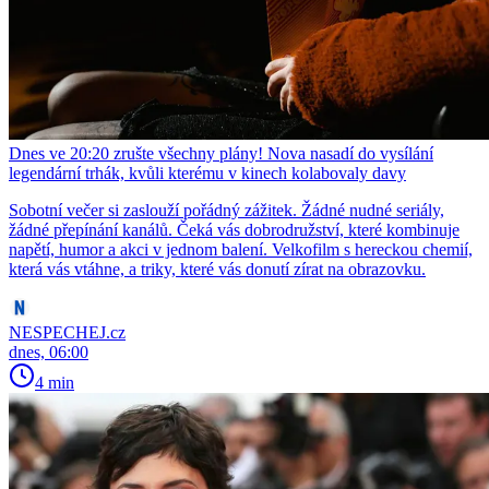
Dnes ve 20:20 zrušte všechny plány! Nova nasadí do vysílání
legendární trhák, kvůli kterému v kinech kolabovaly davy
Sobotní večer si zaslouží pořádný zážitek. Žádné nudné seriály,
žádné přepínání kanálů. Čeká vás dobrodružství, které kombinuje
napětí, humor a akci v jednom balení. Velkofilm s hereckou chemií,
která vás vtáhne, a triky, které vás donutí zírat na obrazovku.
NESPECHEJ.cz
dnes, 06:00
4 min