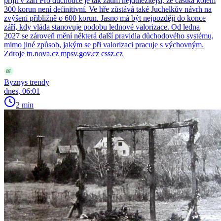
přijít v září Pro důchodce je tak zatím nejdůležitější, že částka kolem
300 korun není definitivní. Ve hře zůstává také Juchelkův návrh na
zvýšení přibližně o 600 korun. Jasno má být nejpozději do konce
září, kdy vláda stanovuje podobu lednové valorizace. Od ledna
2027 se zároveň mění některá další pravidla důchodového systému,
mimo jiné způsob, jakým se při valorizaci pracuje s výchovným.
Zdroje tn.nova.cz mpsv.gov.cz cssz.cz
Byznys trendy
dnes, 06:01
2 min