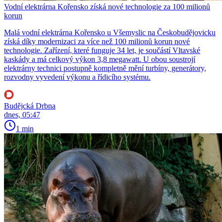
Vodní elektrárna Kořensko získá nové technologie za 100 milionů
korun
Malá vodní elektrárna Kořensko u Všemyslic na Českobudějovicku
získá díky modernizaci za více než 100 milionů korun nové
technologie. Zařízení, které funguje 34 let, je součástí Vltavské
kaskády a má celkový výkon 3,8 megawatt. U obou soustrojí
elektrárny technici postupně kompletně mění turbíny, generátory,
rozvodny vyvedení výkonu a řídicího systému.
Budějcká Drbna
dnes, 05:47
1 min