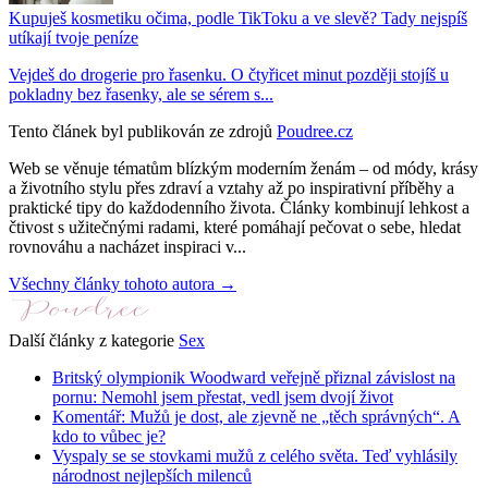
Kupuješ kosmetiku očima, podle TikToku a ve slevě? Tady nejspíš
utíkají tvoje peníze
Vejdeš do drogerie pro řasenku. O čtyřicet minut později stojíš u
pokladny bez řasenky, ale se sérem s...
Tento článek byl publikován ze zdrojů
Poudree.cz
Web se věnuje tématům blízkým moderním ženám – od módy, krásy
a životního stylu přes zdraví a vztahy až po inspirativní příběhy a
praktické tipy do každodenního života. Články kombinují lehkost a
čtivost s užitečnými radami, které pomáhají pečovat o sebe, hledat
rovnováhu a nacházet inspiraci v...
Všechny články tohoto autora →
Další články z kategorie
Sex
Britský olympionik Woodward veřejně přiznal závislost na
pornu: Nemohl jsem přestat, vedl jsem dvojí život
Komentář: Mužů je dost, ale zjevně ne „těch správných“. A
kdo to vůbec je?
Vyspaly se se stovkami mužů z celého světa. Teď vyhlásily
národnost nejlepších milenců