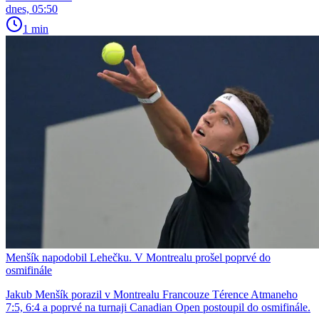
dnes, 05:50
1 min
Menšík napodobil Lehečku. V Montrealu prošel poprvé do
osmifinále
Jakub Menšík porazil v Montrealu Francouze Térence Atmaneho
7:5, 6:4 a poprvé na turnaji Canadian Open postoupil do osmifinále.