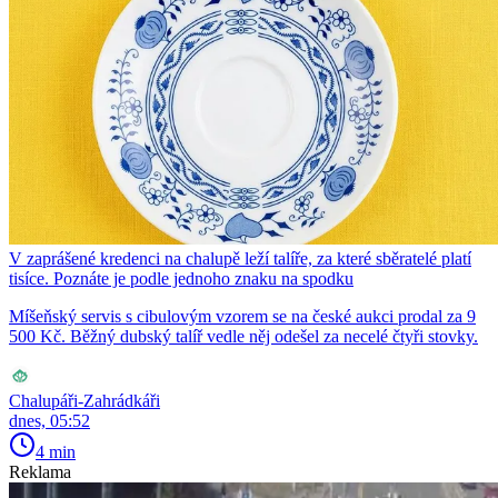
V zaprášené kredenci na chalupě leží talíře, za které sběratelé platí
tisíce. Poznáte je podle jednoho znaku na spodku
Míšeňský servis s cibulovým vzorem se na české aukci prodal za 9
500 Kč. Běžný dubský talíř vedle něj odešel za necelé čtyři stovky.
Chalupáři-Zahrádkáři
dnes, 05:52
4 min
Reklama