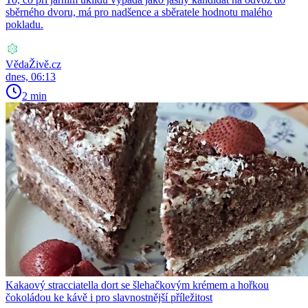
sběrného dvoru, má pro nadšence a sběratele hodnotu malého
pokladu.
VědaŽivě.cz
dnes, 06:13
2 min
Kakaový stracciatella dort se šlehačkovým krémem a hořkou
čokoládou ke kávě i pro slavnostnější příležitost