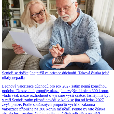
Senioři se dočkají nejnižší valorizace důchodů. Taková částka ještě
nikdy nepadla
Lednová valorizace důchodů pro rok 2027 zatím nemá konečnou
podobu. Dosavadní propočty ukazují na zvýšení kolem 300 korun,
vláda však může rozhodnout o výrazně vyšší částce. Jasněji má být
v září.Senioři zatím přesně nevědí, o kolik se jim od ledna 2027
zvýší penze. Podle současných propočtů vychází zákonná
valorizace přibližně na 300 korun měsíčně. Pokud by tato částka
zůstala beze změny, šlo by podle nynějších odhadů o nejnižší