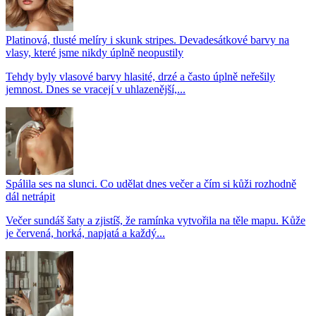
Platinová, tlusté melíry i skunk stripes. Devadesátkové barvy na
vlasy, které jsme nikdy úplně neopustily
Tehdy byly vlasové barvy hlasité, drzé a často úplně neřešily
jemnost. Dnes se vracejí v uhlazenější,...
Spálila ses na slunci. Co udělat dnes večer a čím si kůži rozhodně
dál netrápit
Večer sundáš šaty a zjistíš, že ramínka vytvořila na těle mapu. Kůže
je červená, horká, napjatá a každý...