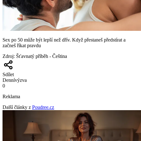
Sex po 50 může být lepší než dřív. Když přestaneš předstírat a
začneš říkat pravdu
Zdroj
:
Šťavnatý příběh - Čeština
Sdílet
Denní
výzva
0
Reklama
Další články z
Poudree.cz