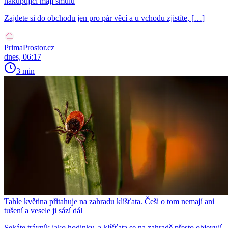
nakupující mají smůlu
Zajdete si do obchodu jen pro pár věcí a u vchodu zjistíte, […]
PrimaProstor.cz
dnes, 06:17
3 min
Tahle květina přitahuje na zahradu klíšťata. Češi o tom nemají ani
tušení a vesele ji sází dál
Sekáte trávník jako hodinky, a klíšťata se na zahradě přesto objevují