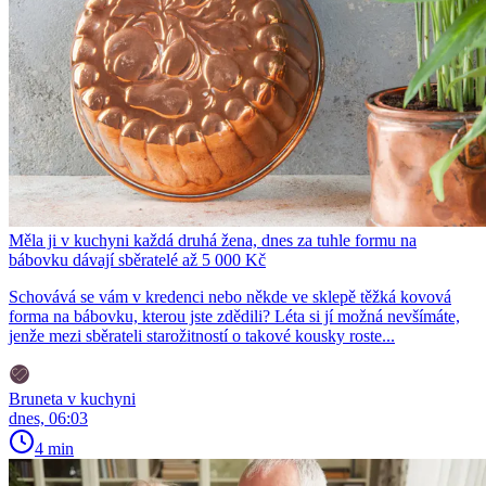
Měla ji v kuchyni každá druhá žena, dnes za tuhle formu na
bábovku dávají sběratelé až 5 000 Kč
Schovává se vám v kredenci nebo někde ve sklepě těžká kovová
forma na bábovku, kterou jste zdědili? Léta si jí možná nevšímáte,
jenže mezi sběrateli starožitností o takové kousky roste...
Bruneta v kuchyni
dnes, 06:03
4 min