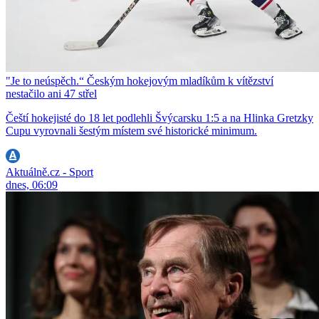
"Je to neúspěch.“ Českým hokejovým mladíkům k vítězství
nestačilo ani 47 střel
Čeští hokejisté do 18 let podlehli Švýcarsku 1:5 a na Hlinka Gretzky
Cupu vyrovnali šestým místem své historické minimum.
Aktuálně.cz - Sport
dnes, 06:09