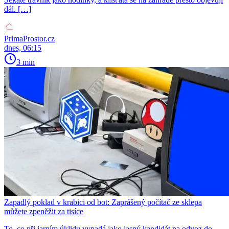
dál. […]
PrimaProstor.cz
dnes, 06:15
3 min
Zapadlý poklad v krabici od bot: Zaprášený počítač ze sklepa
můžete zpeněžit za tisíce
To, co při jarním úklidu vypadá jako jasný kandidát na odvoz do