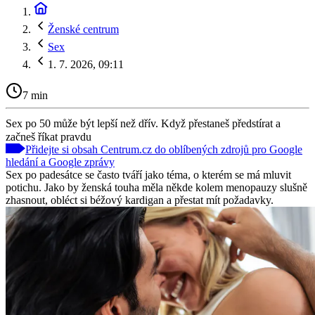
Ženské centrum
Sex
1. 7. 2026, 09:11
7 min
Sex po 50 může být lepší než dřív. Když přestaneš předstírat a
začneš říkat pravdu
Přidejte si obsah Centrum.cz do oblíbených zdrojů pro Google
hledání a Google zprávy
Sex po padesátce se často tváří jako téma, o kterém se má mluvit
potichu. Jako by ženská touha měla někde kolem menopauzy slušně
zhasnout, obléct si béžový kardigan a přestat mít požadavky.