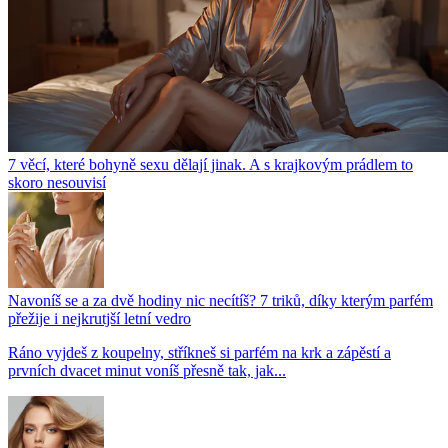
7 věcí, které bohyně sexu dělají jinak. A s krajkovým prádlem to
skoro nesouvisí
Navoníš se a za dvě hodiny nic necítíš? 7 triků, díky kterým parfém
přežije i nejkrutjší letní vedro
Ráno vyjdeš z koupelny, stříkneš si parfém na krk a zápěstí a
prvních dvacet minut voníš přesně tak, jak...