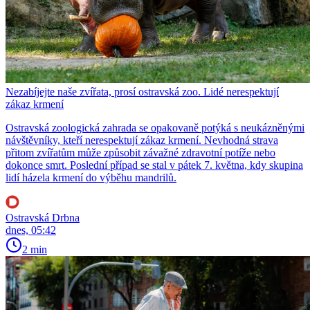
Nezabíjejte naše zvířata, prosí ostravská zoo. Lidé nerespektují
zákaz krmení
Ostravská zoologická zahrada se opakovaně potýká s neukázněnými
návštěvníky, kteří nerespektují zákaz krmení. Nevhodná strava
přitom zvířatům může způsobit závažné zdravotní potíže nebo
dokonce smrt. Poslední případ se stal v pátek 7. května, kdy skupina
lidí házela krmení do výběhu mandrilů.
Ostravská Drbna
dnes, 05:42
2 min