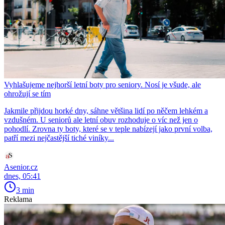
Vyhlašujeme nejhorší letní boty pro seniory. Nosí je všude, ale
ohrožují se tím
Jakmile přijdou horké dny, sáhne většina lidí po něčem lehkém a
vzdušném. U seniorů ale letní obuv rozhoduje o víc než jen o
pohodlí. Zrovna ty boty, které se v teple nabízejí jako první volba,
patří mezi nejčastější tiché viníky...
Asenior.cz
dnes, 05:41
3 min
Reklama