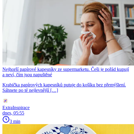
Nejhorší papírové kapesníky ze supermarketu. Češi je pořád kupují
a neví, čím jsou napuštěné
Krabička papírových kapesníků putuje do košíku bez přemýšlení.
Sáhnete po té nejlevnější […]
ExtraInspirace
dnes, 05:55
3 min