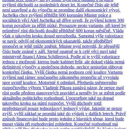
zvýšení důchodů za posledních deset let. Konečné číslo ale ještě
není uzavřené a do výpočtu se promítne další ekonomický vývoj.
Juchelka chce zvýšení přiblížit 600 korunám Ministr práce a
sociálních věcí Aleš Juchelka už dříve uvedl, že zvýšení kolem 300
korun považuje za příliš nízké. Prosazuje proto variantu, při které by
průměrný růst důchodů dosáhl přibližně 600 korun měsíčně. Vláda
však o takovém kroku dosud nerozhodla. Samotná výše valorizace
se navíc odvíjí od ekonomických ukazatelů, takže předběžný
propočet se ještě může změnit. Ministr nyní potvrdil, že přesnější
číslo bude známé v září. Stejně opatrně se k celé věci staví také
ministryně financí Alena Schillerová. Podle ní je vyšší valorizace
jednou z možností, kterou bude kabinet řešit, ale dokud vláda nemá
definitivní výpočty a společnou dohodu, nechce seniorům slibovat
konkrétní částku. Vyšší částka nemá podporu celé koalice Varianta
zvýšení nad rámec současného zákonného propočtu už vyvolala
spor uvnitř koalice. Motoristé ji odmítají. Předseda sněmovního
rozpočtového výboru Vladimír Pikora zastává názor, že penze mají
růst podle předem stanovených pravidel a neměly by se měnit podle
aktuálního politického rozhodnutí. Upozorňuje také na dopad
takového kroku na státní rozpočet. Vyšší důchody totiž
nepředstavují pouze jednorázový lednový výdaj. Jakmile se penze
zvýší, vyšší základ se promítá také do výdajů v dalších letech. Právě
způsob financování bude proto jedním z hlavních témat, která bude
muset vláda při rozhodování zohlednit. Konečné rozhodnutí má