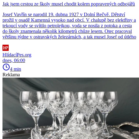
Jak jsem cestou ze školy musel chodit kolem popravených odbojářů
Josef Vavřín se narodil 19. dubna 1927 v Dolní Bečvě. Dětství
prožil v osadě Kamenná vysoko nad obcí. V chalupě bez elektřiny a
tekoucí vody se svítilo petrolejkou, voda se nosila z potoka a cesta
do školy znamenala několik kilometrů chůze lesem. Otec pracoval
většinu týdne v ostravských železárnách, a tak musel Josef od útlého
HlídacíPes.org
dnes, 06:00
4 min
Reklama