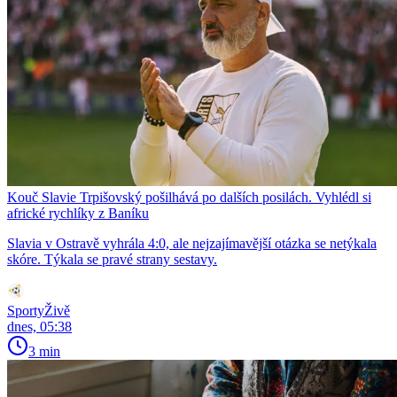
Kouč Slavie Trpišovský pošilhává po dalších posilách. Vyhlédl si
africké rychlíky z Baníku
Slavia v Ostravě vyhrála 4:0, ale nejzajímavější otázka se netýkala
skóre. Týkala se pravé strany sestavy.
SportyŽivě
dnes, 05:38
3 min