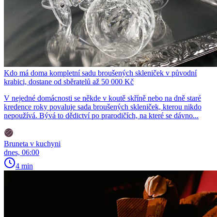
Kdo má doma kompletní sadu broušených skleniček v původní
krabici, dostane od sběratelů až 50 000 Kč
V nejedné domácnosti se někde v koutě skříně nebo na dně staré
kredence roky povaluje sada broušených skleniček, kterou nikdo
nepoužívá. Bývá to dědictví po prarodičích, na které se dávno...
Bruneta v kuchyni
dnes, 06:00
4 min