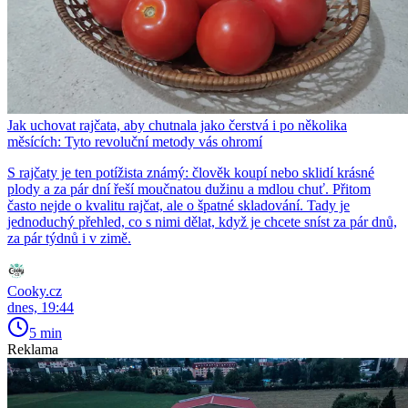
Jak uchovat rajčata, aby chutnala jako čerstvá i po několika
měsících: Tyto revoluční metody vás ohromí
S rajčaty je ten potížista známý: člověk koupí nebo sklidí krásné
plody a za pár dní řeší moučnatou dužinu a mdlou chuť. Přitom
často nejde o kvalitu rajčat, ale o špatné skladování. Tady je
jednoduchý přehled, co s nimi dělat, když je chcete sníst za pár dnů,
za pár týdnů i v zimě.
Cooky.cz
dnes, 19:44
5 min
Reklama