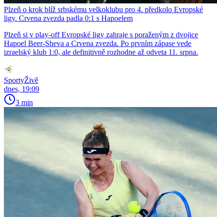
Plzeň o krok blíž srbskému velkoklubu pro 4. předkolo Evropské
ligy. Crvena zvezda padla 0:1 s Hapoelem
Plzeň si v play-off Evropské ligy zahraje s poraženým z dvojice
Hapoel Beer-Sheva a Crvena zvezda. Po prvním zápase vede
izraelský klub 1:0, ale definitivně rozhodne až odveta 11. srpna.
SportyŽivě
dnes, 19:09
3 min