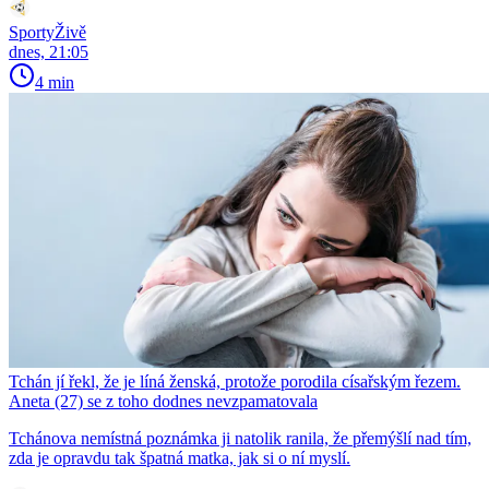
SportyŽivě
dnes, 21:05
4 min
Tchán jí řekl, že je líná ženská, protože porodila císařským řezem.
Aneta (27) se z toho dodnes nevzpamatovala
Tchánova nemístná poznámka ji natolik ranila, že přemýšlí nad tím,
zda je opravdu tak špatná matka, jak si o ní myslí.