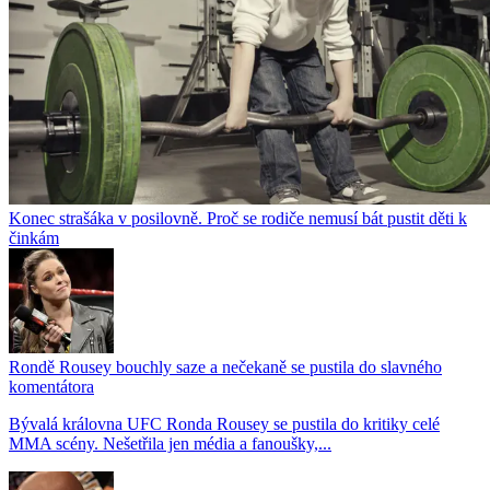
Konec strašáka v posilovně. Proč se rodiče nemusí bát pustit děti k
činkám
Rondě Rousey bouchly saze a nečekaně se pustila do slavného
komentátora
Bývalá královna UFC Ronda Rousey se pustila do kritiky celé
MMA scény. Nešetřila jen média a fanoušky,...