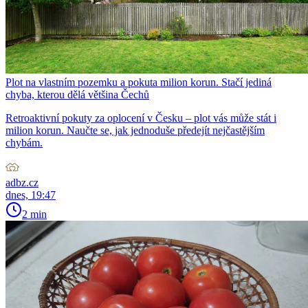
Plot na vlastním pozemku a pokuta milion korun. Stačí jediná
chyba, kterou dělá většina Čechů
Retroaktivní pokuty za oplocení v Česku – plot vás může stát i
milion korun. Naučte se, jak jednoduše předejít nejčastějším
chybám.
adbz.cz
dnes, 19:47
2 min