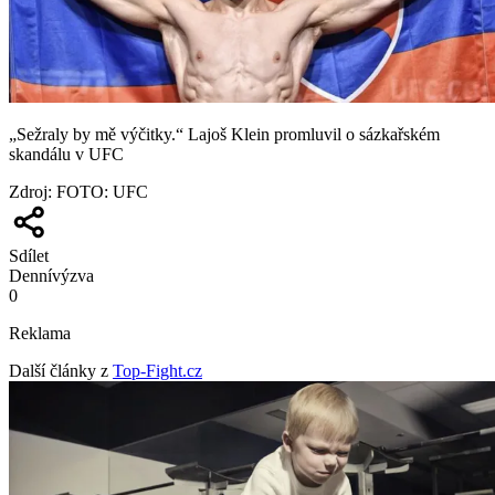
„Sežraly by mě výčitky.“ Lajoš Klein promluvil o sázkařském
skandálu v UFC
Zdroj
:
FOTO: UFC
Sdílet
Denní
výzva
0
Reklama
Další články z
Top-Fight.cz