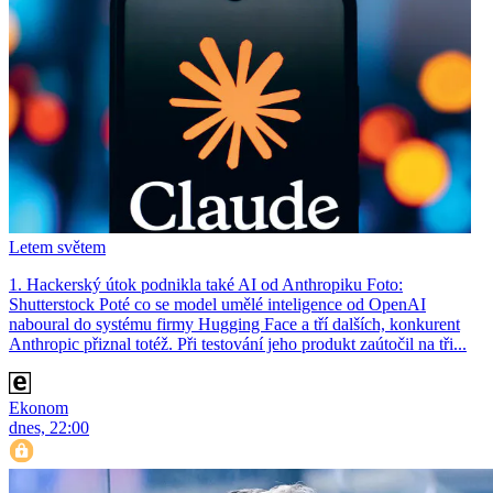
Letem světem
1. Hackerský útok podnikla také AI od Anthropiku Foto:
Shutterstock Poté co se model umělé inteligence od OpenAI
naboural do systému firmy Hugging Face a tří dalších, konkurent
Anthro­pic přiznal totéž. Při testování jeho produkt zaútočil na tři...
Ekonom
dnes, 22:00