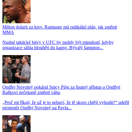
Milion dolarů za krev. Rampage má radikální plán, jak změnit
MMA
Nudné taktické bitvy v UFC by mohly být minulostí, kdyby
organizace sáhla hlouběji do kapsy. Bývalý šampion...
Ondřej Novotný pokáral Spicy Páju za špatný přístup a Ondřeji
Raškovi nečekaně změnil váhu
„Proč mi říkají, že už je to nebaví, že tě skoro chtějí vyhodit?“ udeřil
promotér Ondřej Novotný na Pavla...