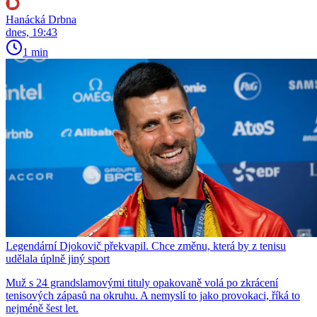
Hanácká Drbna
dnes, 19:43
1 min
Legendární Djokovič překvapil. Chce změnu, která by z tenisu
udělala úplně jiný sport
Muž s 24 grandslamovými tituly opakovaně volá po zkrácení
tenisových zápasů na okruhu. A nemyslí to jako provokaci, říká to
nejméně šest let.