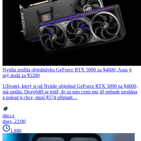
Nvidia zrušila objednávku GeForce RTX 5090 za $4600, Asus ji
prý dodá za $5200
Uživatel, který si od Nvidie objednal GeForce RTX 5090 za $4600,
má smůlu. Dozvěděl se totiž, že za tuto cenu mu již nebude prodána
a pokud ji chce, musí $574 připlatit…
diit.cz
dnes, 22:00
1 min