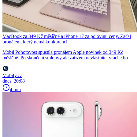
MacBook za 349 Kč měsíčně a iPhone 17 za polovinu ceny. Začal
pronájem, který nemá konkurenci
Mobil Pohotovost spustila pronájem Apple novinek od 349 Kč
měsíčně. Po skončení smlouvy ale zařízení nevlastníte, vracíte ho.
Mobify.cz
dnes, 20:08
4 min