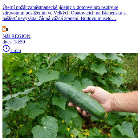
Úterní požár zaměstnanecké jídelny v domově pro osoby se
zdravotním postižením ve Velkých Opatovicích na Blanensku si
naštěstí nevyžádal žádná vážná zranění. Budovu muselo…
Náš REGION
dnes, 18:50
1 min