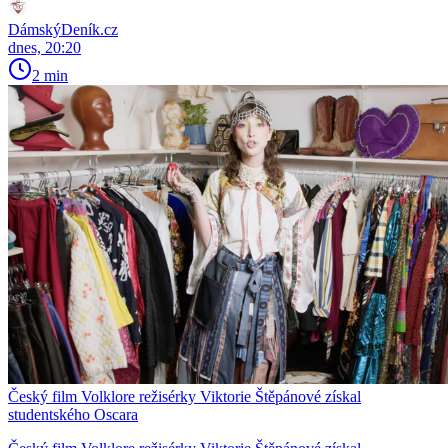
DámskýDeník.cz
dnes, 20:20
2 min
Český film Volklore režisérky Viktorie Štěpánové získal
studentského Oscara