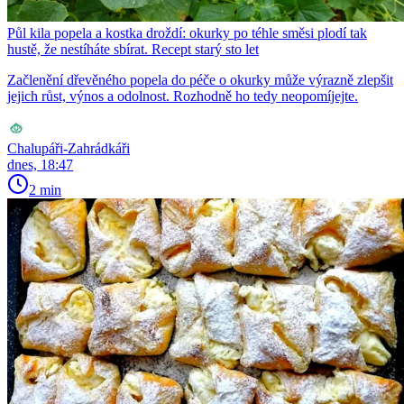
Půl kila popela a kostka droždí: okurky po téhle směsi plodí tak
hustě, že nestíháte sbírat. Recept starý sto let
Začlenění dřevěného popela do péče o okurky může výrazně zlepšit
jejich růst, výnos a odolnost. Rozhodně ho tedy neopomíjejte.
Chalupáři-Zahrádkáři
dnes, 18:47
2 min