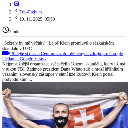
Top-Fight.cz
10. 11. 2025, 05:58
2 min
„Sežraly by mě výčitky.“ Lajoš Klein promluvil o sázkařském
skandálu v UFC
Přidejte si obsah Centrum.cz do oblíbených zdrojů pro Google
hledání a Google zprávy
Nejprestižnější organizace světa čelí vážnému skandálu, který už má
v rukou FBI. Zatímco prezident Dana White zuří a hrozí hříšníkům
vězením, slovenský zástupce v elitní lize Ľudovít Klein poslal
podvodníkům ...