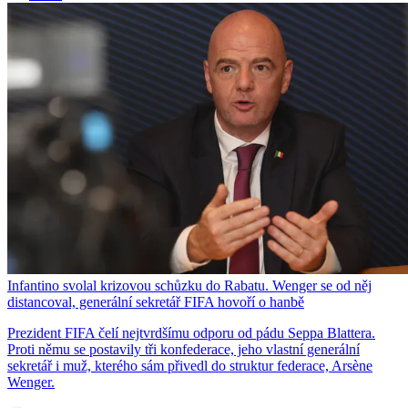
Infantino svolal krizovou schůzku do Rabatu. Wenger se od něj
distancoval, generální sekretář FIFA hovoří o hanbě
Prezident FIFA čelí nejtvrdšímu odporu od pádu Seppa Blattera.
Proti němu se postavily tři konfederace, jeho vlastní generální
sekretář i muž, kterého sám přivedl do struktur federace, Arsène
Wenger.