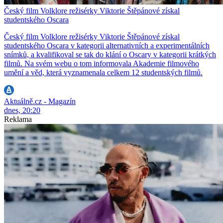
Český film Volklore režisérky Viktorie Štěpánové získal
studentského Oscara
Český film Volklore režisérky Viktorie Štěpánové získal
studentského Oscara v kategorii alternativních a experimentálních
snímků, a kvalifikoval se tak do klání o Oscary v kategorii krátkých
filmů. Na svém webu o tom informovala Akademie filmového
umění a věd, která vyznamenala celkem 12 studentských filmů.
Aktuálně.cz - Magazín
dnes, 20:20
Reklama