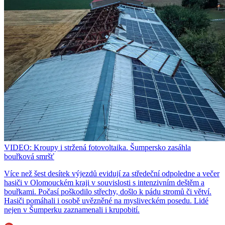
VIDEO: Kroupy i stržená fotovoltaika. Šumpersko zasáhla
bouřková smršť
Více než šest desítek výjezdů evidují za středeční odpoledne a večer
hasiči v Olomouckém kraji v souvislosti s intenzivním deštěm a
bouřkami. Počasí poškodilo střechy, došlo k pádu stromů či větví.
Hasiči pomáhali i osobě uvězněné na mysliveckém posedu. Lidé
nejen v Šumperku zaznamenali i krupobití.