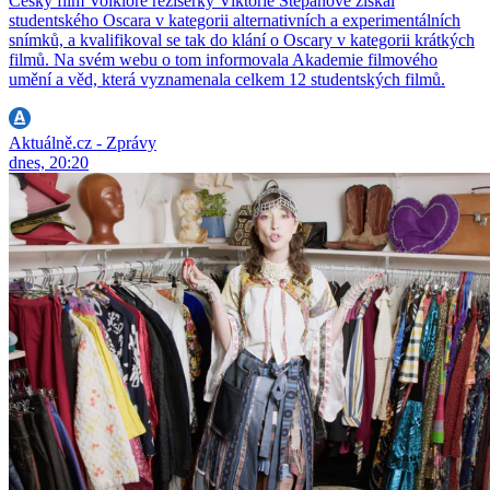
Český film Volklore režisérky Viktorie Štěpánové získal
studentského Oscara v kategorii alternativních a experimentálních
snímků, a kvalifikoval se tak do klání o Oscary v kategorii krátkých
filmů. Na svém webu o tom informovala Akademie filmového
umění a věd, která vyznamenala celkem 12 studentských filmů.
Aktuálně.cz - Zprávy
dnes, 20:20