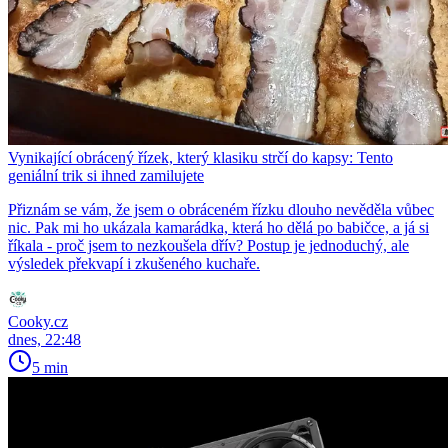
Vynikající obrácený řízek, který klasiku strčí do kapsy: Tento
geniální trik si ihned zamilujete
Přiznám se vám, že jsem o obráceném řízku dlouho nevěděla vůbec
nic. Pak mi ho ukázala kamarádka, která ho dělá po babičce, a já si
říkala - proč jsem to nezkoušela dřív? Postup je jednoduchý, ale
výsledek překvapí i zkušeného kuchaře.
Cooky.cz
dnes, 22:48
5 min