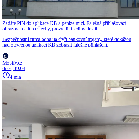
Zadáte PIN do aplikace KB a peníze mizí. Falešná přihlašovací
obrazovka cílí na Čechy, prozradí ji jediný detail
Bezpečnostní firma odhalila čtyři bankovní trojany, které dokážou
nad otevřenou aplikací KB zobrazit falešné přihlášení.
Mobify.cz
dnes, 19:03
4 min