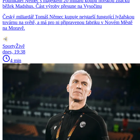
Podnikatel Němec s majetkem 20 miliard koupil norskou značku
běžek Madshus. Část výroby přesune na Vysočinu
Český miliardář Tomáš Němec kupuje nejstarší fungující lyžařskou
továrnu na světě, a má pro ni připravenou fabriku v Novém Městě
na Moravě.
SportyŽivě
dnes, 19:38
4 min