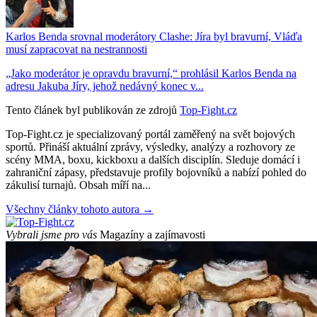
Karlos Benda srovnal moderátory Clashe: Jíra byl bravurní, Vláďa
musí zapracovat na nestrannosti
„Jako moderátor je opravdu bravurní,“ prohlásil Karlos Benda na
adresu Jakuba Jíry, jehož nedávný konec v...
Tento článek byl publikován ze zdrojů
Top-Fight.cz
Top-Fight.cz je specializovaný portál zaměřený na svět bojových
sportů. Přináší aktuální zprávy, výsledky, analýzy a rozhovory ze
scény MMA, boxu, kickboxu a dalších disciplín. Sleduje domácí i
zahraniční zápasy, představuje profily bojovníků a nabízí pohled do
zákulisí turnajů. Obsah míří na...
Všechny články tohoto autora →
Vybrali jsme pro vás
Magazíny a zajímavosti