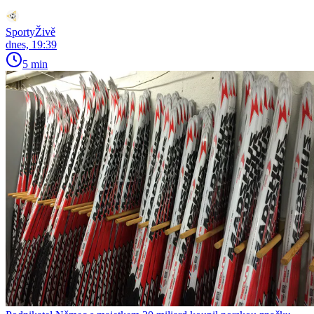
SportyŽivě
dnes, 19:39
5 min