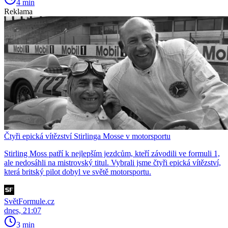
4 min
Reklama
Čtyři epická vítězství Stirlinga Mosse v motorsportu
Stirling Moss patří k nejlepším jezdcům, kteří závodili ve formuli 1,
ale nedosáhli na mistrovský titul. Vybrali jsme čtyři epická vítězství,
která britský pilot dobyl ve světě motorsportu.
SvětFormule.cz
dnes, 21:07
3 min