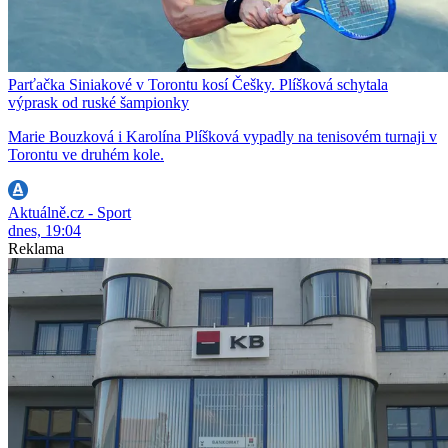
Parťačka Siniakové v Torontu kosí Češky. Plíšková schytala
výprask od ruské šampionky
Marie Bouzková i Karolína Plíšková vypadly na tenisovém turnaji v
Torontu ve druhém kole.
Aktuálně.cz - Sport
dnes, 19:04
Reklama