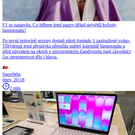
F1 se zastavila. Co během letní pauzy dělají největší hvězdy
šampionátu?
Po první polovině sezony dostali piloti formule 1 zasloužené volno.
Třítýdenní letní přestávka přerušila nabitý kalendář šampionátu a
před návratem na okruh v nizozemském Zandvoortu mají závodníci
čas zregenerovat tělo i hlavu.
SportWin
dnes, 20:18
2 min