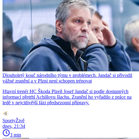
Dlouholetý kouč národního týmu v problémech. Jandač si přivodil
vážné zranění a v Plzni není schopen trénovat
Hlavní trenér HC Škoda Plzeň Josef Jandač si podle dostupných
informací přetrhl Achillovu šlachu. Zranění ho vyřadilo z práce na
ledě v nejcitlivější fázi předsezonní přípravy.
SportyŽivě
dnes, 21:34
3 min