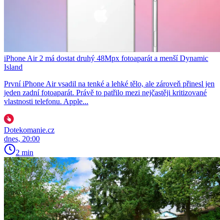
iPhone Air 2 má dostat druhý 48Mpx fotoaparát a menší Dynamic
Island
První iPhone Air vsadil na tenké a lehké tělo, ale zároveň přinesl jen
jeden zadní fotoaparát. Právě to patřilo mezi nejčastěji kritizované
vlastnosti telefonu. Apple...
Dotekomanie.cz
dnes, 20:00
2 min