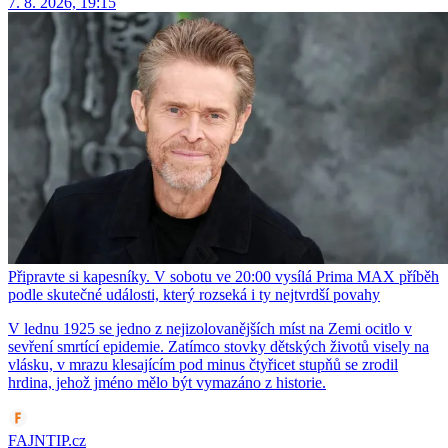
7. 8. 2026, 19:15
Připravte si kapesníky. V sobotu ve 20:00 vysílá Prima MAX příběh
podle skutečné události, který rozseká i ty nejtvrdší povahy
V lednu 1925 se jedno z nejizolovanějších míst na Zemi ocitlo v
sevření smrtící epidemie. Zatímco stovky dětských životů visely na
vlásku, v mrazu klesajícím pod minus čtyřicet stupňů se zrodil
hrdina, jehož jméno mělo být vymazáno z historie.
FAJNTIP.cz