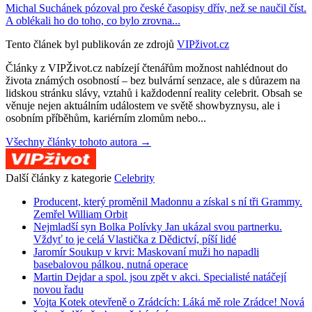
Michal Suchánek pózoval pro české časopisy dřív, než se naučil číst.
A oblékali ho do toho, co bylo zrovna...
Tento článek byl publikován ze zdrojů
VIPživot.cz
Články z VIPŽivot.cz nabízejí čtenářům možnost nahlédnout do
života známých osobností – bez bulvární senzace, ale s důrazem na
lidskou stránku slávy, vztahů i každodenní reality celebrit. Obsah se
věnuje nejen aktuálním událostem ve světě showbyznysu, ale i
osobním příběhům, kariérním zlomům nebo...
Všechny články tohoto autora →
Další články z kategorie
Celebrity
Producent, který proměnil Madonnu a získal s ní tři Grammy.
Zemřel William Orbit
Nejmladší syn Bolka Polívky Jan ukázal svou partnerku.
Vždyť to je celá Vlastička z Dědictví, píší lidé
Jaromír Soukup v krvi: Maskovaní muži ho napadli
basebalovou pálkou, nutná operace
Martin Dejdar a spol. jsou zpět v akci. Specialisté natáčejí
novou řadu
Vojta Kotek otevřeně o Zrádcích: Láká mě role Zrádce! Nová