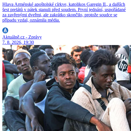
Hlava Arménské apoštolské církve, katolikos Garegin II., a dalších
šest prelátů v pátek stanuli před soudem. První jednání, uspořádané
za zavřenými dveřmi, ale zakrátko skončilo, protože soudce se
případu vzdal, oznámila média.
Aktuálně.cz - Zprávy
7. 8. 2026, 19:30