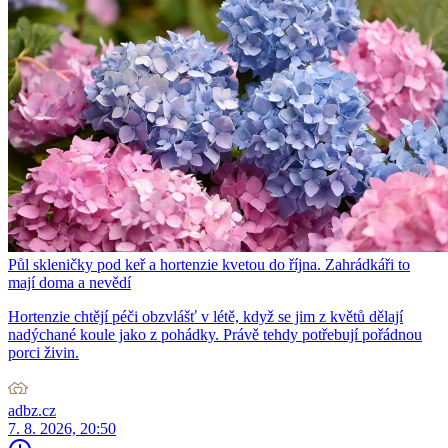
Půl skleničky pod keř a hortenzie kvetou do října. Zahrádkáři to
mají doma a nevědí
Hortenzie chtějí péči obzvlášť v létě, když se jim z květů dělají
nadýchané koule jako z pohádky. Právě tehdy potřebují pořádnou
porci živin.
adbz.cz
7. 8. 2026, 20:50