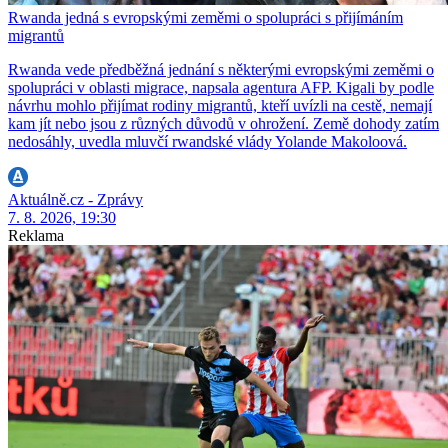
Rwanda jedná s evropskými zeměmi o spolupráci s přijímáním
migrantů
Rwanda vede předběžná jednání s některými evropskými zeměmi o
spolupráci v oblasti migrace, napsala agentura AFP. Kigali by podle
návrhu mohlo přijímat rodiny migrantů, kteří uvízli na cestě, nemají
kam jít nebo jsou z různých důvodů v ohrožení. Země dohody zatím
nedosáhly, uvedla mluvčí rwandské vlády Yolande Makoloová.
Aktuálně.cz - Zprávy
7. 8. 2026, 19:30
Reklama