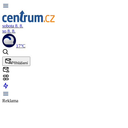
sobota 8. 8.
so 8. 8.
17°C
Přihlášení
Reklama