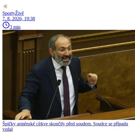
SportyŽivě
7. 8. 2026, 19:38
3 min
Špičky arménské církve skončily před soudem. Soudce se případu
vzdal