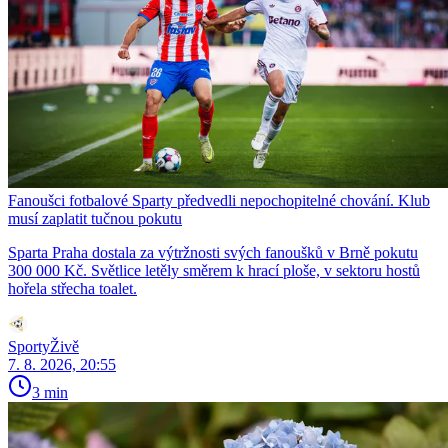
Fanoušci fotbalové Sparty předvedli nepochopitelné chování. Klub
musí zaplatit tučnou pokutu
Sparta Praha dostala za výtržnosti svých fanoušků v Brně pokutu
300 000 Kč. Světlice letěly směrem k hrací ploše, v sektoru hostů
hořela střecha toalet.
SportyŽivě
7. 8. 2026, 20:55
3 min