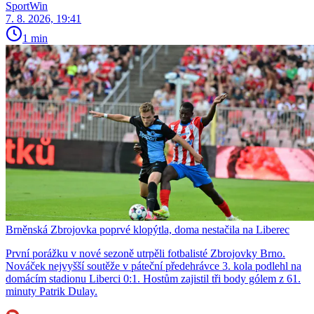
SportWin
7. 8. 2026, 19:41
1 min
Brněnská Zbrojovka poprvé klopýtla, doma nestačila na Liberec
První porážku v nové sezoně utrpěli fotbalisté Zbrojovky Brno.
Nováček nejvyšší soutěže v páteční předehrávce 3. kola podlehl na
domácím stadionu Liberci 0:1. Hostům zajistil tři body gólem z 61.
minuty Patrik Dulay.