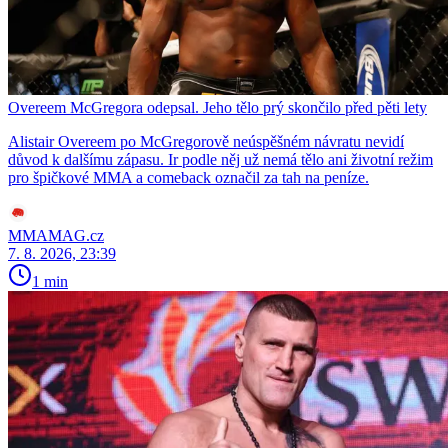
Overeem McGregora odepsal. Jeho tělo prý skončilo před pěti lety
Alistair Overeem po McGregorově neúspěšném návratu nevidí
důvod k dalšímu zápasu. Ir podle něj už nemá tělo ani životní režim
pro špičkové MMA a comeback označil za tah na peníze.
MMAMAG.cz
7. 8. 2026, 23:39
1 min