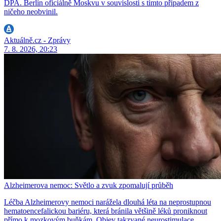
DPA. Berlín oficiálně Moskvu v souvislosti s tímto případem z
ničeho neobvinil.
Aktuálně.cz - Zprávy
7. 8. 2026, 20:23
Alzheimerova nemoc: Světlo a zvuk zpomalují průběh
Léčba Alzheimerovy nemoci narážela dlouhá léta na neprostupnou
hematoencefalickou bariéru, která bránila většině léků proniknout
přímo k mozkovým buňkám. Objev takzvané neurostimulace