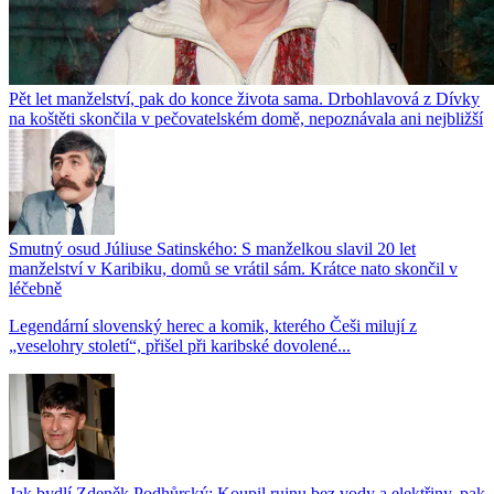
Pět let manželství, pak do konce života sama. Drbohlavová z Dívky
na koštěti skončila v pečovatelském domě, nepoznávala ani nejbližší
Smutný osud Júliuse Satinského: S manželkou slavil 20 let
manželství v Karibiku, domů se vrátil sám. Krátce nato skončil v
léčebně
Legendární slovenský herec a komik, kterého Češi milují z
„veselohry století“, přišel při karibské dovolené...
Jak bydlí Zdeněk Podhůrský: Koupil ruinu bez vody a elektřiny, pak