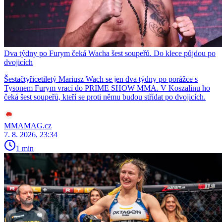
Dva týdny po Furym čeká Wacha šest soupeřů. Do klece půjdou po
dvojicích
Šestačtyřicetiletý Mariusz Wach se jen dva týdny po porážce s
Tysonem Furym vrací do PRIME SHOW MMA. V Koszalinu ho
čeká šest soupeřů, kteří se proti němu budou střídat po dvojicích.
MMAMAG.cz
7. 8. 2026, 23:34
1 min