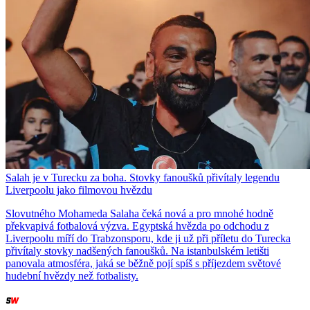
Salah je v Turecku za boha. Stovky fanoušků přivítaly legendu
Liverpoolu jako filmovou hvězdu
Slovutného Mohameda Salaha čeká nová a pro mnohé hodně
překvapivá fotbalová výzva. Egyptská hvězda po odchodu z
Liverpoolu míří do Trabzonsporu, kde ji už při příletu do Turecka
přivítaly stovky nadšených fanoušků. Na istanbulském letišti
panovala atmosféra, jaká se běžně pojí spíš s příjezdem světové
hudební hvězdy než fotbalisty.