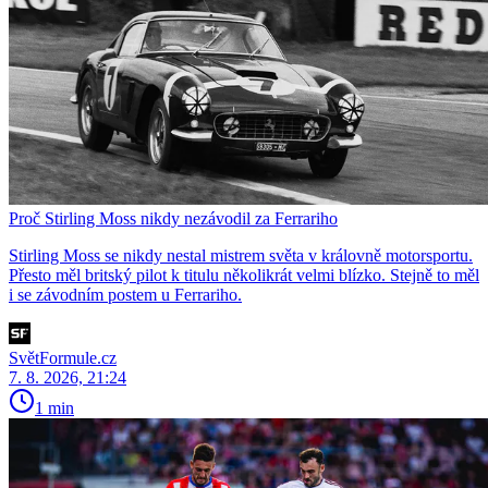
Proč Stirling Moss nikdy nezávodil za Ferrariho
Stirling Moss se nikdy nestal mistrem světa v královně motorsportu.
Přesto měl britský pilot k titulu několikrát velmi blízko. Stejně to měl
i se závodním postem u Ferrariho.
SvětFormule.cz
7. 8. 2026, 21:24
1 min