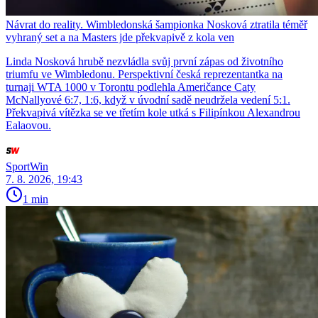
Návrat do reality. Wimbledonská šampionka Nosková ztratila téměř
vyhraný set a na Masters jde překvapivě z kola ven
Linda Nosková hrubě nezvládla svůj první zápas od životního
triumfu ve Wimbledonu. Perspektivní česká reprezentantka na
turnaji WTA 1000 v Torontu podlehla Američance Caty
McNallyové 6:7, 1:6, když v úvodní sadě neudržela vedení 5:1.
Překvapivá vítězka se ve třetím kole utká s Filipínkou Alexandrou
Ealaovou.
SportWin
7. 8. 2026, 19:43
1 min