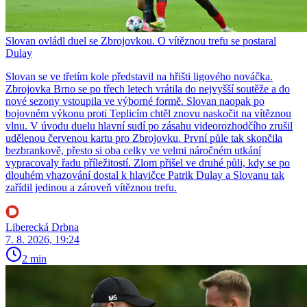
Slovan ovládl duel se Zbrojovkou. O vítěznou trefu se postaral
Dulay
Slovan se ve třetím kole představil na hřišti ligového nováčka.
Zbrojovka Brno se po třech letech vrátila do nejvyšší soutěže a do
nové sezony vstoupila ve výborné formě. Slovan naopak po
bojovném výkonu proti Teplicím chtěl znovu naskočit na vítěznou
vlnu. V úvodu duelu hlavní sudí po zásahu videorozhodčího zrušil
udělenou červenou kartu pro Zbrojovku. První půle tak skončila
bezbrankově, přesto si oba celky ve velmi náročném utkání
vypracovaly řadu příležitostí. Zlom přišel ve druhé půli, kdy se po
dlouhém vhazování dostal k hlavičce Patrik Dulay a Slovanu tak
zařídil jedinou a zároveň vítěznou trefu.
Liberecká Drbna
7. 8. 2026, 19:24
2 min