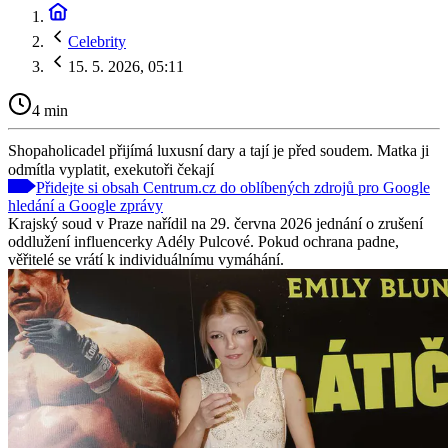
Celebrity
15. 5. 2026, 05:11
4 min
Shopaholicadel přijímá luxusní dary a tají je před soudem. Matka ji
odmítla vyplatit, exekutoři čekají
Přidejte si obsah Centrum.cz do oblíbených zdrojů pro Google
hledání a Google zprávy
Krajský soud v Praze nařídil na 29. června 2026 jednání o zrušení
oddlužení influencerky Adély Pulcové. Pokud ochrana padne,
věřitelé se vrátí k individuálnímu vymáhání.