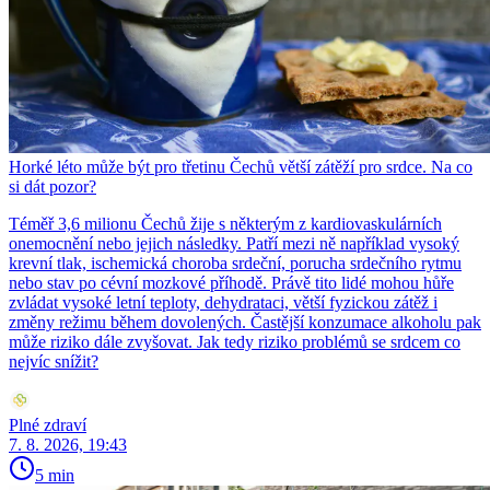
Horké léto může být pro třetinu Čechů větší zátěží pro srdce. Na co
si dát pozor?
Téměř 3,6 milionu Čechů žije s některým z kardiovaskulárních
onemocnění nebo jejich následky. Patří mezi ně například vysoký
krevní tlak, ischemická choroba srdeční, porucha srdečního rytmu
nebo stav po cévní mozkové příhodě. Právě tito lidé mohou hůře
zvládat vysoké letní teploty, dehydrataci, větší fyzickou zátěž i
změny režimu během dovolených. Častější konzumace alkoholu pak
může riziko dále zvyšovat. Jak tedy riziko problémů se srdcem co
nejvíc snížit?
Plné zdraví
7. 8. 2026, 19:43
5 min