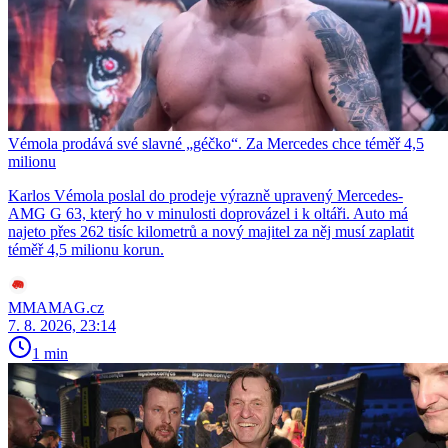
Vémola prodává své slavné „géčko“. Za Mercedes chce téměř 4,5
milionu
Karlos Vémola poslal do prodeje výrazně upravený Mercedes-
AMG G 63, který ho v minulosti doprovázel i k oltáři. Auto má
najeto přes 262 tisíc kilometrů a nový majitel za něj musí zaplatit
téměř 4,5 milionu korun.
MMAMAG.cz
7. 8. 2026, 23:14
1 min