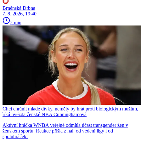
Brněnská Drbna
7. 8. 2026, 19:40
2 min
Chci chránit mladé dívky, neměly by hrát proti biologickým mužům,
říká hvězda ženské NBA Cunninghamová
Aktivní hráčka WNBA veřejně odmítla účast transgender žen v
ženském sportu. Reakce přišla z hal, od vedení ligy i od
spoluhráček.