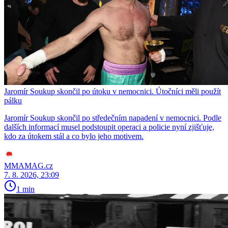
Jaromír Soukup skončil po útoku v nemocnici. Útočníci měli použít
pálku
Jaromír Soukup skončil po středečním napadení v nemocnici. Podle
dalších informací musel podstoupit operaci a policie nyní zjišťuje,
kdo za útokem stál a co bylo jeho motivem.
MMAMAG.cz
7. 8. 2026, 23:09
1 min