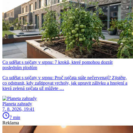
Co udělat s rajčaty v srpnu: 7 kroků, které pomohou dozrát
posledním plodům
Co udělat s rajčaty v srpnu: Proč rajčata stále nečervenají? Zjistěte,
co odstranit, kdy zaštipovat vrcholy, jak upravit zálivku a hnojení a
která zelená rajčata už můžete …
Planeta zahrady
7. 8. 2026, 19:41
7 min
Reklama