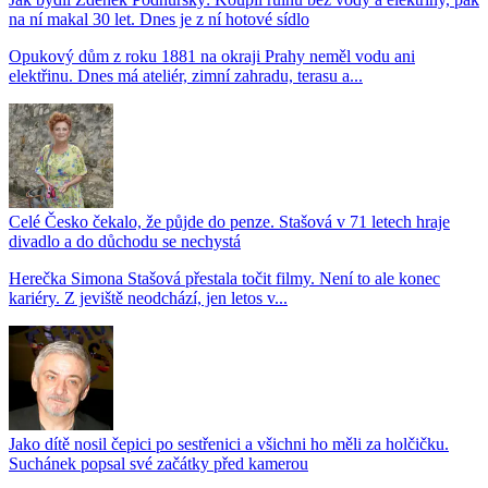
na ní makal 30 let. Dnes je z ní hotové sídlo
Opukový dům z roku 1881 na okraji Prahy neměl vodu ani
elektřinu. Dnes má ateliér, zimní zahradu, terasu a...
Celé Česko čekalo, že půjde do penze. Stašová v 71 letech hraje
divadlo a do důchodu se nechystá
Herečka Simona Stašová přestala točit filmy. Není to ale konec
kariéry. Z jeviště neodchází, jen letos v...
Jako dítě nosil čepici po sestřenici a všichni ho měli za holčičku.
Suchánek popsal své začátky před kamerou