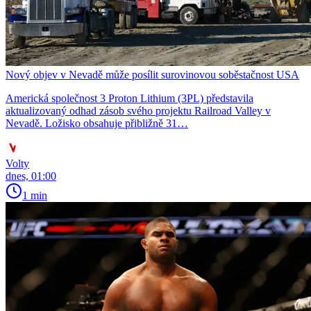
Nový objev v Nevadě může posílit surovinovou soběstačnost USA
Americká společnost 3 Proton Lithium (3PL) představila
aktualizovaný odhad zásob svého projektu Railroad Valley v
Nevadě. Ložisko obsahuje přibližně 31…
Volty
dnes, 01:00
1 min