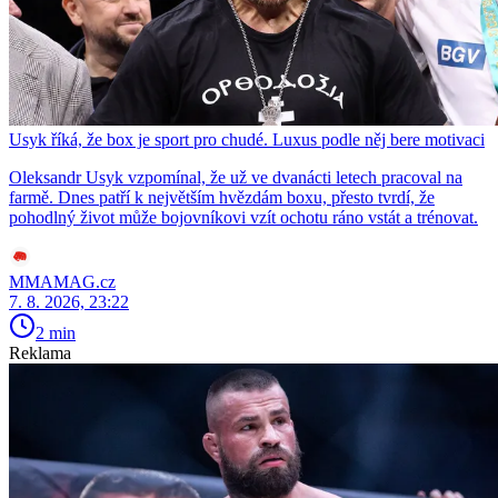
Usyk říká, že box je sport pro chudé. Luxus podle něj bere motivaci
Oleksandr Usyk vzpomínal, že už ve dvanácti letech pracoval na
farmě. Dnes patří k největším hvězdám boxu, přesto tvrdí, že
pohodlný život může bojovníkovi vzít ochotu ráno vstát a trénovat.
MMAMAG.cz
7. 8. 2026, 23:22
2 min
Reklama