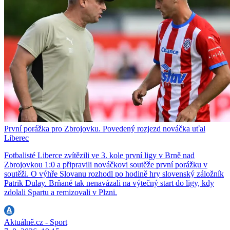
První porážka pro Zbrojovku. Povedený rozjezd nováčka uťal
Liberec
Fotbalisté Liberce zvítězili ve 3. kole první ligy v Brně nad
Zbrojovkou 1:0 a připravili nováčkovi soutěže první porážku v
soutěži. O výhře Slovanu rozhodl po hodině hry slovenský záložník
Patrik Dulay. Brňané tak nenavázali na výtečný start do ligy, kdy
zdolali Spartu a remizovali v Plzni.
Aktuálně.cz - Sport