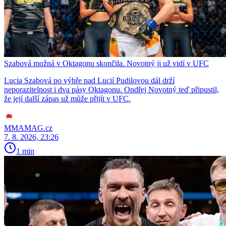
Szabová možná v Oktagonu skončila. Novotný ji už vidí v UFC
Lucia Szabová po výhře nad Lucií Pudilovou dál drží
neporazitelnost i dva pásy Oktagonu. Ondřej Novotný teď připustil,
že její další zápas už může přijít v UFC.
MMAMAG.cz
7. 8. 2026, 23:26
1 min