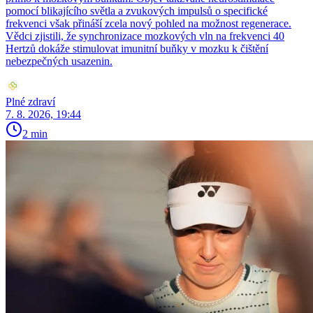
pomocí blikajícího světla a zvukových impulsů o specifické
frekvenci však přináší zcela nový pohled na možnost regenerace.
Vědci zjistili, že synchronizace mozkových vln na frekvenci 40
Hertzů dokáže stimulovat imunitní buňky v mozku k čištění
nebezpečných usazenin.
Plné zdraví
7. 8. 2026, 19:44
2 min