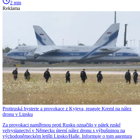
2 min
Reklama
Protiruská hysterie a provokace z Kyjeva, reaguje Kreml na nález
dronu v Lipsku
Za provokaci namířenou proti Rusku označilo v pátek ruské
velvyslanectví v Německu úterní nález dronu s výbušninou na
východoněmeckém letišti Lipsko/Halle. Informuje o tom agentura