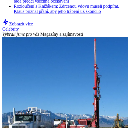
řada předčí všechna očekávání
Rozloučení s Knížákem: Zdrcenou vdovu museli podpírat,
Klaus přiznal přání, aby jeho trápení už skončilo
Zobrazit více
Celebrity
Vybrali jsme pro vás
Magazíny a zajímavosti