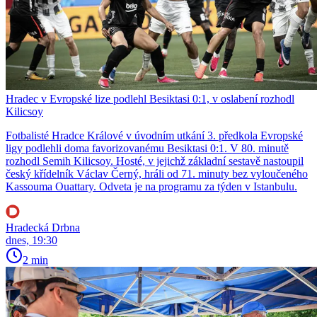
Hradec v Evropské lize podlehl Besiktasi 0:1, v oslabení rozhodl
Kilicsoy
Fotbalisté Hradce Králové v úvodním utkání 3. předkola Evropské
ligy podlehli doma favorizovanému Besiktasi 0:1. V 80. minutě
rozhodl Semih Kilicsoy. Hosté, v jejichž základní sestavě nastoupil
český křídelník Václav Černý, hráli od 71. minuty bez vyloučeného
Kassouma Ouattary. Odveta je na programu za týden v Istanbulu.
Hradecká Drbna
dnes, 19:30
2 min