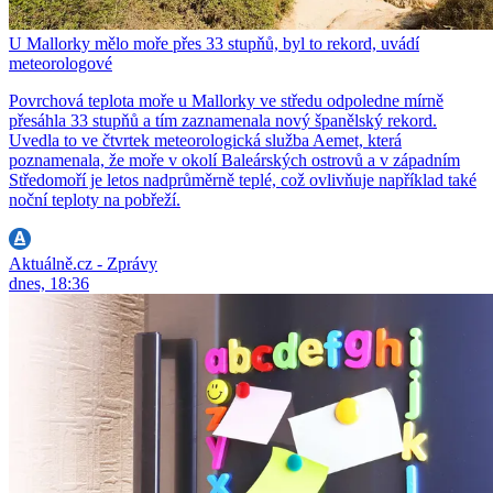
U Mallorky mělo moře přes 33 stupňů, byl to rekord, uvádí
meteorologové
Povrchová teplota moře u Mallorky ve středu odpoledne mírně
přesáhla 33 stupňů a tím zaznamenala nový španělský rekord.
Uvedla to ve čtvrtek meteorologická služba Aemet, která
poznamenala, že moře v okolí Baleárských ostrovů a v západním
Středomoří je letos nadprůměrně teplé, což ovlivňuje například také
noční teploty na pobřeží.
Aktuálně.cz - Zprávy
dnes, 18:36