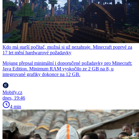
Kdo má starší počítač, možná si už nezahraje. Minecraft poprvé za
17 let mění hardwarové požadavky
Mojang přepsal minimální i doporučené požadavky pro Minecraft:
Java Edition. Minimum RAM vyskočilo ze 2 GB na 8, u
integrované grafiky dokonce na 12 GB.
Mobify.cz
dnes, 19:46
4 min