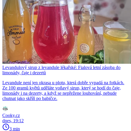
Levandulový sirup z levandule lékařské: Fialová letní zásoba do
limonády, čaje i dezertů
Levandule není jen okrasa u plotu, která dobře vypadá na fotkách.
Ze 100 gramů květů uděláte voňavý sirup, který se hodí do čaje,
limonády i na dezerty, a když se nepřežene louhování, nebude
chutnat jako skříň po babičce.
Cooky.cz
dnes, 19:12
3 min