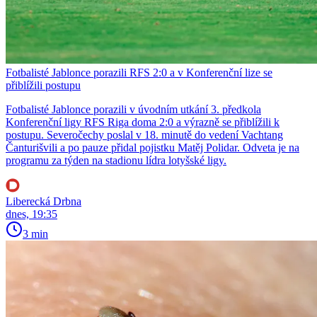
Fotbalisté Jablonce porazili RFS 2:0 a v Konferenční lize se
přiblížili postupu
Fotbalisté Jablonce porazili v úvodním utkání 3. předkola
Konferenční ligy RFS Riga doma 2:0 a výrazně se přiblížili k
postupu. Severočechy poslal v 18. minutě do vedení Vachtang
Čanturišvili a po pauze přidal pojistku Matěj Polidar. Odveta je na
programu za týden na stadionu lídra lotyšské ligy.
Liberecká Drbna
dnes, 19:35
3 min