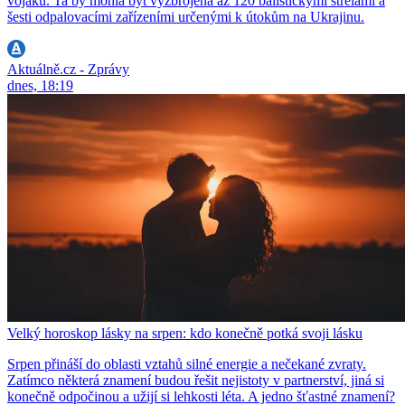
vojáků. Ta by mohla být vyzbrojena až 120 balistickými střelami a
šesti odpalovacími zařízeními určenými k útokům na Ukrajinu.
Aktuálně.cz - Zprávy
dnes, 18:19
Velký horoskop lásky na srpen: kdo konečně potká svoji lásku
Srpen přináší do oblasti vztahů silné energie a nečekané zvraty.
Zatímco některá znamení budou řešit nejistoty v partnerství, jiná si
konečně odpočinou a užijí si lehkosti léta. A jedno šťastné znamení?