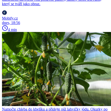
který se tváří jako obraz.
Mobify.cz
dnes, 18:56
4 min
Namočte chleba do kbelíku a přidejte půl lahvičky jódu. Okurky po