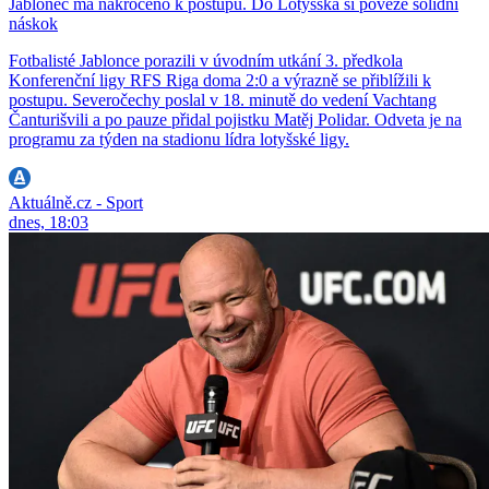
Jablonec má nakročeno k postupu. Do Lotyšska si poveze solidní
náskok
Fotbalisté Jablonce porazili v úvodním utkání 3. předkola
Konferenční ligy RFS Riga doma 2:0 a výrazně se přiblížili k
postupu. Severočechy poslal v 18. minutě do vedení Vachtang
Čanturišvili a po pauze přidal pojistku Matěj Polidar. Odveta je na
programu za týden na stadionu lídra lotyšské ligy.
Aktuálně.cz - Sport
dnes, 18:03