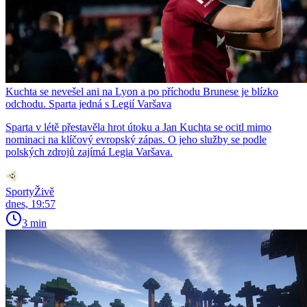
Kuchta se nevešel ani na Lyon a po příchodu Brunese je blízko
odchodu. Sparta jedná s Legií Varšava
Sparta v létě přestavěla hrot útoku a Jan Kuchta se ocitl mimo
nominaci na klíčový evropský zápas. O jeho služby se podle
polských zdrojů zajímá Legia Varšava.
SportyŽivě
dnes, 19:57
3 min