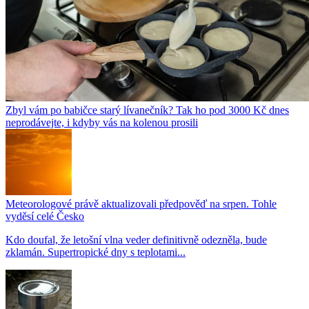
Zbyl vám po babičce starý lívanečník? Tak ho pod 3000 Kč dnes
neprodávejte, i kdyby vás na kolenou prosili
Meteorologové právě aktualizovali předpověď na srpen. Tohle
vyděsí celé Česko
Kdo doufal, že letošní vlna veder definitivně odezněla, bude
zklamán. Supertropické dny s teplotami...