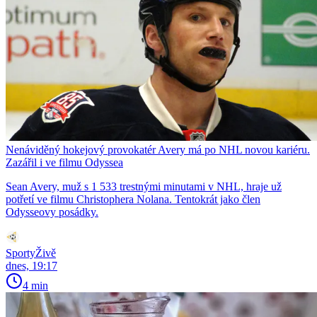
Nenáviděný hokejový provokatér Avery má po NHL novou kariéru.
Zazářil i ve filmu Odyssea
Sean Avery, muž s 1 533 trestnými minutami v NHL, hraje už
potřetí ve filmu Christophera Nolana. Tentokrát jako člen
Odysseovy posádky.
SportyŽivě
dnes, 19:17
4 min