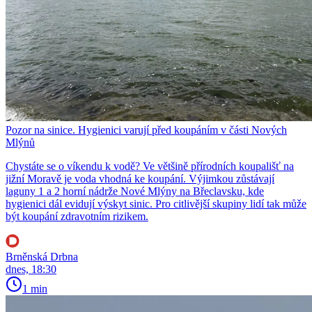
Pozor na sinice. Hygienici varují před koupáním v části Nových
Mlýnů
Chystáte se o víkendu k vodě? Ve většině přírodních koupališť na
jižní Moravě je voda vhodná ke koupání. Výjimkou zůstávají
laguny 1 a 2 horní nádrže Nové Mlýny na Břeclavsku, kde
hygienici dál evidují výskyt sinic. Pro citlivější skupiny lidí tak může
být koupání zdravotním rizikem.
Brněnská Drbna
dnes, 18:30
1 min