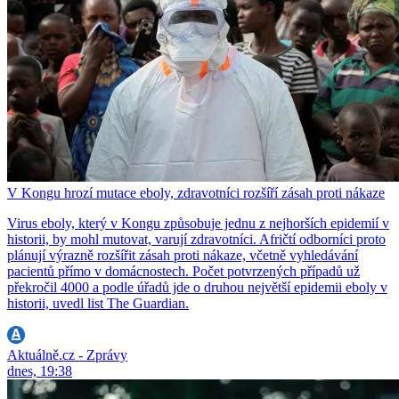
V Kongu hrozí mutace eboly, zdravotníci rozšíří zásah proti nákaze
Virus eboly, který v Kongu způsobuje jednu z nejhorších epidemií v
historii, by mohl mutovat, varují zdravotníci. Afričtí odborníci proto
plánují výrazně rozšířit zásah proti nákaze, včetně vyhledávání
pacientů přímo v domácnostech. Počet potvrzených případů už
překročil 4000 a podle úřadů jde o druhou největší epidemii eboly v
historii, uvedl list The Guardian.
Aktuálně.cz - Zprávy
dnes, 19:38