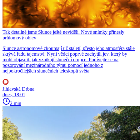
Tak detailně jsme Slunce ještě neviděli. Nové snímky přinesly
průlomový objev
Slunce astronomové zkoumají už staletí, přesto jeho atmosféra stále
skrývá řadu tajemství. Nyní vědci poprvé zachytili jev, který by
mohl objasnit, jak vznikají sluneční erupce. Podívejte se na
pozorování mezinárodního týmu pomocí jednoho z
nejpokročilejších slunečních teleskopů světa.
Jihlavská Drbna
dnes, 18:01
2 min