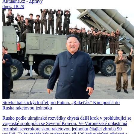
Aktuálně.cz - Zprávy
dnes, 18:29
Stovka balistických střel pro Putina. „Rakeťák“ Kim posílá do
Ruska raketovou jednotku
Rusko podle ukrajinské rozvědky chystá další krok v prohlubující se
vojenské spolupráci se Severní Koreou. Ve Voroněžské oblasti má
rozmístit severokorejskou raketovou jednotku čítající zhruba 90