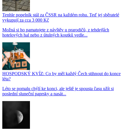
Tenhle popelník stál za ČSSR na každém rohu. Teď jej sběratelé
vykupují za cca 3 000 Kč
Možná si ho pamatujete z návštěv u prarodičů, z tehdejších
hotelových hal nebo z útulných koutků vedle...
HOSPODSKÝ KVÍZ: Co by měl každý Čech stihnout do konce
léta?
Léto se pomalu chýlí ke konci, ale ještě je spousta času užít si
poslední sluneční paprsky a nasát...