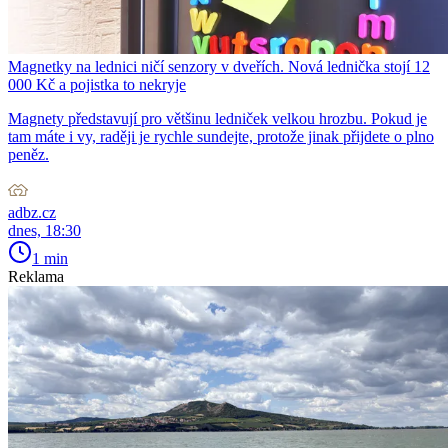
Magnetky na lednici ničí senzory v dveřích. Nová lednička stojí 12
000 Kč a pojistka to nekryje
Magnety představují pro většinu ledniček velkou hrozbu. Pokud je
tam máte i vy, raději je rychle sundejte, protože jinak přijdete o plno
peněz.
adbz.cz
dnes, 18:30
1 min
Reklama