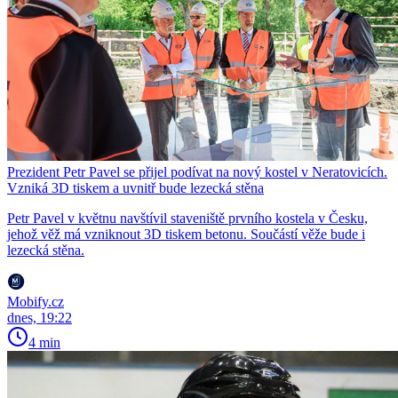
Prezident Petr Pavel se přijel podívat na nový kostel v Neratovicích.
Vzniká 3D tiskem a uvnitř bude lezecká stěna
Petr Pavel v květnu navštívil staveniště prvního kostela v Česku,
jehož věž má vzniknout 3D tiskem betonu. Součástí věže bude i
lezecká stěna.
Mobify.cz
dnes, 19:22
4 min