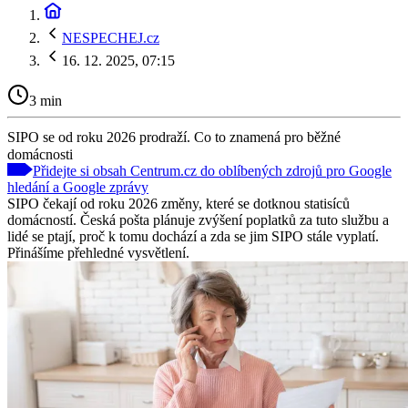
NESPECHEJ.cz
16. 12. 2025, 07:15
3 min
SIPO se od roku 2026 prodraží. Co to znamená pro běžné
domácnosti
Přidejte si obsah Centrum.cz do oblíbených zdrojů pro Google
hledání a Google zprávy
SIPO čekají od roku 2026 změny, které se dotknou statisíců
domácností. Česká pošta plánuje zvýšení poplatků za tuto službu a
lidé se ptají, proč k tomu dochází a zda se jim SIPO stále vyplatí.
Přinášíme přehledné vysvětlení.