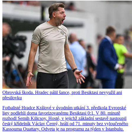
Obrovská škoda. Hradec pálil šance, proti Besiktasi nevyužil ani
přesilovku
Fotbalisté Hradce Králové v úvodním utkání 3. předkola Evropské
ligy podlehli doma favorizovanému Besiktasi 0:1. V 80. minutě
rozhodl Semih Kilicsoy. Hosté, v jejichž základní sestavě nastoupil
český křídelník Václav Černý, hráli od 71. minuty bez vyloučeného
Kassouma Ouattary. Odveta je na programu za týden v Istanbulu.