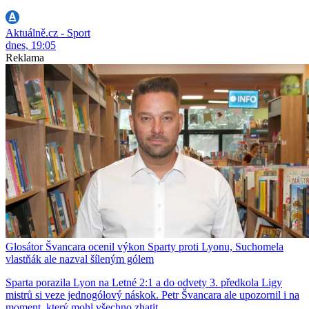
Aktuálně.cz - Sport
dnes, 19:05
Reklama
Glosátor Švancara ocenil výkon Sparty proti Lyonu, Suchomela
vlastňák ale nazval šíleným gólem
Sparta porazila Lyon na Letné 2:1 a do odvety 3. předkola Ligy
mistrů si veze jednogólový náskok. Petr Švancara ale upozornil i na
moment, který mohl všechno zhatit.