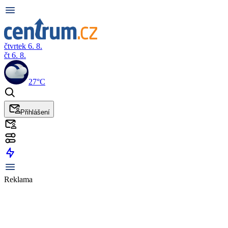
čtvrtek 6. 8.
čt 6. 8.
27°C
Přihlášení
Reklama