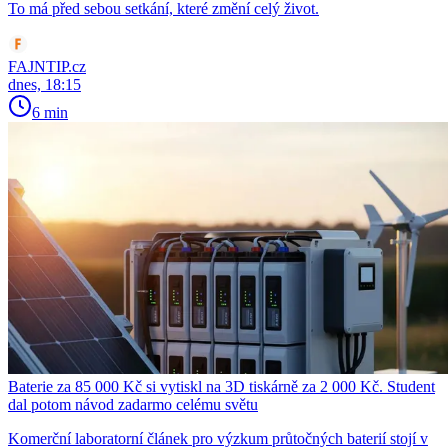
To má před sebou setkání, které změní celý život.
FAJNTIP.cz
dnes, 18:15
6 min
Baterie za 85 000 Kč si vytiskl na 3D tiskárně za 2 000 Kč. Student
dal potom návod zadarmo celému světu
Komerční laboratorní článek pro výzkum průtočných baterií stojí v