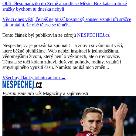
Obří těleso narazilo do Země a zrodil se Měsíc. Bez katastrofické
srážky bychom tu dneska nebyli
Vědci dnes vědí, že náš nejbližší kosmický soused vznikl při srážce
tak brutální, že obě tělesa se téměř...
Tento článek byl publikován ze zdrojů
NESPECHEJ.cz
Nespechej.cz je pozvánka zpomalit – a znovu si všimnout věcí,
které běžně přehlížíme. Web nabízí inspiraci k jednoduššímu,
vědomějšímu životu, který není o výkonech, ale o rovnováze.
Témata se točí kolem zdraví, duševní pohody, rodiny, vztahů i
smysluplného využití času. Namísto radikálních změn...
Všechny články tohoto autora →
Vybrali jsme pro vás
Magazíny a zajímavosti