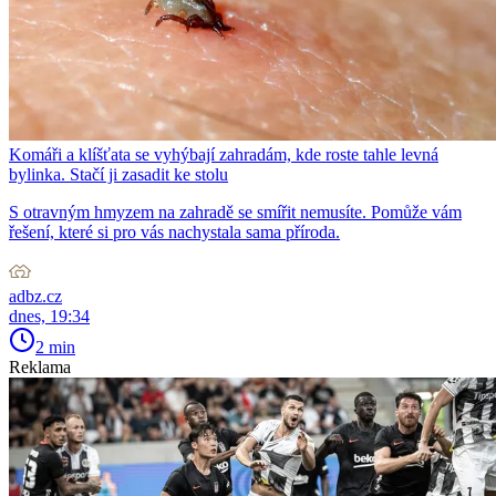
Komáři a klíšťata se vyhýbají zahradám, kde roste tahle levná
bylinka. Stačí ji zasadit ke stolu
S otravným hmyzem na zahradě se smířit nemusíte. Pomůže vám
řešení, které si pro vás nachystala sama příroda.
adbz.cz
dnes, 19:34
2 min
Reklama