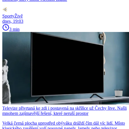
SportyŽivě
dnes, 19:03
3 min
Televize přivrtaná ke zdi i postavená na skříňce už Čechy štve. Našli
mnohem zajímavější řešení, které neruší prostor
Velká černá plocha uprostřed obýváku dráždí čím dál víc lidí. Místo
klasického zavěšení volí posuvné panely, lamely nebo televizor,