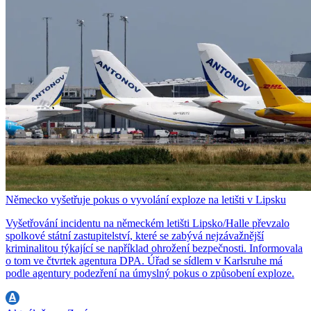
Německo vyšetřuje pokus o vyvolání exploze na letišti v Lipsku
Vyšetřování incidentu na německém letišti Lipsko/Halle převzalo
spolkové státní zastupitelství, které se zabývá nejzávažnější
kriminalitou týkající se například ohrožení bezpečnosti. Informovala
o tom ve čtvrtek agentura DPA. Úřad se sídlem v Karlsruhe má
podle agentury podezření na úmyslný pokus o způsobení exploze.