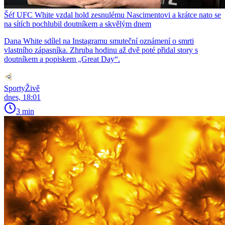
Šéf UFC White vzdal hold zesnulému Nascimentovi a krátce nato se
na sítích pochlubil doutníkem a skvělým dnem
Dana White sdílel na Instagramu smuteční oznámení o smrti
vlastního zápasníka. Zhruba hodinu až dvě poté přidal story s
doutníkem a popiskem „Great Day“.
SportyŽivě
dnes, 18:01
3 min