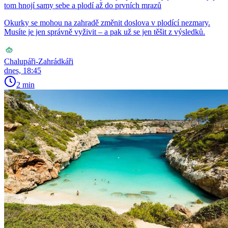
tom hnojí samy sebe a plodí až do prvních mrazů
Okurky se mohou na zahradě změnit doslova v plodící nezmary.
Musíte je jen správně vyživit – a pak už se jen těšit z výsledků.
Chalupáři-Zahrádkáři
dnes, 18:45
2 min