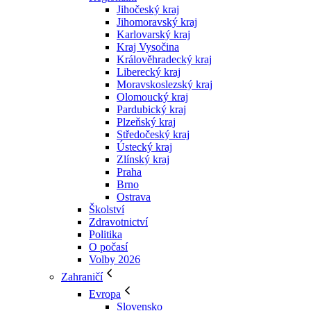
Jihočeský kraj
Jihomoravský kraj
Karlovarský kraj
Kraj Vysočina
Králověhradecký kraj
Liberecký kraj
Moravskoslezský kraj
Olomoucký kraj
Pardubický kraj
Plzeňský kraj
Středočeský kraj
Ústecký kraj
Zlínský kraj
Praha
Brno
Ostrava
Školství
Zdravotnictví
Politika
O počasí
Volby 2026
Zahraničí
Evropa
Slovensko