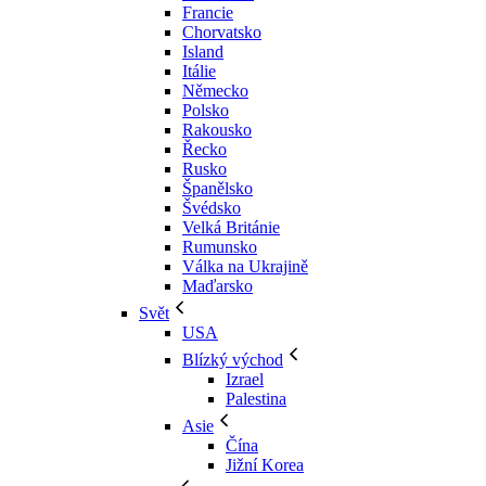
Francie
Chorvatsko
Island
Itálie
Německo
Polsko
Rakousko
Řecko
Rusko
Španělsko
Švédsko
Velká Británie
Rumunsko
Válka na Ukrajině
Maďarsko
Svět
USA
Blízký východ
Izrael
Palestina
Asie
Čína
Jižní Korea