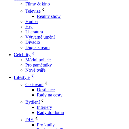
Filmy & kino
Televize
Reality show
Hudba
Hry
Literatura
Výtvarné umění
Divadlo
Digi a stream
Celebrity
Módní policie
Pro pamětníky
Nové tváře
Lifestyle
Cestování
Destinace
Rady na cesty
Bydlení
Interiery
Rady do domu
DIY
Pro kutily