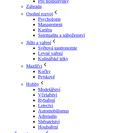
Pro hospodyňky
Zahrada
Osobní rozvoj
Psychologie
Management
Kariéra
Spiritualita a náboženství
Jídlo a vaření
Světová gastronomie
Levné vaření
Kulinářské triky
Mazlíčci
Kočky
Pejskové
Hobby
Modelářství
Včelařství
Rybaření
Letectví
Automobilismus
Adrenalin
Sběratelství
Houbaření