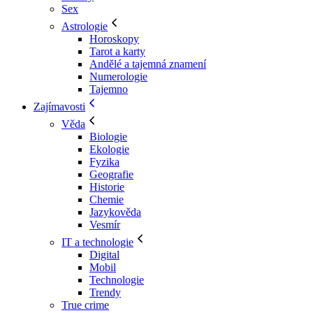
Sex
Astrologie
Horoskopy
Tarot a karty
Andělé a tajemná znamení
Numerologie
Tajemno
Zajímavosti
Věda
Biologie
Ekologie
Fyzika
Geografie
Historie
Chemie
Jazykověda
Vesmír
IT a technologie
Digital
Mobil
Technologie
Trendy
True crime