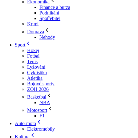
Ekonomika
Finance a burza
Podnikání
Spotřebitel
Krimi
Doprava
Nehody
Sport
Hokej
Fotbal
Tenis
Lyžování
Cyklistika
Atletika
Bojové sporty
ZOH 2026
Basketbal
NBA
Motosport
F1
Auto-moto
Elektromobily
Kultura