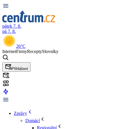
pátek 7. 8.
pá 7. 8.
26°C
Internet
Firmy
Recepty
Slovníky
Přihlášení
Zprávy
Domácí
Regionální