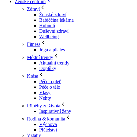
Ženské centrum
Zdraví
Ženské zdraví
Babiččina lékárna
Hubnutí
Duševní zdraví
Wellbeing
Fitness
Jóga a pilates
Módní trendy
Aktuální trendy
Doplňky
Krása
Péče o pleť
Péče o tělo
Vlasy
Nehty
Příběhy ze života
Inspirativní ženy
Rodina & komunita
Výchova
Přátelství
Vztahy