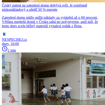
Český patent na zateplení domu dobývá svět. Je extrémně
nízkonákladový a ušetří 50 % energie
Zateplení domu může snížit náklady za vytápění až o 60 procent.
Většina majitelů domů v Česku sahá po polystyrenu, aniž tuší, že
tento dnes zcela běžný materiál vynalezl rodák z Brna.
NESPECHEJ.cz
dnes, 16:00
2 min