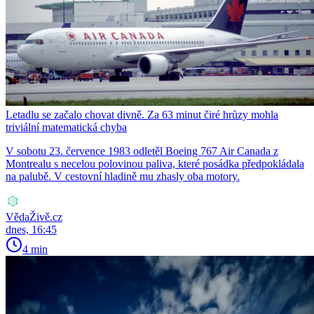
Letadlu se začalo chovat divně. Za 63 minut čiré hrůzy mohla
triviální matematická chyba
V sobotu 23. července 1983 odletěl Boeing 767 Air Canada z
Montrealu s necelou polovinou paliva, které posádka předpokládala
na palubě. V cestovní hladině mu zhasly oba motory.
VědaŽivě.cz
dnes, 16:45
4 min