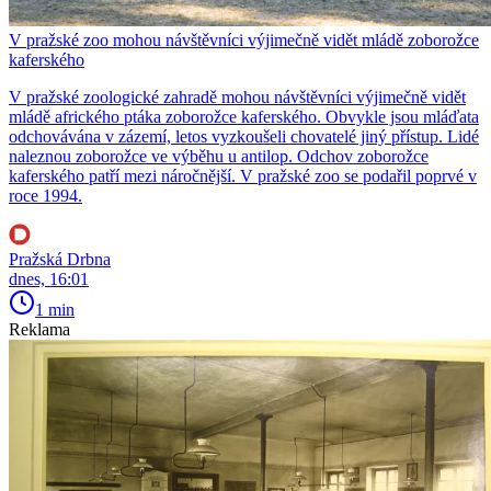
V pražské zoo mohou návštěvníci výjimečně vidět mládě zoborožce
kaferského
V pražské zoologické zahradě mohou návštěvníci výjimečně vidět
mládě afrického ptáka zoborožce kaferského. Obvykle jsou mláďata
odchovávána v zázemí, letos vyzkoušeli chovatelé jiný přístup. Lidé
naleznou zoborožce ve výběhu u antilop. Odchov zoborožce
kaferského patří mezi náročnější. V pražské zoo se podařil poprvé v
roce 1994.
Pražská Drbna
dnes, 16:01
1 min
Reklama