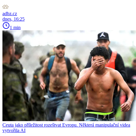
adbz.cz
dnes, 16:25
1 min
Ceuta jako příležitost rozeštvat Evropu. Některá manipulační videa
vytvořila AI