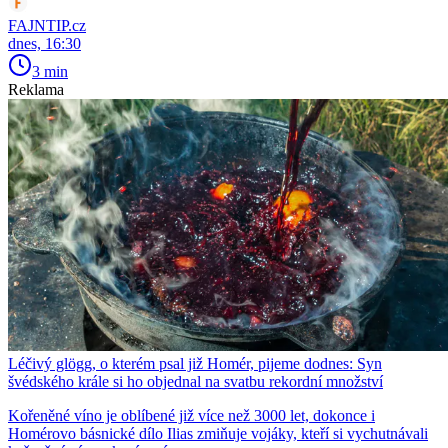
FAJNTIP.cz
dnes, 16:30
3 min
Reklama
Léčivý glögg, o kterém psal již Homér, pijeme dodnes: Syn
švédského krále si ho objednal na svatbu rekordní množství
Kořeněné víno je oblíbené již více než 3000 let, dokonce i
Homérovo básnické dílo Ilias zmiňuje vojáky, kteří si vychutnávali