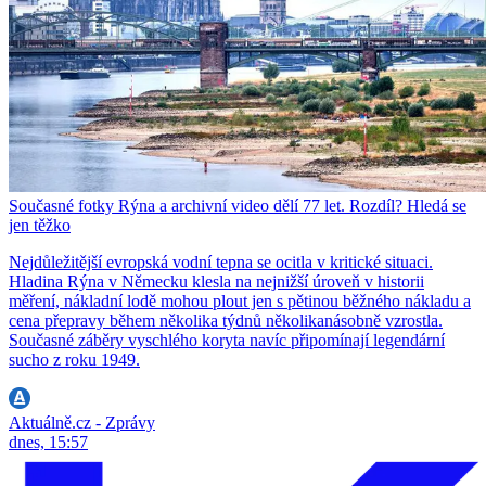
Současné fotky Rýna a archivní video dělí 77 let. Rozdíl? Hledá se
jen těžko
Nejdůležitější evropská vodní tepna se ocitla v kritické situaci.
Hladina Rýna v Německu klesla na nejnižší úroveň v historii
měření, nákladní lodě mohou plout jen s pětinou běžného nákladu a
cena přepravy během několika týdnů několikanásobně vzrostla.
Současné záběry vyschlého koryta navíc připomínají legendární
sucho z roku 1949.
Aktuálně.cz - Zprávy
dnes, 15:57