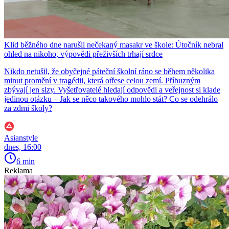
Klid běžného dne narušil nečekaný masakr ve škole: Útočník nebral
ohled na nikoho, výpovědi přeživších trhají srdce
Nikdo netušil, že obyčejné páteční školní ráno se během několika
minut promění v tragédii, která otřese celou zemí. Příbuzným
zbývají jen slzy. Vyšetřovatelé hledají odpovědi a veřejnost si klade
jedinou otázku – Jak se něco takového mohlo stát? Co se odehrálo
za zdmi školy?
Asianstyle
dnes, 16:00
6 min
Reklama