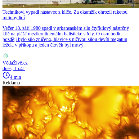
Technikovi vypadl nástavec z klíče. Za okamžik ohrozil raketou
miliony lidí
Večer 18. září 1980 spadl v arkansaském silu čtyřkilový nástrčný
klíč na plášť mezikontinentální balistické střely. O osm hodin
později bylo silo zničeno, hlavice s ničivou silou devíti megatun
ležela v příkopu a jeden člověk byl mrtvý.
VědaŽivě.cz
dnes, 15:41
4 min
Reklama