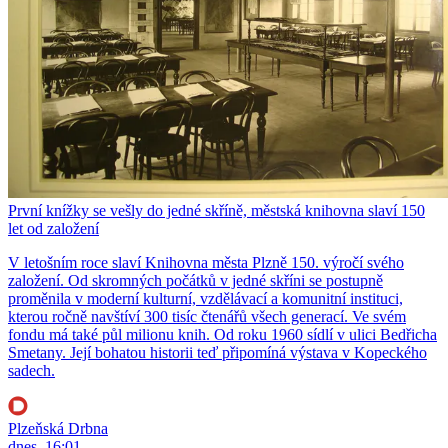
První knížky se vešly do jedné skříně, městská knihovna slaví 150
let od založení
V letošním roce slaví Knihovna města Plzně 150. výročí svého
založení. Od skromných počátků v jedné skříni se postupně
proměnila v moderní kulturní, vzdělávací a komunitní instituci,
kterou ročně navštíví 300 tisíc čtenářů všech generací. Ve svém
fondu má také půl milionu knih. Od roku 1960 sídlí v ulici Bedřicha
Smetany. Její bohatou historii teď připomíná výstava v Kopeckého
sadech.
Plzeňská Drbna
dnes, 16:01