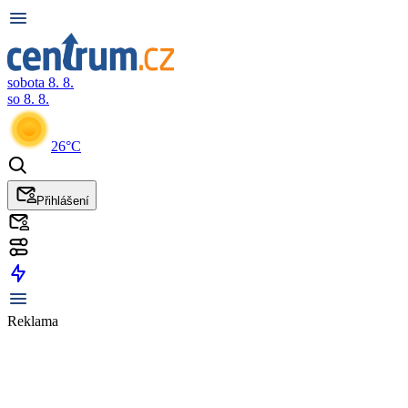
sobota 8. 8.
so 8. 8.
26°C
Přihlášení
Reklama