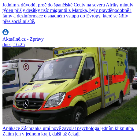
Jedním z důvodů, proč do španělské Ceuty na severu Afriky minulý
týden přišly desítky tisíc migrantů z Maroka, byly pravděpodobně i
fámy a dezinformace o snadném vstupu do Evropy, které se šířily
přes sociální sítě.
Aktuálně.cz - Zprávy
dnes, 16:25
Aplikace Záchranka umí nově zavolat psychologa jedním kliknutím.
Zatím jen v jednom kraji, další už čekají