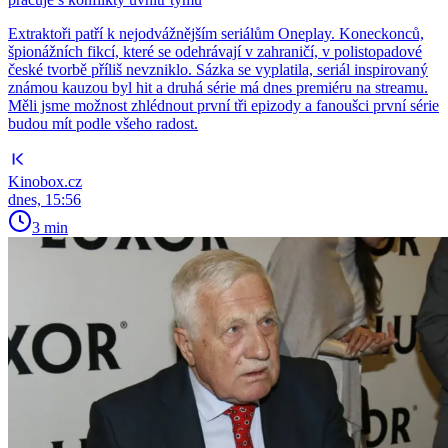
Extraktoři patří k nejodvážnějším seriálům Oneplay. Koneckonců,
špionážních fikcí, které se odehrávají v zahraničí, v polistopadové
české tvorbě příliš nevzniklo. Sázka se vyplatila, seriál inspirovaný
známou kauzou byl hit a druhá série má dnes premiéru na streamu.
Měli jsme možnost zhlédnout první tři epizody a fanoušci první série
budou mít podle všeho radost.
Kinobox.cz
dnes, 15:56
3 min