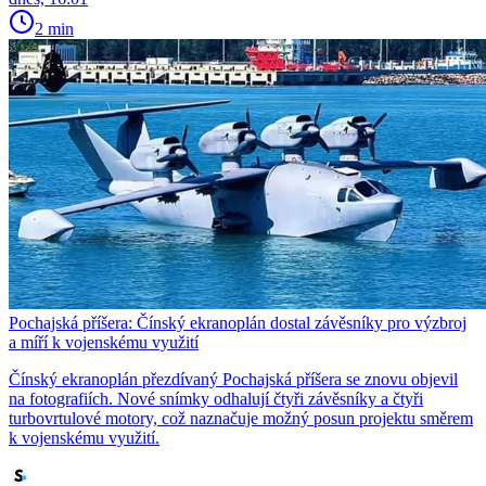
2 min
Pochajská příšera: Čínský ekranoplán dostal závěsníky pro výzbroj
a míří k vojenskému využití
Čínský ekranoplán přezdívaný Pochajská příšera se znovu objevil
na fotografiích. Nové snímky odhalují čtyři závěsníky a čtyři
turbovrtulové motory, což naznačuje možný posun projektu směrem
k vojenskému využití.