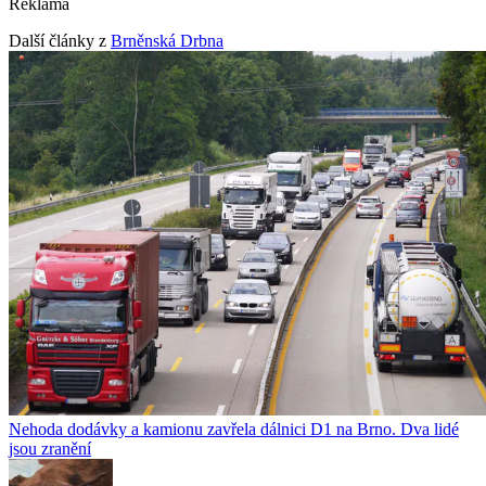
Reklama
Další články z
Brněnská Drbna
Nehoda dodávky a kamionu zavřela dálnici D1 na Brno. Dva lidé
jsou zranění