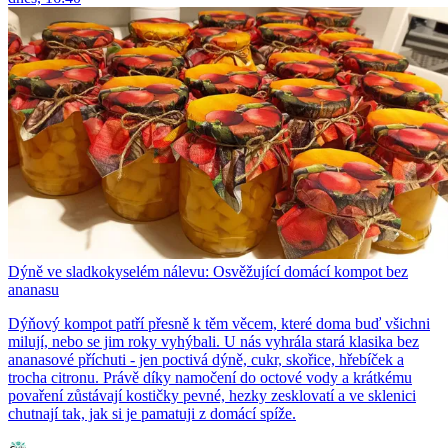
Dýně ve sladkokyselém nálevu: Osvěžující domácí kompot bez
ananasu
Dýňový kompot patří přesně k těm věcem, které doma buď všichni
milují, nebo se jim roky vyhýbali. U nás vyhrála stará klasika bez
ananasové příchuti - jen poctivá dýně, cukr, skořice, hřebíček a
trocha citronu. Právě díky namočení do octové vody a krátkému
povaření zůstávají kostičky pevné, hezky zesklovatí a ve sklenici
chutnají tak, jak si je pamatuji z domácí spíže.