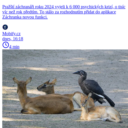
Pražští záchranáři roku 2024 vyjeli k 6 000 psychických krizí, o tisíc
víc než rok předtím. To stálo za rozhodnutím přidat do aplikace
Záchranka novou funkci.
Mobify.cz
dnes, 16:18
4 min