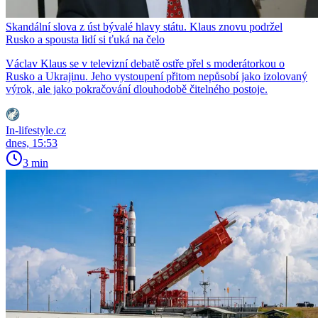
Skandální slova z úst bývalé hlavy státu. Klaus znovu podržel
Rusko a spousta lidí si ťuká na čelo
Václav Klaus se v televizní debatě ostře přel s moderátorkou o
Rusko a Ukrajinu. Jeho vystoupení přitom nepůsobí jako izolovaný
výrok, ale jako pokračování dlouhodobě čitelného postoje.
In-lifestyle.cz
dnes, 15:53
3 min