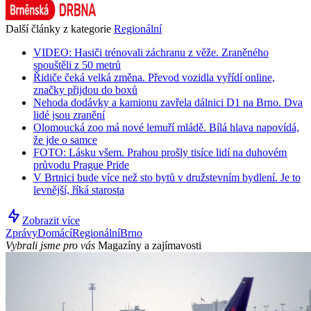
Další články z kategorie
Regionální
VIDEO: Hasiči trénovali záchranu z věže. Zraněného
spouštěli z 50 metrů
Řidiče čeká velká změna. Převod vozidla vyřídí online,
značky přijdou do boxů
Nehoda dodávky a kamionu zavřela dálnici D1 na Brno. Dva
lidé jsou zranění
Olomoucká zoo má nové lemuří mládě. Bílá hlava napovídá,
že jde o samce
FOTO: Lásku všem. Prahou prošly tisíce lidí na duhovém
průvodu Prague Pride
V Brtnici bude více než sto bytů v družstevním bydlení. Je to
levnější, říká starosta
Zobrazit více
Zprávy
Domácí
Regionální
Brno
Vybrali jsme pro vás
Magazíny a zajímavosti