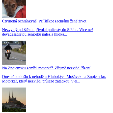
Čtyřnohá ochránkyně. Psí štěkot zachránil ženě život
Nezvyklý psí štěkot přivolal policisty do Střelic. Více než
devadesátiletou seniorku nalezla hlídka...
Na Znojemsku zemřel motorkář. Zřejmě nezvládl řízení
Dnes ráno došlo k nehodě u Hlubokých Mošůvek na Znojemsku.
Motorkář, který nezvládl průjezd zatáčkou, vjel...