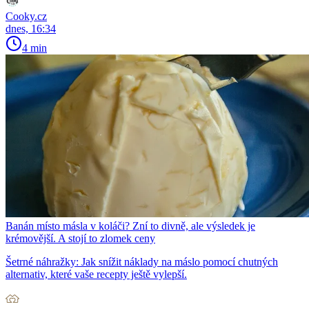
Cooky.cz
dnes, 16:34
4 min
Banán místo másla v koláči? Zní to divně, ale výsledek je
krémovější. A stojí to zlomek ceny
Šetrné náhražky: Jak snížit náklady na máslo pomocí chutných
alternativ, které vaše recepty ještě vylepší.