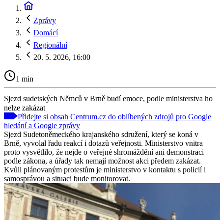
Zprávy
Domácí
Regionální
20. 5. 2026, 16:00
1 min
Sjezd sudetských Němců v Brně budí emoce, podle ministerstva ho
nelze zakázat
Přidejte si obsah Centrum.cz do oblíbených zdrojů pro Google
hledání a Google zprávy
Sjezd Sudetoněmeckého krajanského sdružení, který se koná v
Brně, vyvolal řadu reakcí i dotazů veřejnosti. Ministerstvo vnitra
proto vysvětlilo, že nejde o veřejné shromáždění ani demonstraci
podle zákona, a úřady tak nemají možnost akci předem zakázat.
Kvůli plánovaným protestům je ministerstvo v kontaktu s policií i
samosprávou a situaci bude monitorovat.