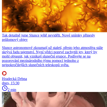
Tak detailně jsme Slunce ještě neviděli. Nové snímky přinesly
průlomový objev
Slunce astronomové zkoumají už staletí, přesto jeho atmosféra stále
skrývá řadu tajemství. Nyní vědci poprvé zachytili jev, který by
mohl objasnit, jak vznikají sluneční erupce. Podívejte se na
pozorování mezinárodního týmu pomocí jednoho z
nejpokročilejších slunečních teleskopů světa.
Hradecká Drbna
dnes, 15:30
2 min