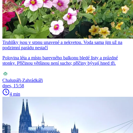
Truhlíky jsou v srpnu unavené a nekvetou. Voda sama jim už na
podzimní parádu nestačí
Polovina léta a místo barevného balkonu bledé listy a prázdné
stonky. Příčinou většinou není sucho; příčiny bývají hned tři.
Chalupáři-Zahrádkáři
dnes, 15:58
4 min