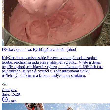
Dětská vzpomínka: Rychlá pěna z bílků a jahod
Když se doma v misce sejde čerstvé ovoce a já nechci zapínat
troubu, přichází na řadu právě tahle pěna z bílků. V létě ji dělám
nejdřív z jahod, teď hlavně z rybízu, a u nás mizí po lžičkách i na
palačinkách. Je rychlá, vystačí si s pár surovinami a díky
našlehaným bílkům má lehkou, nadýchanou strukturu.
Cooky.cz
dnes, 15:28
4 min