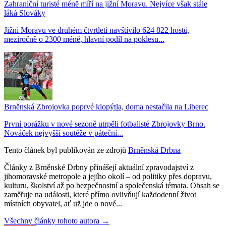
Zahraniční turisté méně míří na jižní Moravu. Nejvíce však stále
láká Slováky
Jižní Moravu ve druhém čtvrtletí navštívilo 624 822 hostů,
meziročně o 2300 méně, hlavní podíl na poklesu...
Brněnská Zbrojovka poprvé klopýtla, doma nestačila na Liberec
První porážku v nové sezoně utrpěli fotbalisté Zbrojovky Brno.
Nováček nejvyšší soutěže v páteční...
Tento článek byl publikován ze zdrojů
Brněnská Drbna
Články z Brněnské Drbny přinášejí aktuální zpravodajství z
jihomoravské metropole a jejího okolí – od politiky přes dopravu,
kulturu, školství až po bezpečnostní a společenská témata. Obsah se
zaměřuje na události, které přímo ovlivňují každodenní život
místních obyvatel, ať už jde o nové...
Všechny články tohoto autora →