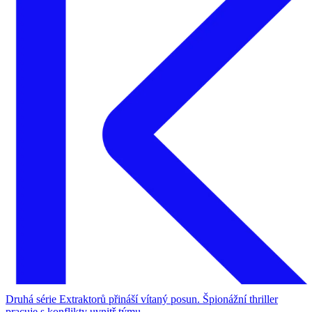
Druhá série Extraktorů přináší vítaný posun. Špionážní thriller
pracuje s konflikty uvnitř týmu