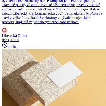
bývalém letišti Hradčany na Českolipsku jen betonové plochy.
Travnaté plochy zůstanou z velké části nedotčené, uvedl v tiskové
zprávě jednatel společnosti Zbyněk Miklík. Firmu Energie Ralsko
založil Liberecký kraj koncem roku 2024. Jejím úkolem je příprava
stavby velké fotovoltaické elektrárny v bývalém vojenském
prostoru, kraji má zajistit energetickou soběstačnost.
Liberecká Drbna
dnes, 16:00
2 min