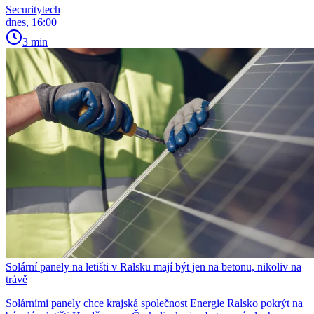
Securitytech
dnes, 16:00
3 min
Solární panely na letišti v Ralsku mají být jen na betonu, nikoliv na
trávě
Solárními panely chce krajská společnost Energie Ralsko pokrýt na