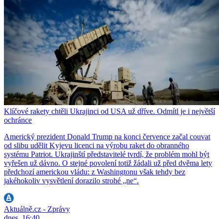
Klíčové rakety chtěli Ukrajinci od USA už dříve. Odmítl je i největší
ochránce
Americký prezident Donald Trump na konci července začal couvat
od slibu udělit Kyjevu licenci na výrobu raket do obranného
systému Patriot. Ukrajinští představitelé tvrdí, že problém mohl být
vyřešen už dávno. O stejné povolení totiž žádali už před dvěma lety
předchozí americkou vládu: z Washingtonu však tehdy bez
jakéhokoliv vysvětlení dorazilo strohé „ne“.
Aktuálně.cz - Zprávy
dnes, 16:40