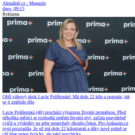
Aktuálně.cz - Magazín
dnes, 09:15
Reklama
Obří váhový skok Lucie Polišenské: Má dole 22 kilo a popsala, jak
se jí změnilo tělo
Lucie Polišenská (40) prochází výraznou životní proměnou. Před
několika měsíci se rozhodla změnit životní styl, začala pravidelně
cvičit a výsledky na sebe nenechaly dlouho čekat. Pro Aplausin.cz
nyní prozradila, že už má dole 22 kilogramů a díky nové rutině se
cítí lépe nejen fyzicky, ale také psychicky.