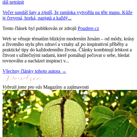
dál netrápit
Večer sundáš šaty a zjistíš, že ramínka vytvořila na těle mapu. Kůže
je červená, horká, napjatá a každý...
Tento článek byl publikován ze zdrojů
Poudree.cz
Web se věnuje tématům blízkým moderním ženám – od módy, krásy
a životního stylu přes zdraví a vztahy až po inspirativní příběhy a
praktické tipy do každodenního života. Články kombinují lehkost a
čtivost s užitečnými radami, které pomáhají pečovat o sebe, hledat
rovnováhu a nacházet inspiraci v...
Všechny články tohoto autora →
Vybrali jsme pro vás
Magazíny a zajímavosti