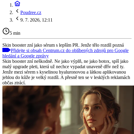
Poudree.cz
9. 7. 2026, 12:11
5 min
Skin booster zní jako sérum s lepším PR. Jenže tělo rozdíl pozná
Přidejte si obsah Centrum.cz do oblíbených zdrojů pro Google
hledání a Google zprávy
Skin booster zní neškodně. Ne jako výplň, ne jako botox, spíš jako
malý upgrade pleti, která už nechce vypadat unaveně dřív než ty.
Jenže mezi sérem s kyselinou hyaluronovou a látkou aplikovanou
jehlou do kůže je velký rozdíl. A přesně ten se v lesklých reklamách
občas ztrácí.