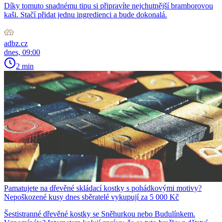
Díky tomuto snadnému tipu si připravíte nejchutnější bramborovou
kaši. Stačí přidat jednu ingredienci a bude dokonalá.
adbz.cz
dnes, 09:00
2 min
Pamatujete na dřevěné skládací kostky s pohádkovými motivy?
Nepoškozené kusy dnes sběratelé vykupují za 5 000 Kč
Šestistranné dřevěné kostky se Sněhurkou nebo Budulínkem.