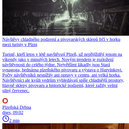
Návštěvy chladného podzemí a pivovarských sklepů frčí v horku
mezi turisty v Plzni
Turisté, kteří letos v létě navštěvují Plzeň, už nepřijíždějí jenom na
víkendy jako v minulých letech. Novým trendem je rozložení
návštěvnosti do celého týdne. Největšími lákadly jsou Stará
synagoga, bednárna plzeňského pivovaru a výstava o Hurvínkovi.
Počty návštěvníků nesnížily ani opravy v centru, ani velká horka.
Návštěvníci ale kvůli vedrům vyhledávají spíše chladnější prostory,
hlavně sklepy pivovaru a historické podzemí, které zažily velmi
silný červenec.
Plzeňská Drbna
dnes, 09:02
2 min