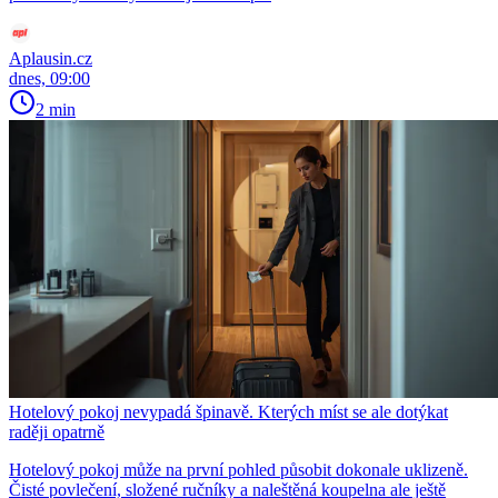
Aplausin.cz
dnes, 09:00
2 min
Hotelový pokoj nevypadá špinavě. Kterých míst se ale dotýkat
raději opatrně
Hotelový pokoj může na první pohled působit dokonale uklizeně.
Čisté povlečení, složené ručníky a naleštěná koupelna ale ještě