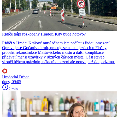
Řidiče trápí rozkopaný Hradec. Kdy bude hotovo?
Řidiči v Hradci Králové musí během léta počítat s řadou omezení.
Opravuje se Gočárův okruh, pracuje se na nadjezdech u Flošny,
probíhá rekonstrukce Malšovického mostu a další komplikace
přidávají menší uzavírky v různých částech města. Část staveb
skončí během prázdnin, některá omezení ale potrvají až do podzimu.
Hradecká Drbna
dnes, 09:05
2 min