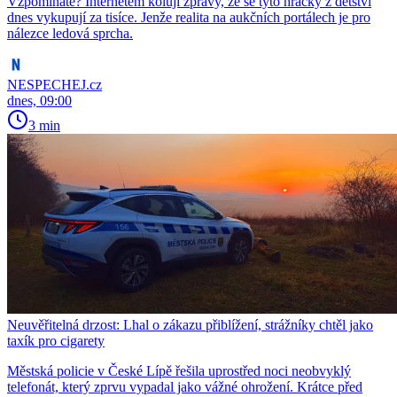
Vzpomínáte? Internetem kolují zprávy, že se tyto hračky z dětství
dnes vykupují za tisíce. Jenže realita na aukčních portálech je pro
nálezce ledová sprcha.
NESPECHEJ.cz
dnes, 09:00
3 min
Neuvěřitelná drzost: Lhal o zákazu přiblížení, strážníky chtěl jako
taxík pro cigarety
Městská policie v České Lípě řešila uprostřed noci neobvyklý
telefonát, který zprvu vypadal jako vážné ohrožení. Krátce před