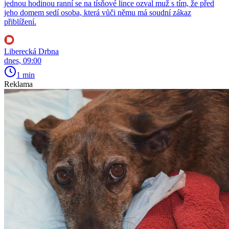
jednou hodinou ranní se na tísňové lince ozval muž s tím, že před
jeho domem sedí osoba, která vůči němu má soudní zákaz
přiblížení.
Liberecká Drbna
dnes, 09:00
1 min
Reklama