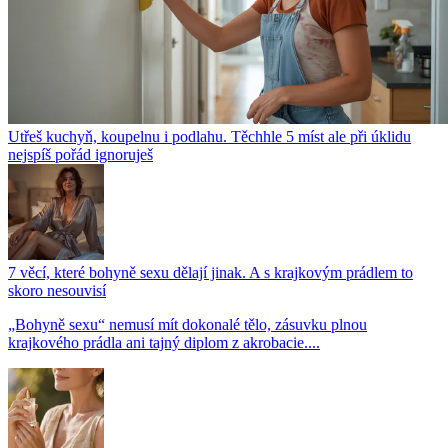
Utřeš kuchyň, koupelnu i podlahu. Těchhle 5 míst ale při úklidu
nejspíš pořád ignoruješ
7 věcí, které bohyně sexu dělají jinak. A s krajkovým prádlem to
skoro nesouvisí
„Bohyně sexu“ nemusí mít dokonalé tělo, zásuvku plnou
krajkového prádla ani tajný diplom z akrobacie....