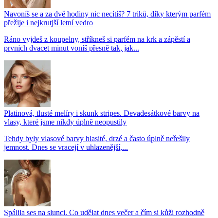
Navoníš se a za dvě hodiny nic necítíš? 7 triků, díky kterým parfém
přežije i nejkrutjší letní vedro
Ráno vyjdeš z koupelny, stříkneš si parfém na krk a zápěstí a
prvních dvacet minut voníš přesně tak, jak...
Platinová, tlusté melíry i skunk stripes. Devadesátkové barvy na
vlasy, které jsme nikdy úplně neopustily
Tehdy byly vlasové barvy hlasité, drzé a často úplně neřešily
jemnost. Dnes se vracejí v uhlazenější,...
Spálila ses na slunci. Co udělat dnes večer a čím si kůži rozhodně