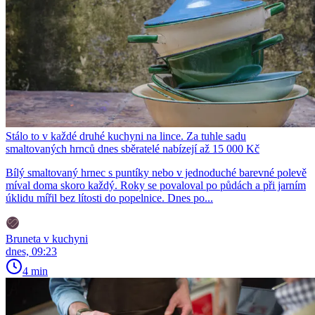
Stálo to v každé druhé kuchyni na lince. Za tuhle sadu
smaltovaných hrnců dnes sběratelé nabízejí až 15 000 Kč
Bílý smaltovaný hrnec s puntíky nebo v jednoduché barevné polevě
míval doma skoro každý. Roky se povaloval po půdách a při jarním
úklidu mířil bez lítosti do popelnice. Dnes po...
Bruneta v kuchyni
dnes, 09:23
4 min