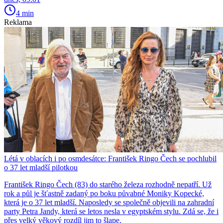
4 min
Reklama
Létá v oblacích i po osmdesátce: František Ringo Čech se pochlubil
o 37 let mladší pilotkou
František Ringo Čech (83) do starého železa rozhodně nepatří. Už
rok a půl je šťastně zadaný po boku půvabné Moniky Kopecké,
která je o 37 let mladší. Naposledy se společně objevili na zahradní
party Petra Jandy, která se letos nesla v egyptském stylu. Zdá se, že i
přes velký věkový rozdíl jim to šlape.