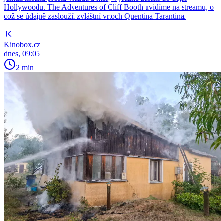
Hollywoodu. The Adventures of Cliff Booth uvidíme na streamu, o
což se údajně zasloužil zvláštní vrtoch Quentina Tarantina.
Kinobox.cz
dnes, 09:05
2 min