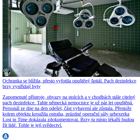
Ochranka se blížila, přesto vyfotila opuštěný špitál. Pach dezinfekce
brzy vystřídají byty
Zapomenuté přístroje, obvazy na stolcích a v chodbách stále citelný
pach dezinfekce. Tahle německá nemocnice je už pár let opuštěná.
Personál ze dne na den odešel, část vybavení ale zůstala. Přestože
kolem objektu kroužila ostraha, prázdné operační sály urbexerka
Lost in Time dokázala zdokumentovat. Brzy tu místo lékařů budou
žít lidé. Tohle je její svědectví.