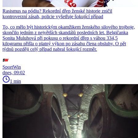
Rasismus na pódiu? Rekordní dřep ženské historie zničil
kontroverzní zásah, policie vyšetřuje šokující případ
To, co mělo být historickým okamžikem ženského silového trojboje,
skončilo jedním z největších skandálů posledních let. Belgičanka
Sonita Muluhová při pokusu o rekordní dřep s váhou 334,5
kilogramu přišla o platný výkon po zásahu člena obsluhy. O pět
týdnů později celý případ nabral šokující rozměr.
SportWin
dnes, 09:02
1 min