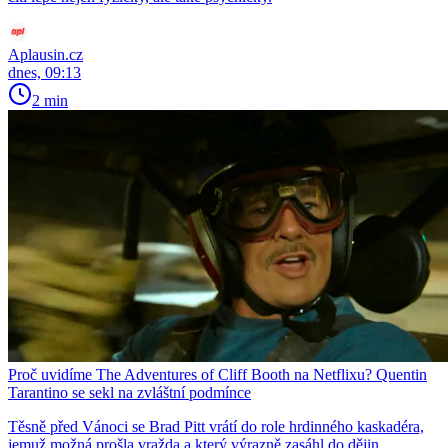
Aplausin.cz
dnes, 09:13
2 min
Proč uvidíme The Adventures of Cliff Booth na Netflixu? Quentin
Tarantino se sekl na zvláštní podmínce
Těsně před Vánoci se Brad Pitt vrátí do role hrdinného kaskadéra,
jemuž možná prošla vražda a který výrazně zasáhl do dějin