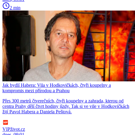
2 min
Jak bydlí Habera: Vila v Hodkovičkách, čtyři koupelny a
kompromis mezi přírodou a Prahou
Přes 300 metrů čtverečních, čtyři koupelny a zahrada, kterou od
centra Prahy dělí čtvrt hodiny jízdy. Tak si ve vile v Hodkovičkách
žijí Pavol Habera a Daniela Peštová.
VIPživot.cz
dnes, 09:01