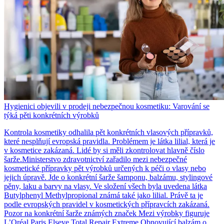
Hygienici objevili v prodeji nebezpečnou kosmetiku: Varování se
týká pěti konkrétních výrobků
Kontrola kosmetiky odhalila pět konkrétních vlasových přípravků,
které nesplňují evropská pravidla. Problémem je látka lilial, která je
v kosmetice zakázaná. Lidé by si měli zkontrolovat hlavně číslo
šarže.Ministerstvo zdravotnictví zařadilo mezi nebezpečné
kosmetické přípravky pět výrobků určených k péči o vlasy nebo
jejich úpravě. Jde o konkrétní šarže šamponu, balzámu, stylingové
pěny, laku a barvy na vlasy. Ve složení všech byla uvedena látka
Butylphenyl Methylpropional známá také jako lilial. Právě ta je
podle evropských pravidel v kosmetických přípravcích zakázaná.
Pozor na konkrétní šarže známých značek Mezi výrobky figuruje
L’Oréal Paris Elseve Total Repair Extreme Obnovující balzám o