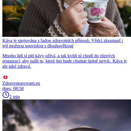
Káva je spojována s řadou zdravotních přínosů. Vědci zkoumají i
její možnou souvislost s dlouhověkostí
Mnoho lidí si pití kávy užívá, a tak kvůli ní chodí do různých
restaurací, aby našli tu, která jim bude chutnat úplně nejvíc. Káva je
ale také zdravá.
Zdravestravovani.eu
dnes, 08:58
2 min