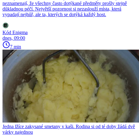
neznamenají, že všechny často dotýkané předměty prošly stejně
důkladnou péčí. Největší pozornost si nezaslouží místa, která
vypadají nejhůř, ale ta, kterých se dotýká každý host.
Kód Enigma
dnes, 09:00
7 min
Jedna lžíce zakysané smetany v kaši. Rodina si od té doby žádá dvě
várky najednou