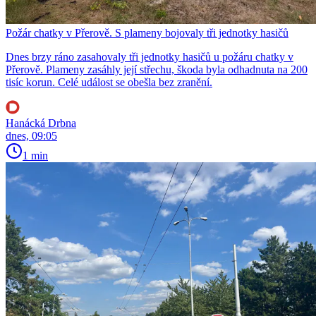
Požár chatky v Přerově. S plameny bojovaly tři jednotky hasičů
Dnes brzy ráno zasahovaly tři jednotky hasičů u požáru chatky v
Přerově. Plameny zasáhly její střechu, škoda byla odhadnuta na 200
tisíc korun. Celé událost se obešla bez zranění.
Hanácká Drbna
dnes, 09:05
1 min