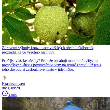
Zdravotní výhody konzumace vlašských ořechů. Odborník
prozradil, na co všechno mají vliv
Proč jíst vlašské ořechy? Protože obsahují mnoho důležitých a
prospěšných látek s pozitivním vlivem na lidské zdraví. Už jen z
toho důvodu si zaslouží své místo v jídelníčku.
Krasnezeny.eu
dnes, 09:28
3 min