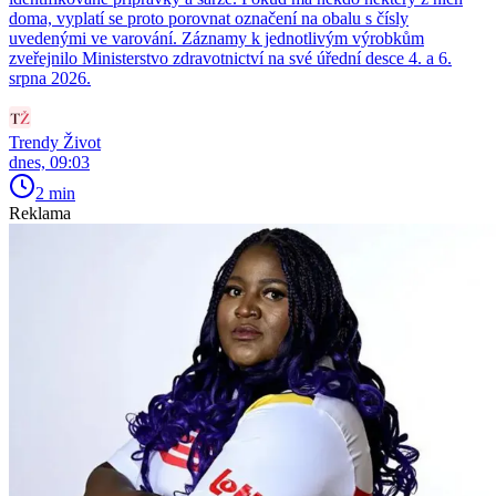
doma, vyplatí se proto porovnat označení na obalu s čísly
uvedenými ve varování. Záznamy k jednotlivým výrobkům
zveřejnilo Ministerstvo zdravotnictví na své úřední desce 4. a 6.
srpna 2026.
Trendy Život
dnes, 09:03
2 min
Reklama