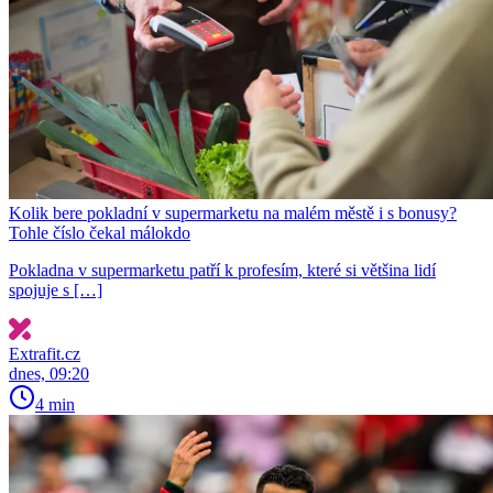
Kolik bere pokladní v supermarketu na malém městě i s bonusy?
Tohle číslo čekal málokdo
Pokladna v supermarketu patří k profesím, které si většina lidí
spojuje s […]
Extrafit.cz
dnes, 09:20
4 min