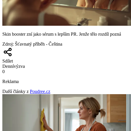
Skin booster zní jako sérum s lepším PR. Jenže tělo rozdíl pozná
Zdroj
:
Šťavnatý příběh - Čeština
Sdílet
Denní
výzva
0
Reklama
Další články z
Poudree.cz