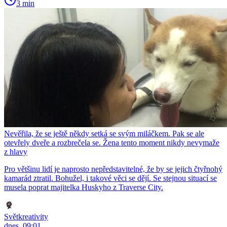
3 min
Nevěřila, že se ještě někdy setká se svým miláčkem. Pak se ale
otevřely dveře a rozbrečela se. Žena tento moment nikdy nevymaže
z hlavy
Pro většinu lidí je naprosto nepředstavitelné, že by se jejich čtyřnohý
kamarád ztratil. Bohužel, i takové věci se dějí. Se stejnou situací se
musela poprat majitelka Huskyho z Traverse City.
Světkreativity
dnes, 09:01