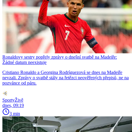
Ronaldovy sestry popřely zprávy o dnešní svatbě na Madeiře:
Žádné datum neexistuje
Cristiano Ronaldo a Georgina Rodríguezová se dnes na Madeiře
nevzali. Zprávy o svatbě stály na řetězci neověřených přepisů, ne na
pozvánce od páru.
SportyŽivě
dnes, 09:19
3 min