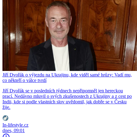
Jiří Dvořák o výjezdu na Ukrajinu, kde viděl samé hrůzy: Vadí mu,
co někteří o válce tvrdí
Jiří Dvořák se v posledních týdnech nepřipomněl jen hereckou
prací. Nedávno mluvil o svých zkušenostech z Ukrajiny a z cest po
Indii, kde si podle vlastních slov uvědomil, jak dobře se v Česku
žije.
In-lifestyle.cz
dnes, 09:01