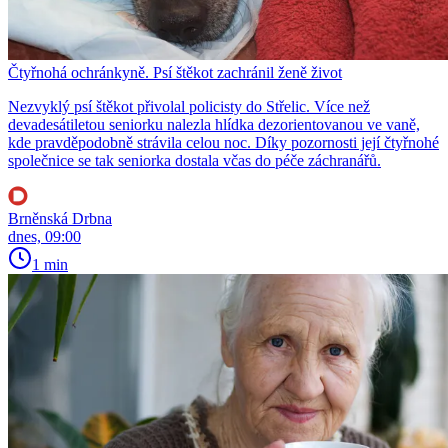
Čtyřnohá ochránkyně. Psí štěkot zachránil ženě život
Nezvyklý psí štěkot přivolal policisty do Střelic. Více než
devadesátiletou seniorku nalezla hlídka dezorientovanou ve vaně,
kde pravděpodobně strávila celou noc. Díky pozornosti její čtyřnohé
společnice se tak seniorka dostala včas do péče záchranářů.
Brněnská Drbna
dnes, 09:00
1 min