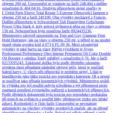
objemu 200 ml. Upozornění se vztahuje na šarži 24K404 s dalším
označením K 404 04/16. Druhým přípravkem stejné značky je
L’Oréal Paris Elseve Total Repair 5 Extreme Obnovující šampon o
objemu 250 ml a šarži 24S100. Oba výrobky pocházejí z Francie.
Dalším přípravkem je Schwarzkopf Taft Haarstyling Gelschaum
Power Ultra Stark 4, tedy gelová stylingová pěna na vlasy o objemu
150 ml. Nebezpečnou byla označena šarže 0924435236.
Ministerstvo zároveň upozornilo na Toni and Guy Glamour Firm
Hold Hairspray, lak na vlasy o objemu 250 ml, u něhož je na spodní
straně obalu uveden kód 4 073 6 FL 09 36. Mezi závadnými
výrobky je také barva na vlasy Pátým výrobkem je Syoss
Professional Performance Oleo Intense Permanent Oil Color Double
Oil Booster v odstínu Teplý měděný s označením 6 76. Jde o šarži
0215X95243. Zakázaná složka byla podle úředního záznamu
uvedena mezi přísadami následné olejové péče, která je součástí
balení barvy. U všech pěti přípravků je problém stejný. Lilial je
klasifikován jako látka toxická pro reprodukci kategorie 1B a nesmí
se používat jako přísada kosmetických výrobků. Ministerstvo uvádí,
že výjimka pro její použití nebyla schválena a její přítomnost proto
znamená porušení evropského nařízení o kosmetických přípravcích.
Podle úředních dokumentů byla toxicita pro reprodukci prokázána
při testech na zvířatech a použití látky představuje riziko pro lidské
zdraví. Rozhodující je číslo šarže Upozornění se nevztahuje
automaticky na všechny výrobky uvedených značek, ale na přesně
identifikované přípravky a šarže. Pokud má někdo některý z nich