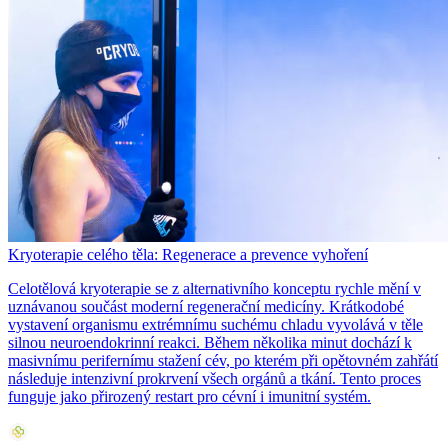
Kryoterapie celého těla: Regenerace a prevence vyhoření
Celotělová kryoterapie se z alternativního konceptu rychle mění v
uznávanou součást moderní regenerační medicíny. Krátkodobé
vystavení organismu extrémnímu suchému chladu vyvolává v těle
silnou neuroendokrinní reakci. Během několika minut dochází k
masivnímu perifernímu stažení cév, po kterém při opětovném zahřátí
následuje intenzivní prokrvení všech orgánů a tkání. Tento proces
funguje jako přirozený restart pro cévní i imunitní systém.