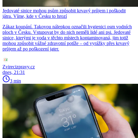
Jedovaté sinice mohou psům způsobit krvavý průjem i poškodit
játra. Víme, kde v Česku to hrozí
Zákaz koupání. Takovou nálepkou označili hygienici osm vodních
ploch v Česku. Vstupovat by do nich neměli lidé ani psi. Jedovaté
sinice, kterými je voda v těchto místech kontaminovaná, jim totiž
mohou způsobit vážné zdravotní potíže – od vyrážky přes krvavý
průjem až po poškození jater.
Zvirecizpravy.cz
dnes, 21:31
3 min