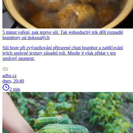
5 minut vaření, pak teprve sůl. Tak jednoduchý trik dělí rozpadlé
brambory od dokonalých
Sůl hraje při zvýrazňování přirozené chuti brambor a zajišťování
jejich správné textury zásadní roli. Musíte ji však přidat v ten
správný moment.
adbz.cz
dnes, 20:40
2 min