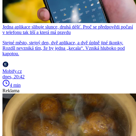
Jedna aplikace slibuje slunce, druhá déšť. Proč se předpovědi počasí
v telefonu tak liší a která má pravdu
Stejné město, stejný den, dvě aplikace, a dvě úplně jiné ikonky.
Rozdíl nevzniká tím, že by jedna „kecala“. Vzniká hluboko pod
kapotou.
Mobify.cz
dnes, 20:42
4 min
Reklama