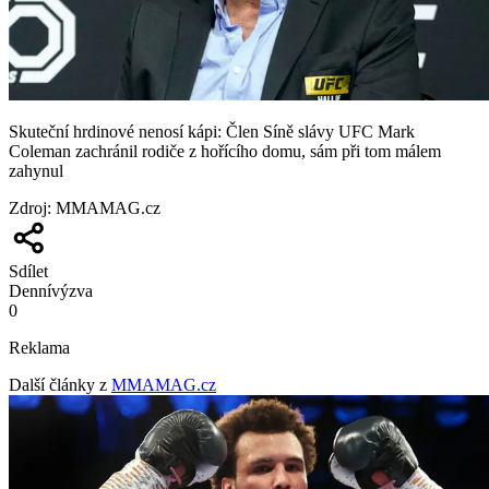
Skuteční hrdinové nenosí kápi: Člen Síně slávy UFC Mark
Coleman zachránil rodiče z hořícího domu, sám při tom málem
zahynul
Zdroj
:
MMAMAG.cz
Sdílet
Denní
výzva
0
Reklama
Další články z
MMAMAG.cz