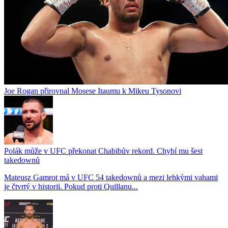
Joe Rogan přirovnal Mosese Itaumu k Mikeu Tysonovi
Polák může v UFC překonat Chabibův rekord. Chybí mu šest
takedownů
Mateusz Gamrot má v UFC 54 takedownů a mezi lehkými vahami
je čtvrtý v historii. Pokud proti Quillanu...