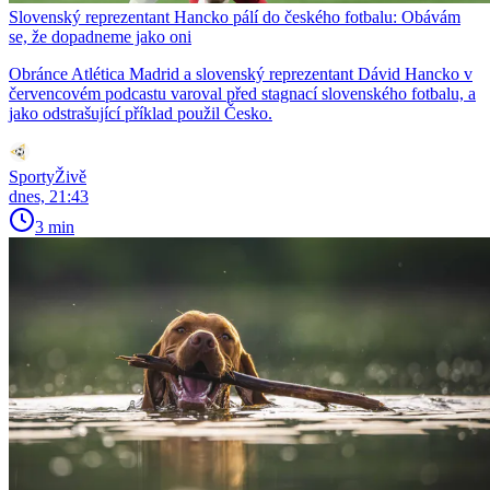
Slovenský reprezentant Hancko pálí do českého fotbalu: Obávám
se, že dopadneme jako oni
Obránce Atlética Madrid a slovenský reprezentant Dávid Hancko v
červencovém podcastu varoval před stagnací slovenského fotbalu, a
jako odstrašující příklad použil Česko.
SportyŽivě
dnes, 21:43
3 min