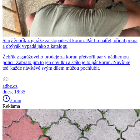
Starý žebřík z garáže za stopadesát korun. Pár ho natřel, přidal prkna
a obývák vypadá jako z katalogu
Žebřík z garážového prodeje za korun přetvořil pár v nádhernou
polici. Zabralo jim to jen chvilku a stálo je to pár korun. Navíc se
teď každé návštěvě svým dílem můžou pochlubit.
adbz.cz
dnes, 18:35
2 min
Reklama