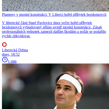
Plameny v mostní konstrukci: V Liberci hořel příbytek bezdomovců
V liberecké části Staré Pavlovice dnes večer hořel příbytek
bezdomovců vybudovaný přímo uvnitř mostní konstrukce. Zásah
profesionálních jednotek zamezil dalším škodám a požár se podařilo
rychle zlikvidovat.
Liberecká Drbna
dnes, 18:52
1 min