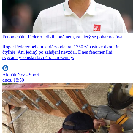
Fenomenální Federer udivil i počinem, za který se pohár nedává
Roger Federer během kariéry odehrál 1750 zápasů ve dvouhře a
čtyřhře. Ani jediný po zahájení nevzdal. Dnes fenomenální
švýcarský tenista slaví 45. narozeniny.
Aktuálně.cz - Sport
dnes, 18:50