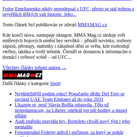
Fedor Emelianenko nikdy nepodepsal s UFC, přesto se stal jednou z
největších těžkých vah historie. Jeho...
Tento článek byl publikován ze zdrojů
MMAMAG.cz
Kde končí slova, nastupuje oktagon. MMA Mag.cz sleduje svět
smíšených bojových umění bez servítků – přináší novinky, rozbory
zápasů, přestupy, statistiky i zákulisní dění ze světa, kde rozhodují
vteřiny, taktika a tvrdý trénink. Čtenáři se dostanou k informacím o
domácí i světové scéně – od UFC...
Všechny články tohoto autora →
Další články z kategorie
Sport
Nejdůležitější podpis roku? Pogačarův dědic Del Toro se
zavázal UAE Team Emirates až do roku 2031
Ukazuje se, proč Slavia Bořila odstavila. Tělo už
nespolupracuje, za Liberec odehrál jen půl hodiny a musel
střídat
Audi změnilo pravidla hry. Bortoleto chválí nový tým i jeho
mentalitu
Fenomenální Federer udivil i počinem, za který se pohár