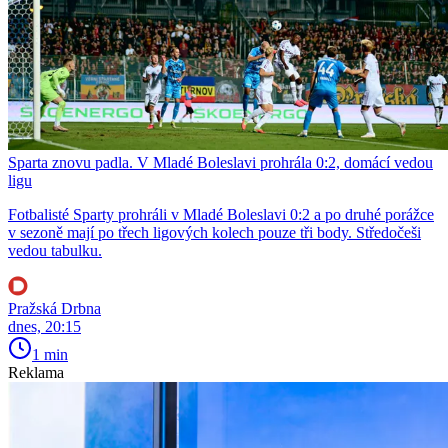
Sparta znovu padla. V Mladé Boleslavi prohrála 0:2, domácí vedou
ligu
Fotbalisté Sparty prohráli v Mladé Boleslavi 0:2 a po druhé porážce
v sezoně mají po třech ligových kolech pouze tři body. Středočeši
vedou tabulku.
Pražská Drbna
dnes, 20:15
1 min
Reklama