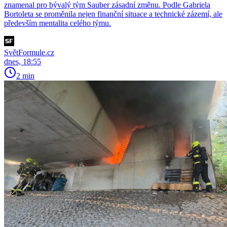
znamenal pro bývalý tým Sauber zásadní změnu. Podle Gabriela
Bortoleta se proměnila nejen finanční situace a technické zázemí, ale
především mentalita celého týmu.
SvětFormule.cz
dnes, 18:55
2 min