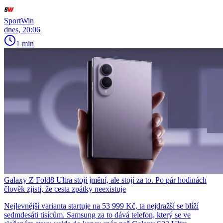
SportWin
dnes, 20:06
1 min
Galaxy Z Fold8 Ultra stojí jmění, ale stojí za to. Po pár hodinách
člověk zjistí, že cesta zpátky neexistuje
Nejlevnější varianta startuje na 53 999 Kč, ta nejdražší se blíží
sedmdesáti tisícům. Samsung za to dává telefon, který se ve