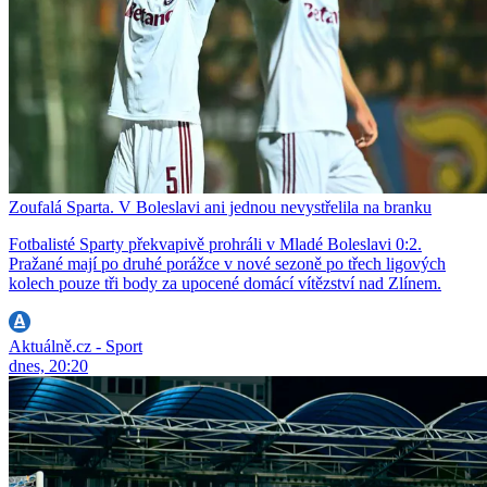
Zoufalá Sparta. V Boleslavi ani jednou nevystřelila na branku
Fotbalisté Sparty překvapivě prohráli v Mladé Boleslavi 0:2.
Pražané mají po druhé porážce v nové sezoně po třech ligových
kolech pouze tři body za upocené domácí vítězství nad Zlínem.
Aktuálně.cz - Sport
dnes, 20:20