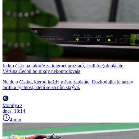
Jedno číslo na faktuře za internet prozradí, jestli (ne)přeplácíte.
Většina Čechů ho nikdy nekontrolovala
Nejde o částku, kterou každý měsíc zaplatíte. Rozhodující je název
tarifu a rychlost, která se za ním skrývá.
Mobify.cz
dnes, 18:14
4 min