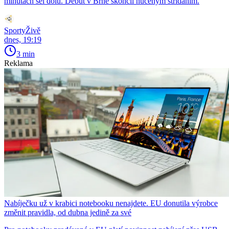
minutách šel dolů. Debut v Brně skončil nuceným střídáním.
SportyŽivě
dnes, 19:19
3 min
Reklama
Nabíječku už v krabici notebooku nenajdete. EU donutila výrobce
změnit pravidla, od dubna jedině za své