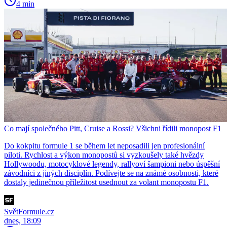
4 min
Co mají společného Pitt, Cruise a Rossi? Všichni řídili monopost F1
Do kokpitu formule 1 se během let neposadili jen profesionální
piloti. Rychlost a výkon monopostů si vyzkoušely také hvězdy
Hollywoodu, motocyklové legendy, rallyoví šampioni nebo úspěšní
závodníci z jiných disciplín. Podívejte se na známé osobnosti, které
dostaly jedinečnou příležitost usednout za volant monopostu F1.
SvětFormule.cz
dnes, 18:09