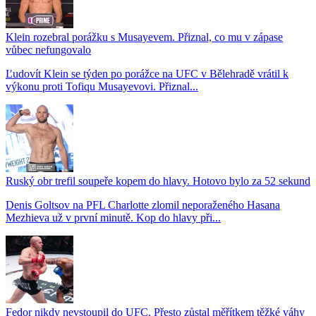
Klein rozebral porážku s Musayevem. Přiznal, co mu v zápase
vůbec nefungovalo
Ľudovít Klein se týden po porážce na UFC v Bělehradě vrátil k
výkonu proti Tofiqu Musayevovi. Přiznal...
Ruský obr trefil soupeře kopem do hlavy. Hotovo bylo za 52 sekund
Denis Goltsov na PFL Charlotte zlomil neporaženého Hasana
Mezhieva už v první minutě. Kop do hlavy při...
Fedor nikdy nevstoupil do UFC. Přesto zůstal měřítkem těžké váhy