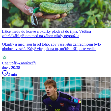
Lžíce medu do konve a okurky plodí až do října. Většina
zahrádkářů přitom med na záhon nikdy nepoužila
Okurky a med jsou tu od toho, aby vaše letní zahradničení bylo
plodné i veselé. Když víte, jak na to, určitě nešlápnete vedle.
Chalupáři-Zahrádkáři
dnes, 20:38
2 min