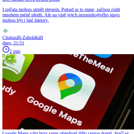
I rajčata mohou utrpět stresem. Pokud se to stane, začnou rodit
mnohem méně plodů. Ale na vině jejich neuspokojivého stavu
mohou být i jiné faktory.
Chalupáři-Zahrádkáři
dnes, 21:51
2 min
Google Mapy vám brzy samy objednají jídlo cestou domů. Stačí se