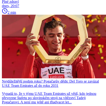
Plné zdraví
dnes, 20:07
2 min
Nejdůležitější podpis roku? Pogačarův dědic Del Toro se zavázal
UAE Team Emirates až do roku 2031
Vypadá to, že v týmu UAE Team Emirates už vědí, kdo jednou
převezme štafetu po slovinském stroji na vítězství Tadeji
Pogačarovi. A není mu ještě ani třiadvacet let...