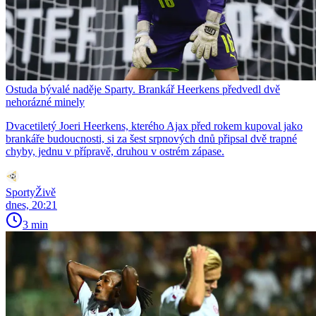
Ostuda bývalé naděje Sparty. Brankář Heerkens předvedl dvě
nehorázné minely
Dvacetiletý Joeri Heerkens, kterého Ajax před rokem kupoval jako
brankáře budoucnosti, si za šest srpnových dnů připsal dvě trapné
chyby, jednu v přípravě, druhou v ostrém zápase.
SportyŽivě
dnes, 20:21
3 min