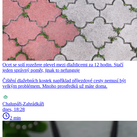
Ocet se solí rozežere plevel mezi dlaždicemi za 12 hodin. Stačí
jeden správný poměr, jinak to nefunguje
Čištění dlažebních kostek například příjezdové cesty nemusí být
velkým problémem. Mnoho prostředků už máte doma.
Chalupáři-Zahrádkáři
dnes, 18:28
2 min