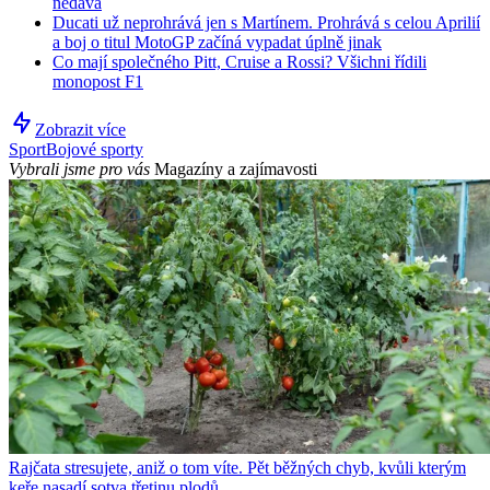
nedává
Ducati už neprohrává jen s Martínem. Prohrává s celou Aprilií
a boj o titul MotoGP začíná vypadat úplně jinak
Co mají společného Pitt, Cruise a Rossi? Všichni řídili
monopost F1
Zobrazit více
Sport
Bojové sporty
Vybrali jsme pro vás
Magazíny a zajímavosti
Rajčata stresujete, aniž o tom víte. Pět běžných chyb, kvůli kterým
keře nasadí sotva třetinu plodů