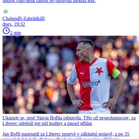
budou vám dělat radost po opravdu dlouhá léta.
Chalupáři-Zahrádkáři
dnes, 19:32
2 min
Ukazuje se, proč Slavia Bořila odstavila. Tělo už nespolupracuje, za
Liberec odehrál jen půl hodiny a musel střídat
Jan Bořil nastoupil za Liberec poprvé v základní sestavě, a po 35