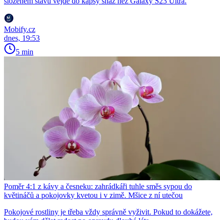
složeném stavu vejde do kapsy snáz než Galaxy S23 Ultra.
Mobify.cz
dnes, 19:53
5 min
Poměr 4:1 z kávy a česneku: zahrádkáři tuhle směs sypou do
květináčů a pokojovky kvetou i v zimě. Mšice z ní utečou
Pokojové rostliny je třeba vždy správně vyživit. Pokud to dokážete,