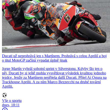
Ducati už neprohrává jen s Martínem. Prohrává s celou Aprilií a boj
o titul MotoGP začíná vypadat úplně jinak
Jorge Martín vyhrál sobotní sprint v Silverstonu. Kdyby šlo jen o
něj, Ducati by si ještě mohla vysvětlovat výsledek kvalitou jednoho
jezdce. Jenže za Martínem nepřijela další Ducati. Přijel Ai Ogura na
Trackhouse Aprilii. A za ním Marco Bezzecchi na druhé tovární
Aprilii.
Vše o sportu
dnes, 18:11