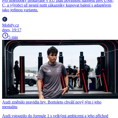
Pro notebooky prodávané v EU platí povinnost nabíjení přes USB-
C, a výrobci už nesmí nutit zákazníky kupovat balení s adaptérem
jako jedinou variantu.
Mobify.cz
dnes, 19:17
5 min
Audi změnilo pravidla hry. Bortoleto chválí nový tým i jeho
mentalitu
Audi vstoupilo do formule 1 s velkými ambicemi a jeho příchod