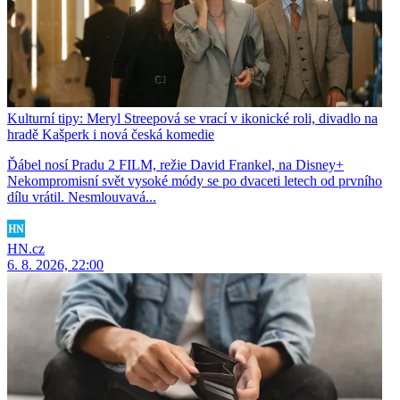
Kulturní tipy: Meryl Streepová se vrací v ikonické roli, divadlo na
hradě Kašperk i nová česká komedie
Ďábel nosí Pradu 2 FILM, režie David Frankel, na Disney+
Nekompromisní svět vysoké módy se po dvaceti letech od prvního
dílu vrátil. Nesmlouvavá...
HN.cz
6. 8. 2026, 22:00