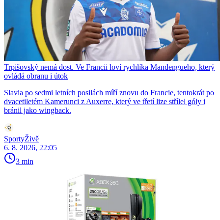
Trpišovský nemá dost. Ve Francii loví rychlíka Mandengueho, který
ovládá obranu i útok
Slavia po sedmi letních posilách míří znovu do Francie, tentokrát po
dvacetiletém Kamerunci z Auxerre, který ve třetí lize střílel góly i
bránil jako wingback.
SportyŽivě
6. 8. 2026, 22:05
3 min