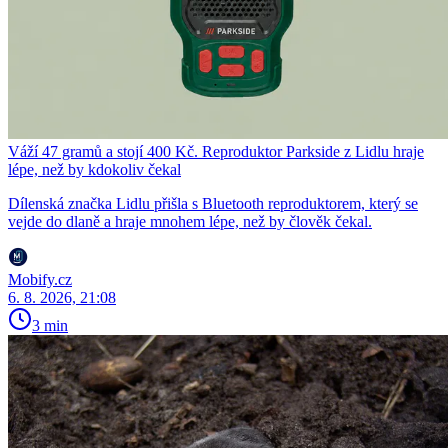
Váží 47 gramů a stojí 400 Kč. Reproduktor Parkside z Lidlu hraje
lépe, než by kdokoliv čekal
Dílenská značka Lidlu přišla s Bluetooth reproduktorem, který se
vejde do dlaně a hraje mnohem lépe, než by člověk čekal.
Mobify.cz
6. 8. 2026, 21:08
3 min