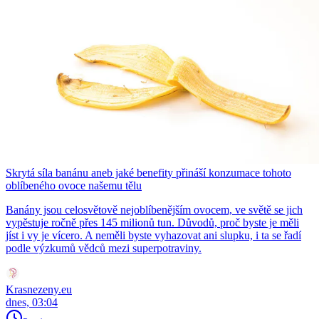
Skrytá síla banánu aneb jaké benefity přináší konzumace tohoto
oblíbeného ovoce našemu tělu
Banány jsou celosvětově nejoblíbenějším ovocem, ve světě se jich
vypěstuje ročně přes 145 milionů tun. Důvodů, proč byste je měli
jíst i vy je vícero. A neměli byste vyhazovat ani slupku, i ta se řadí
podle výzkumů vědců mezi superpotraviny.
Krasnezeny.eu
dnes, 03:04