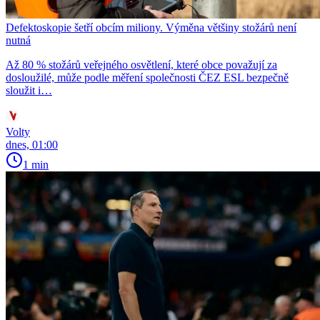
Defektoskopie šetří obcím miliony. Výměna většiny stožárů není
nutná
Až 80 % stožárů veřejného osvětlení, které obce považují za
dosloužilé, může podle měření společnosti ČEZ ESL bezpečně
sloužit i…
Volty
dnes, 01:00
1 min