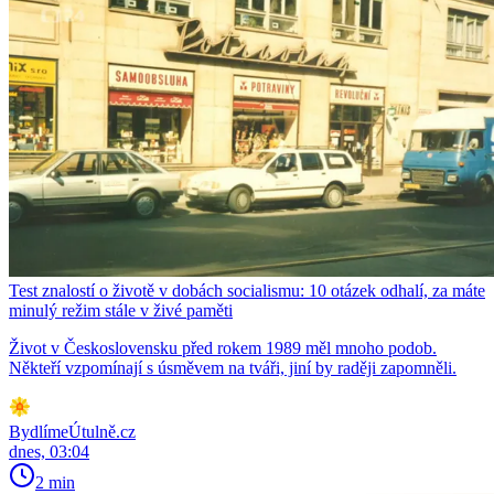
Test znalostí o životě v dobách socialismu: 10 otázek odhalí, za máte
minulý režim stále v živé paměti
Život v Československu před rokem 1989 měl mnoho podob.
Někteří vzpomínají s úsměvem na tváři, jiní by raději zapomněli.
BydlímeÚtulně.cz
dnes, 03:04
2 min