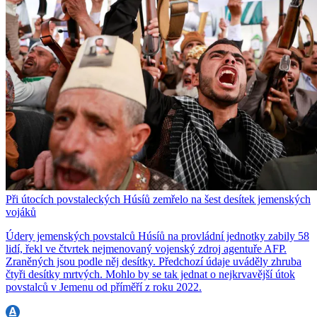
Při útocích povstaleckých Húsíů zemřelo na šest desítek jemenských
vojáků
Údery jemenských povstalců Húsíů na provládní jednotky zabily 58
lidí, řekl ve čtvrtek nejmenovaný vojenský zdroj agentuře AFP.
Zraněných jsou podle něj desítky. Předchozí údaje uváděly zhruba
čtyři desítky mrtvých. Mohlo by se tak jednat o nejkrvavější útok
povstalců v Jemenu od příměří z roku 2022.