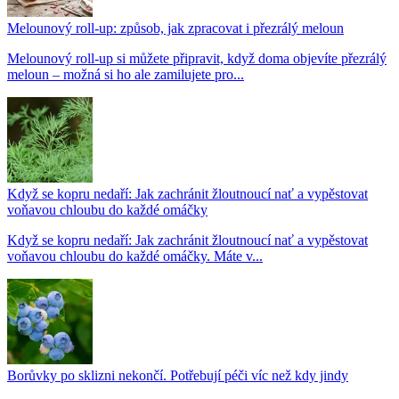
Melounový roll-up: způsob, jak zpracovat i přezrálý meloun
Melounový roll-up si můžete připravit, když doma objevíte přezrálý
meloun – možná si ho ale zamilujete pro...
Když se kopru nedaří: Jak zachránit žloutnoucí nať a vypěstovat
voňavou chloubu do každé omáčky
Když se kopru nedaří: Jak zachránit žloutnoucí nať a vypěstovat
voňavou chloubu do každé omáčky. Máte v...
Borůvky po sklizni nekončí. Potřebují péči víc než kdy jindy