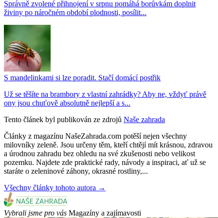
Správně zvolené přihnojení v srpnu pomáhá borůvkám doplnit
živiny po náročném období plodnosti, posílit...
S mandelinkami si lze poradit. Stačí domácí postřik
Už se těšíte na brambory z vlastní zahrádky? Aby ne, vždyť právě
ony jsou chuťově absolutně nejlepší a s...
Tento článek byl publikován ze zdrojů
Naše zahrada
Články z magazínu NašeZahrada.com potěší nejen všechny
milovníky zeleně. Jsou určeny těm, kteří chtějí mít krásnou, zdravou
a úrodnou zahradu bez ohledu na své zkušenosti nebo velikost
pozemku. Najdete zde praktické rady, návody a inspiraci, ať už se
staráte o zeleninové záhony, okrasné rostliny,...
Všechny články tohoto autora →
Vybrali jsme pro vás
Magazíny a zajímavosti