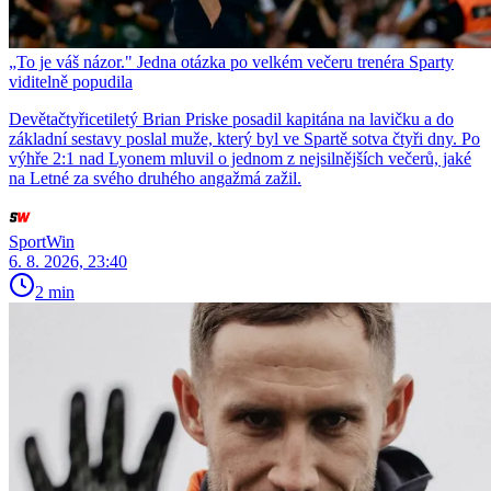
„To je váš názor." Jedna otázka po velkém večeru trenéra Sparty
viditelně popudila
Devětačtyřicetiletý Brian Priske posadil kapitána na lavičku a do
základní sestavy poslal muže, který byl ve Spartě sotva čtyři dny. Po
výhře 2:1 nad Lyonem mluvil o jednom z nejsilnějších večerů, jaké
na Letné za svého druhého angažmá zažil.
SportWin
6. 8. 2026, 23:40
2 min