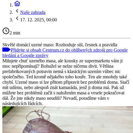
Naše zahrada
17. 12. 2025, 00:00
2 min
Skvělé domácí uzené maso: Rozhoduje sůl, česnek a pravidla
Přidejte si obsah Centrum.cz do oblíbených zdrojů pro Google
hledání a Google zprávy
Milujete chuť uzeného masa, ale kousky ze supermarketu vám ji
moc nepřipomínají? Bohužel se nelze ničemu divit. Většina
prefabrikovaných potravin nemá s klasickým uzením vůbec nic
společného. Ted kromě nějakého toho kouře. Ten ale mnohdy také
chybí. Uzené maso si lze přitom připravit bez problémů doma. Stačí
mít udírnu, nebo alespoň znát kamaráda, jenž ji doma má. Pak už
můžete bez problémů začít s naložením masa a vesele pokračovat
dál. Že jste nikdy maso neudili? Nevadí, poradíme vám v
následujících řádcích.