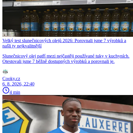
Velký test slunečnicových olejů 2026: Porovnali jsme 7 výrobků a
našli ty nejkvalitnější
Slunečnicový olej patří mezi nejčastěji používané tuky v kuchyních.
Otestovali jsme 7 běžně dostupných výrobků a porovnali je.
Cooky.cz
6. 8. 2026, 22:40
4 min