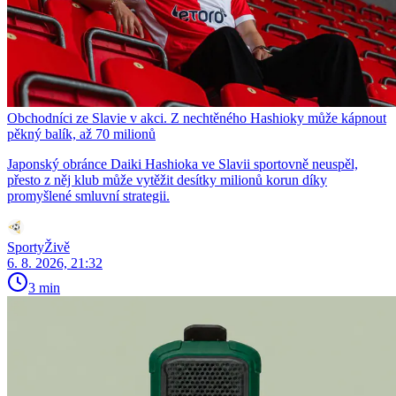
Obchodníci ze Slavie v akci. Z nechtěného Hashioky může kápnout
pěkný balík, až 70 milionů
Japonský obránce Daiki Hashioka ve Slavii sportovně neuspěl,
přesto z něj klub může vytěžit desítky milionů korun díky
promyšlené smluvní strategii.
SportyŽivě
6. 8. 2026, 21:32
3 min