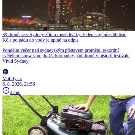
89 dronů se v Sydney zřítilo mezi diváky. Jeden stojí přes 60 tisíc
Kč a po pádu do vody je úplně na odpis
Pondělní večer nad sydneyským přístavem proměnil rekordní
světelnou show v nejdražší hromadný pád dronů v historii festivalu
Vivid Sydney.
Mobify.cz
6. 8. 2026, 21:56
4 min