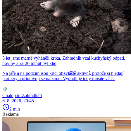
5 let jsme marně vyháněli krtka. Zahradník vzal kuchyňský odpad,
noviny a za 20 minut byl klid
Na jaře a na podzim jsou krtci obzvláště aktivní, protože si hledají
partnery a připravují se na zimu. Vypudit je tedy musíte včas.
Chalupáři-Zahrádkáři
6. 8. 2026, 20:45
2 min
Reklama