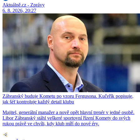
Aktuálně.cz - Zprávy
6. 8. 2026, 20:27
Zábranský buduje Kometu po vzoru Fergusona. Kučeřík popisuje,
jak šéf kontroluje každý detail klubu
Majitel, generální manažer a nově opět hlavní trenér v jedné osobě.
Libor Zábranský stáhl veškeré sportovní řízení Komety do svých
rukou právě ve chvíli, kdy klub míří do nové éry.