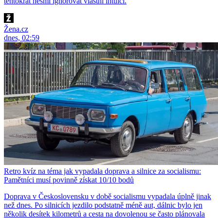
tentokrát nesmí ignorovat vlastní intuici.
Žena.cz
dnes, 02:59
Retro kvíz na téma jak vypadala doprava a silnice za socialismu:
Pamětníci musí povinně získat 10/10 bodů
Doprava v Československu v době socialismu vypadala úplně jinak
než dnes. Po silnicích jezdilo podstatně méně aut, dálnic bylo jen
několik desítek kilometrů a cesta na dovolenou se často plánovala