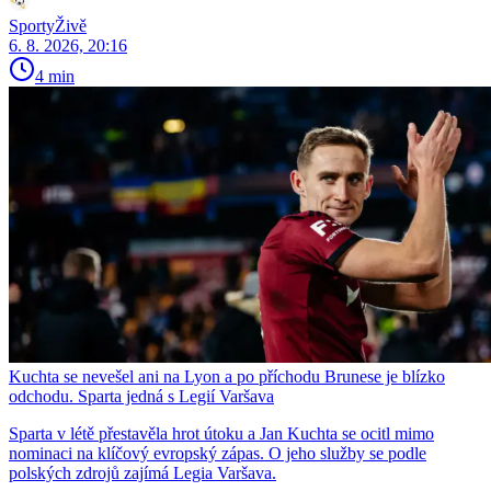
SportyŽivě
6. 8. 2026, 20:16
4 min
Kuchta se nevešel ani na Lyon a po příchodu Brunese je blízko
odchodu. Sparta jedná s Legií Varšava
Sparta v létě přestavěla hrot útoku a Jan Kuchta se ocitl mimo
nominaci na klíčový evropský zápas. O jeho služby se podle
polských zdrojů zajímá Legia Varšava.