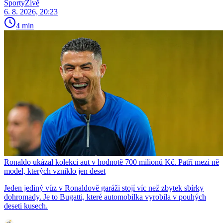
SportyŽivě
6. 8. 2026, 20:23
4 min
Ronaldo ukázal kolekci aut v hodnotě 700 milionů Kč. Patří mezi ně
model, kterých vzniklo jen deset
Jeden jediný vůz v Ronaldově garáži stojí víc než zbytek sbírky
dohromady. Je to Bugatti, které automobilka vyrobila v pouhých
deseti kusech.