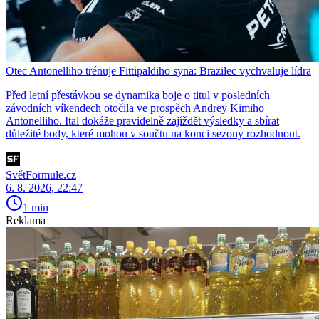
Otec Antonelliho trénuje Fittipaldiho syna: Brazilec vychvaluje lídra
Před letní přestávkou se dynamika boje o titul v posledních
závodních víkendech otočila ve prospěch Andrey Kimiho
Antonelliho. Ital dokáže pravidelně zajíždět výsledky a sbírat
důležité body, které mohou v součtu na konci sezony rozhodnout.
SvětFormule.cz
6. 8. 2026, 22:47
1 min
Reklama