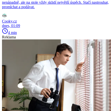
nenápadně, ale na stole vždy sklidí největší úspěch. Stačí nastrouhat,
promíchat a podávat.
Cooky.cz
dnes, 01:09
4 min
Reklama