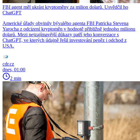
FBI agent měl ukrást kryptoměny za milion dolarů. Usvědčil ho
ChatGPT
Americké úřady obvinily bývalého agenta FBI Patricka Stevena
Yarocha z odcizení kryptoměn v hodnotě přibližně jednoho milionu
dolarů. Mezi nejzajímavější důkazy patří jeho konverzace s
ChatGPT, ve kterých údajně řešil investování peněz i odchod z
USA.
cdr.cz
dnes, 01:00
2 min