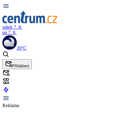
pátek 7. 8.
pá 7. 8.
20°C
Přihlášení
Reklama