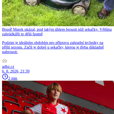
Brusíř Marek ukázal, pod jakým úhlem brousit nůž sekačky. Většina
zahrádkářů to dělá špatně
Podzim je ideálním obdobím pro přípravu zahradní techniky na
příští sezonu. Začít je dobré u sekačky, kterou je třeba důkladně
nabrousit.
adbz.cz
6. 8. 2026, 21:39
2 min