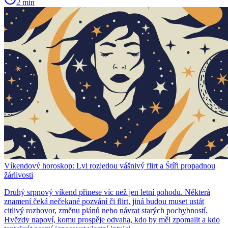
2 min
Víkendový horoskop: Lvi rozjedou vášnivý flirt a Štíři propadnou
žárlivosti
Druhý srpnový víkend přinese víc než jen letní pohodu. Některá
znamení čeká nečekané pozvání či flirt, jiná budou muset ustát
citlivý rozhovor, změnu plánů nebo návrat starých pochybností.
Hvězdy napoví, komu prospěje odvaha, kdo by měl zpomalit a kdo