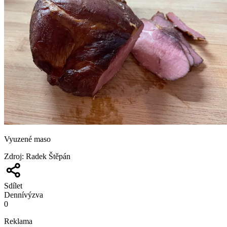
Vyuzené maso
Zdroj
:
Radek Štěpán
Sdílet
Denní
výzva
0
Reklama