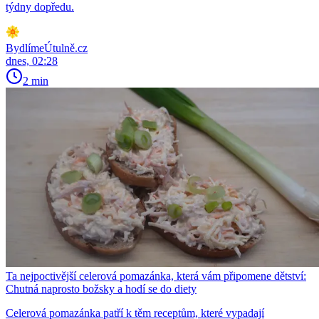
týdny dopředu.
BydlímeÚtulně.cz
dnes, 02:28
2 min
Ta nejpoctivější celerová pomazánka, která vám připomene dětství:
Chutná naprosto božsky a hodí se do diety
Celerová pomazánka patří k těm receptům, které vypadají