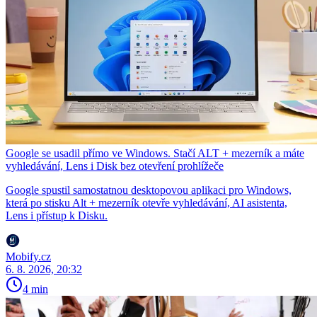
Google se usadil přímo ve Windows. Stačí ALT + mezerník a máte
vyhledávání, Lens i Disk bez otevření prohlížeče
Google spustil samostatnou desktopovou aplikaci pro Windows,
která po stisku Alt + mezerník otevře vyhledávání, AI asistenta,
Lens i přístup k Disku.
Mobify.cz
6. 8. 2026, 20:32
4 min