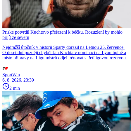
Priske potvrdil Kuchtovo přeřazení k béčku. Rozuzlení by mohlo
přijít ze severu
Nejdražší útočník v historii Sparty dorazil na Letnou 25. července.
O deset dní později chyběl Jan Kuchta v nominaci na Lyon úplně a
místo přípravy na Ligu mistrů odjel trénovat s třetiligovou rezervou.
SportWin
6. 8. 2026, 23:39
2 min