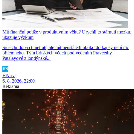
Mít finanční potíže v produktivním věku? Urychlí to stárnutí mozku,
ukazuje výzkum
Sice chudoba cti netratí, ale mít neustále hluboko do kapsy není nic
příjemného. Tým britských vědců pod vedením Praveethy
Patalayové z londýnské...
HN.cz
6. 8. 2026, 22:00
Reklama