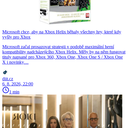
Microsoft chce, aby na Xbox Helix běhaly všechny hry, které kdy
vyšly pro Xbox
Microsoft začal prosazovat strategii v podobě maximální herní
kompatibility nadcházejícího Xbox Helix. Měly by na něm fungovat
tituly napsané pro Xbox 360, Xbox One, Xbox One S / Xbox One
X i novinky…
diit.cz
6. 8. 2026, 22:00
1 min