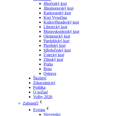
Jihočeský kraj
Jihomoravský kraj
Karlovarský kraj
Kraj Vysočina
Králověhradecký kraj
Liberecký kraj
Moravskoslezský kraj
Olomoucký kraj
Pardubický kraj
Plzeňský kraj
Středočeský kraj
Ústecký kraj
Zlínský kraj
Praha
Brno
Ostrava
Školství
Zdravotnictví
Politika
O počasí
Volby 2026
Zahraničí
Evropa
Slovensko