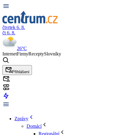
čtvrtek 6. 8.
čt 6. 8.
26°C
Internet
Firmy
Recepty
Slovníky
Přihlášení
Zprávy
Domácí
Regionální