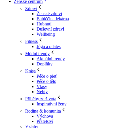
Ženské centrum
Zdraví
Ženské zdraví
Babiččina lékárna
Hubnutí
Duševní zdraví
Wellbeing
Fitness
Jóga a pilates
Módní trendy
Aktuální trendy
Doplňky
Krása
Péče o pleť
Péče o tělo
Vlasy
Nehty
Příběhy ze života
Inspirativní ženy
Rodina & komunita
Výchova
Přátelství
Vztahy