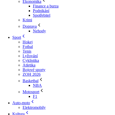
Ekonomika
Finance a burza
Podnikání
Spotřebitel
Krimi
Doprava
Nehody
Sport
Hokej
Fotbal
Tenis
Lyžování
Cyklistika
Atletika
Bojové sporty
ZOH 2026
Basketbal
NBA
Motosport
F1
Auto-moto
Elektromobily
Kultura