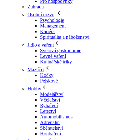
Pro hospodyňky
Zahrada
Osobní rozvoj
Psychologie
Management
Kariéra
Spiritualita a náboženství
Jídlo a vaření
Světová gastronomie
Levné vaření
Kulinářské triky
Mazlíčci
Kočky
Pejskové
Hobby
Modelářství
Včelařství
Rybaření
Letectví
Automobilismus
Adrenalin
Sběratelství
Houbaření