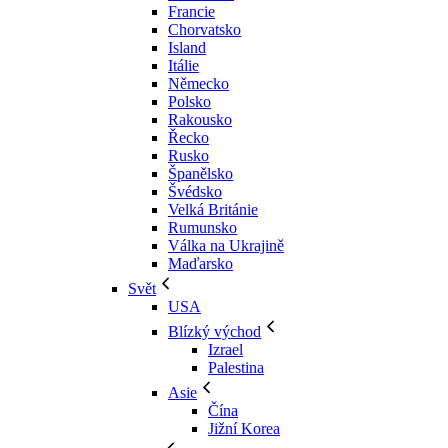
Francie
Chorvatsko
Island
Itálie
Německo
Polsko
Rakousko
Řecko
Rusko
Španělsko
Švédsko
Velká Británie
Rumunsko
Válka na Ukrajině
Maďarsko
Svět
USA
Blízký východ
Izrael
Palestina
Asie
Čína
Jižní Korea