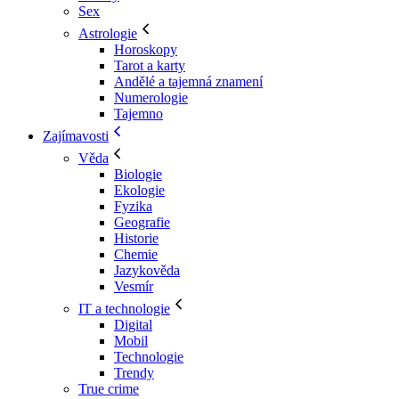
Sex
Astrologie
Horoskopy
Tarot a karty
Andělé a tajemná znamení
Numerologie
Tajemno
Zajímavosti
Věda
Biologie
Ekologie
Fyzika
Geografie
Historie
Chemie
Jazykověda
Vesmír
IT a technologie
Digital
Mobil
Technologie
Trendy
True crime