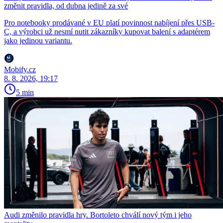
změnit pravidla, od dubna jedině za své
Pro notebooky prodávané v EU platí povinnost nabíjení přes USB-
C, a výrobci už nesmí nutit zákazníky kupovat balení s adaptérem
jako jedinou variantu.
Mobify.cz
8. 8. 2026, 19:17
5 min
Audi změnilo pravidla hry. Bortoleto chválí nový tým i jeho