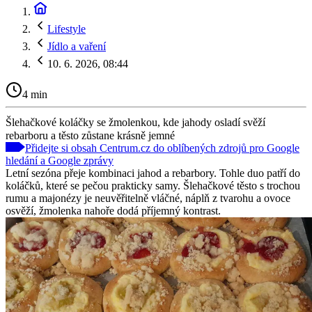
Lifestyle
Jídlo a vaření
10. 6. 2026, 08:44
4 min
Šlehačkové koláčky se žmolenkou, kde jahody osladí svěží
rebarboru a těsto zůstane krásně jemné
Přidejte si obsah Centrum.cz do oblíbených zdrojů pro Google
hledání a Google zprávy
Letní sezóna přeje kombinaci jahod a rebarbory. Tohle duo patří do
koláčků, které se pečou prakticky samy. Šlehačkové těsto s trochou
rumu a majonézy je neuvěřitelně vláčné, náplň z tvarohu a ovoce
osvěží, žmolenka nahoře dodá příjemný kontrast.