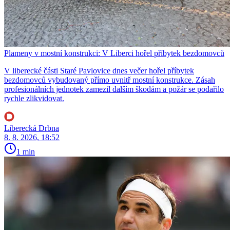
Plameny v mostní konstrukci: V Liberci hořel příbytek bezdomovců
V liberecké části Staré Pavlovice dnes večer hořel příbytek
bezdomovců vybudovaný přímo uvnitř mostní konstrukce. Zásah
profesionálních jednotek zamezil dalším škodám a požár se podařilo
rychle zlikvidovat.
Liberecká Drbna
8. 8. 2026, 18:52
1 min