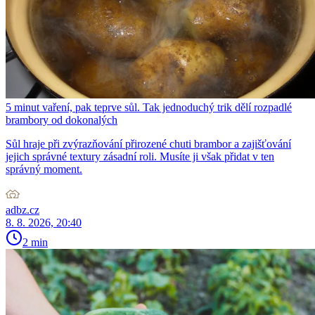
5 minut vaření, pak teprve sůl. Tak jednoduchý trik dělí rozpadlé
brambory od dokonalých
Sůl hraje při zvýrazňování přirozené chuti brambor a zajišťování
jejich správné textury zásadní roli. Musíte ji však přidat v ten
správný moment.
adbz.cz
8. 8. 2026, 20:40
2 min