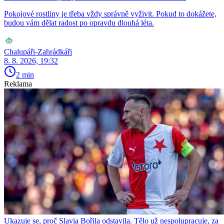
Pokojové rostliny je třeba vždy správně vyživit. Pokud to dokážete,
budou vám dělat radost po opravdu dlouhá léta.
Chalupáři-Zahrádkáři
8. 8. 2026, 19:32
2 min
Reklama
Ukazuje se, proč Slavia Bořila odstavila. Tělo už nespolupracuje, za