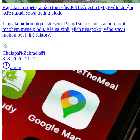
Rajčata stresujete, aniž o tom víte. Pět běžných chyb, kvůli kterým
keře nasadí sotva třetinu plodů
I rajčata mohou utrpět stresem. Pokud se to stane, začnou rodit
mnohem méně plodů. Ale na vině jejich neuspokojivého stavu
mohou být i jiné faktory.
Chalupáři-Zahrádkáři
8. 8. 2026, 21:51
2 min