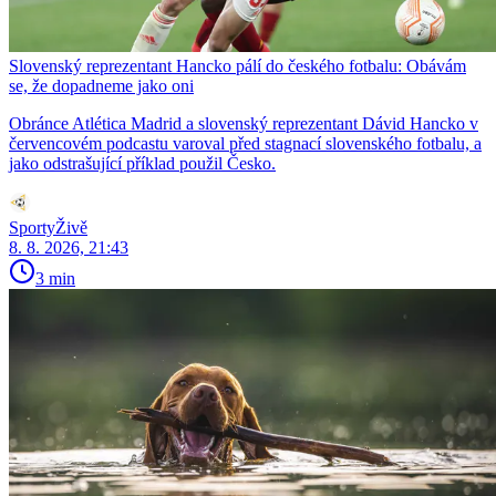
Slovenský reprezentant Hancko pálí do českého fotbalu: Obávám
se, že dopadneme jako oni
Obránce Atlética Madrid a slovenský reprezentant Dávid Hancko v
červencovém podcastu varoval před stagnací slovenského fotbalu, a
jako odstrašující příklad použil Česko.
SportyŽivě
8. 8. 2026, 21:43
3 min