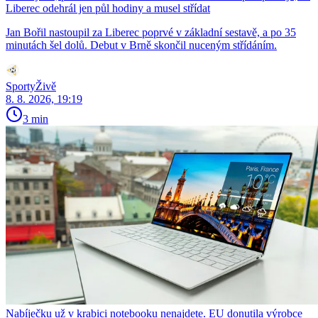
Liberec odehrál jen půl hodiny a musel střídat
Jan Bořil nastoupil za Liberec poprvé v základní sestavě, a po 35
minutách šel dolů. Debut v Brně skončil nuceným střídáním.
SportyŽivě
8. 8. 2026, 19:19
3 min
Nabíječku už v krabici notebooku nenajdete. EU donutila výrobce