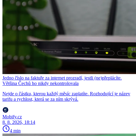
Jedno číslo na faktuře za internet prozradí, jestli (ne)přeplácíte.
Většina Čechů ho nikdy nekontrolovala
Nejde o částku, kterou každý měsíc zaplatíte. Rozhodující je název
tarifu a rychlost, která se za ním skrývá.
Mobify.cz
8. 8. 2026, 18:14
4 min