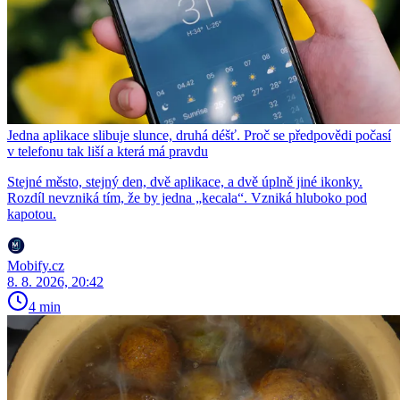
Jedna aplikace slibuje slunce, druhá déšť. Proč se předpovědi počasí
v telefonu tak liší a která má pravdu
Stejné město, stejný den, dvě aplikace, a dvě úplně jiné ikonky.
Rozdíl nevzniká tím, že by jedna „kecala“. Vzniká hluboko pod
kapotou.
Mobify.cz
8. 8. 2026, 20:42
4 min