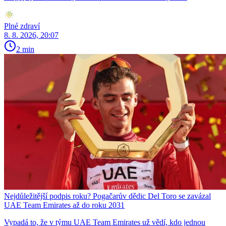
Plné zdraví
8. 8. 2026, 20:07
2 min
Nejdůležitější podpis roku? Pogačarův dědic Del Toro se zavázal
UAE Team Emirates až do roku 2031
Vypadá to, že v týmu UAE Team Emirates už vědí, kdo jednou