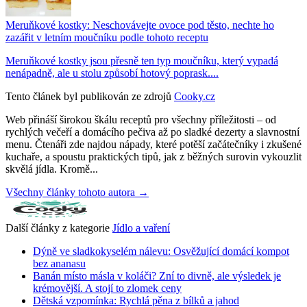
Meruňkové kostky: Neschovávejte ovoce pod těsto, nechte ho
zazářit v letním moučníku podle tohoto receptu
Meruňkové kostky jsou přesně ten typ moučníku, který vypadá
nenápadně, ale u stolu způsobí hotový poprask....
Tento článek byl publikován ze zdrojů
Cooky.cz
Web přináší širokou škálu receptů pro všechny příležitosti – od
rychlých večeří a domácího pečiva až po sladké dezerty a slavnostní
menu. Čtenáři zde najdou nápady, které potěší začátečníky i zkušené
kuchaře, a spoustu praktických tipů, jak z běžných surovin vykouzlit
skvělá jídla. Kromě...
Všechny články tohoto autora →
Další články z kategorie
Jídlo a vaření
Dýně ve sladkokyselém nálevu: Osvěžující domácí kompot
bez ananasu
Banán místo másla v koláči? Zní to divně, ale výsledek je
krémovější. A stojí to zlomek ceny
Dětská vzpomínka: Rychlá pěna z bílků a jahod