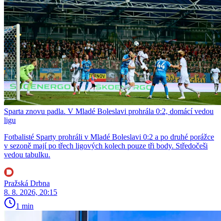
Sparta znovu padla. V Mladé Boleslavi prohrála 0:2, domácí vedou
ligu
Fotbalisté Sparty prohráli v Mladé Boleslavi 0:2 a po druhé porážce
v sezoně mají po třech ligových kolech pouze tři body. Středočeši
vedou tabulku.
Pražská Drbna
8. 8. 2026, 20:15
1 min