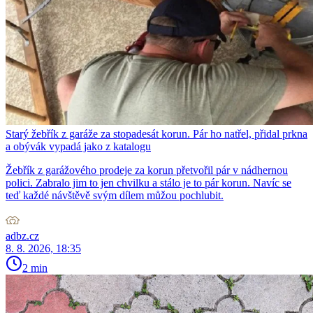
Starý žebřík z garáže za stopadesát korun. Pár ho natřel, přidal prkna
a obývák vypadá jako z katalogu
Žebřík z garážového prodeje za korun přetvořil pár v nádhernou
polici. Zabralo jim to jen chvilku a stálo je to pár korun. Navíc se
teď každé návštěvě svým dílem můžou pochlubit.
adbz.cz
8. 8. 2026, 18:35
2 min