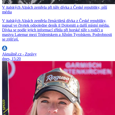
V italských Alpách zemřela při túře dívka z České republiky, píší
média
V italských Alpách zemřela čtrnáctiletá dívka z České republiky,
napsal ve čtvrtek odpoledne deník il Dolomiti a další místní média.
Dívka se podle jejich informací zřítila při horské túře s rodiči u
masivu Latemar mezi Tridentskem a Jižním Tyrolskem. Podrobnosti
se zjišťují.
Aktuálně.cz - Zprávy
dnes, 15:20