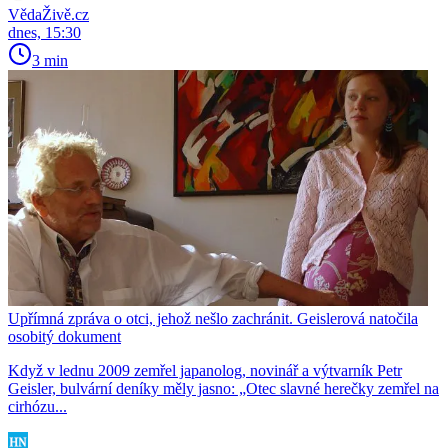
VědaŽivě.cz
dnes, 15:30
3 min
Upřímná zpráva o otci, jehož nešlo zachránit. Geislerová natočila
osobitý dokument
Když v lednu 2009 zemřel japanolog, novinář a výtvarník Petr
Geisler, bulvární deníky měly jasno: „Otec slavné herečky zemřel na
cirhózu...