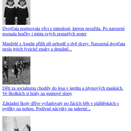
Dvojčata popisovala věci z minulosti, kterou nezažila. Po narození
poznala hračky i místa svých zesnulých sester
Manželé z Anglie přišli při nehodě o dvě dcery. Narozená dvojčata
nesla jejich fyzické znaky a detailně...
Děti za socialismu chodily do lesa v igelitu a plynových maskách.
Ve školkách si hrály na gumové slony
Základní školy dříve vyžadovaly po žácích běh v pláštěnkách s
pytlíky na nohou. Podivné nácviky na jaderné...