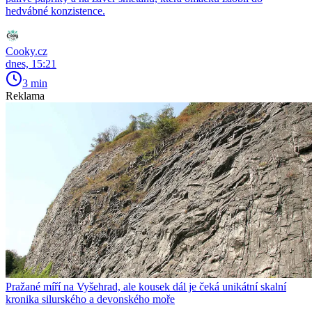
hedvábné konzistence.
Cooky.cz
dnes, 15:21
3 min
Reklama
Pražané míří na Vyšehrad, ale kousek dál je čeká unikátní skalní
kronika silurského a devonského moře