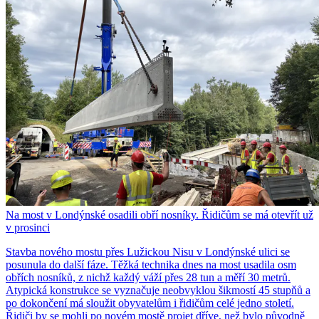
Na most v Londýnské osadili obří nosníky. Řidičům se má otevřít už
v prosinci
Stavba nového mostu přes Lužickou Nisu v Londýnské ulici se
posunula do další fáze. Těžká technika dnes na most usadila osm
obřích nosníků, z nichž každý váží přes 28 tun a měří 30 metrů.
Atypická konstrukce se vyznačuje neobvyklou šikmostí 45 stupňů a
po dokončení má sloužit obyvatelům i řidičům celé jedno století.
Řidiči by se mohli po novém mostě projet dříve, než bylo původně