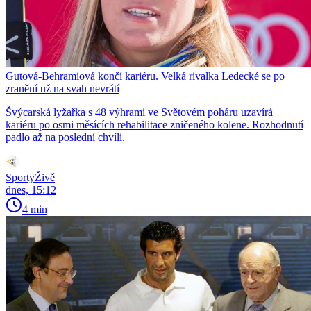
Gutová-Behramiová končí kariéru. Velká rivalka Ledecké se po
zranění už na svah nevrátí
Švýcarská lyžařka s 48 výhrami ve Světovém poháru uzavírá
kariéru po osmi měsících rehabilitace zničeného kolene. Rozhodnutí
padlo až na poslední chvíli.
SportyŽivě
dnes, 15:12
4 min