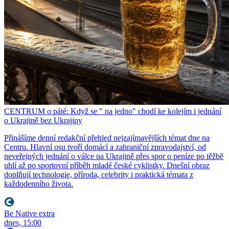
CENTRUM o páté: Když se " na jedno" chodí ke kolejím i jednání
o Ukrajině bez Ukrajiny
Přinášíme denní redakční přehled nejzajímavějších témat dne na
Centru. Hlavní osu tvoří domácí a zahraniční zpravodajství, od
neveřejných jednání o válce na Ukrajině přes spor o peníze po těžbě
uhlí až po sportovní příběh mladé české cyklistky. Dnešní obraz
doplňují technologie, příroda, celebrity i praktická témata z
každodenního života.
Be Native extra
dnes, 15:00