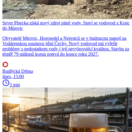
Sever Písecka získá nový zdroj pitné vody. Staví se vodovod z Krsic
do Mirovic
Obyvatelé Mirovic, Horosedel a Nerestců se v budoucnu napojí na
Vodárenskou soustavu jižní Čechy. Nový vodovod má vyřešit
problémy s nedostatkem vody i její nevyhovující kvalitou. Stavba za
téměř 79 milionů korun potrvá do konce roku 2027.
Budějcká Drbna
dnes, 15:00
3 min