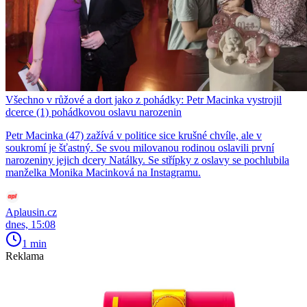
Všechno v růžové a dort jako z pohádky: Petr Macinka vystrojil
dcerce (1) pohádkovou oslavu narozenin
Petr Macinka (47) zažívá v politice sice krušné chvíle, ale v
soukromí je šťastný. Se svou milovanou rodinou oslavili první
narozeniny jejich dcery Natálky. Se střípky z oslavy se pochlubila
manželka Monika Macinková na Instagramu.
Aplausin.cz
dnes, 15:08
1 min
Reklama