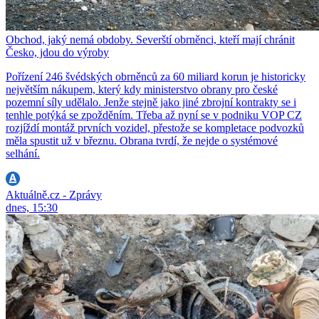
Obchod, jaký nemá obdoby. Severští obrněnci, kteří mají chránit
Česko, jdou do výroby
Pořízení 246 švédských obrněnců za 60 miliard korun je historicky
největším nákupem, který kdy ministerstvo obrany pro české
pozemní síly udělalo. Jenže stejně jako jiné zbrojní kontrakty se i
tenhle potýká se zpožděním. Třeba až nyní se v podniku VOP CZ
rozjíždí montáž prvních vozidel, přestože se kompletace podvozků
měla spustit už v březnu. Obrana tvrdí, že nejde o systémové
selhání.
Aktuálně.cz - Zprávy
dnes, 15:30