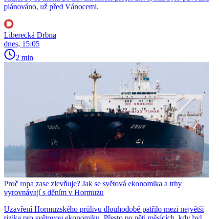
plánováno, už před Vánocemi.
Liberecká Drbna
dnes, 15:05
2 min
Proč ropa zase zlevňuje? Jak se světová ekonomika a trhy
vyrovnávají s děním v Hormuzu
Uzavření Hormuzského průlivu dlouhodobě patřilo mezi největší
rizika pro světovou ekonomiku. Přesto po pěti měsících, kdy byl