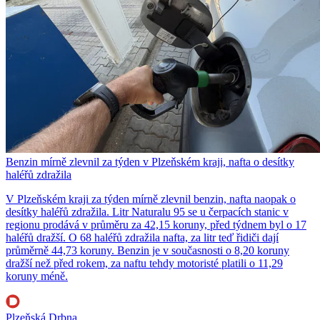
Benzin mírně zlevnil za týden v Plzeňském kraji, nafta o desítky
haléřů zdražila
V Plzeňském kraji za týden mírně zlevnil benzin, nafta naopak o
desítky haléřů zdražila. Litr Naturalu 95 se u čerpacích stanic v
regionu prodává v průměru za 42,15 koruny, před týdnem byl o 17
haléřů dražší. O 68 haléřů zdražila nafta, za litr teď řidiči dají
průměrně 44,73 koruny. Benzin je v současnosti o 8,20 koruny
dražší než před rokem, za naftu tehdy motoristé platili o 11,29
koruny méně.
Plzeňská Drbna