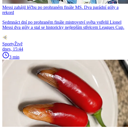
Messi zahájil léčbu po prohraném finále MS. Dva parádní góly a
rekord
Sedmnáct dní po prohraném finále mistrovství světa vstřelil Lionel
Messi dva góly a stal se historicky nejlepším střelcem Leagues Cup.
SportyŽivě
dnes, 15:44
3 min