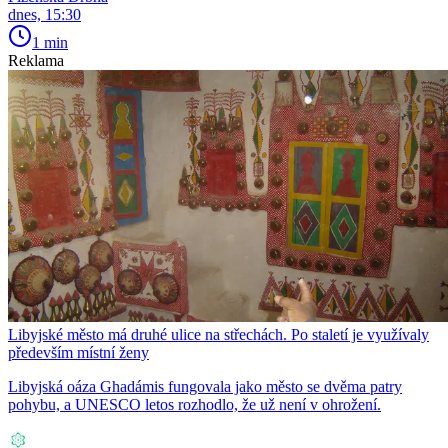
dnes, 15:30
1 min
Reklama
Libyjské město má druhé ulice na střechách. Po staletí je využívaly
především místní ženy
Libyjská oáza Ghadámis fungovala jako město se dvěma patry
pohybu, a UNESCO letos rozhodlo, že už není v ohrožení.