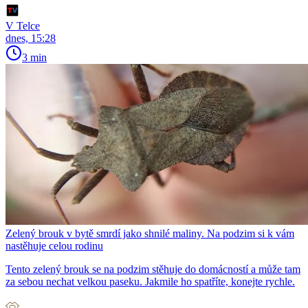
V Telce
dnes, 15:28
3 min
Zelený brouk v bytě smrdí jako shnilé maliny. Na podzim si k vám
nastěhuje celou rodinu
Tento zelený brouk se na podzim stěhuje do domácností a může tam
za sebou nechat velkou paseku. Jakmile ho spatříte, konejte rychle.