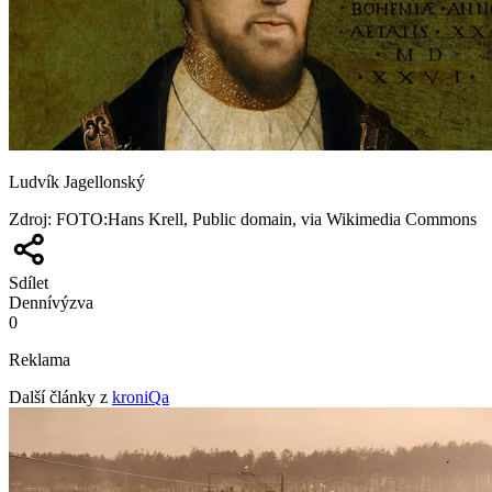
Ludvík Jagellonský
Zdroj
:
FOTO:Hans Krell, Public domain, via Wikimedia Commons
Sdílet
Denní
výzva
0
Reklama
Další články z
kroniQa