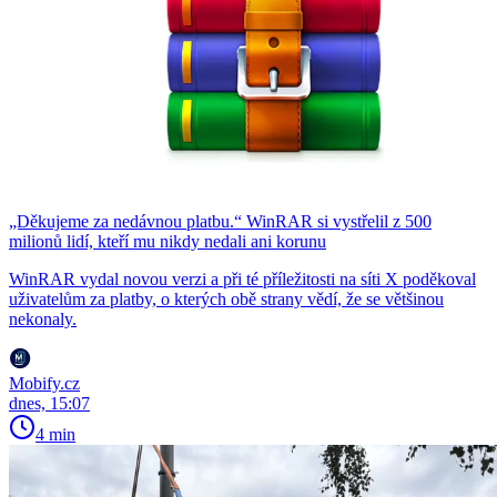
„Děkujeme za nedávnou platbu.“ WinRAR si vystřelil z 500
milionů lidí, kteří mu nikdy nedali ani korunu
WinRAR vydal novou verzi a při té příležitosti na síti X poděkoval
uživatelům za platby, o kterých obě strany vědí, že se většinou
nekonaly.
Mobify.cz
dnes, 15:07
4 min