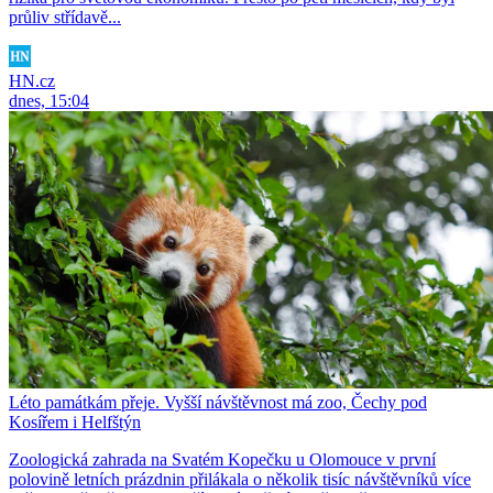
průliv střídavě...
HN.cz
dnes, 15:04
Léto památkám přeje. Vyšší návštěvnost má zoo, Čechy pod
Kosířem i Helfštýn
Zoologická zahrada na Svatém Kopečku u Olomouce v první
polovině letních prázdnin přilákala o několik tisíc návštěvníků více