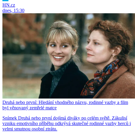
HN.cz
dnes, 15:30
Druhá nebo první: Hledání vhodného názvu, rodinné vazby a film
byl věnovaný zemřelé matce
Snímek Druhá nebo první dojímá diváky po celém světě. Zákulisí
vzniku emotivního příběhu odkrývá skutečné rodinné vazby herců i
velmi smutnou osobní ztrátu.