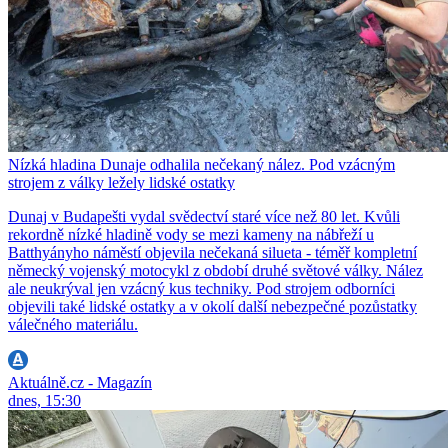
Nízká hladina Dunaje odhalila nečekaný nález. Pod vzácným
strojem z války ležely lidské ostatky
Dunaj v Budapešti vydal svědectví staré více než 80 let. Kvůli
rekordně nízké hladině vody se mezi kameny na nábřeží u
Batthyányho náměstí objevila nečekaná silueta - téměř kompletní
německý vojenský motocykl z období druhé světové války. Nález
ale neukrýval jen vzácný kus techniky. Pod strojem odborníci
objevili také lidské ostatky a v okolí další nebezpečné pozůstatky
válečného materiálu.
Aktuálně.cz - Magazín
dnes, 15:30