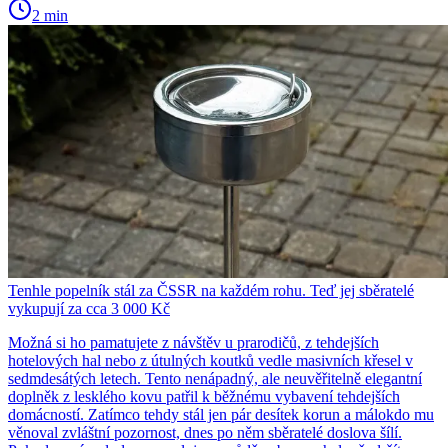
2 min
Tenhle popelník stál za ČSSR na každém rohu. Teď jej sběratelé
vykupují za cca 3 000 Kč
Možná si ho pamatujete z návštěv u prarodičů, z tehdejších
hotelových hal nebo z útulných koutků vedle masivních křesel v
sedmdesátých letech. Tento nenápadný, ale neuvěřitelně elegantní
doplněk z lesklého kovu patřil k běžnému vybavení tehdejších
domácností. Zatímco tehdy stál jen pár desítek korun a málokdo mu
věnoval zvláštní pozornost, dnes po něm sběratelé doslova šílí.