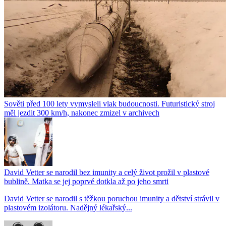
Sověti před 100 lety vymysleli vlak budoucnosti. Futuristický stroj
měl jezdit 300 km/h, nakonec zmizel v archivech
David Vetter se narodil bez imunity a celý život prožil v plastové
bublině. Matka se jej poprvé dotkla až po jeho smrti
David Vetter se narodil s těžkou poruchou imunity a dětství strávil v
plastovém izolátoru. Nadějný lékařský...