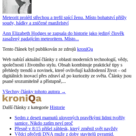
Meteorit prolétl střechou a trefil spící ženu. Místo bohatství přišly
soudy, hádky a zničené manželství
Ann Elizabeth Hodges se zapsala do historie jako jediný člověk
zasažený padajícím meteoritem. Místo...
Tento článek byl publikován ze zdrojů
kroniQa
Web nabízí aktuální články z oblasti moderních technologií, vědy,
společnosti i životního stylu. Obsah kombinuje praktické tipy s
přehledy trendů a novinek, které ovlivňují každodenní život – od
digitálních inovací přes zdraví až po kuriozity ze světa. Články jsou
psané srozumitelně a přístupně,...
Všechny články tohoto autora →
Další články z kategorie
Historie
Sedm z deseti mamutů ulovených pravěkými lidmi tvořily
samice. Nikdo zatím neví proč
Přesně v 8:15 přišel záblesk, který změnil svět navždy
Vědci přečetli DNA muže z doby stavitelů pyramid.