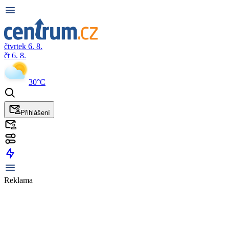
čtvrtek 6. 8.
čt 6. 8.
30°C
Přihlášení
Reklama