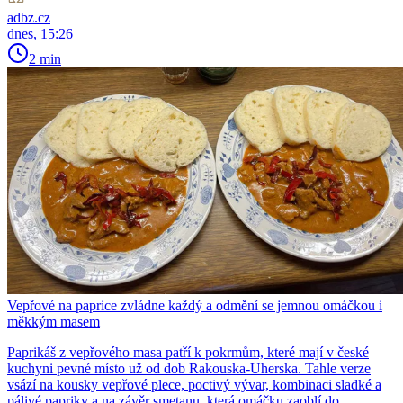
adbz.cz
dnes, 15:26
2 min
Vepřové na paprice zvládne každý a odmění se jemnou omáčkou i
měkkým masem
Paprikáš z vepřového masa patří k pokrmům, které mají v české
kuchyni pevné místo už od dob Rakouska-Uherska. Tahle verze
vsází na kousky vepřové plece, poctivý vývar, kombinaci sladké a
pálivé papriky a na závěr smetanu, která omáčku zaoblí do