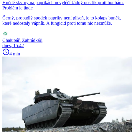
Hnědé skvrny na paprikách nevyléčí žádný postřik proti houbám.
Problém je jinde
Černý, propadlý spodek papriky není plíseň, je to kolaps buněk,
které nedostaly vápník. A fungicid proti tomu nic nezmůže.
Chalupáři-Zahrádkáři
dnes, 15:42
4 min