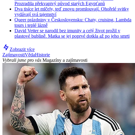
Prozradila překvapivý původ starých Egypťanů
Dva tisíce let mlčely, teď znovu promlouvají. Ohořelé svitky
vydávají svá tajemství
Queer prázdniny v Československu: Chaty, cruising, Lambda
tours i teplé lázně
David Vetter se narodil bez imunity a celý život prožil v
plastové bublině. Matka se jej poprvé dotkla až po jeho smrti
Zobrazit více
Zajímavosti
Věda
Historie
Vybrali jsme pro vás
Magazíny a zajímavosti