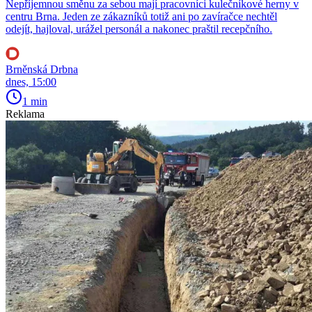
Nepříjemnou směnu za sebou mají pracovníci kulečníkové herny v
centru Brna. Jeden ze zákazníků totiž ani po zavíračce nechtěl
odejít, hajloval, urážel personál a nakonec praštil recepčního.
Brněnská Drbna
dnes, 15:00
1 min
Reklama