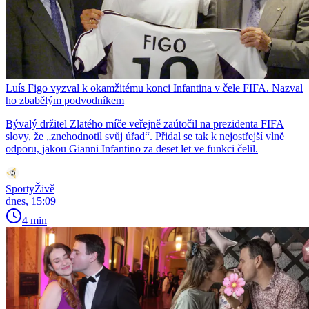
Luís Figo vyzval k okamžitému konci Infantina v čele FIFA. Nazval
ho zbabělým podvodníkem
Bývalý držitel Zlatého míče veřejně zaútočil na prezidenta FIFA
slovy, že „znehodnotil svůj úřad“. Přidal se tak k nejostřejší vlně
odporu, jakou Gianni Infantino za deset let ve funkci čelil.
SportyŽivě
dnes, 15:09
4 min