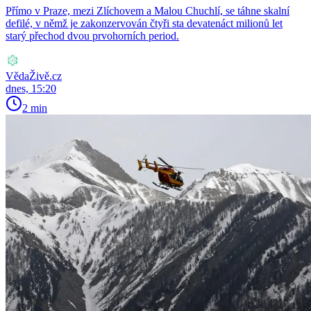
Přímo v Praze, mezi Zlíchovem a Malou Chuchlí, se táhne skalní
defilé, v němž je zakonzervován čtyři sta devatenáct milionů let
starý přechod dvou prvohorních period.
VědaŽivě.cz
dnes, 15:20
2 min