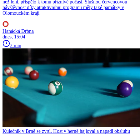
než loni, přispělo k tomu příznivé počasí. Slušnou červencovou
návštěvnost díky atraktivnímu programu měly také památky v
Olomouckém kraji.
Hanácká Drbna
dnes, 15:04
2 min
Kulečník v Brně se zvrtl. Host v herně hajloval a napadl obsluhu